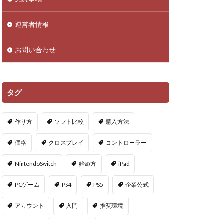
droid
NFTアイテム
運営者情報
Polygon
お問い合わせ
PS5ヴァロ
VPマップ
PayPayポイント
タグ
Cインストール画像
作り方
ソフト比較
購入方法
QR iD
PayPal
価格
クロスプレイ
コントローラー
repoアプデ予想
NintendoSwitch
始め方
iPad
repo敵一覧
PCゲーム
PS4
PS5
企業公式
やり方
アカウント
入門
推奨環境
oセーブ