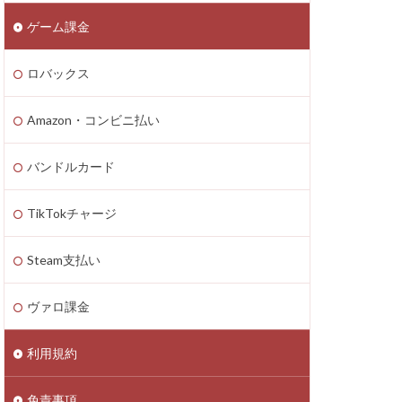
ゲーム課金
n4
zon PayPay
ロバックス
onギフト券
払いトラブル
Amazon・コンビニ払い
1つで
2025年最新
バンドルカード
TikTokチャージ
Axie Infinity
Battle Bricks
Steam支払い
ング
auユーザー
ヴァロ課金
ート連絡
ーソン
利用規約
ASSET価格調査
免責事項