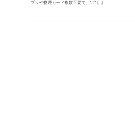
プリや物理カード複数不要で、1ア […]
99 Nights in the Fo
Amazon auかん
Amazon PayPa
Amazonクレカ削
2025アップデート
1日中プレイ
2025年最新版
Amazonコンビニ
AXS SLP
Aラ
Bedrock移行
BinanceBybitOKX
auPAY還元率
Amazonデビット
Amazon分割払い