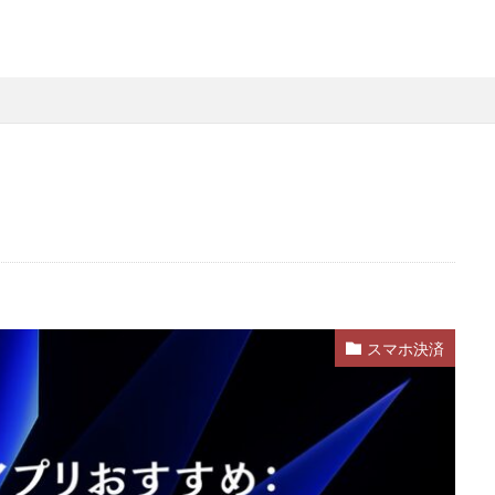
略
Steamファミリー共有
Steamファミリー機能
Steamポイント
用
Steamコード裏技
Steamライブラリ共有
Steamリファビッシュ
策
Steam円安
Steam円安対策
Steam副業
Steam効率運用
Steam安全設定
Steamギフト大量購入
Steamウォレット
St
ーム
Steamお得
Steamお得情報
Steamお得購入
Steamギフ
ド
Steamクリエイター
Steamコード最安値
Steamゲーム入手
Steamゲーム機
Steamゲーム発掘
Steamゲーム節約
Stea
れ
Steamコード卸値
Steam収益化
Steam実績ハンター
TikTok
am還元率
STEM教育
STEPN
STEPN GO
stock
Strength
Switchマイクラ
Steam購入タイミング
Switchレビュー
Switch対
スマホ決済
Switch視点
The Forge
The Sandbox
Thunderstore
TikTok L
Steam実績攻略
Steam海外版
Steam家族共有
Steam攻略
ム
Steam格安RPG
Steam格安ゲーム
Steam法人購入
Stea
Steam購入
Steam為替予測
Steam無料ゲーム
Steam無料チ
Steam神ゲー
Steam自作ゲーム
Steam課金
Steam課金トラブ