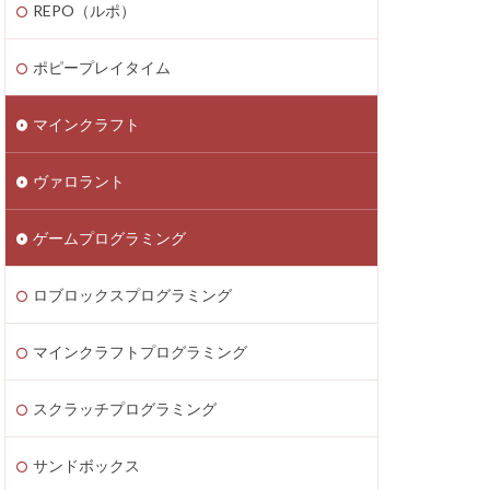
REPO（ルポ）
thereum
saken
Fortnite
ポピープレイタイム
テクニック
マインクラフト
ATIC
Decentraland
ヴァロラント
Donate Please
EA Play
ゲームプログラミング
ecoins
Lua言語
etaMask
ロブロックスプログラミング
ラッチ
MOD導入
マインクラフトプログラミング
Lua
iPad
ava Bedrock
スクラッチプログラミング
LAND賃貸運用
サンドボックス
8大サービス