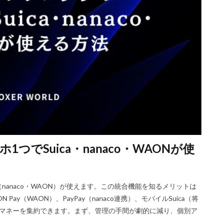
Riot Gamesランチャー
REPO類似
アイディア
FPS設定
E
ETH買い方
eスポーツ
eスポーツ展開
eスポーツ機材
For
ERC-721
GameMakerテンプレート
GameMaker使い方
GET
Google Play
Grow a Garden
Hyper Shot
ICT教育
ETH M
IDとの違い
Delta
CryptoSpells
CS版最新情報
CS版違い
DeFi運用
DeFi運用リスク
DEJP
Delta Executor
Elliot
 Japan
d払い
d払いポイント
d払い使い方
d払い選び方
ECネットショッピング
ICチップ
ID確認方法
codes
Min
ookヴァロラント
macヴァロ対応
MakeCode
Marvelコラボ
M
でSuica・nanaco・WAONが使
ュリティ
Minecraft
Luaプログラミング
minecraft噂
MITスク
OD開発
NFCタッチ決済
NFT
NFTアートとは
Lua入門
iPad最適化
iPhone
iPhone Android
IT環境
IT用語
J
（nanaco・WAON）が使えます。この統合機能を知るメリットは
va版
John Doe
LethalCompany
JRPGSteam
JRPGおすすめ
Pay（WAON）、PayPay（nanaco連携）、モバイルSuica（将
ns
K/D改善
LAND価格分析
LAND物件選定
LAND賃貸収入
子マネーを集約できます。まず、管理の手間が劇的に減り、個別ア
CryptoPunks
Bキー
NFTアート作り方
Amazon d払い
7選