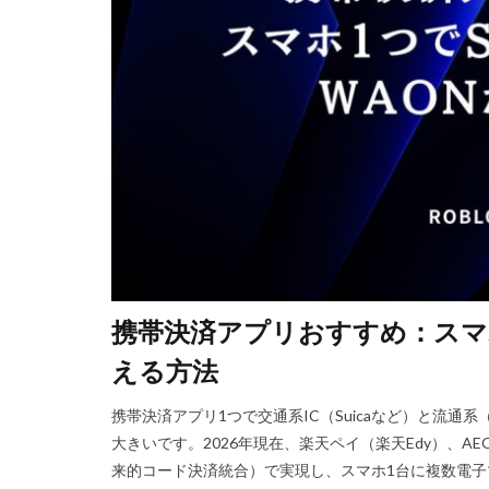
Steam資産管理
Ethereum比較
Fungible Token
Gods Unchained
Epicアカウント
DeFiステーキング
Driving Experience
Echoレジェンド
Mac
macb
携帯決済アプリおすすめ：スマホ1つ
MetaMaskセキ
MOD活用
M
える方法
JCB楽天カード
携帯決済アプリ1つで交通系IC（Suicaなど）と流通系
Java変換
Ja
大きいです。2026年現在、楽天ペイ（楽天Edy）、AEON 
Jujutsu Shenaniga
来的コード決済統合）で実現し、スマホ1台に複数電
LAND購入方法