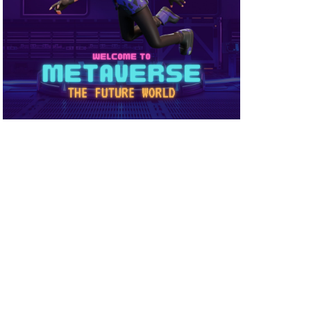
め方
NFT被害
NFT確定申告
ーティ
コンビニ購入
ーバー接続
サイファー初心者
店舗
ビニ支払い
スイッチ版
スーパー
スキン
ミュレーション