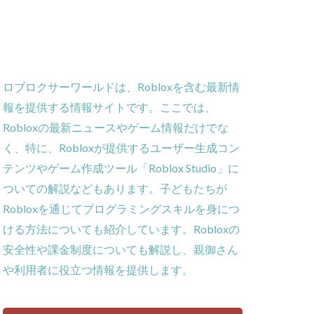
ー
ーム
義
ロブロクサーワールドは、Robloxを含む最新情
ローラー
報を提供する情報サイトです。ここでは、
作効率化
Robloxの最新ニュースやゲーム情報だけでな
ーム対策
く、特に、Robloxが提供するユーザー生成コン
攻略
テンツやゲーム作成ツール「Roblox Studio」に
貨攻略ガイド
ついての解説などもあります。子どもたちが
ームパッド使用法
Robloxを通じてプログラミングスキルを身につ
ゲーム内通貨
ける方法についても紹介しています。Robloxの
obとは
安全性や課金制度についても解説し、親御さん
ゲーム発見
や利用者に役立つ情報を提供します。
コイン消費
コインチャージ手順