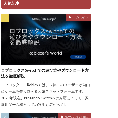
ント
人気記事
ャージ方法
ロブロックス
金
ゲーム魅力
グッズ
ッチ
ザインガイド
ティア上げ方
ザー
ロブロックスSwitchでの遊び方やダウンロード方
ューティン
法を徹底解説
チャット使い方
ロブロックス（Roblox）は、世界中のユーザーが自由
ャプター3
にゲームを作り遊べる人気プラットフォームです。
チュートリアル
2025年現在、Nintendo Switchへの対応によって、家
庭用ゲーム機としての利用も広がって[…]
ル対策
ースモーク
ひみつのおるすばん