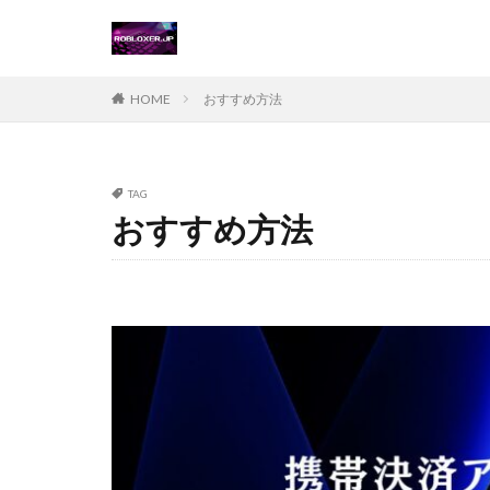
Steamチャージ戦
Steamポイント運
Steam価格変動対
HOME
おすすめ方法
Steamコード無料
Steamおすすめゲ
Steamギフトカー
TAG
おすすめ方法
Steamゲーム攻略
Steamコード仕入
Switch
Ste
Suica nanaco
Switch版評判
Steam購入ガイド
Steam未発売ゲー
Steam為替ヘッジ
Steam無料配布