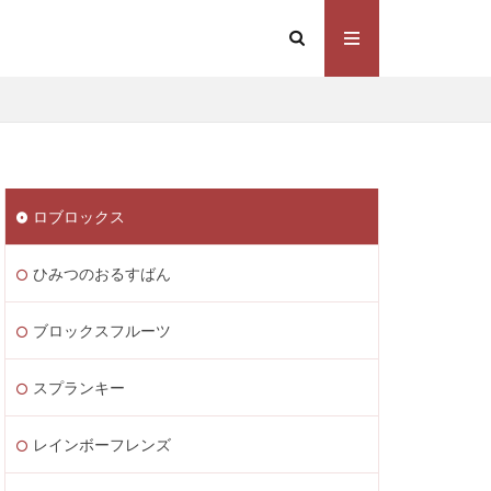
Steam価格変動
Steamコスト削減
eamウォレット送金
ト
Steamゲーム制作
ロブロックス
mゲーム販売
 Lite PayPay
ひみつのおるすばん
Studio解説
応
Switch版
ブロックスフルーツ
ite
Steam通貨
スプランキー
STEAM教育
m海外ストア
レインボーフレンズ
ャージ
ル