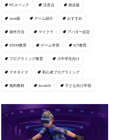
msサーバー
PCスペック
注意点
統合版
PS5
repo Steam
Java版
ゲーム紹介
おすすめ
違い
操作方法
マイクラ
アバター設定
ユーティリティ
STEM教育
ゲーム学習
ICT教育
NFT二次流通
NFTウォレット
プログラミング教育
小中学生向け
FTカード稼ぎ方
マネタイズ
初心者プログラミング
ゲームおすすめ
キン
無料教材
Scratch
子ども向け学習
管
OpenSea出品
後
NFT転売
h
orld
OpenSea
NFT分散投資