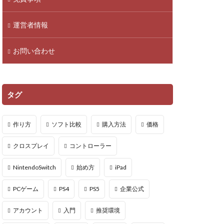
droid
NFTアイテム
運営者情報
Polygon
お問い合わせ
PS5ヴァロ
VPマップ
PayPayポイント
タグ
Cインストール画像
作り方
ソフト比較
購入方法
価格
QR iD
PayPal
クロスプレイ
コントローラー
repoアプデ予想
NintendoSwitch
始め方
iPad
repo敵一覧
PCゲーム
PS4
PS5
企業公式
やり方
アカウント
入門
推奨環境
oセーブ