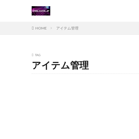
Steamチャージ戦
Steamポイント運
Steam価格変動対
HOME
アイテム管理
Steamコード無料
Steamおすすめゲ
Steamギフトカー
TAG
アイテム管理
Steamゲーム攻略
Steamコード仕入
Switch
Ste
Suica nanaco
Switch版評判
Steam購入ガイド
Steam未発売ゲー
Steam為替ヘッジ
Steam無料配布