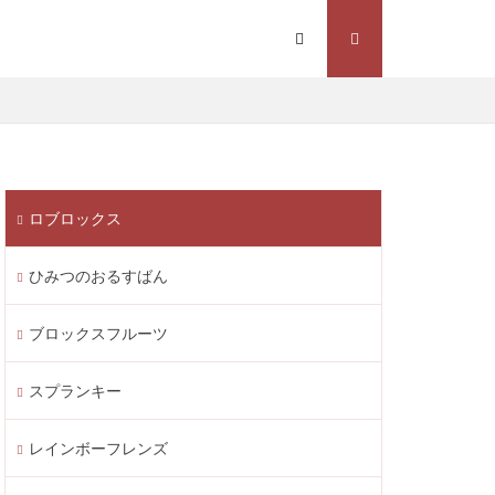
Steam価格変動
Steamコスト削減
eamウォレット送金
ト
Steamゲーム制作
ロブロックス
mゲーム販売
 Lite PayPay
ひみつのおるすばん
Studio解説
応
Switch版
ブロックスフルーツ
ite
Steam通貨
スプランキー
STEAM教育
m海外ストア
レインボーフレンズ
ャージ
ル