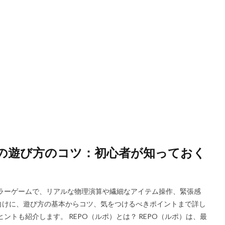
Riot Gamesランチャー
REPO類似
アイディア
FPS設定
E
ETH買い方
eスポーツ
eスポーツ展開
eスポーツ機材
For
ERC-721
GameMakerテンプレート
GameMaker使い方
GET
Google Play
Grow a Garden
Hyper Shot
ICT教育
ETH M
IDとの違い
Delta
CryptoSpells
CS版最新情報
CS版違い
DeFi運用
DeFi運用リスク
DEJP
Delta Executor
Elliot
 Japan
d払い
d払いポイント
d払い使い方
d払い選び方
ECネットショッピング
ICチップ
ID確認方法
codes
Min
ookヴァロラント
macヴァロ対応
MakeCode
Marvelコラボ
M
）の遊び方のコツ：初心者が知っておく
ュリティ
Minecraft
Luaプログラミング
minecraft噂
MITスク
OD開発
NFCタッチ決済
NFT
NFTアートとは
Lua入門
iPad最適化
iPhone
iPhone Android
IT環境
IT用語
J
ホラーゲームで、リアルな物理演算や繊細なアイテム操作、緊張感
va版
John Doe
LethalCompany
JRPGSteam
JRPGおすすめ
向けに、遊び方の基本からコツ、気をつけるべきポイントまで詳し
ns
K/D改善
LAND価格分析
LAND物件選定
LAND賃貸収入
ントも紹介します。 REPO（ルポ）とは？ REPO（ルポ）は、最
CryptoPunks
Bキー
NFTアート作り方
Amazon d払い
7選