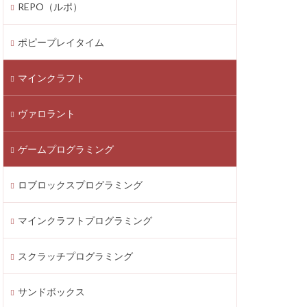
REPO（ルポ）
thereum
saken
Fortnite
ポピープレイタイム
テクニック
マインクラフト
ATIC
Decentraland
ヴァロラント
Donate Please
EA Play
ゲームプログラミング
ecoins
Lua言語
etaMask
ロブロックスプログラミング
ラッチ
MOD導入
マインクラフトプログラミング
Lua
iPad
ava Bedrock
スクラッチプログラミング
LAND賃貸運用
サンドボックス
8大サービス