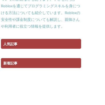
ー
Robloxを通じてプログラミングスキルを身につ
ける方法についても紹介しています。Robloxの
ーム
安全性や課金制度についても解説し、親御さん
義
や利用者に役立つ情報を提供します。
ローラー
作効率化
人気記事
ーム対策
攻略
貨攻略ガイド
新着記事
ームパッド使用法
ゲーム内通貨
obとは
ゲーム発見
コイン消費
コインチャージ手順