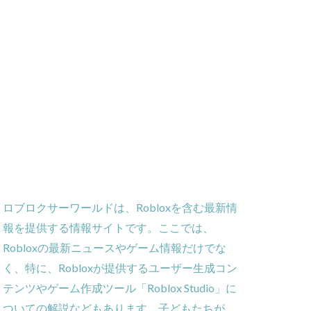
め方
NFT被害
NFT確定申告
ーティ
コンビニ購入
ーバー接続
サイファー初心者
店舗
ロブロクサーワールドは、Robloxを含む最新情
ビニ支払い
報を提供する情報サイトです。ここでは、
スイッチ版
Robloxの最新ニュースやゲーム情報だけでな
スーパー
く、特に、Robloxが提供するユーザー生成コン
スキン
テンツやゲーム作成ツール「Roblox Studio」に
ミュレーション
ついての解説などもあります。子どもたちが