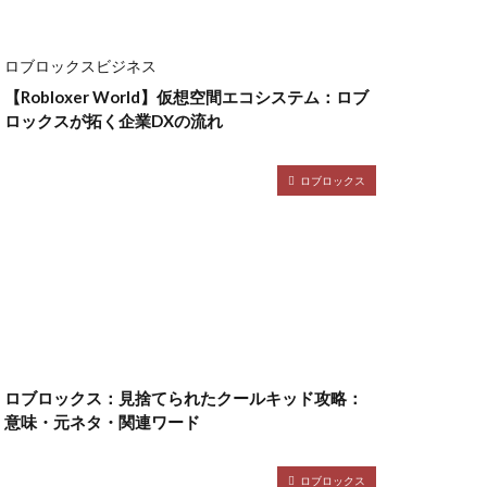
ント
ャージ方法
ロブロックスビジネス
金
【Robloxer World】仮想空間エコシステム：ロブ
ゲーム魅力
ロックスが拓く企業DXの流れ
グッズ
ッチ
ロブロックス
ザインガイド
ティア上げ方
ザー
ューティン
チャット使い方
ャプター3
ロブロックス：見捨てられたクールキッド攻略：
チュートリアル
意味・元ネタ・関連ワード
ル対策
ースモーク
ロブロックス