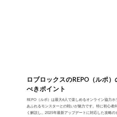
Steam資産管理
Ethereum比較
Fungible Token
Gods Unchained
Epicアカウント
DeFiステーキング
Driving Experience
Echoレジェンド
Mac
macb
ロブロックスのREPO（ルポ
MetaMaskセキ
MOD活用
M
べきポイント
JCB楽天カード
REPO（ルポ）は最大6人で楽しめるオンライン協力
Java変換
Ja
あふれるモンスターとの戦いが魅力です。特に初心者
Jujutsu Shenaniga
く解説し、2025年最新アップデートに対応した攻略のヒ
LAND購入方法