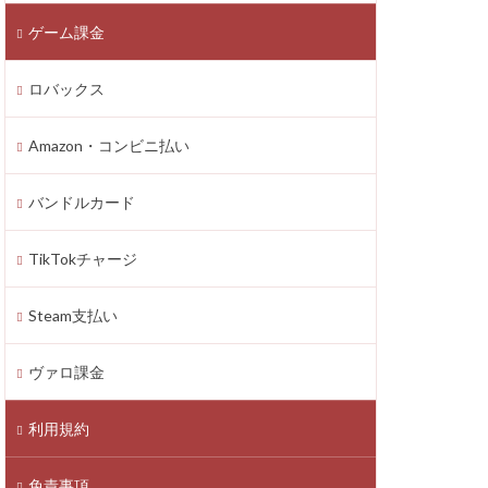
ゲーム課金
n4
zon PayPay
ロバックス
onギフト券
払いトラブル
Amazon・コンビニ払い
1つで
2025年最新
バンドルカード
TikTokチャージ
Axie Infinity
Battle Bricks
Steam支払い
ング
auユーザー
ヴァロ課金
ート連絡
ーソン
利用規約
ASSET価格調査
免責事項