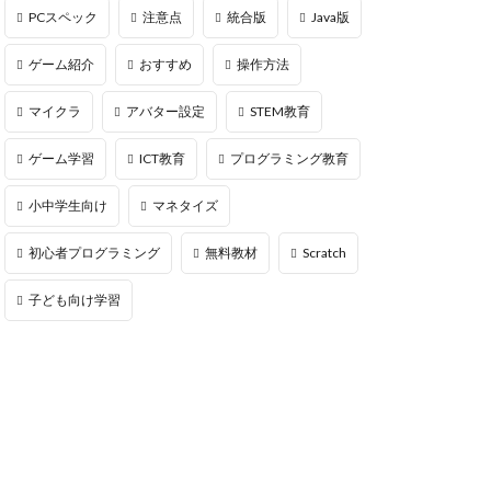
msサーバー
PCスペック
注意点
統合版
Java版
PS5
repo Steam
ゲーム紹介
おすすめ
操作方法
違い
マイクラ
アバター設定
STEM教育
ユーティリティ
ゲーム学習
ICT教育
プログラミング教育
NFT二次流通
NFTウォレット
小中学生向け
マネタイズ
FTカード稼ぎ方
初心者プログラミング
無料教材
Scratch
ゲームおすすめ
キン
子ども向け学習
管
OpenSea出品
後
NFT転売
h
orld
OpenSea
NFT分散投資