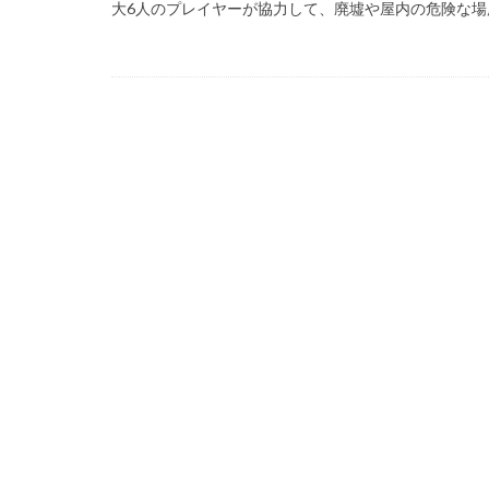
大6人のプレイヤーが協力して、廃墟や屋内の危険な場所
99 Nights in the Fo
Amazon auかん
Amazon PayPa
Amazonクレカ削
2025アップデート
1日中プレイ
2025年最新版
Amazonコンビニ
AXS SLP
Aラ
Bedrock移行
BinanceBybitOKX
auPAY還元率
Amazonデビット
Amazon分割払い