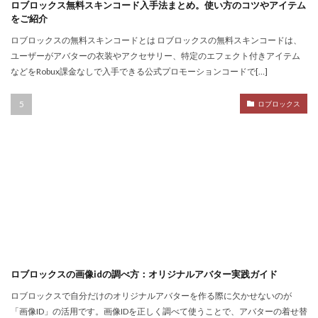
Noli
Noob
Noobキャラ特徴
Nori
ロブロックス無料スキンコード入手法まとめ。使い方のコツやアイテム
をご紹介
Odd World
OpenSea
NFT詐欺見抜き方
ロブロックスの無料スキンコードとは ロブロックスの無料スキンコードは、
NFT詐欺
NFT入札
NFT土地
NFT入門
ユーザーがアバターの衣装やアクセサリー、特定のエフェクト付きアイテム
NFT出品
NFT分散投資
NFT初心者
などをRobux課金なしで入手できる公式プロモーションコードで[…]
NFT初購入
NFT利回り
NFT収益モデル
ロブロックス
NFT口座開設
NFT始め方
NFT被害
NFT安全対策
NFT将来性
NFT所有権
NFT投資
NFT投資戦略
NFT相場
NFT確定申告
NFT稼ぎ方
NFT著作権
アイデア集
アイテム入手
ハッカー伝説
サードパーティ
コンビニ課金
コンビニ課金マニュアル
コンビニ課金やり方ガイド
コンビニ課金方法
コンビニ購入
コンビニ銀行
ロブロックスの画像idの調べ方：オリジナルアバター実践ガイド
コンプリート
コンボ
サーバー作成
ロブロックスで自分だけのオリジナルアバターを作る際に欠かせないのが
コンビニ決済注意点
サーバー接続
サーバー構築
「画像ID」の活用です。画像IDを正しく調べて使うことで、アバターの着せ替