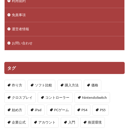
利用規約
Donate Please
Driving Experience Japan
d払い
d払いポイント
d払い使い方
d払い選び方
免責事項
EA Play
Echoレジェンド
ECネットショッピング
運営者情報
ICチップ
ID確認方法
codes
Minecoins
Lua言語
Mac
macbookヴァロラント
お問い合わせ
macヴァロ対応
MakeCode
Marvelコラボ
MetaMask
MetaMaskセキュリティ
Minecraft
Luaプログラミング
minecraft噂
MITスクラッチ
タグ
MOD導入
MOD活用
MOD開発
NFCタッチ決済
NFT
NFTアートとは
Lua入門
作り方
ソフト比較
購入方法
価格
Lua
iPad
JCB楽天カード
iPad最適化
クロスプレイ
コントローラー
NintendoSwitch
iPhone
iPhone Android
IT環境
IT用語
Java Bedrock
Java変換
Java版
John Doe
始め方
iPad
PCゲーム
PS4
PS5
LethalCompany
JRPGSteam
JRPGおすすめ
企業公式
アカウント
入門
推奨環境
Jujutsu Shenanigans
K/D改善
LAND価格分析