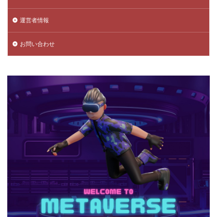
チャプター5
チャプター6
チャプター一覧
運営者情報
チャレンジ課題
チュートリアル
データ保護
データ消去
トラップ攻略
トラブルシューティング
お問い合わせ
チャージトラブル対策
パイナップルキャラ
ノックバック
バーコード決済
バーコード決済種類
ハーバースモーク
ハーバー使い方
ハーバー初心者ガイド
パープル
ハーレー博士
ハギーワギー
ノーコードゲーム
パキパキのたね
パズル
パズル解き方
パスワードリセット
パスワード忘れた
パスワード管理
ハッカー
ハッカー一覧
ノーコード実装
ネット用語
トラブル回避
ナイトモード
トラブル対策
トラブル解決
トラブル防止
トランザクション
トリプルパック
トレード講座
トレンドゲーム
ナイトメアクリッターズ
ニュース
ネット決済