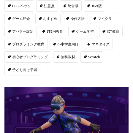
PCスペック
注意点
統合版
Java版
LAND物件選定
LAND賃貸収入
LAND賃貸運用
LAND購入方法
CryptoPunks
Bキー
ゲーム紹介
おすすめ
操作方法
マイクラ
NFTアート作り方
Amazon d払い
7選
アバター設定
STEM教育
ゲーム学習
ICT教育
8大サービス
99 Nights in the Forest
99日生き残る
Admin Abuse
Aim Labヴァロ
AlphaSeason4
プログラミング教育
小中学生向け
マネタイズ
Amazon auかんたん決済
Amazon d払いできない
初心者プログラミング
無料教材
Scratch
5000
Amazon d払い登録
Amazon PayPay
Amazon PayPay使えない
Amazonお得な課金術
子ども向け学習
Amazonカスタマーサポート
Amazonギフト券
Amazonクレカ削除
AmazonコンビニRoblox
67
50%オフ
Amazonコンビニ払いトラブル
2025アップデート
1.21アップデート
1000
10選
12回払い
1x1x1x1
1つで
1日中プレイ
2025
2025年
3回払い
2025年ゲーム課金
2025年情報
2025年最新