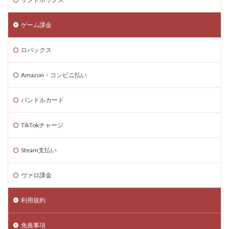
コード入力
コード入門
コード支払いとは
コード最新
スキン設定
スクラッチ
ゲーム課金
ゲームで学ぶ
デビット
できるか
ロバックス
テクスチャパック
テクニカルキャラ
デザインガイド
デジタル&物理カード比較
Amazon・コンビニ払い
デジタル絵画NFT
テスト
デバイス比較
デメリット
ティア上げ方
デュエリストキャラ
バンドルカード
テンプレート
ドーイ
ドーイ戦
ドーイ編
TikTokチャージ
ドコモユーザー
ドッグデイ
ドラゴンフルーツ
ティア設定キャラ課金
ティアリスト
Steam支払い
トラブルシューティン
チャプター2
ヴァロ課金
チャージ手数料
チャージ手順
チャージ方法
チャージ流れ
チャット使い方
チャット制限
利用規約
チャプター1
チャプター1-4
チャプター2-4
データ管理
チャプター3
チャプター4
免責事項