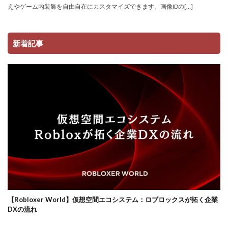
サーバー管理
サーバー設定
サーバー障害
えやゲーム内装飾を自由自在にカスタマイズできます。画像IDの[…]
サイファーカメラ
サイファー初心者
サイファー立ち回り
コンビニ端末エラー
新着記事
コンビニ決済トラブル対応
サッカーゲーム
コンビニやり方
コントローラーゲーム一覧
コントローラー役
コントローラー接続
コントローラー設定
コンビニ＆Amazon購入方法
コンビニATM
コンビニATM払い
コンビニQRコード
コンビニ受取
コンビニ決済アプリ
コンビニ対応
コンビニ店舗
コンビニ店舗情報
コンビニ払い
コンビニ払い反映遅延
コンビニ払い準備
コンビニ支払い
コンビニ支払いポイント
ロブロックスビジネス
【Robloxer World】仮想空間エコシステム：ロブロックスが拓く企業
コンビニ決済
サクッと
サバイバー
DXの流れ
コンテンツ設計
スイッチ版
じゃがりこ