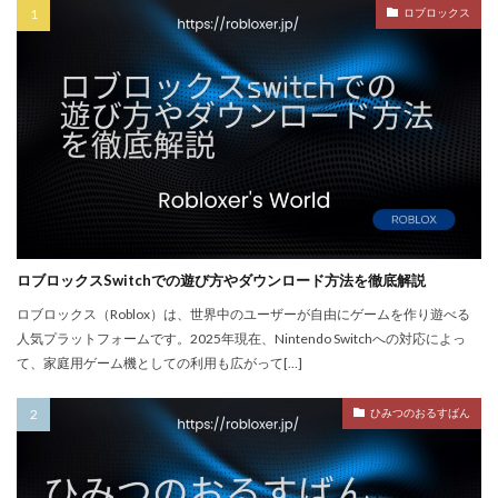
ロブロックス
PayPay使えない
PayPay手順
PayPay払い
PayPay連携
PCチューニング
PCインストール画像
PCゲーム
PCゲーム インストール
PCゲーム トラブル対応
PCゲームパフォーマンス
PCゲーム容量管理
PCゲーム快適化
PCコンソール連携
PCスペック
PVP
QR iD
PayPal
repo値段
repoコマンド
repoコントローラー
repoスマホ版
ロブロックスSwitchでの遊び方やダウンロード方法を徹底解説
REPOチームプレイ
repoプレイ時間
repoベータ
ロブロックス（Roblox）は、世界中のユーザーが自由にゲームを作り遊べる
repoホラー
repoモンスター
repo全モンスター
人気プラットフォームです。2025年現在、Nintendo Switchへの対応によっ
て、家庭用ゲーム機としての利用も広がって[…]
repoアプデ予想
REPO初心者攻略
REPO小技集
REPO戦略テクニック
repo操作
REPO攻略
ひみつのおるすばん
repo敵一覧
REPO生存戦略
repo紹介
repoクロスプレイ
repoアップデート
QRコード決済やり方
r.e.p.o日本語化
Quest3連携