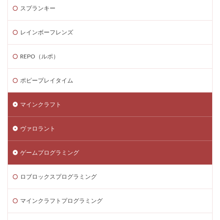
Steamゲーム発掘
Steamゲーム節約
スプランキー
Steamゲーム販売
Steamコード仕入れ
レインボーフレンズ
Steamコード卸値
Steam収益化
Steam実績ハンター
TikTok Lite PayPay
Switch
REPO（ルポ）
Steam還元率
STEM教育
STEPN
STEPN GO
ポピープレイタイム
stock
Strength
Studio解説
Suica nanaco
Switchマイクラ
Steam購入タイミング
マインクラフト
Switchレビュー
Switch対応
Switch版
Switch版評判
Switch視点
The Forge
ヴァロラント
The Sandbox
Thunderstore
TikTok Lite
ゲームプログラミング
Steam通貨
Steam購入ガイド
Steam実績攻略
Steam海外版
Steam家族共有
Steam攻略
ロブロックスプログラミング
STEAM教育
Steam未発売ゲーム
Steam格安RPG
Steam格安ゲーム
Steam法人購入
マインクラフトプログラミング
Steam海外ストア
Steam為替ヘッジ
Steam購入