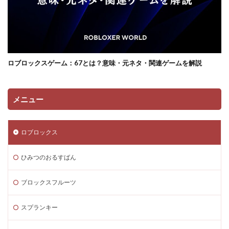
コンソール類似ゲーム
スキン選び方
ゲーム快適化
ゲーム制作初心者
ゲーム制作効率化
ゲーム制作手順
ゲーム制作簡単
ゲーム収益化
ゲーム変化
ゲーム学習
ゲーム対策
ゲーム性
ロブロックスゲーム：67とは？意味・元ネタ・関連ゲームを解説
ゲーム初心者
ゲーム情報
ゲーム成績可視化
ゲーム戦略
ゲーム攻略
ゲーム文化
ゲーム最適化
ゲーム歴史
ゲーム用語
メニュー
ゲーム制作
ゲーム内通貨攻略ガイド
ゲーム紹介
ゲームを作ろう
ゲームトレンド
ゲームの歴史
ロブロックス
ゲームパス
ゲームパッド使用法
ゲームランキング
ひみつのおるすばん
ゲームルール
ゲームレビュー
ゲームを作る方法
ゲーム一覧
ゲーム内通貨
ゲーム人気ランキング
ブロックスフルーツ
ゲーム作り方
ゲーム作るアプリ
ゲーム公開
ゲーム内Noobとは
ゲーム内アイテム比較
スプランキー
ゲーム内スキン価格
ゲーム内課金