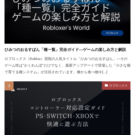
QUICPay iD
R.E.P.O.
r.e.p.oアイテム
r.e.p.oセーブ
r.e.p.oロードマップ
r.e.p.o人数
r.e.p.o攻略
r.e.p.o武器
repo Switch
Realmsサーバー
Realmサーバー
Realm共有
Rebirth
Reborn
REPO
repo MOD
ひみつのおるすばん「種一覧」完全ガイド―ゲームの楽しみ方と解説
repo PS5
repo Steam
PayPay
Pay-easy
ロブロックス（Roblox）屈指の人気タイトル「ひみつのおるすばん」―その
NFTイラスト
NFTミント
NFTバブル
ゲーム性は“かくれんぼ”だけでなく、最新アップデートで登場した『小さな畑
で育てる種システム』が注目されています。種から食べ物キ[…]
NFTビットコイン違い
NFTファン作り
NFTプロジェクト
NFTブロックチェーン
ロブロックス
NFTプロモーション
NFTマーケットプレイス
NFTマーケット比較
NFTやり方
NFTトークン
NFTユーティリティ
NFTリスク
NFTリターン
NFTロードマップ
NFTロイヤリティ
NFT不動産投資
NFT二次流通
NFT仮想通貨