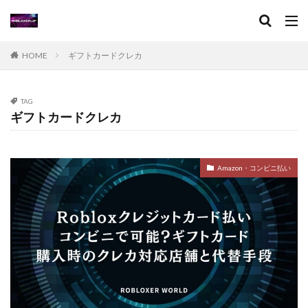
アイコン作成
VPチャージ
VoxEditPro
VALORANT トラッカー
VALORANT 初プレイ
VALORANT トラブル対処
VALORANT バトルパス価値
HOME
ギフトカードクレカ
VALORANT プレイ環境
VALORANT プロデバイス
VALORANT マウスパッド
VALORANT モバイル版
TAG
VALORANT ラーク解説
VALORANT レイナ攻略
ギフトカードクレカ
VALORANT 役割別攻略
Visaプリペイド
VALORANT 推奨PC
VALORANT 推奨スペック
Amazon・コンビニ払い
VALORANT 最適設定
VALORANT 課金攻略
VALORANT 起動手順
VALORANT 魅力解説
Valorantキャンペーン
Valorant課金
Valorant課金と決済アプリの関係
TikTok LIVEギフト
TikTok Liteキャンペーン
SteamWorkshop
Steamポイント比較
Steamコスパランキング
Steamサマーセール
SteamセールJRPG