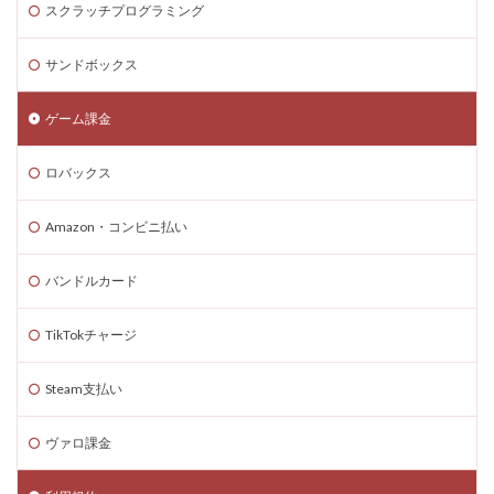
スクラッチプログラミング
Steam為替予測
Steam無料ゲーム
Steam無料チャージ
Steam無料配布
Steam神ゲー
サンドボックス
Steam自作ゲーム
Steam課金
Steam課金トラブル
Steam資産管理
Riot Gamesランチャー
REPO類似
ゲーム課金
アイディア
FPS設定
Ethereum
ロバックス
Ethereum比較
ETH買い方
eスポーツ
eスポーツ展開
eスポーツ機材
Forsaken
Amazon・コンビニ払い
Fortnite
Fungible Token
ERC-721
バンドルカード
GameMakerテンプレート
GameMaker使い方
GETテクニック
Gods Unchained
Google Play
TikTokチャージ
Grow a Garden
Hyper Shot
ICT教育
ETH MATIC
Epicアカウント
IDとの違い
Delta
Steam支払い
CryptoSpells
CS版最新情報
CS版違い
ヴァロ課金
Decentraland
DeFiステーキング
DeFi運用
DeFi運用リスク
DEJP
Delta Executor
Elliot