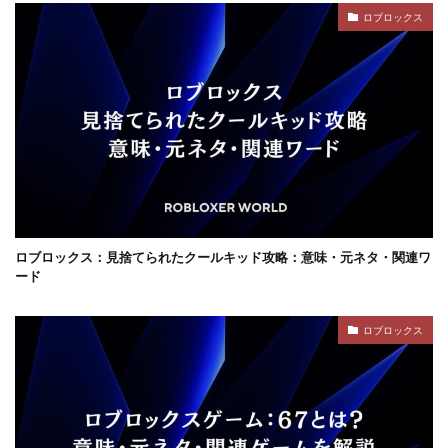
ジャンル分類
ジュースパーティ
ショップセーブ
ロブロックス
シリアルコード
スーパー
スイカキャラ
スイッチゲーム
スキル
シアン
スキル使い方
スキル習得
スキン
スキンおすすめ
スキンパック
スキン作成
スキン入手方法
スキン比較
シミュレーション
シーズン22
サバイバル
サンドボックスPS4
サバイバルゲーム
サバイバルホラー
サブスク比較・評判
サポート
サポート連絡
サマーセール
サンドボックス
ロブロックス：見捨てられたクールキッド攻略：意味・元ネタ・関連ワ
ード
サンドボックス2026
サンドボックスSwitch
シークレットコード
サンドボックスゲーム
ロブロックス
サンドボックスとは
サンドボックス使い方
サンドボックス初心者
サンドボックス定義
サンドボックス無料
サンドボックス環境
サンドボックス魅力
サンプル
コントローラー