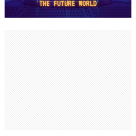
ヌーブ
ヌーブデザイン
ぬいぐるみ
ぬいぐるみコレクション
ネオンフューチャー
ネットスラング
ネットワーク
ネットワーク問題
ネット回線
チャージ制限
チェックリスト
スクラッチアプリ
スマイリングクリッターズ
ストーリー予想
ストレージ整理術
スパイク設置
スプランキー
スプランキー12
スプランキーゲーム
スポット課金
スマートペイRoblox
スマホ
ステップガイド
スマホ・PC課金方法
スマホ＆PC課金解説
スマホNFTゲーム
スマホPC
スマホRPGおすすめ
スマホRPG買い切り
スマホアプリ決済
スマホヴァロ
ストーリー
ステップ
スマホゲーム
スクラッチ実践
スクラッチゲーム
スクラッチゲーム作成
スクラッチゲーム自作
スクラッチダウンロード