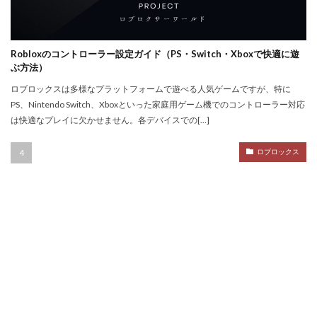
NFTトークン化
NFTデジタルアート
NFT作り方
NFTゲーム
NFTウォレット
NFTウォレット連携
NFTウォレット選び方
NFTオワコン
Robloxのコントローラー設定ガイド（PS・Switch・Xboxで快適に遊
NFTカードゲーム
NFTカード稼ぎ方
ぶ方法）
NFTクリエイター
NFTクリエイター稼ぎ方
ロブロックスは多様なプラットフォームで遊べる人気ゲームですが、特に
PS、Nintendo Switch、Xboxといった家庭用ゲーム機でのコントローラー対応
NFTゲーム2025
NFTツール
NFTゲームおすすめ
は快適なプレイに欠かせません。各デバイスでの[…]
NFTゲーム収益
NFTゲーム日本語
NFTコミュニティ
NFTコレクション
NFTスキン
ロブロックス
NFTスニーカー
NFTセキュリティ
NFTゼロスタート
NFT仮想通貨違い
NFT保管
OpenSea出品
NIKELAND
NFT販売
NFT販売方法
NFT買い方
NFT購入ガイド
NFT購入後
NFT転売
NFT転売裏技
NFT長期投資
Nikeメタバース
NFT詐欺見分け方
Nintendo Switch
NintendoSwitch
No.1攻略