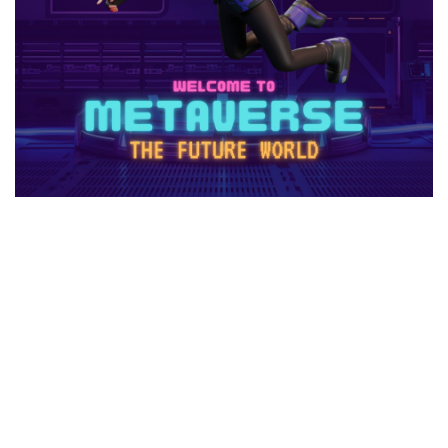
2025年最新版
2026ゲームPC
2026年
30倍
3DSマイクラ
3DS版攻略
Amazonコンビニ払い
Amazonコンビニ支払い
Brilliantcrypto
Bedrockアドオン
Axie Infinity
AXS SLP
Aランク武器
BANリスク
BAN事例
BAN回避
ban復旧方法
Battle Bricks
Bedrock移行
auかんたん決済
BELLA
BESTランキング
BGM
BGMランキング
BinanceBybitOKX
Blitz.gg使い方
bootcampヴァロラント
Bored Ape
Brainrot
auユーザー
auPAY還元率
Amazonコンビニ支払いトラブル
Amazon支払いエラー
Amazonサポート連絡
Amazonデビットカード
Amazonペイチャージ
Amazonポイント使い道
Amazonローソン
Amazon分割払い
Amazon分割払い手順
Amazon携帯決済