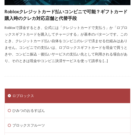
Steamセール予想
Steamチャージ戦略
Robloxクレジットカード払いコンビニで可能？ギフトカード
Steamファミリー共有
Steamファミリー機能
購入時のクレカ対応店舗と代替手段
Steamポイント
Steamポイント運用
Robloxで課金するとき、公式には「クレジットカードで支払う」か「ロブロ
Steamコード裏技
Steamライブラリ共有
ックスギフトカードを購入してチャージする」が基本のパターンです。この
Steamリファビッシュ
Steam価格変動
とき、クレジットカード払い自体をコンビニのレジで済ませる仕組みはあり
ません。コンビニでの支払いは、ロブロックスギフトカードを現金で買うと
Steam価格変動対策
Steam円安
Steam円安対策
きや、コンビニ振込・後払いサービスの支払い先として利用される場合があ
Steam副業
Steam効率運用
Steamコスト削減
り、そのときは現金やコンビニ決済サービスを使って請求を […]
Steamコード無料
Steam安全設定
Steamギフト大量購入
Steamウォレット
Steamウォレット送金
Steamおすすめゲーム
Steamお得
Steamお得情報
Steamお得購入
ロブロックス
Steamギフト
Steamギフトカード
ひみつのおるすばん
Steamクリエイター
Steamコード最安値
Steamゲーム入手
Steamゲーム制作
ブロックスフルーツ
Steamゲーム攻略
Steamゲーム機