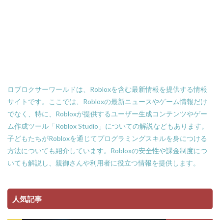
Amazon支払い方法
ASSET価格調査
Amazon残高
Amazon決済エラー
Amazon請求書払い
Amazon返金サポート
Android
Android設定
Apex Coins
Apex Legends
ASSET仕入れ戦略
NFTアート仕組み
NFTアイテム
repo設定
PS3版マインクラフト
PlayStationマイクラ
ロブロクサーワールドは、Robloxを含む最新情報を提供する情報
PlayToEarn
PLS DONATE
Polygon
サイトです。ここでは、Robloxの最新ニュースやゲーム情報だけ
でなく、特に、Robloxが提供するユーザー生成コンテンツやゲー
Polygon比較
Premium定期購入お得度
ム作成ツール「Roblox Studio」についての解説などもあります。
Procreate NFT
PS3とPCの違い
PS4
子どもたちがRobloxを通じてプログラミングスキルを身につける
PINコードチャージ方法
PS4タクティカルFPS
方法についても紹介しています。Robloxの安全性や課金制度につ
PS4マイクラ値段
PS4対応
PS5
PS5ヴァロ
いても解説し、親御さんや利用者に役立つ情報を提供します。
PS5ゲーム一覧
PS5マイクラ
PS5級性能
Play to Earn
PC版 VALORANT
PVPマップ
人気記事
PayPay楽天ペイ
PayPay auPAY
PayPay d払い
PayPay QUICPay
PayPay Suica
PayPayポイント