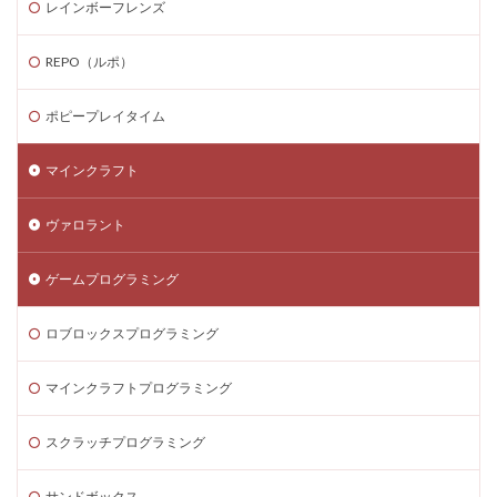
レインボーフレンズ
ゲーム内課金安全対策
ゲーム発見
ゲーム育成
コンソール版真相
コマンド一覧
コインの買い方
REPO（ルポ）
コイン価格比較
コイン消費
コイン購入手順
コスト
コスパ
コツ
コツ解説
ポピープレイタイム
コミュニケーション
コインチャージ手順
マインクラフト
コミュニティ
コミュニティ活用
コラボゲーム
コレクション
コレクションイベント
ヴァロラント
コレクショングッズ
コンソールFPS
コンソール版
コンソール版対応
コインチャージ方法
コイン
ゲームプログラミング
ゲーム自由度
ゲーム音楽
ゲーム設定
ロブロックスプログラミング
ゲーム設定ガイド
ゲーム課金
ゲーム課金決済アプリ
ゲーム課金注意点
マインクラフトプログラミング
ゲーム購入
ゲーム開発
ゲーム音声
スクラッチプログラミング
ゲーム魅力
コード活用
ゲット
コードまとめ
コードリセット
コード一覧
コード付きグッズ
サンドボックス