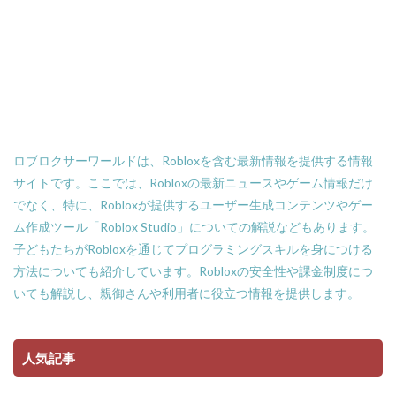
TikTokコインチャージのコンビニ利用時に押さえておくべき注
意点タグ
TikTok LIVE収益
TikTok Shop
TikTok Shop支払い方法
tiktok.com/coin
tiktokウェブチャージ
tiktokウェブ課金
TikTokコイン
TikTokコインチャージ
ロブロクサーワールドは、Robloxを含む最新情報を提供する情報
TikTokコインチャージ注意
TikTok課金
サイトです。ここでは、Robloxの最新ニュースやゲーム情報だけ
TikTokコインとは
TikTokコイン安く買う
でなく、特に、Robloxが提供するユーザー生成コンテンツやゲー
TikTokコイン無料
TikTokサブスク
TikTokチャージ
ム作成ツール「Roblox Studio」についての解説などもあります。
子どもたちがRobloxを通じてプログラミングスキルを身につける
tiktokライトポイント
TikTok公式サポート
方法についても紹介しています。Robloxの安全性や課金制度につ
TikTok収益化
TikTok投げ銭
VALORANT スマホ対応
いても解説し、親御さんや利用者に役立つ情報を提供します。
VALORANT データ削除
TikTok LIVE
Webセキュリティ
VPパッケージ
VP価格推移
VP課金最新情報
VP購入
VP購入方法
人気記事
VRゲームおすすめ
VRゲーム投資
WAONスマホ