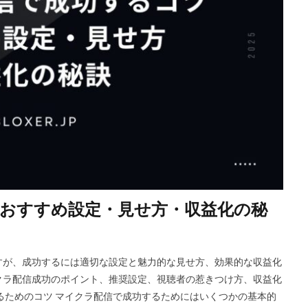
Riot Gamesランチャー
REPO類似
アイディア
FPS設定
E
ETH買い方
eスポーツ
eスポーツ展開
eスポーツ機材
For
ERC-721
GameMakerテンプレート
GameMaker使い方
GET
Google Play
Grow a Garden
Hyper Shot
ICT教育
ETH M
IDとの違い
Delta
CryptoSpells
CS版最新情報
CS版違い
DeFi運用
DeFi運用リスク
DEJP
Delta Executor
Elliot
 Japan
d払い
d払いポイント
d払い使い方
d払い選び方
ECネットショッピング
ICチップ
ID確認方法
codes
Min
ookヴァロラント
macヴァロ対応
MakeCode
Marvelコラボ
M
おすすめ設定・見せ方・収益化の秘
ュリティ
Minecraft
Luaプログラミング
minecraft噂
MITスク
OD開発
NFCタッチ決済
NFT
NFTアートとは
Lua入門
iPad最適化
iPhone
iPhone Android
IT環境
IT用語
J
すが、成功するには適切な設定と魅力的な見せ方、効果的な収益化
va版
John Doe
LethalCompany
JRPGSteam
JRPGおすすめ
クラ配信成功のポイント、推奨設定、視聴者の惹きつけ方、収益化
ns
K/D改善
LAND価格分析
LAND物件選定
LAND賃貸収入
するためのコツ マイクラ配信で成功するためにはいくつかの基本的
CryptoPunks
Bキー
NFTアート作り方
Amazon d払い
7選