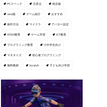
msサーバー
PCスペック
注意点
統合版
PS5
repo Steam
Java版
ゲーム紹介
おすすめ
違い
操作方法
マイクラ
アバター設定
ユーティリティ
STEM教育
ゲーム学習
ICT教育
NFT二次流通
NFTウォレット
プログラミング教育
小中学生向け
FTカード稼ぎ方
マネタイズ
初心者プログラミング
ゲームおすすめ
キン
無料教材
Scratch
子ども向け学習
管
OpenSea出品
後
NFT転売
h
orld
OpenSea
NFT分散投資