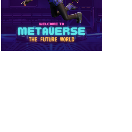
め方
NFT被害
NFT確定申告
ーティ
コンビニ購入
ーバー接続
サイファー初心者
店舗
ビニ支払い
スイッチ版
スーパー
スキン
ミュレーション