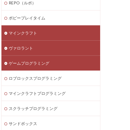
REPO（ルポ）
thereum
saken
Fortnite
ポピープレイタイム
テクニック
マインクラフト
ATIC
Decentraland
ヴァロラント
Donate Please
EA Play
ゲームプログラミング
ecoins
Lua言語
etaMask
ロブロックスプログラミング
ラッチ
MOD導入
マインクラフトプログラミング
Lua
iPad
ava Bedrock
スクラッチプログラミング
LAND賃貸運用
サンドボックス
8大サービス