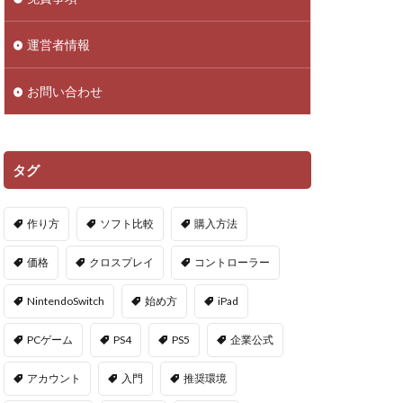
droid
NFTアイテム
運営者情報
Polygon
お問い合わせ
PS5ヴァロ
VPマップ
PayPayポイント
タグ
Cインストール画像
作り方
ソフト比較
購入方法
QR iD
PayPal
価格
クロスプレイ
コントローラー
repoアプデ予想
NintendoSwitch
始め方
iPad
repo敵一覧
PCゲーム
PS4
PS5
企業公式
やり方
アカウント
入門
推奨環境
oセーブ