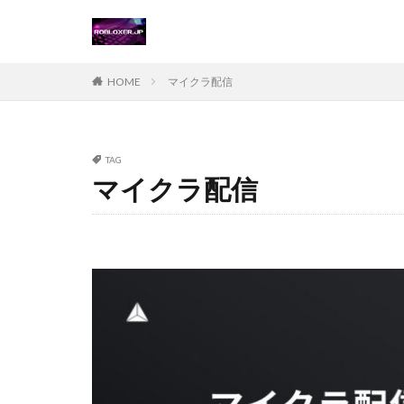
Steamチャージ戦
Steamポイント運
Steam価格変動対
HOME
マイクラ配信
Steamコード無料
Steamおすすめゲ
Steamギフトカー
TAG
マイクラ配信
Steamゲーム攻略
Steamコード仕入
Switch
Ste
Suica nanaco
Switch版評判
Steam購入ガイド
Steam未発売ゲー
Steam為替ヘッジ
Steam無料配布