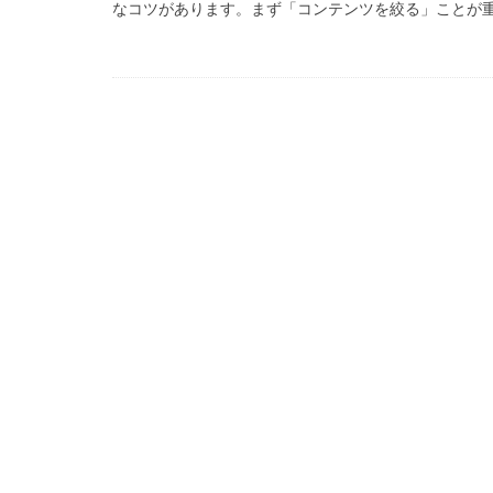
なコツがあります。まず「コンテンツを絞る」ことが重要
99 Nights in the Fo
Amazon auかん
Amazon PayPa
Amazonクレカ削
2025アップデート
1日中プレイ
2025年最新版
Amazonコンビニ
AXS SLP
Aラ
Bedrock移行
BinanceBybitOKX
auPAY還元率
Amazonデビット
Amazon分割払い