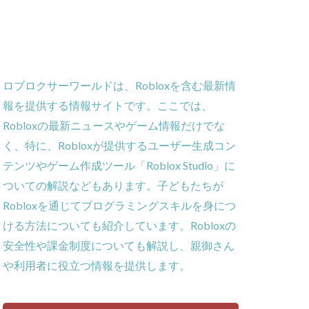
ー
ーム
義
ロブロクサーワールドは、Robloxを含む最新情
ローラー
報を提供する情報サイトです。ここでは、
作効率化
Robloxの最新ニュースやゲーム情報だけでな
ーム対策
く、特に、Robloxが提供するユーザー生成コン
攻略
テンツやゲーム作成ツール「Roblox Studio」に
貨攻略ガイド
ついての解説などもあります。子どもたちが
ームパッド使用法
Robloxを通じてプログラミングスキルを身につ
ゲーム内通貨
ける方法についても紹介しています。Robloxの
obとは
安全性や課金制度についても解説し、親御さん
ゲーム発見
や利用者に役立つ情報を提供します。
コイン消費
コインチャージ手順