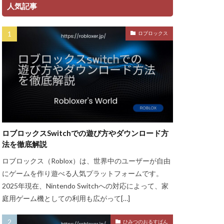
ント
人気記事
ャージ方法
ロブロックス
金
ゲーム魅力
グッズ
ッチ
ザインガイド
ティア上げ方
ザー
ロブロックスSwitchでの遊び方やダウンロード方
ューティン
法を徹底解説
チャット使い方
ロブロックス（Roblox）は、世界中のユーザーが自由
ャプター3
にゲームを作り遊べる人気プラットフォームです。
チュートリアル
2025年現在、Nintendo Switchへの対応によって、家
庭用ゲーム機としての利用も広がって[…]
ル対策
ースモーク
ひみつのおるすばん