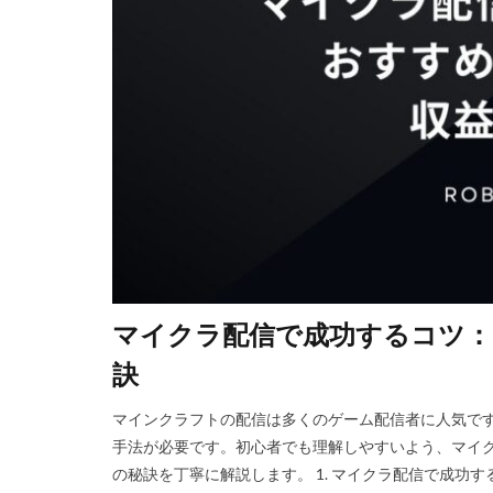
Steam資産管理
Ethereum比較
Fungible Token
Gods Unchained
Epicアカウント
DeFiステーキング
Driving Experience
Echoレジェンド
Mac
macb
マイクラ配信で成功するコツ：
MetaMaskセキ
MOD活用
M
訣
JCB楽天カード
マインクラフトの配信は多くのゲーム配信者に人気で
Java変換
Ja
手法が必要です。初心者でも理解しやすいよう、マイ
Jujutsu Shenaniga
の秘訣を丁寧に解説します。 1. マイクラ配信で成功
LAND購入方法