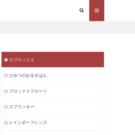
Steam価格変動
Steamコスト削減
eamウォレット送金
ト
Steamゲーム制作
ロブロックス
mゲーム販売
 Lite PayPay
ひみつのおるすばん
Studio解説
応
Switch版
ブロックスフルーツ
ite
Steam通貨
スプランキー
STEAM教育
m海外ストア
レインボーフレンズ
ャージ
ル