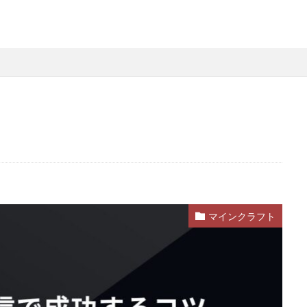
略
Steamファミリー共有
Steamファミリー機能
Steamポイント
用
Steamコード裏技
Steamライブラリ共有
Steamリファビッシュ
策
Steam円安
Steam円安対策
Steam副業
Steam効率運用
Steam安全設定
Steamギフト大量購入
Steamウォレット
St
ーム
Steamお得
Steamお得情報
Steamお得購入
Steamギフ
ド
Steamクリエイター
Steamコード最安値
Steamゲーム入手
Steamゲーム機
Steamゲーム発掘
Steamゲーム節約
Stea
れ
Steamコード卸値
Steam収益化
Steam実績ハンター
TikTok
am還元率
STEM教育
STEPN
STEPN GO
stock
Strength
Switchマイクラ
Steam購入タイミング
Switchレビュー
Switch対
マインクラフト
Switch視点
The Forge
The Sandbox
Thunderstore
TikTok L
Steam実績攻略
Steam海外版
Steam家族共有
Steam攻略
ム
Steam格安RPG
Steam格安ゲーム
Steam法人購入
Stea
Steam購入
Steam為替予測
Steam無料ゲーム
Steam無料チ
Steam神ゲー
Steam自作ゲーム
Steam課金
Steam課金トラブ