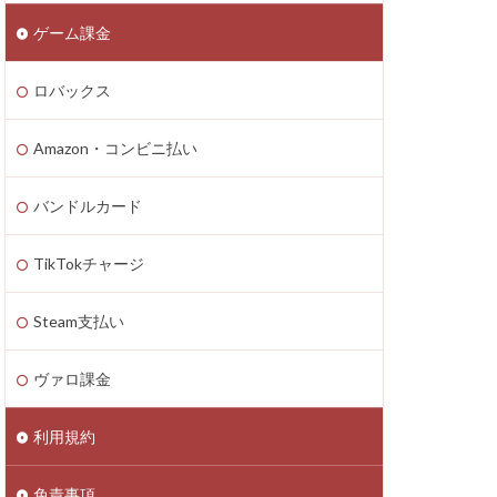
ゲーム課金
n4
zon PayPay
ロバックス
onギフト券
払いトラブル
Amazon・コンビニ払い
1つで
2025年最新
バンドルカード
TikTokチャージ
Axie Infinity
Battle Bricks
Steam支払い
ング
auユーザー
ヴァロ課金
ート連絡
ーソン
利用規約
ASSET価格調査
免責事項