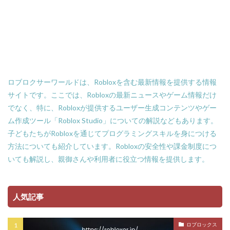
Amazonローソン
Amazon分割払い
Amazon分割払い手順
Amazon携帯決済
Amazon支払い方法
ASSET価格調査
Amazon残高
Amazon決済エラー
Amazon請求書払い
Amazon返金サポート
Android
Android設定
ロブロクサーワールドは、Robloxを含む最新情報を提供する情報
Apex Coins
Apex Legends
ASSET仕入れ戦略
サイトです。ここでは、Robloxの最新ニュースやゲーム情報だけ
NFTアート仕組み
NFTアイテム
repo設定
でなく、特に、Robloxが提供するユーザー生成コンテンツやゲー
PS3版マインクラフト
PlayStationマイクラ
ム作成ツール「Roblox Studio」についての解説などもあります。
PlayToEarn
PLS DONATE
Polygon
子どもたちがRobloxを通じてプログラミングスキルを身につける
Polygon比較
Premium定期購入お得度
方法についても紹介しています。Robloxの安全性や課金制度につ
いても解説し、親御さんや利用者に役立つ情報を提供します。
Procreate NFT
PS3とPCの違い
PS4
PINコードチャージ方法
PS4タクティカルFPS
PS4マイクラ値段
PS4対応
PS5
PS5ヴァロ
人気記事
PS5ゲーム一覧
PS5マイクラ
PS5級性能
Play to Earn
PC版 VALORANT
PVPマップ
ロブロックス