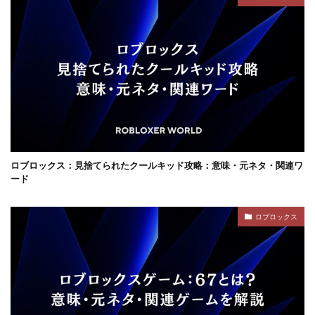
コンテンツ設計
スイッチ版
じゃがりこ
ジャンル分類
ジュースパーティ
ショップセーブ
シリアルコード
スーパー
スイカキャラ
スイッチゲーム
スキル
シアン
スキル使い方
スキル習得
スキン
スキンおすすめ
スキンパック
スキン作成
スキン入手方法
スキン比較
シミュレーション
シーズン22
サバイバル
サンドボックスPS4
サバイバルゲーム
ロブロックス：見捨てられたクールキッド攻略：意味・元ネタ・関連ワ
ード
サバイバルホラー
サブスク比較・評判
サポート
サポート連絡
サマーセール
サンドボックス
ロブロックス
サンドボックス2026
サンドボックスSwitch
シークレットコード
サンドボックスゲーム
サンドボックスとは
サンドボックス使い方
サンドボックス初心者
サンドボックス定義
サンドボックス無料
サンドボックス環境