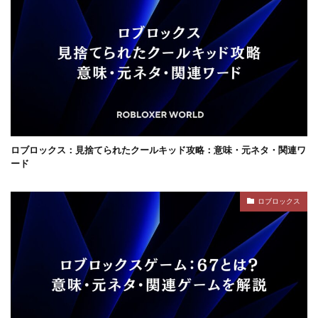
TikTok Liteキャンペーン
SteamWorkshop
Steamポイント比較
Steamコスパランキング
Steamサマーセール
SteamセールJRPG
Steamセール予想
Steamチャージ戦略
Steamファミリー共有
Steamファミリー機能
Steamポイント
Steamポイント運用
Steamコード裏技
Steamライブラリ共有
ロブロックス：見捨てられたクールキッド攻略：意味・元ネタ・関連ワ
Steamリファビッシュ
Steam価格変動
ード
Steam価格変動対策
Steam円安
Steam円安対策
ロブロックス
Steam副業
Steam効率運用
Steamコスト削減
Steamコード無料
Steam安全設定
Steamギフト大量購入
Steamウォレット
Steamウォレット送金
Steamおすすめゲーム
Steamお得
Steamお得情報
Steamお得購入
Steamギフト
Steamギフトカード