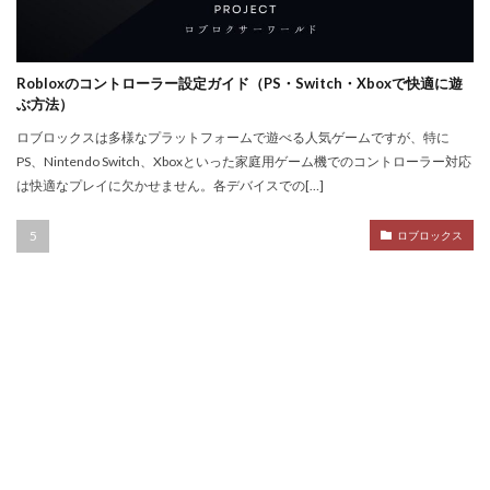
ハーバースモーク
ハーバー使い方
ハーバー初心者ガイド
パープル
ハーレー博士
Robloxのコントローラー設定ガイド（PS・Switch・Xboxで快適に遊
ハギーワギー
ノーコードゲーム
パキパキのたね
ぶ方法）
パズル
パズル解き方
パスワードリセット
ロブロックスは多様なプラットフォームで遊べる人気ゲームですが、特に
パスワード忘れた
パスワード管理
ハッカー
PS、Nintendo Switch、Xboxといった家庭用ゲーム機でのコントローラー対応
は快適なプレイに欠かせません。各デバイスでの[…]
ハッカー一覧
ノーコード実装
ネット用語
トラブル回避
ナイトモード
トラブル対策
ロブロックス
トラブル解決
トラブル防止
トランザクション
トリプルパック
トレード講座
トレンドゲーム
ナイトメアクリッターズ
ニュース
ネット決済
ヌーブ
ヌーブデザイン
ぬいぐるみ
ぬいぐるみコレクション
ネオンフューチャー
ネットスラング
ネットワーク
ネットワーク問題
ネット回線
チャージ制限
チェックリスト
スクラッチアプリ
スマイリングクリッターズ