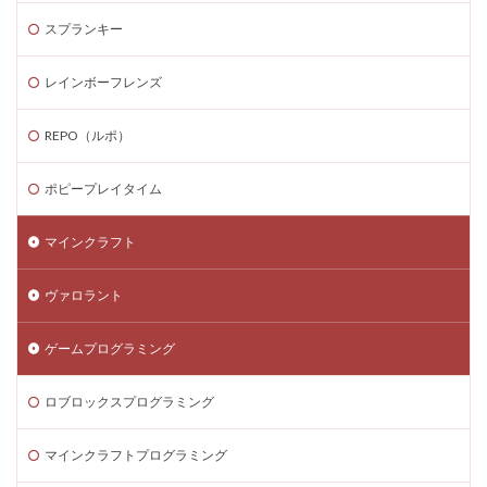
ヴァロパッチノート
ヴァロコントロール
スプランキー
ヴァロサイファー
ヴァロスキン購入
ヴァロスタッツ
ヴァロスマホ版
ヴァロデータ分析
レインボーフレンズ
ヴァロトーナメント
ヴァロハーバー
REPO（ルポ）
ヴァロブリッツ
ヴァロラント Steam対応
ヴァロフレームレート
ヴァロプレミア
ポピープレイタイム
ヴァロヘッドショット
ヴァロマッチ履歴
ヴァロモバイル情報
ヴァロモバイル攻略
マインクラフト
ヴァロランク上げ方
ヴァロランク攻略
ヴァロラント
ヴァロラント
ヴァロ一括解説
ヴァロ入門
ヴァロコンソール
エラーコード773
エイム安定
ゲームプログラミング
エイム練習
エピソード
エラーコード1001
エラーコード267
エラーコード277
ロブロックスプログラミング
エラーコード279
エラーコード524
マインクラフトプログラミング
エラートラブル
ウォレットハック対策
エラー対処