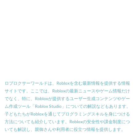
スキン比較
シミュレーション
シーズン22
サバイバル
サンドボックスPS4
サバイバルゲーム
サバイバルホラー
サブスク比較・評判
サポート
サポート連絡
サマーセール
サンドボックス
サンドボックス2026
サンドボックスSwitch
シークレットコード
サンドボックスゲーム
サンドボックスとは
サンドボックス使い方
サンドボックス初心者
サンドボックス定義
サンドボックス無料
サンドボックス環境
ロブロクサーワールドは、Robloxを含む最新情報を提供する情報
サンドボックス魅力
サンプル
コントローラー
サイトです。ここでは、Robloxの最新ニュースやゲーム情報だけ
でなく、特に、Robloxが提供するユーザー生成コンテンツやゲー
コンソール類似ゲーム
スキン選び方
ゲーム快適化
ム作成ツール「Roblox Studio」についての解説などもあります。
ゲーム制作初心者
ゲーム制作効率化
子どもたちがRobloxを通じてプログラミングスキルを身につける
ゲーム制作手順
ゲーム制作簡単
ゲーム収益化
方法についても紹介しています。Robloxの安全性や課金制度につ
ゲーム変化
ゲーム学習
ゲーム対策
ゲーム性
いても解説し、親御さんや利用者に役立つ情報を提供します。
ゲーム初心者
ゲーム情報
ゲーム成績可視化