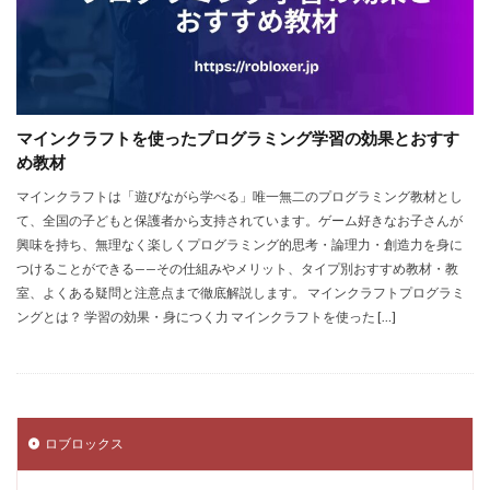
NFTアート仕組み
NFTアイテム
repo設定
PS3版マインクラフト
PlayStationマイクラ
PlayToEarn
PLS DONATE
Polygon
Polygon比較
Premium定期購入お得度
マインクラフトを使ったプログラミング学習の効果とおすす
Procreate NFT
PS3とPCの違い
PS4
め教材
PINコードチャージ方法
PS4タクティカルFPS
マインクラフトは「遊びながら学べる」唯一無二のプログラミング教材とし
PS4マイクラ値段
PS4対応
PS5
PS5ヴァロ
て、全国の子どもと保護者から支持されています。ゲーム好きなお子さんが
PS5ゲーム一覧
PS5マイクラ
PS5級性能
興味を持ち、無理なく楽しくプログラミング的思考・論理力・創造力を身に
つけることができる——その仕組みやメリット、タイプ別おすすめ教材・教
Play to Earn
PC版 VALORANT
PVPマップ
室、よくある疑問と注意点まで徹底解説します。 マインクラフトプログラミ
PayPay楽天ペイ
PayPay auPAY
PayPay d払い
ングとは？ 学習の効果・身につく力 マインクラフトを使った […]
PayPay QUICPay
PayPay Suica
PayPayポイント
PayPay使えない
PayPay手順
PayPay払い
PayPay連携
PCチューニング
PCインストール画像
PCゲーム
PCゲーム インストール
ロブロックス
PCゲーム トラブル対応
PCゲームパフォーマンス