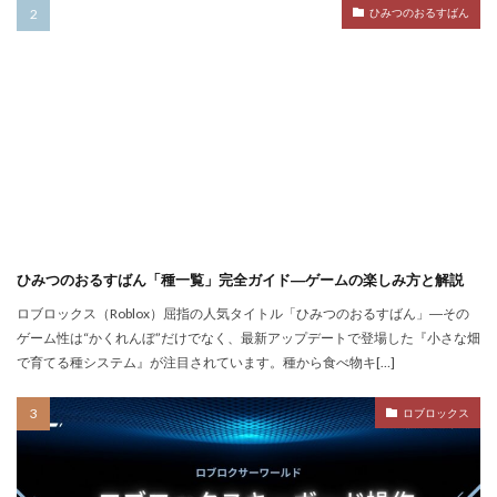
ひみつのおるすばん
コミュニティ
コミュニティ活用
コラボゲーム
コレクション
コレクションイベント
コレクショングッズ
コンソールFPS
コンソール版
コンソール版対応
コインチャージ方法
コイン
ゲーム自由度
ゲーム音楽
ゲーム設定
ゲーム設定ガイド
ゲーム課金
ゲーム課金決済アプリ
ゲーム課金注意点
ゲーム購入
ゲーム開発
ゲーム音声
ひみつのおるすばん「種一覧」完全ガイド―ゲームの楽しみ方と解説
ゲーム魅力
コード活用
ゲット
コードまとめ
ロブロックス（Roblox）屈指の人気タイトル「ひみつのおるすばん」―その
コードリセット
コード一覧
コード付きグッズ
ゲーム性は“かくれんぼ”だけでなく、最新アップデートで登場した『小さな畑
コード入力
コード入門
コード支払いとは
で育てる種システム』が注目されています。種から食べ物キ[…]
コード最新
スキン設定
スクラッチ
ロブロックス
ゲームで学ぶ
デビット
できるか
テクスチャパック
テクニカルキャラ
デザインガイド
デジタル&物理カード比較