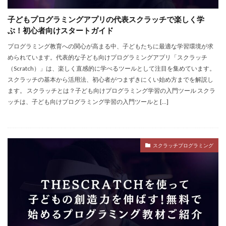
Admin Abuse
Aim Labヴァロ
AlphaSeason4
Amazon auかんたん決済
Amazon d払いできない
子どもプログラミングアプリの代表スクラッチで楽しく学
ぶ！初心者向けスタートガイド
5000
Amazon d払い登録
Amazon PayPay
プログラミング教育への関心が高まる中、子どもたちに最適な学習環境が求
Amazon PayPay使えない
Amazonお得な課金術
められています。代表的な子ども向けプログラミングアプリ「スクラッチ
Amazonカスタマーサポート
Amazonギフト券
（Scratch）」は、楽しく直感的に学べるツールとして注目を集めています。
Amazonクレカ削除
AmazonコンビニRoblox
67
スクラッチの基本から活用法、初心者がつまずきにくい始め方までを解説し
ます。 スクラッチとは？子ども向けプログラミング学習の入門ツール スクラ
50%オフ
Amazonコンビニ払いトラブル
ッチは、子ども向けプログラミング学習の入門ツールと […]
2025アップデート
1.21アップデート
1000
10選
12回払い
1x1x1x1
1つで
1日中プレイ
2025
2025年
3回払い
スクラッチプログラミング
2025年ゲーム課金
2025年情報
2025年最新
2025年最新版
2026ゲームPC
2026年
30倍
3DSマイクラ
3DS版攻略
Amazonコンビニ払い
Amazonコンビニ支払い
Brilliantcrypto
Bedrockアドオン
Axie Infinity
AXS SLP