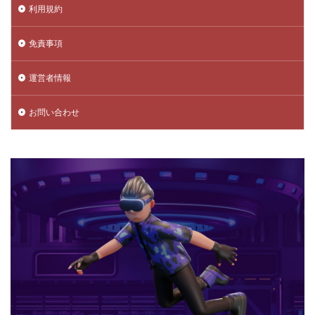
アバター変更
アバター自作
アバター設定
利用規約
アパレル
アプリ
アップデート履歴
アプリDL
免責事項
アプリゲーム
アプリテスト
アプリハマるゲーム
アプリより安い
アプリランキング
アプリ不具合
運営者情報
アプリ入れ方
アップデート情報
アップデート
アプリ別
アカウント削除
アイテム解放
お問い合わせ
アカウント
アカウントサービス
アカウントセキュリティ
アカウント乗っ取り
アカウント保護
アカウント停止
アカウント切替
アカウント反映
アップグレード
アカウント回復
アカウント復元
アカウント登録
アカウント管理
アカウント連携
アクションサバイバル
アクセス制限
アクセス拒否
アクト開幕情報
アプリ内課金
アプリ暇つぶし
ヴァロクローブ
ヴァロHS率
インストールガイド
インストール手順