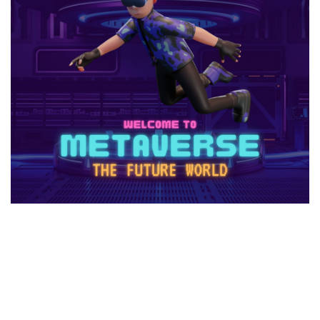
コントローラー役
コントローラー接続
コントローラー設定
コンビニ＆Amazon購入方法
コンビニATM
コンビニATM払い
コンビニQRコード
コンビニ受取
コンビニ決済アプリ
コンビニ対応
コンビニ店舗
コンビニ店舗情報
コンビニ払い
コンビニ払い反映遅延
コンビニ払い準備
コンビニ支払い
コンビニ支払いポイント
コンビニ決済
サクッと
サバイバー
コンテンツ設計
スイッチ版
じゃがりこ
ジャンル分類
ジュースパーティ
ショップセーブ
シリアルコード
スーパー
スイカキャラ
スイッチゲーム
スキル
シアン
スキル使い方
スキル習得
スキン
スキンおすすめ
スキンパック
スキン作成
スキン入手方法