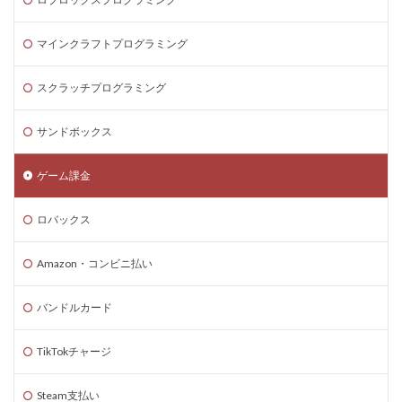
Rebirth
Reborn
REPO
repo MOD
repo PS5
repo Steam
PayPay
Pay-easy
マインクラフトプログラミング
NFTイラスト
NFTミント
NFTバブル
スクラッチプログラミング
NFTビットコイン違い
NFTファン作り
NFTプロジェクト
NFTブロックチェーン
サンドボックス
NFTプロモーション
NFTマーケットプレイス
NFTマーケット比較
NFTやり方
NFTトークン
ゲーム課金
NFTユーティリティ
NFTリスク
NFTリターン
ロバックス
NFTロードマップ
NFTロイヤリティ
NFT不動産投資
NFT二次流通
NFT仮想通貨
Amazon・コンビニ払い
NFTトークン化
NFTデジタルアート
NFT作り方
NFTゲーム
NFTウォレット
NFTウォレット連携
バンドルカード
NFTウォレット選び方
NFTオワコン
TikTokチャージ
NFTカードゲーム
NFTカード稼ぎ方
NFTクリエイター
NFTクリエイター稼ぎ方
Steam支払い