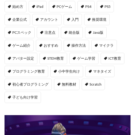
NFT口座開設
NFT始め方
NFT被害
始め方
iPad
PCゲーム
PS4
PS5
NFT安全対策
NFT将来性
NFT所有権
企業公式
アカウント
入門
推奨環境
NFT投資
NFT投資戦略
NFT相場
NFT確定申告
NFT稼ぎ方
NFT著作権
PCスペック
注意点
統合版
Java版
アイデア集
アイテム入手
ハッカー伝説
ゲーム紹介
おすすめ
操作方法
マイクラ
サードパーティ
コンビニ課金
アバター設定
STEM教育
ゲーム学習
ICT教育
コンビニ課金マニュアル
コンビニ課金やり方ガイド
コンビニ課金方法
コンビニ購入
コンビニ銀行
プログラミング教育
小中学生向け
マネタイズ
コンプリート
コンボ
サーバー作成
初心者プログラミング
無料教材
Scratch
コンビニ決済注意点
サーバー接続
サーバー構築
サーバー管理
サーバー設定
サーバー障害
子ども向け学習
サイファーカメラ
サイファー初心者
サイファー立ち回り
コンビニ端末エラー
コンビニ決済トラブル対応
サッカーゲーム
コンビニやり方
コントローラーゲーム一覧