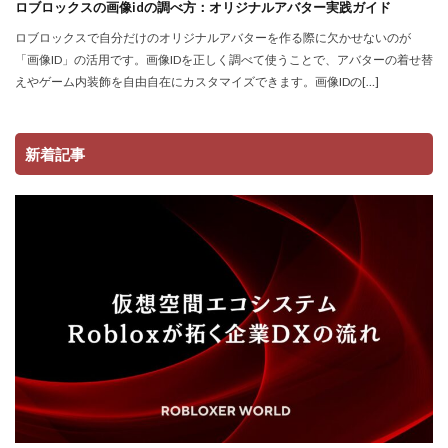
ロブロックスの画像idの調べ方：オリジナルアバター実践ガイド
ストーリー予想
ストレージ整理術
スパイク設置
ロブロックスで自分だけのオリジナルアバターを作る際に欠かせないのが
スプランキー
スプランキー12
スプランキーゲーム
「画像ID」の活用です。画像IDを正しく調べて使うことで、アバターの着せ替
えやゲーム内装飾を自由自在にカスタマイズできます。画像IDの[…]
スポット課金
スマートペイRoblox
スマホ
ステップガイド
スマホ・PC課金方法
スマホ＆PC課金解説
スマホNFTゲーム
スマホPC
新着記事
スマホRPGおすすめ
スマホRPG買い切り
スマホアプリ決済
スマホヴァロ
ストーリー
ステップ
スマホゲーム
スクラッチ実践
スクラッチゲーム
スクラッチゲーム作成
スクラッチゲーム自作
スクラッチダウンロード
スクラッチプログラミング
スクラッチロボット
スクラッチ入門
スクラッチ公式サイト
スクリプト
ステータス変更
スケジュール
スタジオ使い方
スタジオ活用方法
スタッツ管理
スタンロール
ロブロックスビジネス