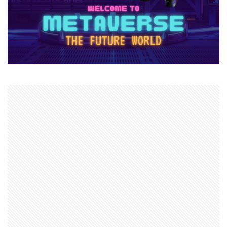
インストール方法
インディーゲーム投資
インディーゲーム開発
インフォレンズ
ヴァロCS版
ヴァロFPS安定
ヴァロPCビルド
イラスト集
ヴァロPS4
ヴァロPS5
ヴァロRR計算
ヴァロVS他FPS
ヴァロXbox
ヴァロエージェント
ヴァロエラー解消
ヴァロキャラ選び
ヴァロクラッシュ対処
インストール
イラスト共有
アプリ暇つぶしゲーム
アルカイックホープ
アプリ有料
アプリ決済
アプリ活用
アプリ版
アプリ特化
アプリ登録
アプリ見分け方
アプリ課金
イーコンテクスト決済
イベント活躍
イタリアンブレインロット
イベント
イベントガイド
イベントコツ
イベントスケジュール
イベント一覧
イベント情報
イベント攻略
イベント時間
おすすめ