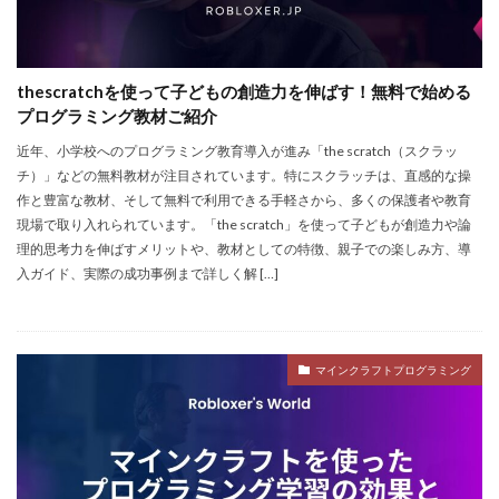
Aランク武器
BANリスク
BAN事例
BAN回避
ban復旧方法
Battle Bricks
Bedrock移行
auかんたん決済
BELLA
BESTランキング
thescratchを使って子どもの創造力を伸ばす！無料で始める
BGM
BGMランキング
BinanceBybitOKX
プログラミング教材ご紹介
Blitz.gg使い方
bootcampヴァロラント
Bored Ape
近年、小学校へのプログラミング教育導入が進み「the scratch（スクラッ
Brainrot
auユーザー
auPAY還元率
チ）」などの無料教材が注目されています。特にスクラッチは、直感的な操
作と豊富な教材、そして無料で利用できる手軽さから、多くの保護者や教育
Amazonコンビニ支払いトラブル
Amazon支払いエラー
現場で取り入れられています。​「the scratch」を使って子どもが創造力や論
Amazonサポート連絡
Amazonデビットカード
理的思考力を伸ばすメリットや、教材としての特徴、親子での楽しみ方、導
Amazonペイチャージ
Amazonポイント使い道
入ガイド、実際の成功事例まで詳しく解 […]
Amazonローソン
Amazon分割払い
Amazon分割払い手順
Amazon携帯決済
マインクラフトプログラミング
Amazon支払い方法
ASSET価格調査
Amazon残高
Amazon決済エラー
Amazon請求書払い
Amazon返金サポート
Android
Android設定
Apex Coins
Apex Legends
ASSET仕入れ戦略