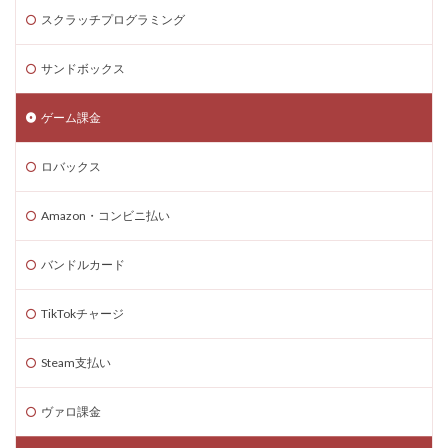
エラー解消法
エンダーマン攻略
エンダーマン特徴
スクラッチプログラミング
エンディング分岐
エンドコンテンツ
オーバーワールド
オーリー関係
エイプリルフール
サンドボックス
ウォレットコード
ヴァロ再インストール手順
ゲーム課金
ヴァロ安全インストール
ヴァロ分析ツール
ヴァロ初心者ガイド
ヴァロ初心者ルール
ロバックス
ヴァロ初心者完全ガイド
ヴァロ初期設定
Amazon・コンビニ払い
ヴァロ勝率安定
ヴァロ基本ルール
ヴァロ壁配置
ヴァロ完全ガイド
ヴィネリア
ヴァロ役割解説
バンドルカード
ヴァロ新アクト
ヴァロ新マップ
ヴァロ最新情報
ヴァロ独自性
ヴァロ立ち回り
ヴァロ競技シーン
TikTokチャージ
ヴァロ罠張り方
ヴァロ課金ガイド
Steam支払い
ヴァロコンソール情報
ヴァロクロスプレイ
おすすめMOD
アフィリエイト
アドオンパック
ヴァロ課金
アニメ再現
アバターNFT
アバターカスタマイズ