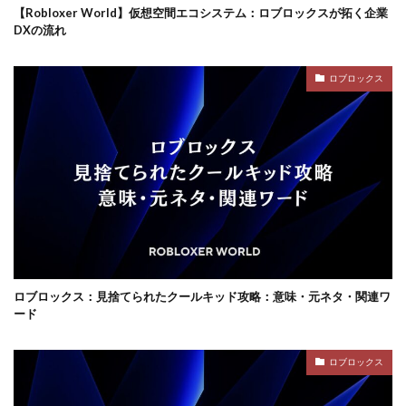
スタン活用
ステーキングプール比較
ステージ数
【Robloxer World】仮想空間エコシステム：ロブロックスが拓く企業
ステータス
スマホガイド
スマホゲームおすすめ
DXの流れ
チェックポイント
タクティカルシューター比較
ロブロックス
ダークオムライス
タイトルランキング
タイピング速度
タイミング
ダイヤ
ダウンロード手順
ダウンロード方法
タクティカルFPSコツ
タッチ決済
ゾンビトラップ
ダブル使い
タブレットマイクラ
タワーディフェンス
タンブルアタック
チーズキャラ
チート危険性
チート対策
チーム構成
チーム開発
ゾンビ対策
ソロ用
ロブロックス：見捨てられたクールキッド攻略：意味・元ネタ・関連ワ
スマホゲームダウンロード
セール
スマホマイクラ
ード
スマホ決済
スマホ決済ガイド
スマホ版設定
スマホ術
スモーク位置
スラング
セーブ方法
ロブロックス
セール情報
ソロマルチ対策
セール活用