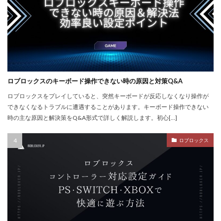
デジタル絵画NFT
テスト
デバイス比較
デメリット
ティア上げ方
デュエリストキャラ
テンプレート
ドーイ
ドーイ戦
ドーイ編
ドコモユーザー
ドッグデイ
ドラゴンフルーツ
ティア設定キャラ課金
ティアリスト
ロブロックスのキーボード操作できない時の原因と対策Q&A
トラブルシューティン
チャプター2
ロブロックスをプレイしていると、突然キーボードが反応しなくなり操作が
チャージ手数料
チャージ手順
チャージ方法
できなくなるトラブルに遭遇することがあります。キーボード操作できない
チャージ流れ
チャット使い方
チャット制限
時の主な原因と解決策をQ&A形式で詳しく解説します。初心[…]
チャプター1
チャプター1-4
チャプター2-4
ロブロックス
データ管理
チャプター3
チャプター4
チャプター5
チャプター6
チャプター一覧
チャレンジ課題
チュートリアル
データ保護
データ消去
トラップ攻略
トラブルシューティング
チャージトラブル対策
パイナップルキャラ
ノックバック
バーコード決済
バーコード決済種類