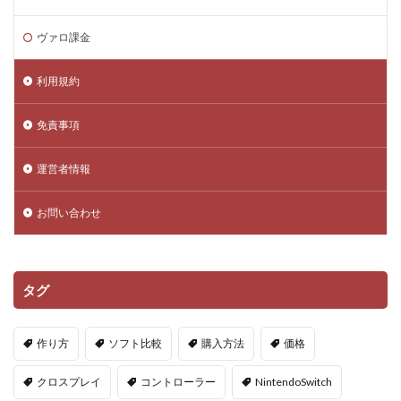
NFTゲーム2025
NFTツール
NFTゲームおすすめ
ヴァロ課金
NFTゲーム収益
NFTゲーム日本語
NFTコミュニティ
NFTコレクション
NFTスキン
利用規約
NFTスニーカー
NFTセキュリティ
NFTゼロスタート
NFT仮想通貨違い
NFT保管
免責事項
OpenSea出品
NIKELAND
NFT販売
運営者情報
NFT販売方法
NFT買い方
NFT購入ガイド
NFT購入後
NFT転売
NFT転売裏技
お問い合わせ
NFT長期投資
Nikeメタバース
NFT詐欺見分け方
Nintendo Switch
NintendoSwitch
No.1攻略
Noli
Noob
Noobキャラ特徴
Nori
タグ
Odd World
OpenSea
NFT詐欺見抜き方
NFT詐欺
NFT入札
NFT土地
NFT入門
作り方
ソフト比較
購入方法
価格
NFT出品
NFT分散投資
NFT初心者
クロスプレイ
コントローラー
NintendoSwitch
NFT初購入
NFT利回り
NFT収益モデル