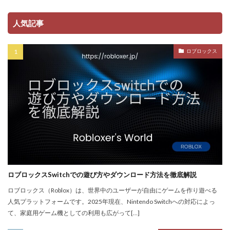
ゲーム戦略
ゲーム攻略
ゲーム文化
人気記事
ゲーム最適化
ゲーム歴史
ゲーム用語
ゲーム制作
ゲーム内通貨攻略ガイド
ゲーム紹介
ロブロックス
ゲームを作ろう
ゲームトレンド
ゲームの歴史
ゲームパス
ゲームパッド使用法
ゲームランキング
ゲームルール
ゲームレビュー
ゲームを作る方法
ゲーム一覧
ゲーム内通貨
ゲーム人気ランキング
ゲーム作り方
ゲーム作るアプリ
ゲーム公開
ゲーム内Noobとは
ゲーム内アイテム比較
ゲーム内スキン価格
ゲーム内課金
ゲーム内課金安全対策
ゲーム発見
ゲーム育成
ロブロックスSwitchでの遊び方やダウンロード方法を徹底解説
コンソール版真相
コマンド一覧
コインの買い方
ロブロックス（Roblox）は、世界中のユーザーが自由にゲームを作り遊べる
コイン価格比較
コイン消費
コイン購入手順
人気プラットフォームです。2025年現在、Nintendo Switchへの対応によっ
コスト
コスパ
コツ
コツ解説
て、家庭用ゲーム機としての利用も広がって[…]
コミュニケーション
コインチャージ手順