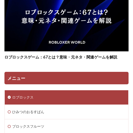
セキュリティ
セキュリティ対策
セキュリティ強化
セキュリティ設定
セブンファミマ
セルフコントロール
ソーシャルゲーム
ソフト比較
ゲームトークン
ゲームテクニック
アイテム管理
ヴァロラントモバイル
ヴァロラントmac
ヴァロラントPC構成
ヴァロラントインストール
ヴァロラントコンソール
ヴァロラントスペック
ロブロックスゲーム：67とは？意味・元ネタ・関連ゲームを解説
ヴァロラントスマホ
ヴァロラントティア
ヴァロラントまとめ
ヴァロラントラグ
メニュー
ヴァロラント インストール方法
ヴァロラントルール
ヴァロラント入れ方
ヴァロラント再インストール
ロブロックス
ヴァロラント初心者
ヴァロラント設定
ヴァロラント課金価格
ヴァロラント魅力
ひみつのおるすばん
ヴァロルール解説
ヴァロラントFPS
ヴァロラント Steam非対応
ヴァロ事前練習
ブロックスフルーツ