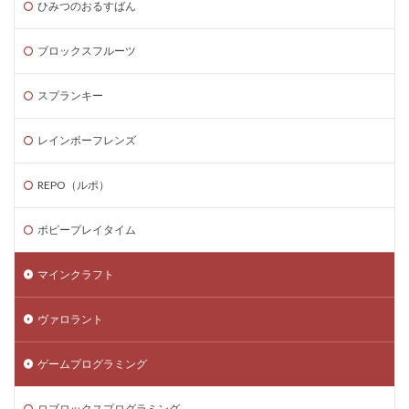
ひみつのおるすばん
PCゲーム容量管理
PCゲーム快適化
PCコンソール連携
PCスペック
PVP
QR iD
ブロックスフルーツ
PayPal
repo値段
repoコマンド
repoコントローラー
repoスマホ版
スプランキー
REPOチームプレイ
repoプレイ時間
repoベータ
レインボーフレンズ
repoホラー
repoモンスター
repo全モンスター
repoアプデ予想
REPO初心者攻略
REPO小技集
REPO（ルポ）
REPO戦略テクニック
repo操作
REPO攻略
repo敵一覧
REPO生存戦略
repo紹介
ポピープレイタイム
repoクロスプレイ
repoアップデート
マインクラフト
QRコード決済やり方
r.e.p.o日本語化
Quest3連携
QUICPay iD
R.E.P.O.
r.e.p.oアイテム
ヴァロラント
r.e.p.oセーブ
r.e.p.oロードマップ
r.e.p.o人数
r.e.p.o攻略
r.e.p.o武器
repo Switch
ゲームプログラミング
Realmsサーバー
Realmサーバー
Realm共有
ロブロックスプログラミング