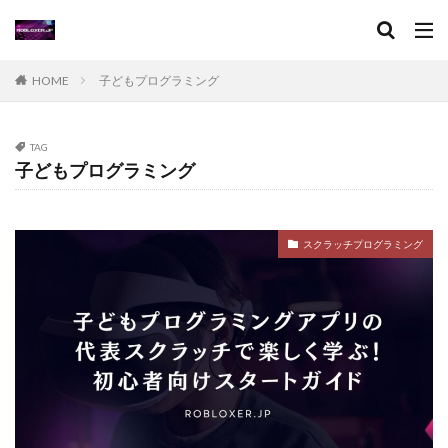
Lua言語
Mac
macbookヴァロラント
macヴァロ対応
MakeCode
Marvelコラボ
MetaMask
MetaMaskセキュリティ
Minecraft
HOME
子どもプログラミング
Luaプログラミング
minecraft噂
MITスクラッチ
MOD導入
MOD活用
MOD開発
TAG
NFCタッチ決済
NFT
NFTアートとは
Lua入門
子どもプログラミング
Lua
iPad
JCB楽天カード
iPad最適化
iPhone
iPhone Android
IT環境
IT用語
Java Bedrock
Java変換
Java版
John Doe
スクラッチプログラミング
LethalCompany
JRPGSteam
JRPGおすすめ
Jujutsu Shenanigans
K/D改善
LAND価格分析
LAND物件選定
LAND賃貸収入
LAND賃貸運用
LAND購入方法
CryptoPunks
Bキー
NFTアート作り方
Amazon d払い
7選
8大サービス
99 Nights in the Forest
99日生き残る