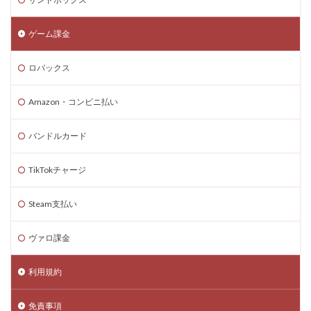
コード入力
コード入門
コード支払いとは
コード最新
スキン設定
スクラッチ
ゲーム課金
ゲームで学ぶ
デビット
できるか
ロバックス
テクスチャパック
テクニカルキャラ
デザインガイド
デジタル&物理カード比較
Amazon・コンビニ払い
デジタル絵画NFT
テスト
デバイス比較
デメリット
ティア上げ方
デュエリストキャラ
バンドルカード
テンプレート
ドーイ
ドーイ戦
ドーイ編
TikTokチャージ
ドコモユーザー
ドッグデイ
ドラゴンフルーツ
ティア設定キャラ課金
ティアリスト
Steam支払い
トラブルシューティン
チャプター2
ヴァロ課金
チャージ手数料
チャージ手順
チャージ方法
チャージ流れ
チャット使い方
チャット制限
利用規約
チャプター1
チャプター1-4
チャプター2-4
データ管理
チャプター3
チャプター4
免責事項