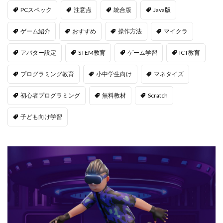
PCスペック
注意点
統合版
Java版
LAND物件選定
LAND賃貸収入
LAND賃貸運用
LAND購入方法
CryptoPunks
Bキー
ゲーム紹介
おすすめ
操作方法
マイクラ
NFTアート作り方
Amazon d払い
7選
アバター設定
STEM教育
ゲーム学習
ICT教育
8大サービス
99 Nights in the Forest
99日生き残る
Admin Abuse
Aim Labヴァロ
AlphaSeason4
プログラミング教育
小中学生向け
マネタイズ
Amazon auかんたん決済
Amazon d払いできない
初心者プログラミング
無料教材
Scratch
5000
Amazon d払い登録
Amazon PayPay
Amazon PayPay使えない
Amazonお得な課金術
子ども向け学習
Amazonカスタマーサポート
Amazonギフト券
Amazonクレカ削除
AmazonコンビニRoblox
67
50%オフ
Amazonコンビニ払いトラブル
2025アップデート
1.21アップデート
1000
10選
12回払い
1x1x1x1
1つで
1日中プレイ
2025
2025年
3回払い
2025年ゲーム課金
2025年情報
2025年最新