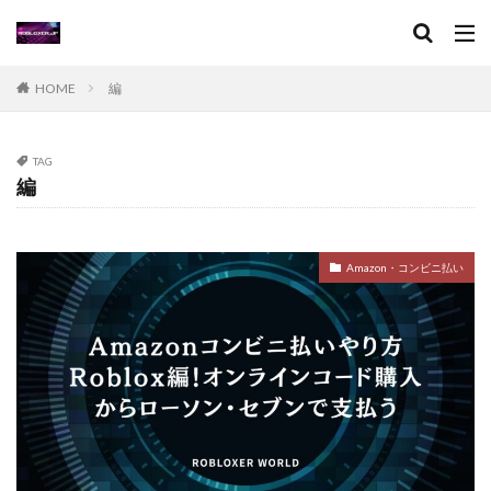
アイコン作成
VPチャージ
VoxEditPro
VALORANT トラッカー
VALORANT 初プレイ
VALORANT トラブル対処
VALORANT バトルパス価値
HOME
編
VALORANT プレイ環境
VALORANT プロデバイス
VALORANT マウスパッド
VALORANT モバイル版
TAG
VALORANT ラーク解説
VALORANT レイナ攻略
編
VALORANT 役割別攻略
Visaプリペイド
VALORANT 推奨PC
VALORANT 推奨スペック
Amazon・コンビニ払い
VALORANT 最適設定
VALORANT 課金攻略
VALORANT 起動手順
VALORANT 魅力解説
Valorantキャンペーン
Valorant課金
Valorant課金と決済アプリの関係
TikTok LIVEギフト
TikTok Liteキャンペーン
SteamWorkshop
Steamポイント比較
Steamコスパランキング
Steamサマーセール
SteamセールJRPG