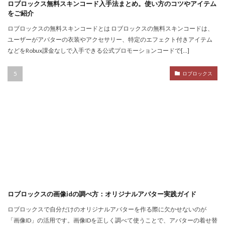
Noli
Noob
Noobキャラ特徴
Nori
ロブロックス無料スキンコード入手法まとめ。使い方のコツやアイテム
をご紹介
Odd World
OpenSea
NFT詐欺見抜き方
ロブロックスの無料スキンコードとは ロブロックスの無料スキンコードは、
NFT詐欺
NFT入札
NFT土地
NFT入門
ユーザーがアバターの衣装やアクセサリー、特定のエフェクト付きアイテム
NFT出品
NFT分散投資
NFT初心者
などをRobux課金なしで入手できる公式プロモーションコードで[…]
NFT初購入
NFT利回り
NFT収益モデル
ロブロックス
NFT口座開設
NFT始め方
NFT被害
NFT安全対策
NFT将来性
NFT所有権
NFT投資
NFT投資戦略
NFT相場
NFT確定申告
NFT稼ぎ方
NFT著作権
アイデア集
アイテム入手
ハッカー伝説
サードパーティ
コンビニ課金
コンビニ課金マニュアル
コンビニ課金やり方ガイド
コンビニ課金方法
コンビニ購入
コンビニ銀行
ロブロックスの画像idの調べ方：オリジナルアバター実践ガイド
コンプリート
コンボ
サーバー作成
ロブロックスで自分だけのオリジナルアバターを作る際に欠かせないのが
コンビニ決済注意点
サーバー接続
サーバー構築
「画像ID」の活用です。画像IDを正しく調べて使うことで、アバターの着せ替