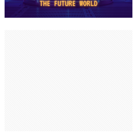
ヌーブ
ヌーブデザイン
ぬいぐるみ
ぬいぐるみコレクション
ネオンフューチャー
ネットスラング
ネットワーク
ネットワーク問題
ネット回線
チャージ制限
チェックリスト
スクラッチアプリ
スマイリングクリッターズ
ストーリー予想
ストレージ整理術
スパイク設置
スプランキー
スプランキー12
スプランキーゲーム
スポット課金
スマートペイRoblox
スマホ
ステップガイド
スマホ・PC課金方法
スマホ＆PC課金解説
スマホNFTゲーム
スマホPC
スマホRPGおすすめ
スマホRPG買い切り
スマホアプリ決済
スマホヴァロ
ストーリー
ステップ
スマホゲーム
スクラッチ実践
スクラッチゲーム
スクラッチゲーム作成
スクラッチゲーム自作
スクラッチダウンロード