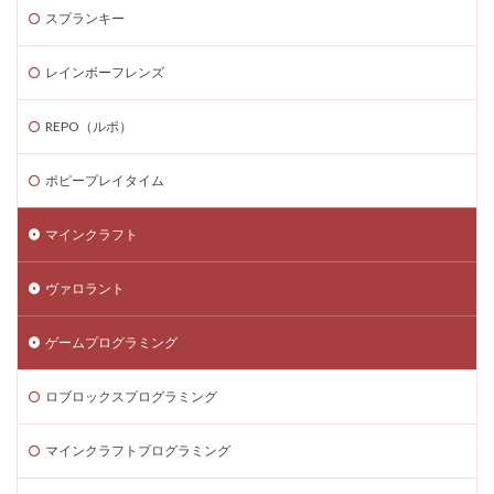
Steamゲーム発掘
Steamゲーム節約
スプランキー
Steamゲーム販売
Steamコード仕入れ
レインボーフレンズ
Steamコード卸値
Steam収益化
Steam実績ハンター
TikTok Lite PayPay
Switch
REPO（ルポ）
Steam還元率
STEM教育
STEPN
STEPN GO
ポピープレイタイム
stock
Strength
Studio解説
Suica nanaco
Switchマイクラ
Steam購入タイミング
マインクラフト
Switchレビュー
Switch対応
Switch版
Switch版評判
Switch視点
The Forge
ヴァロラント
The Sandbox
Thunderstore
TikTok Lite
ゲームプログラミング
Steam通貨
Steam購入ガイド
Steam実績攻略
Steam海外版
Steam家族共有
Steam攻略
ロブロックスプログラミング
STEAM教育
Steam未発売ゲーム
Steam格安RPG
Steam格安ゲーム
Steam法人購入
マインクラフトプログラミング
Steam海外ストア
Steam為替ヘッジ
Steam購入