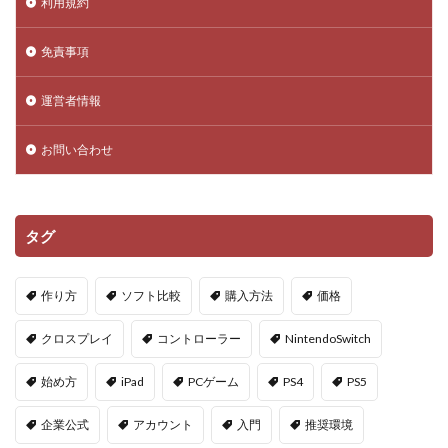
利用規約
Donate Please
Driving Experience Japan
d払い
d払いポイント
d払い使い方
d払い選び方
免責事項
EA Play
Echoレジェンド
ECネットショッピング
運営者情報
ICチップ
ID確認方法
codes
Minecoins
Lua言語
Mac
macbookヴァロラント
お問い合わせ
macヴァロ対応
MakeCode
Marvelコラボ
MetaMask
MetaMaskセキュリティ
Minecraft
Luaプログラミング
minecraft噂
MITスクラッチ
タグ
MOD導入
MOD活用
MOD開発
NFCタッチ決済
NFT
NFTアートとは
Lua入門
作り方
ソフト比較
購入方法
価格
Lua
iPad
JCB楽天カード
iPad最適化
クロスプレイ
コントローラー
NintendoSwitch
iPhone
iPhone Android
IT環境
IT用語
Java Bedrock
Java変換
Java版
John Doe
始め方
iPad
PCゲーム
PS4
PS5
LethalCompany
JRPGSteam
JRPGおすすめ
企業公式
アカウント
入門
推奨環境
Jujutsu Shenanigans
K/D改善
LAND価格分析