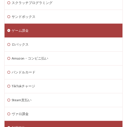
スクラッチプログラミング
Steam為替予測
Steam無料ゲーム
Steam無料チャージ
Steam無料配布
Steam神ゲー
サンドボックス
Steam自作ゲーム
Steam課金
Steam課金トラブル
Steam資産管理
Riot Gamesランチャー
REPO類似
ゲーム課金
アイディア
FPS設定
Ethereum
ロバックス
Ethereum比較
ETH買い方
eスポーツ
eスポーツ展開
eスポーツ機材
Forsaken
Amazon・コンビニ払い
Fortnite
Fungible Token
ERC-721
バンドルカード
GameMakerテンプレート
GameMaker使い方
GETテクニック
Gods Unchained
Google Play
TikTokチャージ
Grow a Garden
Hyper Shot
ICT教育
ETH MATIC
Epicアカウント
IDとの違い
Delta
Steam支払い
CryptoSpells
CS版最新情報
CS版違い
ヴァロ課金
Decentraland
DeFiステーキング
DeFi運用
DeFi運用リスク
DEJP
Delta Executor
Elliot