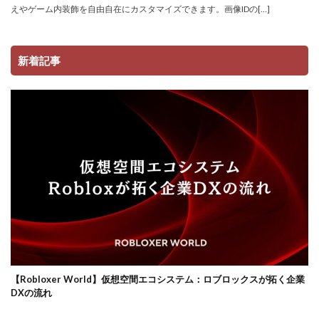
サーバー管理
サーバー設定
サーバー障害
えやゲーム内装飾を自由自在にカスタマイズできます。画像IDの[…]
サイファーカメラ
サイファー初心者
サイファー立ち回り
コンビニ端末エラー
新着記事
コンビニ決済トラブル対応
サッカーゲーム
コンビニやり方
コントローラーゲーム一覧
コントローラー役
コントローラー接続
コントローラー設定
コンビニ＆Amazon購入方法
コンビニATM
コンビニATM払い
コンビニQRコード
コンビニ受取
コンビニ決済アプリ
コンビニ対応
コンビニ店舗
コンビニ店舗情報
コンビニ払い
コンビニ払い反映遅延
コンビニ払い準備
コンビニ支払い
コンビニ支払いポイント
ロブロックスビジネス
【Robloxer World】仮想空間エコシステム：ロブロックスが拓く企業
コンビニ決済
サクッと
サバイバー
DXの流れ
コンテンツ設計
スイッチ版
じゃがりこ