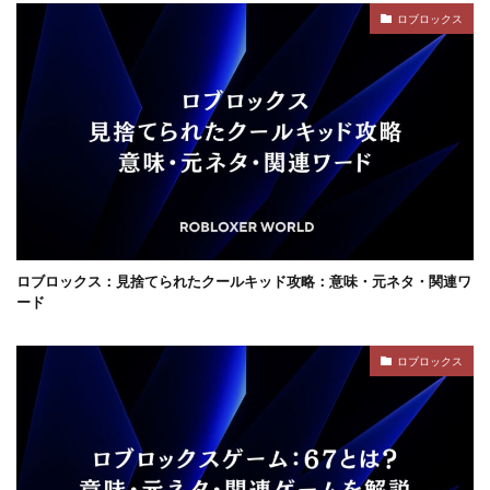
ジャンル分類
ジュースパーティ
ショップセーブ
ロブロックス
シリアルコード
スーパー
スイカキャラ
スイッチゲーム
スキル
シアン
スキル使い方
スキル習得
スキン
スキンおすすめ
スキンパック
スキン作成
スキン入手方法
スキン比較
シミュレーション
シーズン22
サバイバル
サンドボックスPS4
サバイバルゲーム
サバイバルホラー
サブスク比較・評判
サポート
サポート連絡
サマーセール
サンドボックス
ロブロックス：見捨てられたクールキッド攻略：意味・元ネタ・関連ワ
ード
サンドボックス2026
サンドボックスSwitch
シークレットコード
サンドボックスゲーム
ロブロックス
サンドボックスとは
サンドボックス使い方
サンドボックス初心者
サンドボックス定義
サンドボックス無料
サンドボックス環境
サンドボックス魅力
サンプル
コントローラー