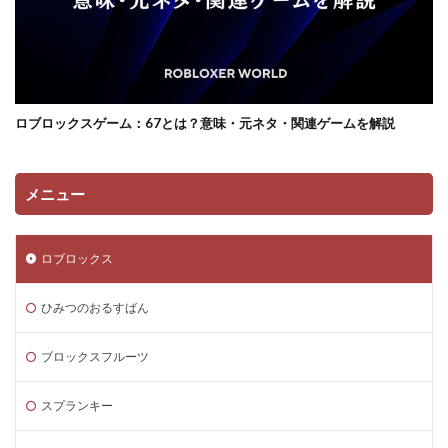
コンソール類似ゲーム
スキン選び方
ゲーム快適化
ゲーム制作初心者
ゲーム制作効率化
ゲーム制作手順
ゲーム制作簡単
ゲーム収益化
ゲーム変化
ゲーム学習
ゲーム対策
ゲーム性
ロブロックスゲーム：67とは？意味・元ネタ・関連ゲームを解説
ゲーム初心者
ゲーム情報
ゲーム成績可視化
ゲーム戦略
ゲーム攻略
ゲーム文化
ゲーム最適化
ゲーム歴史
ゲーム用語
メニュー
ゲーム制作
ゲーム内通貨攻略ガイド
ゲーム紹介
ゲームを作ろう
ゲームトレンド
ゲームの歴史
ロブロックス
ゲームパス
ゲームパッド使用法
ゲームランキング
ひみつのおるすばん
ゲームルール
ゲームレビュー
ゲームを作る方法
ゲーム一覧
ゲーム内通貨
ゲーム人気ランキング
ブロックスフルーツ
ゲーム作り方
ゲーム作るアプリ
ゲーム公開
ゲーム内Noobとは
ゲーム内アイテム比較
スプランキー
ゲーム内スキン価格
ゲーム内課金