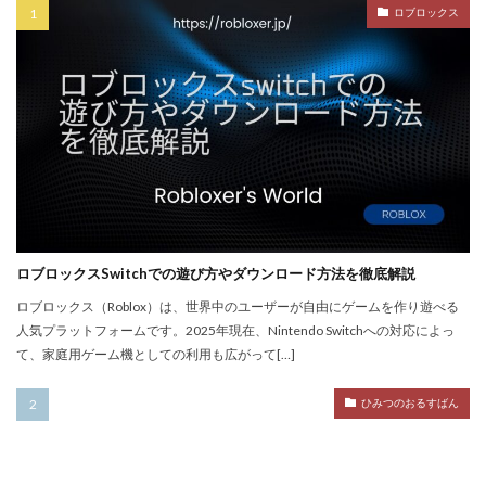
ロブロックス
PayPay使えない
PayPay手順
PayPay払い
PayPay連携
PCチューニング
PCインストール画像
PCゲーム
PCゲーム インストール
PCゲーム トラブル対応
PCゲームパフォーマンス
PCゲーム容量管理
PCゲーム快適化
PCコンソール連携
PCスペック
PVP
QR iD
PayPal
repo値段
repoコマンド
repoコントローラー
repoスマホ版
ロブロックスSwitchでの遊び方やダウンロード方法を徹底解説
REPOチームプレイ
repoプレイ時間
repoベータ
ロブロックス（Roblox）は、世界中のユーザーが自由にゲームを作り遊べる
repoホラー
repoモンスター
repo全モンスター
人気プラットフォームです。2025年現在、Nintendo Switchへの対応によっ
て、家庭用ゲーム機としての利用も広がって[…]
repoアプデ予想
REPO初心者攻略
REPO小技集
REPO戦略テクニック
repo操作
REPO攻略
ひみつのおるすばん
repo敵一覧
REPO生存戦略
repo紹介
repoクロスプレイ
repoアップデート
QRコード決済やり方
r.e.p.o日本語化
Quest3連携