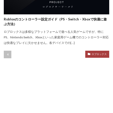
NFTトークン化
NFTデジタルアート
NFT作り方
NFTゲーム
NFTウォレット
NFTウォレット連携
NFTウォレット選び方
NFTオワコン
Robloxのコントローラー設定ガイド（PS・Switch・Xboxで快適に遊
NFTカードゲーム
NFTカード稼ぎ方
ぶ方法）
NFTクリエイター
NFTクリエイター稼ぎ方
ロブロックスは多様なプラットフォームで遊べる人気ゲームですが、特に
PS、Nintendo Switch、Xboxといった家庭用ゲーム機でのコントローラー対応
NFTゲーム2025
NFTツール
NFTゲームおすすめ
は快適なプレイに欠かせません。各デバイスでの[…]
NFTゲーム収益
NFTゲーム日本語
NFTコミュニティ
NFTコレクション
NFTスキン
ロブロックス
NFTスニーカー
NFTセキュリティ
NFTゼロスタート
NFT仮想通貨違い
NFT保管
OpenSea出品
NIKELAND
NFT販売
NFT販売方法
NFT買い方
NFT購入ガイド
NFT購入後
NFT転売
NFT転売裏技
NFT長期投資
Nikeメタバース
NFT詐欺見分け方
Nintendo Switch
NintendoSwitch
No.1攻略