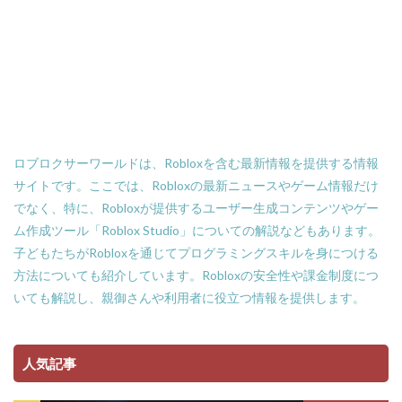
Amazon支払い方法
ASSET価格調査
Amazon残高
Amazon決済エラー
Amazon請求書払い
Amazon返金サポート
Android
Android設定
Apex Coins
Apex Legends
ASSET仕入れ戦略
NFTアート仕組み
NFTアイテム
repo設定
PS3版マインクラフト
PlayStationマイクラ
ロブロクサーワールドは、Robloxを含む最新情報を提供する情報
PlayToEarn
PLS DONATE
Polygon
サイトです。ここでは、Robloxの最新ニュースやゲーム情報だけ
でなく、特に、Robloxが提供するユーザー生成コンテンツやゲー
Polygon比較
Premium定期購入お得度
ム作成ツール「Roblox Studio」についての解説などもあります。
Procreate NFT
PS3とPCの違い
PS4
子どもたちがRobloxを通じてプログラミングスキルを身につける
PINコードチャージ方法
PS4タクティカルFPS
方法についても紹介しています。Robloxの安全性や課金制度につ
PS4マイクラ値段
PS4対応
PS5
PS5ヴァロ
いても解説し、親御さんや利用者に役立つ情報を提供します。
PS5ゲーム一覧
PS5マイクラ
PS5級性能
Play to Earn
PC版 VALORANT
PVPマップ
人気記事
PayPay楽天ペイ
PayPay auPAY
PayPay d払い
PayPay QUICPay
PayPay Suica
PayPayポイント