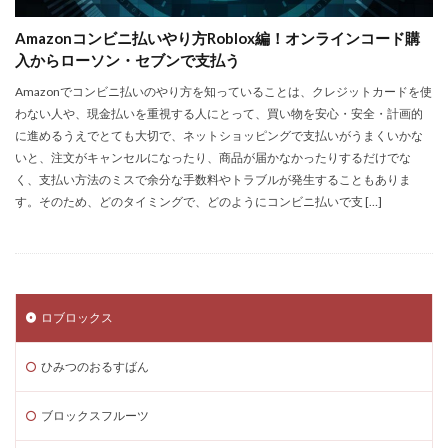
Steamセール予想
Steamチャージ戦略
Amazonコンビニ払いやり方Roblox編！オンラインコード購
Steamファミリー共有
Steamファミリー機能
入からローソン・セブンで支払う
Steamポイント
Steamポイント運用
Amazonでコンビニ払いのやり方を知っていることは、クレジットカードを使
Steamコード裏技
Steamライブラリ共有
わない人や、現金払いを重視する人にとって、買い物を安心・安全・計画的
Steamリファビッシュ
Steam価格変動
に進めるうえでとても大切で、ネットショッピングで支払いがうまくいかな
いと、注文がキャンセルになったり、商品が届かなかったりするだけでな
Steam価格変動対策
Steam円安
Steam円安対策
く、支払い方法のミスで余分な手数料やトラブルが発生することもありま
Steam副業
Steam効率運用
Steamコスト削減
す。そのため、どのタイミングで、どのようにコンビニ払いで支 […]
Steamコード無料
Steam安全設定
Steamギフト大量購入
Steamウォレット
Steamウォレット送金
Steamおすすめゲーム
Steamお得
Steamお得情報
Steamお得購入
ロブロックス
Steamギフト
Steamギフトカード
ひみつのおるすばん
Steamクリエイター
Steamコード最安値
Steamゲーム入手
Steamゲーム制作
ブロックスフルーツ
Steamゲーム攻略
Steamゲーム機