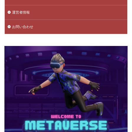
チャプター5
チャプター6
チャプター一覧
運営者情報
チャレンジ課題
チュートリアル
データ保護
データ消去
トラップ攻略
トラブルシューティング
お問い合わせ
チャージトラブル対策
パイナップルキャラ
ノックバック
バーコード決済
バーコード決済種類
ハーバースモーク
ハーバー使い方
ハーバー初心者ガイド
パープル
ハーレー博士
ハギーワギー
ノーコードゲーム
パキパキのたね
パズル
パズル解き方
パスワードリセット
パスワード忘れた
パスワード管理
ハッカー
ハッカー一覧
ノーコード実装
ネット用語
トラブル回避
ナイトモード
トラブル対策
トラブル解決
トラブル防止
トランザクション
トリプルパック
トレード講座
トレンドゲーム
ナイトメアクリッターズ
ニュース
ネット決済