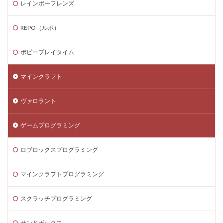
レインボーフレンズ
ゲーム内課金安全対策
ゲーム発見
ゲーム育成
コンソール版真相
コマンド一覧
コインの買い方
REPO（ルポ）
コイン価格比較
コイン消費
コイン購入手順
コスト
コスパ
コツ
コツ解説
ポピープレイタイム
コミュニケーション
コインチャージ手順
マインクラフト
コミュニティ
コミュニティ活用
コラボゲーム
コレクション
コレクションイベント
ヴァロラント
コレクショングッズ
コンソールFPS
コンソール版
コンソール版対応
コインチャージ方法
コイン
ゲームプログラミング
ゲーム自由度
ゲーム音楽
ゲーム設定
ロブロックスプログラミング
ゲーム設定ガイド
ゲーム課金
ゲーム課金決済アプリ
ゲーム課金注意点
マインクラフトプログラミング
ゲーム購入
ゲーム開発
ゲーム音声
スクラッチプログラミング
ゲーム魅力
コード活用
ゲット
コードまとめ
コードリセット
コード一覧
コード付きグッズ
サンドボックス