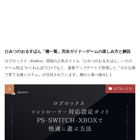
QUICPay iD
R.E.P.O.
r.e.p.oアイテム
r.e.p.oセーブ
r.e.p.oロードマップ
r.e.p.o人数
r.e.p.o攻略
r.e.p.o武器
repo Switch
Realmsサーバー
Realmサーバー
Realm共有
Rebirth
Reborn
REPO
repo MOD
ひみつのおるすばん「種一覧」完全ガイド―ゲームの楽しみ方と解説
repo PS5
repo Steam
PayPay
Pay-easy
ロブロックス（Roblox）屈指の人気タイトル「ひみつのおるすばん」―その
NFTイラスト
NFTミント
NFTバブル
ゲーム性は“かくれんぼ”だけでなく、最新アップデートで登場した『小さな畑
で育てる種システム』が注目されています。種から食べ物キ[…]
NFTビットコイン違い
NFTファン作り
NFTプロジェクト
NFTブロックチェーン
ロブロックス
NFTプロモーション
NFTマーケットプレイス
NFTマーケット比較
NFTやり方
NFTトークン
NFTユーティリティ
NFTリスク
NFTリターン
NFTロードマップ
NFTロイヤリティ
NFT不動産投資
NFT二次流通
NFT仮想通貨