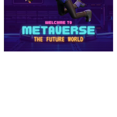
2025年最新版
2026ゲームPC
2026年
30倍
3DSマイクラ
3DS版攻略
Amazonコンビニ払い
Amazonコンビニ支払い
Brilliantcrypto
Bedrockアドオン
Axie Infinity
AXS SLP
Aランク武器
BANリスク
BAN事例
BAN回避
ban復旧方法
Battle Bricks
Bedrock移行
auかんたん決済
BELLA
BESTランキング
BGM
BGMランキング
BinanceBybitOKX
Blitz.gg使い方
bootcampヴァロラント
Bored Ape
Brainrot
auユーザー
auPAY還元率
Amazonコンビニ支払いトラブル
Amazon支払いエラー
Amazonサポート連絡
Amazonデビットカード
Amazonペイチャージ
Amazonポイント使い道
Amazonローソン
Amazon分割払い
Amazon分割払い手順
Amazon携帯決済