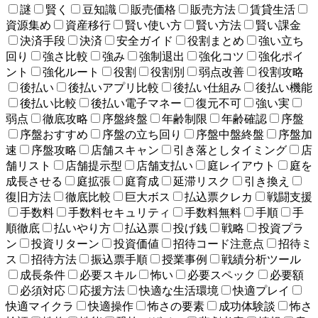
謎
賢く
豆知識
販売価格
販売方法
賃貸生活
資源集め
資産移行
賢い使い方
賢い方法
賢い課金
決済手段
決済
安全ガイド
役割まとめ
強い立ち
回り
強さ比較
強み
強制退出
強化コツ
強化ポイ
ント
強化ルート
役割
役割別
弱点改善
役割攻略
後払い
後払いアプリ比較
後払い仕組み
後払い機能
後払い比較
後払い電子マネー
復元不可
強い実
弱点
徹底攻略
序盤終盤
年齢制限
年齢確認
序盤
序盤おすすめ
序盤の立ち回り
序盤中盤終盤
序盤加
速
序盤攻略
店舗スキャン
引き落としタイミング
店
舗リスト
店舗提示型
店舗支払い
庭レイアウト
庭を
成長させる
庭拡張
庭育成
延滞リスク
引き換え
復旧方法
徹底比較
巨大ボス
払込票クレカ
戦闘支援
手数料
手数料セキュリティ
手数料無料
手順
手
順徹底
払いやり方
払込票
投げ銭
戦略
投資プラ
ン
投資リターン
投資価値
招待コード注意点
招待ミ
ス
招待方法
振込票手順
授業事例
戦績分析ツール
成長条件
必要スキル
怖い
必要スペック
必要額
必須対応
応援方法
快適な生活環境
快適プレイ
快適マイクラ
快適操作
怖さの要素
成功体験談
怖さ