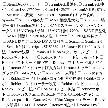
SteamDeckバッテリー
SteamDeck最適化
SteamDeck神
ゲ
SteamDeck神ゲー
SteamDLC配布
SteamMOD収益化
SteamMOD販売
SteamROI
Sprunki緑キャラ攻略
Sprunki
Sandbox始め方
SAND報酬最大化
Sandbox市場
データ
Sandbox無料DL
SANDステーキング
SANDト
ークン
SAND価格予測
SAND利回り20%
SAND収益化
SAND報酬
SAND将来性
Sorare
SAND無料稼ぎ方
SAND稼ぎ方
SAND購入取引所
Scratch
Scratch 2.0
Scratchとは
script
SNS話題
Solana比較
roblox活用
法
Roblox決済
SteamVR
Robloxクレカコンビニ
Robloxギフトカード
Robloxギフトカード初心者ガイド
Robloxギフトカード買い方
Robloxギフトカード購入ガイ
ド
Robloxギフトカード購入方法
Robloxキャラ
Roblox
グッズ
Robloxクリア
Robloxゲーム開発
robloxおもち
ゃ
Robloxコード
Robloxコイン貯蓄必勝法
Robloxコラ
ボ
Robloxコントローラー設定
Robloxコンビニクレカ
Robloxコンビニ払い
Robloxコンビニ振込
Robloxサポー
ト
robloxカスタム
Robloxおすすめ
Robloxスキン
Roblox repo
Riot Games公式
Riot Vanguardエラー
Riotゲ
ーム環境
RMT
Roblox
Roblox d払い
Roblox FPS