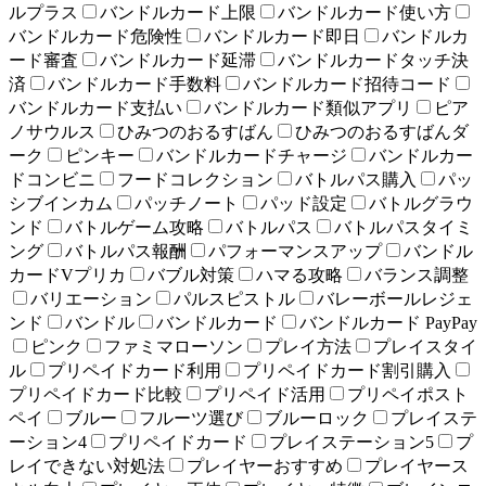
ルプラス
バンドルカード上限
バンドルカード使い方
バンドルカード危険性
バンドルカード即日
バンドルカ
ード審査
バンドルカード延滞
バンドルカードタッチ決
済
バンドルカード手数料
バンドルカード招待コード
バンドルカード支払い
バンドルカード類似アプリ
ピア
ノサウルス
ひみつのおるすばん
ひみつのおるすばんダ
ーク
ピンキー
バンドルカードチャージ
バンドルカー
ドコンビニ
フードコレクション
バトルパス購入
パッ
シブインカム
パッチノート
パッド設定
バトルグラウ
ンド
バトルゲーム攻略
バトルパス
バトルパスタイミ
ング
バトルパス報酬
パフォーマンスアップ
バンドル
カードVプリカ
バブル対策
ハマる攻略
バランス調整
バリエーション
パルスピストル
バレーボールレジェ
ンド
バンドル
バンドルカード
バンドルカード PayPay
ピンク
ファミマローソン
プレイ方法
プレイスタイ
ル
プリペイドカード利用
プリペイドカード割引購入
プリペイドカード比較
プリペイド活用
プリペイポスト
ペイ
ブルー
フルーツ選び
ブルーロック
プレイステ
ーション4
プリペイドカード
プレイステーション5
プ
レイできない対処法
プレイヤーおすすめ
プレイヤース