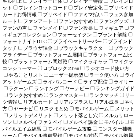
キル向上
プレイヤー正体
プレイヤー特徴
ブレインロ
ット
ブレインロットコード
プレイ安定化
プリペイド
カードお得情報
プリペイド
ファミマ払い
フェス参加
ルート
ファンアート
ファンおすすめ
ファングッズ
ファンの声
ファンメイド
ファン投票
フィギュア
フ
ィギュアコレクション
フォーセイクン
プラント解除
フォートナイトDLC
プライベートサーバー
ブラインド
タッチ
ブラウザ課金
ブラックキャラクター
ブラック
フライデー
プラットフォーム展開
プラットフォーム比
較
プラットフォーム間対戦
マイクラキャラ
マイクラ
コンシューマー
ロブロックスban
ラジオコード使い方
やることリスト
ユーザー提示型
ラーク使い方
ライ
アットゲームズ
ライバルコード
ライブ配信
ライリー
ラクーン
ランキング
ヤーナビー
ランキングガイド
ランクおすすめ
ランクマスター
ランクマッチ
リー
ク情報
リアルカード
リアルプラス
リアル成長
やり
方
ヤーナビ
リスクまとめ
モバイルゲーム
メリット
メリットデメリット
メリット落とし穴
メルカリロー
ソン
メルペイファミペイ
メルペイ課金
モバイル
モ
バイルエイム練習
モバイルゲーム攻略
モンスター捕獲
ゲーム
モバイル事前登録
モバイル対応
モバイル復帰