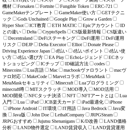
機材
Forsaken
Fortnite
Fungible Token
ERC-721
GameMakerテンプレート
GameMaker使い方
GETテクニ
ック
Gods Unchained
Google Play
Grow a Garden
Hyper Shot
ICT教育
ETH MATIC
Epicアカウント
ID
との違い
Delta
CryptoSpells
CS版最新情報
CS版違い
Decentraland
DeFiステーキング
DeFi運用
DeFi運用
リスク
DEJP
Delta Executor
Elliot
Donate Please
Driving Experience Japan
d払い
d払いポイント
d払い使
い方
d払い選び方
EA Play
Echoレジェンド
ECネッ
トショッピング
ICチップ
ID確認方法
codes
Minecoins
Lua言語
Mac
macbookヴァロラント
macヴ
ァロ対応
MakeCode
Marvelコラボ
MetaMask
MetaMaskセキュリティ
Minecraft
Luaプログラミング
minecraft噂
MITスクラッチ
MOD導入
MOD活用
MOD開発
NFCタッチ決済
NFT
NFTアートとは
Lua
入門
Lua
iPad
JCB楽天カード
iPad最適化
iPhone
iPhone Android
IT環境
IT用語
Java Bedrock
Java変
換
Java版
John Doe
LethalCompany
JRPGSteam
JRPGおすすめ
Jujutsu Shenanigans
K/D改善
LAND価格
分析
LAND物件選定
LAND賃貸収入
LAND賃貸運用