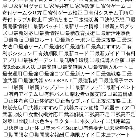
境
家庭用ヴァロ
家族共有
家族設定
寄付ゲーム
寄付ゲームやり方
寄付ゲーム検証
寄付システム手順
寄付トラブル防止
探偵たまご
接続切断
決戦予想
最
新開催情報
最新パッチ
最新リーク情報
最新人気グッ
ズ
最新対応
最新情報
最新教育技術
最新活用事例
最新版
最短ルート
最新クーポン
最速攻略
最速
方法
最適ゲーム
最適化
最適術
最高おすすめ
有
利ポジション
有効期限
最新コード
最新ガイド
有料
アプリ
最強ガーデン
最低動作環境
最低購入金額
最
安Robux購入法
最安値
最安値購入
最安購入ルート
最安運用
最強
最強コツ
最新カード
最強戦略
最
強武器
最強武器 VALORANT
最強装備
最強電子マネ
ー
最新
最新アップデート
最新アプデ
最新イベント
有料アイテム
有料パス
暗殺者vs保安官2
武器構成
正体考察
正体解説
正当なプレイ
正攻法攻略
正
規販売店
武器おすすめ
武器スキン価格
武器ティア
武器比較
次世代機対応
武器解説
残高不足
残高不足
対策
比較
水色キャラクター
永久プレイ
汎用武器
決定版
正体
楽天ペイSteam
有料要素
未成年学生
期間限定
期間限定報酬
期限ガイド
木造アパート