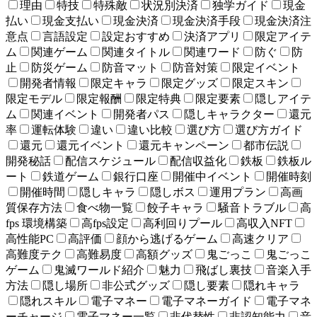
理由
特技
特殊敵
状況別決済
独学ガイド
現金
払い
現金支払い
現金決済
現金決済手段
現金決済注
意点
言語設定
設定おすすめ
決済アプリ
限定アイテ
ム
関連ゲーム
関連タイトル
関連ワード
防ぐ
防
止
防災ゲーム
防音マット
防音対策
限定イベント
開発者情報
限定キャラ
限定グッズ
限定スキン
限定モデル
限定報酬
限定特典
限定要素
隠しアイテ
ム
関連イベント
開発者パス
隠しキャラクター
還元
率
運転体験
違い
違い比較
選び方
選び方ガイド
還元
還元イベント
還元キャンペーン
都市伝説
開発秘話
配信スケジュール
配信収益化
鉄板
鉄板ル
ート
鉄道ゲーム
銀行口座
開催中イベント
開催時刻
開催時間
隠しキャラ
隠しボス
運用プラン
高画
質保存方法
食べ物一覧
餃子キャラ
騒音トラブル
高
fps 環境構築
高fps設定
高利回りプール
高収入NFT
高性能PC
高評価
顔から逃げるゲーム
高速クリア
高難度テク
高難易度
高額グッズ
鬼ごっこ
鬼ごっこ
ゲーム
鬼滅ワールド紹介
魅力
飛ばし裏技
音楽入手
方法
隠し場所
非公式グッズ
隠し要素
隠れキャラ
隠れスキル
電子マネー
電子マネーガイド
電子マネ
ーチャージ
電子マネー一覧
非代替性
非認知能力
音