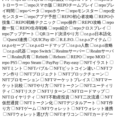
トローラー
repoスマホ版
REPOチームプレイ
repoプレ
イ時間
repoベータ
repoホラー
repoモンスター
repo全
モンスター
repoアプデ予想
REPO初心者攻略
REPO小
技集
REPO戦略テクニック
repo操作
REPO攻略
repo
敵一覧
REPO生存戦略
repo紹介
repoクロスプレイ
repoアップデート
QRコード決済やり方
r.e.p.o日本語化
Quest3連携
QUICPay iD
R.E.P.O.
r.e.p.oアイテム
r.e.p.oセーブ
r.e.p.oロードマップ
r.e.p.o人数
r.e.p.o攻略
r.e.p.o武器
repo Switch
Realmsサーバー
Realmサーバ
ー
Realm共有
Rebirth
Reborn
REPO
repo MOD
repo PS5
repo Steam
PayPay
Pay-easy
NFTイラスト
NFTミント
NFTバブル
NFTビットコイン違い
NFTフ
ァン作り
NFTプロジェクト
NFTブロックチェーン
NFTプロモーション
NFTマーケットプレイス
NFTマー
ケット比較
NFTやり方
NFTトークン
NFTユーティリ
ティ
NFTリスク
NFTリターン
NFTロードマップ
NFTロイヤリティ
NFT不動産投資
NFT二次流通
NFT
仮想通貨
NFTトークン化
NFTデジタルアート
NFT作
り方
NFTゲーム
NFTウォレット
NFTウォレット連携
NFTウォレット選び方
NFTオワコン
NFTカードゲー