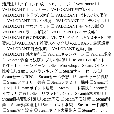
活用法
アイコン作成
VPチャージ
VoxEditPro
VALORANT トラッカー
VALORANT 初プレイ
VALORANT トラブル対処
VALORANT バトルパス価値
VALORANT プレイ環境
VALORANT プロデバイス
VALORANT マウスパッド
VALORANT モバイル版
VALORANT ラーク解説
VALORANT レイナ攻略
VALORANT 役割別攻略
Visaプリペイド
VALORANT 推
奨PC
VALORANT 推奨スペック
VALORANT 最適設定
VALORANT 課金攻略
VALORANT 起動手順
VALORANT 魅力解説
Valorantキャンペーン
Valorant課金
Valorant課金と決済アプリの関係
TikTok LIVEギフト
TikTok Liteキャンペーン
SteamWorkshop
Steamポイント
比較
Steamコスパランキング
Steamサマーセール
SteamセールJRPG
Steamセール予想
Steamチャージ戦略
Steamファミリー共有
Steamファミリー機能
Steamポ
イント
Steamポイント運用
Steamコード裏技
Steamラ
イブラリ共有
Steamリファビッシュ
Steam価格変動
Steam価格変動対策
Steam円安
Steam円安対策
Steam副
業
Steam効率運用
Steamコスト削減
Steamコード無料
Steam安全設定
Steamギフト大量購入
Steamウォレッ