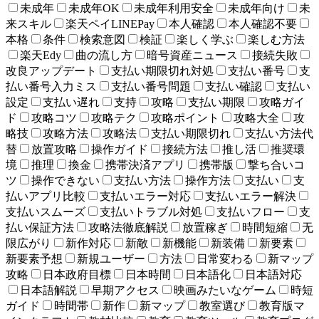
未成年
未成年OK
未成年利用安全
未成年向け
未
来スキル
楽天ペイLINEPay
本人確認
本人確認不要
本格
条件
検索意図
検証
楽しく学ぶ
楽しむ方法
楽天Edy
曲の流し方
暗号資産ニュース
接続失敗
改良アップデート
支払い期限切れ対処
支払い番号
支
払い番号入力ミス
支払い番号問題
支払い確認
支払い
設定
支払い遅れ
支持
攻略
支払い期限
攻略ガイ
ド
攻略コツ
攻略テク
攻略ポイント
攻略大全
攻
略技
攻略方法
攻略法
支払い期限切れ
支払い方法代
替
放置攻略
操作ガイド
接続方法
推し活
推奨環
境
推理
換金
携帯決済アプリ
携帯版
撃ち合いコ
ツ
操作できない
支払い方法
操作方法
支払い
支
払いアプリ比較
支払いエラー対応
支払いエラー解決
支払いスムーズ
支払いトラブル対処
支払いフロー
支
払い保証方法
攻略法徹底解説
放置稼ぎ
時間短縮
无
限広がり
新作対応
新敵
新機能
新装備
新要素
新要素予想
新規ユーザー
方法
日常変わる
新マップ
攻略
日本政府目標
日本時間
日本語化
日本語対応
日本語解説
早期アクセス
映画みたいなゲーム
時短
ガイド
時間帯
新作
新マップ
教室選び
教育版マ