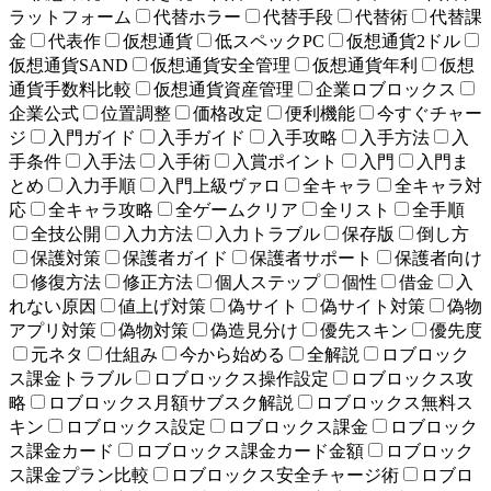
ラットフォーム
代替ホラー
代替手段
代替術
代替課
金
代表作
仮想通貨
低スペックPC
仮想通貨2ドル
仮想通貨SAND
仮想通貨安全管理
仮想通貨年利
仮想
通貨手数料比較
仮想通貨資産管理
企業ロブロックス
企業公式
位置調整
価格改定
便利機能
今すぐチャー
ジ
入門ガイド
入手ガイド
入手攻略
入手方法
入
手条件
入手法
入手術
入賞ポイント
入門
入門ま
とめ
入力手順
入門上級ヴァロ
全キャラ
全キャラ対
応
全キャラ攻略
全ゲームクリア
全リスト
全手順
全技公開
入力方法
入力トラブル
保存版
倒し方
保護対策
保護者ガイド
保護者サポート
保護者向け
修復方法
修正方法
個人ステップ
個性
借金
入
れない原因
値上げ対策
偽サイト
偽サイト対策
偽物
アプリ対策
偽物対策
偽造見分け
優先スキン
優先度
元ネタ
仕組み
今から始める
全解説
ロブロック
ス課金トラブル
ロブロックス操作設定
ロブロックス攻
略
ロブロックス月額サブスク解説
ロブロックス無料ス
キン
ロブロックス設定
ロブロックス課金
ロブロック
ス課金カード
ロブロックス課金カード金額
ロブロック
ス課金プラン比較
ロブロックス安全チャージ術
ロブロ