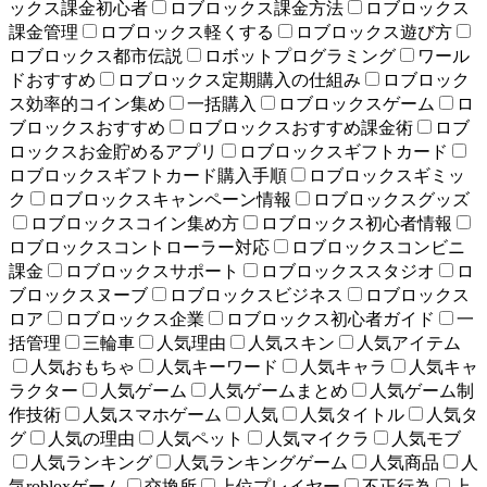
ックス課金初心者
ロブロックス課金方法
ロブロックス
課金管理
ロブロックス軽くする
ロブロックス遊び方
ロブロックス都市伝説
ロボットプログラミング
ワール
ドおすすめ
ロブロックス定期購入の仕組み
ロブロック
ス効率的コイン集め
一括購入
ロブロックスゲーム
ロ
ブロックスおすすめ
ロブロックスおすすめ課金術
ロブ
ロックスお金貯めるアプリ
ロブロックスギフトカード
ロブロックスギフトカード購入手順
ロブロックスギミッ
ク
ロブロックスキャンペーン情報
ロブロックスグッズ
ロブロックスコイン集め方
ロブロックス初心者情報
ロブロックスコントローラー対応
ロブロックスコンビニ
課金
ロブロックスサポート
ロブロックススタジオ
ロ
ブロックスヌーブ
ロブロックスビジネス
ロブロックス
ロア
ロブロックス企業
ロブロックス初心者ガイド
一
括管理
三輪車
人気理由
人気スキン
人気アイテム
人気おもちゃ
人気キーワード
人気キャラ
人気キャ
ラクター
人気ゲーム
人気ゲームまとめ
人気ゲーム制
作技術
人気スマホゲーム
人気
人気タイトル
人気タ
グ
人気の理由
人気ペット
人気マイクラ
人気モブ
人気ランキング
人気ランキングゲーム
人気商品
人
気robloxゲーム
交換所
上位プレイヤー
不正行為
上