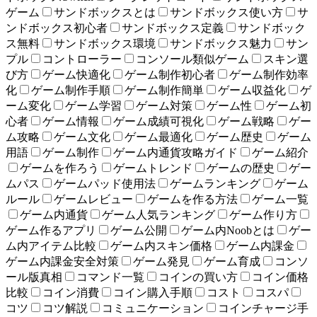
ゲーム
サンドボックスとは
サンドボックス使い方
サ
ンドボックス初心者
サンドボックス定義
サンドボック
ス無料
サンドボックス環境
サンドボックス魅力
サン
プル
コントローラー
コンソール類似ゲーム
スキン選
び方
ゲーム快適化
ゲーム制作初心者
ゲーム制作効率
化
ゲーム制作手順
ゲーム制作簡単
ゲーム収益化
ゲ
ーム変化
ゲーム学習
ゲーム対策
ゲーム性
ゲーム初
心者
ゲーム情報
ゲーム成績可視化
ゲーム戦略
ゲー
ム攻略
ゲーム文化
ゲーム最適化
ゲーム歴史
ゲーム
用語
ゲーム制作
ゲーム内通貨攻略ガイド
ゲーム紹介
ゲームを作ろう
ゲームトレンド
ゲームの歴史
ゲー
ムパス
ゲームパッド使用法
ゲームランキング
ゲーム
ルール
ゲームレビュー
ゲームを作る方法
ゲーム一覧
ゲーム内通貨
ゲーム人気ランキング
ゲーム作り方
ゲーム作るアプリ
ゲーム公開
ゲーム内Noobとは
ゲー
ム内アイテム比較
ゲーム内スキン価格
ゲーム内課金
ゲーム内課金安全対策
ゲーム発見
ゲーム育成
コンソ
ール版真相
コマンド一覧
コインの買い方
コイン価格
比較
コイン消費
コイン購入手順
コスト
コスパ
コツ
コツ解説
コミュニケーション
コインチャージ手