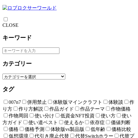
CLOSE
キーワード
カテゴリー
タグ
007n7
併用禁止
体験版マインクラフト
体験談
作
り方
作り方解説
作品ガイド
作品テーマ
作物価格
作物周回
使い分け
低資金NFT投資
使い方
使い
方ガイド
使い道ベスト
使えるか
依存症
価値判断
価格
価格予測
体験版vs製品版
低年齢
価格比較
仮想環境
代引き廃止代替
代替Switchホラー
代替プ