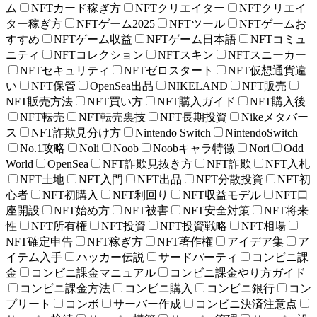
ム
NFTカード稼ぎ方
NFTクリエイター
NFTクリエイ
ター稼ぎ方
NFTゲーム2025
NFTツール
NFTゲームお
すすめ
NFTゲーム収益
NFTゲーム日本語
NFTコミュ
ニティ
NFTコレクション
NFTスキン
NFTスニーカー
NFTセキュリティ
NFTゼロスタート
NFT仮想通貨違
い
NFT保管
OpenSea出品
NIKELAND
NFT販売
NFT販売方法
NFT買い方
NFT購入ガイド
NFT購入後
NFT転売
NFT転売裏技
NFT長期投資
Nikeメタバー
ス
NFT詐欺見分け方
Nintendo Switch
NintendoSwitch
No.1攻略
Noli
Noob
Noobキャラ特徴
Nori
Odd
World
OpenSea
NFT詐欺見抜き方
NFT詐欺
NFT入札
NFT土地
NFT入門
NFT出品
NFT分散投資
NFT初
心者
NFT初購入
NFT利回り
NFT収益モデル
NFT口
座開設
NFT始め方
NFT被害
NFT安全対策
NFT将来
性
NFT所有権
NFT投資
NFT投資戦略
NFT相場
NFT確定申告
NFT稼ぎ方
NFT著作権
アイデア集
ア
イテム入手
ハッカー伝説
サードパーティ
コンビニ課
金
コンビニ課金マニュアル
コンビニ課金やり方ガイド
コンビニ課金方法
コンビニ購入
コンビニ銀行
コン
プリート
コンボ
サーバー作成
コンビニ決済注意点