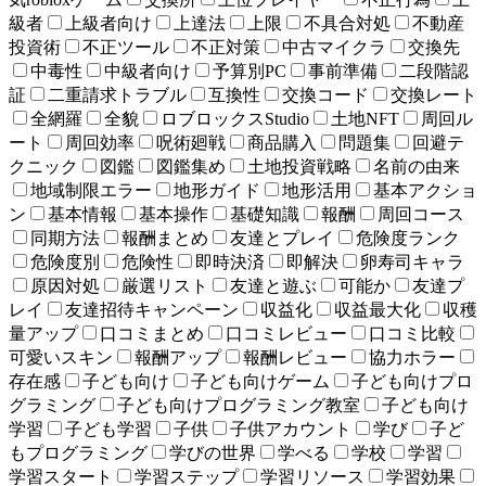
級者
上級者向け
上達法
上限
不具合対処
不動産
投資術
不正ツール
不正対策
中古マイクラ
交換先
中毒性
中級者向け
予算別PC
事前準備
二段階認
証
二重請求トラブル
互換性
交換コード
交換レート
全網羅
全貌
ロブロックスStudio
土地NFT
周回ル
ート
周回効率
呪術廻戦
商品購入
問題集
回避テ
クニック
図鑑
図鑑集め
土地投資戦略
名前の由来
地域制限エラー
地形ガイド
地形活用
基本アクショ
ン
基本情報
基本操作
基礎知識
報酬
周回コース
同期方法
報酬まとめ
友達とプレイ
危険度ランク
危険度別
危険性
即時決済
即解決
卵寿司キャラ
原因対処
厳選リスト
友達と遊ぶ
可能か
友達プ
レイ
友達招待キャンペーン
収益化
収益最大化
収穫
量アップ
口コミまとめ
口コミレビュー
口コミ比較
可愛いスキン
報酬アップ
報酬レビュー
協力ホラー
存在感
子ども向け
子ども向けゲーム
子ども向けプロ
グラミング
子ども向けプログラミング教室
子ども向け
学習
子ども学習
子供
子供アカウント
学び
子ど
もプログラミング
学びの世界
学べる
学校
学習
学習スタート
学習ステップ
学習リソース
学習効果