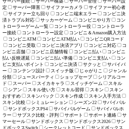
サーバー接続
サーバー構築
サーバー管理
サーバー設
定
サーバー障害
サイファーカメラ
サイファー初心者
サイファー立ち回り
コンビニ端末エラー
コンビニ決
済トラブル対応
サッカーゲーム
コンビニやり方
コン
トローラーゲーム一覧
コントローラー役
コントローラ
ー接続
コントローラー設定
コンビニ＆Amazon購入方法
コンビニATM
コンビニATM払い
コンビニQRコード
コンビニ受取
コンビニ決済アプリ
コンビニ対応
コ
ンビニ店舗
コンビニ店舗情報
コンビニ払い
コンビニ
払い反映遅延
コンビニ払い準備
コンビニ支払い
コン
ビニ支払いポイント
コンビニ決済
サクッと
サバイバ
ー
コンテンツ設計
スイッチ版
じゃがりこ
ジャンル
分類
ジュースパーティ
ショップセーブ
シリアルコー
ド
スーパー
スイカキャラ
スイッチゲーム
スキル
シアン
スキル使い方
スキル習得
スキン
スキン
おすすめ
スキンパック
スキン作成
スキン入手方法
スキン比較
シミュレーション
シーズン22
サバイバル
サンドボックスPS4
サバイバルゲーム
サバイバルホ
ラー
サブスク比較・評判
サポート
サポート連絡
サ
マーセール
サンドボックス
サンドボックス2026
サン
ドボックスSwitch
シークレットコード
サンドボックス