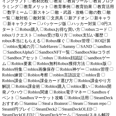
インクラフト
教材比較
教育
教育ツール
教育プログ
ラミング
教育メリット
教育事例
教育効果
教育活用
数字ミーム
新スキン
敵・武器・攻略
敵の数
敵
一覧
敵対処
敵対策
文房具
新アドオン
新キャラ
新キャラクター
パッケージ版
ハッカー対策
0円ス
タート
Robux購入
Robuxお得な買い方
robuxコード
robuxリクエスト
robux受け取り方
robux支払い履歴
robux本当にもらえる
Robux稼ぐ
Robux管理
ROI計算
roblox鬼滅の刃
SafeHaven
Sammy
SAND
sandbox
SandboxAlpha5
SandboxNFT一覧
SandboxNikeコラボ
Sandboxアセット
robux
Roblox顔認証
sandboxゲー
ム
Roblox要素
Roblox無料Robux獲得方法
Roblox版
Roblox特集
roblox画像保存
Roblox神ゲー
roblox管理
Roblox練習
Roblox考察
roblox言語設定
roblox音
Roblox課金
Roblox課金カード選び方
Roblox課金やり方
解説
Roblox課金術
Roblox購入
roblox重い
Roblox開
発ノウハウ
Roblox関連
Roblox電子マネー
Sandboxイ
ベント
Sandboxマーケット攻略
Roblox活用
SteamDeck
おすすめ
Stamina
Steal a Brainrot
Steam
Steam repo
Steam0円プレイ
SteamDeck2
SteamDeckOLED
SteamDeckOLED2
SteamDeckゲーム
Sprunkiスキル解説