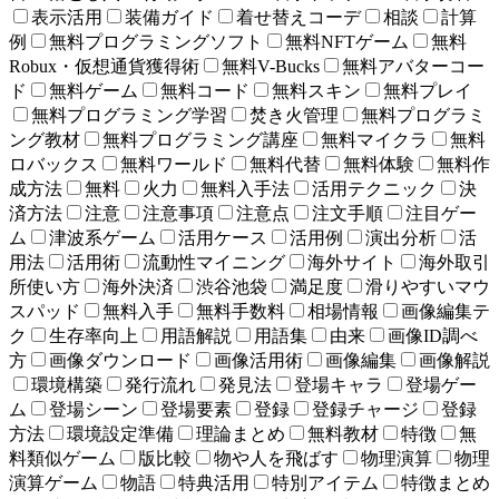
表示活用
装備ガイド
着せ替えコーデ
相談
計算
例
無料プログラミングソフト
無料NFTゲーム
無料
Robux・仮想通貨獲得術
無料V-Bucks
無料アバターコー
ド
無料ゲーム
無料コード
無料スキン
無料プレイ
無料プログラミング学習
焚き火管理
無料プログラミ
ング教材
無料プログラミング講座
無料マイクラ
無料
ロバックス
無料ワールド
無料代替
無料体験
無料作
成方法
無料
火力
無料入手法
活用テクニック
決
済方法
注意
注意事項
注意点
注文手順
注目ゲー
ム
津波系ゲーム
活用ケース
活用例
演出分析
活
用法
活用術
流動性マイニング
海外サイト
海外取引
所使い方
海外決済
渋谷池袋
満足度
滑りやすいマウ
スパッド
無料入手
無料手数料
相場情報
画像編集テ
ク
生存率向上
用語解説
用語集
由来
画像ID調べ
方
画像ダウンロード
画像活用術
画像編集
画像解説
環境構築
発行流れ
発見法
登場キャラ
登場ゲー
ム
登場シーン
登場要素
登録
登録チャージ
登録
方法
環境設定準備
理論まとめ
無料教材
特徴
無
料類似ゲーム
版比較
物や人を飛ばす
物理演算
物理
演算ゲーム
物語
特典活用
特別アイテム
特徴まとめ