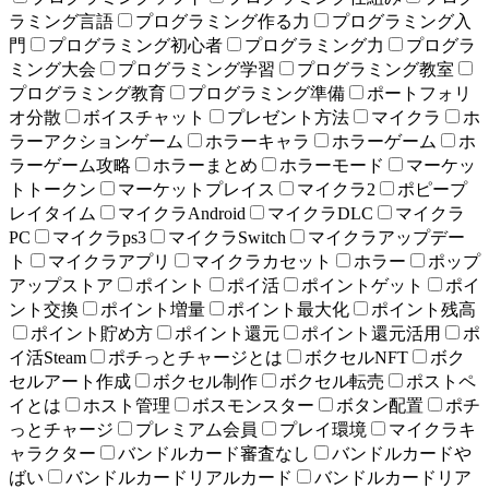
ラミング言語
プログラミング作る力
プログラミング入
門
プログラミング初心者
プログラミング力
プログラ
ミング大会
プログラミング学習
プログラミング教室
プログラミング教育
プログラミング準備
ポートフォリ
オ分散
ボイスチャット
プレゼント方法
マイクラ
ホ
ラーアクションゲーム
ホラーキャラ
ホラーゲーム
ホ
ラーゲーム攻略
ホラーまとめ
ホラーモード
マーケッ
トトークン
マーケットプレイス
マイクラ2
ポピープ
レイタイム
マイクラAndroid
マイクラDLC
マイクラ
PC
マイクラps3
マイクラSwitch
マイクラアップデー
ト
マイクラアプリ
マイクラカセット
ホラー
ポップ
アップストア
ポイント
ポイ活
ポイントゲット
ポイ
ント交換
ポイント増量
ポイント最大化
ポイント残高
ポイント貯め方
ポイント還元
ポイント還元活用
ポ
イ活Steam
ポチっとチャージとは
ボクセルNFT
ボク
セルアート作成
ボクセル制作
ボクセル転売
ポストペ
イとは
ホスト管理
ボスモンスター
ボタン配置
ポチ
っとチャージ
プレミアム会員
プレイ環境
マイクラキ
ャラクター
バンドルカード審査なし
バンドルカードや
ばい
バンドルカードリアルカード
バンドルカードリア