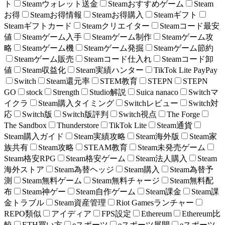
ト
Steamウォレット送金
Steamおすすめゲーム
Steam
お得
Steamお得情報
Steamお得購入
Steamギフト
Steamギフトカード
Steamクリエイター
Steamコード最安
値
Steamゲーム入手
Steamゲーム制作
Steamゲーム攻
略
Steamゲーム機
Steamゲーム発掘
Steamゲーム節約
Steamゲーム販売
Steamコード仕入れ
Steamコード卸
値
Steam収益化
Steam実績ハンター
TikTok Lite PayPay
Switch
Steam還元率
STEM教育
STEPN
STEPN
GO
stock
Strength
Studio解説
Suica nanaco
Switchマ
イクラ
Steam購入タイミング
Switchレビュー
Switch対
応
Switch版
Switch版評判
Switch視点
The Forge
The Sandbox
Thunderstore
TikTok Lite
Steam通貨
Steam購入ガイド
Steam実績攻略
Steam海外版
Steam家
族共有
Steam攻略
STEAM教育
Steam未発売ゲーム
Steam格安RPG
Steam格安ゲーム
Steam法人購入
Steam
海外ストア
Steam為替ヘッジ
Steam購入
Steam為替予
測
Steam無料ゲーム
Steam無料チャージ
Steam無料配
布
Steam神ゲー
Steam自作ゲーム
Steam課金
Steam課
金トラブル
Steam資産管理
Riot Gamesランチャー
REPO類似
アイディア
FPS設定
Ethereum
Ethereum比
較
ETH買い方
eスポーツ
eスポーツ展開
eスポーツ