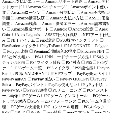
Amazon支払いエラー
Amazonサポート連絡
Amazonデビ
ットカード
Amazonペイチャージ
Amazonポイント使い
道
Amazonローソン
Amazon分割払い
Amazon分割払い
手順
Amazon携帯決済
Amazon支払い方法
ASSET価格
調査
Amazon残高
Amazon決済エラー
Amazon請求書払
い
Amazon返金サポート
Android
Android設定
Apex
Coins
Apex Legends
ASSET仕入れ戦略
NFTアート仕組
み
NFTアイテム
repo設定
PS3版マインクラフト
PlayStationマイクラ
PlayToEarn
PLS DONATE
Polygon
Polygon比較
Premium定期購入お得度
Procreate NFT
PS3とPCの違い
PS4
PINコードチャージ方法
PS4タク
ティカルFPS
PS4マイクラ値段
PS4対応
PS5
PS5ヴ
ァロ
PS5ゲーム一覧
PS5マイクラ
PS5級性能
Play to
Earn
PC版 VALORANT
PVPマップ
PayPay楽天ペイ
PayPay auPAY
PayPay d払い
PayPay QUICPay
PayPay
Suica
PayPayポイント
PayPay使えない
PayPay手順
PayPay払い
PayPay連携
PCチューニング
PCインスト
ール画像
PCゲーム
PCゲーム インストール
PCゲーム
トラブル対応
PCゲームパフォーマンス
PCゲーム容量管
理
PCゲーム快適化
PCコンソール連携
PCスペック
PVP
QR iD
PayPal
repo値段
repoコマンド
repoコン