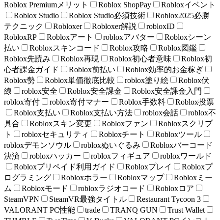
Roblox Premiumメリット
Roblox ShopPay
Robloxイベント
Roblox Studio
Roblox Studio必須技術
Roblox2025必勝
テクニック
Robloxer
Robloxer解説
robloxID
RobloxRP
Robloxアート
robloxアバター
Robloxシーン
払い
Robloxスキンコード
Roblox攻略
Roblox図鑑
Roblox先読み
Roblox再現
Roblox初心者意味
Roblox初
心者課金ガイド
Roblox前払い
Roblox効率的お金稼ぎ
Roblox勢
Roblox単価徹底比較
roblox塗り絵
Roblox伏
線
roblox安全
Roblox安全課金
Roblox安全課金入門
roblox寄付
roblox寄付マナー
Roblox手数料
Roblox投票
Roblox支払い
Roblox支払い方法
roblox会話
roblox不
具合
Robloxスキン変更
Robloxファン
Robloxスクリプ
ト
robloxセキュリティ
Robloxチート
Robloxツール
robloxデモンソウル
robloxぬいぐるみ
Robloxバーコード
決済
robloxハッカー
robloxフィギュア
robloxワールド
Robloxプリペイド利用ガイド
Robloxプレイ
Robloxプ
ログラミング
Robloxホラー
Robloxマップ
Robloxミー
ム
Robloxモード
robloxラジオコード
Robloxロア
SteamVPN
SteamVR最強タイトル
Restaurant Tycoon 3
VALORANT PC性能
trade
TRANQ GUN
Trust Wallet