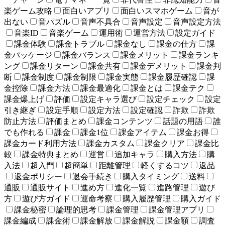
楽ゲーム攻略
面白いアプリ
面白いスマホゲーム
音が
出ない
音パズル
音声不具合
音声設定
音声設定方法
音楽ID
音楽ゲーム
運用術
運営方法
設定ガイド
課金体験
課金トラブル
課金なし
課金の仕方
課
金パッケージ
課金バランス
課金メリット
課金ランキ
ング
課金リターン
課金共有
課金デメリット
課金判
断
課金制度
課金制限
課金実態
課金履歴確認
課
金控除
課金方法
課金最適化
課金とは
課金テク
課金爆上げ
評価
設定キャラ選び
設定チェック
設定
引き継ぎ
設定手順
設定方法
設定確認
詐欺
詐欺
防止方法
評価まとめ
課金コンテンツ
話題の用語
誰
でも作れる
課金
課金1位
課金アイテム
課金お得
課金カード利用方法
課金カスタム
課金クリア
課金比
較
課金特典まとめ
運営
追加キャラ
購入方法
購
入法
超入門
超簡単
距離管理
軽くするコツ
返品
返金ポリシー
退会手続き
購入タイミング
送料
通販
通販サイト
進め方
進化一覧
進路管理
遊び
方
遊び方ガイド
運命考察
購入履歴管理
購入ガイド
課金秘密
論理的思考
課金管理
課金管理アプリ
課金編成
課金術
課金解放
課金解説
課金額
調査