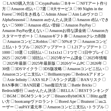
LAND購入方法
CryptoPunks
Bキー
NFTアート作り
方
Amazon d払い
7選
8大サービス
99 Nights in the
Forest
99日生き残る
Admin Abuse
Aim Labヴァロ
AlphaSeason4
Amazon auかんたん決済
Amazon d払いでき
ない
5000
Amazon d払い登録
Amazon PayPay
Amazon PayPay使えない
Amazonお得な課金術
Amazonカ
スタマーサポート
Amazonギフト券
Amazonクレカ削除
AmazonコンビニRoblox
67
50%オフ
Amazonコンビ
ニ払いトラブル
2025アップデート
1.21アップデート
1000
10選
12回払い
1x1x1x1
1つで
1日中プレイ
2025
2025年
3回払い
2025年ゲーム課金
2025年情報
2025年最新
2025年最新版
2026ゲームPC
2026年
30倍
3DSマイクラ
3DS版攻略
Amazonコンビニ払い
Amazonコンビニ支払い
Brilliantcrypto
Bedrockアドオン
Axie Infinity
AXS SLP
Aランク武器
BANリスク
BAN事例
BAN回避
ban復旧方法
Battle Bricks
Bedrock移行
auかんたん決済
BELLA
BESTランキング
BGM
BGMランキング
BinanceBybitOKX
Blitz.gg使
い方
bootcampヴァロラント
Bored Ape
Brainrot
auユ
ーザー
auPAY還元率
Amazonコンビニ支払いトラブル