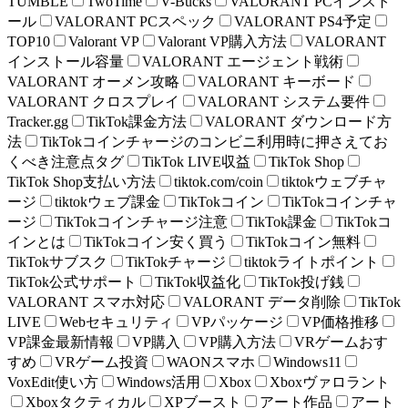
TUMBLE
TwoTime
V-Bucks
VALORANT PCインスト
ール
VALORANT PCスペック
VALORANT PS4予定
TOP10
Valorant VP
Valorant VP購入方法
VALORANT
インストール容量
VALORANT エージェント戦術
VALORANT オーメン攻略
VALORANT キーボード
VALORANT クロスプレイ
VALORANT システム要件
Tracker.gg
TikTok課金方法
VALORANT ダウンロード方
法
TikTokコインチャージのコンビニ利用時に押さえてお
くべき注意点タグ
TikTok LIVE収益
TikTok Shop
TikTok Shop支払い方法
tiktok.com/coin
tiktokウェブチャ
ージ
tiktokウェブ課金
TikTokコイン
TikTokコインチャ
ージ
TikTokコインチャージ注意
TikTok課金
TikTokコ
インとは
TikTokコイン安く買う
TikTokコイン無料
TikTokサブスク
TikTokチャージ
tiktokライトポイント
TikTok公式サポート
TikTok収益化
TikTok投げ銭
VALORANT スマホ対応
VALORANT データ削除
TikTok
LIVE
Webセキュリティ
VPパッケージ
VP価格推移
VP課金最新情報
VP購入
VP購入方法
VRゲームおす
すめ
VRゲーム投資
WAONスマホ
Windows11
VoxEdit使い方
Windows活用
Xbox
Xboxヴァロラント
Xboxタクティカル
XPブースト
アート作品
アート