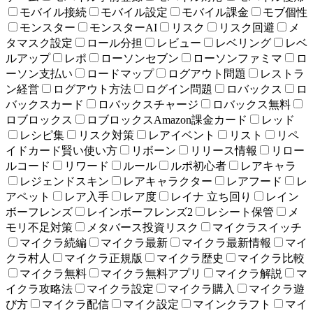
モバイル接続
モバイル設定
モバイル課金
モブ個性
モンスター
モンスターAI
リスク
リスク回避
メ
タマスク設定
ロール分担
レビュー
レベリング
レベ
ルアップ
レポ
ローソンセブン
ローソンファミマ
ロ
ーソン支払い
ロードマップ
ログアウト問題
レストラ
ン経営
ログアウト方法
ログイン問題
ロバックス
ロ
バックスカード
ロバックスチャージ
ロバックス無料
ロブロックス
ロブロックスAmazon課金カード
レッド
レシピ集
リスク対策
レアイベント
リスト
リペ
イドカード賢い使い方
リボーン
リリース情報
リロー
ルコード
リワード
ルール
ルポ初心者
レアキャラ
レジェンドスキン
レアキャラクター
レアフード
レ
アペット
レア入手
レア度
レイナ 立ち回り
レイン
ボーフレンズ
レインボーフレンズ2
レシート保管
メ
モリ不足対策
メタバース投資リスク
マイクラスイッチ
マイクラ続編
マイクラ最新
マイクラ最新情報
マイ
クラ村人
マイクラ正規版
マイクラ歴史
マイクラ比較
マイクラ無料
マイクラ無料アプリ
マイクラ解説
マ
イクラ攻略法
マイクラ設定
マイクラ購入
マイクラ遊
び方
マイクラ配信
マイク設定
マインクラフト
マイ