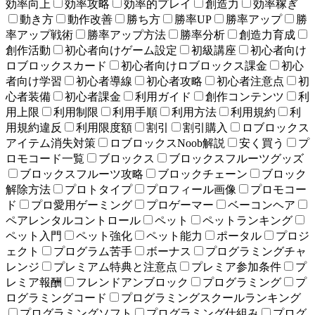
効率向上
効率攻略
効率的プレイ
創造力
効率稼ぎ
動き方
動作改善
勝ち方
勝率UP
勝率アップ
勝
率アップ戦術
勝率アップ方法
勝率分析
創造力育成
創作活動
初心者向けゲーム設定
初級講座
初心者向け
ロブロックスカード
初心者向けロブロックス課金
初心
者向け学習
初心者導線
初心者攻略
初心者注意点
初
心者装備
初心者課金
利用ガイド
創作コンテンツ
利
用上限
利用制限
利用手順
利用方法
利用規約
利
用規約違反
利用限度額
割引
割引購入
ロブロックス
アイテム消失対策
ロブロックスNoob解説
安く買う
プ
ロモコード一覧
ブロックス
ブロックスフルーツグッズ
ブロックスフルーツ攻略
ブロックチェーン
ブロック
解除方法
プロトタイプ
プロフィール画像
プロモコー
ド
プロ愛用ゲーミング
プロゲーマー
ベーコンヘア
ペアレンタルコントロール
ペット
ペットランキング
ペット入門
ペット強化
ペット能力
ポータル
プロジ
ェクト
プログラム苦手
ボーナス
プログラミングチャ
レンジ
プレミアム特典と注意点
プレミア参加条件
プ
レミア報酬
フレンドアンブロック
プログラミング
プ
ログラミングコード
プログラミングスクールランキング
プログラミングソフト
プログラミング仕組み
プログ