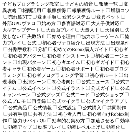
子どもプログラミング教室
子どもの騒音
報酬一覧
変
異攻略
報酬活用
報酬獲得
報酬獲得ルート
増額コツ
売れ筋NFT
変更手順
変異システム
変異ペット
外部GPUヴァロ
始め方
多言語対応
大人子供対応
大型アップデート
大画面プレイ
大量入手
天候別
失
敗しない
失敗防止
始める理由
協力ホラーゲーム
協
力プレイ
公式
初心者ヴァロ紹介
出現方法
出現条件
分割手数料
分析
初めてのRobux購入ガイド
初心者
初心者アバター
初心者インストール
初心者エージェ
ント
出現パターン
初心者エイム
初心者ガイド
初心
者キャラ
初心者ゲーム
初心者サポート
初心者プログ
ラミング
初心者プログラミング学習
初心者ルート
出
現場所
出演シーン
初心者向け
公式ニュース
公式ア
イテム
公式イベント
公式イラスト
公式ガイド
公式
キャンペーン
公式グッズ
公式コード
公式ショップ
公式プロモ
再登録
公式マイクラ
公式マイクラアプリ
公式商品
公式情報
公式設定
公式購入
共同制作
共有手順
共有方法
初心者入門
初心者向けRoblox制
作
協力サバイバル
効率的な集め方
加速させる
効率
効率アップ
効率プレイ
効率レベル上げ
効率化