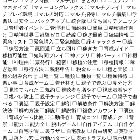
コール
マップ特徴
マルチ用
まとめ
マニュアル
マネタイズ
マミーロングレックス
マルチプレイ
マル
チプレイ環境
マルチ対応
マルチ招待
マルチ構築
学
習法
安全
バックアップ
統合版
立ち回りテクニック
管理者イベント
管理術
節約術
簡単
精密操作向
け
精神世界
経験ゼロ
続編
稼ぎ最適
続編情報
緊急リスト
緊急購入
緊急離脱
緑キャラクター
編
練習方法
罠回避
立ち回り
稼ぎ方
育成ガイド
移植可能性
短時間プレイ
神アプリ
神パーティ
神機
能
神理由
票発行
秘密
移植の注意
移植情報
稼
ぎ効率
移行方法
税務申告
税金ルール
種と天候
種の組み合わせ
種一覧
種類
種類一覧
種類特徴
習い事
育成ゲーム
着せ替え
親子で遊ぶ
見分け方
見捨てられた
規約
視聴者を増やす
視聴者増やす
親バレ防止
親子チャレンジ
親子でゲーム
親子で遊
べる
裏話
親子設定
解剖
解放条件
解決方法
解
決法
解約方法
解説
解説術
複数アカウント
裏技
育成ゲーム比較
自動保存
育成コツ
育成テク
背
景
能力
能力全
脱出ゲーム
自作アイテム
自作ゲ
ーム
自宅学習
裏ワザ
自宅教材
自由研究
英語学
習
落とし穴
行動パターン
表示トラブル
表示切替