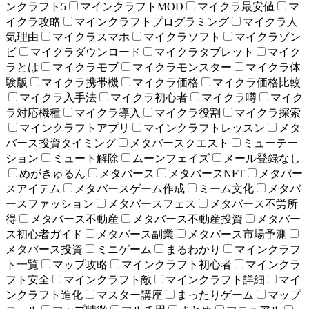
ンクラフト5
マインクラフトMOD
マイクラ最安値
マ
イクラ攻略
マインクラフトプログラミング
マイクラ人
気理由
マイクラスマホ
マイクラソフト
マイクラゾン
ビ
マイクラダウンロード
マイクラタブレット
マイク
ラとは
マイクラモブ
マイクラモンスター
マイクラ体
験版
マイクラ携帯機
マイクラ価格
マイクラ価格比較
マイクラ入手法
マイクラ初心者
マイクラ噂
マイク
ラ対応機種
マイクラ導入
マイクラ役割
マイクラ探索
マインクラフトアプリ
マインクラフトレッスン
メタ
バース投資タイミング
メタバースクエスト
ミューテー
ション
ミュート解除
ムーンフェイズ
メール登録なし
めがきゅるん
メタバース
メタバースNFT
メタバー
スアイテム
メタバースゲーム作成
ミーム文化
メタバ
ースファッション
メタバースフェス
メタバース不労所
得
メタバース不動産
メタバース不動産投資
メタバー
ス初心者ガイド
メタバース副業
メタバース市場予測
メタバース投資
ミニゲーム
まるわかり
マインクラフ
ト一覧
マップ攻略
マインクラフト初心者
マインクラ
フト安全
マインクラフト敵
マインクラフト詳細
マイ
ンクラフト進化
マスター講座
まったりゲーム
マップ