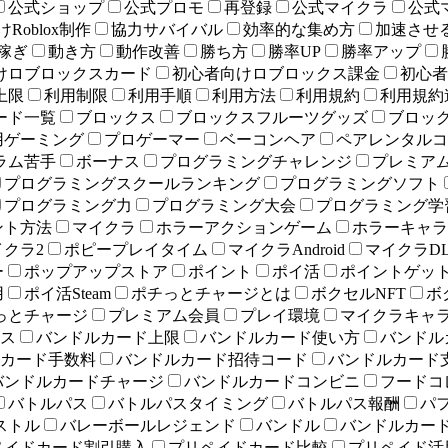
公式ショップ
公式プロモ
再登録
公式マイクラ
公式
Roblox制作
協力サバイバル
効率的な集め方
加速させ
稼ぎ
動き方
動作改善
勝ち方
勝率UP
勝率アップ
けロブロックスカード
初心者向けロブロックス課金
初心者
上限
利用制限
利用手順
利用方法
利用規約
利用規約
ード一覧
ブロックス
ブロックスフルーツグッズ
ブロッ
用ゲーミング
プロゲーマー
ベーコンヘア
ペアレンタルコ
ラム苦手
ボーナス
プログラミングチャレンジ
プレミア
プログラミングスクールランキング
プログラミングソフト
プログラミング力
プログラミング大会
プログラミング学
ント方法
マイクラ
ホラーアクションゲーム
ホラーキャラ
イクラ2
ポピープレイタイム
マイクラAndroid
マイクラD
ー
ポップアップストア
ポイント
ポイ活
ポイントゲッ
用
ポイ活Steam
ポチっとチャージとは
ボクセルNFT
ボ
っとチャージ
プレミアム会員
プレイ環境
マイクラキャ
ス
バンドルカード上限
バンドルカード使い方
バンドル
カード手数料
バンドルカード招待コード
バンドルカード
バンドルカードチャージ
バンドルカードコンビニ
フードコ
バトルパス
バトルパスタイミング
バトルパス報酬
パ
ストル
バレーボールレジェンド
バンドル
バンドルカー
ペイドカード割引購入
プリペイドカード比較
プリペイド活