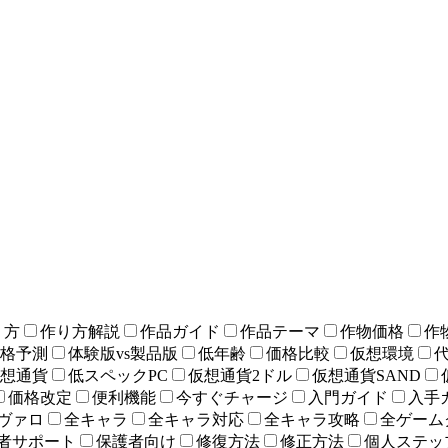
り方
作り方解説
作品ガイド
作品テーマ
作物価格
作
格予測
体験版vs製品版
低年齢
価格比較
仮想環境
想通貨
低スペックPC
仮想通貨2ドル
仮想通貨SAND
価格改定
便利機能
今すぐチャージ
入門ガイド
入手
ヴァロ
全キャラ
全キャラ対応
全キャラ攻略
全ゲーム
者サポート
保護者向け
修復方法
修正方法
個人ステッ