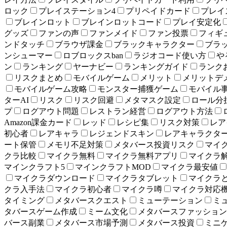
ロック
プレイステーション4
プリペイドカード
プレイ
ブレインロット
ブレインロットコード
プレイ安定化
グッズ
ファンの声
ファンメイド
ファン投票
フィギ
ンドタッチ
ブラウザ課金
ブラックキャラクター
ブラ
ンシューマー
ロブロックスban
ラジオコード使い方
や
ン
ランキング
ヤーナビー
ランキングガイド
ランク
リスクまとめ
モバイルゲーム
メリット
メリットデ
モバイルゲーム攻略
モンスター捕獲ゲーム
モバイル
ターAI
リスク
リスク回避
メタマスク設定
ロール分
プ
ログアウト問題
レストラン経営
ログアウト方法
Amazon課金カード
レッド
レシピ集
リスク対策
レア
初心者
レアキャラ
レジェンドスキン
レアキャラクタ
ート保管
メモリ不足対策
メタバース投資リスク
マイ
クラ比較
マイクラ無料
マイクラ無料アプリ
マイクラ
マインクラフト5
マインクラフトMOD
マイクラ最安値
マイクラダウンロード
マイクラタブレット
マイクラ
クラ入手法
マイクラ初心者
マイクラ噂
マイクラ対応
タイミング
メタバースクエスト
ミューテーション
ミ
タバースゲーム作成
ミーム文化
メタバースファッション
バース副業
メタバース市場予測
メタバース投資
ミニ