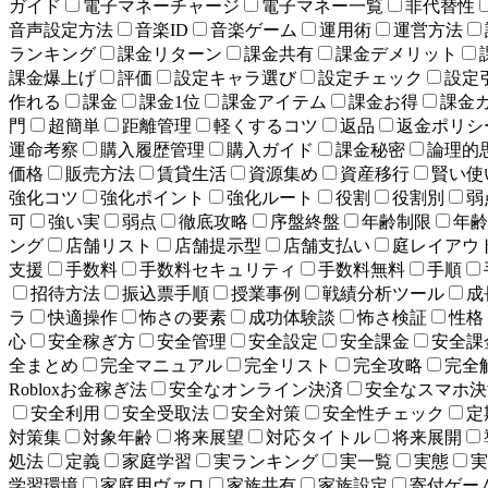
ガイド
電子マネーチャージ
電子マネー一覧
非代替性
音声設定方法
音楽ID
音楽ゲーム
運用術
運営方法
ランキング
課金リターン
課金共有
課金デメリット
課金爆上げ
評価
設定キャラ選び
設定チェック
設定
作れる
課金
課金1位
課金アイテム
課金お得
課金
門
超簡単
距離管理
軽くするコツ
返品
返金ポリシ
運命考察
購入履歴管理
購入ガイド
課金秘密
論理的
価格
販売方法
賃貸生活
資源集め
資産移行
賢い使
強化コツ
強化ポイント
強化ルート
役割
役割別
弱
可
強い実
弱点
徹底攻略
序盤終盤
年齢制限
年齢
ング
店舗リスト
店舗提示型
店舗支払い
庭レイアウ
支援
手数料
手数料セキュリティ
手数料無料
手順
招待方法
振込票手順
授業事例
戦績分析ツール
成
ラ
快適操作
怖さの要素
成功体験談
怖さ検証
性格
心
安全稼ぎ方
安全管理
安全設定
安全課金
安全課
全まとめ
完全マニュアル
完全リスト
完全攻略
完全
Robloxお金稼ぎ法
安全なオンライン決済
安全なスマホ決
安全利用
安全受取法
安全対策
安全性チェック
定
対策集
対象年齢
将来展望
対応タイトル
将来展開
処法
定義
家庭学習
実ランキング
実一覧
実態
実
学習環境
家庭用ヴァロ
家族共有
家族設定
寄付ゲー