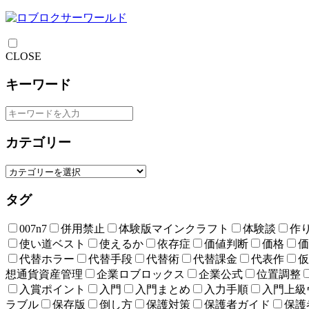
CLOSE
キーワード
カテゴリー
タグ
007n7
併用禁止
体験版マインクラフト
体験談
作
使い道ベスト
使えるか
依存症
価値判断
価格
価
代替ホラー
代替手段
代替術
代替課金
代表作
仮
想通貨資産管理
企業ロブロックス
企業公式
位置調整
入賞ポイント
入門
入門まとめ
入力手順
入門上級
ラブル
保存版
倒し方
保護対策
保護者ガイド
保護