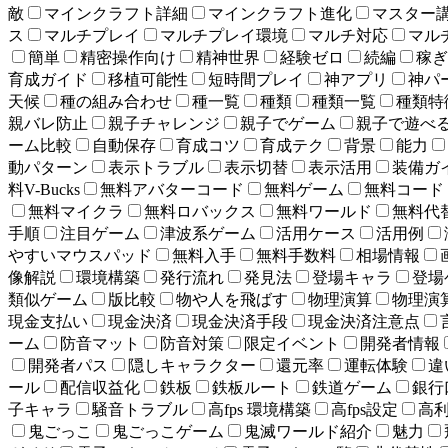
敵
マインクラフト詳細
マインクラフト進化
マスター
ス
マルチプレイ
マルチプレイ環境
マルチ対応
マル
簡単
精密操作向け
精神世界
経験ゼロ
続編
稼ぎ
育成ガイド
移植可能性
短時間プレイ
神アプリ
神パ
天候
種の組み合わせ
種一覧
種類
種類一覧
種類特
親バレ防止
親子チャレンジ
親子でゲーム
親子で遊べ
ーム比較
自動保存
育成コツ
育成テク
背景
能力
動パターン
表示トラブル
表示切替
表示活用
装備ガ
料V-Bucks
無料アバターコード
無料ゲーム
無料コード
無料マイクラ
無料ロバックス
無料ワールド
無料代
手順
注目ゲーム
津波系ゲーム
活用ケース
活用例
やすいマウスパッド
無料入手
無料手数料
相場情報
像解説
環境構築
発行流れ
発見法
登場キャラ
登場
類似ゲーム
版比較
物や人を飛ばす
物理演算
物理演
現金支払い
現金決済
現金決済手段
現金決済注意点
ーム
防音マット
防音対策
限定イベント
開発者情報
開発者パス
隠しキャラクター
還元率
運転体験
違
ール
配信収益化
鉄板
鉄板ルート
鉄道ゲーム
銀行
子キャラ
騒音トラブル
高fps 環境構築
高fps設定
高
鬼ごっこ
鬼ごっこゲーム
鬼滅ワールド紹介
魅力