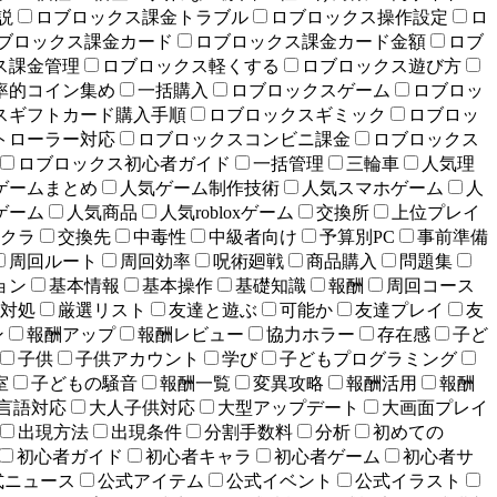
説
ロブロックス課金トラブル
ロブロックス操作設定
ロ
ブロックス課金カード
ロブロックス課金カード金額
ロブ
ス課金管理
ロブロックス軽くする
ロブロックス遊び方
率的コイン集め
一括購入
ロブロックスゲーム
ロブロッ
スギフトカード購入手順
ロブロックスギミック
ロブロッ
トローラー対応
ロブロックスコンビニ課金
ロブロックス
ロブロックス初心者ガイド
一括管理
三輪車
人気理
ゲームまとめ
人気ゲーム制作技術
人気スマホゲーム
人
ゲーム
人気商品
人気robloxゲーム
交換所
上位プレイ
クラ
交換先
中毒性
中級者向け
予算別PC
事前準備
周回ルート
周回効率
呪術廻戦
商品購入
問題集
ョン
基本情報
基本操作
基礎知識
報酬
周回コース
対処
厳選リスト
友達と遊ぶ
可能か
友達プレイ
友
ン
報酬アップ
報酬レビュー
協力ホラー
存在感
子ど
子供
子供アカウント
学び
子どもプログラミング
室
子どもの騒音
報酬一覧
変異攻略
報酬活用
報酬
言語対応
大人子供対応
大型アップデート
大画面プレイ
出現方法
出現条件
分割手数料
分析
初めての
初心者ガイド
初心者キャラ
初心者ゲーム
初心者サ
式ニュース
公式アイテム
公式イベント
公式イラスト