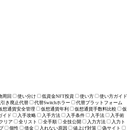
物周回
使い分け
低資金NFT投資
使い方
使い方ガイド
代引き廃止代替
代替Switchホラー
代替プラットフォーム
仮想通貨安全管理
仮想通貨年利
仮想通貨手数料比較
仮
ガイド
入手攻略
入手方法
入手条件
入手法
入手術
クリア
全リスト
全手順
全技公開
入力方法
入力ト
プ
個性
借金
入れない原因
値上げ対策
偽サイト