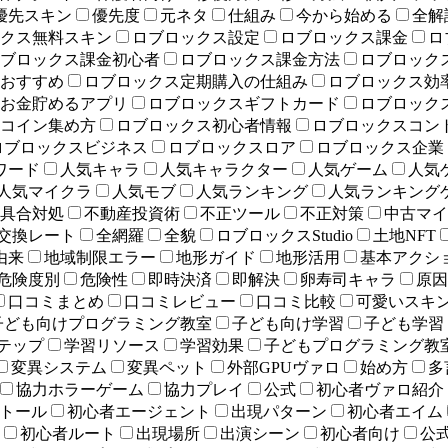
優先スキン
優先度
元ネタ
仕組み
今から始める
全解
クス無料スキン
ロブロックス設定
ロブロックス課金
ロ
ブロックス課金初心者
ロブロックス課金方法
ロブロック
おすすめ
ロブロックス定期購入の仕組み
ロブロックス効
お金貯めるアプリ
ロブロックスギフトカード
ロブロック
コイン集め方
ロブロックス初心者情報
ロブロックスコン
ロブロックスビジネス
ロブロックスロア
ロブロックス企業
ワード
人気キャラ
人気キャラクター
人気ゲーム
人気
人気マイクラ
人気モブ
人気ランキング
人気ランキング
具合対処
不動産投資術
不正ツール
不正対策
中古マイ
交換レート
全網羅
全貌
ロブロックスStudio
土地NFT
由来
地域制限エラー
地形ガイド
地形活用
基本アクシ
危険度別
危険性
即時決済
即解決
卵寿司キャラ
原因
口コミまとめ
口コミレビュー
口コミ比較
可愛いスキ
子ども向けプログラミング教室
子ども向け学習
子ども学習
テップ
学習リソース
学習効果
子どもプログラミング教
変異システム
変異ペット
外部GPUヴァロ
始め方
多
協力ホラーゲーム
協力プレイ
公式
初心者ヴァロ紹介
トール
初心者エージェント
出現パターン
初心者エイム
初心者ルート
出現場所
出演シーン
初心者向け
公