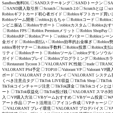
Sandbox無料DL
SANDステーキング
SANDトークン
S
SAND購入取引所
Scratch
Scratch 2.0
Scratchとは
scr
Robloxギフトカード初心者ガイド
Robloxギフトカード買い
Robloxゲーム開発
robloxおもちゃ
Robloxコード
Robl
ンビニ振込
Robloxサポート
robloxカスタム
Robloxお
Roblox FPS
Roblox Premiumメリット
Roblox ShopPay
RobloxRP
Robloxアート
robloxアバター
Robloxシー
金ガイド
Roblox前払い
Roblox効率的お金稼ぎ
Roblox
roblox寄付マナー
Roblox手数料
Roblox投票
Roblox支払
リティ
Robloxチート
Robloxツール
robloxデモンソウル
ガイド
Robloxプレイ
Robloxプログラミング
Robloxホ
Restaurant Tycoon 3
VALORANT PC性能
trade
TRAN
VALORANT PS4予定
TOP10
Valorant VP
Valorant V
ボード
VALORANT クロスプレイ
VALORANT システ
くべき注意点タグ
TikTok LIVE収益
TikTok Shop
TikT
TikTokコインチャージ注意
TikTok課金
TikTokコインとは
ート
TikTok収益化
TikTok投げ銭
VALORANT スマホ
入
VP購入方法
VRゲームおすすめ
VRゲーム投資
W
アート作品
アート活用法
アイコン作成
VPチャージ
VALORANT プレイ環境
VALORANT プロデバイス
V