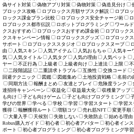
偽サイト対策
偽物アプリ対策
偽物対策
偽造見分け
ブロックス攻略
ロブロックス月額サブスク解説
ロブロッ
ロックス課金プラン比較
ロブロックス安全チャージ術
ロ
ロブロックス都市伝説
ロボットプログラミング
ワールド
クスおすすめ
ロブロックスおすすめ課金術
ロブロックス
クスキャンペーン情報
ロブロックスグッズ
ロブロックス
サポート
ロブロックススタジオ
ロブロックスヌーブ
由
人気スキン
人気アイテム
人気おもちゃ
人気キー
気
人気タイトル
人気タグ
人気の理由
人気ペット
ヤー
不正行為
上級者
上級者向け
上達法
上限
不
二段階認証
二重請求トラブル
互換性
交換コード
回避テクニック
図鑑
図鑑集め
土地投資戦略
名前の
同期方法
報酬まとめ
友達とプレイ
危険度ランク
達招待キャンペーン
収益化
収益最大化
収穫量アップ
も向け
子ども向けゲーム
子ども向けプログラミング
学びの世界
学べる
学校
学習
学習スタート
学習ス
獲得
報酬獲得ルート
増額コツ
売れ筋NFT
変更手順
大量入手
天候別
失敗しない
失敗防止
始める理由
Robux購入ガイド
初心者
初心者アバター
初心者インス
ポート
初心者プログラミング
初心者プログラミング学習