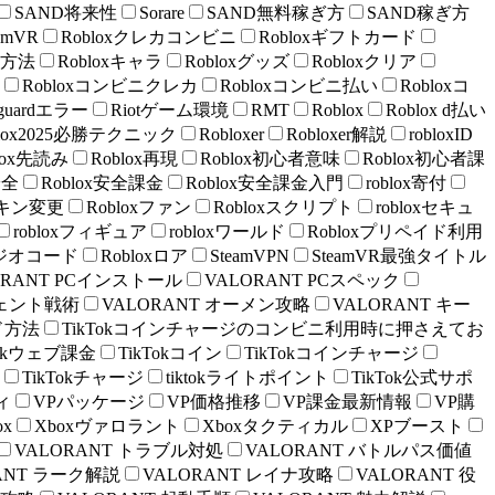
SAND将来性
Sorare
SAND無料稼ぎ方
SAND稼ぎ方
amVR
Robloxクレカコンビニ
Robloxギフトカード
入方法
Robloxキャラ
Robloxグッズ
Robloxクリア
Robloxコンビニクレカ
Robloxコンビニ払い
Robloxコ
anguardエラー
Riotゲーム環境
RMT
Roblox
Roblox d払い
blox2025必勝テクニック
Robloxer
Robloxer解説
robloxID
lox先読み
Roblox再現
Roblox初心者意味
Roblox初心者課
安全
Roblox安全課金
Roblox安全課金入門
roblox寄付
xスキン変更
Robloxファン
Robloxスクリプト
robloxセキュ
robloxフィギュア
robloxワールド
Robloxプリペイド利用
xラジオコード
Robloxロア
SteamVPN
SteamVR最強タイトル
ORANT PCインストール
VALORANT PCスペック
ジェント戦術
VALORANT オーメン攻略
VALORANT キー
ド方法
TikTokコインチャージのコンビニ利用時に押さえてお
ktokウェブ課金
TikTokコイン
TikTokコインチャージ
TikTokチャージ
tiktokライトポイント
TikTok公式サポ
ィ
VPパッケージ
VP価格推移
VP課金最新情報
VP購
ox
Xboxヴァロラント
Xboxタクティカル
XPブースト
VALORANT トラブル対処
VALORANT バトルパス価値
ANT ラーク解説
VALORANT レイナ攻略
VALORANT 役