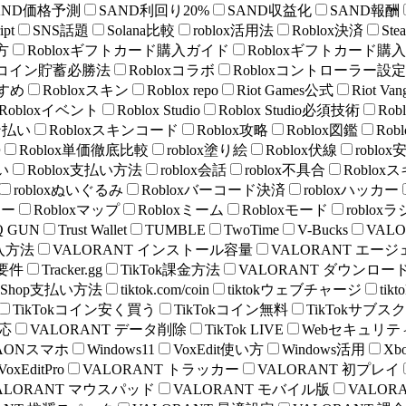
AND価格予測
SAND利回り20%
SAND収益化
SAND報酬
ipt
SNS話題
Solana比較
roblox活用法
Roblox決済
Ste
方
Robloxギフトカード購入ガイド
Robloxギフトカード購
oxコイン貯蓄必勝法
Robloxコラボ
Robloxコントローラー設定
すすめ
Robloxスキン
Roblox repo
Riot Games公式
Riot V
Robloxイベント
Roblox Studio
Roblox Studio必須技術
Ro
ン払い
Robloxスキンコード
Roblox攻略
Roblox図鑑
Rob
勢
Roblox単価徹底比較
roblox塗り絵
Roblox伏線
roblox
い
Roblox支払い方法
roblox会話
roblox不具合
Roblo
robloxぬいぐるみ
Robloxバーコード決済
robloxハッカー
ラー
Robloxマップ
Robloxミーム
Robloxモード
roblo
Q GUN
Trust Wallet
TUMBLE
TwoTime
V-Bucks
VAL
P購入方法
VALORANT インストール容量
VALORANT エー
ム要件
Tracker.gg
TikTok課金方法
VALORANT ダウンロー
ok Shop支払い方法
tiktok.com/coin
tiktokウェブチャージ
ti
TikTokコイン安く買う
TikTokコイン無料
TikTokサブスク
対応
VALORANT データ削除
TikTok LIVE
Webセキュリテ
AONスマホ
Windows11
VoxEdit使い方
Windows活用
Xb
VoxEditPro
VALORANT トラッカー
VALORANT 初プレイ
ALORANT マウスパッド
VALORANT モバイル版
VALOR