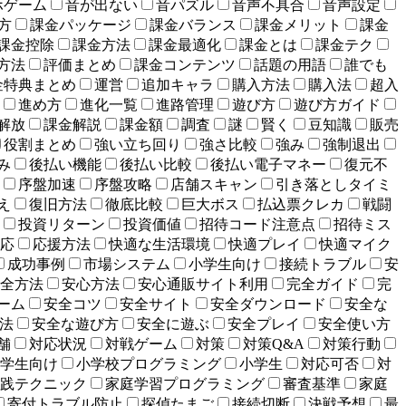
ホゲーム
音が出ない
音パズル
音声不具合
音声設定
方
課金パッケージ
課金バランス
課金メリット
課金
課金控除
課金方法
課金最適化
課金とは
課金テク
方法
評価まとめ
課金コンテンツ
話題の用語
誰でも
金特典まとめ
運営
追加キャラ
購入方法
購入法
超入
進め方
進化一覧
進路管理
遊び方
遊び方ガイド
解放
課金解説
課金額
調査
謎
賢く
豆知識
販売
役割まとめ
強い立ち回り
強さ比較
強み
強制退出
み
後払い機能
後払い比較
後払い電子マネー
復元不
序盤加速
序盤攻略
店舗スキャン
引き落としタイミ
え
復旧方法
徹底比較
巨大ボス
払込票クレカ
戦闘
投資リターン
投資価値
招待コード注意点
招待ミス
応
応援方法
快適な生活環境
快適プレイ
快適マイク
成功事例
市場システム
小学生向け
接続トラブル
安
全方法
安心方法
安心通販サイト利用
完全ガイド
完
ーム
安全コツ
安全サイト
安全ダウンロード
安全な
法
安全な遊び方
安全に遊ぶ
安全プレイ
安全使い方
舗
対応状況
対戦ゲーム
対策
対策Q&A
対策行動
学生向け
小学校プログラミング
小学生
対応可否
対
践テクニック
家庭学習プログラミング
審査基準
家庭
寄付トラブル防止
探偵たまご
接続切断
決戦予想
最