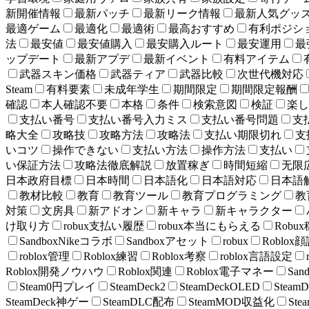
新開催情報
最新パッチ
最新リーク情報
最新人気グッ
最適ゲーム
最適化
最適術
最高おすすめ
有利ポジシ
法
最安値
最安値購入
最安購入ルート
最安運用
最
ップデート
最新アプデ
最新イベント
有料アイテム
武器スキン価格
武器ティア
武器比較
次世代機対応
Steam
有料要素
未成年学生
期間限定
期間限定報酬
確認
本人確認不要
本格
条件
検索意図
検証
楽し
支払い番号
支払い番号入力ミス
支払い番号問題
支
略大全
攻略技
攻略方法
攻略法
支払い期限切れ
支
いコツ
操作できない
支払い方法
操作方法
支払い
い保証方法
攻略法徹底解説
放置稼ぎ
時間短縮
无限
日本政府目標
日本時間
日本語化
日本語対応
日本語
教材比較
教育
教育ツール
教育プログラミング
教
対策
文房具
新アドオン
新キャラ
新キャラクター
け取り方
robux支払い履歴
robux本当にもらえる
Robu
SandboxNikeコラボ
Sandboxアセット
robux
Roblox
roblox管理
Roblox練習
Roblox考察
roblox言語設定
Roblox開発ノウハウ
Roblox関連
Roblox電子マネー
Sa
Steam0円プレイ
SteamDeck2
SteamDeckOLED
Steam
SteamDeck神ゲー
SteamDLC配布
SteamMOD収益化
St