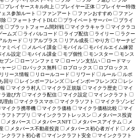
プレイヤースキル向上
プレイヤー正体
プレイヤー特徴
フェス参加ルート
ファンアート
ファンおすすめ
ファン
解除
フォートナイトDLC
プライベートサーバー
ブライ
較
プラットフォーム間対戦
マイクラキャラ
マイクラコ
ゲームズ
ライバルコード
ライブ配信
ライリー
ラクー
アルカード
リアルプラス
リアル成長
やり方
ヤーナビ
ファミペイ
メルペイ課金
モバイル
モバイルエイム練習
バイル設定
モバイル課金
モブ個性
モンスター
モンス
セブン
ローソンファミマ
ローソン支払い
ロードマッ
チャージ
ロバックス無料
ロブロックス
ロブロックス
リリース情報
リロールコード
リワード
ルール
ルポ
立ち回り
レインボーフレンズ
レインボーフレンズ2
レシ
報
マイクラ村人
マイクラ正規版
マイクラ歴史
マイ
クラ遊び方
マイクラ配信
マイク設定
マインクラフト
気理由
マイクラスマホ
マイクラソフト
マイクラゾンビ
マイクラ携帯機
マイクラ価格
マイクラ価格比較
マイ
クラフトアプリ
マインクラフトレッスン
メタバース投資
メタバース
メタバースNFT
メタバースアイテム
メ
産
メタバース不動産投資
メタバース初心者ガイド
メタ
インクラフト初心者
マインクラフト安全
マインクラフト