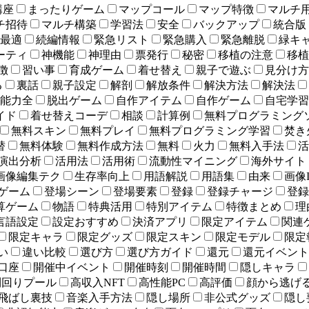
講座
まったりゲーム
マップコール
マップ特徴
マルチ
チ招待
マルチ構築
学習法
安全
バックアップ
統合版
最適
続編情報
緊急リスト
緊急購入
緊急離脱
緑キ
ーティ
神機能
神理由
票発行
秘密
移植の注意
移植
徴
習い事
育成ゲーム
着せ替え
親子で遊ぶ
見分け方
る
裏話
親子設定
解剖
解放条件
解決方法
解決法
能力全
脱出ゲーム
自作アイテム
自作ゲーム
自宅学習
イド
着せ替えコーデ
相談
計算例
無料プログラミング
無料スキン
無料プレイ
無料プログラミング学習
焚き
替
無料体験
無料作成方法
無料
火力
無料入手法
活
演出分析
活用法
活用術
流動性マイニング
海外サイト
画像編集テク
生存率向上
用語解説
用語集
由来
画像
ゲーム
登場シーン
登場要素
登録
登録チャージ
登録
算ゲーム
物語
特典活用
特別アイテム
特徴まとめ
理
言語設定
設定おすすめ
決済アプリ
限定アイテム
関連
限定キャラ
限定グッズ
限定スキン
限定モデル
限定
い
違い比較
選び方
選び方ガイド
還元
還元イベント
口座
開催中イベント
開催時刻
開催時間
隠しキャラ
利回りプール
高収入NFT
高性能PC
高評価
顔から逃げ
飛ばし裏技
音楽入手方法
隠し場所
非公式グッズ
隠し