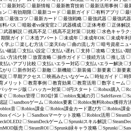
ズ
最新対応
最新情報
最新教育技術
最新活用事例
最
ョン
有効期限
最新コード
最新ガイド
有料アプリ
最
強
最強コツ
最新カード
最強戦略
最強武器
最強武器 
有料パス
暗殺者vs保安官2
武器構成
正体考察
正体解説
武器解説
残高不足
残高不足対策
比較
水色キャラク
期限ガイド
木造アパート
未成年
未成年OK
未成年利
く学ぶ
楽しむ方法
楽天Edy
曲の流し方
暗号資産ニュ
払い確認
支払い設定
支払い遅れ
支持
攻略
支払い期
払い方法代替
放置攻略
操作ガイド
接続方法
推し活
支払いアプリ比較
支払いエラー対応
支払いエラー解決
広がり
新作対応
新敵
新機能
新装備
新要素
新要素
解説
早期アクセス
映画みたいなゲーム
時短ガイド
時
育メリット
教育事例
教育効果
教育活用
数字ミーム
パッケージ版
ハッカー対策
0円スタート
Robux購入
R
x稼ぐ
Robux管理
ROI計算
roblox鬼滅の刃
SafeHaven
S
顔認証
sandboxゲーム
Roblox要素
Roblox無料Robux獲得方
roblox音
Roblox課金
Roblox課金カード選び方
Roblox
ndboxイベント
Sandboxマーケット攻略
Roblox活用
Stea
DeckOLED2
SteamDeckゲーム
Sprunkiスキル解説
Steam
eamMOD販売
SteamROI
Sprunki緑キャラ攻略
Sprunki
Sa