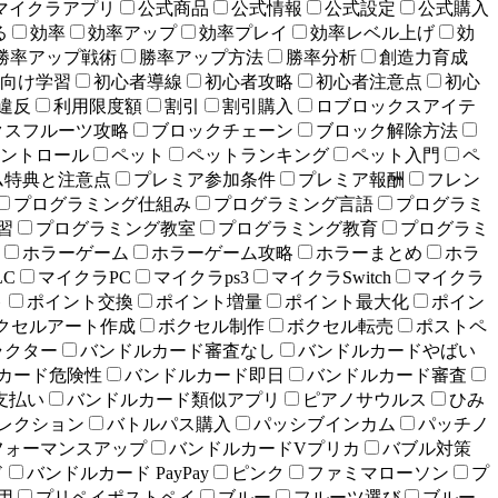
マイクラアプリ
公式商品
公式情報
公式設定
公式購入
る
効率
効率アップ
効率プレイ
効率レベル上げ
効
勝率アップ戦術
勝率アップ方法
勝率分析
創造力育成
向け学習
初心者導線
初心者攻略
初心者注意点
初心
違反
利用限度額
割引
割引購入
ロブロックスアイテ
クスフルーツ攻略
ブロックチェーン
ブロック解除方法
ントロール
ペット
ペットランキング
ペット入門
ペ
ム特典と注意点
プレミア参加条件
プレミア報酬
フレン
プログラミング仕組み
プログラミング言語
プログラミ
習
プログラミング教室
プログラミング教育
プログラミ
ホラーゲーム
ホラーゲーム攻略
ホラーまとめ
ホラ
LC
マイクラPC
マイクラps3
マイクラSwitch
マイクラ
ト
ポイント交換
ポイント増量
ポイント最大化
ポイン
クセルアート作成
ボクセル制作
ボクセル転売
ポストペ
ラクター
バンドルカード審査なし
バンドルカードやばい
カード危険性
バンドルカード即日
バンドルカード審査
支払い
バンドルカード類似アプリ
ピアノサウルス
ひみ
レクション
バトルパス購入
パッシブインカム
パッチノ
フォーマンスアップ
バンドルカードVプリカ
バブル対策
ド
バンドルカード PayPay
ピンク
ファミマローソン
プ
用
プリペイポストペイ
ブルー
フルーツ選び
ブルー