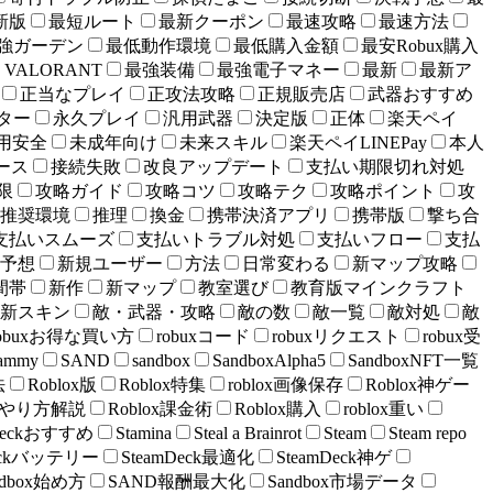
新版
最短ルート
最新クーポン
最速攻略
最速方法
強ガーデン
最低動作環境
最低購入金額
最安Robux購入
VALORANT
最強装備
最強電子マネー
最新
最新ア
正当なプレイ
正攻法攻略
正規販売店
武器おすすめ
ター
永久プレイ
汎用武器
決定版
正体
楽天ペイ
用安全
未成年向け
未来スキル
楽天ペイLINEPay
本人
ース
接続失敗
改良アップデート
支払い期限切れ対処
限
攻略ガイド
攻略コツ
攻略テク
攻略ポイント
攻
推奨環境
推理
換金
携帯決済アプリ
携帯版
撃ち合
支払いスムーズ
支払いトラブル対処
支払いフロー
支払
予想
新規ユーザー
方法
日常変わる
新マップ攻略
間帯
新作
新マップ
教室選び
教育版マインクラフト
新スキン
敵・武器・攻略
敵の数
敵一覧
敵対処
敵
obuxお得な買い方
robuxコード
robuxリクエスト
robux受
ammy
SAND
sandbox
SandboxAlpha5
SandboxNFT一覧
法
Roblox版
Roblox特集
roblox画像保存
Roblox神ゲー
課金やり方解説
Roblox課金術
Roblox購入
roblox重い
mDeckおすすめ
Stamina
Steal a Brainrot
Steam
Steam repo
Deckバッテリー
SteamDeck最適化
SteamDeck神ゲ
ndbox始め方
SAND報酬最大化
Sandbox市場データ