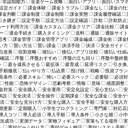
非認知能力
音楽ゲーム攻略
面白いアプリ
面白いスマ
設定ガイド
課金体験
課金トラブル
課金なし
課金の仕
課金判断
課金制度
課金制限
課金実態
課金履歴確認
引き継ぎ
設定手順
設定方法
設定確認
詐欺
詐欺防止
カード利用方法
課金カスタム
課金クリア
課金比較
課
ー
退会手続き
購入タイミング
送料
通販
通販サイト
思考
課金管理
課金管理アプリ
課金編成
課金術
課金
い方
賢い方法
賢い課金
決済手段
決済
安全ガイド
点改善
役割攻略
後払い
後払いアプリ比較
後払い仕組
確認
序盤
序盤おすすめ
序盤の立ち回り
序盤中盤終盤
ト
庭を成長させる
庭拡張
庭育成
延滞リスク
引き換
手順徹底
払いやり方
払込票
投げ銭
戦略
投資プラン
長条件
必要スキル
怖い
必要スペック
必要額
必須対
性能
恐怖デザイン
悲劇考察
情報
意味
感度調整
金対策
安全購入
安全運用
安定化設定
安心支払い
安
解説
安全決済
安全操作
定期課金
安全な課金
安全ゲ
済
安全な見分け方
安全な購入
安全手順
安全な購入方
期更新
定期購入
小学生プログラミング
専門家
対応店
導入コツ
導入必須
導入手順
導入条件
小さな畑
小中
況成功
実測データ
実物フィギュア
実落ちてる場所
実
ム
寄付ゲームやり方
寄付ゲーム検証
寄付システム手順