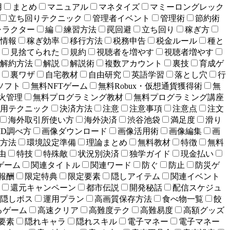
用
まとめ
マニュアル
マネタイズ
マミーロングレック
立ち回りテクニック
管理者イベント
管理術
節約術
ャラクター
編
練習方法
罠回避
立ち回り
稼ぎ方
情報
稼ぎ効率
移行方法
税務申告
税金ルール
種と
見捨てられた
規約
視聴者を増やす
視聴者増やす
解約方法
解説
解説術
複数アカウント
裏技
育成ゲ
裏ワザ
自宅教材
自由研究
英語学習
落とし穴
行
ソフト
無料NFTゲーム
無料Robux・仮想通貨獲得術
無
火管理
無料プログラミング教材
無料プログラミング講座
用テクニック
決済方法
注意
注意事項
注意点
注文
海外取引所使い方
海外決済
渋谷池袋
満足度
滑り
ID調べ方
画像ダウンロード
画像活用術
画像編集
画
方法
環境設定準備
理論まとめ
無料教材
特徴
無料
由
特技
特殊敵
状況別決済
独学ガイド
現金払い
ゲーム
関連タイトル
関連ワード
防ぐ
防止
防災ゲ
報酬
限定特典
限定要素
隠しアイテム
関連イベント
還元キャンペーン
都市伝説
開発秘話
配信スケジュ
隠しボス
運用プラン
高画質保存方法
食べ物一覧
餃
るゲーム
高速クリア
高難度テク
高難易度
高額グッズ
要素
隠れキャラ
隠れスキル
電子マネー
電子マネー