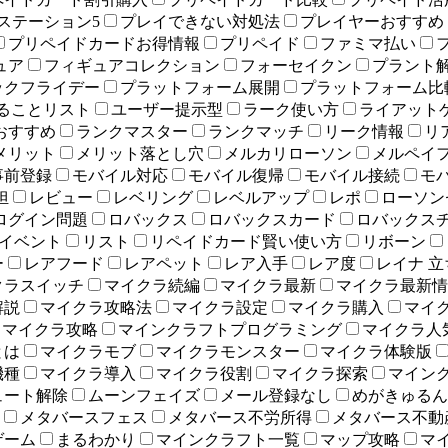
ステーション5
プレイできない対処法
プレイヤーおすすめ
プリペイドカードお得情報
プリペイド
ファミマ払い
ュア
フィギュアコレクション
フォーセイクン
プラント
ックフライデー
プラットフォーム展開
プラットフォーム比
ることリスト
ユーザー提示型
ラーク使い方
ライアット
おすすめ
ランクマスター
ランクマッチ
リーク情報
リ
メリット
メリット落とし穴
メルカリローソン
メルペイ
事前登録
モバイル対応
モバイル復帰
モバイル接続
モ
担
レビュー
レベリング
レベルアップ
レポ
ローソン
ログイン問題
ロバックス
ロバックスカード
ロバックス
イベント
リスト
リペイドカード賢い使い方
リボーン
ー
レアフード
レアペット
レア入手
レア度
レイナ 
クラスイッチ
マイクラ続編
マイクラ最新
マイクラ最新情
解説
マイクラ攻略法
マイクラ設定
マイクラ購入
マイ
マイクラ攻略
マインクラフトプログラミング
マイクラ人
とは
マイクラモブ
マイクラモンスター
マイクラ体験版
機種
マイクラ導入
マイクラ役割
マイクラ探索
マイン
ュート解除
ムーンフェイズ
メール登録なし
めがきゅるん
メタバースフェス
メタバース不労所得
メタバース不動
ゲーム
まるわかり
マインクラフト一覧
マップ攻略
マ