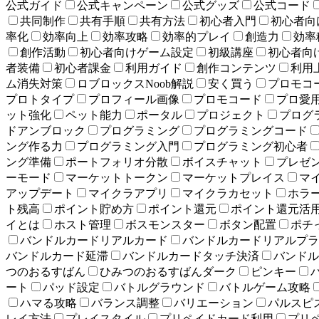
公式ガイド
公式キャンペーン
公式グッズ
公式コード
共同制作
共有手順
共有方法
初心者入門
初心者向け
率化
効率向上
効率攻略
効率的プレイ
創造力
効率
創作活動
初心者向けゲーム設定
初級講座
初心者向
者装備
初心者課金
利用ガイド
創作コンテンツ
利用
ム消失対策
ロブロックスNoob解説
安く買う
プロモコ
プロトタイプ
プロフィール画像
プロモコード
プロ愛
ット強化
ペット能力
ポータル
プロジェクト
プログ
ドアンブロック
プログラミング
プログラミングコード
ング作る力
プログラミング入門
プログラミング初心者
ング準備
ポートフォリオ分散
ボイスチャット
プレゼ
ーモード
マーケットトークン
マーケットプレイス
マ
アップデート
マイクラアプリ
マイクラカセット
ホラ
ト残高
ポイント貯め方
ポイント還元
ポイント還元活
イとは
ホスト管理
ボスモンスター
ボタン配置
ポチ
バンドルカードリアルカード
バンドルカードリアルプラ
バンドルカード延滞
バンドルカードタッチ決済
バンドル
つのおるすばん
ひみつのおるすばんダーク
ピンキー
ート
パッド設定
バトルグラウンド
バトルゲーム攻略
ハマる攻略
バランス調整
バリエーション
パルスピ
レイ方法
プレイスタイル
プリペイドカード利用
プリ