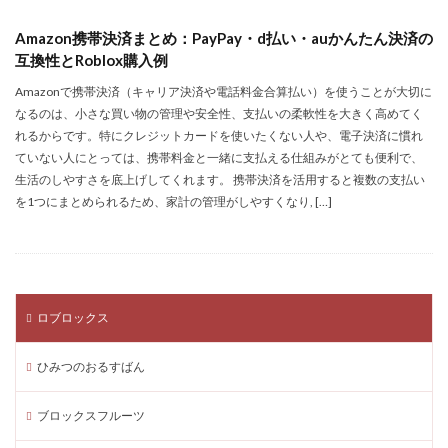
家族設定
寄付ゲーム
寄付ゲームやり方
Amazon携帯決済まとめ：PayPay・d払い・auかんたん決済の
寄付ゲーム検証
寄付システム手順
互換性とRoblox購入例
寄付トラブル防止
探偵たまご
接続切断
Amazonで携帯決済（キャリア決済や電話料金合算払い）を使うことが大切に
決戦予想
最新開催情報
最新パッチ
なるのは、小さな買い物の管理や安全性、支払いの柔軟性を大きく高めてく
最新リーク情報
最新人気グッズ
最新対応
れるからです。特にクレジットカードを使いたくない人や、電子決済に慣れ
ていない人にとっては、携帯料金と一緒に支払える仕組みがとても便利で、
最新情報
最新教育技術
最新活用事例
最新版
生活のしやすさを底上げしてくれます。 携帯決済を活用すると複数の支払い
最短ルート
最新クーポン
最速攻略
最速方法
を1つにまとめられるため、家計の管理がしやすくなり, […]
最適ゲーム
最適化
最適術
最高おすすめ
有利ポジション
有効期限
最新コード
最新ガイド
有料アプリ
最強ガーデン
最低動作環境
最低購入金額
最安Robux購入法
ロブロックス
最安値
最安値購入
最安購入ルート
最安運用
ひみつのおるすばん
最強
最強コツ
最新カード
最強戦略
最強武器
最強武器 VALORANT
最強装備
ブロックスフルーツ
最強電子マネー
最新
最新アップデート