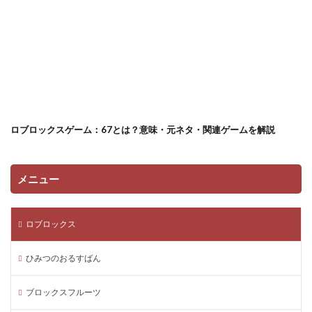
robloxフィギュア
robloxワールド
Robloxプリペイド利用ガイド
Robloxプレイ
Robloxプログラミング
Robloxホラー
Robloxマップ
Robloxミーム
Robloxモード
robloxラジオコード
Robloxロア
SteamVPN
SteamVR最強タイトル
Restaurant Tycoon 3
VALORANT PC性能
trade
ロブロックスゲーム：67とは？意味・元ネタ・関連ゲームを解説
TRANQ GUN
Trust Wallet
TUMBLE
TwoTime
V-Bucks
VALORANT PCインストール
メニュー
VALORANT PCスペック
VALORANT PS4予定
TOP10
Valorant VP
Valorant VP購入方法
ロブロックス
VALORANT インストール容量
VALORANT エージェント戦術
VALORANT オーメン攻略
ひみつのおるすばん
VALORANT キーボード
VALORANT クロスプレイ
VALORANT システム要件
Tracker.gg
ブロックスフルーツ