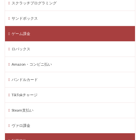
スクラッチプログラミング
支払い期限切れ対処
支払い番号
支払い番号入力ミス
支払い番号問題
支払い確認
サンドボックス
支払い設定
支払い遅れ
支持
攻略
支払い期限
攻略ガイド
攻略コツ
攻略テク
ゲーム課金
攻略ポイント
攻略大全
攻略技
攻略方法
ロバックス
攻略法
支払い期限切れ
支払い方法代替
放置攻略
操作ガイド
接続方法
推し活
Amazon・コンビニ払い
推奨環境
推理
換金
携帯決済アプリ
バンドルカード
携帯版
撃ち合いコツ
操作できない
支払い方法
操作方法
支払い
TikTokチャージ
支払いアプリ比較
支払いエラー対応
支払いエラー解決
支払いスムーズ
Steam支払い
支払いトラブル対処
支払いフロー
支払い保証方法
ヴァロ課金
攻略法徹底解説
放置稼ぎ
時間短縮
无限広がり
新作対応
新敵
新機能