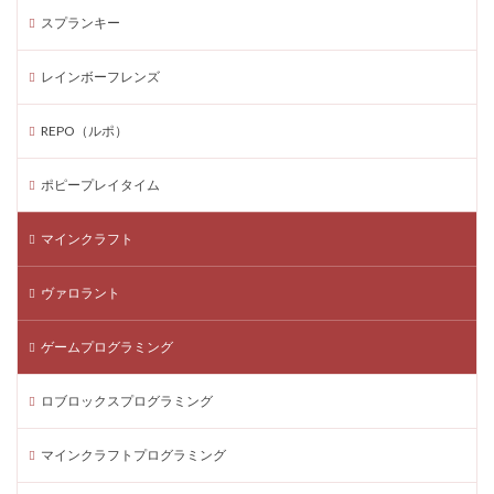
TikTok課金方法
VALORANT ダウンロード方法
スプランキー
TikTokコインチャージのコンビニ利用時に押さえておくべき注
意点タグ
レインボーフレンズ
TikTok LIVE収益
TikTok Shop
TikTok Shop支払い方法
tiktok.com/coin
REPO（ルポ）
tiktokウェブチャージ
tiktokウェブ課金
ポピープレイタイム
TikTokコイン
TikTokコインチャージ
TikTokコインチャージ注意
TikTok課金
マインクラフト
TikTokコインとは
TikTokコイン安く買う
TikTokコイン無料
TikTokサブスク
TikTokチャージ
ヴァロラント
tiktokライトポイント
TikTok公式サポート
ゲームプログラミング
TikTok収益化
TikTok投げ銭
VALORANT スマホ対応
VALORANT データ削除
TikTok LIVE
ロブロックスプログラミング
Webセキュリティ
VPパッケージ
VP価格推移
VP課金最新情報
VP購入
VP購入方法
マインクラフトプログラミング
VRゲームおすすめ
VRゲーム投資
WAONスマホ