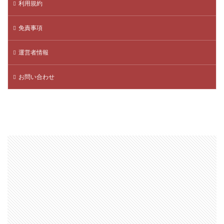
利用規約
TikTok Liteキャンペーン
SteamWorkshop
Steamポイント比較
Steamコスパランキング
免責事項
Steamサマーセール
SteamセールJRPG
運営者情報
Steamセール予想
Steamチャージ戦略
Steamファミリー共有
Steamファミリー機能
お問い合わせ
Steamポイント
Steamポイント運用
Steamコード裏技
Steamライブラリ共有
Steamリファビッシュ
Steam価格変動
Steam価格変動対策
Steam円安
Steam円安対策
Steam副業
Steam効率運用
Steamコスト削減
Steamコード無料
Steam安全設定
Steamギフト大量購入
Steamウォレット
Steamウォレット送金
Steamおすすめゲーム
Steamお得
Steamお得情報
Steamお得購入
Steamギフト
Steamギフトカード