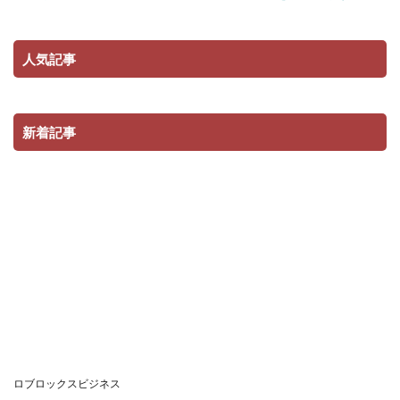
Robloxギフトカード買い方
Robloxギフトカード購入ガイド
人気記事
Robloxギフトカード購入方法
Robloxキャラ
Robloxグッズ
Robloxクリア
Robloxゲーム開発
robloxおもちゃ
Robloxコード
新着記事
Robloxコイン貯蓄必勝法
Robloxコラボ
Robloxコントローラー設定
Robloxコンビニクレカ
Robloxコンビニ払い
Robloxコンビニ振込
Robloxサポート
robloxカスタム
Robloxおすすめ
Robloxスキン
Roblox repo
Riot Games公式
Riot Vanguardエラー
Riotゲーム環境
RMT
Roblox
Roblox d払い
Roblox FPS
Roblox Premiumメリット
Roblox ShopPay
Robloxイベント
Roblox Studio
ロブロックスビジネス
Roblox Studio必須技術
Roblox2025必勝テクニック