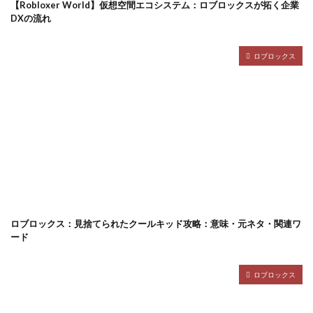
【Robloxer World】仮想空間エコシステム：ロブロックスが拓く企業
DXの流れ
Robloxer
Robloxer解説
robloxID
RobloxRP
Robloxアート
robloxアバター
Robloxシーン払い
ロブロックス
Robloxスキンコード
Roblox攻略
Roblox図鑑
Roblox先読み
Roblox再現
Roblox初心者意味
Roblox初心者課金ガイド
Roblox前払い
Roblox効率的お金稼ぎ
Roblox勢
Roblox単価徹底比較
roblox塗り絵
Roblox伏線
roblox安全
Roblox安全課金
Roblox安全課金入門
roblox寄付
roblox寄付マナー
Roblox手数料
Roblox投票
Roblox支払い
Roblox支払い方法
ロブロックス：見捨てられたクールキッド攻略：意味・元ネタ・関連ワ
roblox会話
roblox不具合
Robloxスキン変更
ード
Robloxファン
Robloxスクリプト
robloxセキュリティ
Robloxチート
Robloxツール
ロブロックス
robloxデモンソウル
robloxぬいぐるみ
Robloxバーコード決済
robloxハッカー