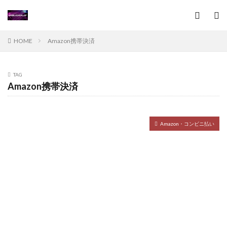
安全なスマホ決済
安全な見分け方
安全な購入
安全手順
安全な購入方法
安全な遊び方
安全に遊ぶ
安全プレイ
安全使い方
安全利用
HOME
Amazon携帯決済
安全受取法
安全対策
安全性チェック
定期更新
定期購入
小学生プログラミング
TAG
専門家
対応店舗
対応状況
対戦ゲーム
Amazon携帯決済
対策
対策Q&A
対策行動
対策集
対象年齢
将来展望
対応タイトル
将来展開
Amazon・コンビニ払い
導入コツ
導入必須
導入手順
導入条件
小さな畑
小中学生向け
小学校プログラミング
小学生
対応可否
対処法
定義
家庭学習
実ランキング
実一覧
実態
実況成功
実測データ
実物フィギュア
実落ちてる場所
実践テクニック
家庭学習プログラミング
審査基準
家庭学習環境
家庭用ヴァロ
家族共有