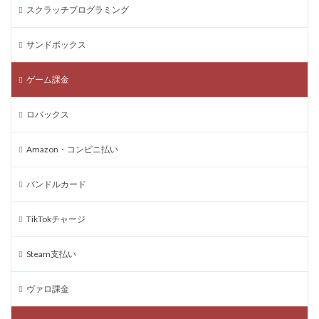
スクラッチプログラミング
Windows11
VoxEdit使い方
Windows活用
Xbox
Xboxヴァロラント
Xboxタクティカル
サンドボックス
XPブースト
アート作品
アート活用法
ゲーム課金
アイコン作成
VPチャージ
VoxEditPro
VALORANT トラッカー
VALORANT 初プレイ
ロバックス
VALORANT トラブル対処
VALORANT バトルパス価値
VALORANT プレイ環境
VALORANT プロデバイス
Amazon・コンビニ払い
VALORANT マウスパッド
VALORANT モバイル版
バンドルカード
VALORANT ラーク解説
VALORANT レイナ攻略
VALORANT 役割別攻略
Visaプリペイド
TikTokチャージ
VALORANT 推奨PC
VALORANT 推奨スペック
VALORANT 最適設定
VALORANT 課金攻略
Steam支払い
VALORANT 起動手順
VALORANT 魅力解説
ヴァロ課金
Valorantキャンペーン
Valorant課金
Valorant課金と決済アプリの関係
TikTok LIVEギフト