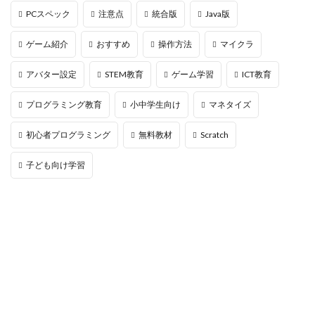
PCスペック
注意点
統合版
Java版
ROI計算
roblox鬼滅の刃
SafeHaven
Sammy
SAND
sandbox
SandboxAlpha5
ゲーム紹介
おすすめ
操作方法
マイクラ
SandboxNFT一覧
SandboxNikeコラボ
アバター設定
STEM教育
ゲーム学習
ICT教育
Sandboxアセット
robux
Roblox顔認証
sandboxゲーム
Roblox要素
プログラミング教育
小中学生向け
マネタイズ
Roblox無料Robux獲得方法
Roblox版
Roblox特集
初心者プログラミング
無料教材
Scratch
roblox画像保存
Roblox神ゲー
roblox管理
Roblox練習
Roblox考察
roblox言語設定
子ども向け学習
roblox音
Roblox課金
Roblox課金カード選び方
Roblox課金やり方解説
Roblox課金術
Roblox購入
roblox重い
Roblox開発ノウハウ
Roblox関連
Roblox電子マネー
Sandboxイベント
Sandboxマーケット攻略
Roblox活用
SteamDeckおすすめ
Stamina
Steal a Brainrot
Steam
Steam repo
Steam0円プレイ