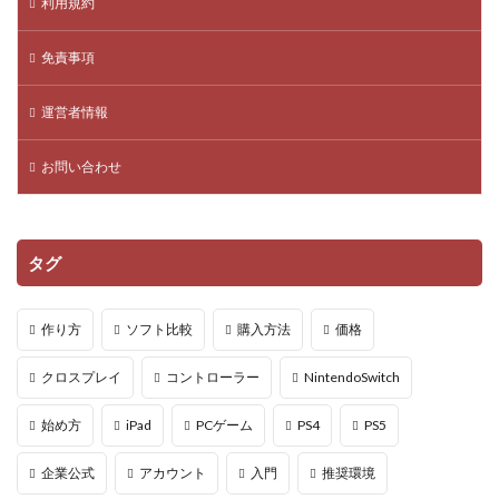
利用規約
新装備
新要素
新要素予想
新規ユーザー
方法
日常変わる
新マップ攻略
日本政府目標
免責事項
日本時間
日本語化
日本語対応
日本語解説
運営者情報
早期アクセス
映画みたいなゲーム
時短ガイド
時間帯
新作
新マップ
教室選び
お問い合わせ
教育版マインクラフト
教材比較
教育
教育ツール
教育プログラミング
教育メリット
教育事例
教育効果
教育活用
数字ミーム
タグ
新スキン
敵・武器・攻略
敵の数
敵一覧
敵対処
敵対策
文房具
新アドオン
作り方
ソフト比較
購入方法
価格
新キャラ
新キャラクター
パッケージ版
クロスプレイ
コントローラー
NintendoSwitch
ハッカー対策
0円スタート
Robux購入
Robuxお得な買い方
robuxコード
robuxリクエスト
始め方
iPad
PCゲーム
PS4
PS5
robux受け取り方
robux支払い履歴
企業公式
アカウント
入門
推奨環境
robux本当にもらえる
Robux稼ぐ
Robux管理