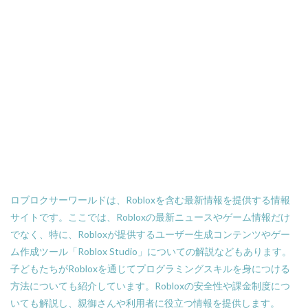
SteamDeck2
SteamDeckOLED
SteamDeckOLED2
SteamDeckゲーム
Sprunkiスキル解説
SteamDeckバッテリー
SteamDeck最適化
SteamDeck神ゲ
SteamDeck神ゲー
SteamDLC配布
SteamMOD収益化
SteamMOD販売
SteamROI
Sprunki緑キャラ攻略
Sprunki
Sandbox始め方
SAND報酬最大化
Sandbox市場データ
Sandbox無料DL
SANDステーキング
SANDトークン
SAND価格予測
SAND利回り20%
SAND収益化
ロブロクサーワールドは、Robloxを含む最新情報を提供する情報
SAND報酬
SAND将来性
Sorare
サイトです。ここでは、Robloxの最新ニュースやゲーム情報だけ
SAND無料稼ぎ方
SAND稼ぎ方
SAND購入取引所
でなく、特に、Robloxが提供するユーザー生成コンテンツやゲー
Scratch
Scratch 2.0
Scratchとは
script
ム作成ツール「Roblox Studio」についての解説などもあります。
SNS話題
Solana比較
roblox活用法
子どもたちがRobloxを通じてプログラミングスキルを身につける
Roblox決済
SteamVR
Robloxクレカコンビニ
方法についても紹介しています。Robloxの安全性や課金制度につ
いても解説し、親御さんや利用者に役立つ情報を提供します。
Robloxギフトカード
Robloxギフトカード初心者ガイド