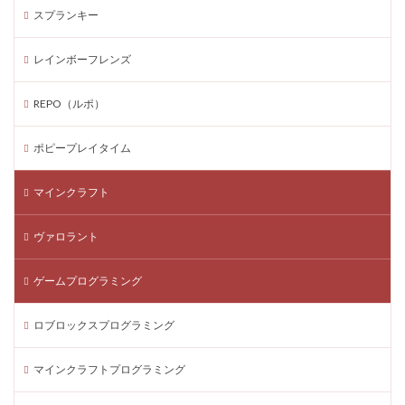
最新アプデ
最新イベント
有料アイテム
スプランキー
有料パス
暗殺者vs保安官2
武器構成
レインボーフレンズ
正体考察
正体解説
正当なプレイ
正攻法攻略
正規販売店
武器おすすめ
武器スキン価格
REPO（ルポ）
武器ティア
武器比較
次世代機対応
武器解説
ポピープレイタイム
残高不足
残高不足対策
比較
水色キャラクター
永久プレイ
汎用武器
マインクラフト
決定版
正体
楽天ペイSteam
有料要素
未成年学生
期間限定
期間限定報酬
ヴァロラント
期限ガイド
木造アパート
未成年
未成年OK
ゲームプログラミング
未成年利用安全
未成年向け
未来スキル
楽天ペイLINEPay
本人確認
本人確認不要
ロブロックスプログラミング
本格
条件
検索意図
検証
楽しく学ぶ
楽しむ方法
楽天Edy
曲の流し方
マインクラフトプログラミング
暗号資産ニュース
接続失敗
改良アップデート