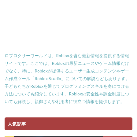
Amazonローソン
Amazon分割払い
Amazon分割払い手順
Amazon携帯決済
Amazon支払い方法
ASSET価格調査
Amazon残高
Amazon決済エラー
Amazon請求書払い
Amazon返金サポート
Android
Android設定
Apex Coins
Apex Legends
ASSET仕入れ戦略
ロブロクサーワールドは、Robloxを含む最新情報を提供する情報
NFTアート仕組み
NFTアイテム
repo設定
サイトです。ここでは、Robloxの最新ニュースやゲーム情報だけ
PS3版マインクラフト
PlayStationマイクラ
でなく、特に、Robloxが提供するユーザー生成コンテンツやゲー
PlayToEarn
PLS DONATE
Polygon
ム作成ツール「Roblox Studio」についての解説などもあります。
Polygon比較
Premium定期購入お得度
子どもたちがRobloxを通じてプログラミングスキルを身につける
Procreate NFT
PS3とPCの違い
PS4
方法についても紹介しています。Robloxの安全性や課金制度につ
いても解説し、親御さんや利用者に役立つ情報を提供します。
PINコードチャージ方法
PS4タクティカルFPS
PS4マイクラ値段
PS4対応
PS5
PS5ヴァロ
PS5ゲーム一覧
PS5マイクラ
PS5級性能
人気記事
Play to Earn
PC版 VALORANT
PVPマップ