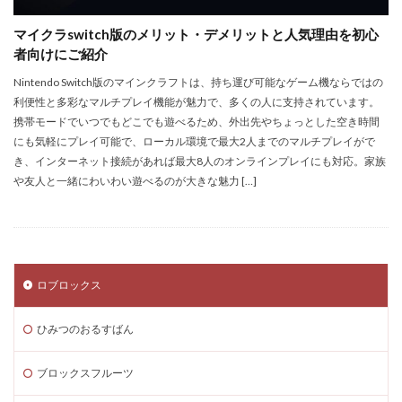
Steamセール予想
Steamチャージ戦略
マイクラswitch版のメリット・デメリットと人気理由を初心
Steamファミリー共有
Steamファミリー機能
者向けにご紹介
Steamポイント
Steamポイント運用
Nintendo Switch版のマインクラフトは、持ち運び可能なゲーム機ならではの
Steamコード裏技
Steamライブラリ共有
利便性と多彩なマルチプレイ機能が魅力で、多くの人に支持されています。
Steamリファビッシュ
Steam価格変動
携帯モードでいつでもどこでも遊べるため、外出先やちょっとした空き時間
にも気軽にプレイ可能で、ローカル環境で最大2人までのマルチプレイがで
Steam価格変動対策
Steam円安
Steam円安対策
き、インターネット接続があれば最大8人のオンラインプレイにも対応。家族
Steam副業
Steam効率運用
Steamコスト削減
や友人と一緒にわいわい遊べるのが大きな魅力 […]
Steamコード無料
Steam安全設定
Steamギフト大量購入
Steamウォレット
Steamウォレット送金
Steamおすすめゲーム
Steamお得
Steamお得情報
Steamお得購入
ロブロックス
Steamギフト
Steamギフトカード
ひみつのおるすばん
Steamクリエイター
Steamコード最安値
Steamゲーム入手
Steamゲーム制作
ブロックスフルーツ
Steamゲーム攻略
Steamゲーム機