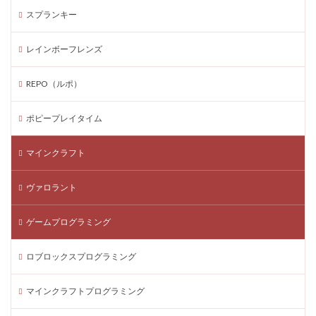
TikTok課金方法
VALORANT ダウンロード方法
スプランキー
TikTokコインチャージのコンビニ利用時に押さえておくべき注
意点タグ
レインボーフレンズ
TikTok LIVE収益
TikTok Shop
TikTok Shop支払い方法
tiktok.com/coin
REPO（ルポ）
tiktokウェブチャージ
tiktokウェブ課金
ポピープレイタイム
TikTokコイン
TikTokコインチャージ
TikTokコインチャージ注意
TikTok課金
マインクラフト
TikTokコインとは
TikTokコイン安く買う
TikTokコイン無料
TikTokサブスク
TikTokチャージ
ヴァロラント
tiktokライトポイント
TikTok公式サポート
ゲームプログラミング
TikTok収益化
TikTok投げ銭
VALORANT スマホ対応
VALORANT データ削除
TikTok LIVE
ロブロックスプログラミング
Webセキュリティ
VPパッケージ
VP価格推移
VP課金最新情報
VP購入
VP購入方法
マインクラフトプログラミング
VRゲームおすすめ
VRゲーム投資
WAONスマホ