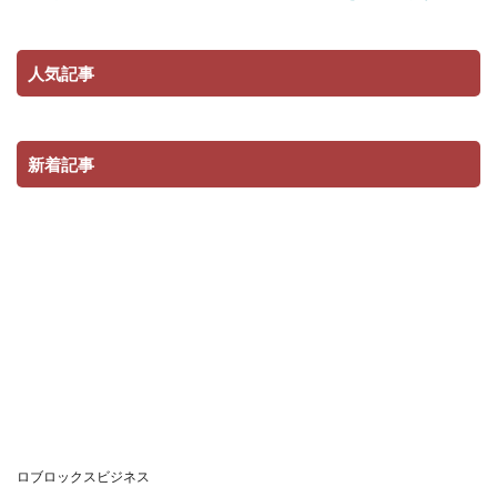
Robloxギフトカード買い方
Robloxギフトカード購入ガイド
人気記事
Robloxギフトカード購入方法
Robloxキャラ
Robloxグッズ
Robloxクリア
Robloxゲーム開発
robloxおもちゃ
Robloxコード
新着記事
Robloxコイン貯蓄必勝法
Robloxコラボ
Robloxコントローラー設定
Robloxコンビニクレカ
Robloxコンビニ払い
Robloxコンビニ振込
Robloxサポート
robloxカスタム
Robloxおすすめ
Robloxスキン
Roblox repo
Riot Games公式
Riot Vanguardエラー
Riotゲーム環境
RMT
Roblox
Roblox d払い
Roblox FPS
Roblox Premiumメリット
Roblox ShopPay
Robloxイベント
Roblox Studio
ロブロックスビジネス
Roblox Studio必須技術
Roblox2025必勝テクニック