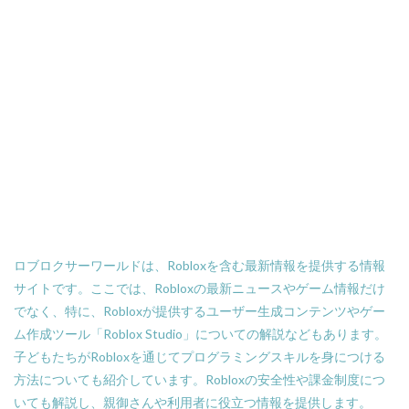
SteamDeck2
SteamDeckOLED
SteamDeckOLED2
SteamDeckゲーム
Sprunkiスキル解説
SteamDeckバッテリー
SteamDeck最適化
SteamDeck神ゲ
SteamDeck神ゲー
SteamDLC配布
SteamMOD収益化
SteamMOD販売
SteamROI
Sprunki緑キャラ攻略
Sprunki
Sandbox始め方
SAND報酬最大化
Sandbox市場データ
Sandbox無料DL
SANDステーキング
SANDトークン
SAND価格予測
SAND利回り20%
SAND収益化
ロブロクサーワールドは、Robloxを含む最新情報を提供する情報
SAND報酬
SAND将来性
Sorare
サイトです。ここでは、Robloxの最新ニュースやゲーム情報だけ
SAND無料稼ぎ方
SAND稼ぎ方
SAND購入取引所
でなく、特に、Robloxが提供するユーザー生成コンテンツやゲー
Scratch
Scratch 2.0
Scratchとは
script
ム作成ツール「Roblox Studio」についての解説などもあります。
SNS話題
Solana比較
roblox活用法
子どもたちがRobloxを通じてプログラミングスキルを身につける
Roblox決済
SteamVR
Robloxクレカコンビニ
方法についても紹介しています。Robloxの安全性や課金制度につ
いても解説し、親御さんや利用者に役立つ情報を提供します。
Robloxギフトカード
Robloxギフトカード初心者ガイド