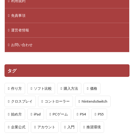
利用規約
新装備
新要素
新要素予想
新規ユーザー
方法
日常変わる
新マップ攻略
日本政府目標
免責事項
日本時間
日本語化
日本語対応
日本語解説
運営者情報
早期アクセス
映画みたいなゲーム
時短ガイド
時間帯
新作
新マップ
教室選び
お問い合わせ
教育版マインクラフト
教材比較
教育
教育ツール
教育プログラミング
教育メリット
教育事例
教育効果
教育活用
数字ミーム
タグ
新スキン
敵・武器・攻略
敵の数
敵一覧
敵対処
敵対策
文房具
新アドオン
作り方
ソフト比較
購入方法
価格
新キャラ
新キャラクター
パッケージ版
クロスプレイ
コントローラー
NintendoSwitch
ハッカー対策
0円スタート
Robux購入
Robuxお得な買い方
robuxコード
robuxリクエスト
始め方
iPad
PCゲーム
PS4
PS5
robux受け取り方
robux支払い履歴
企業公式
アカウント
入門
推奨環境
robux本当にもらえる
Robux稼ぐ
Robux管理