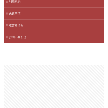
利用規約
TikTok Liteキャンペーン
SteamWorkshop
Steamポイント比較
Steamコスパランキング
免責事項
Steamサマーセール
SteamセールJRPG
運営者情報
Steamセール予想
Steamチャージ戦略
Steamファミリー共有
Steamファミリー機能
お問い合わせ
Steamポイント
Steamポイント運用
Steamコード裏技
Steamライブラリ共有
Steamリファビッシュ
Steam価格変動
Steam価格変動対策
Steam円安
Steam円安対策
Steam副業
Steam効率運用
Steamコスト削減
Steamコード無料
Steam安全設定
Steamギフト大量購入
Steamウォレット
Steamウォレット送金
Steamおすすめゲーム
Steamお得
Steamお得情報
Steamお得購入
Steamギフト
Steamギフトカード