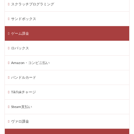
スクラッチプログラミング
Windows11
VoxEdit使い方
Windows活用
Xbox
Xboxヴァロラント
Xboxタクティカル
サンドボックス
XPブースト
アート作品
アート活用法
ゲーム課金
アイコン作成
VPチャージ
VoxEditPro
VALORANT トラッカー
VALORANT 初プレイ
ロバックス
VALORANT トラブル対処
VALORANT バトルパス価値
VALORANT プレイ環境
VALORANT プロデバイス
Amazon・コンビニ払い
VALORANT マウスパッド
VALORANT モバイル版
バンドルカード
VALORANT ラーク解説
VALORANT レイナ攻略
VALORANT 役割別攻略
Visaプリペイド
TikTokチャージ
VALORANT 推奨PC
VALORANT 推奨スペック
VALORANT 最適設定
VALORANT 課金攻略
Steam支払い
VALORANT 起動手順
VALORANT 魅力解説
ヴァロ課金
Valorantキャンペーン
Valorant課金
Valorant課金と決済アプリの関係
TikTok LIVEギフト