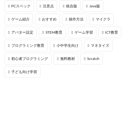
PCスペック
注意点
統合版
Java版
ROI計算
roblox鬼滅の刃
SafeHaven
Sammy
SAND
sandbox
SandboxAlpha5
ゲーム紹介
おすすめ
操作方法
マイクラ
SandboxNFT一覧
SandboxNikeコラボ
アバター設定
STEM教育
ゲーム学習
ICT教育
Sandboxアセット
robux
Roblox顔認証
sandboxゲーム
Roblox要素
プログラミング教育
小中学生向け
マネタイズ
Roblox無料Robux獲得方法
Roblox版
Roblox特集
初心者プログラミング
無料教材
Scratch
roblox画像保存
Roblox神ゲー
roblox管理
Roblox練習
Roblox考察
roblox言語設定
子ども向け学習
roblox音
Roblox課金
Roblox課金カード選び方
Roblox課金やり方解説
Roblox課金術
Roblox購入
roblox重い
Roblox開発ノウハウ
Roblox関連
Roblox電子マネー
Sandboxイベント
Sandboxマーケット攻略
Roblox活用
SteamDeckおすすめ
Stamina
Steal a Brainrot
Steam
Steam repo
Steam0円プレイ