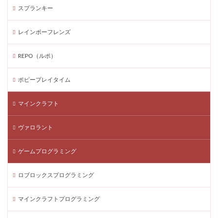
最新アプデ
最新イベント
有料アイテム
スプランキー
有料パス
暗殺者vs保安官2
武器構成
レインボーフレンズ
正体考察
正体解説
正当なプレイ
正攻法攻略
正規販売店
武器おすすめ
武器スキン価格
REPO（ルポ）
武器ティア
武器比較
次世代機対応
武器解説
ポピープレイタイム
残高不足
残高不足対策
比較
水色キャラクター
永久プレイ
汎用武器
マインクラフト
決定版
正体
楽天ペイSteam
有料要素
未成年学生
期間限定
期間限定報酬
ヴァロラント
期限ガイド
木造アパート
未成年
未成年OK
ゲームプログラミング
未成年利用安全
未成年向け
未来スキル
楽天ペイLINEPay
本人確認
本人確認不要
ロブロックスプログラミング
本格
条件
検索意図
検証
楽しく学ぶ
楽しむ方法
楽天Edy
曲の流し方
マインクラフトプログラミング
暗号資産ニュース
接続失敗
改良アップデート