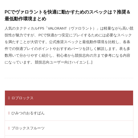
家族設定
寄付ゲーム
寄付ゲームやり方
PCでヴァロラントを快適に動かすためのスペックは？推奨＆
寄付ゲーム検証
寄付システム手順
最低動作環境まとめ
寄付トラブル防止
探偵たまご
接続切断
人気のタクティカルFPS「VALORANT（ヴァロラント）」は軽量ながら高い競
決戦予想
最新開催情報
最新パッチ
技性が魅力ですが、 PCで快適かつ安定にプレイするためには必要なスペック
最新リーク情報
最新人気グッズ
最新対応
を満たすことが大切です。公式推奨スペックと最低動作環境を比較し、各条
件での快適プレイのポイントやおすすめパーツを詳しく解説します。表も多
最新情報
最新教育技術
最新活用事例
最新版
数用いて分かりやすく紹介し、初心者から競技志向の方まで参考になる内容
最短ルート
最新クーポン
最速攻略
最速方法
になっています。 競技志向ユーザー向けハイエン […]
最適ゲーム
最適化
最適術
最高おすすめ
有利ポジション
有効期限
最新コード
最新ガイド
有料アプリ
最強ガーデン
最低動作環境
最低購入金額
最安Robux購入法
ロブロックス
最安値
最安値購入
最安購入ルート
最安運用
ひみつのおるすばん
最強
最強コツ
最新カード
最強戦略
最強武器
最強武器 VALORANT
最強装備
ブロックスフルーツ
最強電子マネー
最新
最新アップデート