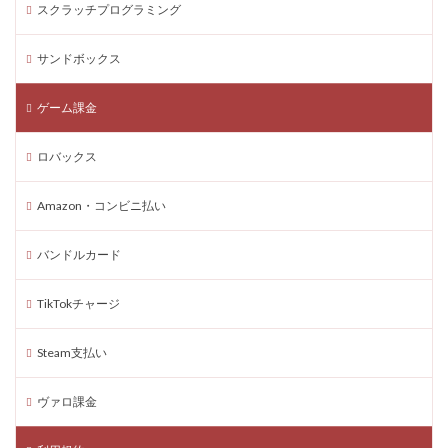
スクラッチプログラミング
支払い期限切れ対処
支払い番号
支払い番号入力ミス
支払い番号問題
支払い確認
サンドボックス
支払い設定
支払い遅れ
支持
攻略
支払い期限
攻略ガイド
攻略コツ
攻略テク
ゲーム課金
攻略ポイント
攻略大全
攻略技
攻略方法
ロバックス
攻略法
支払い期限切れ
支払い方法代替
放置攻略
操作ガイド
接続方法
推し活
Amazon・コンビニ払い
推奨環境
推理
換金
携帯決済アプリ
バンドルカード
携帯版
撃ち合いコツ
操作できない
支払い方法
操作方法
支払い
TikTokチャージ
支払いアプリ比較
支払いエラー対応
支払いエラー解決
支払いスムーズ
Steam支払い
支払いトラブル対処
支払いフロー
支払い保証方法
ヴァロ課金
攻略法徹底解説
放置稼ぎ
時間短縮
无限広がり
新作対応
新敵
新機能