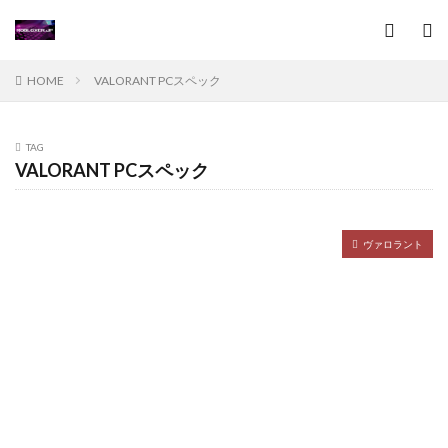
安全なスマホ決済
安全な見分け方
安全な購入
安全手順
安全な購入方法
安全な遊び方
安全に遊ぶ
安全プレイ
安全使い方
安全利用
HOME
VALORANT PCスペック
安全受取法
安全対策
安全性チェック
定期更新
定期購入
小学生プログラミング
TAG
専門家
対応店舗
対応状況
対戦ゲーム
VALORANT PCスペック
対策
対策Q&A
対策行動
対策集
対象年齢
将来展望
対応タイトル
将来展開
ヴァロラント
導入コツ
導入必須
導入手順
導入条件
小さな畑
小中学生向け
小学校プログラミング
小学生
対応可否
対処法
定義
家庭学習
実ランキング
実一覧
実態
実況成功
実測データ
実物フィギュア
実落ちてる場所
実践テクニック
家庭学習プログラミング
審査基準
家庭学習環境
家庭用ヴァロ
家族共有