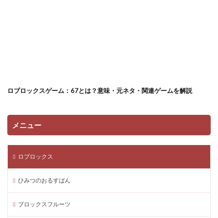
robloxフィギュア
robloxワールド
Robloxプリペイド利用ガイド
Robloxプレイ
Robloxプログラミング
Robloxホラー
Robloxマップ
Robloxミーム
Robloxモード
robloxラジオコード
Robloxロア
SteamVPN
SteamVR最強タイトル
Restaurant Tycoon 3
VALORANT PC性能
trade
ロブロックスゲーム：67とは？意味・元ネタ・関連ゲームを解説
TRANQ GUN
Trust Wallet
TUMBLE
TwoTime
V-Bucks
VALORANT PCインストール
メニュー
VALORANT PCスペック
VALORANT PS4予定
TOP10
Valorant VP
Valorant VP購入方法
ロブロックス
VALORANT インストール容量
VALORANT エージェント戦術
VALORANT オーメン攻略
ひみつのおるすばん
VALORANT キーボード
VALORANT クロスプレイ
VALORANT システム要件
Tracker.gg
ブロックスフルーツ