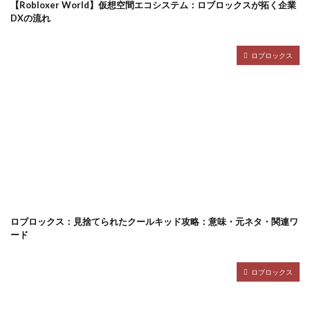
【Robloxer World】仮想空間エコシステム：ロブロックスが拓く企業
DXの流れ
Robloxer
Robloxer解説
robloxID
RobloxRP
Robloxアート
robloxアバター
Robloxシーン払い
ロブロックス
Robloxスキンコード
Roblox攻略
Roblox図鑑
Roblox先読み
Roblox再現
Roblox初心者意味
Roblox初心者課金ガイド
Roblox前払い
Roblox効率的お金稼ぎ
Roblox勢
Roblox単価徹底比較
roblox塗り絵
Roblox伏線
roblox安全
Roblox安全課金
Roblox安全課金入門
roblox寄付
roblox寄付マナー
Roblox手数料
Roblox投票
Roblox支払い
Roblox支払い方法
ロブロックス：見捨てられたクールキッド攻略：意味・元ネタ・関連ワ
roblox会話
roblox不具合
Robloxスキン変更
ード
Robloxファン
Robloxスクリプト
robloxセキュリティ
Robloxチート
Robloxツール
ロブロックス
robloxデモンソウル
robloxぬいぐるみ
Robloxバーコード決済
robloxハッカー