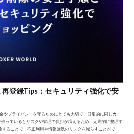
Riot Gamesランチャー
REPO類似
アイディア
FPS設定
E
ETH買い方
eスポーツ
eスポーツ展開
eスポーツ機材
For
ERC-721
GameMakerテンプレート
GameMaker使い方
GET
Google Play
Grow a Garden
Hyper Shot
ICT教育
ETH M
IDとの違い
Delta
CryptoSpells
CS版最新情報
CS版違い
DeFi運用
DeFi運用リスク
DEJP
Delta Executor
Elliot
 Japan
d払い
d払いポイント
d払い使い方
d払い選び方
ECネットショッピング
ICチップ
ID確認方法
codes
Min
ookヴァロラント
macヴァロ対応
MakeCode
Marvelコラボ
M
と再登録Tips：セキュリティ強化で安
ュリティ
Minecraft
Luaプログラミング
minecraft噂
MITスク
OD開発
NFCタッチ決済
NFT
NFTアートとは
Lua入門
iPad最適化
iPhone
iPhone Android
IT環境
IT用語
J
のお金やプライバシーを守るためにとても大切で、日常的に同じカー
va版
John Doe
LethalCompany
JRPGSteam
JRPGおすすめ
が残っているとリスクや管理の負担が増えるため、定期的に整理す
ns
K/D改善
LAND価格分析
LAND物件選定
LAND賃貸収入
除することで、不正利用や情報漏洩のリスクを減らすことがで
CryptoPunks
Bキー
NFTアート作り方
Amazon d払い
7選