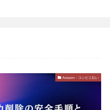
略
Steamファミリー共有
Steamファミリー機能
Steamポイント
用
Steamコード裏技
Steamライブラリ共有
Steamリファビッシュ
策
Steam円安
Steam円安対策
Steam副業
Steam効率運用
Steam安全設定
Steamギフト大量購入
Steamウォレット
St
ーム
Steamお得
Steamお得情報
Steamお得購入
Steamギフ
ド
Steamクリエイター
Steamコード最安値
Steamゲーム入手
Steamゲーム機
Steamゲーム発掘
Steamゲーム節約
Stea
れ
Steamコード卸値
Steam収益化
Steam実績ハンター
TikTok
am還元率
STEM教育
STEPN
STEPN GO
stock
Strength
Switchマイクラ
Steam購入タイミング
Switchレビュー
Switch対
Amazon・コンビニ払い
Switch視点
The Forge
The Sandbox
Thunderstore
TikTok L
Steam実績攻略
Steam海外版
Steam家族共有
Steam攻略
ム
Steam格安RPG
Steam格安ゲーム
Steam法人購入
Stea
Steam購入
Steam為替予測
Steam無料ゲーム
Steam無料チ
Steam神ゲー
Steam自作ゲーム
Steam課金
Steam課金トラブ