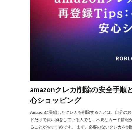
Steam資産管理
Ethereum比較
Fungible Token
Gods Unchained
Epicアカウント
DeFiステーキング
Driving Experience
Echoレジェンド
Mac
macb
amazonクレカ削除の安全手順
MetaMaskセキ
MOD活用
M
心ショッピング​
JCB楽天カード
Amazonに登録したクレカを削除することは、自分
Java変換
Ja
ドだけで買い物をしている人でも、不要なカード情報
Jujutsu Shenaniga
ることがおすすめです。 まず、必要のないクレカを削
LAND購入方法