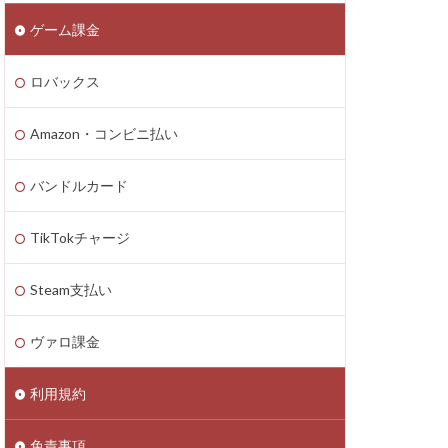
ゲーム課金
n4
zon PayPay
ロバックス
onギフト券
払いトラブル
Amazon・コンビニ払い
1つで
2025年最新
バンドルカード
TikTokチャージ
Axie Infinity
Battle Bricks
Steam支払い
ング
auユーザー
ヴァロ課金
ート連絡
ーソン
利用規約
ASSET価格調査
免責事項