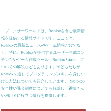
ー
ーム
義
ロブロクサーワールドは、Robloxを含む最新情
ローラー
報を提供する情報サイトです。ここでは、
作効率化
Robloxの最新ニュースやゲーム情報だけでな
ーム対策
く、特に、Robloxが提供するユーザー生成コン
攻略
テンツやゲーム作成ツール「Roblox Studio」に
貨攻略ガイド
ついての解説などもあります。子どもたちが
ームパッド使用法
Robloxを通じてプログラミングスキルを身につ
ゲーム内通貨
ける方法についても紹介しています。Robloxの
obとは
安全性や課金制度についても解説し、親御さん
ゲーム発見
や利用者に役立つ情報を提供します。
コイン消費
コインチャージ手順