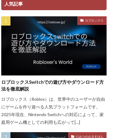
ント
人気記事
ャージ方法
ロブロックス
金
ゲーム魅力
グッズ
ッチ
ザインガイド
ティア上げ方
ザー
ロブロックスSwitchでの遊び方やダウンロード方
ューティン
法を徹底解説
チャット使い方
ロブロックス（Roblox）は、世界中のユーザーが自由
ャプター3
にゲームを作り遊べる人気プラットフォームです。
チュートリアル
2025年現在、Nintendo Switchへの対応によって、家
庭用ゲーム機としての利用も広がって[…]
ル対策
ースモーク
ひみつのおるすばん