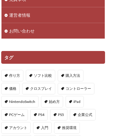
droid
NFTアイテム
運営者情報
Polygon
お問い合わせ
PS5ヴァロ
VPマップ
PayPayポイント
タグ
Cインストール画像
作り方
ソフト比較
購入方法
QR iD
PayPal
価格
クロスプレイ
コントローラー
repoアプデ予想
NintendoSwitch
始め方
iPad
repo敵一覧
PCゲーム
PS4
PS5
企業公式
やり方
アカウント
入門
推奨環境
oセーブ