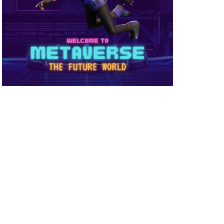
め方
NFT被害
NFT確定申告
ーティ
コンビニ購入
ーバー接続
サイファー初心者
店舗
ビニ支払い
スイッチ版
スーパー
スキン
ミュレーション