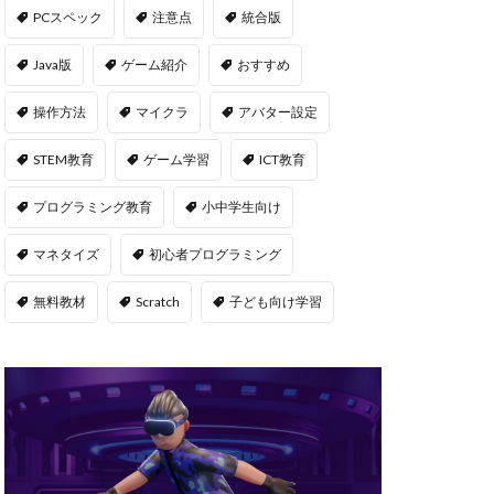
msサーバー
PCスペック
注意点
統合版
PS5
repo Steam
Java版
ゲーム紹介
おすすめ
違い
操作方法
マイクラ
アバター設定
ユーティリティ
STEM教育
ゲーム学習
ICT教育
NFT二次流通
NFTウォレット
プログラミング教育
小中学生向け
FTカード稼ぎ方
マネタイズ
初心者プログラミング
ゲームおすすめ
キン
無料教材
Scratch
子ども向け学習
管
OpenSea出品
後
NFT転売
h
orld
OpenSea
NFT分散投資