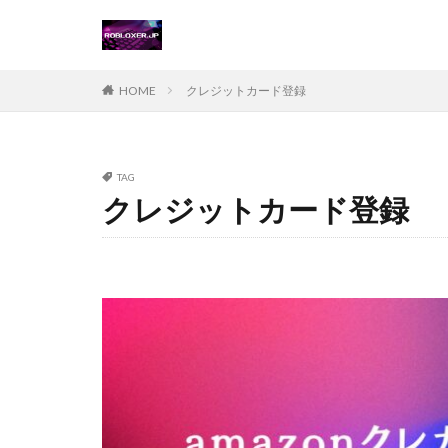
Steamチャージ戦
Steamポイント運
Steam価格変動対
HOME
クレジットカード登録
Steamコード無料
Steamおすすめゲ
Steamギフトカー
TAG
クレジットカード登録
Steamゲーム攻略
Steamコード仕入
Switch
Ste
Suica nanaco
Switch版評判
Steam購入ガイド
Steam未発売ゲー
Steam為替ヘッジ
Steam無料配布