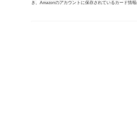
き、Amazonのアカウントに保存されているカード情報は
99 Nights in the Fo
Amazon auかん
Amazon PayPa
Amazonクレカ削
2025アップデート
1日中プレイ
2025年最新版
Amazonコンビニ
AXS SLP
Aラ
Bedrock移行
BinanceBybitOKX
auPAY還元率
Amazonデビット
Amazon分割払い