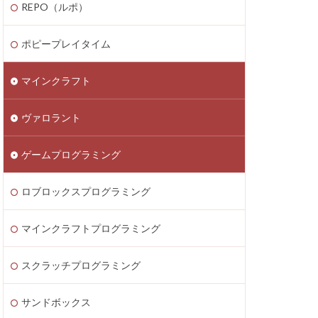
REPO（ルポ）
thereum
saken
Fortnite
ポピープレイタイム
テクニック
マインクラフト
ATIC
Decentraland
ヴァロラント
Donate Please
EA Play
ゲームプログラミング
ecoins
Lua言語
etaMask
ロブロックスプログラミング
ラッチ
MOD導入
マインクラフトプログラミング
Lua
iPad
ava Bedrock
スクラッチプログラミング
LAND賃貸運用
サンドボックス
8大サービス