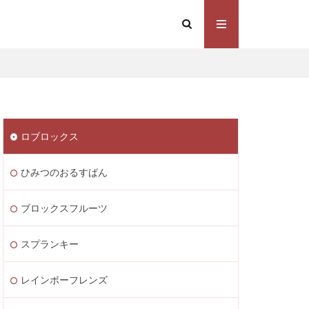
Steam価格変動
Steamコスト削減
eamウォレット送金
ト
Steamゲーム制作
ロブロックス
mゲーム販売
 Lite PayPay
ひみつのおるすばん
Studio解説
応
Switch版
ブロックスフルーツ
ite
Steam通貨
スプランキー
STEAM教育
m海外ストア
レインボーフレンズ
ャージ
ル