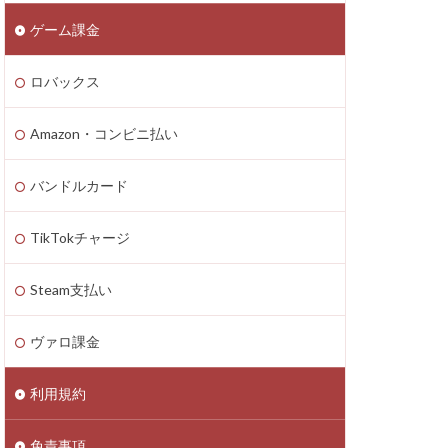
ゲーム課金
n4
zon PayPay
ロバックス
onギフト券
払いトラブル
Amazon・コンビニ払い
1つで
2025年最新
バンドルカード
TikTokチャージ
Axie Infinity
Battle Bricks
Steam支払い
ング
auユーザー
ヴァロ課金
ート連絡
ーソン
利用規約
ASSET価格調査
免責事項