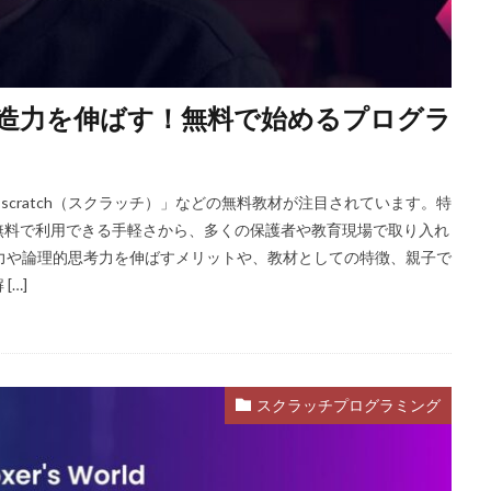
Amazon決済エラー
Amazon請求書払い
Amazon返金サポート
An
Apex Coins
Apex Legends
ASSET仕入れ戦略
NFTアート仕組み
S3版マインクラフト
PlayStationマイクラ
PlayToEarn
PLS DONATE
Premium定期購入お得度
Procreate NFT
PS3とPCの違い
PS4
もの創造力を伸ばす！無料で始めるプログラ
ジ方法
PS4タクティカルFPS
PS4マイクラ値段
PS4対応
PS5
PS5マイクラ
PS5級性能
Play to Earn
PC版 VALORANT
P
PayPay auPAY
PayPay d払い
PayPay QUICPay
PayPay Suica
scratch（スクラッチ）」などの無料教材が注目されています。特
無料で利用できる手軽さから、多くの保護者や教育現場で取り入れ
PayPay手順
PayPay払い
PayPay連携
PCチューニング
P
もが創造力や論理的思考力を伸ばすメリットや、教材としての特徴、親子で
Cゲーム インストール
PCゲーム トラブル対応
PCゲームパフォーマンス
…]
PCゲーム快適化
PCコンソール連携
PCスペック
PVP
epoコマンド
repoコントローラー
repoスマホ版
REPOチームプレイ
repoベータ
repoホラー
repoモンスター
repo全モンスター
REPO小技集
REPO戦略テクニック
repo操作
REPO攻略
スクラッチプログラミング
repo紹介
repoクロスプレイ
repoアップデート
QRコード決済
Quest3連携
QUICPay iD
R.E.P.O.
r.e.p.oアイテム
r.e.p.