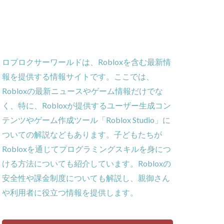
ー
ーム
義
ロブロクサーワールドは、Robloxを含む最新情
ローラー
報を提供する情報サイトです。ここでは、
作効率化
Robloxの最新ニュースやゲーム情報だけでな
ーム対策
く、特に、Robloxが提供するユーザー生成コン
攻略
テンツやゲーム作成ツール「Roblox Studio」に
貨攻略ガイド
ついての解説などもあります。子どもたちが
ームパッド使用法
Robloxを通じてプログラミングスキルを身につ
ゲーム内通貨
ける方法についても紹介しています。Robloxの
obとは
安全性や課金制度についても解説し、親御さん
ゲーム発見
や利用者に役立つ情報を提供します。
コイン消費
コインチャージ手順