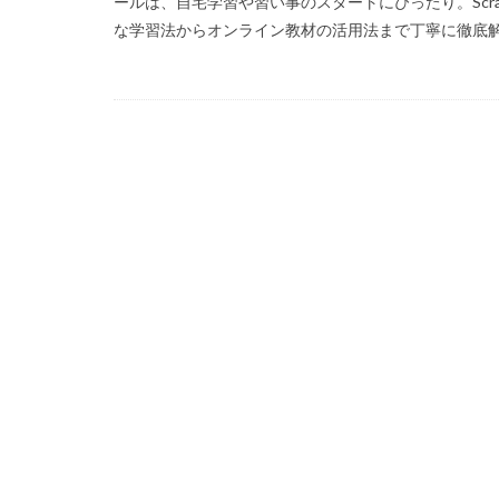
ールは、自宅学習や習い事のスタートにぴったり。Scra
NFT初心者
な学習法からオンライン教材の活用法まで丁寧に徹底解説
NFT安全対策
NFT稼ぎ方
コンビニ課金
コンビニ銀行
サーバー構築
サイファー立ち回
コンビニやり方
コントローラー設
コンビニQRコード
コンビニ店舗情報
コンビニ支払いポ
じゃがりこ
スイカキャラ
スキンおすすめ