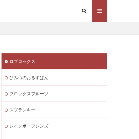
Steam価格変動
Steamコスト削減
eamウォレット送金
ト
Steamゲーム制作
ロブロックス
mゲーム販売
 Lite PayPay
ひみつのおるすばん
Studio解説
応
Switch版
ブロックスフルーツ
ite
Steam通貨
スプランキー
STEAM教育
m海外ストア
レインボーフレンズ
ャージ
ル