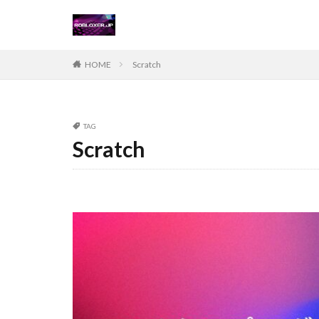
Steamチャージ戦
Steamポイント運
Steam価格変動対
HOME
Scratch
Steamコード無料
Steamおすすめゲ
Steamギフトカー
TAG
Scratch
Steamゲーム攻略
Steamコード仕入
Switch
Ste
Suica nanaco
Switch版評判
Steam購入ガイド
Steam未発売ゲー
Steam為替ヘッジ
Steam無料配布