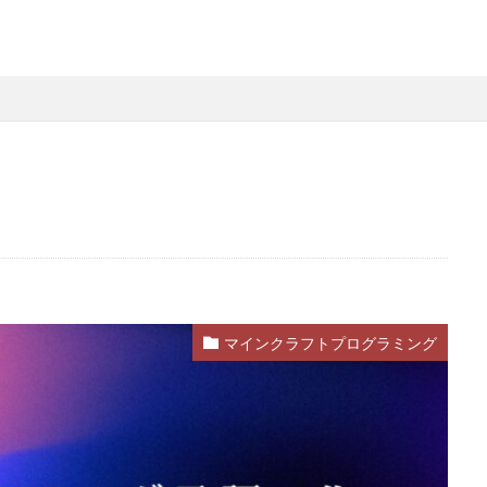
略
Steamファミリー共有
Steamファミリー機能
Steamポイント
用
Steamコード裏技
Steamライブラリ共有
Steamリファビッシュ
策
Steam円安
Steam円安対策
Steam副業
Steam効率運用
Steam安全設定
Steamギフト大量購入
Steamウォレット
St
ーム
Steamお得
Steamお得情報
Steamお得購入
Steamギフ
ド
Steamクリエイター
Steamコード最安値
Steamゲーム入手
Steamゲーム機
Steamゲーム発掘
Steamゲーム節約
Stea
れ
Steamコード卸値
Steam収益化
Steam実績ハンター
TikTok
am還元率
STEM教育
STEPN
STEPN GO
stock
Strength
Switchマイクラ
Steam購入タイミング
Switchレビュー
Switch対
マインクラフトプログラミング
Switch視点
The Forge
The Sandbox
Thunderstore
TikTok L
Steam実績攻略
Steam海外版
Steam家族共有
Steam攻略
ム
Steam格安RPG
Steam格安ゲーム
Steam法人購入
Stea
Steam購入
Steam為替予測
Steam無料ゲーム
Steam無料チ
Steam神ゲー
Steam自作ゲーム
Steam課金
Steam課金トラブ