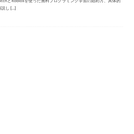
tchとRobloxを使った無料プログラミング学習の始め方、具体的
NFT初購入
NFT利回り
NFT収益モデル
NFT口座開設
NFT始
し […]
NFT将来性
NFT所有権
NFT投資
NFT投資戦略
NFT相場
NFT著作権
アイデア集
アイテム入手
ハッカー伝説
サードパ
コンビニ課金マニュアル
コンビニ課金やり方ガイド
コンビニ課金方法
コンプリート
コンボ
サーバー作成
コンビニ決済注意点
サ
サーバー管理
サーバー設定
サーバー障害
サイファーカメラ
り
コンビニ端末エラー
コンビニ決済トラブル対応
サッカーゲーム
コントローラーゲーム一覧
コントローラー役
コントローラー接続
定
コンビニ＆Amazon購入方法
コンビニATM
コンビニATM払い
コンビニ受取
コンビニ決済アプリ
コンビニ対応
コンビニ
コンビニ払い
コンビニ払い反映遅延
コンビニ払い準備
コン
イント
コンビニ決済
サクッと
サバイバー
コンテンツ設計
ジャンル分類
ジュースパーティ
ショップセーブ
シリアルコード
スイッチゲーム
スキル
シアン
スキル使い方
スキル習得
スキンパック
スキン作成
スキン入手方法
スキン比較
シ