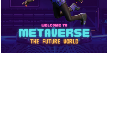
め方
NFT被害
NFT確定申告
ーティ
コンビニ購入
ーバー接続
サイファー初心者
店舗
ビニ支払い
スイッチ版
スーパー
スキン
ミュレーション