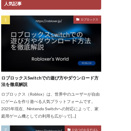
ント
人気記事
ャージ方法
ロブロックス
金
ゲーム魅力
グッズ
ッチ
ザインガイド
ティア上げ方
ザー
ロブロックスSwitchでの遊び方やダウンロード方
ューティン
法を徹底解説
チャット使い方
ロブロックス（Roblox）は、世界中のユーザーが自由
ャプター3
にゲームを作り遊べる人気プラットフォームです。
チュートリアル
2025年現在、Nintendo Switchへの対応によって、家
庭用ゲーム機としての利用も広がって[…]
ル対策
ースモーク
ひみつのおるすばん