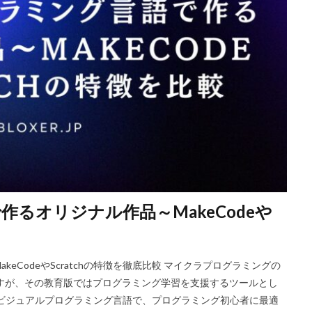
Riot Gamesランチャー
REPO類似
アイディア
FPS設定
E
ETH買い方
eスポーツ
eスポーツ展開
eスポーツ機材
For
ERC-721
GameMakerテンプレート
GameMaker使い方
GET
Google Play
Grow a Garden
Hyper Shot
ICT教育
ETH M
IDとの違い
Delta
CryptoSpells
CS版最新情報
CS版違い
DeFi運用
DeFi運用リスク
DEJP
Delta Executor
Elliot
 Japan
d払い
d払いポイント
d払い使い方
d払い選び方
ECネットショッピング
ICチップ
ID確認方法
codes
Min
ookヴァロラント
macヴァロ対応
MakeCode
Marvelコラボ
M
るオリジナル作品～MakeCodeや
ュリティ
Minecraft
Luaプログラミング
minecraft噂
MITスク
OD開発
NFCタッチ決済
NFT
NFTアートとは
Lua入門
iPad最適化
iPhone
iPhone Android
IT環境
IT用語
J
CodeやScratchの特徴を徹底比較 マイクラプログラミングの
va版
John Doe
LethalCompany
JRPGSteam
JRPGおすすめ
すが、その教育版ではプログラミング学習を支援するツールとし
ns
K/D改善
LAND価格分析
LAND物件選定
LAND賃貸収入
どちらもビジュアルプログラミング言語で、プログラミング初心者に最適
CryptoPunks
Bキー
NFTアート作り方
Amazon d払い
7選