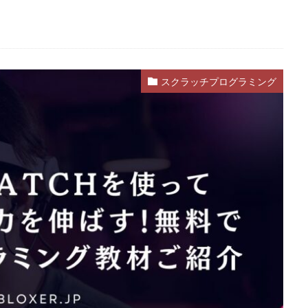
rest
99日生き残る
Admin Abuse
Aim Labヴァロ
AlphaSeaso
たん決済
Amazon d払いできない
5000
Amazon d払い登録
Ama
y使えない
Amazonお得な課金術
Amazonカスタマーサポート
Amaz
スクラッチプログラミング
除
AmazonコンビニRoblox
67
50%オフ
Amazonコンビニ
1.21アップデート
1000
10選
12回払い
1x1x1x1
2025
2025年
3回払い
2025年ゲーム課金
2025年情報
2026ゲームPC
2026年
30倍
3DSマイクラ
3DS版攻略
払い
Amazonコンビニ支払い
Brilliantcrypto
Bedrockアドオン
ンク武器
BANリスク
BAN事例
BAN回避
ban復旧方法
auかんたん決済
BELLA
BESTランキング
BGM
BGMランキ
Blitz.gg使い方
bootcampヴァロラント
Bored Ape
Brainrot
Amazonコンビニ支払いトラブル
Amazon支払いエラー
Amazonサポ
カード
Amazonペイチャージ
Amazonポイント使い道
Amazonロ
Amazon分割払い手順
Amazon携帯決済
Amazon支払い方法