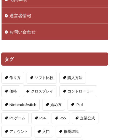
droid
NFTアイテム
運営者情報
Polygon
お問い合わせ
PS5ヴァロ
VPマップ
PayPayポイント
タグ
Cインストール画像
作り方
ソフト比較
購入方法
QR iD
PayPal
価格
クロスプレイ
コントローラー
repoアプデ予想
NintendoSwitch
始め方
iPad
repo敵一覧
PCゲーム
PS4
PS5
企業公式
やり方
アカウント
入門
推奨環境
oセーブ