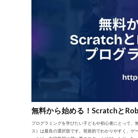
r.e.p.oロードマッ
Realmサーバー
PayPay
Pay-
NFTファン作り
NFTマーケットプ
NFTリスク
NFT仮想通貨
NFTウォレット連
NFTクリエイター
NFTゲーム収益
NFTスニーカー
NIKELAND
無料から始める！ScratchとR
NFT転売裏技
NintendoSwitch
プログラミングを学びたい子どもや初心者にとって、無料で
NFT詐欺見抜き方
ス）は最良の選択肢です。視覚的でわかりやすく、ゲ