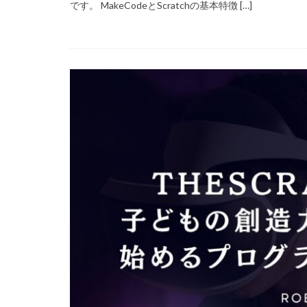
です。 MakeCodeとScratchの基本特徴 […]
99 Nights in the Fo
Amazon auかん
Amazon PayPa
Amazonクレカ削
2025アップデート
1日中プレイ
2025年最新版
Amazonコンビニ
AXS SLP
Aラ
Bedrock移行
BinanceBybitOKX
auPAY還元率
Amazonデビット
Amazon分割払い