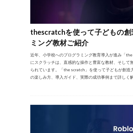
Amazon残高
Android設定
repo設定
P
Polygon比較
thescratchを使って子ど
PINコードチャー
ミング教材ご紹介
PS5ゲーム一覧
PayPay楽天ペイ
近年、小学校へのプログラミング教育導入が進み「the 
にスクラッチは、直感的な操作と豊富な教材、そして
PayPay使えない
られています。​「the scratch」を使って子ど
PCゲーム
P
の楽しみ方、導入ガイド、実際の成功事例まで詳しく解 [
PCゲーム容量管理
repo値段
r
repoプレイ時間
REPO初心者攻略
REPO生存戦略
r.e.p.o日本語化