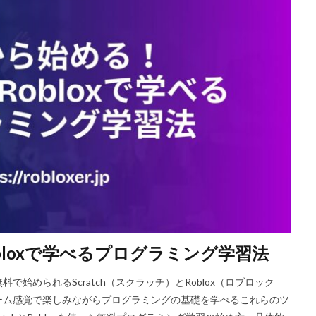
プ
r.e.p.o人数
r.e.p.o攻略
r.e.p.o武器
repo Switch
Real
Realm共有
Rebirth
Reborn
REPO
repo MOD
repo 
easy
NFTイラスト
NFTミント
NFTバブル
NFTビットコイン
NFTプロジェクト
NFTブロックチェーン
NFTプロモーション
レイス
NFTマーケット比較
NFTやり方
NFTトークン
NFT
NFTリターン
NFTロードマップ
NFTロイヤリティ
NFT不動産投資
NFTトークン化
NFTデジタルアート
NFT作り方
NFTゲーム
携
NFTウォレット選び方
NFTオワコン
NFTカードゲーム
N
NFTクリエイター稼ぎ方
NFTゲーム2025
NFTツール
NFT
NFTゲーム日本語
NFTコミュニティ
NFTコレクション
NFTス
NFTセキュリティ
NFTゼロスタート
NFT仮想通貨違い
NFT保
NFT販売
NFT販売方法
NFT買い方
NFT購入ガイド
NFT購入
obloxで学べるプログラミング学習法
NFT長期投資
Nikeメタバース
NFT詐欺見分け方
Nintendo Switc
No.1攻略
Noli
Noob
Noobキャラ特徴
Nori
Odd W
始められるScratch（スクラッチ）とRoblox（ロブロック
NFT詐欺
NFT入札
NFT土地
NFT入門
NFT出品
ーム感覚で楽しみながらプログラミングの基礎を学べるこれらのツ