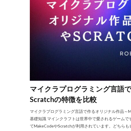
Steam資産管理
Ethereum比較
Fungible Token
Gods Unchained
Epicアカウント
DeFiステーキング
Driving Experience
Echoレジェンド
Mac
macb
マイクラプログラミング言語で作
MetaMaskセキ
MOD活用
M
Scratchの特徴を比較
JCB楽天カード
マイクラプログラミング言語で作るオリジナル作品～Make
Java変換
Ja
基礎知識 マインクラフトは世界中で愛されるゲームで
Jujutsu Shenaniga
てMakeCodeやScratchが利用されています。
LAND購入方法