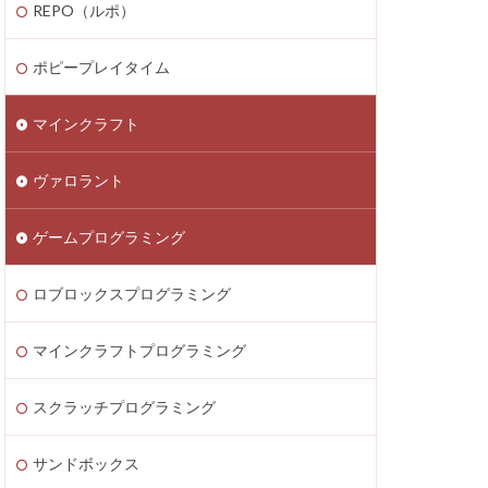
REPO（ルポ）
thereum
saken
Fortnite
ポピープレイタイム
テクニック
マインクラフト
ATIC
Decentraland
ヴァロラント
Donate Please
EA Play
ゲームプログラミング
ecoins
Lua言語
etaMask
ロブロックスプログラミング
ラッチ
MOD導入
マインクラフトプログラミング
Lua
iPad
ava Bedrock
スクラッチプログラミング
LAND賃貸運用
サンドボックス
8大サービス