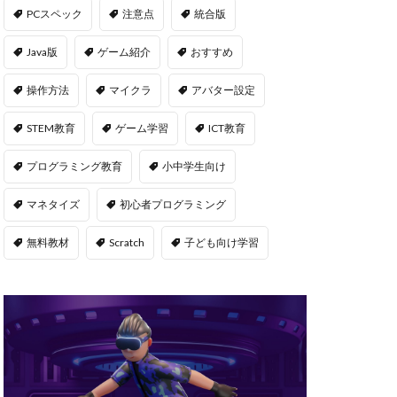
msサーバー
PCスペック
注意点
統合版
PS5
repo Steam
Java版
ゲーム紹介
おすすめ
違い
操作方法
マイクラ
アバター設定
ユーティリティ
STEM教育
ゲーム学習
ICT教育
NFT二次流通
NFTウォレット
プログラミング教育
小中学生向け
FTカード稼ぎ方
マネタイズ
初心者プログラミング
ゲームおすすめ
キン
無料教材
Scratch
子ども向け学習
管
OpenSea出品
後
NFT転売
h
orld
OpenSea
NFT分散投資