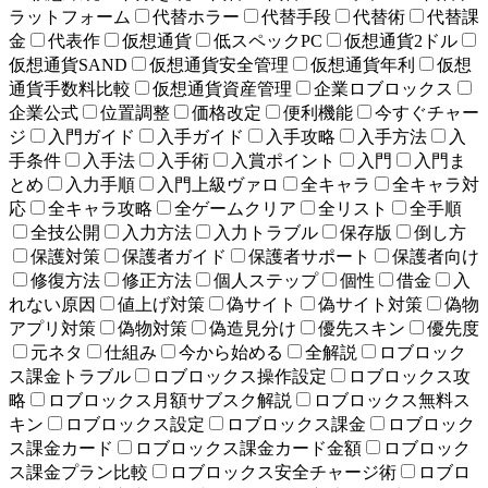
ラットフォーム
代替ホラー
代替手段
代替術
代替課
金
代表作
仮想通貨
低スペックPC
仮想通貨2ドル
仮想通貨SAND
仮想通貨安全管理
仮想通貨年利
仮想
通貨手数料比較
仮想通貨資産管理
企業ロブロックス
企業公式
位置調整
価格改定
便利機能
今すぐチャー
ジ
入門ガイド
入手ガイド
入手攻略
入手方法
入
手条件
入手法
入手術
入賞ポイント
入門
入門ま
とめ
入力手順
入門上級ヴァロ
全キャラ
全キャラ対
応
全キャラ攻略
全ゲームクリア
全リスト
全手順
全技公開
入力方法
入力トラブル
保存版
倒し方
保護対策
保護者ガイド
保護者サポート
保護者向け
修復方法
修正方法
個人ステップ
個性
借金
入
れない原因
値上げ対策
偽サイト
偽サイト対策
偽物
アプリ対策
偽物対策
偽造見分け
優先スキン
優先度
元ネタ
仕組み
今から始める
全解説
ロブロック
ス課金トラブル
ロブロックス操作設定
ロブロックス攻
略
ロブロックス月額サブスク解説
ロブロックス無料ス
キン
ロブロックス設定
ロブロックス課金
ロブロック
ス課金カード
ロブロックス課金カード金額
ロブロック
ス課金プラン比較
ロブロックス安全チャージ術
ロブロ