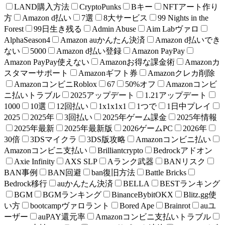
LAND購入方法
CryptoPunks
Bキー
NFTアート作り
方
Amazon d払い
7選
8大サービス
99 Nights in the
Forest
99日生き残る
Admin Abuse
Aim Labヴァロ
AlphaSeason4
Amazon auかんたん決済
Amazon d払いでき
ない
5000
Amazon d払い登録
Amazon PayPay
Amazon PayPay使えない
Amazonお得な課金術
Amazonカ
スタマーサポート
Amazonギフト券
Amazonクレカ削除
AmazonコンビニRoblox
67
50%オフ
Amazonコンビ
ニ払いトラブル
2025アップデート
1.21アップデート
1000
10選
12回払い
1x1x1x1
1つで
1日中プレイ
2025
2025年
3回払い
2025年ゲーム課金
2025年情報
2025年最新
2025年最新版
2026ゲームPC
2026年
30倍
3DSマイクラ
3DS版攻略
Amazonコンビニ払い
Amazonコンビニ支払い
Brilliantcrypto
Bedrockアドオン
Axie Infinity
AXS SLP
Aランク武器
BANリスク
BAN事例
BAN回避
ban復旧方法
Battle Bricks
Bedrock移行
auかんたん決済
BELLA
BESTランキング
BGM
BGMランキング
BinanceBybitOKX
Blitz.gg使
い方
bootcampヴァロラント
Bored Ape
Brainrot
auユ
ーザー
auPAY還元率
Amazonコンビニ支払いトラブル