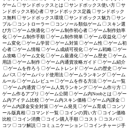
ゲーム
サンドボックスとは
サンドボックス使い方
サ
ンドボックス初心者
サンドボックス定義
サンドボック
ス無料
サンドボックス環境
サンドボックス魅力
サン
プル
コントローラー
コンソール類似ゲーム
スキン選
び方
ゲーム快適化
ゲーム制作初心者
ゲーム制作効率
化
ゲーム制作手順
ゲーム制作簡単
ゲーム収益化
ゲ
ーム変化
ゲーム学習
ゲーム対策
ゲーム性
ゲーム初
心者
ゲーム情報
ゲーム成績可視化
ゲーム戦略
ゲー
ム攻略
ゲーム文化
ゲーム最適化
ゲーム歴史
ゲーム
用語
ゲーム制作
ゲーム内通貨攻略ガイド
ゲーム紹介
ゲームを作ろう
ゲームトレンド
ゲームの歴史
ゲー
ムパス
ゲームパッド使用法
ゲームランキング
ゲーム
ルール
ゲームレビュー
ゲームを作る方法
ゲーム一覧
ゲーム内通貨
ゲーム人気ランキング
ゲーム作り方
ゲーム作るアプリ
ゲーム公開
ゲーム内Noobとは
ゲー
ム内アイテム比較
ゲーム内スキン価格
ゲーム内課金
ゲーム内課金安全対策
ゲーム発見
ゲーム育成
コンソ
ール版真相
コマンド一覧
コインの買い方
コイン価格
比較
コイン消費
コイン購入手順
コスト
コスパ
コツ
コツ解説
コミュニケーション
コインチャージ手