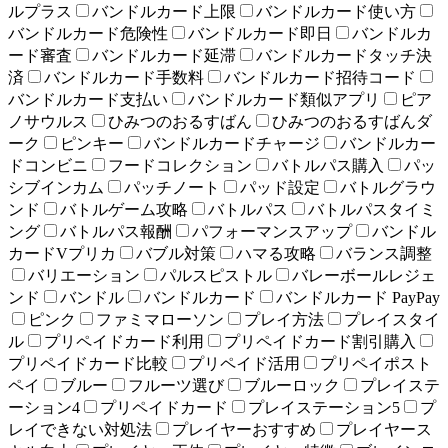
ルプラス
バンドルカード上限
バンドルカード使い方
バンドルカード危険性
バンドルカード即日
バンドルカ
ード審査
バンドルカード延滞
バンドルカードタッチ決
済
バンドルカード手数料
バンドルカード招待コード
バンドルカード支払い
バンドルカード類似アプリ
ピア
ノサウルス
ひみつのおるすばん
ひみつのおるすばんダ
ーク
ピンキー
バンドルカードチャージ
バンドルカー
ドコンビニ
フードコレクション
バトルパス購入
パッ
シブインカム
パッチノート
パッド設定
バトルグラウ
ンド
バトルゲーム攻略
バトルパス
バトルパスタイミ
ング
バトルパス報酬
パフォーマンスアップ
バンドル
カードVプリカ
バブル対策
ハマる攻略
バランス調整
バリエーション
パルスピストル
バレーボールレジェ
ンド
バンドル
バンドルカード
バンドルカード PayPay
ピンク
ファミマローソン
プレイ方法
プレイスタイ
ル
プリペイドカード利用
プリペイドカード割引購入
プリペイドカード比較
プリペイド活用
プリペイポスト
ペイ
ブルー
フルーツ選び
ブルーロック
プレイステ
ーション4
プリペイドカード
プレイステーション5
プ
レイできない対処法
プレイヤーおすすめ
プレイヤース