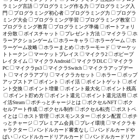
ラミング言語
プログラミング作る力
プログラミング入
門
プログラミング初心者
プログラミング力
プログラ
ミング大会
プログラミング学習
プログラミング教室
プログラミング教育
プログラミング準備
ポートフォリ
オ分散
ボイスチャット
プレゼント方法
マイクラ
ホ
ラーアクションゲーム
ホラーキャラ
ホラーゲーム
ホ
ラーゲーム攻略
ホラーまとめ
ホラーモード
マーケッ
トトークン
マーケットプレイス
マイクラ2
ポピープ
レイタイム
マイクラAndroid
マイクラDLC
マイクラ
PC
マイクラps3
マイクラSwitch
マイクラアップデー
ト
マイクラアプリ
マイクラカセット
ホラー
ポップ
アップストア
ポイント
ポイ活
ポイントゲット
ポイ
ント交換
ポイント増量
ポイント最大化
ポイント残高
ポイント貯め方
ポイント還元
ポイント還元活用
ポ
イ活Steam
ポチっとチャージとは
ボクセルNFT
ボク
セルアート作成
ボクセル制作
ボクセル転売
ポストペ
イとは
ホスト管理
ボスモンスター
ボタン配置
ポチ
っとチャージ
プレミアム会員
プレイ環境
マイクラキ
ャラクター
バンドルカード審査なし
バンドルカードや
ばい
バンドルカードリアルカード
バンドルカードリア