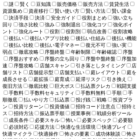
謎
賢く
豆知識
販売価格
販売方法
賃貸生活
資源集め
資産移行
賢い使い方
賢い方法
賢い課金
決済手段
決済
安全ガイド
役割まとめ
強い立ち
回り
強さ比較
強み
強制退出
強化コツ
強化ポイ
ント
強化ルート
役割
役割別
弱点改善
役割攻略
後払い
後払いアプリ比較
後払い仕組み
後払い機能
後払い比較
後払い電子マネー
復元不可
強い実
弱点
徹底攻略
序盤終盤
年齢制限
年齢確認
序盤
序盤おすすめ
序盤の立ち回り
序盤中盤終盤
序盤加
速
序盤攻略
店舗スキャン
引き落としタイミング
店
舗リスト
店舗提示型
店舗支払い
庭レイアウト
庭を
成長させる
庭拡張
庭育成
延滞リスク
引き換え
復旧方法
徹底比較
巨大ボス
払込票クレカ
戦闘支援
手数料
手数料セキュリティ
手数料無料
手順
手
順徹底
払いやり方
払込票
投げ銭
戦略
投資プラ
ン
投資リターン
投資価値
招待コード注意点
招待ミ
ス
招待方法
振込票手順
授業事例
戦績分析ツール
成長条件
必要スキル
怖い
必要スペック
必要額
必須対応
応援方法
快適な生活環境
快適プレイ
快適マイクラ
快適操作
怖さの要素
成功体験談
怖さ