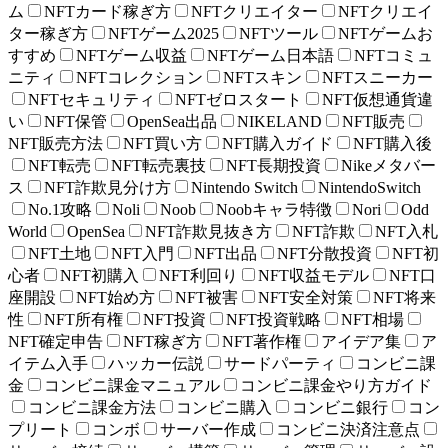
ム
NFTカード稼ぎ方
NFTクリエイター
NFTクリエイ
ター稼ぎ方
NFTゲーム2025
NFTツール
NFTゲームお
すすめ
NFTゲーム収益
NFTゲーム日本語
NFTコミュ
ニティ
NFTコレクション
NFTスキン
NFTスニーカー
NFTセキュリティ
NFTゼロスタート
NFT仮想通貨違
い
NFT保管
OpenSea出品
NIKELAND
NFT販売
NFT販売方法
NFT買い方
NFT購入ガイド
NFT購入後
NFT転売
NFT転売裏技
NFT長期投資
Nikeメタバー
ス
NFT詐欺見分け方
Nintendo Switch
NintendoSwitch
No.1攻略
Noli
Noob
Noobキャラ特徴
Nori
Odd
World
OpenSea
NFT詐欺見抜き方
NFT詐欺
NFT入札
NFT土地
NFT入門
NFT出品
NFT分散投資
NFT初
心者
NFT初購入
NFT利回り
NFT収益モデル
NFT口
座開設
NFT始め方
NFT被害
NFT安全対策
NFT将来
性
NFT所有権
NFT投資
NFT投資戦略
NFT相場
NFT確定申告
NFT稼ぎ方
NFT著作権
アイデア集
ア
イテム入手
ハッカー伝説
サードパーティ
コンビニ課
金
コンビニ課金マニュアル
コンビニ課金やり方ガイド
コンビニ課金方法
コンビニ購入
コンビニ銀行
コン
プリート
コンボ
サーバー作成
コンビニ決済注意点