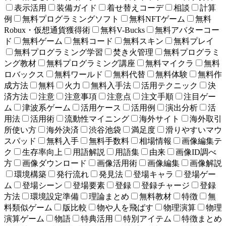
表示活用
装備ガイド
着せ替えコーデ
相談
計算
例
無料プログラミングソフト
無料NFTゲーム
無料
Robux・仮想通貨獲得術
無料V-Bucks
無料アバターコー
ド
無料ゲーム
無料コード
無料スキン
無料プレイ
無料プログラミング学習
焚き火管理
無料プログラミ
ング教材
無料プログラミング講座
無料マイクラ
無料
ロバックス
無料ワールド
無料代替
無料体験
無料作
成方法
無料
火力
無料入手法
活用テクニック
決
済方法
注意
注意事項
注意点
注文手順
注目ゲー
ム
津波系ゲーム
活用ケース
活用例
演出分析
活
用法
活用術
流動性マイニング
海外サイト
海外取引
所使い方
海外決済
渋谷池袋
満足度
滑りやすいマウ
スパッド
無料入手
無料手数料
相場情報
画像編集テ
ク
生存率向上
用語解説
用語集
由来
画像ID調べ
方
画像ダウンロード
画像活用術
画像編集
画像解説
環境構築
発行流れ
発見法
登場キャラ
登場ゲー
ム
登場シーン
登場要素
登録
登録チャージ
登録
方法
環境設定準備
理論まとめ
無料教材
特徴
無
料類似ゲーム
版比較
物や人を飛ばす
物理演算
物理
演算ゲーム
物語
特典活用
特別アイテム
特徴まとめ