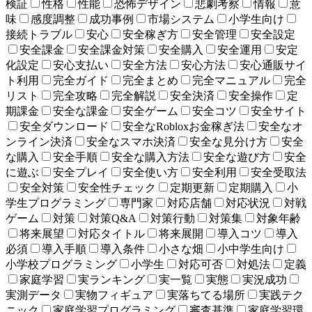
検証
性格
性能
恐怖デザイン
悲劇考察
情報
意
味
感度調整
成功事例
市場システム
小学生向け
接続トラブル
安心
安全稼ぎ方
安全管理
安全設定
安全課金
安全課金対策
安全購入
安全運用
安定
化設定
安心支払い
安全方法
安心方法
安心通販サイ
ト利用
完全ガイド
完全まとめ
完全マニュアル
完全
リスト
完全攻略
完全解説
安全決済
安全操作
定
期課金
安全な課金
安全ゲーム
安全コツ
安全サイト
安全ダウンロード
安全なRobloxお金稼ぎ法
安全なオ
ンライン決済
安全なスマホ決済
安全な見分け方
安全
な購入
安全手順
安全な購入方法
安全な遊び方
安全
に遊ぶ
安全プレイ
安全使い方
安全利用
安全受取法
安全対策
安全性チェック
定期更新
定期購入
小
学生プログラミング
専門家
対応店舗
対応状況
対戦
ゲーム
対策
対策Q&A
対策行動
対策集
対象年齢
将来展望
対応タイトル
将来展開
導入コツ
導入
必須
導入手順
導入条件
小さな畑
小中学生向け
小学校プログラミング
小学生
対応可否
対処法
定義
家庭学習
実ランキング
実一覧
実態
実況成功
実測データ
実物フィギュア
実落ちてる場所
実践テク
ニック
家庭学習プログラミング
審査基準
家庭学習環