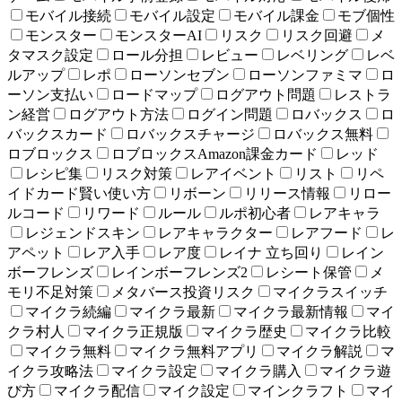
モバイル接続
モバイル設定
モバイル課金
モブ個性
モンスター
モンスターAI
リスク
リスク回避
メ
タマスク設定
ロール分担
レビュー
レベリング
レベ
ルアップ
レポ
ローソンセブン
ローソンファミマ
ロ
ーソン支払い
ロードマップ
ログアウト問題
レストラ
ン経営
ログアウト方法
ログイン問題
ロバックス
ロ
バックスカード
ロバックスチャージ
ロバックス無料
ロブロックス
ロブロックスAmazon課金カード
レッド
レシピ集
リスク対策
レアイベント
リスト
リペ
イドカード賢い使い方
リボーン
リリース情報
リロー
ルコード
リワード
ルール
ルポ初心者
レアキャラ
レジェンドスキン
レアキャラクター
レアフード
レ
アペット
レア入手
レア度
レイナ 立ち回り
レイン
ボーフレンズ
レインボーフレンズ2
レシート保管
メ
モリ不足対策
メタバース投資リスク
マイクラスイッチ
マイクラ続編
マイクラ最新
マイクラ最新情報
マイ
クラ村人
マイクラ正規版
マイクラ歴史
マイクラ比較
マイクラ無料
マイクラ無料アプリ
マイクラ解説
マ
イクラ攻略法
マイクラ設定
マイクラ購入
マイクラ遊
び方
マイクラ配信
マイク設定
マインクラフト
マイ