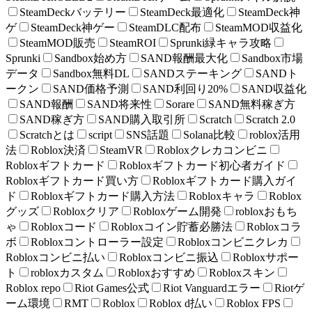
SteamDeckバッテリー
SteamDeck最適化
SteamDeck神
ゲ
SteamDeck神ゲー
SteamDLC配布
SteamMOD収益化
SteamMOD販売
SteamROI
Sprunki緑キャラ攻略
Sprunki
Sandbox始め方
SAND報酬最大化
Sandbox市場
データ
Sandbox無料DL
SANDステーキング
SANDト
ークン
SAND価格予測
SAND利回り20%
SAND収益化
SAND報酬
SAND将来性
Sorare
SAND無料稼ぎ方
SAND稼ぎ方
SAND購入取引所
Scratch
Scratch 2.0
Scratchとは
script
SNS話題
Solana比較
roblox活用
法
Roblox決済
SteamVR
Robloxクレカコンビニ
Robloxギフトカード
Robloxギフトカード初心者ガイド
Robloxギフトカード買い方
Robloxギフトカード購入ガイ
ド
Robloxギフトカード購入方法
Robloxキャラ
Roblox
グッズ
Robloxクリア
Robloxゲーム開発
robloxおもち
ゃ
Robloxコード
Robloxコイン貯蓄必勝法
Robloxコラ
ボ
Robloxコントローラー設定
Robloxコンビニクレカ
Robloxコンビニ払い
Robloxコンビニ振込
Robloxサポー
ト
robloxカスタム
Robloxおすすめ
Robloxスキン
Roblox repo
Riot Games公式
Riot Vanguardエラー
Riotゲ
ーム環境
RMT
Roblox
Roblox d払い
Roblox FPS