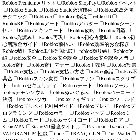
Roblox Premiumメリット
Roblox ShopPay
Robloxイベント
Roblox Studio
Roblox Studio必須技術
Roblox2025必勝
テクニック
Robloxer
Robloxer解説
robloxID
RobloxRP
Robloxアート
robloxアバター
Robloxシーン
払い
Robloxスキンコード
Roblox攻略
Roblox図鑑
Roblox先読み
Roblox再現
Roblox初心者意味
Roblox初
心者課金ガイド
Roblox前払い
Roblox効率的お金稼ぎ
Roblox勢
Roblox単価徹底比較
roblox塗り絵
Roblox伏
線
roblox安全
Roblox安全課金
Roblox安全課金入門
roblox寄付
roblox寄付マナー
Roblox手数料
Roblox投票
Roblox支払い
Roblox支払い方法
roblox会話
roblox不
具合
Robloxスキン変更
Robloxファン
Robloxスクリプ
ト
robloxセキュリティ
Robloxチート
Robloxツール
robloxデモンソウル
robloxぬいぐるみ
Robloxバーコード
決済
robloxハッカー
robloxフィギュア
robloxワールド
Robloxプリペイド利用ガイド
Robloxプレイ
Robloxプ
ログラミング
Robloxホラー
Robloxマップ
Robloxミー
ム
Robloxモード
robloxラジオコード
Robloxロア
SteamVPN
SteamVR最強タイトル
Restaurant Tycoon 3
VALORANT PC性能
trade
TRANQ GUN
Trust Wallet