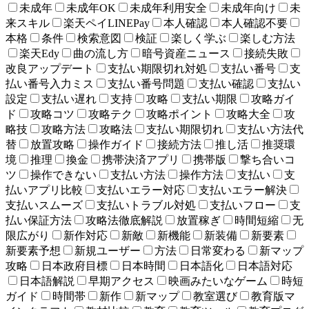
未成年
未成年OK
未成年利用安全
未成年向け
未
来スキル
楽天ペイLINEPay
本人確認
本人確認不要
本格
条件
検索意図
検証
楽しく学ぶ
楽しむ方法
楽天Edy
曲の流し方
暗号資産ニュース
接続失敗
改良アップデート
支払い期限切れ対処
支払い番号
支
払い番号入力ミス
支払い番号問題
支払い確認
支払い
設定
支払い遅れ
支持
攻略
支払い期限
攻略ガイ
ド
攻略コツ
攻略テク
攻略ポイント
攻略大全
攻
略技
攻略方法
攻略法
支払い期限切れ
支払い方法代
替
放置攻略
操作ガイド
接続方法
推し活
推奨環
境
推理
換金
携帯決済アプリ
携帯版
撃ち合いコ
ツ
操作できない
支払い方法
操作方法
支払い
支
払いアプリ比較
支払いエラー対応
支払いエラー解決
支払いスムーズ
支払いトラブル対処
支払いフロー
支
払い保証方法
攻略法徹底解説
放置稼ぎ
時間短縮
无
限広がり
新作対応
新敵
新機能
新装備
新要素
新要素予想
新規ユーザー
方法
日常変わる
新マップ
攻略
日本政府目標
日本時間
日本語化
日本語対応
日本語解説
早期アクセス
映画みたいなゲーム
時短
ガイド
時間帯
新作
新マップ
教室選び
教育版マ