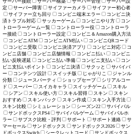
サーバー接続
サーバー構築
サーバー管理
サーバー設
定
サーバー障害
サイファーカメラ
サイファー初心者
サイファー立ち回り
コンビニ端末エラー
コンビニ決
済トラブル対応
サッカーゲーム
コンビニやり方
コン
トローラーゲーム一覧
コントローラー役
コントローラ
ー接続
コントローラー設定
コンビニ＆Amazon購入方法
コンビニATM
コンビニATM払い
コンビニQRコード
コンビニ受取
コンビニ決済アプリ
コンビニ対応
コ
ンビニ店舗
コンビニ店舗情報
コンビニ払い
コンビニ
払い反映遅延
コンビニ払い準備
コンビニ支払い
コン
ビニ支払いポイント
コンビニ決済
サクッと
サバイバ
ー
コンテンツ設計
スイッチ版
じゃがりこ
ジャンル
分類
ジュースパーティ
ショップセーブ
シリアルコー
ド
スーパー
スイカキャラ
スイッチゲーム
スキル
シアン
スキル使い方
スキル習得
スキン
スキン
おすすめ
スキンパック
スキン作成
スキン入手方法
スキン比較
シミュレーション
シーズン22
サバイバル
サンドボックスPS4
サバイバルゲーム
サバイバルホ
ラー
サブスク比較・評判
サポート
サポート連絡
サ
マーセール
サンドボックス
サンドボックス2026
サン
ドボックスSwitch
シークレットコード
サンドボックス