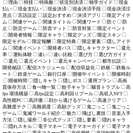
理由
特技
特殊敵
状況別決済
独学ガイド
現金
払い
現金支払い
現金決済
現金決済手段
現金決済注
意点
言語設定
設定おすすめ
決済アプリ
限定アイテ
ム
関連ゲーム
関連タイトル
関連ワード
防ぐ
防
止
防災ゲーム
防音マット
防音対策
限定イベント
開発者情報
限定キャラ
限定グッズ
限定スキン
限定モデル
限定報酬
限定特典
限定要素
隠しアイテ
ム
関連イベント
開発者パス
隠しキャラクター
還元
率
運転体験
違い
違い比較
選び方
選び方ガイド
還元
還元イベント
還元キャンペーン
都市伝説
開発秘話
配信スケジュール
配信収益化
鉄板
鉄板ル
ート
鉄道ゲーム
銀行口座
開催中イベント
開催時刻
開催時間
隠しキャラ
隠しボス
運用プラン
高画
質保存方法
食べ物一覧
餃子キャラ
騒音トラブル
高
fps 環境構築
高fps設定
高利回りプール
高収入NFT
高性能PC
高評価
顔から逃げるゲーム
高速クリア
高難度テク
高難易度
高額グッズ
鬼ごっこ
鬼ごっこ
ゲーム
鬼滅ワールド紹介
魅力
飛ばし裏技
音楽入手
方法
隠し場所
非公式グッズ
隠し要素
隠れキャラ
隠れスキル
電子マネー
電子マネーガイド
電子マネ
ーチャージ
電子マネー一覧
非代替性
非認知能力
音