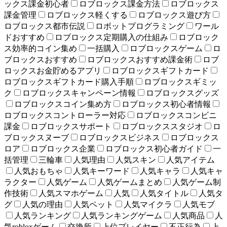
ックス課金初心者
ロブロックス課金方法
ロブロックス
課金管理
ロブロックス軽くする
ロブロックス遊び方
ロブロックス都市伝説
ロボットプログラミング
ワール
ドおすすめ
ロブロックス定期購入の仕組み
ロブロック
ス効率的コイン集め
一括購入
ロブロックスゲーム
ロ
ブロックスおすすめ
ロブロックスおすすめ課金術
ロブ
ロックスお金貯めるアプリ
ロブロックスギフトカード
ロブロックスギフトカード購入手順
ロブロックスギミッ
ク
ロブロックスキャンペーン情報
ロブロックスグッズ
ロブロックスコイン集め方
ロブロックス初心者情報
ロブロックスコントローラー対応
ロブロックスコンビニ
課金
ロブロックスサポート
ロブロックススタジオ
ロ
ブロックスヌーブ
ロブロックスビジネス
ロブロックス
ロア
ロブロックス企業
ロブロックス初心者ガイド
一
括管理
三輪車
人気理由
人気スキン
人気アイテム
人気おもちゃ
人気キーワード
人気キャラ
人気キャ
ラクター
人気ゲーム
人気ゲームまとめ
人気ゲーム制
作技術
人気スマホゲーム
人気
人気タイトル
人気タ
グ
人気の理由
人気ペット
人気マイクラ
人気モブ
人気ランキング
人気ランキングゲーム
人気商品
人
気robloxゲーム
交換所
上位プレイヤー
不正行為
上