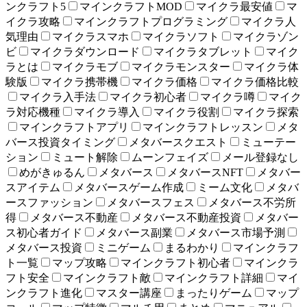
ンクラフト5
マインクラフトMOD
マイクラ最安値
マ
イクラ攻略
マインクラフトプログラミング
マイクラ人
気理由
マイクラスマホ
マイクラソフト
マイクラゾン
ビ
マイクラダウンロード
マイクラタブレット
マイク
ラとは
マイクラモブ
マイクラモンスター
マイクラ体
験版
マイクラ携帯機
マイクラ価格
マイクラ価格比較
マイクラ入手法
マイクラ初心者
マイクラ噂
マイク
ラ対応機種
マイクラ導入
マイクラ役割
マイクラ探索
マインクラフトアプリ
マインクラフトレッスン
メタ
バース投資タイミング
メタバースクエスト
ミューテー
ション
ミュート解除
ムーンフェイズ
メール登録なし
めがきゅるん
メタバース
メタバースNFT
メタバー
スアイテム
メタバースゲーム作成
ミーム文化
メタバ
ースファッション
メタバースフェス
メタバース不労所
得
メタバース不動産
メタバース不動産投資
メタバー
ス初心者ガイド
メタバース副業
メタバース市場予測
メタバース投資
ミニゲーム
まるわかり
マインクラフ
ト一覧
マップ攻略
マインクラフト初心者
マインクラ
フト安全
マインクラフト敵
マインクラフト詳細
マイ
ンクラフト進化
マスター講座
まったりゲーム
マップ