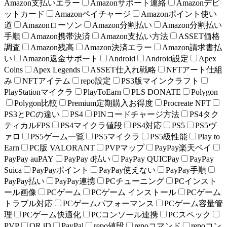
Amazon支払いエラー
Amazonサポート連絡
Amazonデビ
ットカード
Amazonペイチャージ
Amazonポイント使い
道
Amazonローソン
Amazon分割払い
Amazon分割払い
手順
Amazon携帯決済
Amazon支払い方法
ASSET価格
調査
Amazon残高
Amazon決済エラー
Amazon請求書払
い
Amazon返金サポート
Android
Android設定
Apex
Coins
Apex Legends
ASSET仕入れ戦略
NFTアート仕組
み
NFTアイテム
repo設定
PS3版マインクラフト
PlayStationマイクラ
PlayToEarn
PLS DONATE
Polygon
Polygon比較
Premium定期購入お得度
Procreate NFT
PS3とPCの違い
PS4
PINコードチャージ方法
PS4タク
ティカルFPS
PS4マイクラ値段
PS4対応
PS5
PS5ヴ
ァロ
PS5ゲーム一覧
PS5マイクラ
PS5級性能
Play to
Earn
PC版 VALORANT
PVPマップ
PayPay楽天ペイ
PayPay auPAY
PayPay d払い
PayPay QUICPay
PayPay
Suica
PayPayポイント
PayPay使えない
PayPay手順
PayPay払い
PayPay連携
PCチューニング
PCインスト
ール画像
PCゲーム
PCゲーム インストール
PCゲーム
トラブル対応
PCゲームパフォーマンス
PCゲーム容量管
理
PCゲーム快適化
PCコンソール連携
PCスペック
PVP
QR iD
PayPal
repo値段
repoコマンド
repoコン