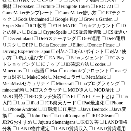
機材
Forsaken
Fortnite
Fungible Token
ERC-721
GameMakerテンプレート
GameMaker使い方
GETテクニ
ック
Gods Unchained
Google Play
Grow a Garden
Hyper Shot
ICT教育
ETH MATIC
Epicアカウント
ID
との違い
Delta
CryptoSpells
CS版最新情報
CS版違い
Decentraland
DeFiステーキング
DeFi運用
DeFi運用
リスク
DEJP
Delta Executor
Elliot
Donate Please
Driving Experience Japan
d払い
d払いポイント
d払い使
い方
d払い選び方
EA Play
Echoレジェンド
ECネッ
トショッピング
ICチップ
ID確認方法
codes
Minecoins
Lua言語
Mac
macbookヴァロラント
macヴ
ァロ対応
MakeCode
Marvelコラボ
MetaMask
MetaMaskセキュリティ
Minecraft
Luaプログラミング
minecraft噂
MITスクラッチ
MOD導入
MOD活用
MOD開発
NFCタッチ決済
NFT
NFTアートとは
Lua
入門
Lua
iPad
JCB楽天カード
iPad最適化
iPhone
iPhone Android
IT環境
IT用語
Java Bedrock
Java変
換
Java版
John Doe
LethalCompany
JRPGSteam
JRPGおすすめ
Jujutsu Shenanigans
K/D改善
LAND価格
分析
LAND物件選定
LAND賃貸収入
LAND賃貸運用