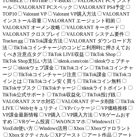
TUMBLE
TwoTime
V-Bucks
VALORANT PCインスト
ール
VALORANT PCスペック
VALORANT PS4予定
TOP10
Valorant VP
Valorant VP購入方法
VALORANT
インストール容量
VALORANT エージェント戦術
VALORANT オーメン攻略
VALORANT キーボード
VALORANT クロスプレイ
VALORANT システム要件
Tracker.gg
TikTok課金方法
VALORANT ダウンロード方
法
TikTokコインチャージのコンビニ利用時に押さえてお
くべき注意点タグ
TikTok LIVE収益
TikTok Shop
TikTok Shop支払い方法
tiktok.com/coin
tiktokウェブチャ
ージ
tiktokウェブ課金
TikTokコイン
TikTokコインチャ
ージ
TikTokコインチャージ注意
TikTok課金
TikTokコ
インとは
TikTokコイン安く買う
TikTokコイン無料
TikTokサブスク
TikTokチャージ
tiktokライトポイント
TikTok公式サポート
TikTok収益化
TikTok投げ銭
VALORANT スマホ対応
VALORANT データ削除
TikTok
LIVE
Webセキュリティ
VPパッケージ
VP価格推移
VP課金最新情報
VP購入
VP購入方法
VRゲームおす
すめ
VRゲーム投資
WAONスマホ
Windows11
VoxEdit使い方
Windows活用
Xbox
Xboxヴァロラント
Xboxタクティカル
XPブースト
アート作品
アート