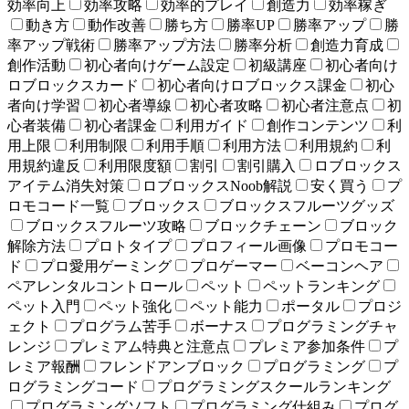
効率向上
効率攻略
効率的プレイ
創造力
効率稼ぎ
動き方
動作改善
勝ち方
勝率UP
勝率アップ
勝
率アップ戦術
勝率アップ方法
勝率分析
創造力育成
創作活動
初心者向けゲーム設定
初級講座
初心者向け
ロブロックスカード
初心者向けロブロックス課金
初心
者向け学習
初心者導線
初心者攻略
初心者注意点
初
心者装備
初心者課金
利用ガイド
創作コンテンツ
利
用上限
利用制限
利用手順
利用方法
利用規約
利
用規約違反
利用限度額
割引
割引購入
ロブロックス
アイテム消失対策
ロブロックスNoob解説
安く買う
プ
ロモコード一覧
ブロックス
ブロックスフルーツグッズ
ブロックスフルーツ攻略
ブロックチェーン
ブロック
解除方法
プロトタイプ
プロフィール画像
プロモコー
ド
プロ愛用ゲーミング
プロゲーマー
ベーコンヘア
ペアレンタルコントロール
ペット
ペットランキング
ペット入門
ペット強化
ペット能力
ポータル
プロジ
ェクト
プログラム苦手
ボーナス
プログラミングチャ
レンジ
プレミアム特典と注意点
プレミア参加条件
プ
レミア報酬
フレンドアンブロック
プログラミング
プ
ログラミングコード
プログラミングスクールランキング
プログラミングソフト
プログラミング仕組み
プログ