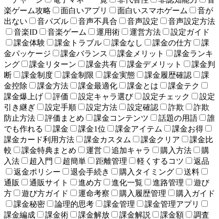
楽ゲーム攻略
面白いアプリ
面白いスマホゲーム
音が
出ない
音パズル
音声不具合
音声設定
音声設定方法
音楽ID
音楽ゲーム
運用術
運営方法
設定ガイド
課金体験
課金トラブル
課金なし
課金の仕方
課
金パッケージ
課金バランス
課金メリット
課金ランキ
ング
課金リターン
課金共有
課金デメリット
課金判
断
課金制度
課金制限
課金実態
課金履歴確認
課
金控除
課金方法
課金最適化
課金とは
課金テク
課金爆上げ
評価
設定キャラ選び
設定チェック
設定
引き継ぎ
設定手順
設定方法
設定確認
詐欺
詐欺
防止方法
評価まとめ
課金コンテンツ
話題の用語
誰
でも作れる
課金
課金1位
課金アイテム
課金お得
課金カード利用方法
課金カスタム
課金クリア
課金比
較
課金特典まとめ
運営
追加キャラ
購入方法
購
入法
超入門
超簡単
距離管理
軽くするコツ
返品
返金ポリシー
退会手続き
購入タイミング
送料
通販
通販サイト
進め方
進化一覧
進路管理
遊び
方
遊び方ガイド
運命考察
購入履歴管理
購入ガイド
課金秘密
論理的思考
課金管理
課金管理アプリ
課金編成
課金術
課金解放
課金解説
課金額
調査