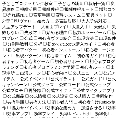
子どもプログラミング教室
子どもの騒音
報酬一覧
変
異攻略
報酬活用
報酬獲得
報酬獲得ルート
増額コツ
売れ筋NFT
変更手順
変異システム
変異ペット
外部GPUヴァロ
始め方
多言語対応
大人子供対応
大型アップデート
大画面プレイ
大量入手
天候別
失
敗しない
失敗防止
始める理由
協力ホラーゲーム
協
力プレイ
公式
初心者ヴァロ紹介
出現方法
出現条件
分割手数料
分析
初めてのRobux購入ガイド
初心者
初心者アバター
初心者インストール
初心者エージェ
ント
出現パターン
初心者エイム
初心者ガイド
初心
者キャラ
初心者ゲーム
初心者サポート
初心者プログ
ラミング
初心者プログラミング学習
初心者ルート
出
現場所
出演シーン
初心者向け
公式ニュース
公式ア
イテム
公式イベント
公式イラスト
公式ガイド
公式
キャンペーン
公式グッズ
公式コード
公式ショップ
公式プロモ
再登録
公式マイクラ
公式マイクラアプリ
公式商品
公式情報
公式設定
公式購入
共同制作
共有手順
共有方法
初心者入門
初心者向けRoblox制
作
協力サバイバル
効率的な集め方
加速させる
効率
効率アップ
効率プレイ
効率レベル上げ
効率化