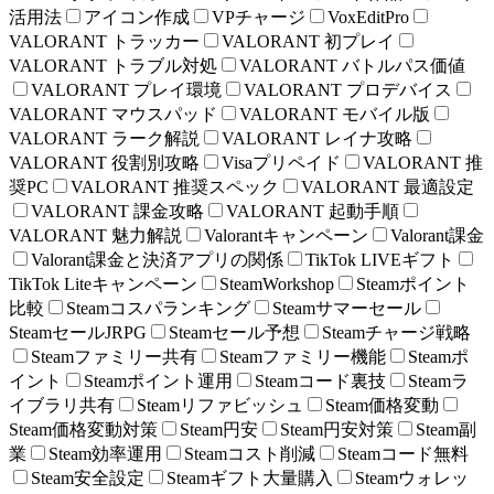
活用法
アイコン作成
VPチャージ
VoxEditPro
VALORANT トラッカー
VALORANT 初プレイ
VALORANT トラブル対処
VALORANT バトルパス価値
VALORANT プレイ環境
VALORANT プロデバイス
VALORANT マウスパッド
VALORANT モバイル版
VALORANT ラーク解説
VALORANT レイナ攻略
VALORANT 役割別攻略
Visaプリペイド
VALORANT 推
奨PC
VALORANT 推奨スペック
VALORANT 最適設定
VALORANT 課金攻略
VALORANT 起動手順
VALORANT 魅力解説
Valorantキャンペーン
Valorant課金
Valorant課金と決済アプリの関係
TikTok LIVEギフト
TikTok Liteキャンペーン
SteamWorkshop
Steamポイント
比較
Steamコスパランキング
Steamサマーセール
SteamセールJRPG
Steamセール予想
Steamチャージ戦略
Steamファミリー共有
Steamファミリー機能
Steamポ
イント
Steamポイント運用
Steamコード裏技
Steamラ
イブラリ共有
Steamリファビッシュ
Steam価格変動
Steam価格変動対策
Steam円安
Steam円安対策
Steam副
業
Steam効率運用
Steamコスト削減
Steamコード無料
Steam安全設定
Steamギフト大量購入
Steamウォレッ