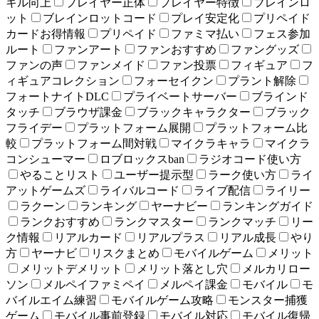
キル向上
プレイヤー正体
プレイヤー特徴
ブレインロ
ット
ブレインロットコード
プレイ安定化
プリペイド
カードお得情報
プリペイド
ファミマ払い
フェス参加
ルート
ファンアート
ファンおすすめ
ファングッズ
ファンの声
ファンメイド
ファン投票
フィギュア
フ
ィギュアコレクション
フォーセイクン
プラント解除
フォートナイトDLC
プライベートサーバー
ブラインド
タッチ
ブラウザ課金
ブラックキャラクター
ブラック
フライデー
プラットフォーム展開
プラットフォーム比
較
プラットフォーム間対戦
マイクラキャラ
マイクラ
コンシューマー
ロブロックスban
ラジオコード使い方
やることリスト
ユーザー提示型
ラーク使い方
ライ
アットゲームズ
ライバルコード
ライブ配信
ライリー
ラクーン
ランキング
ヤーナビー
ランキングガイド
ランクおすすめ
ランクマスター
ランクマッチ
リー
ク情報
リアルカード
リアルプラス
リアル成長
やり
方
ヤーナビ
リスクまとめ
モバイルゲーム
メリット
メリットデメリット
メリット落とし穴
メルカリロー
ソン
メルペイファミペイ
メルペイ課金
モバイル
モ
バイルエイム練習
モバイルゲーム攻略
モンスター捕獲
ゲーム
モバイル事前登録
モバイル対応
モバイル復帰