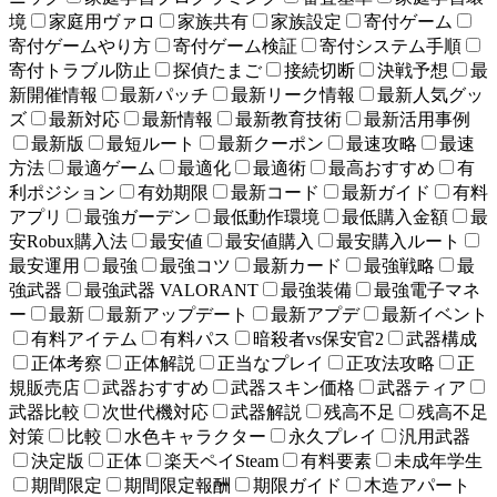
境
家庭用ヴァロ
家族共有
家族設定
寄付ゲーム
寄付ゲームやり方
寄付ゲーム検証
寄付システム手順
寄付トラブル防止
探偵たまご
接続切断
決戦予想
最
新開催情報
最新パッチ
最新リーク情報
最新人気グッ
ズ
最新対応
最新情報
最新教育技術
最新活用事例
最新版
最短ルート
最新クーポン
最速攻略
最速
方法
最適ゲーム
最適化
最適術
最高おすすめ
有
利ポジション
有効期限
最新コード
最新ガイド
有料
アプリ
最強ガーデン
最低動作環境
最低購入金額
最
安Robux購入法
最安値
最安値購入
最安購入ルート
最安運用
最強
最強コツ
最新カード
最強戦略
最
強武器
最強武器 VALORANT
最強装備
最強電子マネ
ー
最新
最新アップデート
最新アプデ
最新イベント
有料アイテム
有料パス
暗殺者vs保安官2
武器構成
正体考察
正体解説
正当なプレイ
正攻法攻略
正
規販売店
武器おすすめ
武器スキン価格
武器ティア
武器比較
次世代機対応
武器解説
残高不足
残高不足
対策
比較
水色キャラクター
永久プレイ
汎用武器
決定版
正体
楽天ペイSteam
有料要素
未成年学生
期間限定
期間限定報酬
期限ガイド
木造アパート