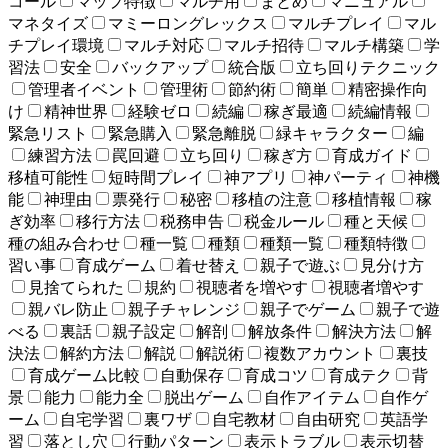
コール
マップ特徴
マルチ用
まとめ
マニュアル
マネタイズ
マミーロングレックス
マルチプレイ
マル
チプレイ環境
マルチ対応
マルチ招待
マルチ構築
学
習法
安全
バックアップ
統合版
立ち回りテクニック
管理者イベント
管理術
節約術
簡単
精密操作向
け
精神世界
経験ゼロ
続編
稼ぎ最適
続編情報
緊急リスト
緊急購入
緊急離脱
緑キャラクター
編
練習方法
罠回避
立ち回り
稼ぎ方
育成ガイド
移植可能性
短時間プレイ
神アプリ
神パーティ
神機
能
神理由
票発行
秘密
移植の注意
移植情報
稼
ぎ効率
移行方法
税務申告
税金ルール
種と天候
種の組み合わせ
種一覧
種類
種類一覧
種類特徴
習い事
育成ゲーム
着せ替え
親子で遊ぶ
見分け方
見捨てられた
規約
視聴者を増やす
視聴者増やす
親バレ防止
親子チャレンジ
親子でゲーム
親子で遊
べる
裏話
親子設定
解剖
解放条件
解決方法
解
決法
解約方法
解説
解説術
複数アカウント
裏技
育成ゲーム比較
自動保存
育成コツ
育成テク
背
景
能力
能力全
脱出ゲーム
自作アイテム
自作ゲ
ーム
自宅学習
裏ワザ
自宅教材
自由研究
英語学
習
落とし穴
行動パターン
表示トラブル
表示切替