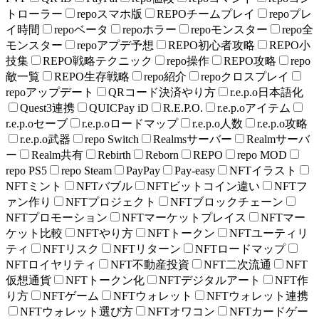
トローラー
repoスマホ版
REPOチームプレイ
repoプレ
イ時間
repoベータ
repoホラー
repoモンスター
repo全
モンスター
repoアプデ予想
REPO初心者攻略
REPO小
技集
REPO戦略テクニック
repo操作
REPO攻略
repo
敵一覧
REPO生存戦略
repo紹介
repoクロスプレイ
repoアップデート
QRコード決済やり方
r.e.p.o日本語化
Quest3連携
QUICPay iD
R.E.P.O.
r.e.p.oアイテム
r.e.p.oセーブ
r.e.p.oロードマップ
r.e.p.o人数
r.e.p.o攻略
r.e.p.o武器
repo Switch
Realmsサーバー
Realmサーバ
ー
Realm共有
Rebirth
Reborn
REPO
repo MOD
repo PS5
repo Steam
PayPay
Pay-easy
NFTイラスト
NFTミント
NFTバブル
NFTビットコイン違い
NFTフ
ァン作り
NFTプロジェクト
NFTブロックチェーン
NFTプロモーション
NFTマーケットプレイス
NFTマー
ケット比較
NFTやり方
NFTトークン
NFTユーティリ
ティ
NFTリスク
NFTリターン
NFTロードマップ
NFTロイヤリティ
NFT不動産投資
NFT二次流通
NFT
仮想通貨
NFTトークン化
NFTデジタルアート
NFT作
り方
NFTゲーム
NFTウォレット
NFTウォレット連携
NFTウォレット選び方
NFTオワコン
NFTカードゲー