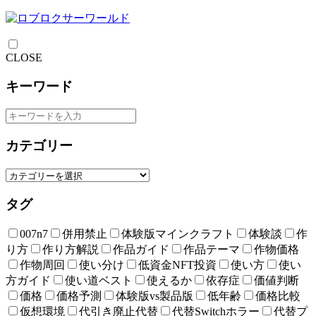
CLOSE
キーワード
カテゴリー
タグ
007n7
併用禁止
体験版マインクラフト
体験談
作
り方
作り方解説
作品ガイド
作品テーマ
作物価格
作物周回
使い分け
低資金NFT投資
使い方
使い
方ガイド
使い道ベスト
使えるか
依存症
価値判断
価格
価格予測
体験版vs製品版
低年齢
価格比較
仮想環境
代引き廃止代替
代替Switchホラー
代替プ