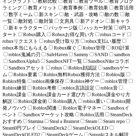
インクラフト
教材比較
教育
教育ツール
教育プログ
ラミング
教育メリット
教育事例
教育効果
教育活用
数字ミーム
新スキン
敵・武器・攻略
敵の数
敵
一覧
敵対処
敵対策
文房具
新アドオン
新キャラ
新キャラクター
パッケージ版
ハッカー対策
0円ス
タート
Robux購入
Robuxお得な買い方
robuxコード
robuxリクエスト
robux受け取り方
robux支払い履歴
robux本当にもらえる
Robux稼ぐ
Robux管理
ROI計算
roblox鬼滅の刃
SafeHaven
Sammy
SAND
sandbox
SandboxAlpha5
SandboxNFT一覧
SandboxNikeコラボ
Sandboxアセット
robux
Roblox顔認証
sandboxゲー
ム
Roblox要素
Roblox無料Robux獲得方法
Roblox版
Roblox特集
roblox画像保存
Roblox神ゲー
roblox管理
Roblox練習
Roblox考察
roblox言語設定
roblox音
Roblox課金
Roblox課金カード選び方
Roblox課金やり方
解説
Roblox課金術
Roblox購入
roblox重い
Roblox開
発ノウハウ
Roblox関連
Roblox電子マネー
Sandboxイ
ベント
Sandboxマーケット攻略
Roblox活用
SteamDeck
おすすめ
Stamina
Steal a Brainrot
Steam
Steam repo
Steam0円プレイ
SteamDeck2
SteamDeckOLED
SteamDeckOLED2
SteamDeckゲーム
Sprunkiスキル解説