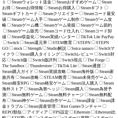
ト
Steamウォレット送金
Steamおすすめゲーム
Steam
お得
Steamお得情報
Steamお得購入
Steamギフト
Steamギフトカード
Steamクリエイター
Steamコード最安
値
Steamゲーム入手
Steamゲーム制作
Steamゲーム攻
略
Steamゲーム機
Steamゲーム発掘
Steamゲーム節約
Steamゲーム販売
Steamコード仕入れ
Steamコード卸
値
Steam収益化
Steam実績ハンター
TikTok Lite PayPay
Switch
Steam還元率
STEM教育
STEPN
STEPN
GO
stock
Strength
Studio解説
Suica nanaco
Switchマ
イクラ
Steam購入タイミング
Switchレビュー
Switch対
応
Switch版
Switch版評判
Switch視点
The Forge
The Sandbox
Thunderstore
TikTok Lite
Steam通貨
Steam購入ガイド
Steam実績攻略
Steam海外版
Steam家
族共有
Steam攻略
STEAM教育
Steam未発売ゲーム
Steam格安RPG
Steam格安ゲーム
Steam法人購入
Steam
海外ストア
Steam為替ヘッジ
Steam購入
Steam為替予
測
Steam無料ゲーム
Steam無料チャージ
Steam無料配
布
Steam神ゲー
Steam自作ゲーム
Steam課金
Steam課
金トラブル
Steam資産管理
Riot Gamesランチャー
REPO類似
アイディア
FPS設定
Ethereum
Ethereum比
較
ETH買い方
eスポーツ
eスポーツ展開
eスポーツ