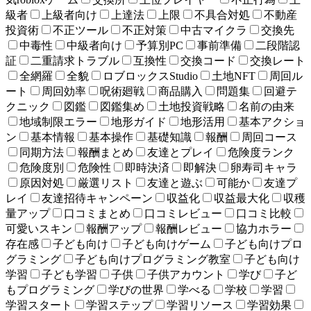
級者
上級者向け
上達法
上限
不具合対処
不動産
投資術
不正ツール
不正対策
中古マイクラ
交換先
中毒性
中級者向け
予算別PC
事前準備
二段階認
証
二重請求トラブル
互換性
交換コード
交換レート
全網羅
全貌
ロブロックスStudio
土地NFT
周回ル
ート
周回効率
呪術廻戦
商品購入
問題集
回避テ
クニック
図鑑
図鑑集め
土地投資戦略
名前の由来
地域制限エラー
地形ガイド
地形活用
基本アクショ
ン
基本情報
基本操作
基礎知識
報酬
周回コース
同期方法
報酬まとめ
友達とプレイ
危険度ランク
危険度別
危険性
即時決済
即解決
卵寿司キャラ
原因対処
厳選リスト
友達と遊ぶ
可能か
友達プ
レイ
友達招待キャンペーン
収益化
収益最大化
収穫
量アップ
口コミまとめ
口コミレビュー
口コミ比較
可愛いスキン
報酬アップ
報酬レビュー
協力ホラー
存在感
子ども向け
子ども向けゲーム
子ども向けプロ
グラミング
子ども向けプログラミング教室
子ども向け
学習
子ども学習
子供
子供アカウント
学び
子ど
もプログラミング
学びの世界
学べる
学校
学習
学習スタート
学習ステップ
学習リソース
学習効果