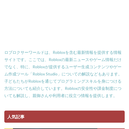
Amazon支払い方法
ASSET価格調査
Amazon残高
Amazon決済エラー
Amazon請求書払い
Amazon返金サポート
Android
Android設定
Apex Coins
Apex Legends
ASSET仕入れ戦略
NFTアート仕組み
NFTアイテム
repo設定
PS3版マインクラフト
PlayStationマイクラ
ロブロクサーワールドは、Robloxを含む最新情報を提供する情報
PlayToEarn
PLS DONATE
Polygon
サイトです。ここでは、Robloxの最新ニュースやゲーム情報だけ
でなく、特に、Robloxが提供するユーザー生成コンテンツやゲー
Polygon比較
Premium定期購入お得度
ム作成ツール「Roblox Studio」についての解説などもあります。
Procreate NFT
PS3とPCの違い
PS4
子どもたちがRobloxを通じてプログラミングスキルを身につける
PINコードチャージ方法
PS4タクティカルFPS
方法についても紹介しています。Robloxの安全性や課金制度につ
PS4マイクラ値段
PS4対応
PS5
PS5ヴァロ
いても解説し、親御さんや利用者に役立つ情報を提供します。
PS5ゲーム一覧
PS5マイクラ
PS5級性能
Play to Earn
PC版 VALORANT
PVPマップ
人気記事
PayPay楽天ペイ
PayPay auPAY
PayPay d払い
PayPay QUICPay
PayPay Suica
PayPayポイント