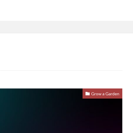
略
Steamファミリー共有
Steamファミリー機能
Steamポイント
用
Steamコード裏技
Steamライブラリ共有
Steamリファビッシュ
策
Steam円安
Steam円安対策
Steam副業
Steam効率運用
Steam安全設定
Steamギフト大量購入
Steamウォレット
St
ーム
Steamお得
Steamお得情報
Steamお得購入
Steamギフ
ド
Steamクリエイター
Steamコード最安値
Steamゲーム入手
Steamゲーム機
Steamゲーム発掘
Steamゲーム節約
Stea
れ
Steamコード卸値
Steam収益化
Steam実績ハンター
TikTok
am還元率
STEM教育
STEPN
STEPN GO
stock
Strength
Switchマイクラ
Steam購入タイミング
Switchレビュー
Switch対
Grow a Garden
Switch視点
The Forge
The Sandbox
Thunderstore
TikTok L
Steam実績攻略
Steam海外版
Steam家族共有
Steam攻略
ム
Steam格安RPG
Steam格安ゲーム
Steam法人購入
Stea
Steam購入
Steam為替予測
Steam無料ゲーム
Steam無料チ
Steam神ゲー
Steam自作ゲーム
Steam課金
Steam課金トラブ