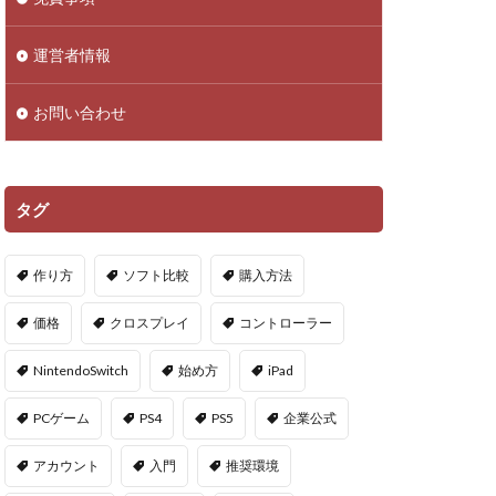
droid
NFTアイテム
運営者情報
Polygon
お問い合わせ
PS5ヴァロ
VPマップ
PayPayポイント
タグ
Cインストール画像
作り方
ソフト比較
購入方法
QR iD
PayPal
価格
クロスプレイ
コントローラー
repoアプデ予想
NintendoSwitch
始め方
iPad
repo敵一覧
PCゲーム
PS4
PS5
企業公式
やり方
アカウント
入門
推奨環境
oセーブ