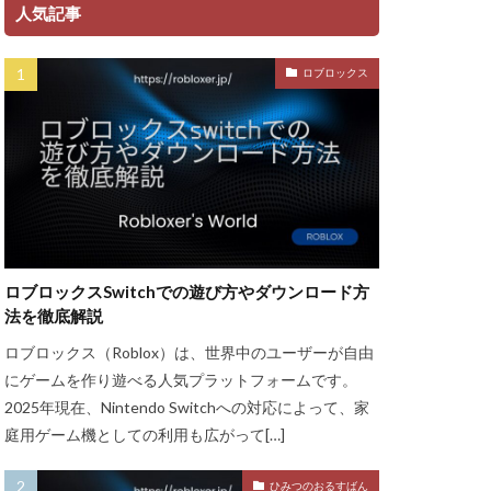
ント
人気記事
ャージ方法
ロブロックス
金
ゲーム魅力
グッズ
ッチ
ザインガイド
ティア上げ方
ザー
ロブロックスSwitchでの遊び方やダウンロード方
ューティン
法を徹底解説
チャット使い方
ロブロックス（Roblox）は、世界中のユーザーが自由
ャプター3
にゲームを作り遊べる人気プラットフォームです。
チュートリアル
2025年現在、Nintendo Switchへの対応によって、家
庭用ゲーム機としての利用も広がって[…]
ル対策
ースモーク
ひみつのおるすばん