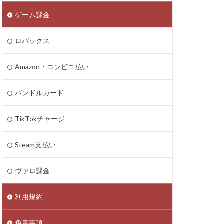
ゲーム課金
n4
zon PayPay
ロバックス
onギフト券
払いトラブル
Amazon・コンビニ払い
1つで
2025年最新
バンドルカード
TikTokチャージ
Axie Infinity
Battle Bricks
Steam支払い
ング
auユーザー
ヴァロ課金
ート連絡
ーソン
利用規約
ASSET価格調査
免責事項