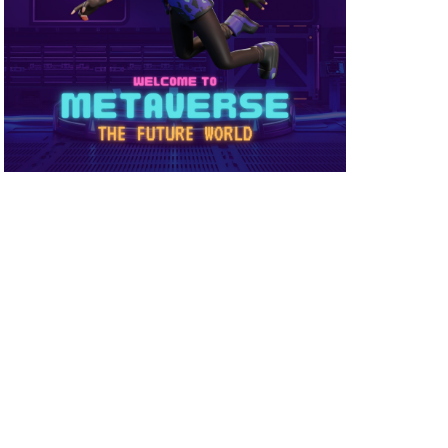
め方
NFT被害
NFT確定申告
ーティ
コンビニ購入
ーバー接続
サイファー初心者
店舗
ビニ支払い
スイッチ版
スーパー
スキン
ミュレーション