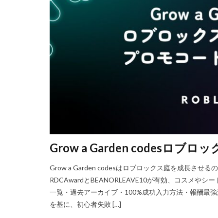
Steam資産管理
Ethereum比較
Fungible Token
Gods Unchained
Epicアカウント
DeFiステーキング
Driving Experience
Echoレジェンド
Mac
macb
Grow a Garden code
MetaMaskセキ
MOD活用
M
Grow a Garden codesはロブロックス庭を成長
JCB楽天カード
RDCAwardとBEANORLEAVE10が有効、コス
Java変換
Ja
一覧・過去アーカイブ・100%成功入力方法・報酬最強活用法を
Jujutsu Shenaniga
を基に、初心者失敗 […]
LAND購入方法