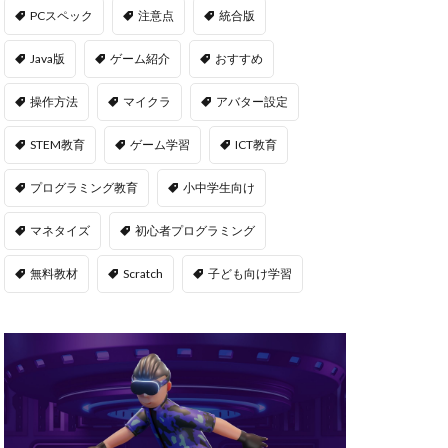
msサーバー
PCスペック
注意点
統合版
PS5
repo Steam
Java版
ゲーム紹介
おすすめ
違い
操作方法
マイクラ
アバター設定
ユーティリティ
STEM教育
ゲーム学習
ICT教育
NFT二次流通
NFTウォレット
プログラミング教育
小中学生向け
FTカード稼ぎ方
マネタイズ
初心者プログラミング
ゲームおすすめ
キン
無料教材
Scratch
子ども向け学習
管
OpenSea出品
後
NFT転売
h
orld
OpenSea
NFT分散投資