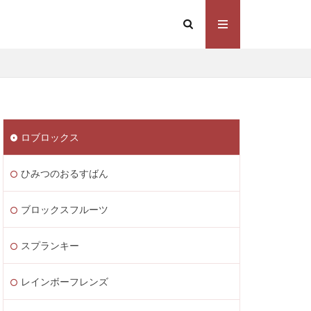
Steam価格変動
Steamコスト削減
eamウォレット送金
ト
Steamゲーム制作
ロブロックス
mゲーム販売
 Lite PayPay
ひみつのおるすばん
Studio解説
応
Switch版
ブロックスフルーツ
ite
Steam通貨
スプランキー
STEAM教育
m海外ストア
レインボーフレンズ
ャージ
ル