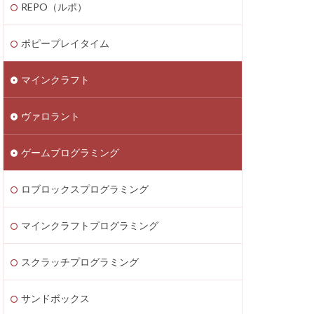
REPO（ルポ）
thereum
saken
Fortnite
ポピープレイタイム
テクニック
マインクラフト
ATIC
Decentraland
ヴァロラント
Donate Please
EA Play
ゲームプログラミング
ecoins
Lua言語
etaMask
ロブロックスプログラミング
ラッチ
MOD導入
マインクラフトプログラミング
Lua
iPad
ava Bedrock
スクラッチプログラミング
LAND賃貸運用
サンドボックス
8大サービス