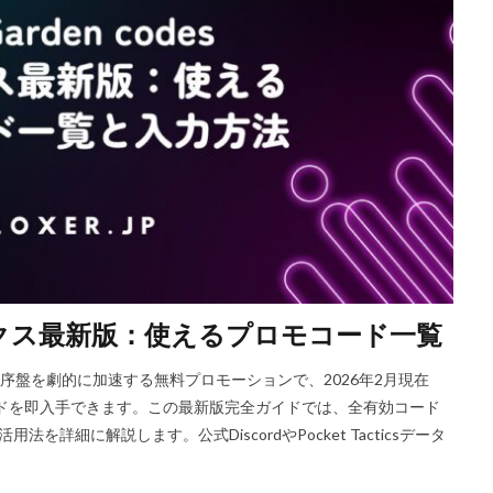
Riot Gamesランチャー
REPO類似
アイディア
FPS設定
E
ETH買い方
eスポーツ
eスポーツ展開
eスポーツ機材
For
ERC-721
GameMakerテンプレート
GameMaker使い方
GET
Google Play
Grow a Garden
Hyper Shot
ICT教育
ETH M
IDとの違い
Delta
CryptoSpells
CS版最新情報
CS版違い
DeFi運用
DeFi運用リスク
DEJP
Delta Executor
Elliot
 Japan
d払い
d払いポイント
d払い使い方
d払い選び方
ECネットショッピング
ICチップ
ID確認方法
codes
Min
ookヴァロラント
macヴァロ対応
MakeCode
Marvelコラボ
M
sロブロックス最新版：使えるプロモコード一覧
ュリティ
Minecraft
Luaプログラミング
minecraft噂
MITスク
OD開発
NFCタッチ決済
NFT
NFTアートとは
Lua入門
させるの序盤を劇的に加速する無料プロモーションで、2026年2月現在
iPad最適化
iPhone
iPhone Android
IT環境
IT用語
J
メやシードを即入手できます。この最新版完全ガイドでは、全有効コード
va版
John Doe
LethalCompany
JRPGSteam
JRPGおすすめ
詳細に解説します。公式DiscordやPocket Tacticsデータ
ns
K/D改善
LAND価格分析
LAND物件選定
LAND賃貸収入
CryptoPunks
Bキー
NFTアート作り方
Amazon d払い
7選