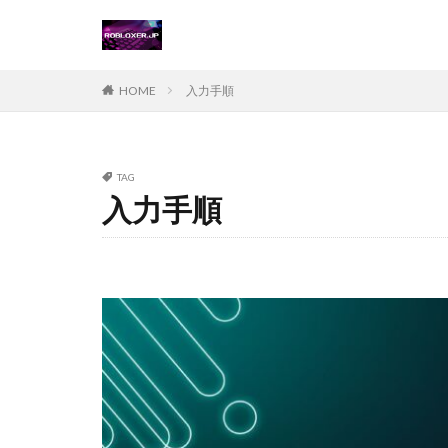
Steamチャージ戦
Steamポイント運
Steam価格変動対
HOME
入力手順
Steamコード無料
Steamおすすめゲ
Steamギフトカー
TAG
入力手順
Steamゲーム攻略
Steamコード仕入
Switch
Ste
Suica nanaco
Switch版評判
Steam購入ガイド
Steam未発売ゲー
Steam為替ヘッジ
Steam無料配布