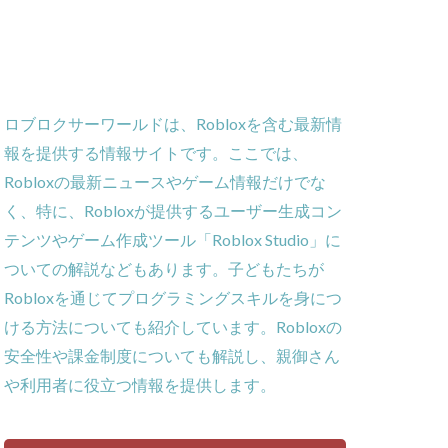
ー
ーム
義
ロブロクサーワールドは、Robloxを含む最新情
ローラー
報を提供する情報サイトです。ここでは、
作効率化
Robloxの最新ニュースやゲーム情報だけでな
ーム対策
く、特に、Robloxが提供するユーザー生成コン
攻略
テンツやゲーム作成ツール「Roblox Studio」に
貨攻略ガイド
ついての解説などもあります。子どもたちが
ームパッド使用法
Robloxを通じてプログラミングスキルを身につ
ゲーム内通貨
ける方法についても紹介しています。Robloxの
obとは
安全性や課金制度についても解説し、親御さん
ゲーム発見
や利用者に役立つ情報を提供します。
コイン消費
コインチャージ手順