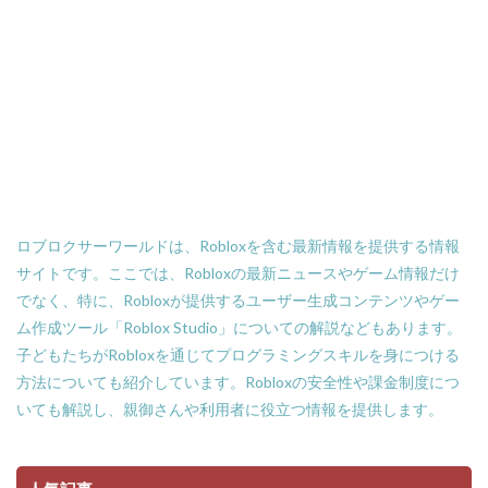
NFTカードゲーム
NFTカード稼ぎ方
NFTクリエイター
NFTクリエイター稼ぎ方
NFTゲーム2025
NFTツール
NFTゲームおすすめ
NFTゲーム収益
NFTゲーム日本語
NFTコミュニティ
NFTコレクション
NFTスキン
NFTスニーカー
NFTセキュリティ
NFTゼロスタート
NFT仮想通貨違い
NFT保管
OpenSea出品
NIKELAND
NFT販売
ロブロクサーワールドは、Robloxを含む最新情報を提供する情報
NFT販売方法
NFT買い方
NFT購入ガイド
サイトです。ここでは、Robloxの最新ニュースやゲーム情報だけ
NFT購入後
NFT転売
NFT転売裏技
でなく、特に、Robloxが提供するユーザー生成コンテンツやゲー
ム作成ツール「Roblox Studio」についての解説などもあります。
NFT長期投資
Nikeメタバース
NFT詐欺見分け方
子どもたちがRobloxを通じてプログラミングスキルを身につける
Nintendo Switch
NintendoSwitch
No.1攻略
方法についても紹介しています。Robloxの安全性や課金制度につ
Noli
Noob
Noobキャラ特徴
Nori
いても解説し、親御さんや利用者に役立つ情報を提供します。
Odd World
OpenSea
NFT詐欺見抜き方
NFT詐欺
NFT入札
NFT土地
NFT入門