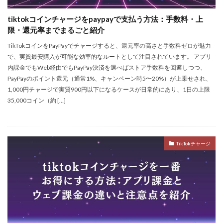
Steam資産管理
Riot Gamesランチャー
REPO類似
tiktokコインチャージをpaypayで支払う方法：手数料・上
アイディア
FPS設定
Ethereum
限・還元率までまるごと紹介
Ethereum比較
ETH買い方
eスポーツ
TikTokコインをPayPayでチャージすると、還元率の高さと手数料ゼロが魅力
eスポーツ展開
eスポーツ機材
Forsaken
で、実質最安購入が可能な効率的なルートとして注目されています。 アプリ
内課金でもWeb経由でもPayPay決済を選べばストア手数料を回避しつつ、
Fortnite
Fungible Token
ERC-721
PayPayのポイント還元（通常1%、キャンペーン時5〜20%）が上乗せされ、
GameMakerテンプレート
GameMaker使い方
1,000円チャージで実質900円以下になるケースが日常的にあり、1日の上限
GETテクニック
Gods Unchained
Google Play
35,000コイン（約 […]
Grow a Garden
Hyper Shot
ICT教育
ETH MATIC
Epicアカウント
IDとの違い
Delta
CryptoSpells
CS版最新情報
CS版違い
TikTokチャージ
Decentraland
DeFiステーキング
DeFi運用
DeFi運用リスク
DEJP
Delta Executor
Elliot
Donate Please
Driving Experience Japan
d払い
d払いポイント
d払い使い方
d払い選び方
EA Play
Echoレジェンド
ECネットショッピング