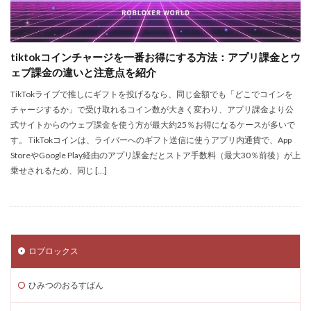
ICチップ
ID確認方法
codes
Minecoins
Lua言語
Mac
macbookヴァロラント
macヴァロ対応
MakeCode
Marvelコラボ
tiktokコインチャージを一番お得にする方法：アプリ課金とウ
ェブ課金の違いと注意点を紹介
MetaMask
MetaMaskセキュリティ
Minecraft
TikTokライブで推しにギフトを投げるなら、同じ金額でも「どこでコインを
Luaプログラミング
minecraft噂
MITスクラッチ
チャージするか」で受け取れるコイン数が大きく変わり、アプリ課金より公
MOD導入
MOD活用
MOD開発
式サイトからのウェブ課金を使う方が最大約25％お得になるケースが多いで
NFCタッチ決済
NFT
NFTアートとは
Lua入門
す。 TikTokコインは、ライバーへのギフト送信に使うアプリ内通貨で、App
StoreやGoogle Play経由のアプリ課金だとストア手数料（最大30％前後）が上
Lua
iPad
JCB楽天カード
iPad最適化
乗せされるため、同じ […]
iPhone
iPhone Android
IT環境
IT用語
Java Bedrock
Java変換
Java版
John Doe
LethalCompany
JRPGSteam
JRPGおすすめ
Jujutsu Shenanigans
K/D改善
LAND価格分析
ロブロックス
LAND物件選定
LAND賃貸収入
LAND賃貸運用
LAND購入方法
CryptoPunks
Bキー
ひみつのおるすばん
NFTアート作り方
Amazon d払い
7選