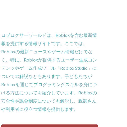
ー
ーム
義
ロブロクサーワールドは、Robloxを含む最新情
ローラー
報を提供する情報サイトです。ここでは、
作効率化
Robloxの最新ニュースやゲーム情報だけでな
ーム対策
く、特に、Robloxが提供するユーザー生成コン
攻略
テンツやゲーム作成ツール「Roblox Studio」に
貨攻略ガイド
ついての解説などもあります。子どもたちが
ームパッド使用法
Robloxを通じてプログラミングスキルを身につ
ゲーム内通貨
ける方法についても紹介しています。Robloxの
obとは
安全性や課金制度についても解説し、親御さん
ゲーム発見
や利用者に役立つ情報を提供します。
コイン消費
コインチャージ手順