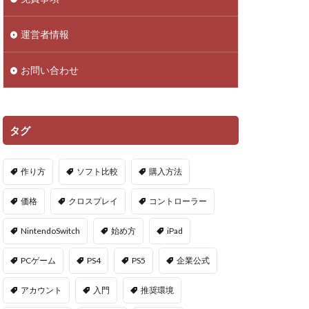
droid
NFTアイテム
運営者情報
Polygon
お問い合わせ
PS5ヴァロ
VPマップ
PayPayポイント
タグ
Cインストール画像
作り方
ソフト比較
購入方法
QR iD
PayPal
価格
クロスプレイ
コントローラー
repoアプデ予想
NintendoSwitch
始め方
iPad
repo敵一覧
PCゲーム
PS4
PS5
企業公式
やり方
アカウント
入門
推奨環境
oセーブ