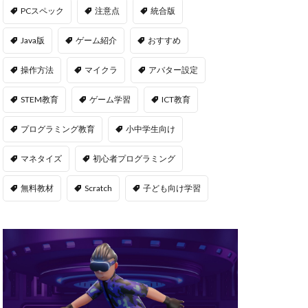
msサーバー
PCスペック
注意点
統合版
PS5
repo Steam
Java版
ゲーム紹介
おすすめ
違い
操作方法
マイクラ
アバター設定
ユーティリティ
STEM教育
ゲーム学習
ICT教育
NFT二次流通
NFTウォレット
プログラミング教育
小中学生向け
FTカード稼ぎ方
マネタイズ
初心者プログラミング
ゲームおすすめ
キン
無料教材
Scratch
子ども向け学習
管
OpenSea出品
後
NFT転売
h
orld
OpenSea
NFT分散投資