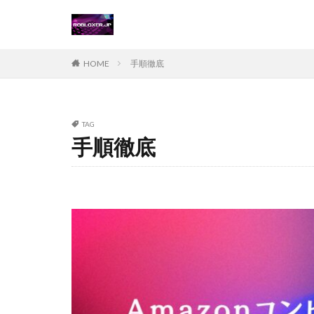
Steamチャージ戦
Steamポイント運
Steam価格変動対
HOME
手順徹底
Steamコード無料
Steamおすすめゲ
Steamギフトカー
TAG
手順徹底
Steamゲーム攻略
Steamコード仕入
Switch
Ste
Suica nanaco
Switch版評判
Steam購入ガイド
Steam未発売ゲー
Steam為替ヘッジ
Steam無料配布