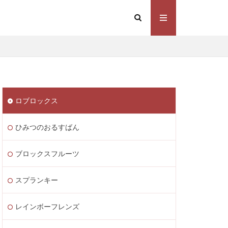
Steam価格変動
Steamコスト削減
eamウォレット送金
ト
Steamゲーム制作
ロブロックス
mゲーム販売
 Lite PayPay
ひみつのおるすばん
Studio解説
応
Switch版
ブロックスフルーツ
ite
Steam通貨
スプランキー
STEAM教育
m海外ストア
レインボーフレンズ
ャージ
ル