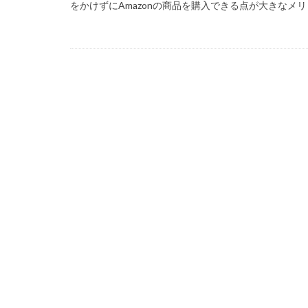
をかけずにAmazonの商品を購入できる点が大きなメリッ
99 Nights in the Fo
Amazon auかん
Amazon PayPa
Amazonクレカ削
2025アップデート
1日中プレイ
2025年最新版
Amazonコンビニ
AXS SLP
Aラ
Bedrock移行
BinanceBybitOKX
auPAY還元率
Amazonデビット
Amazon分割払い