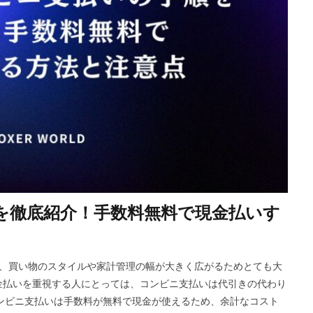
Riot Gamesランチャー
REPO類似
アイディア
FPS設定
E
ETH買い方
eスポーツ
eスポーツ展開
eスポーツ機材
For
ERC-721
GameMakerテンプレート
GameMaker使い方
GET
Google Play
Grow a Garden
Hyper Shot
ICT教育
ETH M
IDとの違い
Delta
CryptoSpells
CS版最新情報
CS版違い
DeFi運用
DeFi運用リスク
DEJP
Delta Executor
Elliot
 Japan
d払い
d払いポイント
d払い使い方
d払い選び方
ECネットショッピング
ICチップ
ID確認方法
codes
Min
ookヴァロラント
macヴァロ対応
MakeCode
Marvelコラボ
M
順を徹底紹介！手数料無料で現金払いす
ュリティ
Minecraft
Luaプログラミング
minecraft噂
MITスク
OD開発
NFCタッチ決済
NFT
NFTアートとは
Lua入門
iPad最適化
iPhone
iPhone Android
IT環境
IT用語
J
とは、買い物のスタイルや家計管理の幅が大きく広がるためとても大
va版
John Doe
LethalCompany
JRPGSteam
JRPGおすすめ
金払いを重視する人にとっては、コンビニ支払いは代引きの代わり
ns
K/D改善
LAND価格分析
LAND物件選定
LAND賃貸収入
ンビニ支払いは手数料が無料で現金が使えるため、余計なコスト
CryptoPunks
Bキー
NFTアート作り方
Amazon d払い
7選