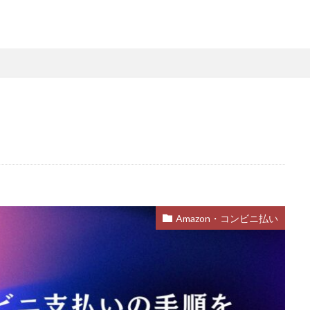
略
Steamファミリー共有
Steamファミリー機能
Steamポイント
用
Steamコード裏技
Steamライブラリ共有
Steamリファビッシュ
策
Steam円安
Steam円安対策
Steam副業
Steam効率運用
Steam安全設定
Steamギフト大量購入
Steamウォレット
St
ーム
Steamお得
Steamお得情報
Steamお得購入
Steamギフ
ド
Steamクリエイター
Steamコード最安値
Steamゲーム入手
Steamゲーム機
Steamゲーム発掘
Steamゲーム節約
Stea
れ
Steamコード卸値
Steam収益化
Steam実績ハンター
TikTok
am還元率
STEM教育
STEPN
STEPN GO
stock
Strength
Switchマイクラ
Steam購入タイミング
Switchレビュー
Switch対
Amazon・コンビニ払い
Switch視点
The Forge
The Sandbox
Thunderstore
TikTok L
Steam実績攻略
Steam海外版
Steam家族共有
Steam攻略
ム
Steam格安RPG
Steam格安ゲーム
Steam法人購入
Stea
Steam購入
Steam為替予測
Steam無料ゲーム
Steam無料チ
Steam神ゲー
Steam自作ゲーム
Steam課金
Steam課金トラブ