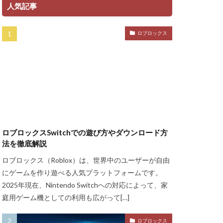
ント
人気記事
ャージ方法
ロブロックス
金
ゲーム魅力
グッズ
ッチ
ザインガイド
ティア上げ方
ザー
ロブロックスSwitchでの遊び方やダウンロード方
ューティン
法を徹底解説
チャット使い方
ロブロックス（Roblox）は、世界中のユーザーが自由
ャプター3
にゲームを作り遊べる人気プラットフォームです。
チュートリアル
2025年現在、Nintendo Switchへの対応によって、家
庭用ゲーム機としての利用も広がって[…]
ル対策
ースモーク
ロブロックス