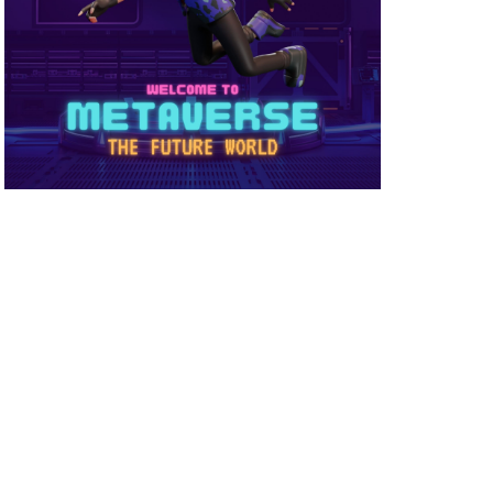
め方
NFT被害
NFT確定申告
ーティ
コンビニ購入
ーバー接続
サイファー初心者
店舗
ビニ支払い
スイッチ版
スーパー
スキン
ミュレーション