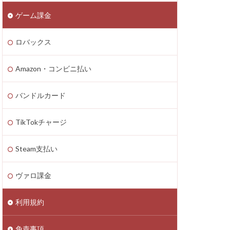
ゲーム課金
n4
zon PayPay
ロバックス
onギフト券
払いトラブル
Amazon・コンビニ払い
1つで
2025年最新
バンドルカード
TikTokチャージ
Axie Infinity
Battle Bricks
Steam支払い
ング
auユーザー
ヴァロ課金
ート連絡
ーソン
利用規約
ASSET価格調査
免責事項