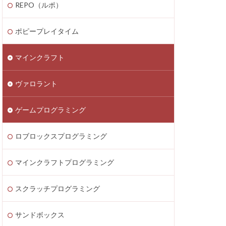
REPO（ルポ）
thereum
saken
Fortnite
ポピープレイタイム
テクニック
マインクラフト
ATIC
Decentraland
ヴァロラント
Donate Please
EA Play
ゲームプログラミング
ecoins
Lua言語
etaMask
ロブロックスプログラミング
ラッチ
MOD導入
マインクラフトプログラミング
Lua
iPad
ava Bedrock
スクラッチプログラミング
LAND賃貸運用
サンドボックス
8大サービス