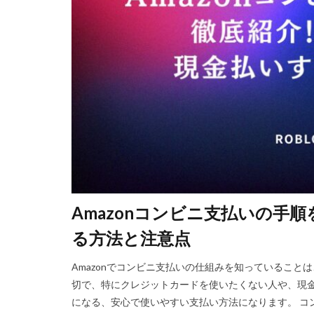
Steam資産管理
Ethereum比較
Fungible Token
Gods Unchained
Epicアカウント
DeFiステーキング
Driving Experience
Echoレジェンド
Mac
macb
Amazonコンビニ支払いの手
MetaMaskセキ
MOD活用
M
る方法と注意点
JCB楽天カード
Amazonでコンビニ支払いの仕組みを知っているこ
Java変換
Ja
切で、特にクレジットカードを使いたくない人や、現
Jujutsu Shenaniga
になる、安心で使いやすい支払い方法になります。 コ
LAND購入方法