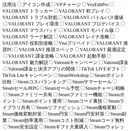
活用法
アイコン作成
VPチャージ
VoxEditPro
VALORANT トラッカー
VALORANT 初プレイ
VALORANT トラブル対処
VALORANT バトルパス価値
VALORANT プレイ環境
VALORANT プロデバイス
VALORANT マウスパッド
VALORANT モバイル版
VALORANT ラーク解説
VALORANT レイナ攻略
VALORANT 役割別攻略
Visaプリペイド
VALORANT 推
奨PC
VALORANT 推奨スペック
VALORANT 最適設定
VALORANT 課金攻略
VALORANT 起動手順
VALORANT 魅力解説
Valorantキャンペーン
Valorant課金
Valorant課金と決済アプリの関係
TikTok LIVEギフト
TikTok Liteキャンペーン
SteamWorkshop
Steamポイント
比較
Steamコスパランキング
Steamサマーセール
SteamセールJRPG
Steamセール予想
Steamチャージ戦略
Steamファミリー共有
Steamファミリー機能
Steamポ
イント
Steamポイント運用
Steamコード裏技
Steamラ
イブラリ共有
Steamリファビッシュ
Steam価格変動
Steam価格変動対策
Steam円安
Steam円安対策
Steam副
業
Steam効率運用
Steamコスト削減
Steamコード無料
Steam安全設定
Steamギフト大量購入
Steamウォレッ