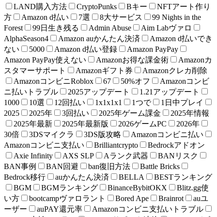
LAND購入方法
CryptoPunks
Bキー
NFTアート作り
方
Amazon d払い
7選
8大サービス
99 Nights in the
Forest
99日生き残る
Admin Abuse
Aim Labヴァロ
AlphaSeason4
Amazon auかんたん決済
Amazon d払いでき
ない
5000
Amazon d払い登録
Amazon PayPay
Amazon PayPay使えない
Amazonお得な課金術
Amazonカ
スタマーサポート
Amazonギフト券
Amazonクレカ削除
AmazonコンビニRoblox
67
50%オフ
Amazonコンビ
ニ払いトラブル
2025アップデート
1.21アップデート
1000
10選
12回払い
1x1x1x1
1つで
1日中プレイ
2025
2025年
3回払い
2025年ゲーム課金
2025年情報
2025年最新
2025年最新版
2026ゲームPC
2026年
30倍
3DSマイクラ
3DS版攻略
Amazonコンビニ払い
Amazonコンビニ支払い
Brilliantcrypto
Bedrockアドオン
Axie Infinity
AXS SLP
Aランク武器
BANリスク
BAN事例
BAN回避
ban復旧方法
Battle Bricks
Bedrock移行
auかんたん決済
BELLA
BESTランキング
BGM
BGMランキング
BinanceBybitOKX
Blitz.gg使
い方
bootcampヴァロラント
Bored Ape
Brainrot
auユ
ーザー
auPAY還元率
Amazonコンビニ支払いトラブル