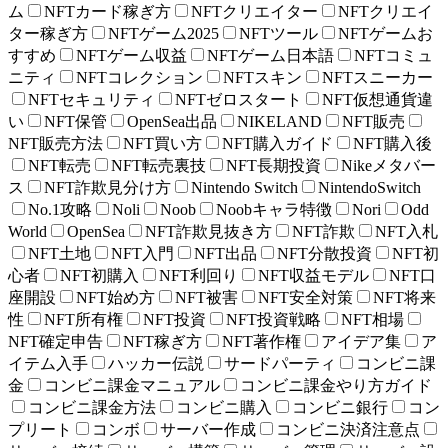
ム
NFTカード稼ぎ方
NFTクリエイター
NFTクリエイ
ター稼ぎ方
NFTゲーム2025
NFTツール
NFTゲームお
すすめ
NFTゲーム収益
NFTゲーム日本語
NFTコミュ
ニティ
NFTコレクション
NFTスキン
NFTスニーカー
NFTセキュリティ
NFTゼロスタート
NFT仮想通貨違
い
NFT保管
OpenSea出品
NIKELAND
NFT販売
NFT販売方法
NFT買い方
NFT購入ガイド
NFT購入後
NFT転売
NFT転売裏技
NFT長期投資
Nikeメタバー
ス
NFT詐欺見分け方
Nintendo Switch
NintendoSwitch
No.1攻略
Noli
Noob
Noobキャラ特徴
Nori
Odd
World
OpenSea
NFT詐欺見抜き方
NFT詐欺
NFT入札
NFT土地
NFT入門
NFT出品
NFT分散投資
NFT初
心者
NFT初購入
NFT利回り
NFT収益モデル
NFT口
座開設
NFT始め方
NFT被害
NFT安全対策
NFT将来
性
NFT所有権
NFT投資
NFT投資戦略
NFT相場
NFT確定申告
NFT稼ぎ方
NFT著作権
アイデア集
ア
イテム入手
ハッカー伝説
サードパーティ
コンビニ課
金
コンビニ課金マニュアル
コンビニ課金やり方ガイド
コンビニ課金方法
コンビニ購入
コンビニ銀行
コン
プリート
コンボ
サーバー作成
コンビニ決済注意点