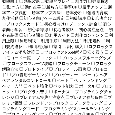
効率向上
効率攻略
効率的プレイ
創造力
効率稼ぎ
動き方
動作改善
勝ち方
勝率UP
勝率アップ
勝
率アップ戦術
勝率アップ方法
勝率分析
創造力育成
創作活動
初心者向けゲーム設定
初級講座
初心者向け
ロブロックスカード
初心者向けロブロックス課金
初心
者向け学習
初心者導線
初心者攻略
初心者注意点
初
心者装備
初心者課金
利用ガイド
創作コンテンツ
利
用上限
利用制限
利用手順
利用方法
利用規約
利
用規約違反
利用限度額
割引
割引購入
ロブロックス
アイテム消失対策
ロブロックスNoob解説
安く買う
プ
ロモコード一覧
ブロックス
ブロックスフルーツグッズ
ブロックスフルーツ攻略
ブロックチェーン
ブロック
解除方法
プロトタイプ
プロフィール画像
プロモコー
ド
プロ愛用ゲーミング
プロゲーマー
ベーコンヘア
ペアレンタルコントロール
ペット
ペットランキング
ペット入門
ペット強化
ペット能力
ポータル
プロジ
ェクト
プログラム苦手
ボーナス
プログラミングチャ
レンジ
プレミアム特典と注意点
プレミア参加条件
プ
レミア報酬
フレンドアンブロック
プログラミング
プ
ログラミングコード
プログラミングスクールランキング
プログラミングソフト
プログラミング仕組み
プログ