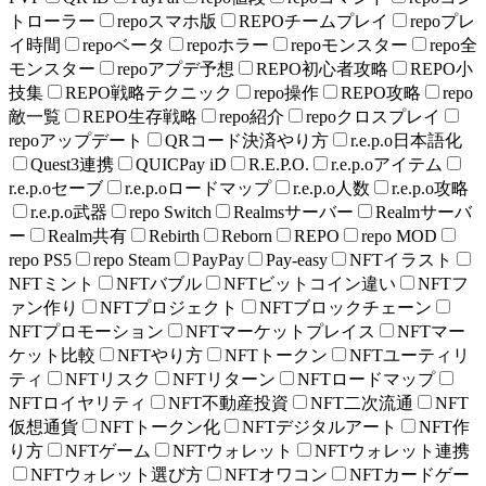
トローラー
repoスマホ版
REPOチームプレイ
repoプレ
イ時間
repoベータ
repoホラー
repoモンスター
repo全
モンスター
repoアプデ予想
REPO初心者攻略
REPO小
技集
REPO戦略テクニック
repo操作
REPO攻略
repo
敵一覧
REPO生存戦略
repo紹介
repoクロスプレイ
repoアップデート
QRコード決済やり方
r.e.p.o日本語化
Quest3連携
QUICPay iD
R.E.P.O.
r.e.p.oアイテム
r.e.p.oセーブ
r.e.p.oロードマップ
r.e.p.o人数
r.e.p.o攻略
r.e.p.o武器
repo Switch
Realmsサーバー
Realmサーバ
ー
Realm共有
Rebirth
Reborn
REPO
repo MOD
repo PS5
repo Steam
PayPay
Pay-easy
NFTイラスト
NFTミント
NFTバブル
NFTビットコイン違い
NFTフ
ァン作り
NFTプロジェクト
NFTブロックチェーン
NFTプロモーション
NFTマーケットプレイス
NFTマー
ケット比較
NFTやり方
NFTトークン
NFTユーティリ
ティ
NFTリスク
NFTリターン
NFTロードマップ
NFTロイヤリティ
NFT不動産投資
NFT二次流通
NFT
仮想通貨
NFTトークン化
NFTデジタルアート
NFT作
り方
NFTゲーム
NFTウォレット
NFTウォレット連携
NFTウォレット選び方
NFTオワコン
NFTカードゲー