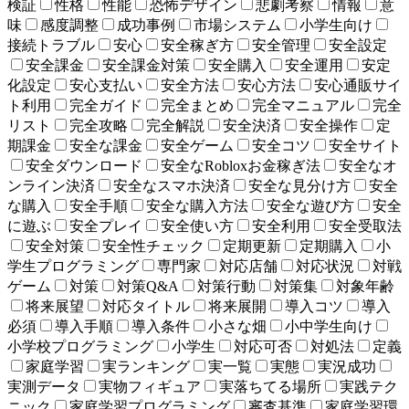
検証
性格
性能
恐怖デザイン
悲劇考察
情報
意
味
感度調整
成功事例
市場システム
小学生向け
接続トラブル
安心
安全稼ぎ方
安全管理
安全設定
安全課金
安全課金対策
安全購入
安全運用
安定
化設定
安心支払い
安全方法
安心方法
安心通販サイ
ト利用
完全ガイド
完全まとめ
完全マニュアル
完全
リスト
完全攻略
完全解説
安全決済
安全操作
定
期課金
安全な課金
安全ゲーム
安全コツ
安全サイト
安全ダウンロード
安全なRobloxお金稼ぎ法
安全なオ
ンライン決済
安全なスマホ決済
安全な見分け方
安全
な購入
安全手順
安全な購入方法
安全な遊び方
安全
に遊ぶ
安全プレイ
安全使い方
安全利用
安全受取法
安全対策
安全性チェック
定期更新
定期購入
小
学生プログラミング
専門家
対応店舗
対応状況
対戦
ゲーム
対策
対策Q&A
対策行動
対策集
対象年齢
将来展望
対応タイトル
将来展開
導入コツ
導入
必須
導入手順
導入条件
小さな畑
小中学生向け
小学校プログラミング
小学生
対応可否
対処法
定義
家庭学習
実ランキング
実一覧
実態
実況成功
実測データ
実物フィギュア
実落ちてる場所
実践テク
ニック
家庭学習プログラミング
審査基準
家庭学習環