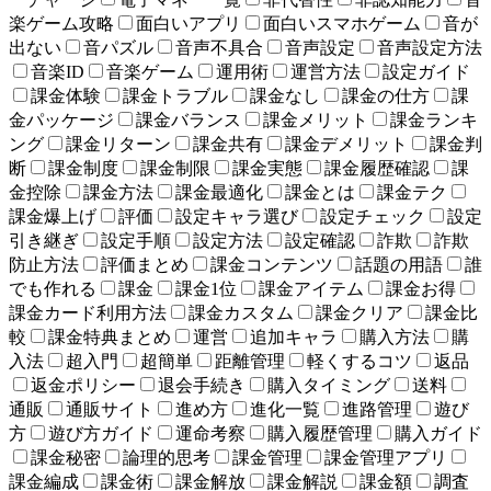
楽ゲーム攻略
面白いアプリ
面白いスマホゲーム
音が
出ない
音パズル
音声不具合
音声設定
音声設定方法
音楽ID
音楽ゲーム
運用術
運営方法
設定ガイド
課金体験
課金トラブル
課金なし
課金の仕方
課
金パッケージ
課金バランス
課金メリット
課金ランキ
ング
課金リターン
課金共有
課金デメリット
課金判
断
課金制度
課金制限
課金実態
課金履歴確認
課
金控除
課金方法
課金最適化
課金とは
課金テク
課金爆上げ
評価
設定キャラ選び
設定チェック
設定
引き継ぎ
設定手順
設定方法
設定確認
詐欺
詐欺
防止方法
評価まとめ
課金コンテンツ
話題の用語
誰
でも作れる
課金
課金1位
課金アイテム
課金お得
課金カード利用方法
課金カスタム
課金クリア
課金比
較
課金特典まとめ
運営
追加キャラ
購入方法
購
入法
超入門
超簡単
距離管理
軽くするコツ
返品
返金ポリシー
退会手続き
購入タイミング
送料
通販
通販サイト
進め方
進化一覧
進路管理
遊び
方
遊び方ガイド
運命考察
購入履歴管理
購入ガイド
課金秘密
論理的思考
課金管理
課金管理アプリ
課金編成
課金術
課金解放
課金解説
課金額
調査