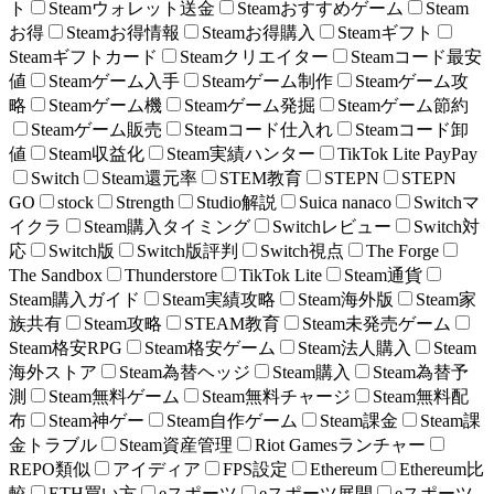
ト
Steamウォレット送金
Steamおすすめゲーム
Steam
お得
Steamお得情報
Steamお得購入
Steamギフト
Steamギフトカード
Steamクリエイター
Steamコード最安
値
Steamゲーム入手
Steamゲーム制作
Steamゲーム攻
略
Steamゲーム機
Steamゲーム発掘
Steamゲーム節約
Steamゲーム販売
Steamコード仕入れ
Steamコード卸
値
Steam収益化
Steam実績ハンター
TikTok Lite PayPay
Switch
Steam還元率
STEM教育
STEPN
STEPN
GO
stock
Strength
Studio解説
Suica nanaco
Switchマ
イクラ
Steam購入タイミング
Switchレビュー
Switch対
応
Switch版
Switch版評判
Switch視点
The Forge
The Sandbox
Thunderstore
TikTok Lite
Steam通貨
Steam購入ガイド
Steam実績攻略
Steam海外版
Steam家
族共有
Steam攻略
STEAM教育
Steam未発売ゲーム
Steam格安RPG
Steam格安ゲーム
Steam法人購入
Steam
海外ストア
Steam為替ヘッジ
Steam購入
Steam為替予
測
Steam無料ゲーム
Steam無料チャージ
Steam無料配
布
Steam神ゲー
Steam自作ゲーム
Steam課金
Steam課
金トラブル
Steam資産管理
Riot Gamesランチャー
REPO類似
アイディア
FPS設定
Ethereum
Ethereum比
較
ETH買い方
eスポーツ
eスポーツ展開
eスポーツ