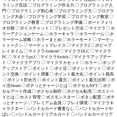
ラミング言語
プログラミング作る力
プログラミング入
門
プログラミング初心者
プログラミング力
プログラ
ミング大会
プログラミング学習
プログラミング教室
プログラミング教育
プログラミング準備
ポートフォリ
オ分散
ボイスチャット
プレゼント方法
マイクラ
ホ
ラーアクションゲーム
ホラーキャラ
ホラーゲーム
ホ
ラーゲーム攻略
ホラーまとめ
ホラーモード
マーケッ
トトークン
マーケットプレイス
マイクラ2
ポピープ
レイタイム
マイクラAndroid
マイクラDLC
マイクラ
PC
マイクラps3
マイクラSwitch
マイクラアップデー
ト
マイクラアプリ
マイクラカセット
ホラー
ポップ
アップストア
ポイント
ポイ活
ポイントゲット
ポイ
ント交換
ポイント増量
ポイント最大化
ポイント残高
ポイント貯め方
ポイント還元
ポイント還元活用
ポ
イ活Steam
ポチっとチャージとは
ボクセルNFT
ボク
セルアート作成
ボクセル制作
ボクセル転売
ポストペ
イとは
ホスト管理
ボスモンスター
ボタン配置
ポチ
っとチャージ
プレミアム会員
プレイ環境
マイクラキ
ャラクター
バンドルカード審査なし
バンドルカードや
ばい
バンドルカードリアルカード
バンドルカードリア