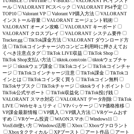
TUMBLE
TwoTime
V-Bucks
VALORANT PCインスト
ール
VALORANT PCスペック
VALORANT PS4予定
TOP10
Valorant VP
Valorant VP購入方法
VALORANT
インストール容量
VALORANT エージェント戦術
VALORANT オーメン攻略
VALORANT キーボード
VALORANT クロスプレイ
VALORANT システム要件
Tracker.gg
TikTok課金方法
VALORANT ダウンロード方
法
TikTokコインチャージのコンビニ利用時に押さえてお
くべき注意点タグ
TikTok LIVE収益
TikTok Shop
TikTok Shop支払い方法
tiktok.com/coin
tiktokウェブチャ
ージ
tiktokウェブ課金
TikTokコイン
TikTokコインチャ
ージ
TikTokコインチャージ注意
TikTok課金
TikTokコ
インとは
TikTokコイン安く買う
TikTokコイン無料
TikTokサブスク
TikTokチャージ
tiktokライトポイント
TikTok公式サポート
TikTok収益化
TikTok投げ銭
VALORANT スマホ対応
VALORANT データ削除
TikTok
LIVE
Webセキュリティ
VPパッケージ
VP価格推移
VP課金最新情報
VP購入
VP購入方法
VRゲームおす
すめ
VRゲーム投資
WAONスマホ
Windows11
VoxEdit使い方
Windows活用
Xbox
Xboxヴァロラント
Xboxタクティカル
XPブースト
アート作品
アート