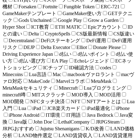
機材
Forsaken
Fortnite
Fungible Token
ERC-721
GameMakerテンプレート
GameMaker使い方
GETテクニ
ック
Gods Unchained
Google Play
Grow a Garden
Hyper Shot
ICT教育
ETH MATIC
Epicアカウント
ID
との違い
Delta
CryptoSpells
CS版最新情報
CS版違い
Decentraland
DeFiステーキング
DeFi運用
DeFi運用
リスク
DEJP
Delta Executor
Elliot
Donate Please
Driving Experience Japan
d払い
d払いポイント
d払い使
い方
d払い選び方
EA Play
Echoレジェンド
ECネッ
トショッピング
ICチップ
ID確認方法
codes
Minecoins
Lua言語
Mac
macbookヴァロラント
macヴ
ァロ対応
MakeCode
Marvelコラボ
MetaMask
MetaMaskセキュリティ
Minecraft
Luaプログラミング
minecraft噂
MITスクラッチ
MOD導入
MOD活用
MOD開発
NFCタッチ決済
NFT
NFTアートとは
Lua
入門
Lua
iPad
JCB楽天カード
iPad最適化
iPhone
iPhone Android
IT環境
IT用語
Java Bedrock
Java変
換
Java版
John Doe
LethalCompany
JRPGSteam
JRPGおすすめ
Jujutsu Shenanigans
K/D改善
LAND価格
分析
LAND物件選定
LAND賃貸収入
LAND賃貸運用