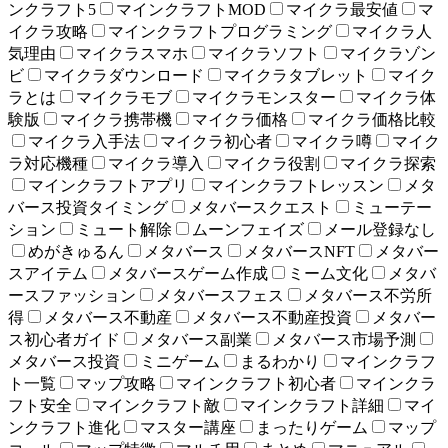
ンクラフト5
マインクラフトMOD
マイクラ最安値
マ
イクラ攻略
マインクラフトプログラミング
マイクラ人
気理由
マイクラスマホ
マイクラソフト
マイクラゾン
ビ
マイクラダウンロード
マイクラタブレット
マイク
ラとは
マイクラモブ
マイクラモンスター
マイクラ体
験版
マイクラ携帯機
マイクラ価格
マイクラ価格比較
マイクラ入手法
マイクラ初心者
マイクラ噂
マイク
ラ対応機種
マイクラ導入
マイクラ役割
マイクラ探索
マインクラフトアプリ
マインクラフトレッスン
メタ
バース投資タイミング
メタバースクエスト
ミューテー
ション
ミュート解除
ムーンフェイズ
メール登録なし
めがきゅるん
メタバース
メタバースNFT
メタバー
スアイテム
メタバースゲーム作成
ミーム文化
メタバ
ースファッション
メタバースフェス
メタバース不労所
得
メタバース不動産
メタバース不動産投資
メタバー
ス初心者ガイド
メタバース副業
メタバース市場予測
メタバース投資
ミニゲーム
まるわかり
マインクラフ
ト一覧
マップ攻略
マインクラフト初心者
マインクラ
フト安全
マインクラフト敵
マインクラフト詳細
マイ
ンクラフト進化
マスター講座
まったりゲーム
マップ