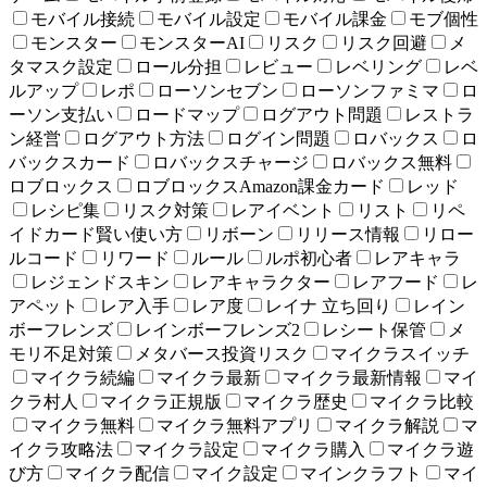
モバイル接続
モバイル設定
モバイル課金
モブ個性
モンスター
モンスターAI
リスク
リスク回避
メ
タマスク設定
ロール分担
レビュー
レベリング
レベ
ルアップ
レポ
ローソンセブン
ローソンファミマ
ロ
ーソン支払い
ロードマップ
ログアウト問題
レストラ
ン経営
ログアウト方法
ログイン問題
ロバックス
ロ
バックスカード
ロバックスチャージ
ロバックス無料
ロブロックス
ロブロックスAmazon課金カード
レッド
レシピ集
リスク対策
レアイベント
リスト
リペ
イドカード賢い使い方
リボーン
リリース情報
リロー
ルコード
リワード
ルール
ルポ初心者
レアキャラ
レジェンドスキン
レアキャラクター
レアフード
レ
アペット
レア入手
レア度
レイナ 立ち回り
レイン
ボーフレンズ
レインボーフレンズ2
レシート保管
メ
モリ不足対策
メタバース投資リスク
マイクラスイッチ
マイクラ続編
マイクラ最新
マイクラ最新情報
マイ
クラ村人
マイクラ正規版
マイクラ歴史
マイクラ比較
マイクラ無料
マイクラ無料アプリ
マイクラ解説
マ
イクラ攻略法
マイクラ設定
マイクラ購入
マイクラ遊
び方
マイクラ配信
マイク設定
マインクラフト
マイ