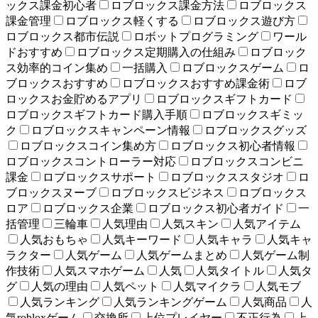
ックス課金初心者
ロブロックス課金方法
ロブロックス
課金管理
ロブロックス軽くする
ロブロックス遊び方
ロブロックス都市伝説
ロボットプログラミング
ワール
ドおすすめ
ロブロックス定期購入の仕組み
ロブロック
ス効率的コイン集め
一括購入
ロブロックスゲーム
ロ
ブロックスおすすめ
ロブロックスおすすめ課金術
ロブ
ロックスお金貯めるアプリ
ロブロックスギフトカード
ロブロックスギフトカード購入手順
ロブロックスギミッ
ク
ロブロックスキャンペーン情報
ロブロックスグッズ
ロブロックスコイン集め方
ロブロックス初心者情報
ロブロックスコントローラー対応
ロブロックスコンビニ
課金
ロブロックスサポート
ロブロックススタジオ
ロ
ブロックスヌーブ
ロブロックスビジネス
ロブロックス
ロア
ロブロックス企業
ロブロックス初心者ガイド
一
括管理
三輪車
人気理由
人気スキン
人気アイテム
人気おもちゃ
人気キーワード
人気キャラ
人気キャ
ラクター
人気ゲーム
人気ゲームまとめ
人気ゲーム制
作技術
人気スマホゲーム
人気
人気タイトル
人気タ
グ
人気の理由
人気ペット
人気マイクラ
人気モブ
人気ランキング
人気ランキングゲーム
人気商品
人
気robloxゲーム
交換所
上位プレイヤー
不正行為
上