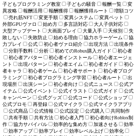
子どもプログラミング教室
子どもの騒音
報酬一覧
変
異攻略
報酬活用
報酬獲得
報酬獲得ルート
増額コツ
売れ筋NFT
変更手順
変異システム
変異ペット
外部GPUヴァロ
始め方
多言語対応
大人子供対応
大型アップデート
大画面プレイ
大量入手
天候別
失
敗しない
失敗防止
始める理由
協力ホラーゲーム
協
力プレイ
公式
初心者ヴァロ紹介
出現方法
出現条件
分割手数料
分析
初めてのRobux購入ガイド
初心者
初心者アバター
初心者インストール
初心者エージェ
ント
出現パターン
初心者エイム
初心者ガイド
初心
者キャラ
初心者ゲーム
初心者サポート
初心者プログ
ラミング
初心者プログラミング学習
初心者ルート
出
現場所
出演シーン
初心者向け
公式ニュース
公式ア
イテム
公式イベント
公式イラスト
公式ガイド
公式
キャンペーン
公式グッズ
公式コード
公式ショップ
公式プロモ
再登録
公式マイクラ
公式マイクラアプリ
公式商品
公式情報
公式設定
公式購入
共同制作
共有手順
共有方法
初心者入門
初心者向けRoblox制
作
協力サバイバル
効率的な集め方
加速させる
効率
効率アップ
効率プレイ
効率レベル上げ
効率化