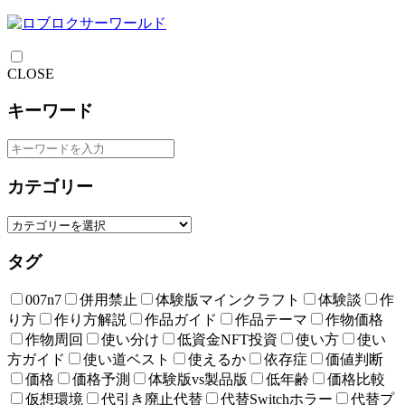
CLOSE
キーワード
カテゴリー
タグ
007n7
併用禁止
体験版マインクラフト
体験談
作
り方
作り方解説
作品ガイド
作品テーマ
作物価格
作物周回
使い分け
低資金NFT投資
使い方
使い
方ガイド
使い道ベスト
使えるか
依存症
価値判断
価格
価格予測
体験版vs製品版
低年齢
価格比較
仮想環境
代引き廃止代替
代替Switchホラー
代替プ