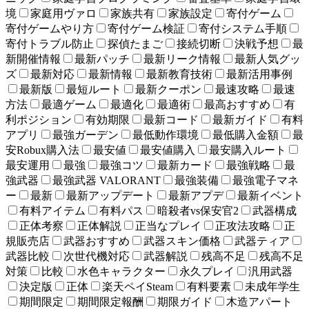
境
家庭用ヴァロ
家族共有
家族設定
寄付ゲーム
寄付ゲームやり方
寄付ゲーム検証
寄付システム手順
寄付トラブル防止
探偵たまご
接続切断
決戦予想
最
新開催情報
最新パッチ
最新リーク情報
最新人気グッ
ズ
最新対応
最新情報
最新教育技術
最新活用事例
最新版
最短ルート
最新クーポン
最速攻略
最速
方法
最適ゲーム
最適化
最適術
最高おすすめ
有
利ポジション
有効期限
最新コード
最新ガイド
有料
アプリ
最強ガーデン
最低動作環境
最低購入金額
最
安Robux購入法
最安値
最安値購入
最安購入ルート
最安運用
最強
最強コツ
最新カード
最強戦略
最
強武器
最強武器 VALORANT
最強装備
最強電子マネ
ー
最新
最新アップデート
最新アプデ
最新イベント
有料アイテム
有料パス
暗殺者vs保安官2
武器構成
正体考察
正体解説
正当なプレイ
正攻法攻略
正
規販売店
武器おすすめ
武器スキン価格
武器ティア
武器比較
次世代機対応
武器解説
残高不足
残高不足
対策
比較
水色キャラクター
永久プレイ
汎用武器
決定版
正体
楽天ペイSteam
有料要素
未成年学生
期間限定
期間限定報酬
期限ガイド
木造アパート