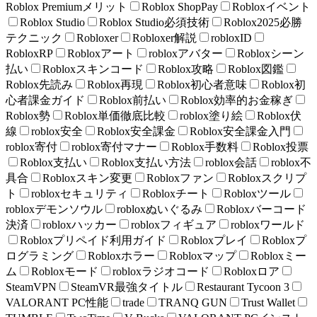
Roblox Premiumメリット
Roblox ShopPay
Robloxイベント
Roblox Studio
Roblox Studio必須技術
Roblox2025必勝
テクニック
Robloxer
Robloxer解説
robloxID
RobloxRP
Robloxアート
robloxアバター
Robloxシーン
払い
Robloxスキンコード
Roblox攻略
Roblox図鑑
Roblox先読み
Roblox再現
Roblox初心者意味
Roblox初
心者課金ガイド
Roblox前払い
Roblox効率的お金稼ぎ
Roblox勢
Roblox単価徹底比較
roblox塗り絵
Roblox伏
線
roblox安全
Roblox安全課金
Roblox安全課金入門
roblox寄付
roblox寄付マナー
Roblox手数料
Roblox投票
Roblox支払い
Roblox支払い方法
roblox会話
roblox不
具合
Robloxスキン変更
Robloxファン
Robloxスクリプ
ト
robloxセキュリティ
Robloxチート
Robloxツール
robloxデモンソウル
robloxぬいぐるみ
Robloxバーコード
決済
robloxハッカー
robloxフィギュア
robloxワールド
Robloxプリペイド利用ガイド
Robloxプレイ
Robloxプ
ログラミング
Robloxホラー
Robloxマップ
Robloxミー
ム
Robloxモード
robloxラジオコード
Robloxロア
SteamVPN
SteamVR最強タイトル
Restaurant Tycoon 3
VALORANT PC性能
trade
TRANQ GUN
Trust Wallet