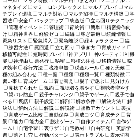
コール
マップ特徴
マルチ用
まとめ
マニュアル
マネタイズ
マミーロングレックス
マルチプレイ
マル
チプレイ環境
マルチ対応
マルチ招待
マルチ構築
学
習法
安全
バックアップ
統合版
立ち回りテクニック
管理者イベント
管理術
節約術
簡単
精密操作向
け
精神世界
経験ゼロ
続編
稼ぎ最適
続編情報
緊急リスト
緊急購入
緊急離脱
緑キャラクター
編
練習方法
罠回避
立ち回り
稼ぎ方
育成ガイド
移植可能性
短時間プレイ
神アプリ
神パーティ
神機
能
神理由
票発行
秘密
移植の注意
移植情報
稼
ぎ効率
移行方法
税務申告
税金ルール
種と天候
種の組み合わせ
種一覧
種類
種類一覧
種類特徴
習い事
育成ゲーム
着せ替え
親子で遊ぶ
見分け方
見捨てられた
規約
視聴者を増やす
視聴者増やす
親バレ防止
親子チャレンジ
親子でゲーム
親子で遊
べる
裏話
親子設定
解剖
解放条件
解決方法
解
決法
解約方法
解説
解説術
複数アカウント
裏技
育成ゲーム比較
自動保存
育成コツ
育成テク
背
景
能力
能力全
脱出ゲーム
自作アイテム
自作ゲ
ーム
自宅学習
裏ワザ
自宅教材
自由研究
英語学
習
落とし穴
行動パターン
表示トラブル
表示切替