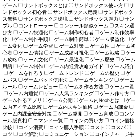
ゲーム
サンドボックスとは
サンドボックス使い方
サ
ンドボックス初心者
サンドボックス定義
サンドボック
ス無料
サンドボックス環境
サンドボックス魅力
サン
プル
コントローラー
コンソール類似ゲーム
スキン選
び方
ゲーム快適化
ゲーム制作初心者
ゲーム制作効率
化
ゲーム制作手順
ゲーム制作簡単
ゲーム収益化
ゲ
ーム変化
ゲーム学習
ゲーム対策
ゲーム性
ゲーム初
心者
ゲーム情報
ゲーム成績可視化
ゲーム戦略
ゲー
ム攻略
ゲーム文化
ゲーム最適化
ゲーム歴史
ゲーム
用語
ゲーム制作
ゲーム内通貨攻略ガイド
ゲーム紹介
ゲームを作ろう
ゲームトレンド
ゲームの歴史
ゲー
ムパス
ゲームパッド使用法
ゲームランキング
ゲーム
ルール
ゲームレビュー
ゲームを作る方法
ゲーム一覧
ゲーム内通貨
ゲーム人気ランキング
ゲーム作り方
ゲーム作るアプリ
ゲーム公開
ゲーム内Noobとは
ゲー
ム内アイテム比較
ゲーム内スキン価格
ゲーム内課金
ゲーム内課金安全対策
ゲーム発見
ゲーム育成
コンソ
ール版真相
コマンド一覧
コインの買い方
コイン価格
比較
コイン消費
コイン購入手順
コスト
コスパ
コツ
コツ解説
コミュニケーション
コインチャージ手