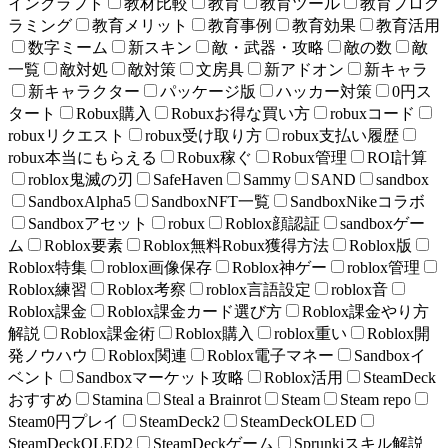
インクラフト
教材比較
教育
教育ツール
教育プログ
ラミング
教育メリット
教育事例
教育効果
教育活用
数字ミーム
新スキン
敵・武器・攻略
敵の数
敵
一覧
敵対処
敵対策
文房具
新アドオン
新キャラ
新キャラクター
パッケージ版
ハッカー対策
0円ス
タート
Robux購入
Robuxお得な買い方
robuxコード
robuxリクエスト
robux受け取り方
robux支払い履歴
robux本当にもらえる
Robux稼ぐ
Robux管理
ROI計算
roblox鬼滅の刃
SafeHaven
Sammy
SAND
sandbox
SandboxAlpha5
SandboxNFT一覧
SandboxNikeコラボ
Sandboxアセット
robux
Roblox顔認証
sandboxゲー
ム
Roblox要素
Roblox無料Robux獲得方法
Roblox版
Roblox特集
roblox画像保存
Roblox神ゲー
roblox管理
Roblox練習
Roblox考察
roblox言語設定
roblox音
Roblox課金
Roblox課金カード選び方
Roblox課金やり方
解説
Roblox課金術
Roblox購入
roblox重い
Roblox開
発ノウハウ
Roblox関連
Roblox電子マネー
Sandboxイ
ベント
Sandboxマーケット攻略
Roblox活用
SteamDeck
おすすめ
Stamina
Steal a Brainrot
Steam
Steam repo
Steam0円プレイ
SteamDeck2
SteamDeckOLED
SteamDeckOLED2
SteamDeckゲーム
Sprunkiスキル解説