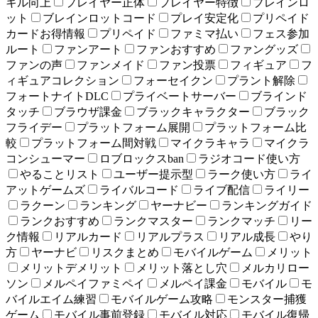
キル向上
プレイヤー正体
プレイヤー特徴
ブレインロ
ット
ブレインロットコード
プレイ安定化
プリペイド
カードお得情報
プリペイド
ファミマ払い
フェス参加
ルート
ファンアート
ファンおすすめ
ファングッズ
ファンの声
ファンメイド
ファン投票
フィギュア
フ
ィギュアコレクション
フォーセイクン
プラント解除
フォートナイトDLC
プライベートサーバー
ブラインド
タッチ
ブラウザ課金
ブラックキャラクター
ブラック
フライデー
プラットフォーム展開
プラットフォーム比
較
プラットフォーム間対戦
マイクラキャラ
マイクラ
コンシューマー
ロブロックスban
ラジオコード使い方
やることリスト
ユーザー提示型
ラーク使い方
ライ
アットゲームズ
ライバルコード
ライブ配信
ライリー
ラクーン
ランキング
ヤーナビー
ランキングガイド
ランクおすすめ
ランクマスター
ランクマッチ
リー
ク情報
リアルカード
リアルプラス
リアル成長
やり
方
ヤーナビ
リスクまとめ
モバイルゲーム
メリット
メリットデメリット
メリット落とし穴
メルカリロー
ソン
メルペイファミペイ
メルペイ課金
モバイル
モ
バイルエイム練習
モバイルゲーム攻略
モンスター捕獲
ゲーム
モバイル事前登録
モバイル対応
モバイル復帰