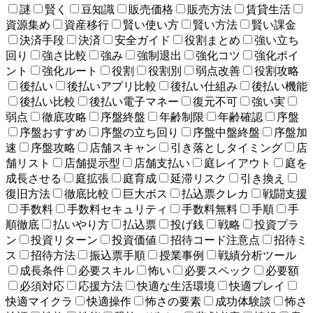
謎
賢く
豆知識
販売価格
販売方法
賃貸生活
資源集め
資産移行
賢い使い方
賢い方法
賢い課金
決済手段
決済
安全ガイド
役割まとめ
強い立ち
回り
強さ比較
強み
強制退出
強化コツ
強化ポイ
ント
強化ルート
役割
役割別
弱点改善
役割攻略
後払い
後払いアプリ比較
後払い仕組み
後払い機能
後払い比較
後払い電子マネー
復元不可
強い実
弱点
徹底攻略
序盤終盤
年齢制限
年齢確認
序盤
序盤おすすめ
序盤の立ち回り
序盤中盤終盤
序盤加
速
序盤攻略
店舗スキャン
引き落としタイミング
店
舗リスト
店舗提示型
店舗支払い
庭レイアウト
庭を
成長させる
庭拡張
庭育成
延滞リスク
引き換え
復旧方法
徹底比較
巨大ボス
払込票クレカ
戦闘支援
手数料
手数料セキュリティ
手数料無料
手順
手
順徹底
払いやり方
払込票
投げ銭
戦略
投資プラ
ン
投資リターン
投資価値
招待コード注意点
招待ミ
ス
招待方法
振込票手順
授業事例
戦績分析ツール
成長条件
必要スキル
怖い
必要スペック
必要額
必須対応
応援方法
快適な生活環境
快適プレイ
快適マイクラ
快適操作
怖さの要素
成功体験談
怖さ