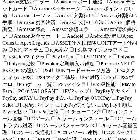
Amazon支払いエラー
Amazonサポート連絡
Amazonデビ
ットカード
Amazonペイチャージ
Amazonポイント使い
道
Amazonローソン
Amazon分割払い
Amazon分割払い
手順
Amazon携帯決済
Amazon支払い方法
ASSET価格
調査
Amazon残高
Amazon決済エラー
Amazon請求書払
い
Amazon返金サポート
Android
Android設定
Apex
Coins
Apex Legends
ASSET仕入れ戦略
NFTアート仕組
み
NFTアイテム
repo設定
PS3版マインクラフト
PlayStationマイクラ
PlayToEarn
PLS DONATE
Polygon
Polygon比較
Premium定期購入お得度
Procreate NFT
PS3とPCの違い
PS4
PINコードチャージ方法
PS4タク
ティカルFPS
PS4マイクラ値段
PS4対応
PS5
PS5ヴ
ァロ
PS5ゲーム一覧
PS5マイクラ
PS5級性能
Play to
Earn
PC版 VALORANT
PVPマップ
PayPay楽天ペイ
PayPay auPAY
PayPay d払い
PayPay QUICPay
PayPay
Suica
PayPayポイント
PayPay使えない
PayPay手順
PayPay払い
PayPay連携
PCチューニング
PCインスト
ール画像
PCゲーム
PCゲーム インストール
PCゲーム
トラブル対応
PCゲームパフォーマンス
PCゲーム容量管
理
PCゲーム快適化
PCコンソール連携
PCスペック
PVP
QR iD
PayPal
repo値段
repoコマンド
repoコン