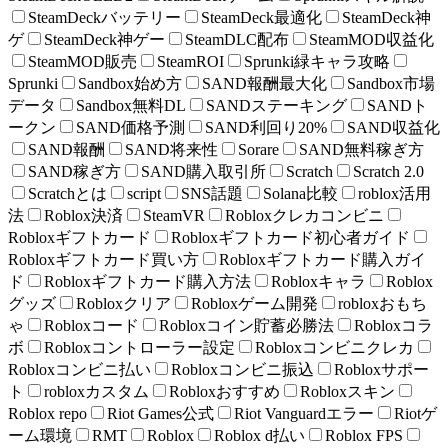
SteamDeckバッテリー
SteamDeck最適化
SteamDeck神
ゲ
SteamDeck神ゲー
SteamDLC配布
SteamMOD収益化
SteamMOD販売
SteamROI
Sprunki緑キャラ攻略
Sprunki
Sandbox始め方
SAND報酬最大化
Sandbox市場
データ
Sandbox無料DL
SANDステーキング
SANDト
ークン
SAND価格予測
SAND利回り20%
SAND収益化
SAND報酬
SAND将来性
Sorare
SAND無料稼ぎ方
SAND稼ぎ方
SAND購入取引所
Scratch
Scratch 2.0
Scratchとは
script
SNS話題
Solana比較
roblox活用
法
Roblox決済
SteamVR
Robloxクレカコンビニ
Robloxギフトカード
Robloxギフトカード初心者ガイド
Robloxギフトカード買い方
Robloxギフトカード購入ガイ
ド
Robloxギフトカード購入方法
Robloxキャラ
Roblox
グッズ
Robloxクリア
Robloxゲーム開発
robloxおもち
ゃ
Robloxコード
Robloxコイン貯蓄必勝法
Robloxコラ
ボ
Robloxコントローラー設定
Robloxコンビニクレカ
Robloxコンビニ払い
Robloxコンビニ振込
Robloxサポー
ト
robloxカスタム
Robloxおすすめ
Robloxスキン
Roblox repo
Riot Games公式
Riot Vanguardエラー
Riotゲ
ーム環境
RMT
Roblox
Roblox d払い
Roblox FPS