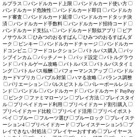
ルプラス
バンドルカード上限
バンドルカード使い方
バンドルカード危険性
バンドルカード即日
バンドルカ
ード審査
バンドルカード延滞
バンドルカードタッチ決
済
バンドルカード手数料
バンドルカード招待コード
バンドルカード支払い
バンドルカード類似アプリ
ピア
ノサウルス
ひみつのおるすばん
ひみつのおるすばんダ
ーク
ピンキー
バンドルカードチャージ
バンドルカー
ドコンビニ
フードコレクション
バトルパス購入
パッ
シブインカム
パッチノート
パッド設定
バトルグラウ
ンド
バトルゲーム攻略
バトルパス
バトルパスタイミ
ング
バトルパス報酬
パフォーマンスアップ
バンドル
カードVプリカ
バブル対策
ハマる攻略
バランス調整
バリエーション
パルスピストル
バレーボールレジェ
ンド
バンドル
バンドルカード
バンドルカード PayPay
ピンク
ファミマローソン
プレイ方法
プレイスタイ
ル
プリペイドカード利用
プリペイドカード割引購入
プリペイドカード比較
プリペイド活用
プリペイポスト
ペイ
ブルー
フルーツ選び
ブルーロック
プレイステ
ーション4
プリペイドカード
プレイステーション5
プ
レイできない対処法
プレイヤーおすすめ
プレイヤース