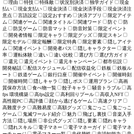
理由
特技
特殊敵
状況別決済
独学ガイド
現金
払い
現金支払い
現金決済
現金決済手段
現金決済注
意点
言語設定
設定おすすめ
決済アプリ
限定アイテ
ム
関連ゲーム
関連タイトル
関連ワード
防ぐ
防
止
防災ゲーム
防音マット
防音対策
限定イベント
開発者情報
限定キャラ
限定グッズ
限定スキン
限定モデル
限定報酬
限定特典
限定要素
隠しアイテ
ム
関連イベント
開発者パス
隠しキャラクター
還元
率
運転体験
違い
違い比較
選び方
選び方ガイド
還元
還元イベント
還元キャンペーン
都市伝説
開発秘話
配信スケジュール
配信収益化
鉄板
鉄板ル
ート
鉄道ゲーム
銀行口座
開催中イベント
開催時刻
開催時間
隠しキャラ
隠しボス
運用プラン
高画
質保存方法
食べ物一覧
餃子キャラ
騒音トラブル
高
fps 環境構築
高fps設定
高利回りプール
高収入NFT
高性能PC
高評価
顔から逃げるゲーム
高速クリア
高難度テク
高難易度
高額グッズ
鬼ごっこ
鬼ごっこ
ゲーム
鬼滅ワールド紹介
魅力
飛ばし裏技
音楽入手
方法
隠し場所
非公式グッズ
隠し要素
隠れキャラ
隠れスキル
電子マネー
電子マネーガイド
電子マネ
ーチャージ
電子マネー一覧
非代替性
非認知能力
音