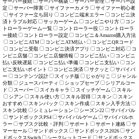
サーバー接続
サーバー構築
サーバー管理
サーバー設
定
サーバー障害
サイファーカメラ
サイファー初心者
サイファー立ち回り
コンビニ端末エラー
コンビニ決
済トラブル対応
サッカーゲーム
コンビニやり方
コン
トローラーゲーム一覧
コントローラー役
コントローラ
ー接続
コントローラー設定
コンビニ＆Amazon購入方法
コンビニATM
コンビニATM払い
コンビニQRコード
コンビニ受取
コンビニ決済アプリ
コンビニ対応
コ
ンビニ店舗
コンビニ店舗情報
コンビニ払い
コンビニ
払い反映遅延
コンビニ払い準備
コンビニ支払い
コン
ビニ支払いポイント
コンビニ決済
サクッと
サバイバ
ー
コンテンツ設計
スイッチ版
じゃがりこ
ジャンル
分類
ジュースパーティ
ショップセーブ
シリアルコー
ド
スーパー
スイカキャラ
スイッチゲーム
スキル
シアン
スキル使い方
スキル習得
スキン
スキン
おすすめ
スキンパック
スキン作成
スキン入手方法
スキン比較
シミュレーション
シーズン22
サバイバル
サンドボックスPS4
サバイバルゲーム
サバイバルホ
ラー
サブスク比較・評判
サポート
サポート連絡
サ
マーセール
サンドボックス
サンドボックス2026
サン
ドボックスSwitch
シークレットコード
サンドボックス