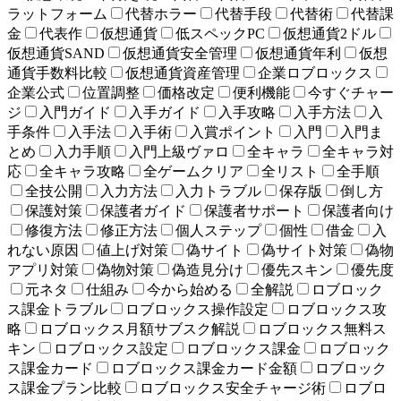
ラットフォーム
代替ホラー
代替手段
代替術
代替課
金
代表作
仮想通貨
低スペックPC
仮想通貨2ドル
仮想通貨SAND
仮想通貨安全管理
仮想通貨年利
仮想
通貨手数料比較
仮想通貨資産管理
企業ロブロックス
企業公式
位置調整
価格改定
便利機能
今すぐチャー
ジ
入門ガイド
入手ガイド
入手攻略
入手方法
入
手条件
入手法
入手術
入賞ポイント
入門
入門ま
とめ
入力手順
入門上級ヴァロ
全キャラ
全キャラ対
応
全キャラ攻略
全ゲームクリア
全リスト
全手順
全技公開
入力方法
入力トラブル
保存版
倒し方
保護対策
保護者ガイド
保護者サポート
保護者向け
修復方法
修正方法
個人ステップ
個性
借金
入
れない原因
値上げ対策
偽サイト
偽サイト対策
偽物
アプリ対策
偽物対策
偽造見分け
優先スキン
優先度
元ネタ
仕組み
今から始める
全解説
ロブロック
ス課金トラブル
ロブロックス操作設定
ロブロックス攻
略
ロブロックス月額サブスク解説
ロブロックス無料ス
キン
ロブロックス設定
ロブロックス課金
ロブロック
ス課金カード
ロブロックス課金カード金額
ロブロック
ス課金プラン比較
ロブロックス安全チャージ術
ロブロ