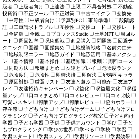
級者
上級者向け
上達法
上限
不具合対処
不動産
投資術
不正ツール
不正対策
中古マイクラ
交換先
中毒性
中級者向け
予算別PC
事前準備
二段階認
証
二重請求トラブル
互換性
交換コード
交換レート
全網羅
全貌
ロブロックスStudio
土地NFT
周回ル
ート
周回効率
呪術廻戦
商品購入
問題集
回避テ
クニック
図鑑
図鑑集め
土地投資戦略
名前の由来
地域制限エラー
地形ガイド
地形活用
基本アクショ
ン
基本情報
基本操作
基礎知識
報酬
周回コース
同期方法
報酬まとめ
友達とプレイ
危険度ランク
危険度別
危険性
即時決済
即解決
卵寿司キャラ
原因対処
厳選リスト
友達と遊ぶ
可能か
友達プ
レイ
友達招待キャンペーン
収益化
収益最大化
収穫
量アップ
口コミまとめ
口コミレビュー
口コミ比較
可愛いスキン
報酬アップ
報酬レビュー
協力ホラー
存在感
子ども向け
子ども向けゲーム
子ども向けプロ
グラミング
子ども向けプログラミング教室
子ども向け
学習
子ども学習
子供
子供アカウント
学び
子ど
もプログラミング
学びの世界
学べる
学校
学習
学習スタート
学習ステップ
学習リソース
学習効果