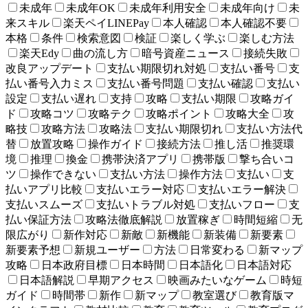
未成年
未成年OK
未成年利用安全
未成年向け
未
来スキル
楽天ペイLINEPay
本人確認
本人確認不要
本格
条件
検索意図
検証
楽しく学ぶ
楽しむ方法
楽天Edy
曲の流し方
暗号資産ニュース
接続失敗
改良アップデート
支払い期限切れ対処
支払い番号
支
払い番号入力ミス
支払い番号問題
支払い確認
支払い
設定
支払い遅れ
支持
攻略
支払い期限
攻略ガイ
ド
攻略コツ
攻略テク
攻略ポイント
攻略大全
攻
略技
攻略方法
攻略法
支払い期限切れ
支払い方法代
替
放置攻略
操作ガイド
接続方法
推し活
推奨環
境
推理
換金
携帯決済アプリ
携帯版
撃ち合いコ
ツ
操作できない
支払い方法
操作方法
支払い
支
払いアプリ比較
支払いエラー対応
支払いエラー解決
支払いスムーズ
支払いトラブル対処
支払いフロー
支
払い保証方法
攻略法徹底解説
放置稼ぎ
時間短縮
无
限広がり
新作対応
新敵
新機能
新装備
新要素
新要素予想
新規ユーザー
方法
日常変わる
新マップ
攻略
日本政府目標
日本時間
日本語化
日本語対応
日本語解説
早期アクセス
映画みたいなゲーム
時短
ガイド
時間帯
新作
新マップ
教室選び
教育版マ