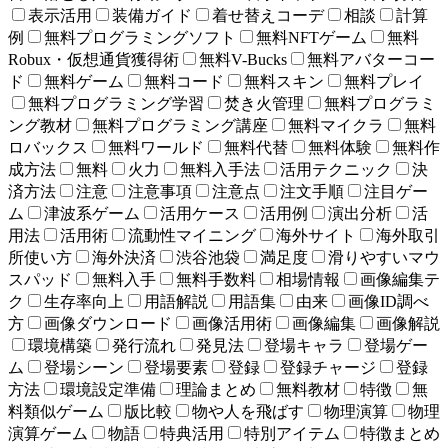
表示活用
装備ガイド
着せ替えコーデ
相談
計算
例
無料プログラミングソフト
無料NFTゲーム
無料
Robux・仮想通貨獲得術
無料V-Bucks
無料アバターコー
ド
無料ゲーム
無料コード
無料スキン
無料プレイ
無料プログラミング学習
焚き火管理
無料プログラミ
ング教材
無料プログラミング講座
無料マイクラ
無料
ロバックス
無料ワールド
無料代替
無料体験
無料作
成方法
無料
火力
無料入手法
活用テクニック
決
済方法
注意
注意事項
注意点
注文手順
注目ゲー
ム
津波系ゲーム
活用ケース
活用例
演出分析
活
用法
活用術
流動性マイニング
海外サイト
海外取引
所使い方
海外決済
渋谷池袋
満足度
滑りやすいマウ
スパッド
無料入手
無料手数料
相場情報
画像編集テ
ク
生存率向上
用語解説
用語集
由来
画像ID調べ
方
画像ダウンロード
画像活用術
画像編集
画像解説
環境構築
発行流れ
発見法
登場キャラ
登場ゲー
ム
登場シーン
登場要素
登録
登録チャージ
登録
方法
環境設定準備
理論まとめ
無料教材
特徴
無
料類似ゲーム
版比較
物や人を飛ばす
物理演算
物理
演算ゲーム
物語
特典活用
特別アイテム
特徴まとめ