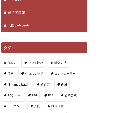
droid
NFTアイテム
運営者情報
Polygon
お問い合わせ
PS5ヴァロ
VPマップ
PayPayポイント
タグ
Cインストール画像
作り方
ソフト比較
購入方法
QR iD
PayPal
価格
クロスプレイ
コントローラー
repoアプデ予想
NintendoSwitch
始め方
iPad
repo敵一覧
PCゲーム
PS4
PS5
企業公式
やり方
アカウント
入門
推奨環境
oセーブ