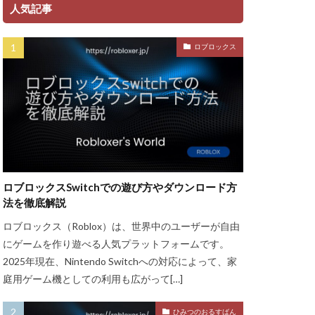
ント
人気記事
ャージ方法
ロブロックス
金
ゲーム魅力
グッズ
ッチ
ザインガイド
ティア上げ方
ザー
ロブロックスSwitchでの遊び方やダウンロード方
ューティン
法を徹底解説
チャット使い方
ロブロックス（Roblox）は、世界中のユーザーが自由
ャプター3
にゲームを作り遊べる人気プラットフォームです。
チュートリアル
2025年現在、Nintendo Switchへの対応によって、家
庭用ゲーム機としての利用も広がって[…]
ル対策
ースモーク
ひみつのおるすばん