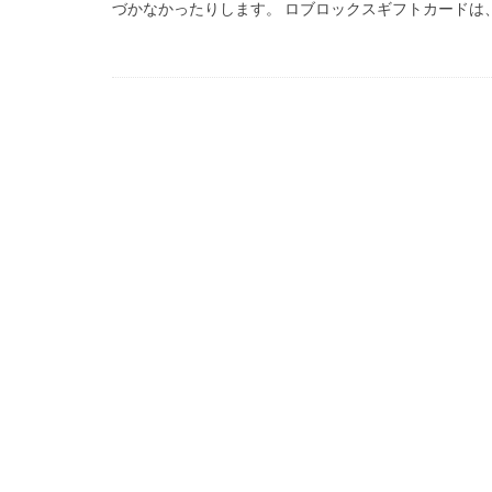
づかなかったりします。 ロブロックスギフトカードは、コ
99 Nights in the Fo
Amazon auかん
Amazon PayPa
Amazonクレカ削
2025アップデート
1日中プレイ
2025年最新版
Amazonコンビニ
AXS SLP
Aラ
Bedrock移行
BinanceBybitOKX
auPAY還元率
Amazonデビット
Amazon分割払い