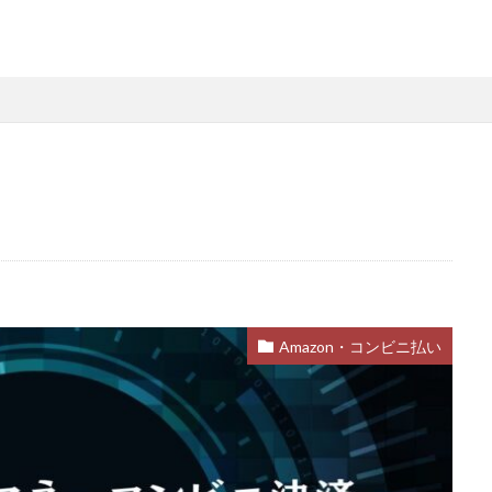
略
Steamファミリー共有
Steamファミリー機能
Steamポイント
用
Steamコード裏技
Steamライブラリ共有
Steamリファビッシュ
策
Steam円安
Steam円安対策
Steam副業
Steam効率運用
Steam安全設定
Steamギフト大量購入
Steamウォレット
St
ーム
Steamお得
Steamお得情報
Steamお得購入
Steamギフ
ド
Steamクリエイター
Steamコード最安値
Steamゲーム入手
Steamゲーム機
Steamゲーム発掘
Steamゲーム節約
Stea
れ
Steamコード卸値
Steam収益化
Steam実績ハンター
TikTok
am還元率
STEM教育
STEPN
STEPN GO
stock
Strength
Switchマイクラ
Steam購入タイミング
Switchレビュー
Switch対
Amazon・コンビニ払い
Switch視点
The Forge
The Sandbox
Thunderstore
TikTok L
Steam実績攻略
Steam海外版
Steam家族共有
Steam攻略
ム
Steam格安RPG
Steam格安ゲーム
Steam法人購入
Stea
Steam購入
Steam為替予測
Steam無料ゲーム
Steam無料チ
Steam神ゲー
Steam自作ゲーム
Steam課金
Steam課金トラブ