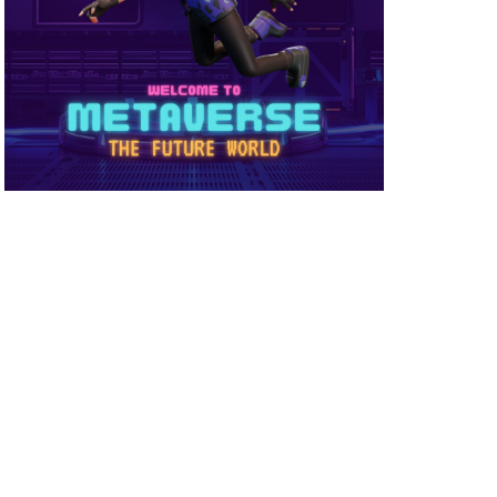
め方
NFT被害
NFT確定申告
ーティ
コンビニ購入
ーバー接続
サイファー初心者
店舗
ビニ支払い
スイッチ版
スーパー
スキン
ミュレーション