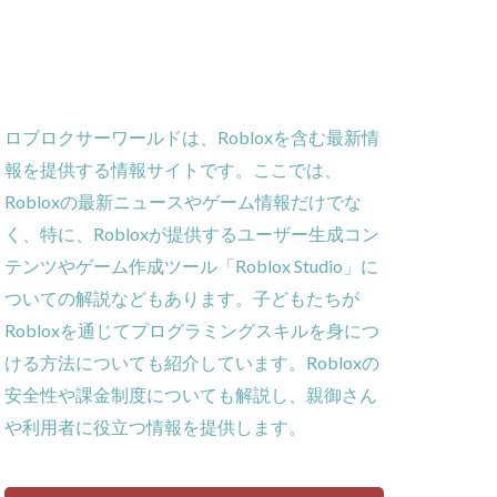
ー
ーム
義
ロブロクサーワールドは、Robloxを含む最新情
ローラー
報を提供する情報サイトです。ここでは、
作効率化
Robloxの最新ニュースやゲーム情報だけでな
ーム対策
く、特に、Robloxが提供するユーザー生成コン
攻略
テンツやゲーム作成ツール「Roblox Studio」に
貨攻略ガイド
ついての解説などもあります。子どもたちが
ームパッド使用法
Robloxを通じてプログラミングスキルを身につ
ゲーム内通貨
ける方法についても紹介しています。Robloxの
obとは
安全性や課金制度についても解説し、親御さん
ゲーム発見
や利用者に役立つ情報を提供します。
コイン消費
コインチャージ手順