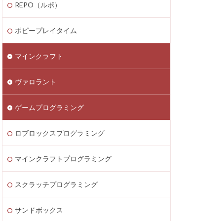
REPO（ルポ）
thereum
saken
Fortnite
ポピープレイタイム
テクニック
マインクラフト
ATIC
Decentraland
ヴァロラント
Donate Please
EA Play
ゲームプログラミング
ecoins
Lua言語
etaMask
ロブロックスプログラミング
ラッチ
MOD導入
マインクラフトプログラミング
Lua
iPad
ava Bedrock
スクラッチプログラミング
LAND賃貸運用
サンドボックス
8大サービス