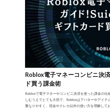
Steam資産管理
Ethereum比較
Fungible Token
Gods Unchained
Epicアカウント
DeFiステーキング
Driving Experience
Echoレジェンド
Mac
macb
Roblox電子マネーコンビニ決済
MetaMaskセキ
MOD活用
M
ド買う課金術​
JCB楽天カード
Robloxで電子マネーやコンビニ決済を使った課金の
Java変換
Ja
しむうえでとても大切で、Robloxはアバターやアイ
Jujutsu Shenaniga
重なりやすく、現金やクレカ以外の使い方を理解して
LAND購入方法