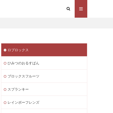
Steam価格変動
Steamコスト削減
eamウォレット送金
ト
Steamゲーム制作
ロブロックス
mゲーム販売
 Lite PayPay
ひみつのおるすばん
Studio解説
応
Switch版
ブロックスフルーツ
ite
Steam通貨
スプランキー
STEAM教育
m海外ストア
レインボーフレンズ
ャージ
ル