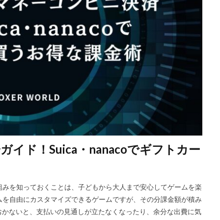
Riot Gamesランチャー
REPO類似
アイディア
FPS設定
E
ETH買い方
eスポーツ
eスポーツ展開
eスポーツ機材
For
ERC-721
GameMakerテンプレート
GameMaker使い方
GET
Google Play
Grow a Garden
Hyper Shot
ICT教育
ETH M
IDとの違い
Delta
CryptoSpells
CS版最新情報
CS版違い
DeFi運用
DeFi運用リスク
DEJP
Delta Executor
Elliot
 Japan
d払い
d払いポイント
d払い使い方
d払い選び方
ECネットショッピング
ICチップ
ID確認方法
codes
Min
ookヴァロラント
macヴァロ対応
MakeCode
Marvelコラボ
M
ガイド！Suica・nanacoでギフトカー
ュリティ
Minecraft
Luaプログラミング
minecraft噂
MITスク
OD開発
NFCタッチ決済
NFT
NFTアートとは
Lua入門
iPad最適化
iPhone
iPhone Android
IT環境
IT用語
J
仕組みを知っておくことは、子どもから大人まで安心してゲームを楽
va版
John Doe
LethalCompany
JRPGSteam
JRPGおすすめ
テムを自由にカスタマイズできるゲームですが、その分課金額が積み
ns
K/D改善
LAND価格分析
LAND物件選定
LAND賃貸収入
おかないと、支払いの見通しが立たなくなったり、余分な出費に気
CryptoPunks
Bキー
NFTアート作り方
Amazon d払い
7選