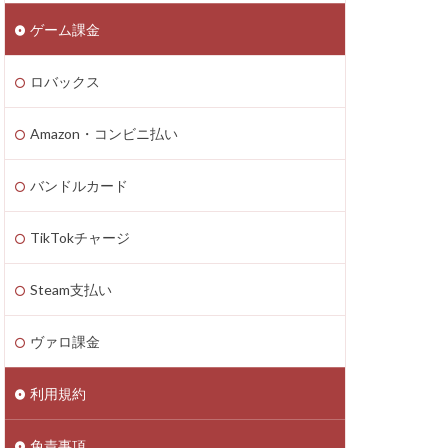
ゲーム課金
n4
zon PayPay
ロバックス
onギフト券
払いトラブル
Amazon・コンビニ払い
1つで
2025年最新
バンドルカード
TikTokチャージ
Axie Infinity
Battle Bricks
Steam支払い
ング
auユーザー
ヴァロ課金
ート連絡
ーソン
利用規約
ASSET価格調査
免責事項