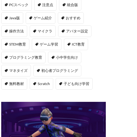
msサーバー
PCスペック
注意点
統合版
PS5
repo Steam
Java版
ゲーム紹介
おすすめ
違い
操作方法
マイクラ
アバター設定
ユーティリティ
STEM教育
ゲーム学習
ICT教育
NFT二次流通
NFTウォレット
プログラミング教育
小中学生向け
FTカード稼ぎ方
マネタイズ
初心者プログラミング
ゲームおすすめ
キン
無料教材
Scratch
子ども向け学習
管
OpenSea出品
後
NFT転売
h
orld
OpenSea
NFT分散投資