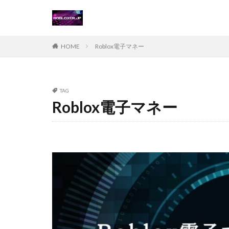
Steamチャージ戦
Steamポイント運
Steam価格変動対
HOME
Roblox電子マネー
Steamコード無料
Steamおすすめゲ
Steamギフトカー
TAG
Roblox電子マネー
Steamゲーム攻略
Steamコード仕入
Switch
Ste
Suica nanaco
Switch版評判
Steam購入ガイド
Steam未発売ゲー
Steam為替ヘッジ
Steam無料配布