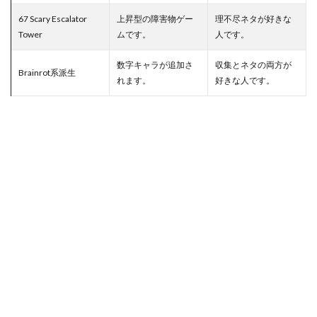
67 Scary Escalator
上昇型の障害物ゲー
理不尽ネタが好きな
Tower
ムです。
人です。
数字キャラが追加さ
収集とネタの両方が
Brainrot系派生
れます。
好きな人です。