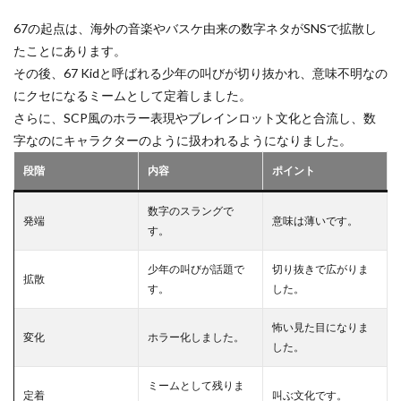
おすすめソフト
おすすめフルーツ
おすすめペット
67の起点は、海外の音楽やバスケ由来の数字ネタがSNSで拡散し
おすすめ作品
オムライスキャラ
おすすめ教材
たことにあります。
おすすめ方法
おすすめ機種
おすすめ能力
その後、67 Kidと呼ばれる少年の叫びが切り抜かれ、意味不明なの
おすすめ装備
おすすめ設定
おすすめ課金
にクセになるミームとして定着しました。
さらに、SCP風のホラー表現やブレインロット文化と合流し、数
おにぎりキャラ
オフライン
お得な買い方
字なのにキャラクターのように扱われるようになりました。
お得リスト
ギフト設定
ギフトカード割引情報
段階
内容
ポイント
ギア強化
ギア活用
キシーミシー
キッズゲーム
きつね
ギフトカード
数字のスラングで
発端
意味は薄いです。
ギフトカードクレカ
ギフトカードチャージ方法
す。
ギフトカード料金
キーボード不具合
少年の叫びが話題で
切り抜きで広がりま
拡散
ギフトカード現金
ギフトカード種類比較
す。
した。
ギフトカード課金
ギフトカード購入
ギフトコード
怖い見た目になりま
ギフト一覧
ギフト値段
ギフト券
変化
ホラー化しました。
した。
ギフト券チャージ
キー配置
カリキュラム
ミームとして残りま
お得情報
カード支払い
お得払い
定着
叫ぶ文化です。