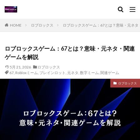
ヴァロクラッシュ対処
インストール
イラスト共有
アプリ暇つぶしゲーム
アルカイックホープ
アプリ有料
アプリ決済
アプリ活用
アプリ版
HOME
ロブロックス
ロブロックスゲーム：67とは？意味・元ネタ
アプリ特化
アプリ登録
アプリ見分け方
アプリ課金
イーコンテクスト決済
イベント活躍
ロブロックスゲーム：67とは？意味・元ネタ・関連
イタリアンブレインロット
イベント
ゲームを解説
イベントガイド
イベントコツ
5月 21, 2026
イベントスケジュール
ロブロックス
イベント一覧
イベント情報
67
,
Robloxミーム
,
ブレインロット
,
元ネタ
,
数字ミーム
,
関連ゲーム
イベント攻略
イベント時間
おすすめ
ロブロックス
おすすめRPG
ゲームチュートリアル
グッズ情報
キャラ攻略
キャラ設定
キャンペーン
クーポン
クールキッド
グッズ
グッズおすすめ
グッズランキング
グッズ新作
キャラ作り方
グッズ購入方法
グラフィック設定
クラフト
グラブパック
グラブパック活用