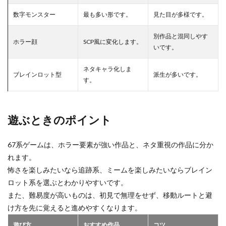
数字モンスター
最も多い形です。
見た目が多様です。
別作品と混同しやす
ホラー顔
SCP風に変化します。
いです。
ネタキャラ化しま
ブレインロット型
派生が多いです。
す。
遊ぶときのポイント
67系ゲームは、ホラー要素が強い作品と、ネタ重視の作品に分か
れます。
怖さを楽しみたいなら追跡系、ミームを楽しみたいならブレイン
ロット系を選ぶとわかりやすいです。
また、難易度が高いものは、初見で無理をせず、移動ルートと避
け方を先に覚えると進めやすくなります。
遊び方
おすすめ作品
コツ