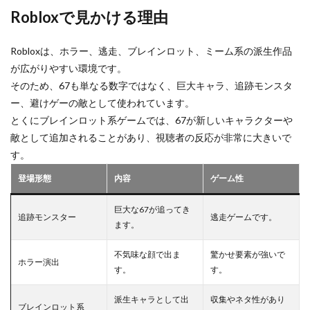
Robloxで見かける理由
Robloxは、ホラー、逃走、ブレインロット、ミーム系の派生作品
が広がりやすい環境です。
そのため、67も単なる数字ではなく、巨大キャラ、追跡モンスタ
ー、避けゲーの敵として使われています。
とくにブレインロット系ゲームでは、67が新しいキャラクターや
敵として追加されることがあり、視聴者の反応が非常に大きいで
す。
登場形態
内容
ゲーム性
巨大な67が追ってき
追跡モンスター
逃走ゲームです。
ます。
不気味な顔で出ま
驚かせ要素が強いで
ホラー演出
す。
す。
派生キャラとして出
収集やネタ性があり
ブレインロット系