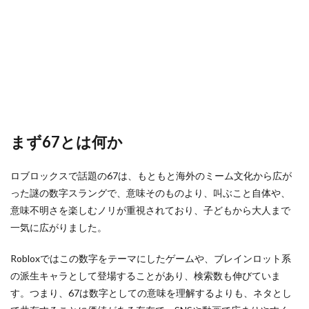
ける理
ゲーム
ゲームiPad
ゲームアイテム
由
ゲームアップデート
ゲームアプリ人気
4
ゲーマー向けモニター
ゲームアプリ導入
関連
ゲー
ゲームインストール手順
ゲームエラー
ム一
覧
ゲームガイド
ゲームキャラクター
5
ゲームクリエイター
ゲームダウンロード
67
ゲームダウンロード手順
ゲームタグ
の見
まず67とは何か
分け
ゲーミングPCおすすめ
ケース別
方
クリエイターガイド
クレカ店舗
ロブロックスで話題の67は、もともと海外のミーム文化から広が
6
った謎の数字スラングで、意味そのものより、叫ぶこと自体や、
クリエイティブゲーム
クリエイティブモード
遊ぶ
とき
意味不明さを楽しむノリが重視されており、子どもから大人まで
クリスマスイベント
クレカ
クレカチャージ
のポ
一気に広がりました。
イン
クレカなし
クレカ代わり
クレカ代替
ト
クレカ紐付け
クロスプログレッション
Robloxではこの数字をテーマにしたゲームや、ブレインロット系
7
の派生キャラとして登場することがあり、検索数も伸びていま
クレカ電子マネー
クレジットカード
人気
す。つまり、67は数字としての意味を理解するよりも、ネタとし
の理
クレジットカード登録
クレセントムーン
由