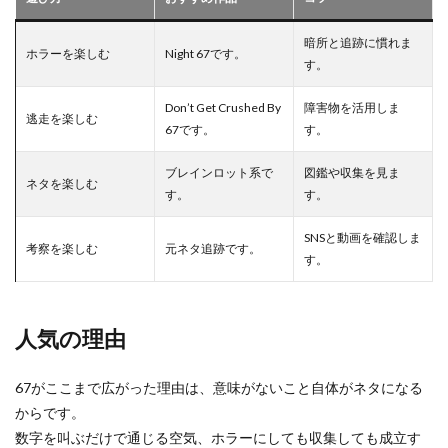
暗所と追跡に慣れま
ホラーを楽しむ
Night 67です。
す。
Don’t Get Crushed By
障害物を活用しま
逃走を楽しむ
67です。
す。
ブレインロット系で
図鑑や収集を見ま
ネタを楽しむ
す。
す。
SNSと動画を確認しま
考察を楽しむ
元ネタ追跡です。
す。
人気の理由
67がここまで広がった理由は、意味がないこと自体がネタになる
からです。
数字を叫ぶだけで通じる空気、ホラーにしても収集しても成立す