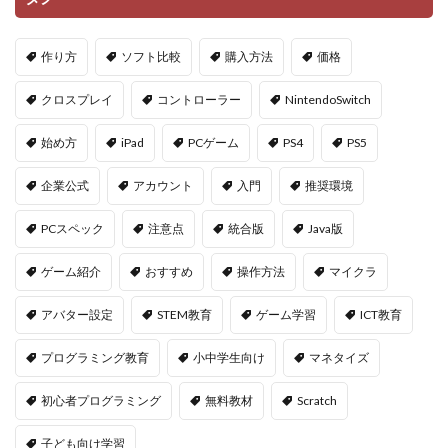
作り方
ソフト比較
購入方法
価格
クロスプレイ
コントローラー
NintendoSwitch
始め方
iPad
PCゲーム
PS4
PS5
企業公式
アカウント
入門
推奨環境
PCスペック
注意点
統合版
Java版
ゲーム紹介
おすすめ
操作方法
マイクラ
アバター設定
STEM教育
ゲーム学習
ICT教育
プログラミング教育
小中学生向け
マネタイズ
初心者プログラミング
無料教材
Scratch
子ども向け学習