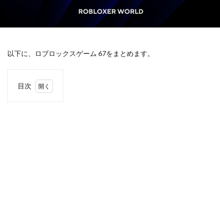
グリーン
クリア攻略
クリア時間
キャラ入手法
キャラ一覧
クリエイター
キャラクター分析
キャッシュレス初心者
キャッシュレス化
キャットナップ
キャビアキャラ
以下に、ロブロックスゲーム 67をまとめます。
キャラクター
キャラクターグッズ
キャラクター一覧
キャラクター入手法
目次
キャラクター収集
キャラデザイン
1
キャラクター変更
キャラクター性能
まず
67
キャラクター相関図
キャラクター紹介
とは
何か
キャラクター育成
キャラクター解説
2
キャラクター設定
キャラグッズ
キャラゲット
元ネ
クリア率向上
クリエイターエコノミー
タの
流れ
キャッシュレスデメリット
ゲームアップデート容量
3
ゲーミングPC構成
ゲーミングPC選び
Roblox
ゲーミングマウス おすすめ
ゲーミングマウスパッド選び
で見か