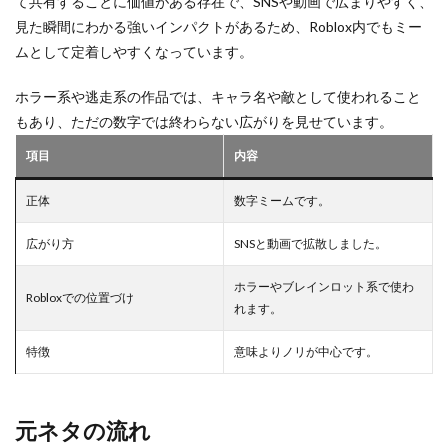
て共有することに価値がある存在で、SNSや動画で広まりやすく、
クローブスモーク
クローブ使い方
見た瞬間にわかる強いインパクトがあるため、Roblox内でもミー
8
クローブ立ち回り
クロスプラットフォーム
まと
ムとして定着しやすくなっています。
め
クロスプレイ
キャッシュレスメリット
ホラー系や逃走系の作品では、キャラ名や敵として使われること
キャッシュレスおすすめ
おすすめアイテム
もあり、ただの数字では終わらない広がりを見せています。
オンライン教材
オレンジ
項目
内容
オンラインキャッシュレス
オンラインゲーム
オンラインゲームツール
オンラインコード
正体
数字ミームです。
オンラインプログラミング教室
オンライン協力プレイ
広がり方
SNSと動画で拡散しました。
オンライン学習
オンライン決済
オリジナルキャラ
オンライン超え
お得
お得コード
お得コツ
ホラーやブレインロット系で使わ
Robloxでの位置づけ
れます。
お得なVP購入
お得な課金
お得な課金方法
お得な課金法
オリジナル作品
オリジナルアイコン
特徴
意味よりノリが中心です。
お得プレイ
おすすめマップ
おすすめキャラ
おすすめゲーム
オススメゲーム携帯
元ネタの流れ
おすすめサンドボックス
おすすめスキン2025