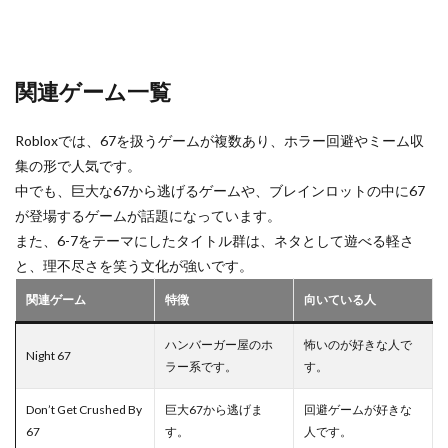
関連ゲーム一覧
Robloxでは、67を扱うゲームが複数あり、ホラー回避やミーム収
集の形で人気です。
中でも、巨大な67から逃げるゲームや、ブレインロットの中に67
が登場するゲームが話題になっています。
また、6-7をテーマにしたタイトル群は、ネタとして遊べる軽さ
と、理不尽さを笑う文化が強いです。
関連ゲーム
特徴
向いている人
ハンバーガー屋のホ
怖いのが好きな人で
Night 67
ラー系です。
す。
Don’t Get Crushed By
巨大67から逃げま
回避ゲームが好きな
67
す。
人です。