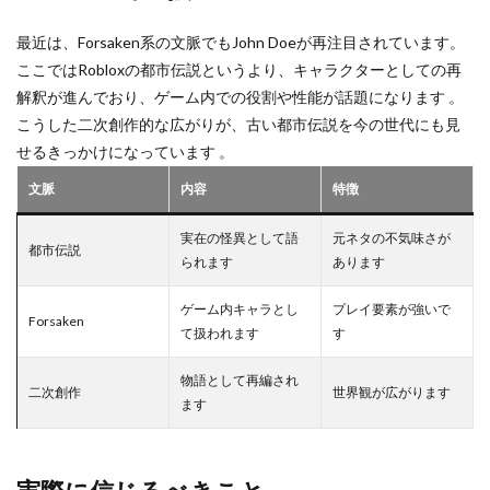
おすすめ方法
おすすめ機種
おすすめ能力
最近は、Forsaken系の文脈でもJohn Doeが再注目されています。
おすすめ装備
おすすめ設定
おすすめ課金
ここではRobloxの都市伝説というより、キャラクターとしての再
解釈が進んでおり、ゲーム内での役割や性能が話題になります 。
おにぎりキャラ
オフライン
お得な買い方
こうした二次創作的な広がりが、古い都市伝説を今の世代にも見
お得リスト
ギフト設定
ギフトカード割引情報
せるきっかけになっています 。
ギア強化
ギア活用
キシーミシー
文脈
内容
特徴
キッズゲーム
きつね
ギフトカード
ギフトカードクレカ
ギフトカードチャージ方法
実在の怪異として語
元ネタの不気味さが
都市伝説
ギフトカード料金
キーボード不具合
られます
あります
ギフトカード現金
ギフトカード種類比較
ゲーム内キャラとし
プレイ要素が強いで
Forsaken
ギフトカード課金
ギフトカード購入
ギフトコード
て扱われます
す
ギフト一覧
ギフト値段
ギフト券
物語として再編され
二次創作
ギフト券チャージ
キー配置
カリキュラム
世界観が広がります
ます
お得情報
カード支払い
お得払い
お得組み合わせ
お得術
お得課金
お得購入