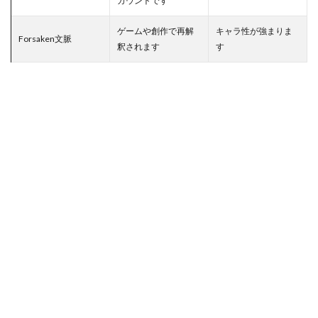
カウントです
アカウント保護
アカウント停止
アカウント切替
ゲームや創作で再解
キャラ性が強まりま
アカウント反映
アップグレード
アカウント回復
Forsaken文脈
釈されます
す
アカウント復元
アカウント登録
アカウント管理
アカウント連携
アクションサバイバル
アクセス制限
アクセス拒否
アクト開幕情報
アプリ内課金
アプリ暇つぶし
ヴァロクローブ
ヴァロHS率
インストールガイド
インストール手順
インストール方法
インディーゲーム投資
インディーゲーム開発
インフォレンズ
ヴァロCS版
ヴァロFPS安定
ヴァロPCビルド
イラスト集
ヴァロPS4
ヴァロPS5
ヴァロRR計算
ヴァロVS他FPS
ヴァロXbox
ヴァロエージェント
ヴァロエラー解消
ヴァロキャラ選び
ヴァロクラッシュ対処
インストール
イラスト共有
アプリ暇つぶしゲーム
アルカイックホープ