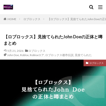
ステップ
スマホゲーム
スクラッチ実践
スクラッチゲーム
スクラッチゲーム作成
スクラッチゲーム自作
スクラッチダウンロード
HOME
ロブロックス
【ロブロックス】見捨てられたJohn Doeの
スクラッチプログラミング
スクラッチロボット
スクラッチ入門
スクラッチ公式サイト
スクリプト
【ロブロックス】見捨てられたJohn Doeの正体と噂
ステータス変更
スケジュール
スタジオ使い方
まとめ
スタジオ活用方法
スタッツ管理
スタンロール
5月 21, 2026
ロブロックス
スタン活用
ステーキングプール比較
ステージ数
John Doe
,
Roblox
,
Robloxロア
,
ロブロックス都市伝説
,
見捨てられた
ステータス
スマホガイド
スマホゲームおすすめ
ロブロックス
チェックポイント
タクティカルシューター比較
ダークオムライス
タイトルランキング
タイピング速度
タイミング
ダイヤ
ダウンロード手順
ダウンロード方法
タクティカルFPSコツ
タッチ決済
ゾンビトラップ
ダブル使い
タブレットマイクラ