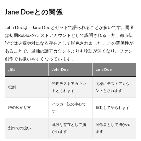
ゲーマー向けモニター
ゲームアプリ導入
Jane Doeとの関係
ゲームインストール手順
ゲームエラー
ゲームガイド
ゲームキャラクター
John Doeは、Jane Doeとセットで語られることが多いです。両者
は初期Robloxのテストアカウントとして説明される一方、都市伝
ゲームクリエイター
ゲームダウンロード
説では夫婦や対になる存在として脚色されました 。この関係性が
ゲームダウンロード手順
ゲームタグ
あることで、単独の謎アカウントよりも物語が深くなり、ファン
ゲーミングPCおすすめ
ケース別
創作でも扱いやすくなっています 。
クリエイターガイド
クレカ店舗
項目
John Doe
Jane Doe
クリエイティブゲーム
クリエイティブモード
クリスマスイベント
クレカ
クレカチャージ
初期テストアカウン
同様にテストアカウ
役割
トとされます
ントとされます
クレカなし
クレカ代わり
クレカ代替
クレカ紐付け
クロスプログレッション
ハッカー説の中心で
噂の広がり方
連動して語られます
す
クレカ電子マネー
クレジットカード
クレジットカード登録
クレセントムーン
危険な存在として描
関係者として描かれ
創作での扱い
クローブスモーク
クローブ使い方
かれます
ます
クローブ立ち回り
クロスプラットフォーム