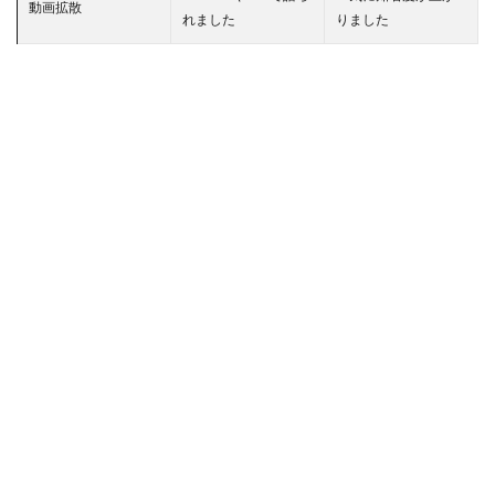
動画拡散
れました
りました
キャラクター分析
キャッシュレス初心者
キャッシュレス化
キャットナップ
キャビアキャラ
キャラクター
キャラクターグッズ
キャラクター一覧
キャラクター入手法
キャラクター収集
キャラデザイン
キャラクター変更
キャラクター性能
キャラクター相関図
キャラクター紹介
キャラクター育成
キャラクター解説
キャラクター設定
キャラグッズ
キャラゲット
クリア率向上
クリエイターエコノミー
キャッシュレスデメリット
ゲームアップデート容量
ゲーミングPC構成
ゲーミングPC選び
ゲーミングマウス おすすめ
ゲーミングマウスパッド選び
ゲーム
ゲームiPad
ゲームアイテム
ゲームアップデート
ゲームアプリ人気