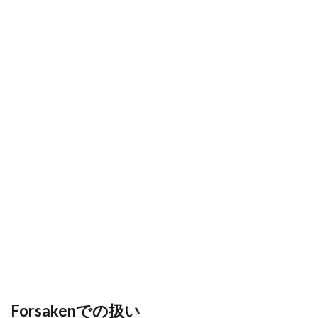
クロスプレイ
キャッシュレスメリット
キャッシュレスおすすめ
おすすめアイテム
オンライン教材
オレンジ
オンラインキャッシュレス
オンラインゲーム
オンラインゲームツール
オンラインコード
オンラインプログラミング教室
オンライン協力プレイ
オンライン学習
オンライン決済
オリジナルキャラ
オンライン超え
お得
お得コード
お得コツ
お得なVP購入
お得な課金
お得な課金方法
お得な課金法
オリジナル作品
オリジナルアイコン
お得プレイ
おすすめマップ
おすすめキャラ
おすすめゲーム
オススメゲーム携帯
おすすめサンドボックス
おすすめスキン2025
おすすめソフト
おすすめフルーツ
おすすめペット
Forsakenでの扱い
おすすめ作品
オムライスキャラ
おすすめ教材