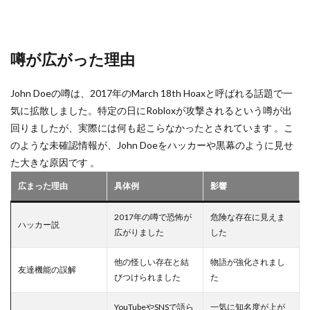
アプリ有料
アプリ決済
アプリ活用
アプリ版
アプリ特化
アプリ登録
アプリ見分け方
噂が広がった理由
アプリ課金
イーコンテクスト決済
イベント活躍
イタリアンブレインロット
イベント
John Doeの噂は、2017年のMarch 18th Hoaxと呼ばれる話題で一
イベントガイド
イベントコツ
気に拡散しました。特定の日にRobloxが攻撃されるという噂が出
イベントスケジュール
イベント一覧
イベント情報
回りましたが、実際には何も起こらなかったとされています 。こ
イベント攻略
イベント時間
おすすめ
のような未確認情報が、John Doeをハッカーや黒幕のように見せ
おすすめRPG
ゲームチュートリアル
グッズ情報
た大きな原因です 。
キャラ攻略
キャラ設定
キャンペーン
広まった理由
具体例
影響
クーポン
クールキッド
グッズ
2017年の噂で恐怖が
危険な存在に見えま
グッズおすすめ
グッズランキング
グッズ新作
ハッカー説
広がりました
した
キャラ作り方
グッズ購入方法
グラフィック設定
他の怪しい存在と結
物語が強化されまし
クラフト
グラブパック
グラブパック活用
友達機能の誤解
びつけられました
た
グリーン
クリア攻略
クリア時間
キャラ入手法
キャラ一覧
クリエイター
YouTubeやSNSで語ら
一気に知名度が上が