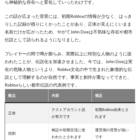
ら神秘的な存在へと変化していったわけです。
こと
ヴァロランク上げ方
ヴァロランク攻略
ヴァロラント
ヴァロ一括解説
ヴァロ入門
この話が広まった背景には、初期Robloxの情報が少なく、はっき
ヴァロコンソール
エラーコード773
エイム安定
りした記録が残りにくかったことがあり、正体が見えにくいまま
名前だけが広がったため、やがてJohn Doeは不気味な存在や都市
エイム練習
エピソード
エラーコード1001
伝説として語られるようになりました。
エラーコード267
エラーコード277
エラーコード279
エラーコード524
プレイヤーの間で噂が膨らみ、実際以上に特別な人物のように扱
エラートラブル
ウォレットハック対策
エラー対処
われたことが、伝説化を加速させました。今では、John Doeは実
在の危険人物というより、Roblox文化の中で生まれた象徴的な伝
エラー解消法
エンダーマン攻略
エンダーマン特徴
説として理解するのが自然です。事実と創作が重なってできた、
エンディング分岐
エンドコンテンツ
Robloxらしい都市伝説の代表例です。
オーバーワールド
オーリー関係
エイプリルフール
観点
内容
補足
ウォレットコード
ヴァロ再インストール手順
ヴァロ安全インストール
ヴァロ分析ツール
テストアカウント説
初期Roblox由来とさ
正体
が有力です
れます
ヴァロ初心者ガイド
ヴァロ初心者ルール
ヴァロ初心者完全ガイド
ヴァロ初期設定
検証や初期交流に使
運営側の背景が強い
役割
ヴァロ勝率安定
ヴァロ基本ルール
ヴァロ壁配置
われたとされます
です