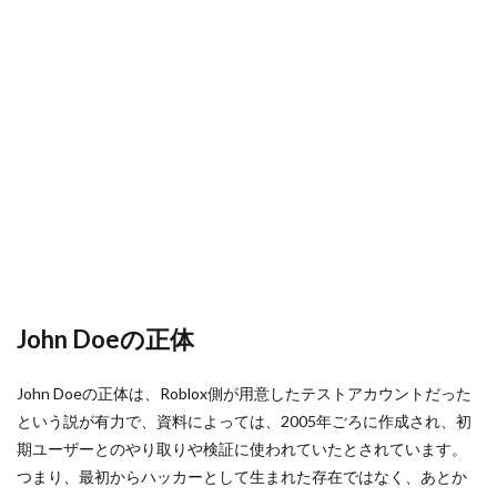
ヴァロラントまとめ
ヴァロラントラグ
れた
の意
ヴァロラント インストール方法
ヴァロラントルール
味
ヴァロラント入れ方
ヴァロラント再インストール
3
噂が
ヴァロラント初心者
ヴァロラント設定
広が
ヴァロラント課金価格
ヴァロラント魅力
った
理由
ヴァロルール解説
ヴァロラントFPS
4
ヴァロラント Steam非対応
ヴァロ事前練習
Jane
ヴァロパッチノート
ヴァロコントロール
Doe
との
ヴァロサイファー
ヴァロスキン購入
関係
ヴァロスタッツ
ヴァロスマホ版
ヴァロデータ分析
5
John Doeの正体
ヴァロトーナメント
ヴァロハーバー
Forsaken
での扱い
ヴァロブリッツ
ヴァロラント Steam対応
John Doeの正体は、Roblox側が用意したテストアカウントだった
6
ヴァロフレームレート
ヴァロプレミア
という説が有力で、資料によっては、2005年ごろに作成され、初
実際
に信
ヴァロヘッドショット
ヴァロマッチ履歴
期ユーザーとのやり取りや検証に使われていたとされています。
じる
つまり、最初からハッカーとして生まれた存在ではなく、あとか
ヴァロモバイル情報
ヴァロモバイル攻略
べき