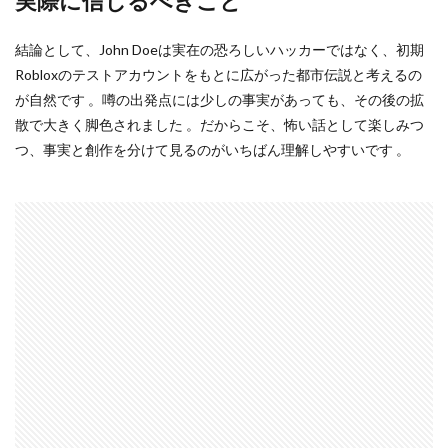
実際に信じるべきこと
お願い寄付方法
ガーデンゲーム
ガーデンタイクーン
カード決済活用
ガチャ
結論として、John Doeは実在の恐ろしいハッカーではなく、初期
ガイド
ガイドライン
カウンセリング
Robloxのテストアカウントをもとに広がった都市伝説と考えるの
かくれんぼ
かくれんぼキャラ
カスタムアイテム
が自然です 。噂の出発点には少しの事実があっても、その後の拡
ガス代
ガス代比較
ガス代節約
散で大きく脚色されました 。だからこそ、怖い話として楽しみつ
つ、事実と創作を分けて見るのがいちばん理解しやすいです 。
鹿が出るゲーム
検索