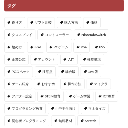
タグ
作り方
ソフト比較
購入方法
価格
クロスプレイ
コントローラー
NintendoSwitch
始め方
iPad
PCゲーム
PS4
PS5
企業公式
アカウント
入門
推奨環境
PCスペック
注意点
統合版
Java版
ゲーム紹介
おすすめ
操作方法
マイクラ
アバター設定
STEM教育
ゲーム学習
ICT教育
プログラミング教育
小中学生向け
マネタイズ
初心者プログラミング
無料教材
Scratch