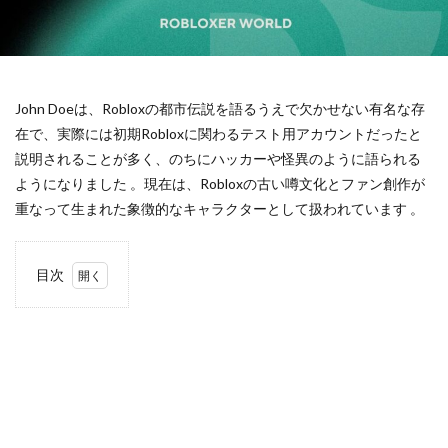
タワーディフェンス
タンブルアタック
チーズキャラ
チート危険性
チート対策
チーム構成
チーム開発
ゾンビ対策
ソロ用
スマホゲームダウンロード
セール
スマホマイクラ
John Doeは、Robloxの都市伝説を語るうえで欠かせない有名な存
スマホ決済
スマホ決済ガイド
スマホ版設定
在で、実際には初期Robloxに関わるテスト用アカウントだったと
説明されることが多く、のちにハッカーや怪異のように語られる
スマホ術
スモーク位置
スラング
セーブ方法
ようになりました 。現在は、Robloxの古い噂文化とファン創作が
セール情報
ソロマルチ対策
セール活用
重なって生まれた象徴的なキャラクターとして扱われています 。
セキュリティ
セキュリティ対策
セキュリティ強化
セキュリティ設定
セブンファミマ
目次
セルフコントロール
ソーシャルゲーム
ソフト比較
1
ゲームトークン
ゲームテクニック
アイテム管理
John
Doe
ヴァロラントモバイル
ヴァロラントmac
の正
ヴァロラントPC構成
ヴァロラントインストール
体
ヴァロラントコンソール
ヴァロラントスペック
2
見捨
ヴァロラントスマホ
ヴァロラントティア
てら