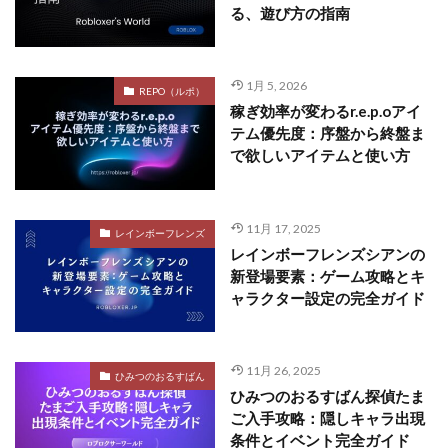
る、遊び方の指南
1月 5, 2026
REPO（ルポ）
稼ぎ効率が変わるr.e.p.oアイ
テム優先度：序盤から終盤ま
で欲しいアイテムと使い方
11月 17, 2025
レインボーフレンズ
レインボーフレンズシアンの
新登場要素：ゲーム攻略とキ
ャラクター設定の完全ガイド
11月 26, 2025
ひみつのおるすばん
ひみつのおるすばん探偵たま
ご入手攻略：隠しキャラ出現
条件とイベント完全ガイド​