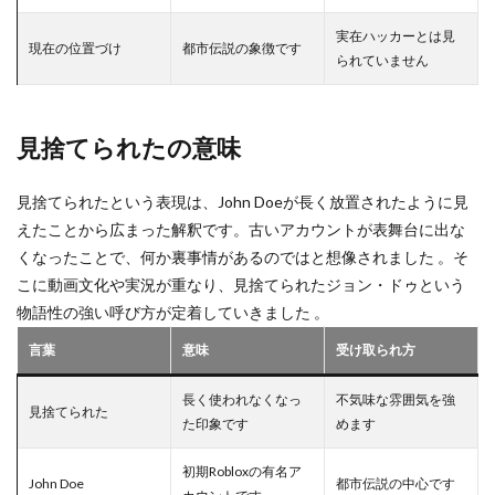
ヴァロ完全ガイド
ヴィネリア
ヴァロ役割解説
実在ハッカーとは見
現在の位置づけ
都市伝説の象徴です
ヴァロ新アクト
ヴァロ新マップ
ヴァロ最新情報
られていません
ヴァロ独自性
ヴァロ立ち回り
ヴァロ競技シーン
ヴァロ罠張り方
ヴァロ課金ガイド
見捨てられたの意味
ヴァロコンソール情報
ヴァロクロスプレイ
おすすめMOD
アフィリエイト
アドオンパック
見捨てられたという表現は、John Doeが長く放置されたように見
アニメ再現
アバターNFT
アバターカスタマイズ
えたことから広まった解釈です。古いアカウントが表舞台に出な
アバター変更
アバター自作
アバター設定
くなったことで、何か裏事情があるのではと想像されました 。そ
こに動画文化や実況が重なり、見捨てられたジョン・ドゥという
アパレル
アプリ
アップデート履歴
アプリDL
物語性の強い呼び方が定着していきました 。
アプリゲーム
アプリテスト
アプリハマるゲーム
言葉
アプリより安い
意味
アプリランキング
受け取られ方
アプリ不具合
アプリ入れ方
アップデート情報
アップデート
長く使われなくなっ
不気味な雰囲気を強
見捨てられた
アプリ別
アカウント削除
アイテム解放
た印象です
めます
アカウント
アカウントサービス
初期Robloxの有名ア
アカウントセキュリティ
アカウント乗っ取り
John Doe
都市伝説の中心です