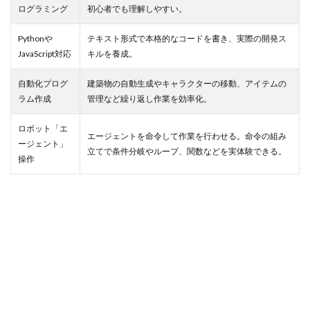
ログラミング
初心者でも理解しやすい。
8. ま
ガス代
ガス代比較
ガス代節約
と
鹿が出るゲーム
め：
Pythonや
テキスト形式で本格的なコードを書き、実際の開発ス
マイ
JavaScript対応
キルを養成。
クラ
検索
教育
自動化プログ
建築物の自動生成やキャラクターの移動、アイテムの
版で
広が
ラム作成
管理など繰り返し作業を効率化。
る創
造と
ロボット「エ
学び
エージェントを命令して作業を行わせる。命令の組み
ージェント」
の未
立てで条件分岐やループ、関数などを実体験できる。
操作
来