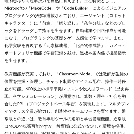
理的思考や問題解決力を自然に養えます。​主な特徴として、
を通
オンラインキャッシュレス
オンラインゲーム
じて
Microsoftの「MakeCode」や「Code Builder」によるビジュアル
身に
オンラインゲームツール
オンラインコード
プログラミングが標準搭載されており、エージェント（ロボット
つく
オンラインプログラミング教室
オンライン協力プレイ
力
キャラクター）に「前進」「繰り返し」「条件分岐」などのブロ
ックをドラッグして指示を出せます。自動建築や回路作成が可能
オンライン学習
オンライン決済
オリジナルキャラ
5
になり、プログラミングの基礎をゲーム感覚で学べます。また、
5. 教
オンライン超え
お得
お得コード
お得コツ
育版
化学実験を再現する「元素構成器」「化合物作成器」、カメラ・
お得なVP購入
お得な課金
お得な課金方法
マイ
ポートフォリオ機能で学習記録を残せ、黒板や案内係で授業指示
ンク
お得な課金法
オリジナル作品
オリジナルアイコン
ラフ
を出せます。​
トの
お得プレイ
おすすめマップ
おすすめキャラ
活用
教育機能が充実しており、「Classroom Mode」では教師が生徒の
おすすめゲーム
オススメゲーム携帯
5.1
位置を把握・管理し、チャット制限やアイテム配布、操作一時停
おすすめサンドボックス
おすすめスキン2025
ケー
止が可能。600以上の標準準拠レッスンや没入型ワールド（歴史再
スス
おすすめソフト
おすすめフルーツ
おすすめペット
現、科学シミュレーション）が用意され、算数・理科・社会を融
タデ
ィ：
おすすめ作品
オムライスキャラ
おすすめ教材
合したPBL（プロジェクトベース学習）を実現します。マルチプレ
忍者
イでクラス全員が協力し、創造性やチームワークを育てます。​通
おすすめ方法
おすすめ機種
おすすめ能力
の里
プロ
常版との違いは、教育専用ツールの追加と学習管理機能。通常版
おすすめ装備
おすすめ設定
おすすめ課金
ジェ
はMODで拡張可能ですが、教育版は公式で安定した環境を提供。
クト
おにぎりキャラ
オフライン
お得な買い方
個人は無料体験版（起動25回制限）から始められ、日本語対応も