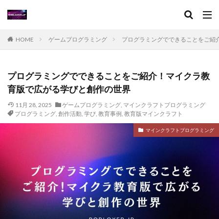
イタリアンブレインロット
イベント
イベントガイド
イベントコツ
イベントスケジュール
イベント一覧
イベント情報
HOME
ゲームプログラミング
プログラミングでできることをご紹
イベント攻略
イベント時間
おすすめ
おすすめRPG
ゲームチュートリアル
グッズ情報
プログラミングでできることをご紹介！マイクラ教
キャラ攻略
キャラ設定
キャンペーン
育版で広がる学びと創作の世界
クーポン
クールキッド
グッズ
11月 28, 2025
グッズおすすめ
ゲームプログラミング
グッズランキング
,
マインクラフトプログラミング
グッズ新作
プログラミング
,
創作活動
,
学び
,
教育事例
,
教育版マインクラフト
キャラ作り方
グッズ購入方法
グラフィック設定
マインクラフトプログラミング
クラフト
グラブパック
グラブパック活用
グリーン
クリア攻略
クリア時間
キャラ入手法
キャラ一覧
クリエイター
キャラクター分析
キャッシュレス初心者
キャッシュレス化
キャットナップ
キャビアキャラ
キャラクター
キャラクターグッズ