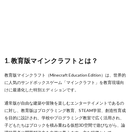
ラフ
ゲームクリエイター
ゲームダウンロード
トで
ゲームダウンロード手順
ゲームタグ
でき
るプ
ゲーミングPCおすすめ
ケース別
ログ
ラミ
クリエイターガイド
クレカ店舗
ング
クリエイティブゲーム
クリエイティブモード
の主
なこ
クリスマスイベント
クレカ
クレカチャージ
と
クレカなし
クレカ代わり
クレカ代替
3
1. 教育版マインクラフトとは？
3. 学
クレカ紐付け
クロスプログレッション
びの
クレカ電子マネー
クレジットカード
教育版マインクラフト（Minecraft Education Edition）は、世界的
広が
りと
に人気のサンドボックスゲーム「マインクラフト」を教育現場向
クレジットカード登録
クレセントムーン
創作
けに最適化した特別エディションです。
の自
クローブスモーク
クローブ使い方
由
クローブ立ち回り
クロスプラットフォーム
通常版が自由な建築や冒険を楽しむエンターテイメントであるの
4
クロスプレイ
キャッシュレスメリット
に対し、教育版はプログラミング教育、STEAM学習、創造性育成
4. プ
ログ
を目的に設計され、学校やプログラミング教室で広く活用され、
キャッシュレスおすすめ
おすすめアイテム
ラミ
子どもたちはブロックを積み重ねる仮想3D空間で遊びながら、論
オンライン教材
オレンジ
ング