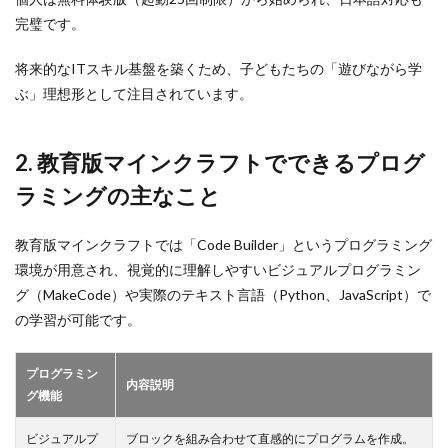
6
お得リスト
ギフト設定
ギフトカード割引情報
完璧です。
6. 多
ギア強化
ギア活用
キシーミシー
様な
将来的なITスキル基盤を築くため、子どもたちの「遊びながら学
ワー
キッズゲーム
きつね
ギフトカード
ルド
ぶ」理想形として注目されています。​
ギフトカードクレカ
ギフトカードチャージ方法
テン
プレ
ギフトカード料金
キーボード不具合
ート
2. 教育版マインクラフトでできるプログ
で学
ギフトカード現金
ギフトカード種類比較
べる
ラミングの主なこと
ギフトカード課金
ギフトカード購入
ギフトコード
7
ギフト一覧
ギフト値段
ギフト券
7. プ
教育版マインクラフトでは「Code Builder」というプログラミング
ログ
ギフト券チャージ
キー配置
カリキュラム
ラミ
環境が用意され、視覚的に理解しやすいビジュアルプログラミン
お得情報
カード支払い
お得払い
ング
グ（MakeCode）や実際のテキスト言語（Python、JavaScript）で
初心
お得組み合わせ
お得術
お得課金
お得購入
の学習が可能です。
者か
ら上
お願い寄付方法
ガーデンゲーム
級者
ガーデンタイクーン
カード決済活用
ガチャ
プログラミン
まで
内容説明
対応
グ機能
ガイド
ガイドライン
カウンセリング
可能
かくれんぼ
かくれんぼキャラ
カスタムアイテム
ビジュアルプ
ブロックを組み合わせて直感的にプログラムを作成。
8