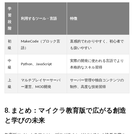
学
習
利用するツール・言語
特徴
段
階
初
MakeCode（ブロック言
直感的でわかりやすく、初心者で
級
語）
も扱いやすい
中
実際の開発に使われる言語でより
Python、JavaScript
級
本格的なスキル習得
上
マルチプレイヤーサーバ
サーバー管理や独自コンテンツの
級
ー運営、MOD開発
制作、高度な技術習得
8. まとめ：マイクラ教育版で広がる創造
と学びの未来