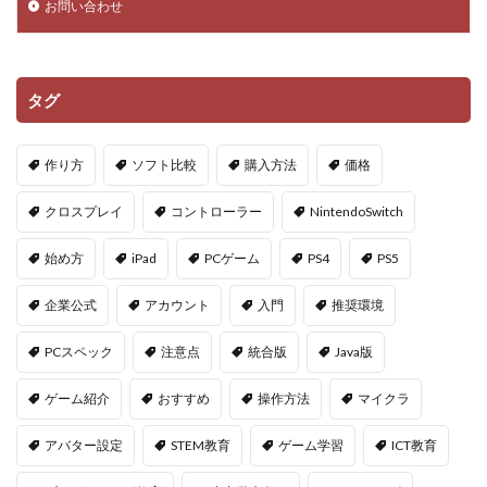
お問い合わせ
タグ
作り方
ソフト比較
購入方法
価格
クロスプレイ
コントローラー
NintendoSwitch
始め方
iPad
PCゲーム
PS4
PS5
企業公式
アカウント
入門
推奨環境
PCスペック
注意点
統合版
Java版
ゲーム紹介
おすすめ
操作方法
マイクラ
アバター設定
STEM教育
ゲーム学習
ICT教育