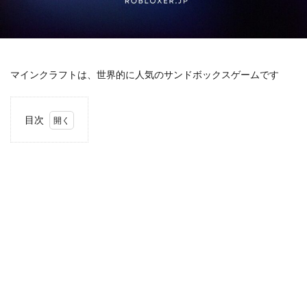
キャラクター一覧
キャラクター入手法
キャラクター収集
キャラデザイン
キャラクター変更
キャラクター性能
キャラクター相関図
キャラクター紹介
マインクラフトは、世界的に人気のサンドボックスゲームです
キャラクター育成
キャラクター解説
キャラクター設定
キャラグッズ
キャラゲット
目次
クリア率向上
クリエイターエコノミー
1
キャッシュレスデメリット
ゲームアップデート容量
1. 教
育版
ゲーミングPC構成
ゲーミングPC選び
マイ
ンク
ゲーミングマウス おすすめ
ゲーミングマウスパッド選び
ラフ
ゲーム
ゲームiPad
ゲームアイテム
トと
は？
ゲームアップデート
ゲームアプリ人気
2
ゲーマー向けモニター
ゲームアプリ導入
2. 教
ゲームインストール手順
ゲームエラー
育版
マイ
ゲームガイド
ゲームキャラクター
ンク