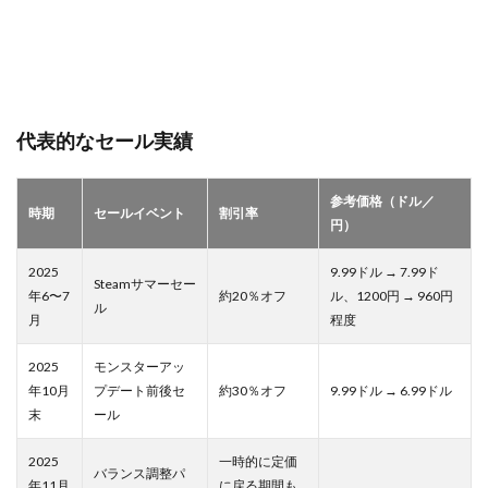
代表的なセール実績
参考価格（ドル／
時期
セールイベント
割引率
円）
2025
9.99ドル → 7.99ド
Steamサマーセー
年6〜7
約20％オフ
ル、1200円 → 960円
ル
月
程度
2025
モンスターアッ
年10月
プデート前後セ
約30％オフ
9.99ドル → 6.99ドル
末
ール
2025
一時的に定価
バランス調整パ
年11月
に戻る期間も