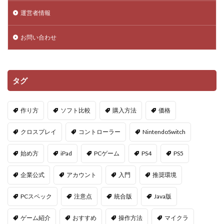
運営者情報
お問い合わせ
タグ
作り方
ソフト比較
購入方法
価格
クロスプレイ
コントローラー
NintendoSwitch
始め方
iPad
PCゲーム
PS4
PS5
企業公式
アカウント
入門
推奨環境
PCスペック
注意点
統合版
Java版
ゲーム紹介
おすすめ
操作方法
マイクラ