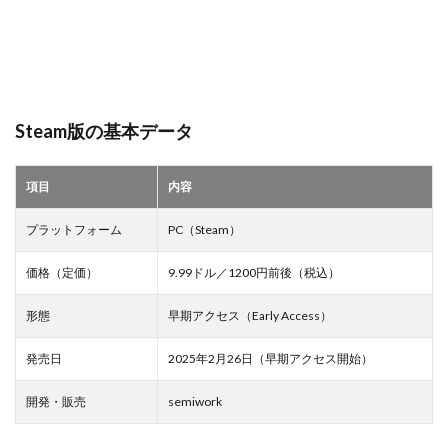
いま
ガス代
ガス代比較
ガス代節約
の販
鹿が出るゲーム
売形
態の
特徴
検索
6
Steam版の基本データ
コス
パ面
での
項目
内容
評価
ポイ
ント
プラットフォーム
PC（Steam）
6.1
価格（定価）
9.99ドル／1200円前後（税込）
コン
テン
ツ量
形態
早期アクセス（Early Access）
と価
格の
発売日
2025年2月26日（早期アクセス開始）
バラ
ンス
開発・販売
semiwork
6.2
早期