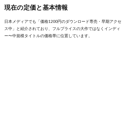
お得リスト
ギフト設定
ギフトカード割引情報
たい
現在の定価と基本情報
人向
ギア強化
ギア活用
キシーミシー
け
キッズゲーム
きつね
ギフトカード
日本メディアでも「価格1200円のダウンロード専売・早期アクセ
4.2
ス中」と紹介されており、フルプライスの大作ではなくインディ
ギフトカードクレカ
ギフトカードチャージ方法
セー
ルを
ー〜中規模タイトルの価格帯に位置しています。
ギフトカード料金
キーボード不具合
待て
る人
ギフトカード現金
ギフトカード種類比較
向け
ギフトカード課金
ギフトカード購入
ギフトコード
5
ギフト一覧
ギフト値段
ギフト券
エデ
ィシ
ギフト券チャージ
キー配置
カリキュラム
ョン
の違
お得情報
カード支払い
お得払い
い：
お得組み合わせ
お得術
お得課金
お得購入
現状
はシ
お願い寄付方法
ガーデンゲーム
ンプ
ルな
ガーデンタイクーン
カード決済活用
ガチャ
単体
ガイド
ガイドライン
カウンセリング
販売
かくれんぼ
かくれんぼキャラ
カスタムアイテム
5.1