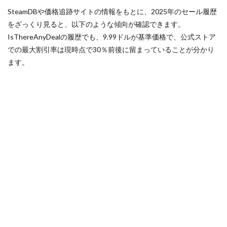
分“元
SteamDBや価格追跡サイトの情報をもとに、2025年のセール履歴
が取
れ
をざっくり見ると、以下のような傾向が確認できます。
る”価
IsThereAnyDealの履歴でも、9.99ドルが基準価格で、公式ストア
格
での最大割引率は現時点で30％前後に留まっていることが分かり
ます。