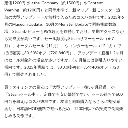
定価1200円はLethal Company（約1500円）やContent
オンラインキャッシュレス
オンラインゲーム
3.1
Warning（約1200円）と同等水準で、新マップ・新モンスター追
代表
オンラインゲームツール
オンラインコード
的な
加の大型アップデートが無料で入るためコスパ良好です。2025年6
オンラインプログラミング教室
オンライン協力プレイ
セー
月のMuseum Update、10月のMonster Updateで同時接続数急
ル実
オンライン学習
オンライン決済
オリジナルキャラ
績
増、Steamレビューも95%超えを維持しており、早期アクセスなが
オンライン超え
お得
お得コード
お得コツ
ら完成度が高いです。セール頻度はSteamサマーセール（6-7
4
月）、オータムセール（11月）、ウィンターセール（12-1月）で
買う
お得なVP購入
お得な課金
お得な課金方法
べき
ほぼ確実に30-50%オフ（720-840円）。アップデート直後1-2ヶ月
お得な課金法
オリジナル作品
オリジナルアイコン
タイ
はセール対象外の場合が多いですが、3ヶ月後には割引入りやすい
ミン
お得プレイ
おすすめマップ
おすすめキャラ
グ：
傾向です。2025年実績では、v0.3.0後初セールで40%オフ（720
すぐ
おすすめゲーム
オススメゲーム携帯
円）で販売されました。
遊び
おすすめサンドボックス
おすすめスキン2025
たい
買うタイミングの目安は「大型アップデート後3ヶ月経過」か
か、
おすすめソフト
おすすめフルーツ
おすすめペット
セー
「Steamセール中」。定価でも安い部類ですが、セール待ちで600
ルを
おすすめ作品
オムライスキャラ
おすすめ教材
円台を狙えばコスパ抜群です。友達と同時購入ならさらに割安感
待て
おすすめ方法
おすすめ機種
おすすめ能力
るか
あり。日本語MOD無料で遊べるため、1200円以下の投資で長期楽
おすすめ装備
おすすめ設定
おすすめ課金
しめる良作です。
4.1
すぐ
おにぎりキャラ
オフライン
お得な買い方
遊び