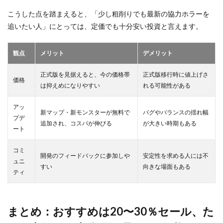
こうした点を踏まえると、「少し粗削りでも最新の協力ホラーを
追いたい人」にとっては、定価でも十分安い投資と言えます。
観点
メリット
デメリット
正式版を見据えると、今の価格帯
正式版移行時に値上げさ
価格
は抑えめになりやすい
れる可能性がある
アッ
新マップ・新モンスターが無料で
バグやバランスの揺れ幅
プデ
追加され、コスパが伸びる
が大きい時期もある
ート
コミ
開発のフィードバックに参加しや
安定性を求める人には不
ュニ
すい
向きな場面もある
ティ
まとめ：おすすめは20〜30％セール、た