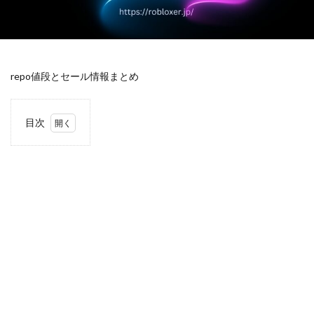
キャラクター一覧
キャラクター入手法
キャラクター収集
キャラデザイン
キャラクター変更
キャラクター性能
キャラクター相関図
キャラクター紹介
repo値段とセール情報まとめ
キャラクター育成
キャラクター解説
キャラクター設定
キャラグッズ
キャラゲット
目次
クリア率向上
クリエイターエコノミー
1
キャッシュレスデメリット
ゲームアップデート容量
結
論：
ゲーミングPC構成
ゲーミングPC選び
定価
でも
ゲーミングマウス おすすめ
ゲーミングマウスパッド選び
安い
ゲーム
ゲームiPad
ゲームアイテム
部類
だ
ゲームアップデート
ゲームアプリ人気
が、
セー
ゲーマー向けモニター
ゲームアプリ導入
ルを
ゲームインストール手順
ゲームエラー
待て
ばさ
ゲームガイド
ゲームキャラクター
らに