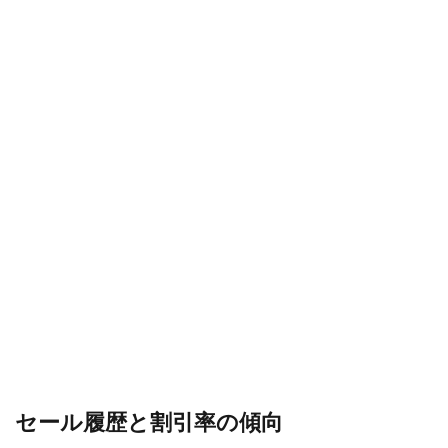
アク
セス
なら
では
のメ
リッ
ト・
デメ
リッ
ト
7
まと
め：
おす
すめ
は
20〜
30％
セー
ル、
ただ
し定
セール履歴と割引率の傾向
価で
も十