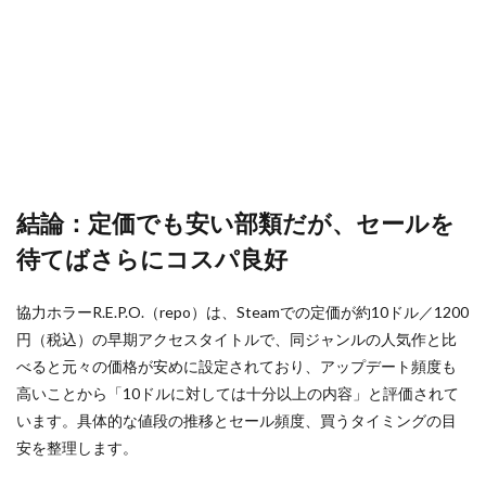
コス
ゲームクリエイター
ゲームダウンロード
パ良
ゲームダウンロード手順
ゲームタグ
好
ゲーミングPCおすすめ
ケース別
2
現在
クリエイターガイド
クレカ店舗
の定
クリエイティブゲーム
クリエイティブモード
価と
基本
クリスマスイベント
クレカ
クレカチャージ
情報
クレカなし
クレカ代わり
クレカ代替
2.1
結論：定価でも安い部類だが、セールを
Steam
クレカ紐付け
クロスプログレッション
待てばさらにコスパ良好
版の
クレカ電子マネー
クレジットカード
基本
デー
クレジットカード登録
クレセントムーン
協力ホラーR.E.P.O.（repo）は、Steamでの定価が約10ドル／1200
タ
クローブスモーク
クローブ使い方
円（税込）の早期アクセスタイトルで、同ジャンルの人気作と比
3
べると元々の価格が安めに設定されており、アップデート頻度も
クローブ立ち回り
クロスプラットフォーム
セー
ル履
高いことから「10ドルに対しては十分以上の内容」と評価されて
クロスプレイ
キャッシュレスメリット
歴と
います。具体的な値段の推移とセール頻度、買うタイミングの目
割引
キャッシュレスおすすめ
おすすめアイテム
安を整理します。
率の
オンライン教材
オレンジ
傾向