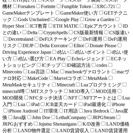
機材
Forsaken
Fortnite
Fungible Token
ERC-721
GameMakerテンプレート
GameMaker使い方
GETテクニ
ック
Gods Unchained
Google Play
Grow a Garden
Hyper Shot
ICT教育
ETH MATIC
Epicアカウント
ID
との違い
Delta
CryptoSpells
CS版最新情報
CS版違い
Decentraland
DeFiステーキング
DeFi運用
DeFi運用
リスク
DEJP
Delta Executor
Elliot
Donate Please
Driving Experience Japan
d払い
d払いポイント
d払い使
い方
d払い選び方
EA Play
Echoレジェンド
ECネッ
トショッピング
ICチップ
ID確認方法
codes
Minecoins
Lua言語
Mac
macbookヴァロラント
macヴ
ァロ対応
MakeCode
Marvelコラボ
MetaMask
MetaMaskセキュリティ
Minecraft
Luaプログラミング
minecraft噂
MITスクラッチ
MOD導入
MOD活用
MOD開発
NFCタッチ決済
NFT
NFTアートとは
Lua
入門
Lua
iPad
JCB楽天カード
iPad最適化
iPhone
iPhone Android
IT環境
IT用語
Java Bedrock
Java変
換
Java版
John Doe
LethalCompany
JRPGSteam
JRPGおすすめ
Jujutsu Shenanigans
K/D改善
LAND価格
分析
LAND物件選定
LAND賃貸収入
LAND賃貸運用