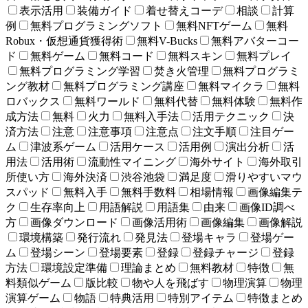
表示活用
装備ガイド
着せ替えコーデ
相談
計算
例
無料プログラミングソフト
無料NFTゲーム
無料
Robux・仮想通貨獲得術
無料V-Bucks
無料アバターコー
ド
無料ゲーム
無料コード
無料スキン
無料プレイ
無料プログラミング学習
焚き火管理
無料プログラミ
ング教材
無料プログラミング講座
無料マイクラ
無料
ロバックス
無料ワールド
無料代替
無料体験
無料作
成方法
無料
火力
無料入手法
活用テクニック
決
済方法
注意
注意事項
注意点
注文手順
注目ゲー
ム
津波系ゲーム
活用ケース
活用例
演出分析
活
用法
活用術
流動性マイニング
海外サイト
海外取引
所使い方
海外決済
渋谷池袋
満足度
滑りやすいマウ
スパッド
無料入手
無料手数料
相場情報
画像編集テ
ク
生存率向上
用語解説
用語集
由来
画像ID調べ
方
画像ダウンロード
画像活用術
画像編集
画像解説
環境構築
発行流れ
発見法
登場キャラ
登場ゲー
ム
登場シーン
登場要素
登録
登録チャージ
登録
方法
環境設定準備
理論まとめ
無料教材
特徴
無
料類似ゲーム
版比較
物や人を飛ばす
物理演算
物理
演算ゲーム
物語
特典活用
特別アイテム
特徴まとめ