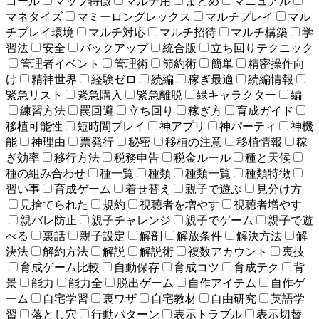
コール
マップ特徴
マルチ用
まとめ
マニュアル
マネタイズ
マミーロングレックス
マルチプレイ
マル
チプレイ環境
マルチ対応
マルチ招待
マルチ構築
学
習法
安全
バックアップ
統合版
立ち回りテクニック
管理者イベント
管理術
節約術
簡単
精密操作向
け
精神世界
経験ゼロ
続編
稼ぎ最適
続編情報
緊急リスト
緊急購入
緊急離脱
緑キャラクター
編
練習方法
罠回避
立ち回り
稼ぎ方
育成ガイド
移植可能性
短時間プレイ
神アプリ
神パーティ
神機
能
神理由
票発行
秘密
移植の注意
移植情報
稼
ぎ効率
移行方法
税務申告
税金ルール
種と天候
種の組み合わせ
種一覧
種類
種類一覧
種類特徴
習い事
育成ゲーム
着せ替え
親子で遊ぶ
見分け方
見捨てられた
規約
視聴者を増やす
視聴者増やす
親バレ防止
親子チャレンジ
親子でゲーム
親子で遊
べる
裏話
親子設定
解剖
解放条件
解決方法
解
決法
解約方法
解説
解説術
複数アカウント
裏技
育成ゲーム比較
自動保存
育成コツ
育成テク
背
景
能力
能力全
脱出ゲーム
自作アイテム
自作ゲ
ーム
自宅学習
裏ワザ
自宅教材
自由研究
英語学
習
落とし穴
行動パターン
表示トラブル
表示切替