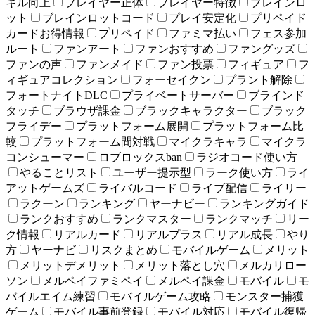
キル向上
プレイヤー正体
プレイヤー特徴
ブレインロ
ット
ブレインロットコード
プレイ安定化
プリペイド
カードお得情報
プリペイド
ファミマ払い
フェス参加
ルート
ファンアート
ファンおすすめ
ファングッズ
ファンの声
ファンメイド
ファン投票
フィギュア
フ
ィギュアコレクション
フォーセイクン
プラント解除
フォートナイトDLC
プライベートサーバー
ブラインド
タッチ
ブラウザ課金
ブラックキャラクター
ブラック
フライデー
プラットフォーム展開
プラットフォーム比
較
プラットフォーム間対戦
マイクラキャラ
マイクラ
コンシューマー
ロブロックスban
ラジオコード使い方
やることリスト
ユーザー提示型
ラーク使い方
ライ
アットゲームズ
ライバルコード
ライブ配信
ライリー
ラクーン
ランキング
ヤーナビー
ランキングガイド
ランクおすすめ
ランクマスター
ランクマッチ
リー
ク情報
リアルカード
リアルプラス
リアル成長
やり
方
ヤーナビ
リスクまとめ
モバイルゲーム
メリット
メリットデメリット
メリット落とし穴
メルカリロー
ソン
メルペイファミペイ
メルペイ課金
モバイル
モ
バイルエイム練習
モバイルゲーム攻略
モンスター捕獲
ゲーム
モバイル事前登録
モバイル対応
モバイル復帰