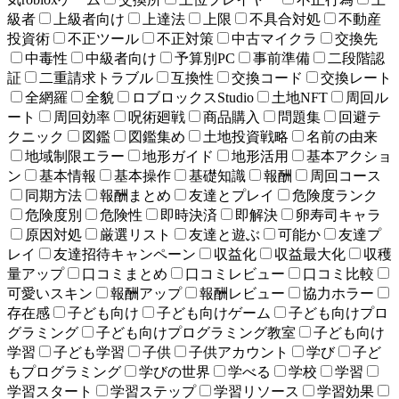
級者
上級者向け
上達法
上限
不具合対処
不動産
投資術
不正ツール
不正対策
中古マイクラ
交換先
中毒性
中級者向け
予算別PC
事前準備
二段階認
証
二重請求トラブル
互換性
交換コード
交換レート
全網羅
全貌
ロブロックスStudio
土地NFT
周回ル
ート
周回効率
呪術廻戦
商品購入
問題集
回避テ
クニック
図鑑
図鑑集め
土地投資戦略
名前の由来
地域制限エラー
地形ガイド
地形活用
基本アクショ
ン
基本情報
基本操作
基礎知識
報酬
周回コース
同期方法
報酬まとめ
友達とプレイ
危険度ランク
危険度別
危険性
即時決済
即解決
卵寿司キャラ
原因対処
厳選リスト
友達と遊ぶ
可能か
友達プ
レイ
友達招待キャンペーン
収益化
収益最大化
収穫
量アップ
口コミまとめ
口コミレビュー
口コミ比較
可愛いスキン
報酬アップ
報酬レビュー
協力ホラー
存在感
子ども向け
子ども向けゲーム
子ども向けプロ
グラミング
子ども向けプログラミング教室
子ども向け
学習
子ども学習
子供
子供アカウント
学び
子ど
もプログラミング
学びの世界
学べる
学校
学習
学習スタート
学習ステップ
学習リソース
学習効果