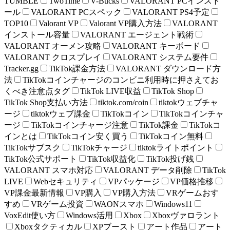
TUMBLE
TwoTime
V-Bucks
VALORANT PCインスト
ール
VALORANT PCスペック
VALORANT PS4予定
TOP10
Valorant VP
Valorant VP購入方法
VALORANT
インストール容量
VALORANT エージェント戦術
VALORANT オーメン攻略
VALORANT キーボード
VALORANT クロスプレイ
VALORANT システム要件
Tracker.gg
TikTok課金方法
VALORANT ダウンロード方
法
TikTokコインチャージのコンビニ利用時に押さえてお
くべき注意点タグ
TikTok LIVE収益
TikTok Shop
TikTok Shop支払い方法
tiktok.com/coin
tiktokウェブチャ
ージ
tiktokウェブ課金
TikTokコイン
TikTokコインチャ
ージ
TikTokコインチャージ注意
TikTok課金
TikTokコ
インとは
TikTokコイン安く買う
TikTokコイン無料
TikTokサブスク
TikTokチャージ
tiktokライトポイント
TikTok公式サポート
TikTok収益化
TikTok投げ銭
VALORANT スマホ対応
VALORANT データ削除
TikTok
LIVE
Webセキュリティ
VPパッケージ
VP価格推移
VP課金最新情報
VP購入
VP購入方法
VRゲームおす
すめ
VRゲーム投資
WAONスマホ
Windows11
VoxEdit使い方
Windows活用
Xbox
Xboxヴァロラント
Xboxタクティカル
XPブースト
アート作品
アート