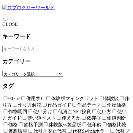
CLOSE
キーワード
カテゴリー
タグ
007n7
併用禁止
体験版マインクラフト
体験談
作
り方
作り方解説
作品ガイド
作品テーマ
作物価格
作物周回
使い分け
低資金NFT投資
使い方
使い
方ガイド
使い道ベスト
使えるか
依存症
価値判断
価格
価格予測
体験版vs製品版
低年齢
価格比較
仮想環境
代引き廃止代替
代替Switchホラー
代替プ