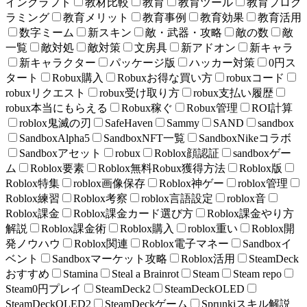
インクラフト
教材比較
教育
教育ツール
教育プログ
ラミング
教育メリット
教育事例
教育効果
教育活用
数字ミーム
新スキン
敵・武器・攻略
敵の数
敵
一覧
敵対処
敵対策
文房具
新アドオン
新キャラ
新キャラクター
パッケージ版
ハッカー対策
0円ス
タート
Robux購入
Robuxお得な買い方
robuxコード
robuxリクエスト
robux受け取り方
robux支払い履歴
robux本当にもらえる
Robux稼ぐ
Robux管理
ROI計算
roblox鬼滅の刃
SafeHaven
Sammy
SAND
sandbox
SandboxAlpha5
SandboxNFT一覧
SandboxNikeコラボ
Sandboxアセット
robux
Roblox顔認証
sandboxゲー
ム
Roblox要素
Roblox無料Robux獲得方法
Roblox版
Roblox特集
roblox画像保存
Roblox神ゲー
roblox管理
Roblox練習
Roblox考察
roblox言語設定
roblox音
Roblox課金
Roblox課金カード選び方
Roblox課金やり方
解説
Roblox課金術
Roblox購入
roblox重い
Roblox開
発ノウハウ
Roblox関連
Roblox電子マネー
Sandboxイ
ベント
Sandboxマーケット攻略
Roblox活用
SteamDeck
おすすめ
Stamina
Steal a Brainrot
Steam
Steam repo
Steam0円プレイ
SteamDeck2
SteamDeckOLED
SteamDeckOLED2
SteamDeckゲーム
Sprunkiスキル解説