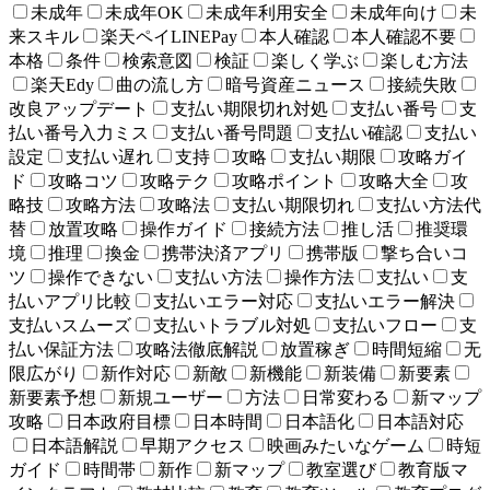
未成年
未成年OK
未成年利用安全
未成年向け
未
来スキル
楽天ペイLINEPay
本人確認
本人確認不要
本格
条件
検索意図
検証
楽しく学ぶ
楽しむ方法
楽天Edy
曲の流し方
暗号資産ニュース
接続失敗
改良アップデート
支払い期限切れ対処
支払い番号
支
払い番号入力ミス
支払い番号問題
支払い確認
支払い
設定
支払い遅れ
支持
攻略
支払い期限
攻略ガイ
ド
攻略コツ
攻略テク
攻略ポイント
攻略大全
攻
略技
攻略方法
攻略法
支払い期限切れ
支払い方法代
替
放置攻略
操作ガイド
接続方法
推し活
推奨環
境
推理
換金
携帯決済アプリ
携帯版
撃ち合いコ
ツ
操作できない
支払い方法
操作方法
支払い
支
払いアプリ比較
支払いエラー対応
支払いエラー解決
支払いスムーズ
支払いトラブル対処
支払いフロー
支
払い保証方法
攻略法徹底解説
放置稼ぎ
時間短縮
无
限広がり
新作対応
新敵
新機能
新装備
新要素
新要素予想
新規ユーザー
方法
日常変わる
新マップ
攻略
日本政府目標
日本時間
日本語化
日本語対応
日本語解説
早期アクセス
映画みたいなゲーム
時短
ガイド
時間帯
新作
新マップ
教室選び
教育版マ