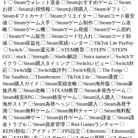
ト
Steamウォレット送金
Steamおすすめゲーム
Steam
お得
Steamお得情報
Steamお得購入
Steamギフト
Steamギフトカード
Steamクリエイター
Steamコード最安
値
Steamゲーム入手
Steamゲーム制作
Steamゲーム攻
略
Steamゲーム機
Steamゲーム発掘
Steamゲーム節約
Steamゲーム販売
Steamコード仕入れ
Steamコード卸
値
Steam収益化
Steam実績ハンター
TikTok Lite PayPay
Switch
Steam還元率
STEM教育
STEPN
STEPN
GO
stock
Strength
Studio解説
Suica nanaco
Switchマ
イクラ
Steam購入タイミング
Switchレビュー
Switch対
応
Switch版
Switch版評判
Switch視点
The Forge
The Sandbox
Thunderstore
TikTok Lite
Steam通貨
Steam購入ガイド
Steam実績攻略
Steam海外版
Steam家
族共有
Steam攻略
STEAM教育
Steam未発売ゲーム
Steam格安RPG
Steam格安ゲーム
Steam法人購入
Steam
海外ストア
Steam為替ヘッジ
Steam購入
Steam為替予
測
Steam無料ゲーム
Steam無料チャージ
Steam無料配
布
Steam神ゲー
Steam自作ゲーム
Steam課金
Steam課
金トラブル
Steam資産管理
Riot Gamesランチャー
REPO類似
アイディア
FPS設定
Ethereum
Ethereum比
較
ETH買い方
eスポーツ
eスポーツ展開
eスポーツ