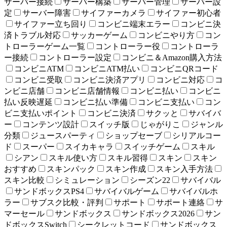
サーバー接続
サーバー構築
サーバー管理
サーバー設
定
サーバー障害
サイファーカメラ
サイファー初心者
サイファー立ち回り
コンビニ端末エラー
コンビニ決
済トラブル対応
サッカーゲーム
コンビニやり方
コン
トローラーゲーム一覧
コントローラー役
コントローラ
ー接続
コントローラー設定
コンビニ＆Amazon購入方法
コンビニATM
コンビニATM払い
コンビニQRコード
コンビニ受取
コンビニ決済アプリ
コンビニ対応
コ
ンビニ店舗
コンビニ店舗情報
コンビニ払い
コンビニ
払い反映遅延
コンビニ払い準備
コンビニ支払い
コン
ビニ支払いポイント
コンビニ決済
サクッと
サバイバ
ー
コンテンツ設計
スイッチ版
じゃがりこ
ジャンル
分類
ジュースパーティ
ショップセーブ
シリアルコー
ド
スーパー
スイカキャラ
スイッチゲーム
スキル
シアン
スキル使い方
スキル習得
スキン
スキン
おすすめ
スキンパック
スキン作成
スキン入手方法
スキン比較
シミュレーション
シーズン22
サバイバル
サンドボックスPS4
サバイバルゲーム
サバイバルホ
ラー
サブスク比較・評判
サポート
サポート連絡
サ
マーセール
サンドボックス
サンドボックス2026
サン
ドボックスSwitch
シークレットコード
サンドボックス