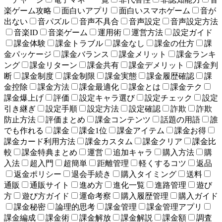
楽ゲーム攻略
面白いアプリ
面白いスマホゲーム
音が
出ない
音パズル
音声不具合
音声設定
音声設定方法
音楽ID
音楽ゲーム
運用術
運営方法
設定ガイド
課金体験
課金トラブル
課金なし
課金の仕方
課
金パッケージ
課金バランス
課金メリット
課金ランキ
ング
課金リターン
課金共有
課金デメリット
課金判
断
課金制度
課金制限
課金実態
課金履歴確認
課
金控除
課金方法
課金最適化
課金とは
課金テク
課金爆上げ
評価
設定キャラ選び
設定チェック
設定
引き継ぎ
設定手順
設定方法
設定確認
詐欺
詐欺
防止方法
評価まとめ
課金コンテンツ
話題の用語
誰
でも作れる
課金
課金1位
課金アイテム
課金お得
課金カード利用方法
課金カスタム
課金クリア
課金比
較
課金特典まとめ
運営
追加キャラ
購入方法
購
入法
超入門
超簡単
距離管理
軽くするコツ
返品
返金ポリシー
退会手続き
購入タイミング
送料
通販
通販サイト
進め方
進化一覧
進路管理
遊び
方
遊び方ガイド
運命考察
購入履歴管理
購入ガイド
課金秘密
論理的思考
課金管理
課金管理アプリ
課金編成
課金術
課金解放
課金解説
課金額
調査