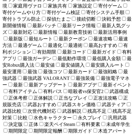
境
家庭用ヴァロ
家族共有
家族設定
寄付ゲーム
寄付ゲームやり方
寄付ゲーム検証
寄付システム手順
寄付トラブル防止
探偵たまご
接続切断
決戦予想
最
新開催情報
最新パッチ
最新リーク情報
最新人気グッ
ズ
最新対応
最新情報
最新教育技術
最新活用事例
最新版
最短ルート
最新クーポン
最速攻略
最速
方法
最適ゲーム
最適化
最適術
最高おすすめ
有
利ポジション
有効期限
最新コード
最新ガイド
有料
アプリ
最強ガーデン
最低動作環境
最低購入金額
最
安Robux購入法
最安値
最安値購入
最安購入ルート
最安運用
最強
最強コツ
最新カード
最強戦略
最
強武器
最強武器 VALORANT
最強装備
最強電子マネ
ー
最新
最新アップデート
最新アプデ
最新イベント
有料アイテム
有料パス
暗殺者vs保安官2
武器構成
正体考察
正体解説
正当なプレイ
正攻法攻略
正
規販売店
武器おすすめ
武器スキン価格
武器ティア
武器比較
次世代機対応
武器解説
残高不足
残高不足
対策
比較
水色キャラクター
永久プレイ
汎用武器
決定版
正体
楽天ペイSteam
有料要素
未成年学生
期間限定
期間限定報酬
期限ガイド
木造アパート