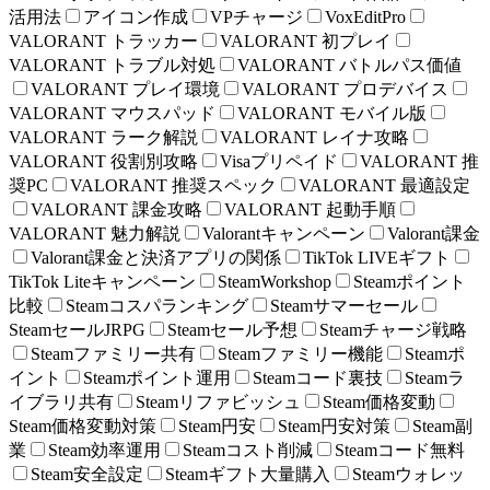
活用法
アイコン作成
VPチャージ
VoxEditPro
VALORANT トラッカー
VALORANT 初プレイ
VALORANT トラブル対処
VALORANT バトルパス価値
VALORANT プレイ環境
VALORANT プロデバイス
VALORANT マウスパッド
VALORANT モバイル版
VALORANT ラーク解説
VALORANT レイナ攻略
VALORANT 役割別攻略
Visaプリペイド
VALORANT 推
奨PC
VALORANT 推奨スペック
VALORANT 最適設定
VALORANT 課金攻略
VALORANT 起動手順
VALORANT 魅力解説
Valorantキャンペーン
Valorant課金
Valorant課金と決済アプリの関係
TikTok LIVEギフト
TikTok Liteキャンペーン
SteamWorkshop
Steamポイント
比較
Steamコスパランキング
Steamサマーセール
SteamセールJRPG
Steamセール予想
Steamチャージ戦略
Steamファミリー共有
Steamファミリー機能
Steamポ
イント
Steamポイント運用
Steamコード裏技
Steamラ
イブラリ共有
Steamリファビッシュ
Steam価格変動
Steam価格変動対策
Steam円安
Steam円安対策
Steam副
業
Steam効率運用
Steamコスト削減
Steamコード無料
Steam安全設定
Steamギフト大量購入
Steamウォレッ