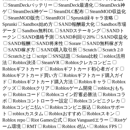
SteamDeckバッテリー
SteamDeck最適化
SteamDeck神
ゲ
SteamDeck神ゲー
SteamDLC配布
SteamMOD収益化
SteamMOD販売
SteamROI
Sprunki緑キャラ攻略
Sprunki
Sandbox始め方
SAND報酬最大化
Sandbox市場
データ
Sandbox無料DL
SANDステーキング
SANDト
ークン
SAND価格予測
SAND利回り20%
SAND収益化
SAND報酬
SAND将来性
Sorare
SAND無料稼ぎ方
SAND稼ぎ方
SAND購入取引所
Scratch
Scratch 2.0
Scratchとは
script
SNS話題
Solana比較
roblox活用
法
Roblox決済
SteamVR
Robloxクレカコンビニ
Robloxギフトカード
Robloxギフトカード初心者ガイド
Robloxギフトカード買い方
Robloxギフトカード購入ガイ
ド
Robloxギフトカード購入方法
Robloxキャラ
Roblox
グッズ
Robloxクリア
Robloxゲーム開発
robloxおもち
ゃ
Robloxコード
Robloxコイン貯蓄必勝法
Robloxコラ
ボ
Robloxコントローラー設定
Robloxコンビニクレカ
Robloxコンビニ払い
Robloxコンビニ振込
Robloxサポー
ト
robloxカスタム
Robloxおすすめ
Robloxスキン
Roblox repo
Riot Games公式
Riot Vanguardエラー
Riotゲ
ーム環境
RMT
Roblox
Roblox d払い
Roblox FPS