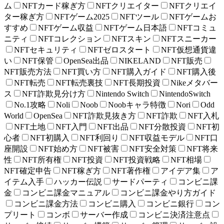
ム
NFTカード稼ぎ方
NFTクリエイター
NFTクリエイ
ター稼ぎ方
NFTゲーム2025
NFTツール
NFTゲームお
すすめ
NFTゲーム収益
NFTゲーム日本語
NFTコミュ
ニティ
NFTコレクション
NFTスキン
NFTスニーカー
NFTセキュリティ
NFTゼロスタート
NFT仮想通貨違
い
NFT保管
OpenSea出品
NIKELAND
NFT販売
NFT販売方法
NFT買い方
NFT購入ガイド
NFT購入後
NFT転売
NFT転売裏技
NFT長期投資
Nikeメタバー
ス
NFT詐欺見分け方
Nintendo Switch
NintendoSwitch
No.1攻略
Noli
Noob
Noobキャラ特徴
Nori
Odd
World
OpenSea
NFT詐欺見抜き方
NFT詐欺
NFT入札
NFT土地
NFT入門
NFT出品
NFT分散投資
NFT初
心者
NFT初購入
NFT利回り
NFT収益モデル
NFT口
座開設
NFT始め方
NFT被害
NFT安全対策
NFT将来
性
NFT所有権
NFT投資
NFT投資戦略
NFT相場
NFT確定申告
NFT稼ぎ方
NFT著作権
アイデア集
ア
イテム入手
ハッカー伝説
サードパーティ
コンビニ課
金
コンビニ課金マニュアル
コンビニ課金やり方ガイド
コンビニ課金方法
コンビニ購入
コンビニ銀行
コン
プリート
コンボ
サーバー作成
コンビニ決済注意点