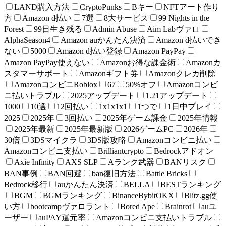
LAND購入方法
CryptoPunks
Bキー
NFTアート作り
方
Amazon d払い
7選
8大サービス
99 Nights in the
Forest
99日生き残る
Admin Abuse
Aim Labヴァロ
AlphaSeason4
Amazon auかんたん決済
Amazon d払いでき
ない
5000
Amazon d払い登録
Amazon PayPay
Amazon PayPay使えない
Amazonお得な課金術
Amazonカ
スタマーサポート
Amazonギフト券
Amazonクレカ削除
AmazonコンビニRoblox
67
50%オフ
Amazonコンビ
ニ払いトラブル
2025アップデート
1.21アップデート
1000
10選
12回払い
1x1x1x1
1つで
1日中プレイ
2025
2025年
3回払い
2025年ゲーム課金
2025年情報
2025年最新
2025年最新版
2026ゲームPC
2026年
30倍
3DSマイクラ
3DS版攻略
Amazonコンビニ払い
Amazonコンビニ支払い
Brilliantcrypto
Bedrockアドオン
Axie Infinity
AXS SLP
Aランク武器
BANリスク
BAN事例
BAN回避
ban復旧方法
Battle Bricks
Bedrock移行
auかんたん決済
BELLA
BESTランキング
BGM
BGMランキング
BinanceBybitOKX
Blitz.gg使
い方
bootcampヴァロラント
Bored Ape
Brainrot
auユ
ーザー
auPAY還元率
Amazonコンビニ支払いトラブル