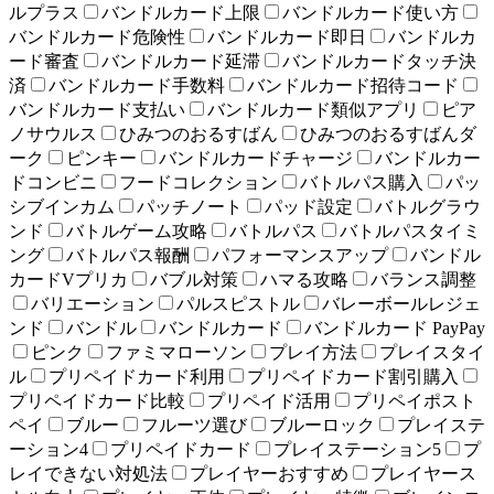
ルプラス
バンドルカード上限
バンドルカード使い方
バンドルカード危険性
バンドルカード即日
バンドルカ
ード審査
バンドルカード延滞
バンドルカードタッチ決
済
バンドルカード手数料
バンドルカード招待コード
バンドルカード支払い
バンドルカード類似アプリ
ピア
ノサウルス
ひみつのおるすばん
ひみつのおるすばんダ
ーク
ピンキー
バンドルカードチャージ
バンドルカー
ドコンビニ
フードコレクション
バトルパス購入
パッ
シブインカム
パッチノート
パッド設定
バトルグラウ
ンド
バトルゲーム攻略
バトルパス
バトルパスタイミ
ング
バトルパス報酬
パフォーマンスアップ
バンドル
カードVプリカ
バブル対策
ハマる攻略
バランス調整
バリエーション
パルスピストル
バレーボールレジェ
ンド
バンドル
バンドルカード
バンドルカード PayPay
ピンク
ファミマローソン
プレイ方法
プレイスタイ
ル
プリペイドカード利用
プリペイドカード割引購入
プリペイドカード比較
プリペイド活用
プリペイポスト
ペイ
ブルー
フルーツ選び
ブルーロック
プレイステ
ーション4
プリペイドカード
プレイステーション5
プ
レイできない対処法
プレイヤーおすすめ
プレイヤース