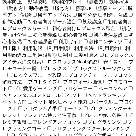
効率向上
効率攻略
効率的プレイ
創造力
効率稼ぎ
動き方
動作改善
勝ち方
勝率UP
勝率アップ
勝
率アップ戦術
勝率アップ方法
勝率分析
創造力育成
創作活動
初心者向けゲーム設定
初級講座
初心者向け
ロブロックスカード
初心者向けロブロックス課金
初心
者向け学習
初心者導線
初心者攻略
初心者注意点
初
心者装備
初心者課金
利用ガイド
創作コンテンツ
利
用上限
利用制限
利用手順
利用方法
利用規約
利
用規約違反
利用限度額
割引
割引購入
ロブロックス
アイテム消失対策
ロブロックスNoob解説
安く買う
プ
ロモコード一覧
ブロックス
ブロックスフルーツグッズ
ブロックスフルーツ攻略
ブロックチェーン
ブロック
解除方法
プロトタイプ
プロフィール画像
プロモコー
ド
プロ愛用ゲーミング
プロゲーマー
ベーコンヘア
ペアレンタルコントロール
ペット
ペットランキング
ペット入門
ペット強化
ペット能力
ポータル
プロジ
ェクト
プログラム苦手
ボーナス
プログラミングチャ
レンジ
プレミアム特典と注意点
プレミア参加条件
プ
レミア報酬
フレンドアンブロック
プログラミング
プ
ログラミングコード
プログラミングスクールランキング
プログラミングソフト
プログラミング仕組み
プログ