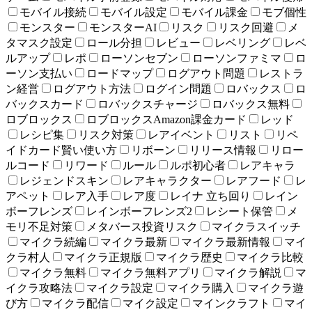
モバイル接続
モバイル設定
モバイル課金
モブ個性
モンスター
モンスターAI
リスク
リスク回避
メ
タマスク設定
ロール分担
レビュー
レベリング
レベ
ルアップ
レポ
ローソンセブン
ローソンファミマ
ロ
ーソン支払い
ロードマップ
ログアウト問題
レストラ
ン経営
ログアウト方法
ログイン問題
ロバックス
ロ
バックスカード
ロバックスチャージ
ロバックス無料
ロブロックス
ロブロックスAmazon課金カード
レッド
レシピ集
リスク対策
レアイベント
リスト
リペ
イドカード賢い使い方
リボーン
リリース情報
リロー
ルコード
リワード
ルール
ルポ初心者
レアキャラ
レジェンドスキン
レアキャラクター
レアフード
レ
アペット
レア入手
レア度
レイナ 立ち回り
レイン
ボーフレンズ
レインボーフレンズ2
レシート保管
メ
モリ不足対策
メタバース投資リスク
マイクラスイッチ
マイクラ続編
マイクラ最新
マイクラ最新情報
マイ
クラ村人
マイクラ正規版
マイクラ歴史
マイクラ比較
マイクラ無料
マイクラ無料アプリ
マイクラ解説
マ
イクラ攻略法
マイクラ設定
マイクラ購入
マイクラ遊
び方
マイクラ配信
マイク設定
マインクラフト
マイ