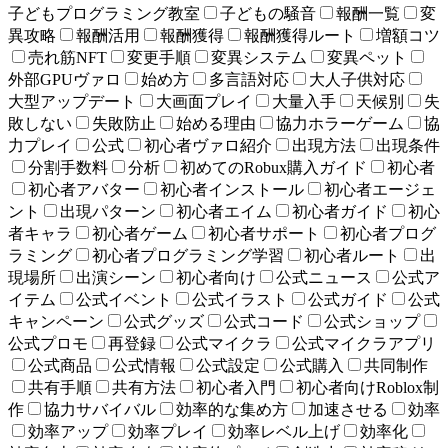
子どもプログラミング教室
子どもの騒音
報酬一覧
変
異攻略
報酬活用
報酬獲得
報酬獲得ルート
増額コツ
売れ筋NFT
変更手順
変異システム
変異ペット
外部GPUヴァロ
始め方
多言語対応
大人子供対応
大型アップデート
大画面プレイ
大量入手
天候別
失
敗しない
失敗防止
始める理由
協力ホラーゲーム
協
力プレイ
公式
初心者ヴァロ紹介
出現方法
出現条件
分割手数料
分析
初めてのRobux購入ガイド
初心者
初心者アバター
初心者インストール
初心者エージェ
ント
出現パターン
初心者エイム
初心者ガイド
初心
者キャラ
初心者ゲーム
初心者サポート
初心者プログ
ラミング
初心者プログラミング学習
初心者ルート
出
現場所
出演シーン
初心者向け
公式ニュース
公式ア
イテム
公式イベント
公式イラスト
公式ガイド
公式
キャンペーン
公式グッズ
公式コード
公式ショップ
公式プロモ
再登録
公式マイクラ
公式マイクラアプリ
公式商品
公式情報
公式設定
公式購入
共同制作
共有手順
共有方法
初心者入門
初心者向けRoblox制
作
協力サバイバル
効率的な集め方
加速させる
効率
効率アップ
効率プレイ
効率レベル上げ
効率化