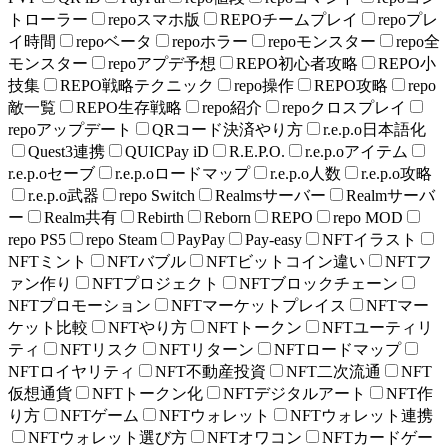
トローラー
repoスマホ版
REPOチームプレイ
repoプレ
イ時間
repoベータ
repoホラー
repoモンスター
repo全
モンスター
repoアプデ予想
REPO初心者攻略
REPO小
技集
REPO戦略テクニック
repo操作
REPO攻略
repo
敵一覧
REPO生存戦略
repo紹介
repoクロスプレイ
repoアップデート
QRコード決済やり方
r.e.p.o日本語化
Quest3連携
QUICPay iD
R.E.P.O.
r.e.p.oアイテム
r.e.p.oセーブ
r.e.p.oロードマップ
r.e.p.o人数
r.e.p.o攻略
r.e.p.o武器
repo Switch
Realmsサーバー
Realmサーバ
ー
Realm共有
Rebirth
Reborn
REPO
repo MOD
repo PS5
repo Steam
PayPay
Pay-easy
NFTイラスト
NFTミント
NFTバブル
NFTビットコイン違い
NFTフ
ァン作り
NFTプロジェクト
NFTブロックチェーン
NFTプロモーション
NFTマーケットプレイス
NFTマー
ケット比較
NFTやり方
NFTトークン
NFTユーティリ
ティ
NFTリスク
NFTリターン
NFTロードマップ
NFTロイヤリティ
NFT不動産投資
NFT二次流通
NFT
仮想通貨
NFTトークン化
NFTデジタルアート
NFT作
り方
NFTゲーム
NFTウォレット
NFTウォレット連携
NFTウォレット選び方
NFTオワコン
NFTカードゲー