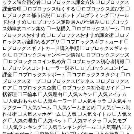
ックス課金初心者
ロブロックス課金方法
ロブロックス
課金管理
ロブロックス軽くする
ロブロックス遊び方
ロブロックス都市伝説
ロボットプログラミング
ワール
ドおすすめ
ロブロックス定期購入の仕組み
ロブロック
ス効率的コイン集め
一括購入
ロブロックスゲーム
ロ
ブロックスおすすめ
ロブロックスおすすめ課金術
ロブ
ロックスお金貯めるアプリ
ロブロックスギフトカード
ロブロックスギフトカード購入手順
ロブロックスギミッ
ク
ロブロックスキャンペーン情報
ロブロックスグッズ
ロブロックスコイン集め方
ロブロックス初心者情報
ロブロックスコントローラー対応
ロブロックスコンビニ
課金
ロブロックスサポート
ロブロックススタジオ
ロ
ブロックスヌーブ
ロブロックスビジネス
ロブロックス
ロア
ロブロックス企業
ロブロックス初心者ガイド
一
括管理
三輪車
人気理由
人気スキン
人気アイテム
人気おもちゃ
人気キーワード
人気キャラ
人気キャ
ラクター
人気ゲーム
人気ゲームまとめ
人気ゲーム制
作技術
人気スマホゲーム
人気
人気タイトル
人気タ
グ
人気の理由
人気ペット
人気マイクラ
人気モブ
人気ランキング
人気ランキングゲーム
人気商品
人
気robloxゲーム
交換所
上位プレイヤー
不正行為
上