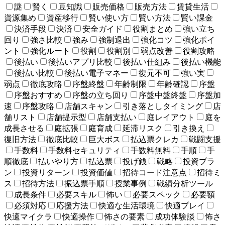
謎
賢く
豆知識
販売価格
販売方法
賃貸生活
資源集め
資産移行
賢い使い方
賢い方法
賢い課金
決済手段
決済
安全ガイド
役割まとめ
強い立ち
回り
強さ比較
強み
強制退出
強化コツ
強化ポイ
ント
強化ルート
役割
役割別
弱点改善
役割攻略
後払い
後払いアプリ比較
後払い仕組み
後払い機能
後払い比較
後払い電子マネー
復元不可
強い実
弱点
徹底攻略
序盤終盤
年齢制限
年齢確認
序盤
序盤おすすめ
序盤の立ち回り
序盤中盤終盤
序盤加
速
序盤攻略
店舗スキャン
引き落としタイミング
店
舗リスト
店舗提示型
店舗支払い
庭レイアウト
庭を
成長させる
庭拡張
庭育成
延滞リスク
引き換え
復旧方法
徹底比較
巨大ボス
払込票クレカ
戦闘支援
手数料
手数料セキュリティ
手数料無料
手順
手
順徹底
払いやり方
払込票
投げ銭
戦略
投資プラ
ン
投資リターン
投資価値
招待コード注意点
招待ミ
ス
招待方法
振込票手順
授業事例
戦績分析ツール
成長条件
必要スキル
怖い
必要スペック
必要額
必須対応
応援方法
快適な生活環境
快適プレイ
快適マイクラ
快適操作
怖さの要素
成功体験談
怖さ