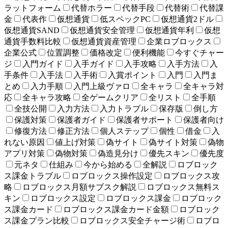
ラットフォーム
代替ホラー
代替手段
代替術
代替課
金
代表作
仮想通貨
低スペックPC
仮想通貨2ドル
仮想通貨SAND
仮想通貨安全管理
仮想通貨年利
仮想
通貨手数料比較
仮想通貨資産管理
企業ロブロックス
企業公式
位置調整
価格改定
便利機能
今すぐチャー
ジ
入門ガイド
入手ガイド
入手攻略
入手方法
入
手条件
入手法
入手術
入賞ポイント
入門
入門ま
とめ
入力手順
入門上級ヴァロ
全キャラ
全キャラ対
応
全キャラ攻略
全ゲームクリア
全リスト
全手順
全技公開
入力方法
入力トラブル
保存版
倒し方
保護対策
保護者ガイド
保護者サポート
保護者向け
修復方法
修正方法
個人ステップ
個性
借金
入
れない原因
値上げ対策
偽サイト
偽サイト対策
偽物
アプリ対策
偽物対策
偽造見分け
優先スキン
優先度
元ネタ
仕組み
今から始める
全解説
ロブロック
ス課金トラブル
ロブロックス操作設定
ロブロックス攻
略
ロブロックス月額サブスク解説
ロブロックス無料ス
キン
ロブロックス設定
ロブロックス課金
ロブロック
ス課金カード
ロブロックス課金カード金額
ロブロック
ス課金プラン比較
ロブロックス安全チャージ術
ロブロ