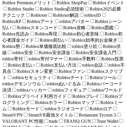
Roblox Premiumメリット
Roblox ShopPay
Robloxイベント
Roblox Studio
Roblox Studio必須技術
Roblox2025必勝
テクニック
Robloxer
Robloxer解説
robloxID
RobloxRP
Robloxアート
robloxアバター
Robloxシーン
払い
Robloxスキンコード
Roblox攻略
Roblox図鑑
Roblox先読み
Roblox再現
Roblox初心者意味
Roblox初
心者課金ガイド
Roblox前払い
Roblox効率的お金稼ぎ
Roblox勢
Roblox単価徹底比較
roblox塗り絵
Roblox伏
線
roblox安全
Roblox安全課金
Roblox安全課金入門
roblox寄付
roblox寄付マナー
Roblox手数料
Roblox投票
Roblox支払い
Roblox支払い方法
roblox会話
roblox不
具合
Robloxスキン変更
Robloxファン
Robloxスクリプ
ト
robloxセキュリティ
Robloxチート
Robloxツール
robloxデモンソウル
robloxぬいぐるみ
Robloxバーコード
決済
robloxハッカー
robloxフィギュア
robloxワールド
Robloxプリペイド利用ガイド
Robloxプレイ
Robloxプ
ログラミング
Robloxホラー
Robloxマップ
Robloxミー
ム
Robloxモード
robloxラジオコード
Robloxロア
SteamVPN
SteamVR最強タイトル
Restaurant Tycoon 3
VALORANT PC性能
trade
TRANQ GUN
Trust Wallet