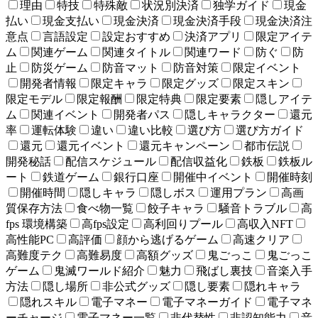
理由
特技
特殊敵
状況別決済
独学ガイド
現金
払い
現金支払い
現金決済
現金決済手段
現金決済注
意点
言語設定
設定おすすめ
決済アプリ
限定アイテ
ム
関連ゲーム
関連タイトル
関連ワード
防ぐ
防
止
防災ゲーム
防音マット
防音対策
限定イベント
開発者情報
限定キャラ
限定グッズ
限定スキン
限定モデル
限定報酬
限定特典
限定要素
隠しアイテ
ム
関連イベント
開発者パス
隠しキャラクター
還元
率
運転体験
違い
違い比較
選び方
選び方ガイド
還元
還元イベント
還元キャンペーン
都市伝説
開発秘話
配信スケジュール
配信収益化
鉄板
鉄板ル
ート
鉄道ゲーム
銀行口座
開催中イベント
開催時刻
開催時間
隠しキャラ
隠しボス
運用プラン
高画
質保存方法
食べ物一覧
餃子キャラ
騒音トラブル
高
fps 環境構築
高fps設定
高利回りプール
高収入NFT
高性能PC
高評価
顔から逃げるゲーム
高速クリア
高難度テク
高難易度
高額グッズ
鬼ごっこ
鬼ごっこ
ゲーム
鬼滅ワールド紹介
魅力
飛ばし裏技
音楽入手
方法
隠し場所
非公式グッズ
隠し要素
隠れキャラ
隠れスキル
電子マネー
電子マネーガイド
電子マネ
ーチャージ
電子マネー一覧
非代替性
非認知能力
音