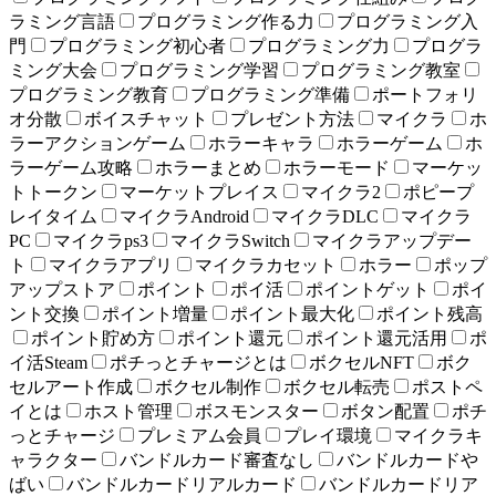
ラミング言語
プログラミング作る力
プログラミング入
門
プログラミング初心者
プログラミング力
プログラ
ミング大会
プログラミング学習
プログラミング教室
プログラミング教育
プログラミング準備
ポートフォリ
オ分散
ボイスチャット
プレゼント方法
マイクラ
ホ
ラーアクションゲーム
ホラーキャラ
ホラーゲーム
ホ
ラーゲーム攻略
ホラーまとめ
ホラーモード
マーケッ
トトークン
マーケットプレイス
マイクラ2
ポピープ
レイタイム
マイクラAndroid
マイクラDLC
マイクラ
PC
マイクラps3
マイクラSwitch
マイクラアップデー
ト
マイクラアプリ
マイクラカセット
ホラー
ポップ
アップストア
ポイント
ポイ活
ポイントゲット
ポイ
ント交換
ポイント増量
ポイント最大化
ポイント残高
ポイント貯め方
ポイント還元
ポイント還元活用
ポ
イ活Steam
ポチっとチャージとは
ボクセルNFT
ボク
セルアート作成
ボクセル制作
ボクセル転売
ポストペ
イとは
ホスト管理
ボスモンスター
ボタン配置
ポチ
っとチャージ
プレミアム会員
プレイ環境
マイクラキ
ャラクター
バンドルカード審査なし
バンドルカードや
ばい
バンドルカードリアルカード
バンドルカードリア