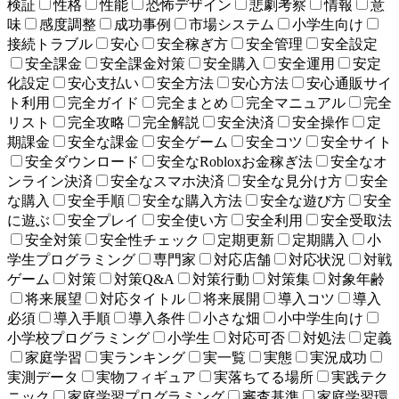
検証
性格
性能
恐怖デザイン
悲劇考察
情報
意
味
感度調整
成功事例
市場システム
小学生向け
接続トラブル
安心
安全稼ぎ方
安全管理
安全設定
安全課金
安全課金対策
安全購入
安全運用
安定
化設定
安心支払い
安全方法
安心方法
安心通販サイ
ト利用
完全ガイド
完全まとめ
完全マニュアル
完全
リスト
完全攻略
完全解説
安全決済
安全操作
定
期課金
安全な課金
安全ゲーム
安全コツ
安全サイト
安全ダウンロード
安全なRobloxお金稼ぎ法
安全なオ
ンライン決済
安全なスマホ決済
安全な見分け方
安全
な購入
安全手順
安全な購入方法
安全な遊び方
安全
に遊ぶ
安全プレイ
安全使い方
安全利用
安全受取法
安全対策
安全性チェック
定期更新
定期購入
小
学生プログラミング
専門家
対応店舗
対応状況
対戦
ゲーム
対策
対策Q&A
対策行動
対策集
対象年齢
将来展望
対応タイトル
将来展開
導入コツ
導入
必須
導入手順
導入条件
小さな畑
小中学生向け
小学校プログラミング
小学生
対応可否
対処法
定義
家庭学習
実ランキング
実一覧
実態
実況成功
実測データ
実物フィギュア
実落ちてる場所
実践テク
ニック
家庭学習プログラミング
審査基準
家庭学習環