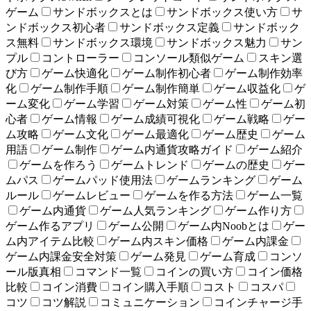
ゲーム
サンドボックスとは
サンドボックス使い方
サ
ンドボックス初心者
サンドボックス定義
サンドボック
ス無料
サンドボックス環境
サンドボックス魅力
サン
プル
コントローラー
コンソール類似ゲーム
スキン選
び方
ゲーム快適化
ゲーム制作初心者
ゲーム制作効率
化
ゲーム制作手順
ゲーム制作簡単
ゲーム収益化
ゲ
ーム変化
ゲーム学習
ゲーム対策
ゲーム性
ゲーム初
心者
ゲーム情報
ゲーム成績可視化
ゲーム戦略
ゲー
ム攻略
ゲーム文化
ゲーム最適化
ゲーム歴史
ゲーム
用語
ゲーム制作
ゲーム内通貨攻略ガイド
ゲーム紹介
ゲームを作ろう
ゲームトレンド
ゲームの歴史
ゲー
ムパス
ゲームパッド使用法
ゲームランキング
ゲーム
ルール
ゲームレビュー
ゲームを作る方法
ゲーム一覧
ゲーム内通貨
ゲーム人気ランキング
ゲーム作り方
ゲーム作るアプリ
ゲーム公開
ゲーム内Noobとは
ゲー
ム内アイテム比較
ゲーム内スキン価格
ゲーム内課金
ゲーム内課金安全対策
ゲーム発見
ゲーム育成
コンソ
ール版真相
コマンド一覧
コインの買い方
コイン価格
比較
コイン消費
コイン購入手順
コスト
コスパ
コツ
コツ解説
コミュニケーション
コインチャージ手