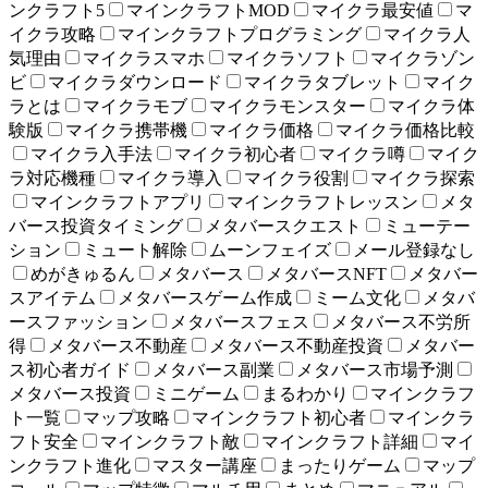
ンクラフト5
マインクラフトMOD
マイクラ最安値
マ
イクラ攻略
マインクラフトプログラミング
マイクラ人
気理由
マイクラスマホ
マイクラソフト
マイクラゾン
ビ
マイクラダウンロード
マイクラタブレット
マイク
ラとは
マイクラモブ
マイクラモンスター
マイクラ体
験版
マイクラ携帯機
マイクラ価格
マイクラ価格比較
マイクラ入手法
マイクラ初心者
マイクラ噂
マイク
ラ対応機種
マイクラ導入
マイクラ役割
マイクラ探索
マインクラフトアプリ
マインクラフトレッスン
メタ
バース投資タイミング
メタバースクエスト
ミューテー
ション
ミュート解除
ムーンフェイズ
メール登録なし
めがきゅるん
メタバース
メタバースNFT
メタバー
スアイテム
メタバースゲーム作成
ミーム文化
メタバ
ースファッション
メタバースフェス
メタバース不労所
得
メタバース不動産
メタバース不動産投資
メタバー
ス初心者ガイド
メタバース副業
メタバース市場予測
メタバース投資
ミニゲーム
まるわかり
マインクラフ
ト一覧
マップ攻略
マインクラフト初心者
マインクラ
フト安全
マインクラフト敵
マインクラフト詳細
マイ
ンクラフト進化
マスター講座
まったりゲーム
マップ