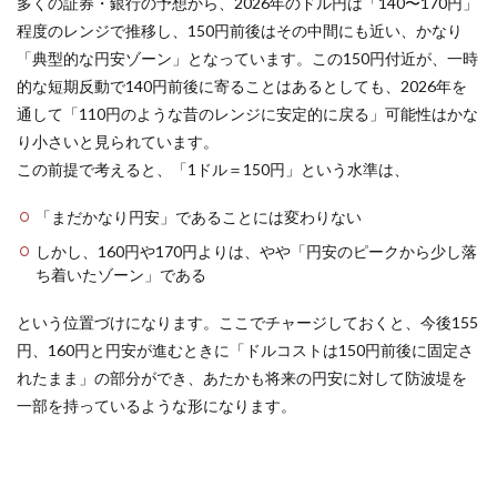
円時
多くの証券・銀行の予想から、2026年のドル円は「140〜170円」
お得リスト
ギフト設定
ギフトカード割引情報
点で
程度のレンジで推移し、150円前後はその中間にも近い、かなり
のチ
ギア強化
ギア活用
キシーミシー
「典型的な円安ゾーン」となっています。この150円付近が、一時
ャー
ジ効
キッズゲーム
きつね
ギフトカード
的な短期反動で140円前後に寄ることはあるとしても、2026年を
果比
通して「110円のような昔のレンジに安定的に戻る」可能性はかな
ギフトカードクレカ
ギフトカードチャージ方法
較
り小さいと見られています。
ギフトカード料金
キーボード不具合
6
この前提で考えると、「1ドル＝150円」という水準は、
2026
ギフトカード現金
ギフトカード種類比較
年に
ギフトカード課金
ギフトカード購入
ギフトコード
「まだかなり円安」であることには変わりない
向け
ての
ギフト一覧
ギフト値段
ギフト券
しかし、160円や170円よりは、やや「円安のピークから少し落
チャ
ち着いたゾーン」である
ージ
ギフト券チャージ
キー配置
カリキュラム
タイ
お得情報
カード支払い
お得払い
ミン
という位置づけになります。ここでチャージしておくと、今後155
グの
お得組み合わせ
お得術
お得課金
お得購入
円、160円と円安が進むときに「ドルコストは150円前後に固定さ
目安
れたまま」の部分ができ、あたかも将来の円安に対して防波堤を
表
お願い寄付方法
ガーデンゲーム
（150
一部を持っているような形になります。
ガーデンタイクーン
カード決済活用
ガチャ
円寄
り）
ガイド
ガイドライン
カウンセリング
7
かくれんぼ
かくれんぼキャラ
カスタムアイテム
チャ