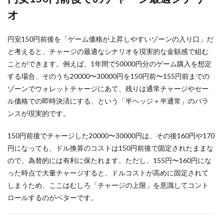
オ
円安150円前後を「ゲーム価格が上昇しやすいゾーンの入り口」だ
と考えると、チャージの最適なシナリオを現実的な金額感で組む
ことができます。例えば、1年間で50000円分のゲーム購入を想定
する場合、そのうち20000〜30000円を150円前〜155円前までの
ゾーンでウォレットチャージにあて、残りは通常チャージやセー
ル価格での即時決済にする、という「半ヘッジ＋半通常」のバラ
ンスが現実的です。
150円前後でチャージした20000〜30000円は、その後160円や170
円になっても、ドル換算のコストは150円前後で固定されたままな
ので、為替的には有利に保たれます。ただし、155円〜160円にな
った時点で大量チャージすると、ドルコストが高めに固定されて
しまうため、ここはむしろ「チャージの上限」を意識してコント
ロールするのがベターです。