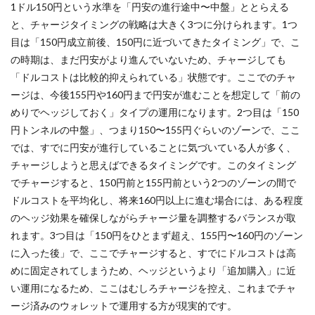
1ドル150円という水準を「円安の進行途中〜中盤」ととらえる
年以
降の
と、チャージタイミングの戦略は大きく3つに分けられます。1つ
展望
目は「150円成立前後、150円に近づいてきたタイミング」で、こ
とリ
の時期は、まだ円安がより進んでいないため、チャージしても
バラ
ンス
「ドルコストは比較的抑えられている」状態です。ここでのチャ
戦略
ージは、今後155円や160円まで円安が進むことを想定して「前の
めりでヘッジしておく」タイプの運用になります。2つ目は「150
円トンネルの中盤」、つまり150〜155円ぐらいのゾーンで、ここ
では、すでに円安が進行していることに気づいている人が多く、
チャージしようと思えばできるタイミングです。このタイミング
でチャージすると、150円前と155円前という2つのゾーンの間で
ドルコストを平均化し、将来160円以上に進む場合には、ある程度
のヘッジ効果を確保しながらチャージ量を調整するバランスが取
れます。3つ目は「150円をひとまず超え、155円〜160円のゾーン
に入った後」で、ここでチャージすると、すでにドルコストは高
めに固定されてしまうため、ヘッジというより「追加購入」に近
い運用になるため、ここはむしろチャージを控え、これまでチャ
ージ済みのウォレットで運用する方が現実的です。