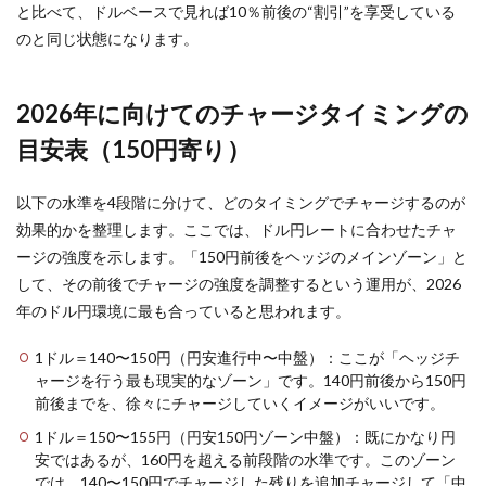
と比べて、ドルベースで見れば10％前後の“割引”を享受している
のと同じ状態になります。
2026年に向けてのチャージタイミングの
目安表（150円寄り）
以下の水準を4段階に分けて、どのタイミングでチャージするのが
効果的かを整理します。ここでは、ドル円レートに合わせたチャ
ージの強度を示します。「150円前後をヘッジのメインゾーン」と
して、その前後でチャージの強度を調整するという運用が、2026
年のドル円環境に最も合っていると思われます。
1ドル＝140〜150円（円安進行中〜中盤）：ここが「ヘッジチ
ャージを行う最も現実的なゾーン」です。140円前後から150円
前後までを、徐々にチャージしていくイメージがいいです。
1ドル＝150〜155円（円安150円ゾーン中盤）：既にかなり円
安ではあるが、160円を超える前段階の水準です。このゾーン
では、140〜150円でチャージした残りを追加チャージして「中