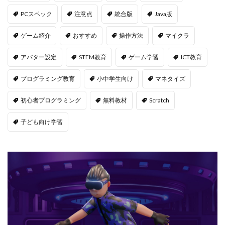
PCスペック
注意点
統合版
Java版
ゲーム紹介
おすすめ
操作方法
マイクラ
アバター設定
STEM教育
ゲーム学習
ICT教育
プログラミング教育
小中学生向け
マネタイズ
初心者プログラミング
無料教材
Scratch
子ども向け学習