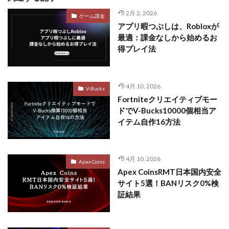
2月 2, 2026
ゲーム課金
アプリ暇つぶしは、Robloxが
最適：課金なしから始めるお
得プレイ法
4月 10, 2026
V-Bucks
Fortniteクリエイティブモー
ドでV-Bucks10000個相当ア
イテム自作16方法
4月 10, 2026
Apex Coins
Apex CoinsRMT日本国内安全
サイト5選！BANリスク0%検
証結果