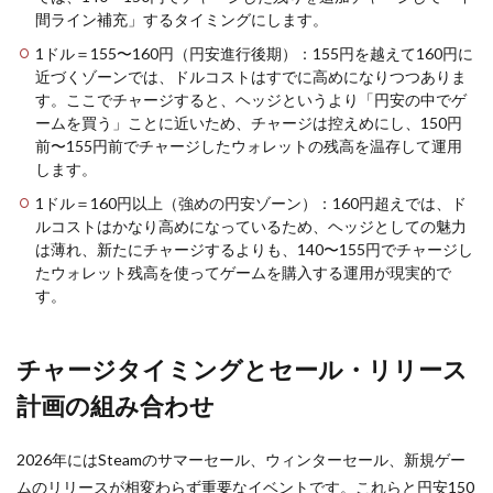
間ライン補充」するタイミングにします。
1ドル＝155〜160円（円安進行後期）：155円を越えて160円に
近づくゾーンでは、ドルコストはすでに高めになりつつありま
す。ここでチャージすると、ヘッジというより「円安の中でゲ
ームを買う」ことに近いため、チャージは控えめにし、150円
前〜155円前でチャージしたウォレットの残高を温存して運用
します。
1ドル＝160円以上（強めの円安ゾーン）：160円超えでは、ド
ルコストはかなり高めになっているため、ヘッジとしての魅力
は薄れ、新たにチャージするよりも、140〜155円でチャージし
たウォレット残高を使ってゲームを購入する運用が現実的で
す。
チャージタイミングとセール・リリース
計画の組み合わせ
2026年にはSteamのサマーセール、ウィンターセール、新規ゲー
ムのリリースが相変わらず重要なイベントです。これらと円安150