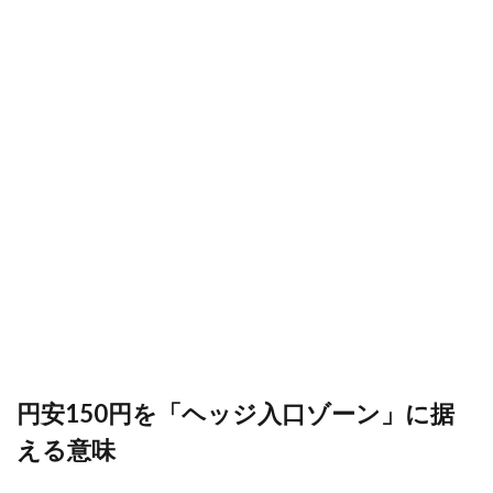
ガス代
ガス代比較
ガス代節約
ージ
タイ
鹿が出るゲーム
ミン
グと
セー
検索
ル・
リリ
ース
計画
の組
み合
わせ
8
ヘッ
ジ運
用に
おけ
る注
意点
円安150円を「ヘッジ入口ゾーン」に据
と心
得
える意味
9
2026