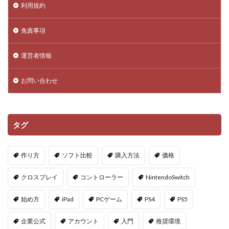
利用規約
免責事項
運営者情報
お問い合わせ
タグ
作り方
ソフト比較
購入方法
価格
クロスプレイ
コントローラー
NintendoSwitch
始め方
iPad
PCゲーム
PS4
PS5
企業公式
アカウント
入門
推奨環境