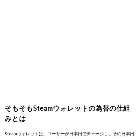
トの
ゲームクリエイター
ゲームダウンロード
為替
ゲームダウンロード手順
ゲームタグ
の仕
組み
ゲーミングPCおすすめ
ケース別
とは
クリエイターガイド
クレカ店舗
2
2026
クリエイティブゲーム
クリエイティブモード
年予
クリスマスイベント
クレカ
クレカチャージ
測：
円安
クレカなし
クレカ代わり
クレカ代替
150
円時
クレカ紐付け
クロスプログレッション
の価
クレカ電子マネー
クレジットカード
格感
クレジットカード登録
クレセントムーン
3
円安
クローブスモーク
クローブ使い方
150
クローブ立ち回り
クロスプラットフォーム
そもそもSteamウォレットの為替の仕組
円を
「ヘ
クロスプレイ
キャッシュレスメリット
みとは
ッジ
入口
キャッシュレスおすすめ
おすすめアイテム
ゾー
オンライン教材
オレンジ
Steamウォレットは、ユーザーが日本円でチャージし、その日本円
ン」