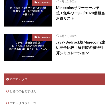
4月 10, 2026
Minecoins
Minecoinsサマーセール予
想！無料ワールド1020個相当
お得リスト
4月 10, 2026
Minecoins
Java×Bedrock版Minecoins違
い完全比較！移行時の損得計
算シミュレーション
ロブロックス
ひみつのおるすばん
ブロックスフルーツ