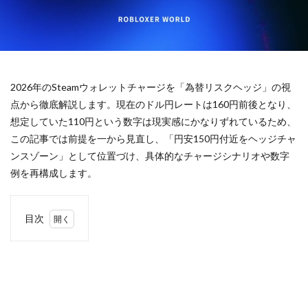
キャラクター一覧
キャラクター入手法
キャラクター収集
キャラデザイン
キャラクター変更
キャラクター性能
キャラクター相関図
キャラクター紹介
2026年のSteamウォレットチャージを「為替リスクヘッジ」の視
キャラクター育成
キャラクター解説
点から徹底解説します。現在のドル円レートは160円前後となり、
キャラクター設定
キャラグッズ
キャラゲット
想定していた110円という数字は現実感にかなりずれているため、
クリア率向上
クリエイターエコノミー
この記事では前提を一から見直し、「円安150円付近をヘッジチャ
キャッシュレスデメリット
ゲームアップデート容量
ンスゾーン」として位置づけ、具体的なチャージシナリオや数字
ゲーミングPC構成
ゲーミングPC選び
例を再構成します。
ゲーミングマウス おすすめ
ゲーミングマウスパッド選び
ゲーム
ゲームiPad
ゲームアイテム
目次
ゲームアップデート
ゲームアプリ人気
1
そも
ゲーマー向けモニター
ゲームアプリ導入
そも
ゲームインストール手順
ゲームエラー
Steam
ウォ
ゲームガイド
ゲームキャラクター
レッ