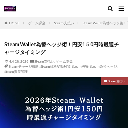
イタリアンブレインロット
イベント
イベントガイド
イベントコツ
イベントスケジュール
イベント一覧
イベント情報
HOME
ゲーム課金
Steam支払い
Steam Wallet為替ヘッ
イベント攻略
イベント時間
おすすめ
おすすめRPG
ゲームチュートリアル
グッズ情報
Steam Wallet為替ヘッジ術！円安1５0円時最適チ
キャラ攻略
キャラ設定
キャンペーン
ャージタイミング
クーポン
クールキッド
グッズ
4月 28, 2026
グッズおすすめ
Steam支払い
グッズランキング
,
ゲーム課金
グッズ新作
Steamチャージ戦略
,
Steam価格変動対策
,
Steam円安
,
Steam為替ヘッジ
,
キャラ作り方
グッズ購入方法
グラフィック設定
Steam資産管理
クラフト
グラブパック
グラブパック活用
Steam支払い
グリーン
クリア攻略
クリア時間
キャラ入手法
キャラ一覧
クリエイター
キャラクター分析
キャッシュレス初心者
キャッシュレス化
キャットナップ
キャビアキャラ
キャラクター
キャラクターグッズ