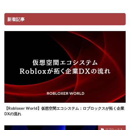
コンビニ決済注意点
サーバー接続
サーバー構築
サーバー管理
サーバー設定
サーバー障害
新着記事
サイファーカメラ
サイファー初心者
サイファー立ち回り
コンビニ端末エラー
コンビニ決済トラブル対応
サッカーゲーム
コンビニやり方
コントローラーゲーム一覧
コントローラー役
コントローラー接続
コントローラー設定
コンビニ＆Amazon購入方法
コンビニATM
コンビニATM払い
コンビニQRコード
コンビニ受取
コンビニ決済アプリ
コンビニ対応
コンビニ店舗
コンビニ店舗情報
コンビニ払い
ロブロックスビジネス
コンビニ払い反映遅延
コンビニ払い準備
【Robloxer World】仮想空間エコシステム：ロブロックスが拓く企業
DXの流れ
コンビニ支払い
コンビニ支払いポイント
コンビニ決済
サクッと
サバイバー
ロブロックス