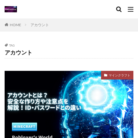
XPブースト
アート作品
アート活用法
アイコン作成
VPチャージ
VoxEditPro
VALORANT トラッカー
VALORANT 初プレイ
HOME
アカウント
VALORANT トラブル対処
VALORANT バトルパス価値
VALORANT プレイ環境
VALORANT プロデバイス
TAG
アカウント
VALORANT マウスパッド
VALORANT モバイル版
VALORANT ラーク解説
VALORANT レイナ攻略
VALORANT 役割別攻略
Visaプリペイド
マインクラフト
VALORANT 推奨PC
VALORANT 推奨スペック
VALORANT 最適設定
VALORANT 課金攻略
VALORANT 起動手順
VALORANT 魅力解説
Valorantキャンペーン
Valorant課金
Valorant課金と決済アプリの関係
TikTok LIVEギフト
TikTok Liteキャンペーン
SteamWorkshop
Steamポイント比較
Steamコスパランキング