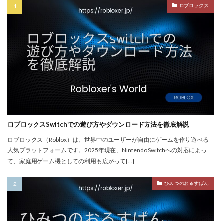
PayPay楽天ペイ
PayPay auPAY
PayPay d払い
ロブロックス
PayPay QUICPay
PayPay Suica
PayPayポイント
PayPay使えない
PayPay手順
PayPay払い
PayPay連携
PCチューニング
PCインストール画像
PCゲーム
PCゲーム インストール
PCゲーム トラブル対応
PCゲームパフォーマンス
PCゲーム容量管理
PCゲーム快適化
PCコンソール連携
PCスペック
PVP
QR iD
PayPal
repo値段
repoコマンド
ロブロックスSwitchでの遊び方やダウンロード方法を徹底解説
repoコントローラー
repoスマホ版
ロブロックス（Roblox）は、世界中のユーザーが自由にゲームを作り遊べる
人気プラットフォームです。2025年現在、Nintendo Switchへの対応によっ
REPOチームプレイ
repoプレイ時間
repoベータ
て、家庭用ゲーム機としての利用も広がって[…]
repoホラー
repoモンスター
repo全モンスター
repoアプデ予想
REPO初心者攻略
REPO小技集
ひみつのおるすばん
REPO戦略テクニック
repo操作
REPO攻略
repo敵一覧
REPO生存戦略
repo紹介