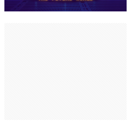
ナイトメアクリッターズ
ニュース
ネット決済
ヌーブ
ヌーブデザイン
ぬいぐるみ
ぬいぐるみコレクション
ネオンフューチャー
ネットスラング
ネットワーク
ネットワーク問題
ネット回線
チャージ制限
チェックリスト
スクラッチアプリ
スマイリングクリッターズ
ストーリー予想
ストレージ整理術
スパイク設置
スプランキー
スプランキー12
スプランキーゲーム
スポット課金
スマートペイRoblox
スマホ
ステップガイド
スマホ・PC課金方法
スマホ＆PC課金解説
スマホNFTゲーム
スマホPC
スマホRPGおすすめ
スマホRPG買い切り
スマホアプリ決済
スマホヴァロ
ストーリー
ステップ
スマホゲーム
スクラッチ実践
スクラッチゲーム
スクラッチゲーム作成