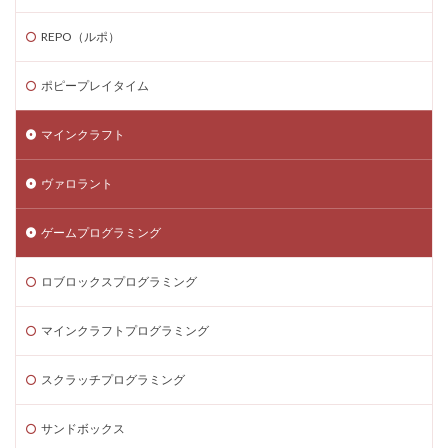
ゲーム内スキン価格
ゲーム内課金
REPO（ルポ）
ゲーム内課金安全対策
ゲーム発見
ゲーム育成
コンソール版真相
コマンド一覧
コインの買い方
ポピープレイタイム
コイン価格比較
コイン消費
コイン購入手順
マインクラフト
コスト
コスパ
コツ
コツ解説
コミュニケーション
コインチャージ手順
ヴァロラント
コミュニティ
コミュニティ活用
コラボゲーム
コレクション
コレクションイベント
ゲームプログラミング
コレクショングッズ
コンソールFPS
コンソール版
ロブロックスプログラミング
コンソール版対応
コインチャージ方法
コイン
ゲーム自由度
ゲーム音楽
ゲーム設定
マインクラフトプログラミング
ゲーム設定ガイド
ゲーム課金
ゲーム課金決済アプリ
ゲーム課金注意点
スクラッチプログラミング
ゲーム購入
ゲーム開発
ゲーム音声
サンドボックス
ゲーム魅力
コード活用
ゲット
コードまとめ