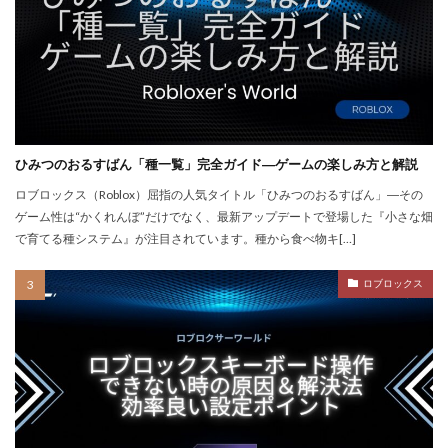
repoクロスプレイ
repoアップデート
QRコード決済やり方
r.e.p.o日本語化
Quest3連携
QUICPay iD
R.E.P.O.
r.e.p.oアイテム
r.e.p.oセーブ
r.e.p.oロードマップ
r.e.p.o人数
r.e.p.o攻略
r.e.p.o武器
repo Switch
Realmsサーバー
Realmサーバー
Realm共有
ひみつのおるすばん「種一覧」完全ガイド―ゲームの楽しみ方と解説
Rebirth
Reborn
REPO
repo MOD
ロブロックス（Roblox）屈指の人気タイトル「ひみつのおるすばん」―その
ゲーム性は“かくれんぼ”だけでなく、最新アップデートで登場した『小さな畑
repo PS5
repo Steam
PayPay
Pay-easy
で育てる種システム』が注目されています。種から食べ物キ[…]
NFTイラスト
NFTミント
NFTバブル
NFTビットコイン違い
NFTファン作り
ロブロックス
NFTプロジェクト
NFTブロックチェーン
NFTプロモーション
NFTマーケットプレイス
NFTマーケット比較
NFTやり方
NFTトークン
NFTユーティリティ
NFTリスク
NFTリターン
NFTロードマップ
NFTロイヤリティ