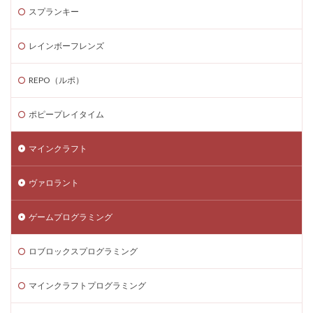
スプランキー
Steamゲーム攻略
Steamゲーム機
Steamゲーム発掘
Steamゲーム節約
レインボーフレンズ
Steamゲーム販売
Steamコード仕入れ
Steamコード卸値
Steam収益化
REPO（ルポ）
Steam実績ハンター
TikTok Lite PayPay
Switch
ポピープレイタイム
Steam還元率
STEM教育
STEPN
STEPN GO
stock
Strength
Studio解説
Suica nanaco
マインクラフト
Switchマイクラ
Steam購入タイミング
ヴァロラント
Switchレビュー
Switch対応
Switch版
Switch版評判
Switch視点
The Forge
ゲームプログラミング
The Sandbox
Thunderstore
TikTok Lite
Steam通貨
Steam購入ガイド
Steam実績攻略
ロブロックスプログラミング
Steam海外版
Steam家族共有
Steam攻略
マインクラフトプログラミング
STEAM教育
Steam未発売ゲーム
Steam格安RPG
Steam格安ゲーム
Steam法人購入