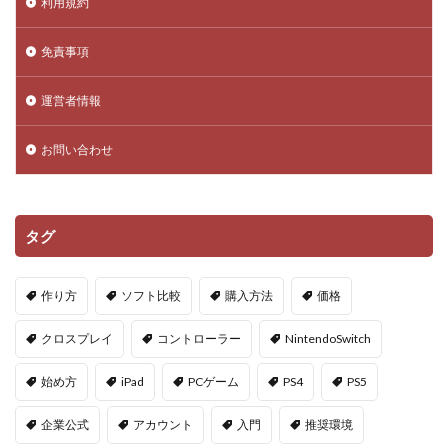
利用規約
DeFi運用リスク
DEJP
Delta Executor
Elliot
免責事項
Donate Please
Driving Experience Japan
d払い
d払いポイント
d払い使い方
d払い選び方
運営者情報
EA Play
Echoレジェンド
ECネットショッピング
ICチップ
ID確認方法
codes
Minecoins
お問い合わせ
Lua言語
Mac
macbookヴァロラント
macヴァロ対応
MakeCode
Marvelコラボ
タグ
MetaMask
MetaMaskセキュリティ
Minecraft
Luaプログラミング
minecraft噂
MITスクラッチ
作り方
ソフト比較
購入方法
価格
MOD導入
MOD活用
MOD開発
NFCタッチ決済
NFT
NFTアートとは
Lua入門
クロスプレイ
コントローラー
NintendoSwitch
Lua
iPad
JCB楽天カード
iPad最適化
始め方
iPad
PCゲーム
PS4
PS5
iPhone
iPhone Android
IT環境
IT用語
Java Bedrock
Java変換
Java版
John Doe
企業公式
アカウント
入門
推奨環境
LethalCompany
JRPGSteam
JRPGおすすめ