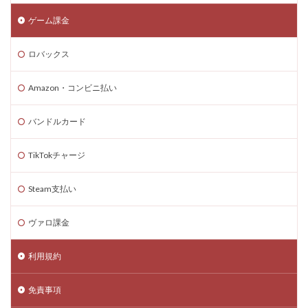
コードリセット
コード一覧
コード付きグッズ
ゲーム課金
コード入力
コード入門
コード支払いとは
ロバックス
コード最新
スキン設定
スクラッチ
ゲームで学ぶ
デビット
できるか
Amazon・コンビニ払い
テクスチャパック
テクニカルキャラ
デザインガイド
デジタル&物理カード比較
バンドルカード
デジタル絵画NFT
テスト
デバイス比較
TikTokチャージ
デメリット
ティア上げ方
デュエリストキャラ
テンプレート
ドーイ
ドーイ戦
ドーイ編
Steam支払い
ドコモユーザー
ドッグデイ
ドラゴンフルーツ
ティア設定キャラ課金
ティアリスト
ヴァロ課金
トラブルシューティン
チャプター2
利用規約
チャージ手数料
チャージ手順
チャージ方法
チャージ流れ
チャット使い方
チャット制限
免責事項
チャプター1
チャプター1-4
チャプター2-4