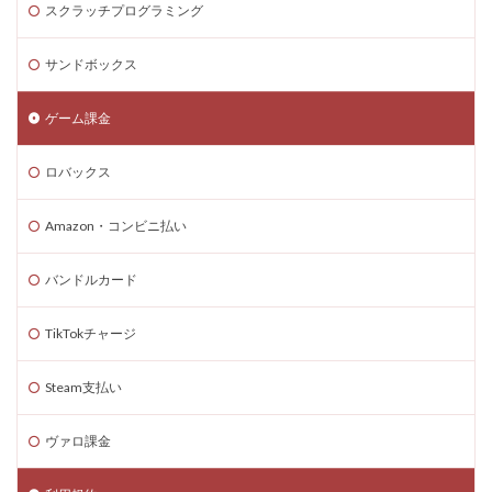
スクラッチプログラミング
Steam海外ストア
Steam為替ヘッジ
Steam購入
Steam為替予測
Steam無料ゲーム
サンドボックス
Steam無料チャージ
Steam無料配布
Steam神ゲー
ゲーム課金
Steam自作ゲーム
Steam課金
Steam課金トラブル
Steam資産管理
Riot Gamesランチャー
REPO類似
ロバックス
アイディア
FPS設定
Ethereum
Ethereum比較
ETH買い方
eスポーツ
Amazon・コンビニ払い
eスポーツ展開
eスポーツ機材
Forsaken
バンドルカード
Fortnite
Fungible Token
ERC-721
GameMakerテンプレート
GameMaker使い方
TikTokチャージ
GETテクニック
Gods Unchained
Google Play
Steam支払い
Grow a Garden
Hyper Shot
ICT教育
ETH MATIC
Epicアカウント
IDとの違い
Delta
ヴァロ課金
CryptoSpells
CS版最新情報
CS版違い
Decentraland
DeFiステーキング
DeFi運用