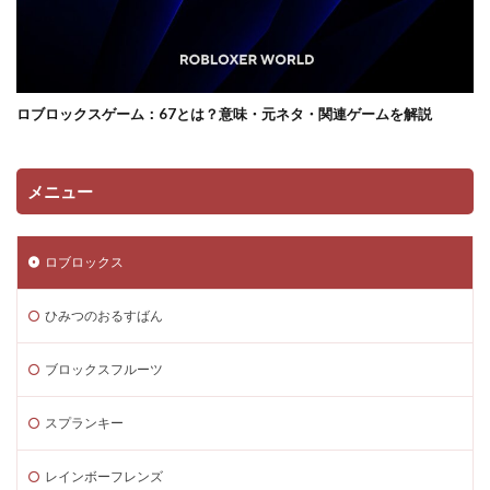
サンドボックス魅力
サンプル
コントローラー
コンソール類似ゲーム
スキン選び方
ゲーム快適化
ゲーム制作初心者
ゲーム制作効率化
ロブロックスゲーム：67とは？意味・元ネタ・関連ゲームを解説
ゲーム制作手順
ゲーム制作簡単
ゲーム収益化
ゲーム変化
ゲーム学習
ゲーム対策
ゲーム性
ゲーム初心者
ゲーム情報
ゲーム成績可視化
メニュー
ゲーム戦略
ゲーム攻略
ゲーム文化
ゲーム最適化
ゲーム歴史
ゲーム用語
ロブロックス
ゲーム制作
ゲーム内通貨攻略ガイド
ゲーム紹介
ゲームを作ろう
ゲームトレンド
ゲームの歴史
ひみつのおるすばん
ゲームパス
ゲームパッド使用法
ゲームランキング
ブロックスフルーツ
ゲームルール
ゲームレビュー
ゲームを作る方法
ゲーム一覧
ゲーム内通貨
ゲーム人気ランキング
スプランキー
ゲーム作り方
ゲーム作るアプリ
ゲーム公開
レインボーフレンズ
ゲーム内Noobとは
ゲーム内アイテム比較