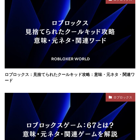
コンテンツ設計
スイッチ版
じゃがりこ
ジャンル分類
ジュースパーティ
ショップセーブ
シリアルコード
スーパー
スイカキャラ
スイッチゲーム
スキル
シアン
スキル使い方
スキル習得
スキン
スキンおすすめ
スキンパック
スキン作成
スキン入手方法
スキン比較
シミュレーション
シーズン22
サバイバル
サンドボックスPS4
サバイバルゲーム
ロブロックス：見捨てられたクールキッド攻略：意味・元ネタ・関連ワ
サバイバルホラー
サブスク比較・評判
サポート
ード
サポート連絡
サマーセール
サンドボックス
ロブロックス
サンドボックス2026
サンドボックスSwitch
シークレットコード
サンドボックスゲーム
サンドボックスとは
サンドボックス使い方
サンドボックス初心者
サンドボックス定義
サンドボックス無料
サンドボックス環境