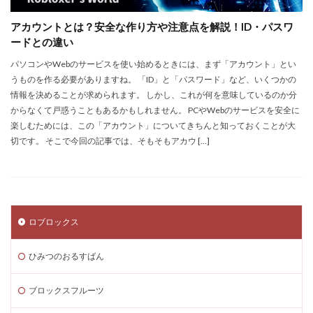
Steamサマーセール
SteamセールJRPG
アカウントとは？安全な作り方や注意点を解説！ID・パスワ
Steamセール予想
Steamチャージ戦略
ードとの違い
Steamファミリー共有
Steamファミリー機能
パソコンやWebのサービスを使い始めるときには、まず「アカウント」とい
Steamポイント
Steamポイント運用
うものを作る必要がありますね。 「ID」と「パスワード」など、いくつかの
情報を決めることが求められます。 しかし、これが何を意味しているのか分
Steamコード裏技
Steamライブラリ共有
からなくて戸惑うこともあるかもしれません。 PCやWebのサービスを安全に
Steamリファビッシュ
Steam価格変動
楽しむためには、この「アカウント」についてきちんと知っておくことが大
Steam価格変動対策
Steam円安
Steam円安対策
切です。 そこで今回の記事では、そもそもアカウ […]
Steam副業
Steam効率運用
Steamコスト削減
Steamコード無料
Steam安全設定
Steamギフト大量購入
Steamウォレット
ロブロックス
Steamウォレット送金
Steamおすすめゲーム
Steamお得
Steamお得情報
Steamお得購入
ひみつのおるすばん
Steamギフト
Steamギフトカード
Steamクリエイター
Steamコード最安値
ブロックスフルーツ
Steamゲーム入手
Steamゲーム制作