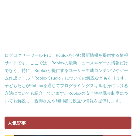
Amazonローソン
Amazon分割払い
Amazon分割払い手順
Amazon携帯決済
Amazon支払い方法
ASSET価格調査
Amazon残高
Amazon決済エラー
Amazon請求書払い
Amazon返金サポート
Android
Android設定
Apex Coins
Apex Legends
ASSET仕入れ戦略
ロブロクサーワールドは、Robloxを含む最新情報を提供する情報
NFTアート仕組み
NFTアイテム
repo設定
サイトです。ここでは、Robloxの最新ニュースやゲーム情報だけ
PS3版マインクラフト
PlayStationマイクラ
でなく、特に、Robloxが提供するユーザー生成コンテンツやゲー
PlayToEarn
PLS DONATE
Polygon
ム作成ツール「Roblox Studio」についての解説などもあります。
Polygon比較
Premium定期購入お得度
子どもたちがRobloxを通じてプログラミングスキルを身につける
Procreate NFT
PS3とPCの違い
PS4
方法についても紹介しています。Robloxの安全性や課金制度につ
いても解説し、親御さんや利用者に役立つ情報を提供します。
PINコードチャージ方法
PS4タクティカルFPS
PS4マイクラ値段
PS4対応
PS5
PS5ヴァロ
PS5ゲーム一覧
PS5マイクラ
PS5級性能
人気記事
Play to Earn
PC版 VALORANT
PVPマップ