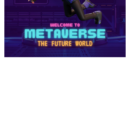
1日中プレイ
2025
2025年
3回払い
2025年ゲーム課金
2025年情報
2025年最新
2025年最新版
2026ゲームPC
2026年
30倍
3DSマイクラ
3DS版攻略
Amazonコンビニ払い
Amazonコンビニ支払い
Brilliantcrypto
Bedrockアドオン
Axie Infinity
AXS SLP
Aランク武器
BANリスク
BAN事例
BAN回避
ban復旧方法
Battle Bricks
Bedrock移行
auかんたん決済
BELLA
BESTランキング
BGM
BGMランキング
BinanceBybitOKX
Blitz.gg使い方
bootcampヴァロラント
Bored Ape
Brainrot
auユーザー
auPAY還元率
Amazonコンビニ支払いトラブル
Amazon支払いエラー
Amazonサポート連絡
Amazonデビットカード
Amazonペイチャージ
Amazonポイント使い道