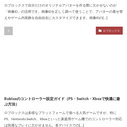
Nintendo Switch
NintendoSwitch
No.1攻略
ロブロックスで自分だけのオリジナルアバターを作る際に欠かせないのが
Noli
Noob
Noobキャラ特徴
Nori
「画像ID」の活用です。画像IDを正しく調べて使うことで、アバターの着せ替
えやゲーム内装飾を自由自在にカスタマイズできます。画像IDの[…]
Odd World
OpenSea
NFT詐欺見抜き方
NFT詐欺
NFT入札
NFT土地
NFT入門
ロブロックス
NFT出品
NFT分散投資
NFT初心者
NFT初購入
NFT利回り
NFT収益モデル
NFT口座開設
NFT始め方
NFT被害
NFT安全対策
NFT将来性
NFT所有権
NFT投資
NFT投資戦略
NFT相場
NFT確定申告
NFT稼ぎ方
NFT著作権
アイデア集
アイテム入手
ハッカー伝説
サードパーティ
コンビニ課金
Robloxのコントローラー設定ガイド（PS・Switch・Xboxで快適に遊
ぶ方法）
コンビニ課金マニュアル
コンビニ課金やり方ガイド
ロブロックスは多様なプラットフォームで遊べる人気ゲームですが、特に
コンビニ課金方法
コンビニ購入
コンビニ銀行
PS、Nintendo Switch、Xboxといった家庭用ゲーム機でのコントローラー対応
コンプリート
コンボ
サーバー作成
は快適なプレイに欠かせません。各デバイスでの[…]