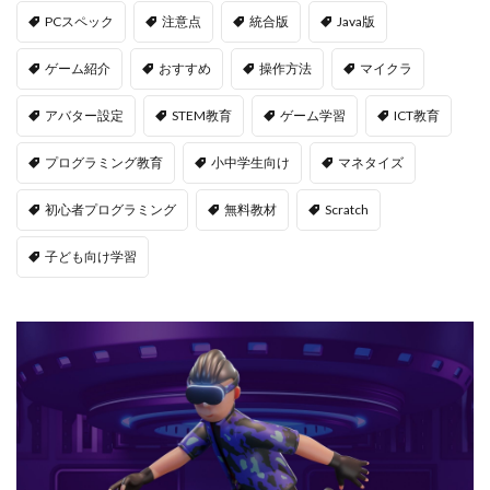
PCスペック
注意点
統合版
Java版
Jujutsu Shenanigans
K/D改善
LAND価格分析
LAND物件選定
LAND賃貸収入
LAND賃貸運用
ゲーム紹介
おすすめ
操作方法
マイクラ
LAND購入方法
CryptoPunks
Bキー
アバター設定
STEM教育
ゲーム学習
ICT教育
NFTアート作り方
Amazon d払い
7選
8大サービス
99 Nights in the Forest
99日生き残る
プログラミング教育
小中学生向け
マネタイズ
Admin Abuse
Aim Labヴァロ
AlphaSeason4
初心者プログラミング
無料教材
Scratch
Amazon auかんたん決済
Amazon d払いできない
子ども向け学習
5000
Amazon d払い登録
Amazon PayPay
Amazon PayPay使えない
Amazonお得な課金術
Amazonカスタマーサポート
Amazonギフト券
Amazonクレカ削除
AmazonコンビニRoblox
67
50%オフ
Amazonコンビニ払いトラブル
2025アップデート
1.21アップデート
1000
10選
12回払い
1x1x1x1
1つで