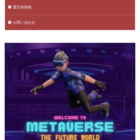
運営者情報
データ管理
チャプター3
チャプター4
チャプター5
チャプター6
チャプター一覧
お問い合わせ
チャレンジ課題
チュートリアル
データ保護
データ消去
トラップ攻略
トラブルシューティング
チャージトラブル対策
パイナップルキャラ
ノックバック
バーコード決済
バーコード決済種類
ハーバースモーク
ハーバー使い方
ハーバー初心者ガイド
パープル
ハーレー博士
ハギーワギー
ノーコードゲーム
パキパキのたね
パズル
パズル解き方
パスワードリセット
パスワード忘れた
パスワード管理
ハッカー
ハッカー一覧
ノーコード実装
ネット用語
トラブル回避
ナイトモード
トラブル対策
トラブル解決
トラブル防止
トランザクション
トリプルパック
トレード講座
トレンドゲーム