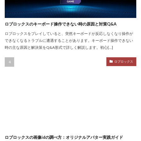
NFT不動産投資
NFT二次流通
NFT仮想通貨
NFTトークン化
NFTデジタルアート
NFT作り方
NFTゲーム
NFTウォレット
NFTウォレット連携
ロブロックスのキーボード操作できない時の原因と対策Q&A
NFTウォレット選び方
NFTオワコン
ロブロックスをプレイしていると、突然キーボードが反応しなくなり操作が
できなくなるトラブルに遭遇することがあります。キーボード操作できない
NFTカードゲーム
NFTカード稼ぎ方
時の主な原因と解決策をQ&A形式で詳しく解説します。初心[…]
NFTクリエイター
NFTクリエイター稼ぎ方
NFTゲーム2025
NFTツール
NFTゲームおすすめ
ロブロックス
NFTゲーム収益
NFTゲーム日本語
NFTコミュニティ
NFTコレクション
NFTスキン
NFTスニーカー
NFTセキュリティ
NFTゼロスタート
NFT仮想通貨違い
NFT保管
OpenSea出品
NIKELAND
NFT販売
NFT販売方法
NFT買い方
NFT購入ガイド
NFT購入後
NFT転売
NFT転売裏技
NFT長期投資
Nikeメタバース
NFT詐欺見分け方
ロブロックスの画像idの調べ方：オリジナルアバター実践ガイド