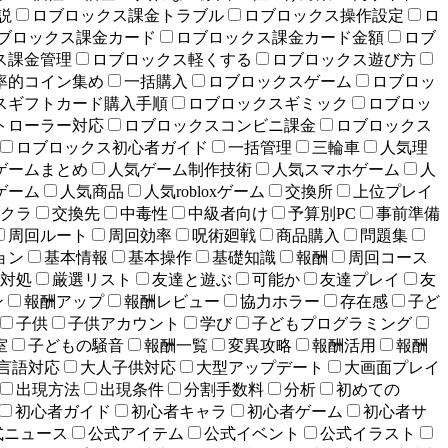
説
ロブロックス課金トラブル
ロブロックス操作設定
ロ
ブロックス課金カード
ロブロックス課金カード金額
ロブ
ス課金管理
ロブロックス軽くする
ロブロックス遊び方
率的コイン集め
一括購入
ロブロックスゲーム
ロブロッ
スギフトカード購入手順
ロブロックスギミック
ロブロッ
トローラー対応
ロブロックスコンビニ課金
ロブロックス
ロブロックス初心者ガイド
一括管理
三輪車
人気理
ゲームまとめ
人気ゲーム制作技術
人気スマホゲーム
人
ゲーム
人気商品
人気robloxゲーム
交換所
上位プレイ
クラ
交換先
中毒性
中級者向け
予算別PC
事前準備
周回ルート
周回効率
呪術廻戦
商品購入
問題集
ョン
基本情報
基本操作
基礎知識
報酬
周回コース
対処
厳選リスト
友達と遊ぶ
可能か
友達プレイ
友
ン
報酬アップ
報酬レビュー
協力ホラー
存在感
子ど
子供
子供アカウント
学び
子どもプログラミング
室
子どもの騒音
報酬一覧
変異攻略
報酬活用
報酬
言語対応
大人子供対応
大型アップデート
大画面プレイ
出現方法
出現条件
分割手数料
分析
初めての
初心者ガイド
初心者キャラ
初心者ゲーム
初心者サ
式ニュース
公式アイテム
公式イベント
公式イラスト