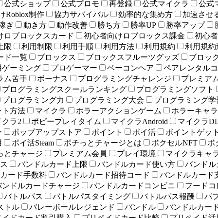
公式ショップ
公式プロモ
再登録
公式マイクラ
公式
Roblox制作
協力サバイバル
効率的な集め方
加速させ
稼ぎ
動き方
動作改善
勝ち方
勝率UP
勝率アップ
けロブロックスカード
初心者向けロブロックス課金
初心者
上限
利用制限
利用手順
利用方法
利用規約
利用規約
ード一覧
ブロックス
ブロックスフルーツグッズ
ブロッ
用ゲーミング
プロゲーマー
ベーコンヘア
ペアレンタルコ
ラム苦手
ボーナス
プログラミングチャレンジ
プレミア
プログラミングスクールランキング
プログラミングソフト
プログラミング力
プログラミング大会
プログラミング学
ント方法
マイクラ
ホラーアクションゲーム
ホラーキャラ
イクラ2
ポピープレイタイム
マイクラAndroid
マイクラD
ー
ポップアップストア
ポイント
ポイ活
ポイントゲッ
用
ポイ活Steam
ポチっとチャージとは
ボクセルNFT
ボ
っとチャージ
プレミアム会員
プレイ環境
マイクラキャ
ス
バンドルカード上限
バンドルカード使い方
バンドル
カード手数料
バンドルカード招待コード
バンドルカード
バンドルカードチャージ
バンドルカードコンビニ
フードコ
バトルパス
バトルパスタイミング
バトルパス報酬
パ
ストル
バレーボールレジェンド
バンドル
バンドルカー
ペイドカード割引購入
プリペイドカード比較
プリペイド活