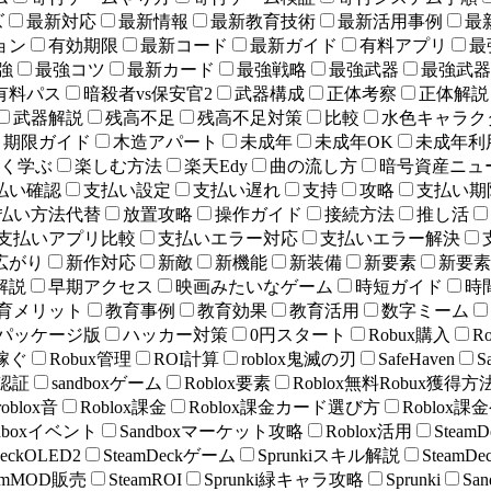
ズ
最新対応
最新情報
最新教育技術
最新活用事例
最
ョン
有効期限
最新コード
最新ガイド
有料アプリ
最
強
最強コツ
最新カード
最強戦略
最強武器
最強武器 
有料パス
暗殺者vs保安官2
武器構成
正体考察
正体解説
武器解説
残高不足
残高不足対策
比較
水色キャラク
期限ガイド
木造アパート
未成年
未成年OK
未成年利
く学ぶ
楽しむ方法
楽天Edy
曲の流し方
暗号資産ニュ
払い確認
支払い設定
支払い遅れ
支持
攻略
支払い期
払い方法代替
放置攻略
操作ガイド
接続方法
推し活
支払いアプリ比較
支払いエラー対応
支払いエラー解決
広がり
新作対応
新敵
新機能
新装備
新要素
新要素
解説
早期アクセス
映画みたいなゲーム
時短ガイド
時
育メリット
教育事例
教育効果
教育活用
数字ミーム
パッケージ版
ハッカー対策
0円スタート
Robux購入
R
x稼ぐ
Robux管理
ROI計算
roblox鬼滅の刃
SafeHaven
S
顔認証
sandboxゲーム
Roblox要素
Roblox無料Robux獲得方
roblox音
Roblox課金
Roblox課金カード選び方
Roblox
ndboxイベント
Sandboxマーケット攻略
Roblox活用
Stea
DeckOLED2
SteamDeckゲーム
Sprunkiスキル解説
Steam
eamMOD販売
SteamROI
Sprunki緑キャラ攻略
Sprunki
Sa