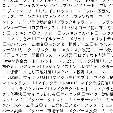
ロック
プレイステーション4
プリペイドカード
プレイ
ブレインロット
ブレインロットコード
プレイ安定化
グッズ
ファンの声
ファンメイド
ファン投票
フィギ
ンドタッチ
ブラウザ課金
ブラックキャラクター
ブラ
ンシューマー
ロブロックスban
ラジオコード使い方
や
ン
ランキング
ヤーナビー
ランキングガイド
ランク
リスクまとめ
モバイルゲーム
メリット
メリットデ
モバイルゲーム攻略
モンスター捕獲ゲーム
モバイル
ターAI
リスク
リスク回避
メタマスク設定
ロール分
プ
ログアウト問題
レストラン経営
ログアウト方法
Amazon課金カード
レッド
レシピ集
リスク対策
レア
初心者
レアキャラ
レジェンドスキン
レアキャラクタ
ート保管
メモリ不足対策
メタバース投資リスク
マイ
クラ比較
マイクラ無料
マイクラ無料アプリ
マイクラ
マインクラフト5
マインクラフトMOD
マイクラ最安値
マイクラダウンロード
マイクラタブレット
マイクラ
クラ入手法
マイクラ初心者
マイクラ噂
マイクラ対応
タイミング
メタバースクエスト
ミューテーション
ミ
タバースゲーム作成
ミーム文化
メタバースファッション
バース副業
メタバース市場予測
メタバース投資
ミニ