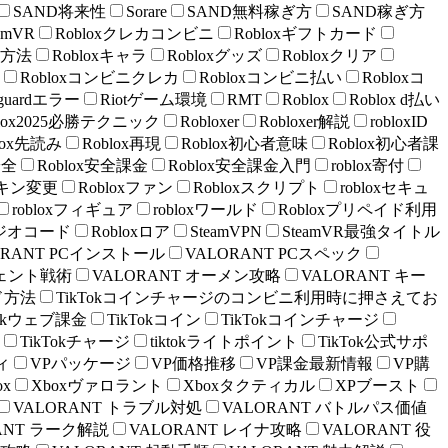
SAND将来性
Sorare
SAND無料稼ぎ方
SAND稼ぎ方
amVR
Robloxクレカコンビニ
Robloxギフトカード
入方法
Robloxキャラ
Robloxグッズ
Robloxクリア
Robloxコンビニクレカ
Robloxコンビニ払い
Robloxコ
anguardエラー
Riotゲーム環境
RMT
Roblox
Roblox d払い
blox2025必勝テクニック
Robloxer
Robloxer解説
robloxID
lox先読み
Roblox再現
Roblox初心者意味
Roblox初心者課
安全
Roblox安全課金
Roblox安全課金入門
roblox寄付
xスキン変更
Robloxファン
Robloxスクリプト
robloxセキュ
robloxフィギュア
robloxワールド
Robloxプリペイド利用
xラジオコード
Robloxロア
SteamVPN
SteamVR最強タイトル
ORANT PCインストール
VALORANT PCスペック
ジェント戦術
VALORANT オーメン攻略
VALORANT キー
ド方法
TikTokコインチャージのコンビニ利用時に押さえてお
ktokウェブ課金
TikTokコイン
TikTokコインチャージ
TikTokチャージ
tiktokライトポイント
TikTok公式サポ
ィ
VPパッケージ
VP価格推移
VP課金最新情報
VP購
ox
Xboxヴァロラント
Xboxタクティカル
XPブースト
VALORANT トラブル対処
VALORANT バトルパス価値
ANT ラーク解説
VALORANT レイナ攻略
VALORANT 役