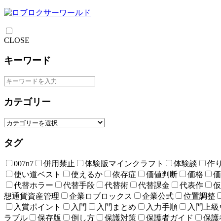
CLOSE
キーワード
カテゴリー
タグ
007n7
併用禁止
体験版マインクラフト
体験談
作
使い道ベスト
使えるか
依存症
価値判断
価格
価
代替ホラー
代替手段
代替術
代替課金
代表作
仮
想通貨資産管理
企業ロブロックス
企業公式
位置調整
入賞ポイント
入門
入門まとめ
入力手順
入門上級
ラブル
保存版
倒し方
保護対策
保護者ガイド
保護