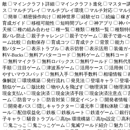
敵
マインクラフト詳細
マインクラフト進化
マスター
ス
マルチプレイ
マルチプレイ環境
マルチ対応
マル
簡単
精密操作向け
精神世界
経験ゼロ
続編
稼ぎ
育成ガイド
移植可能性
短時間プレイ
神アプリ
神パ
天候
種の組み合わせ
種一覧
種類
種類一覧
種類特
親バレ防止
親子チャレンジ
親子でゲーム
親子で遊べ
ーム比較
自動保存
育成コツ
育成テク
背景
能力
動パターン
表示トラブル
表示切替
表示活用
装備ガ
料V-Bucks
無料アバターコード
無料ゲーム
無料コード
無料マイクラ
無料ロバックス
無料ワールド
無料代
手順
注目ゲーム
津波系ゲーム
活用ケース
活用例
やすいマウスパッド
無料入手
無料手数料
相場情報
像解説
環境構築
発行流れ
発見法
登場キャラ
登場
類似ゲーム
版比較
物や人を飛ばす
物理演算
物理演
現金支払い
現金決済
現金決済手段
現金決済注意点
ーム
防音マット
防音対策
限定イベント
開発者情報
開発者パス
隠しキャラクター
還元率
運転体験
違
ール
配信収益化
鉄板
鉄板ルート
鉄道ゲーム
銀行
子キャラ
騒音トラブル
高fps 環境構築
高fps設定
高
鬼ごっこ
鬼ごっこゲーム
鬼滅ワールド紹介
魅力