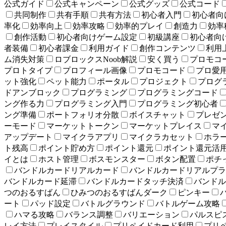
公式ガイド
公式キャンペーン
公式グッズ
公式コード
共同制作
共有手順
共有方法
初心者入門
初心者向け
率化
効率向上
効率攻略
効率的プレイ
創造力
効率
創作活動
初心者向けゲーム設定
初級講座
初心者向
者装備
初心者課金
利用ガイド
創作コンテンツ
利用
ム消失対策
ロブロックスNoob解説
安く買う
プロモコ
プロトタイプ
プロフィール画像
プロモコード
プロ愛
ット強化
ペット能力
ポータル
プロジェクト
プログ
ドアンブロック
プログラミング
プログラミングコード
ング作る力
プログラミング入門
プログラミング初心者
ング準備
ポートフォリオ分散
ボイスチャット
プレゼ
ーモード
マーケットトークン
マーケットプレイス
マ
アップデート
マイクラアプリ
マイクラカセット
ホラ
ト残高
ポイント貯め方
ポイント還元
ポイント還元活
イとは
ホスト管理
ボスモンスター
ボタン配置
ポチ
バンドルカードリアルカード
バンドルカードリアルプラ
バンドルカード延滞
バンドルカードタッチ決済
バンドル
つのおるすばん
ひみつのおるすばんダーク
ピンキー
ート
パッド設定
バトルグラウンド
バトルゲーム攻略
ハマる攻略
バランス調整
バリエーション
パルスピ
レイ方法
プレイスタイル
プリペイドカード利用
プリ