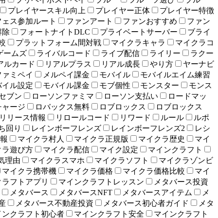
プレイヤースキル向上
プレイヤー正体
プレイヤー特徴
フェス参加ルート
ファンアート
ファンおすすめ
ファン
解除
フォートナイトDLC
プライベートサーバー
ブライ
較
プラットフォーム間対戦
マイクラキャラ
マイクラコ
ゲームズ
ライバルコード
ライブ配信
ライリー
ラクー
アルカード
リアルプラス
リアル成長
やり方
ヤーナビ
ファミペイ
メルペイ課金
モバイル
モバイルエイム練習
バイル設定
モバイル課金
モブ個性
モンスター
モンス
セブン
ローソンファミマ
ローソン支払い
ロードマッ
チャージ
ロバックス無料
ロブロックス
ロブロックス
リリース情報
リロールコード
リワード
ルール
ルポ
立ち回り
レインボーフレンズ
レインボーフレンズ2
レシ
報
マイクラ村人
マイクラ正規版
マイクラ歴史
マイ
クラ遊び方
マイクラ配信
マイク設定
マインクラフト
気理由
マイクラスマホ
マイクラソフト
マイクラゾンビ
マイクラ携帯機
マイクラ価格
マイクラ価格比較
マイ
クラフトアプリ
マインクラフトレッスン
メタバース投資
メタバース
メタバースNFT
メタバースアイテム
メ
産
メタバース不動産投資
メタバース初心者ガイド
メタ
インクラフト初心者
マインクラフト安全
マインクラフト