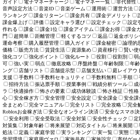
ガイド
電子マネーチャージ
電子マネー一覧
非代替性
音声設定方法
音楽ID
音楽ゲーム
運用術
運営方法
ランキング
課金リターン
課金共有
課金デメリット
課金爆上げ
評価
設定キャラ選び
設定チェック
設定
作れる
課金
課金1位
課金アイテム
課金お得
課金
門
超簡単
距離管理
軽くするコツ
返品
返金ポリシ
運命考察
購入履歴管理
購入ガイド
課金秘密
論理的
価格
販売方法
賃貸生活
資源集め
資産移行
賢い使
強化コツ
強化ポイント
強化ルート
役割
役割別
弱
可
強い実
弱点
徹底攻略
序盤終盤
年齢制限
年齢
ング
店舗リスト
店舗提示型
店舗支払い
庭レイアウ
支援
手数料
手数料セキュリティ
手数料無料
手順
招待方法
振込票手順
授業事例
戦績分析ツール
成
ラ
快適操作
怖さの要素
成功体験談
怖さ検証
性格
心
安全稼ぎ方
安全管理
安全設定
安全課金
安全課
全まとめ
完全マニュアル
完全リスト
完全攻略
完全
Robloxお金稼ぎ法
安全なオンライン決済
安全なスマホ決
安全利用
安全受取法
安全対策
安全性チェック
定
対策集
対象年齢
将来展望
対応タイトル
将来展開
処法
定義
家庭学習
実ランキング
実一覧
実態
実
学習環境
家庭用ヴァロ
家族共有
家族設定
寄付ゲー