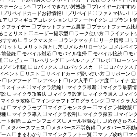
ステーション5
プレイできない対処法
プレイヤーおすすめ
プリペイドカードお得情報
プリペイド
ファミマ払い
ュア
フィギュアコレクション
フォーセイクン
プラント
ックフライデー
プラットフォーム展開
プラットフォーム比
ることリスト
ユーザー提示型
ラーク使い方
ライアット
おすすめ
ランクマスター
ランクマッチ
リーク情報
リ
メリット
メリット落とし穴
メルカリローソン
メルペイ
事前登録
モバイル対応
モバイル復帰
モバイル接続
モ
担
レビュー
レベリング
レベルアップ
レポ
ローソン
ログイン問題
ロバックス
ロバックスカード
ロバックス
イベント
リスト
リペイドカード賢い使い方
リボーン
ー
レアフード
レアペット
レア入手
レア度
レイナ 
クラスイッチ
マイクラ続編
マイクラ最新
マイクラ最新情
解説
マイクラ攻略法
マイクラ設定
マイクラ購入
マイ
マイクラ攻略
マインクラフトプログラミング
マイクラ人
とは
マイクラモブ
マイクラモンスター
マイクラ体験版
機種
マイクラ導入
マイクラ役割
マイクラ探索
マイン
ュート解除
ムーンフェイズ
メール登録なし
めがきゅるん
メタバースフェス
メタバース不労所得
メタバース不動
ゲーム
まるわかり
マインクラフト一覧
マップ攻略
マ