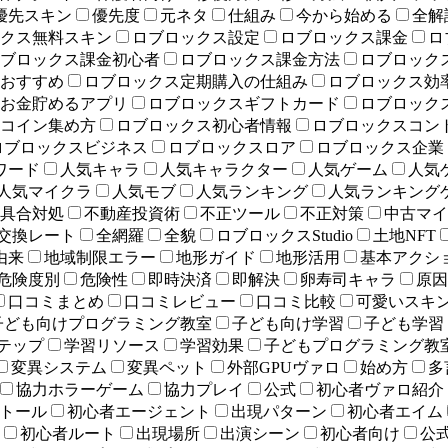
優先スキン
優先度
元ネタ
仕組み
今から始める
全解
クス無料スキン
ロブロックス設定
ロブロックス課金
ロ
ブロックス課金初心者
ロブロックス課金方法
ロブロック
おすすめ
ロブロックス定期購入の仕組み
ロブロックス効
お金貯めるアプリ
ロブロックスギフトカード
ロブロック
コイン集め方
ロブロックス初心者情報
ロブロックスコン
ロブロックスビジネス
ロブロックスロア
ロブロックス企業
ワード
人気キャラ
人気キャラクター
人気ゲーム
人気
人気マイクラ
人気モブ
人気ランキング
人気ランキング
具合対処
不動産投資術
不正ツール
不正対策
中古マイ
交換レート
全網羅
全貌
ロブロックスStudio
土地NFT
由来
地域制限エラー
地形ガイド
地形活用
基本アクシ
危険度別
危険性
即時決済
即解決
卵寿司キャラ
原因
口コミまとめ
口コミレビュー
口コミ比較
可愛いスキ
子ども向けプログラミング教室
子ども向け学習
子ども学習
テップ
学習リソース
学習効果
子どもプログラミング教
変異システム
変異ペット
外部GPUヴァロ
始め方
多
協力ホラーゲーム
協力プレイ
公式
初心者ヴァロ紹介
トール
初心者エージェント
出現パターン
初心者エイム
初心者ルート
出現場所
出演シーン
初心者向け
公