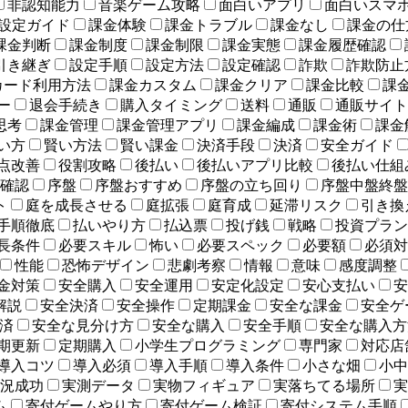
非認知能力
音楽ゲーム攻略
面白いアプリ
面白いスマ
設定ガイド
課金体験
課金トラブル
課金なし
課金の仕
課金判断
課金制度
課金制限
課金実態
課金履歴確認
引き継ぎ
設定手順
設定方法
設定確認
詐欺
詐欺防止
カード利用方法
課金カスタム
課金クリア
課金比較
課
ー
退会手続き
購入タイミング
送料
通販
通販サイト
思考
課金管理
課金管理アプリ
課金編成
課金術
課金
い方
賢い方法
賢い課金
決済手段
決済
安全ガイド
点改善
役割攻略
後払い
後払いアプリ比較
後払い仕組
確認
序盤
序盤おすすめ
序盤の立ち回り
序盤中盤終盤
ト
庭を成長させる
庭拡張
庭育成
延滞リスク
引き換
手順徹底
払いやり方
払込票
投げ銭
戦略
投資プラン
長条件
必要スキル
怖い
必要スペック
必要額
必須対
性能
恐怖デザイン
悲劇考察
情報
意味
感度調整
金対策
安全購入
安全運用
安定化設定
安心支払い
安
解説
安全決済
安全操作
定期課金
安全な課金
安全ゲ
済
安全な見分け方
安全な購入
安全手順
安全な購入方
期更新
定期購入
小学生プログラミング
専門家
対応店
導入コツ
導入必須
導入手順
導入条件
小さな畑
小中
況成功
実測データ
実物フィギュア
実落ちてる場所
実
ム
寄付ゲームやり方
寄付ゲーム検証
寄付システム手順