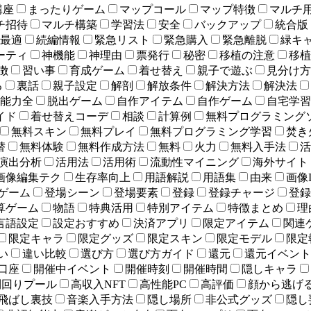
講座
まったりゲーム
マップコール
マップ特徴
マルチ
チ招待
マルチ構築
学習法
安全
バックアップ
統合版
最適
続編情報
緊急リスト
緊急購入
緊急離脱
緑キ
ーティ
神機能
神理由
票発行
秘密
移植の注意
移植
徴
習い事
育成ゲーム
着せ替え
親子で遊ぶ
見分け方
る
裏話
親子設定
解剖
解放条件
解決方法
解決法
能力全
脱出ゲーム
自作アイテム
自作ゲーム
自宅学習
イド
着せ替えコーデ
相談
計算例
無料プログラミング
無料スキン
無料プレイ
無料プログラミング学習
焚き
替
無料体験
無料作成方法
無料
火力
無料入手法
活
演出分析
活用法
活用術
流動性マイニング
海外サイト
画像編集テク
生存率向上
用語解説
用語集
由来
画像
ゲーム
登場シーン
登場要素
登録
登録チャージ
登録
算ゲーム
物語
特典活用
特別アイテム
特徴まとめ
理
言語設定
設定おすすめ
決済アプリ
限定アイテム
関連
限定キャラ
限定グッズ
限定スキン
限定モデル
限定
い
違い比較
選び方
選び方ガイド
還元
還元イベント
口座
開催中イベント
開催時刻
開催時間
隠しキャラ
利回りプール
高収入NFT
高性能PC
高評価
顔から逃げ
飛ばし裏技
音楽入手方法
隠し場所
非公式グッズ
隠し