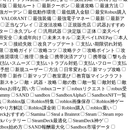
新版
最短ルート
最新クーポン
最速攻略
最速方法
強ガーデン
最低動作環境
最低購入金額
最安Robux購入
VALORANT
最強装備
最強電子マネー
最新
最新ア
正当なプレイ
正攻法攻略
正規販売店
武器おすすめ
ター
永久プレイ
汎用武器
決定版
正体
楽天ペイ
用安全
未成年向け
未来スキル
楽天ペイLINEPay
本人
ース
接続失敗
改良アップデート
支払い期限切れ対処
限
攻略ガイド
攻略コツ
攻略テク
攻略ポイント
攻
推奨環境
推理
換金
携帯決済アプリ
携帯版
撃ち合
支払いスムーズ
支払いトラブル対処
支払いフロー
支払
予想
新規ユーザー
方法
日常変わる
新マップ攻略
間帯
新作
新マップ
教室選び
教育版マインクラフト
新スキン
敵・武器・攻略
敵の数
敵一覧
敵対処
敵
obuxお得な買い方
robuxコード
robuxリクエスト
robux受
ammy
SAND
sandbox
SandboxAlpha5
SandboxNFT一覧
法
Roblox版
Roblox特集
roblox画像保存
Roblox神ゲー
課金やり方解説
Roblox課金術
Roblox購入
roblox重い
mDeckおすすめ
Stamina
Steal a Brainrot
Steam
Steam repo
Deckバッテリー
SteamDeck最適化
SteamDeck神ゲ
ndbox始め方
SAND報酬最大化
Sandbox市場データ