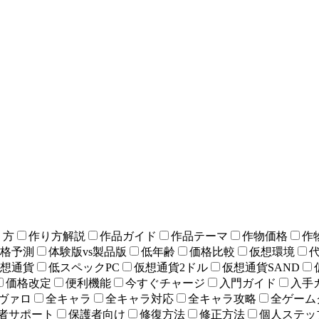
り方
作り方解説
作品ガイド
作品テーマ
作物価格
作
格予測
体験版vs製品版
低年齢
価格比較
仮想環境
想通貨
低スペックPC
仮想通貨2ドル
仮想通貨SAND
価格改定
便利機能
今すぐチャージ
入門ガイド
入手
ヴァロ
全キャラ
全キャラ対応
全キャラ攻略
全ゲーム
者サポート
保護者向け
修復方法
修正方法
個人ステッ