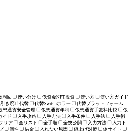
物周回
使い分け
低資金NFT投資
使い方
使い方ガイド
代引き廃止代替
代替Switchホラー
代替プラットフォーム
仮想通貨安全管理
仮想通貨年利
仮想通貨手数料比較
仮
ガイド
入手攻略
入手方法
入手条件
入手法
入手術
クリア
全リスト
全手順
全技公開
入力方法
入力ト
プ
個性
借金
入れない原因
値上げ対策
偽サイト