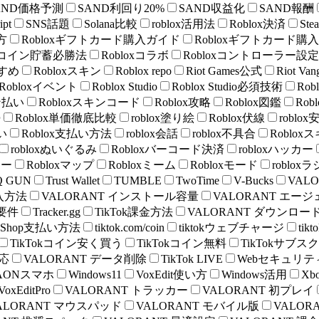
AND価格予測
SAND利回り20%
SAND収益化
SAND報酬
ipt
SNS話題
Solana比較
roblox活用法
Roblox決済
Ste
方
Robloxギフトカード購入ガイド
Robloxギフトカード購
oxコイン貯蓄必勝法
Robloxコラボ
Robloxコントローラー設定
すすめ
Robloxスキン
Roblox repo
Riot Games公式
Riot V
Robloxイベント
Roblox Studio
Roblox Studio必須技術
Ro
ン払い
Robloxスキンコード
Roblox攻略
Roblox図鑑
Rob
勢
Roblox単価徹底比較
roblox塗り絵
Roblox伏線
roblox
い
Roblox支払い方法
roblox会話
roblox不具合
Roblo
robloxぬいぐるみ
Robloxバーコード決済
robloxハッカー
ラー
Robloxマップ
Robloxミーム
Robloxモード
roblo
Q GUN
Trust Wallet
TUMBLE
TwoTime
V-Bucks
VAL
P購入方法
VALORANT インストール容量
VALORANT エー
ム要件
Tracker.gg
TikTok課金方法
VALORANT ダウンロー
ok Shop支払い方法
tiktok.com/coin
tiktokウェブチャージ
ti
TikTokコイン安く買う
TikTokコイン無料
TikTokサブスク
対応
VALORANT データ削除
TikTok LIVE
Webセキュリテ
AONスマホ
Windows11
VoxEdit使い方
Windows活用
Xb
VoxEditPro
VALORANT トラッカー
VALORANT 初プレイ
ALORANT マウスパッド
VALORANT モバイル版
VALOR