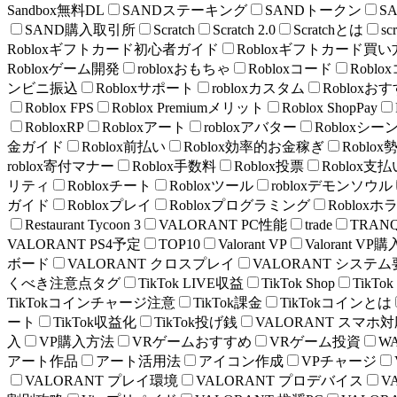
Sandbox無料DL
SANDステーキング
SANDトークン
S
SAND購入取引所
Scratch
Scratch 2.0
Scratchとは
scr
Robloxギフトカード初心者ガイド
Robloxギフトカード買い
Robloxゲーム開発
robloxおもちゃ
Robloxコード
Robl
ンビニ振込
Robloxサポート
robloxカスタム
Robloxお
Roblox FPS
Roblox Premiumメリット
Roblox ShopPay
RobloxRP
Robloxアート
robloxアバター
Robloxシー
金ガイド
Roblox前払い
Roblox効率的お金稼ぎ
Roblox
roblox寄付マナー
Roblox手数料
Roblox投票
Roblox支払
リティ
Robloxチート
Robloxツール
robloxデモンソウル
ガイド
Robloxプレイ
Robloxプログラミング
Robloxホ
Restaurant Tycoon 3
VALORANT PC性能
trade
TRAN
VALORANT PS4予定
TOP10
Valorant VP
Valorant V
ボード
VALORANT クロスプレイ
VALORANT システ
くべき注意点タグ
TikTok LIVE収益
TikTok Shop
TikT
TikTokコインチャージ注意
TikTok課金
TikTokコインとは
ート
TikTok収益化
TikTok投げ銭
VALORANT スマホ
入
VP購入方法
VRゲームおすすめ
VRゲーム投資
W
アート作品
アート活用法
アイコン作成
VPチャージ
VALORANT プレイ環境
VALORANT プロデバイス
V