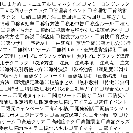
用
まとめ
マニュアル
マネタイズ
マミーロングレック
立ち回りテクニック
管理者イベント
管理術
節約術
ャラクター
編
練習方法
罠回避
立ち回り
稼ぎ方
情報
稼ぎ効率
移行方法
税務申告
税金ルール
種と
見捨てられた
規約
視聴者を増やす
視聴者増やす
解約方法
解説
解説術
複数アカウント
裏技
育成ゲ
裏ワザ
自宅教材
自由研究
英語学習
落とし穴
行
ソフト
無料NFTゲーム
無料Robux・仮想通貨獲得術
無
火管理
無料プログラミング教材
無料プログラミング講座
用テクニック
決済方法
注意
注意事項
注意点
注文
海外取引所使い方
海外決済
渋谷池袋
満足度
滑り
ID調べ方
画像ダウンロード
画像活用術
画像編集
画
方法
環境設定準備
理論まとめ
無料教材
特徴
無料
由
特技
特殊敵
状況別決済
独学ガイド
現金払い
ゲーム
関連タイトル
関連ワード
防ぐ
防止
防災ゲ
報酬
限定特典
限定要素
隠しアイテム
関連イベント
還元キャンペーン
都市伝説
開発秘話
配信スケジュ
隠しボス
運用プラン
高画質保存方法
食べ物一覧
餃
るゲーム
高速クリア
高難度テク
高難易度
高額グッズ
要素
隠れキャラ
隠れスキル
電子マネー
電子マネー