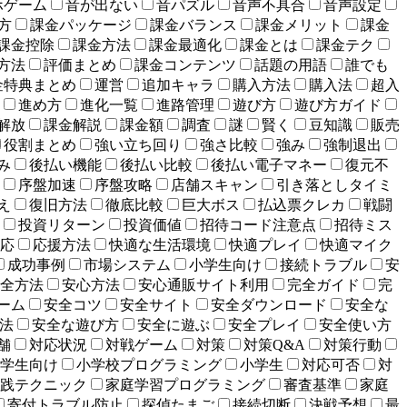
ホゲーム
音が出ない
音パズル
音声不具合
音声設定
方
課金パッケージ
課金バランス
課金メリット
課金
課金控除
課金方法
課金最適化
課金とは
課金テク
方法
評価まとめ
課金コンテンツ
話題の用語
誰でも
金特典まとめ
運営
追加キャラ
購入方法
購入法
超入
進め方
進化一覧
進路管理
遊び方
遊び方ガイド
解放
課金解説
課金額
調査
謎
賢く
豆知識
販売
役割まとめ
強い立ち回り
強さ比較
強み
強制退出
み
後払い機能
後払い比較
後払い電子マネー
復元不
序盤加速
序盤攻略
店舗スキャン
引き落としタイミ
え
復旧方法
徹底比較
巨大ボス
払込票クレカ
戦闘
投資リターン
投資価値
招待コード注意点
招待ミス
応
応援方法
快適な生活環境
快適プレイ
快適マイク
成功事例
市場システム
小学生向け
接続トラブル
安
全方法
安心方法
安心通販サイト利用
完全ガイド
完
ーム
安全コツ
安全サイト
安全ダウンロード
安全な
法
安全な遊び方
安全に遊ぶ
安全プレイ
安全使い方
舗
対応状況
対戦ゲーム
対策
対策Q&A
対策行動
学生向け
小学校プログラミング
小学生
対応可否
対
践テクニック
家庭学習プログラミング
審査基準
家庭
寄付トラブル防止
探偵たまご
接続切断
決戦予想
最