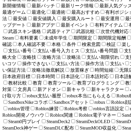
新開催情報
最新パッチ
最新リーク情報
最新人気グッ
最適ゲーム
最適化
最適術
最高おすすめ
有利ポジシ
法
最安値
最安値購入
最安購入ルート
最安運用
最
ップデート
最新アプデ
最新イベント
有料アイテム
武器スキン価格
武器ティア
武器比較
次世代機対応
Steam
有料要素
未成年学生
期間限定
期間限定報酬
確認
本人確認不要
本格
条件
検索意図
検証
楽し
支払い番号
支払い番号入力ミス
支払い番号問題
支
略大全
攻略技
攻略方法
攻略法
支払い期限切れ
支
いコツ
操作できない
支払い方法
操作方法
支払い
い保証方法
攻略法徹底解説
放置稼ぎ
時間短縮
无限
日本政府目標
日本時間
日本語化
日本語対応
日本語
教材比較
教育
教育ツール
教育プログラミング
教
対策
文房具
新アドオン
新キャラ
新キャラクター
け取り方
robux支払い履歴
robux本当にもらえる
Robu
SandboxNikeコラボ
Sandboxアセット
robux
Roblox
roblox管理
Roblox練習
Roblox考察
roblox言語設定
Roblox開発ノウハウ
Roblox関連
Roblox電子マネー
Sa
Steam0円プレイ
SteamDeck2
SteamDeckOLED
Steam
SteamDeck神ゲー
SteamDLC配布
SteamMOD収益化
St