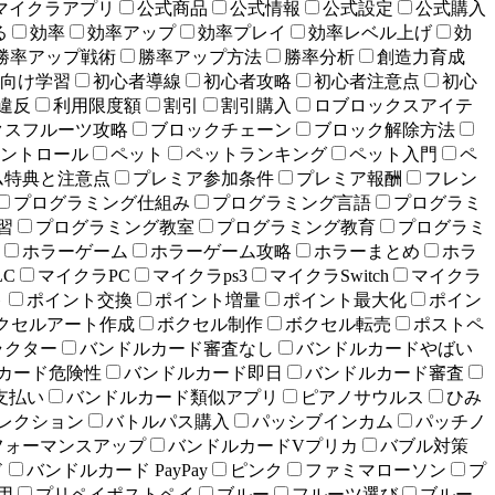
マイクラアプリ
公式商品
公式情報
公式設定
公式購入
る
効率
効率アップ
効率プレイ
効率レベル上げ
効
勝率アップ戦術
勝率アップ方法
勝率分析
創造力育成
向け学習
初心者導線
初心者攻略
初心者注意点
初心
違反
利用限度額
割引
割引購入
ロブロックスアイテ
クスフルーツ攻略
ブロックチェーン
ブロック解除方法
ントロール
ペット
ペットランキング
ペット入門
ペ
ム特典と注意点
プレミア参加条件
プレミア報酬
フレン
プログラミング仕組み
プログラミング言語
プログラミ
習
プログラミング教室
プログラミング教育
プログラミ
ホラーゲーム
ホラーゲーム攻略
ホラーまとめ
ホラ
LC
マイクラPC
マイクラps3
マイクラSwitch
マイクラ
ト
ポイント交換
ポイント増量
ポイント最大化
ポイン
クセルアート作成
ボクセル制作
ボクセル転売
ポストペ
ラクター
バンドルカード審査なし
バンドルカードやばい
カード危険性
バンドルカード即日
バンドルカード審査
支払い
バンドルカード類似アプリ
ピアノサウルス
ひみ
レクション
バトルパス購入
パッシブインカム
パッチノ
フォーマンスアップ
バンドルカードVプリカ
バブル対策
ド
バンドルカード PayPay
ピンク
ファミマローソン
プ
用
プリペイポストペイ
ブルー
フルーツ選び
ブルー