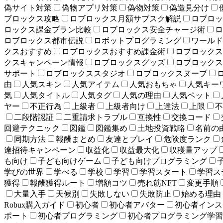
偽サイト対策
偽物アプリ対策
偽物対策
偽造見分け
ブロックス攻略
ロブロックス月額サブスク解説
ロブロッ
ロックス課金プラン比較
ロブロックス安全チャージ術
ロ
ロブロックス都市伝説
ロボットプログラミング
ワールド
クスおすすめ
ロブロックスおすすめ課金術
ロブロックス
クスキャンペーン情報
ロブロックスグッズ
ロブロックス
サポート
ロブロックススタジオ
ロブロックスヌーブ
由
人気スキン
人気アイテム
人気おもちゃ
人気キー
気
人気タイトル
人気タグ
人気の理由
人気ペット
ヤー
不正行為
上級者
上級者向け
上達法
上限
不
二段階認証
二重請求トラブル
互換性
交換コード
回避テクニック
図鑑
図鑑集め
土地投資戦略
名前の
同期方法
報酬まとめ
友達とプレイ
危険度ランク
達招待キャンペーン
収益化
収益最大化
収穫量アップ
も向け
子ども向けゲーム
子ども向けプログラミング
学びの世界
学べる
学校
学習
学習スタート
学習ス
獲得
報酬獲得ルート
増額コツ
売れ筋NFT
変更手順
大量入手
天候別
失敗しない
失敗防止
始める理由
Robux購入ガイド
初心者
初心者アバター
初心者インス
ポート
初心者プログラミング
初心者プログラミング学習