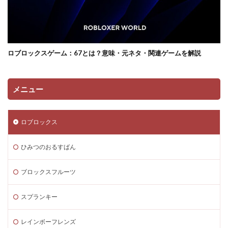
サンドボックス魅力
サンプル
コントローラー
コンソール類似ゲーム
スキン選び方
ゲーム快適化
ゲーム制作初心者
ゲーム制作効率化
ロブロックスゲーム：67とは？意味・元ネタ・関連ゲームを解説
ゲーム制作手順
ゲーム制作簡単
ゲーム収益化
ゲーム変化
ゲーム学習
ゲーム対策
ゲーム性
ゲーム初心者
ゲーム情報
ゲーム成績可視化
メニュー
ゲーム戦略
ゲーム攻略
ゲーム文化
ゲーム最適化
ゲーム歴史
ゲーム用語
ロブロックス
ゲーム制作
ゲーム内通貨攻略ガイド
ゲーム紹介
ゲームを作ろう
ゲームトレンド
ゲームの歴史
ひみつのおるすばん
ゲームパス
ゲームパッド使用法
ゲームランキング
ブロックスフルーツ
ゲームルール
ゲームレビュー
ゲームを作る方法
ゲーム一覧
ゲーム内通貨
ゲーム人気ランキング
スプランキー
ゲーム作り方
ゲーム作るアプリ
ゲーム公開
レインボーフレンズ
ゲーム内Noobとは
ゲーム内アイテム比較