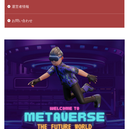
運営者情報
データ管理
チャプター3
チャプター4
チャプター5
チャプター6
チャプター一覧
お問い合わせ
チャレンジ課題
チュートリアル
データ保護
データ消去
トラップ攻略
トラブルシューティング
チャージトラブル対策
パイナップルキャラ
ノックバック
バーコード決済
バーコード決済種類
ハーバースモーク
ハーバー使い方
ハーバー初心者ガイド
パープル
ハーレー博士
ハギーワギー
ノーコードゲーム
パキパキのたね
パズル
パズル解き方
パスワードリセット
パスワード忘れた
パスワード管理
ハッカー
ハッカー一覧
ノーコード実装
ネット用語
トラブル回避
ナイトモード
トラブル対策
トラブル解決
トラブル防止
トランザクション
トリプルパック
トレード講座
トレンドゲーム