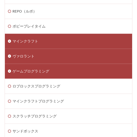
ゲーム内スキン価格
ゲーム内課金
REPO（ルポ）
ゲーム内課金安全対策
ゲーム発見
ゲーム育成
コンソール版真相
コマンド一覧
コインの買い方
ポピープレイタイム
コイン価格比較
コイン消費
コイン購入手順
マインクラフト
コスト
コスパ
コツ
コツ解説
コミュニケーション
コインチャージ手順
ヴァロラント
コミュニティ
コミュニティ活用
コラボゲーム
コレクション
コレクションイベント
ゲームプログラミング
コレクショングッズ
コンソールFPS
コンソール版
ロブロックスプログラミング
コンソール版対応
コインチャージ方法
コイン
ゲーム自由度
ゲーム音楽
ゲーム設定
マインクラフトプログラミング
ゲーム設定ガイド
ゲーム課金
ゲーム課金決済アプリ
ゲーム課金注意点
スクラッチプログラミング
ゲーム購入
ゲーム開発
ゲーム音声
サンドボックス
ゲーム魅力
コード活用
ゲット
コードまとめ