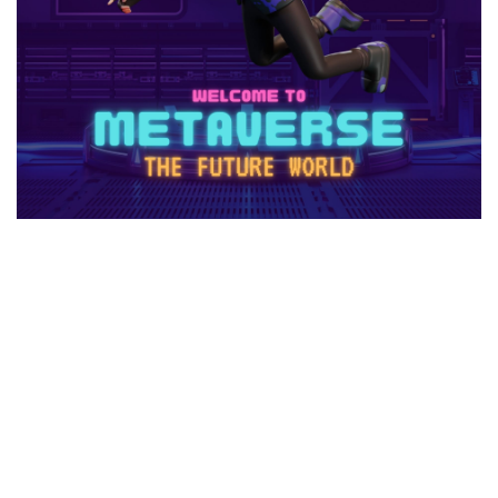
1日中プレイ
2025
2025年
3回払い
2025年ゲーム課金
2025年情報
2025年最新
2025年最新版
2026ゲームPC
2026年
30倍
3DSマイクラ
3DS版攻略
Amazonコンビニ払い
Amazonコンビニ支払い
Brilliantcrypto
Bedrockアドオン
Axie Infinity
AXS SLP
Aランク武器
BANリスク
BAN事例
BAN回避
ban復旧方法
Battle Bricks
Bedrock移行
auかんたん決済
BELLA
BESTランキング
BGM
BGMランキング
BinanceBybitOKX
Blitz.gg使い方
bootcampヴァロラント
Bored Ape
Brainrot
auユーザー
auPAY還元率
Amazonコンビニ支払いトラブル
Amazon支払いエラー
Amazonサポート連絡
Amazonデビットカード
Amazonペイチャージ
Amazonポイント使い道