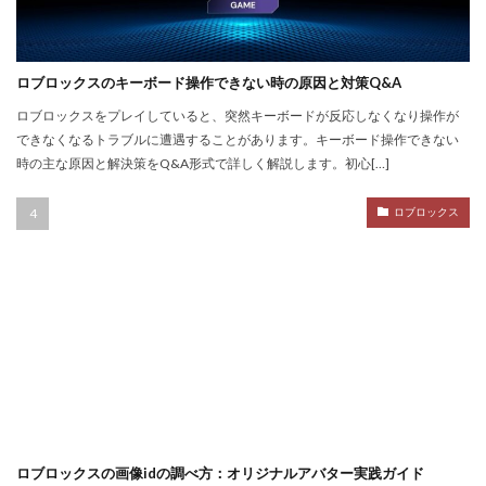
NFT不動産投資
NFT二次流通
NFT仮想通貨
NFTトークン化
NFTデジタルアート
NFT作り方
NFTゲーム
NFTウォレット
NFTウォレット連携
ロブロックスのキーボード操作できない時の原因と対策Q&A
NFTウォレット選び方
NFTオワコン
ロブロックスをプレイしていると、突然キーボードが反応しなくなり操作が
できなくなるトラブルに遭遇することがあります。キーボード操作できない
NFTカードゲーム
NFTカード稼ぎ方
時の主な原因と解決策をQ&A形式で詳しく解説します。初心[…]
NFTクリエイター
NFTクリエイター稼ぎ方
NFTゲーム2025
NFTツール
NFTゲームおすすめ
ロブロックス
NFTゲーム収益
NFTゲーム日本語
NFTコミュニティ
NFTコレクション
NFTスキン
NFTスニーカー
NFTセキュリティ
NFTゼロスタート
NFT仮想通貨違い
NFT保管
OpenSea出品
NIKELAND
NFT販売
NFT販売方法
NFT買い方
NFT購入ガイド
NFT購入後
NFT転売
NFT転売裏技
NFT長期投資
Nikeメタバース
NFT詐欺見分け方
ロブロックスの画像idの調べ方：オリジナルアバター実践ガイド