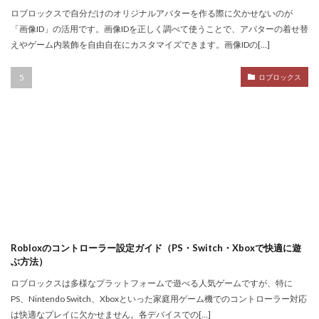
Nintendo Switch
NintendoSwitch
No.1攻略
ロブロックスで自分だけのオリジナルアバターを作る際に欠かせないのが
Noli
Noob
Noobキャラ特徴
Nori
「画像ID」の活用です。画像IDを正しく調べて使うことで、アバターの着せ替
えやゲーム内装飾を自由自在にカスタマイズできます。画像IDの[…]
Odd World
OpenSea
NFT詐欺見抜き方
NFT詐欺
NFT入札
NFT土地
NFT入門
ロブロックス
NFT出品
NFT分散投資
NFT初心者
NFT初購入
NFT利回り
NFT収益モデル
NFT口座開設
NFT始め方
NFT被害
NFT安全対策
NFT将来性
NFT所有権
NFT投資
NFT投資戦略
NFT相場
NFT確定申告
NFT稼ぎ方
NFT著作権
アイデア集
アイテム入手
ハッカー伝説
サードパーティ
コンビニ課金
Robloxのコントローラー設定ガイド（PS・Switch・Xboxで快適に遊
ぶ方法）
コンビニ課金マニュアル
コンビニ課金やり方ガイド
ロブロックスは多様なプラットフォームで遊べる人気ゲームですが、特に
コンビニ課金方法
コンビニ購入
コンビニ銀行
PS、Nintendo Switch、Xboxといった家庭用ゲーム機でのコントローラー対応
コンプリート
コンボ
サーバー作成
は快適なプレイに欠かせません。各デバイスでの[…]