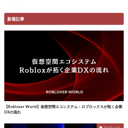
コンビニ決済注意点
サーバー接続
サーバー構築
サーバー管理
サーバー設定
サーバー障害
新着記事
サイファーカメラ
サイファー初心者
サイファー立ち回り
コンビニ端末エラー
コンビニ決済トラブル対応
サッカーゲーム
コンビニやり方
コントローラーゲーム一覧
コントローラー役
コントローラー接続
コントローラー設定
コンビニ＆Amazon購入方法
コンビニATM
コンビニATM払い
コンビニQRコード
コンビニ受取
コンビニ決済アプリ
コンビニ対応
コンビニ店舗
コンビニ店舗情報
コンビニ払い
ロブロックスビジネス
コンビニ払い反映遅延
コンビニ払い準備
【Robloxer World】仮想空間エコシステム：ロブロックスが拓く企業
DXの流れ
コンビニ支払い
コンビニ支払いポイント
コンビニ決済
サクッと
サバイバー
ロブロックス