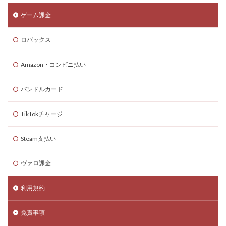
コードリセット
コード一覧
コード付きグッズ
ゲーム課金
コード入力
コード入門
コード支払いとは
ロバックス
コード最新
スキン設定
スクラッチ
ゲームで学ぶ
デビット
できるか
Amazon・コンビニ払い
テクスチャパック
テクニカルキャラ
デザインガイド
デジタル&物理カード比較
バンドルカード
デジタル絵画NFT
テスト
デバイス比較
TikTokチャージ
デメリット
ティア上げ方
デュエリストキャラ
テンプレート
ドーイ
ドーイ戦
ドーイ編
Steam支払い
ドコモユーザー
ドッグデイ
ドラゴンフルーツ
ティア設定キャラ課金
ティアリスト
ヴァロ課金
トラブルシューティン
チャプター2
利用規約
チャージ手数料
チャージ手順
チャージ方法
チャージ流れ
チャット使い方
チャット制限
免責事項
チャプター1
チャプター1-4
チャプター2-4