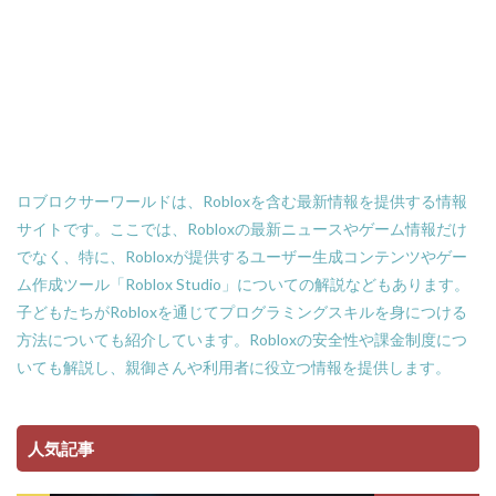
Amazonローソン
Amazon分割払い
Amazon分割払い手順
Amazon携帯決済
Amazon支払い方法
ASSET価格調査
Amazon残高
Amazon決済エラー
Amazon請求書払い
Amazon返金サポート
Android
Android設定
Apex Coins
Apex Legends
ASSET仕入れ戦略
ロブロクサーワールドは、Robloxを含む最新情報を提供する情報
NFTアート仕組み
NFTアイテム
repo設定
サイトです。ここでは、Robloxの最新ニュースやゲーム情報だけ
PS3版マインクラフト
PlayStationマイクラ
でなく、特に、Robloxが提供するユーザー生成コンテンツやゲー
PlayToEarn
PLS DONATE
Polygon
ム作成ツール「Roblox Studio」についての解説などもあります。
Polygon比較
Premium定期購入お得度
子どもたちがRobloxを通じてプログラミングスキルを身につける
Procreate NFT
PS3とPCの違い
PS4
方法についても紹介しています。Robloxの安全性や課金制度につ
いても解説し、親御さんや利用者に役立つ情報を提供します。
PINコードチャージ方法
PS4タクティカルFPS
PS4マイクラ値段
PS4対応
PS5
PS5ヴァロ
PS5ゲーム一覧
PS5マイクラ
PS5級性能
人気記事
Play to Earn
PC版 VALORANT
PVPマップ