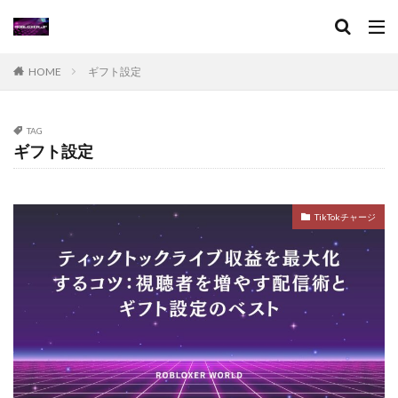
XPブースト
アート作品
アート活用法
アイコン作成
VPチャージ
VoxEditPro
VALORANT トラッカー
VALORANT 初プレイ
HOME
ギフト設定
VALORANT トラブル対処
VALORANT バトルパス価値
VALORANT プレイ環境
VALORANT プロデバイス
TAG
ギフト設定
VALORANT マウスパッド
VALORANT モバイル版
VALORANT ラーク解説
VALORANT レイナ攻略
VALORANT 役割別攻略
Visaプリペイド
TikTokチャージ
VALORANT 推奨PC
VALORANT 推奨スペック
VALORANT 最適設定
VALORANT 課金攻略
VALORANT 起動手順
VALORANT 魅力解説
Valorantキャンペーン
Valorant課金
Valorant課金と決済アプリの関係
TikTok LIVEギフト
TikTok Liteキャンペーン
SteamWorkshop
Steamポイント比較
Steamコスパランキング