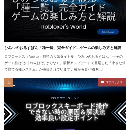
repoクロスプレイ
repoアップデート
QRコード決済やり方
r.e.p.o日本語化
Quest3連携
QUICPay iD
R.E.P.O.
r.e.p.oアイテム
r.e.p.oセーブ
r.e.p.oロードマップ
r.e.p.o人数
r.e.p.o攻略
r.e.p.o武器
repo Switch
Realmsサーバー
Realmサーバー
Realm共有
ひみつのおるすばん「種一覧」完全ガイド―ゲームの楽しみ方と解説
Rebirth
Reborn
REPO
repo MOD
ロブロックス（Roblox）屈指の人気タイトル「ひみつのおるすばん」―その
ゲーム性は“かくれんぼ”だけでなく、最新アップデートで登場した『小さな畑
repo PS5
repo Steam
PayPay
Pay-easy
で育てる種システム』が注目されています。種から食べ物キ[…]
NFTイラスト
NFTミント
NFTバブル
NFTビットコイン違い
NFTファン作り
ロブロックス
NFTプロジェクト
NFTブロックチェーン
NFTプロモーション
NFTマーケットプレイス
NFTマーケット比較
NFTやり方
NFTトークン
NFTユーティリティ
NFTリスク
NFTリターン
NFTロードマップ
NFTロイヤリティ