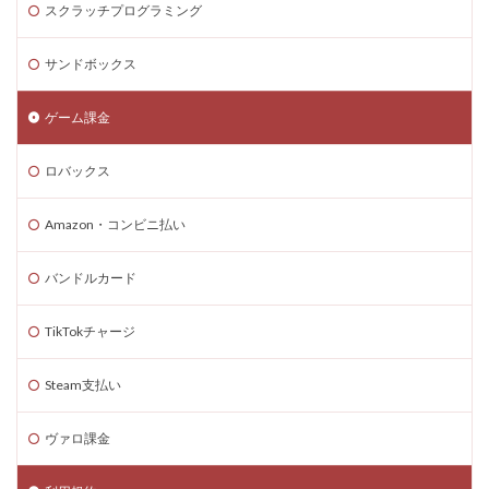
スクラッチプログラミング
Steam海外ストア
Steam為替ヘッジ
Steam購入
Steam為替予測
Steam無料ゲーム
サンドボックス
Steam無料チャージ
Steam無料配布
Steam神ゲー
ゲーム課金
Steam自作ゲーム
Steam課金
Steam課金トラブル
Steam資産管理
Riot Gamesランチャー
REPO類似
ロバックス
アイディア
FPS設定
Ethereum
Ethereum比較
ETH買い方
eスポーツ
Amazon・コンビニ払い
eスポーツ展開
eスポーツ機材
Forsaken
バンドルカード
Fortnite
Fungible Token
ERC-721
GameMakerテンプレート
GameMaker使い方
TikTokチャージ
GETテクニック
Gods Unchained
Google Play
Steam支払い
Grow a Garden
Hyper Shot
ICT教育
ETH MATIC
Epicアカウント
IDとの違い
Delta
ヴァロ課金
CryptoSpells
CS版最新情報
CS版違い
Decentraland
DeFiステーキング
DeFi運用