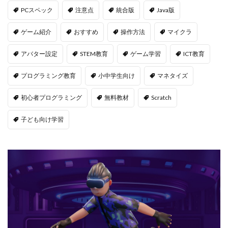
PCスペック
注意点
統合版
Java版
Jujutsu Shenanigans
K/D改善
LAND価格分析
LAND物件選定
LAND賃貸収入
LAND賃貸運用
ゲーム紹介
おすすめ
操作方法
マイクラ
LAND購入方法
CryptoPunks
Bキー
アバター設定
STEM教育
ゲーム学習
ICT教育
NFTアート作り方
Amazon d払い
7選
8大サービス
99 Nights in the Forest
99日生き残る
プログラミング教育
小中学生向け
マネタイズ
Admin Abuse
Aim Labヴァロ
AlphaSeason4
初心者プログラミング
無料教材
Scratch
Amazon auかんたん決済
Amazon d払いできない
子ども向け学習
5000
Amazon d払い登録
Amazon PayPay
Amazon PayPay使えない
Amazonお得な課金術
Amazonカスタマーサポート
Amazonギフト券
Amazonクレカ削除
AmazonコンビニRoblox
67
50%オフ
Amazonコンビニ払いトラブル
2025アップデート
1.21アップデート
1000
10選
12回払い
1x1x1x1
1つで