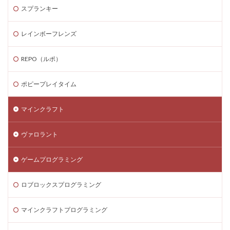
スプランキー
Steamゲーム攻略
Steamゲーム機
Steamゲーム発掘
Steamゲーム節約
レインボーフレンズ
Steamゲーム販売
Steamコード仕入れ
Steamコード卸値
Steam収益化
REPO（ルポ）
Steam実績ハンター
TikTok Lite PayPay
Switch
ポピープレイタイム
Steam還元率
STEM教育
STEPN
STEPN GO
stock
Strength
Studio解説
Suica nanaco
マインクラフト
Switchマイクラ
Steam購入タイミング
ヴァロラント
Switchレビュー
Switch対応
Switch版
Switch版評判
Switch視点
The Forge
ゲームプログラミング
The Sandbox
Thunderstore
TikTok Lite
Steam通貨
Steam購入ガイド
Steam実績攻略
ロブロックスプログラミング
Steam海外版
Steam家族共有
Steam攻略
マインクラフトプログラミング
STEAM教育
Steam未発売ゲーム
Steam格安RPG
Steam格安ゲーム
Steam法人購入