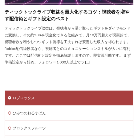
Steamサマーセール
SteamセールJRPG
ティックトックライブ収益を最大化するコツ：視聴者を増や
Steamセール予想
Steamチャージ戦略
す配信術とギフト設定のベスト
Steamファミリー共有
Steamファミリー機能
ティックトックライブ収益は、視聴者から受け取ったギフトをダイヤモンド
Steamポイント
Steamポイント運用
に変換し、その約50%を現金化できる仕組みで、月10万円超えが現実的で、
視聴者数を増やしつつギフト誘導を工夫すれば安定した収入を得られます。
Steamコード裏技
Steamライブラリ共有
Roblox配信経験者なら、視聴者とのコミュニケーションスキルが大いに有利
Steamリファビッシュ
Steam価格変動
です。ここでは配信術と設定を徹底解説しますので、即実践可能です。 まず
Steam価格変動対策
Steam円安
Steam円安対策
準備設定から始め、フォロワー1,000人以上でラ […]
Steam副業
Steam効率運用
Steamコスト削減
Steamコード無料
Steam安全設定
Steamギフト大量購入
Steamウォレット
ロブロックス
Steamウォレット送金
Steamおすすめゲーム
Steamお得
Steamお得情報
Steamお得購入
ひみつのおるすばん
Steamギフト
Steamギフトカード
Steamクリエイター
Steamコード最安値
ブロックスフルーツ
Steamゲーム入手
Steamゲーム制作