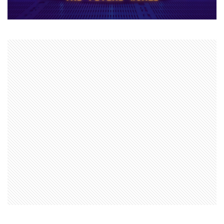
ナイトメアクリッターズ
ニュース
ネット決済
ヌーブ
ヌーブデザイン
ぬいぐるみ
ぬいぐるみコレクション
ネオンフューチャー
ネットスラング
ネットワーク
ネットワーク問題
ネット回線
チャージ制限
チェックリスト
スクラッチアプリ
スマイリングクリッターズ
ストーリー予想
ストレージ整理術
スパイク設置
スプランキー
スプランキー12
スプランキーゲーム
スポット課金
スマートペイRoblox
スマホ
ステップガイド
スマホ・PC課金方法
スマホ＆PC課金解説
スマホNFTゲーム
スマホPC
スマホRPGおすすめ
スマホRPG買い切り
スマホアプリ決済
スマホヴァロ
ストーリー
ステップ
スマホゲーム
スクラッチ実践
スクラッチゲーム
スクラッチゲーム作成