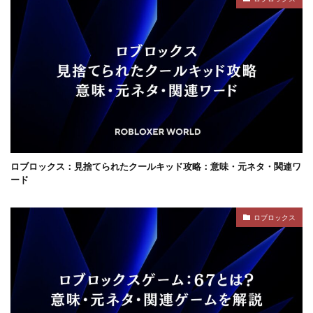
コンテンツ設計
スイッチ版
じゃがりこ
ジャンル分類
ジュースパーティ
ショップセーブ
シリアルコード
スーパー
スイカキャラ
スイッチゲーム
スキル
シアン
スキル使い方
スキル習得
スキン
スキンおすすめ
スキンパック
スキン作成
スキン入手方法
スキン比較
シミュレーション
シーズン22
サバイバル
サンドボックスPS4
サバイバルゲーム
ロブロックス：見捨てられたクールキッド攻略：意味・元ネタ・関連ワ
サバイバルホラー
サブスク比較・評判
サポート
ード
サポート連絡
サマーセール
サンドボックス
ロブロックス
サンドボックス2026
サンドボックスSwitch
シークレットコード
サンドボックスゲーム
サンドボックスとは
サンドボックス使い方
サンドボックス初心者
サンドボックス定義
サンドボックス無料
サンドボックス環境