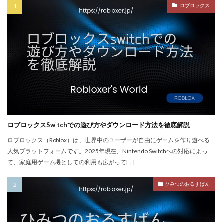
PayPay楽天ペイ
PayPay auPAY
PayPay d払い
ロブロックス
PayPay QUICPay
PayPay Suica
PayPayポイント
PayPay使えない
PayPay手順
PayPay払い
PayPay連携
PCチューニング
PCインストール画像
PCゲーム
PCゲーム インストール
PCゲーム トラブル対応
PCゲームパフォーマンス
PCゲーム容量管理
PCゲーム快適化
PCコンソール連携
PCスペック
PVP
QR iD
PayPal
repo値段
repoコマンド
ロブロックスSwitchでの遊び方やダウンロード方法を徹底解説
repoコントローラー
repoスマホ版
ロブロックス（Roblox）は、世界中のユーザーが自由にゲームを作り遊べる
人気プラットフォームです。2025年現在、Nintendo Switchへの対応によっ
REPOチームプレイ
repoプレイ時間
repoベータ
て、家庭用ゲーム機としての利用も広がって[…]
repoホラー
repoモンスター
repo全モンスター
repoアプデ予想
REPO初心者攻略
REPO小技集
ひみつのおるすばん
REPO戦略テクニック
repo操作
REPO攻略
repo敵一覧
REPO生存戦略
repo紹介