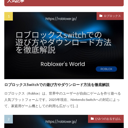
人気記事
NFT詐欺
NFT入札
NFT土地
NFT入門
NFT出品
NFT分散投資
NFT初心者
ロブロックス
NFT初購入
NFT利回り
NFT収益モデル
NFT口座開設
NFT始め方
NFT被害
NFT安全対策
NFT将来性
NFT所有権
NFT投資
NFT投資戦略
NFT相場
NFT確定申告
NFT稼ぎ方
NFT著作権
アイデア集
アイテム入手
ハッカー伝説
サードパーティ
コンビニ課金
コンビニ課金マニュアル
コンビニ課金やり方ガイド
ロブロックスSwitchでの遊び方やダウンロード方法を徹底解説
コンビニ課金方法
コンビニ購入
コンビニ銀行
ロブロックス（Roblox）は、世界中のユーザーが自由にゲームを作り遊べる
コンプリート
コンボ
サーバー作成
人気プラットフォームです。2025年現在、Nintendo Switchへの対応によっ
て、家庭用ゲーム機としての利用も広がって[…]
コンビニ決済注意点
サーバー接続
サーバー構築
サーバー管理
サーバー設定
サーバー障害
ひみつのおるすばん
サイファーカメラ
サイファー初心者