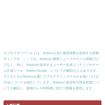
NFTウォレット選び方
NFTオワコン
NFTカードゲーム
NFTカード稼ぎ方
NFTクリエイター
NFTクリエイター稼ぎ方
NFTゲーム2025
NFTツール
NFTゲームおすすめ
NFTゲーム収益
NFTゲーム日本語
NFTコミュニティ
NFTコレクション
NFTスキン
NFTスニーカー
NFTセキュリティ
NFTゼロスタート
NFT仮想通貨違い
NFT保管
ロブロクサーワールドは、Robloxを含む最新情報を提供する情報
サイトです。ここでは、Robloxの最新ニュースやゲーム情報だけ
OpenSea出品
NIKELAND
NFT販売
でなく、特に、Robloxが提供するユーザー生成コンテンツやゲー
NFT販売方法
NFT買い方
NFT購入ガイド
ム作成ツール「Roblox Studio」についての解説などもあります。
NFT購入後
NFT転売
NFT転売裏技
子どもたちがRobloxを通じてプログラミングスキルを身につける
NFT長期投資
Nikeメタバース
NFT詐欺見分け方
方法についても紹介しています。Robloxの安全性や課金制度につ
Nintendo Switch
NintendoSwitch
No.1攻略
いても解説し、親御さんや利用者に役立つ情報を提供します。
Noli
Noob
Noobキャラ特徴
Nori
Odd World
OpenSea
NFT詐欺見抜き方