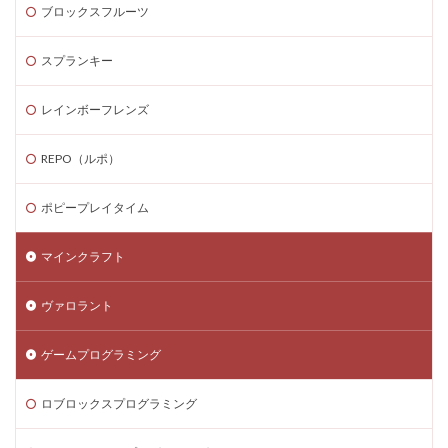
LAND購入方法
CryptoPunks
Bキー
ブロックスフルーツ
NFTアート作り方
Amazon d払い
7選
8大サービス
99 Nights in the Forest
99日生き残る
スプランキー
Admin Abuse
Aim Labヴァロ
AlphaSeason4
レインボーフレンズ
Amazon auかんたん決済
Amazon d払いできない
5000
Amazon d払い登録
Amazon PayPay
REPO（ルポ）
Amazon PayPay使えない
Amazonお得な課金術
ポピープレイタイム
Amazonカスタマーサポート
Amazonギフト券
Amazonクレカ削除
AmazonコンビニRoblox
67
マインクラフト
50%オフ
Amazonコンビニ払いトラブル
2025アップデート
1.21アップデート
1000
ヴァロラント
10選
12回払い
1x1x1x1
1つで
ゲームプログラミング
1日中プレイ
2025
2025年
3回払い
2025年ゲーム課金
2025年情報
2025年最新
ロブロックスプログラミング
2025年最新版
2026ゲームPC
2026年
30倍