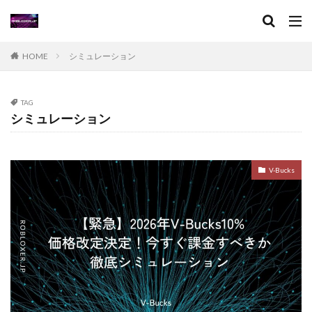
Steamコード卸値
Steam収益化
Steam実績ハンター
TikTok Lite PayPay
Switch
HOME
シミュレーション
Steam還元率
STEM教育
STEPN
STEPN GO
stock
Strength
Studio解説
Suica nanaco
Switchマイクラ
Steam購入タイミング
TAG
シミュレーション
Switchレビュー
Switch対応
Switch版
Switch版評判
Switch視点
The Forge
The Sandbox
Thunderstore
TikTok Lite
V-Bucks
Steam通貨
Steam購入ガイド
Steam実績攻略
Steam海外版
Steam家族共有
Steam攻略
STEAM教育
Steam未発売ゲーム
Steam格安RPG
Steam格安ゲーム
Steam法人購入
Steam海外ストア
Steam為替ヘッジ
Steam購入
Steam為替予測
Steam無料ゲーム
Steam無料チャージ
Steam無料配布
Steam神ゲー