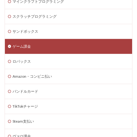
3DSマイクラ
3DS版攻略
Amazonコンビニ払い
マインクラフトプログラミング
Amazonコンビニ支払い
Brilliantcrypto
スクラッチプログラミング
Bedrockアドオン
Axie Infinity
AXS SLP
Aランク武器
BANリスク
BAN事例
BAN回避
サンドボックス
ban復旧方法
Battle Bricks
Bedrock移行
ゲーム課金
auかんたん決済
BELLA
BESTランキング
BGM
BGMランキング
BinanceBybitOKX
ロバックス
Blitz.gg使い方
bootcampヴァロラント
Bored Ape
Brainrot
auユーザー
auPAY還元率
Amazon・コンビニ払い
Amazonコンビニ支払いトラブル
Amazon支払いエラー
バンドルカード
Amazonサポート連絡
Amazonデビットカード
Amazonペイチャージ
Amazonポイント使い道
TikTokチャージ
Amazonローソン
Amazon分割払い
Amazon分割払い手順
Amazon携帯決済
Steam支払い
Amazon支払い方法
ASSET価格調査
Amazon残高
ヴァロ課金