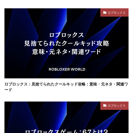
ゲームで学ぶ
デビット
できるか
ロブロックス
テクスチャパック
テクニカルキャラ
デザインガイド
デジタル&物理カード比較
デジタル絵画NFT
テスト
デバイス比較
デメリット
ティア上げ方
デュエリストキャラ
テンプレート
ドーイ
ドーイ戦
ドーイ編
ドコモユーザー
ドッグデイ
ドラゴンフルーツ
ティア設定キャラ課金
ティアリスト
トラブルシューティン
チャプター2
ロブロックス：見捨てられたクールキッド攻略：意味・元ネタ・関連ワ
チャージ手数料
チャージ手順
チャージ方法
ード
チャージ流れ
チャット使い方
チャット制限
チャプター1
チャプター1-4
チャプター2-4
ロブロックス
データ管理
チャプター3
チャプター4
チャプター5
チャプター6
チャプター一覧
チャレンジ課題
チュートリアル
データ保護