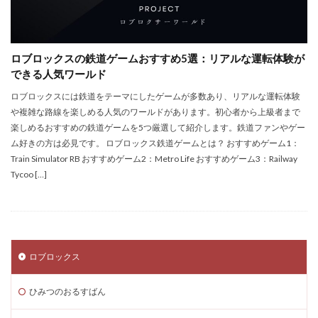
EA Play
Echoレジェンド
ECネットショッピング
ICチップ
ID確認方法
codes
Minecoins
ロブロックスの鉄道ゲームおすすめ5選：リアルな運転体験が
Lua言語
Mac
macbookヴァロラント
できる人気ワールド
macヴァロ対応
MakeCode
Marvelコラボ
ロブロックスには鉄道をテーマにしたゲームが多数あり、リアルな運転体験
MetaMask
MetaMaskセキュリティ
Minecraft
や複雑な路線を楽しめる人気のワールドがあります。初心者から上級者まで
Luaプログラミング
minecraft噂
MITスクラッチ
楽しめるおすすめの鉄道ゲームを5つ厳選して紹介します。鉄道ファンやゲー
ム好きの方は必見です。 ロブロックス鉄道ゲームとは？ おすすめゲーム1：
MOD導入
MOD活用
MOD開発
Train Simulator RB おすすめゲーム2：Metro Life おすすめゲーム3：Railway
NFCタッチ決済
NFT
NFTアートとは
Lua入門
Tycoo […]
Lua
iPad
JCB楽天カード
iPad最適化
iPhone
iPhone Android
IT環境
IT用語
Java Bedrock
Java変換
Java版
John Doe
LethalCompany
JRPGSteam
JRPGおすすめ
ロブロックス
Jujutsu Shenanigans
K/D改善
LAND価格分析
ひみつのおるすばん
LAND物件選定
LAND賃貸収入
LAND賃貸運用