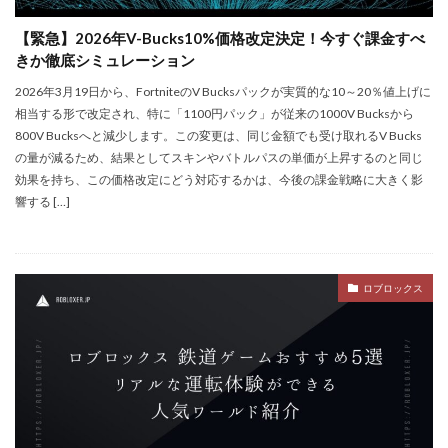
Steam自作ゲーム
Steam課金
Steam課金トラブル
【緊急】2026年V-Bucks10%価格改定決定！今すぐ課金すべ
Steam資産管理
Riot Gamesランチャー
REPO類似
きか徹底シミュレーション
アイディア
FPS設定
Ethereum
2026年3月19日から、FortniteのV Bucksパックが実質的な10～20％値上げに
相当する形で改定され、特に「1100円パック」が従来の1000V Bucksから
Ethereum比較
ETH買い方
eスポーツ
800V Bucksへと減少します。この変更は、同じ金額でも受け取れるV Bucks
eスポーツ展開
eスポーツ機材
Forsaken
の量が減るため、結果としてスキンやバトルパスの単価が上昇するのと同じ
Fortnite
Fungible Token
ERC-721
効果を持ち、この価格改定にどう対応するかは、今後の課金戦略に大きく影
響する […]
GameMakerテンプレート
GameMaker使い方
GETテクニック
Gods Unchained
Google Play
Grow a Garden
Hyper Shot
ICT教育
ロブロックス
ETH MATIC
Epicアカウント
IDとの違い
Delta
CryptoSpells
CS版最新情報
CS版違い
Decentraland
DeFiステーキング
DeFi運用
DeFi運用リスク
DEJP
Delta Executor
Elliot
Donate Please
Driving Experience Japan
d払い
d払いポイント
d払い使い方
d払い選び方