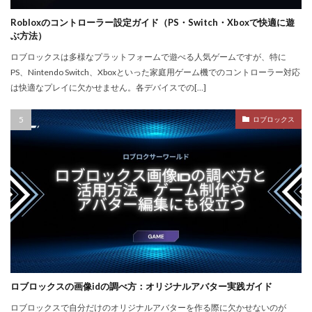
ゲーム制作手順
ゲーム制作簡単
ゲーム収益化
Robloxのコントローラー設定ガイド（PS・Switch・Xboxで快適に遊
ゲーム変化
ゲーム学習
ゲーム対策
ゲーム性
ぶ方法）
ゲーム初心者
ゲーム情報
ゲーム成績可視化
ロブロックスは多様なプラットフォームで遊べる人気ゲームですが、特に
PS、Nintendo Switch、Xboxといった家庭用ゲーム機でのコントローラー対応
ゲーム戦略
ゲーム攻略
ゲーム文化
は快適なプレイに欠かせません。各デバイスでの[…]
ゲーム最適化
ゲーム歴史
ゲーム用語
ゲーム制作
ゲーム内通貨攻略ガイド
ゲーム紹介
ロブロックス
ゲームを作ろう
ゲームトレンド
ゲームの歴史
ゲームパス
ゲームパッド使用法
ゲームランキング
ゲームルール
ゲームレビュー
ゲームを作る方法
ゲーム一覧
ゲーム内通貨
ゲーム人気ランキング
ゲーム作り方
ゲーム作るアプリ
ゲーム公開
ゲーム内Noobとは
ゲーム内アイテム比較
ゲーム内スキン価格
ゲーム内課金
ゲーム内課金安全対策
ゲーム発見
ゲーム育成
ロブロックスの画像idの調べ方：オリジナルアバター実践ガイド
コンソール版真相
コマンド一覧
コインの買い方
ロブロックスで自分だけのオリジナルアバターを作る際に欠かせないのが