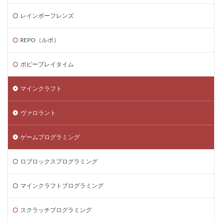
ネットスラング
ネットワーク
ネットワーク問題
レインボーフレンズ
ネット回線
チャージ制限
チェックリスト
REPO（ルポ）
スクラッチアプリ
スマイリングクリッターズ
ストーリー予想
ストレージ整理術
スパイク設置
ポピープレイタイム
スプランキー
スプランキー12
スプランキーゲーム
スポット課金
スマートペイRoblox
スマホ
マインクラフト
ステップガイド
スマホ・PC課金方法
ヴァロラント
スマホ＆PC課金解説
スマホNFTゲーム
スマホPC
スマホRPGおすすめ
スマホRPG買い切り
ゲームプログラミング
スマホアプリ決済
スマホヴァロ
ストーリー
ロブロックスプログラミング
ステップ
スマホゲーム
スクラッチ実践
スクラッチゲーム
スクラッチゲーム作成
マインクラフトプログラミング
スクラッチゲーム自作
スクラッチダウンロード
スクラッチプログラミング
スクラッチロボット
スクラッチプログラミング
スクラッチ入門
スクラッチ公式サイト
スクリプト