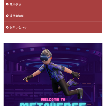
スマホ決済
スマホ決済ガイド
スマホ版設定
免責事項
スマホ術
スモーク位置
スラング
セーブ方法
セール情報
ソロマルチ対策
セール活用
運営者情報
セキュリティ
セキュリティ対策
セキュリティ強化
お問い合わせ
セキュリティ設定
セブンファミマ
セルフコントロール
ソーシャルゲーム
ソフト比較
ゲームトークン
ゲームテクニック
アイテム管理
ヴァロラントモバイル
ヴァロラントmac
ヴァロラントPC構成
ヴァロラントインストール
ヴァロラントコンソール
ヴァロラントスペック
ヴァロラントスマホ
ヴァロラントティア
ヴァロラントまとめ
ヴァロラントラグ
ヴァロラント インストール方法
ヴァロラントルール
ヴァロラント入れ方
ヴァロラント再インストール
ヴァロラント初心者
ヴァロラント設定