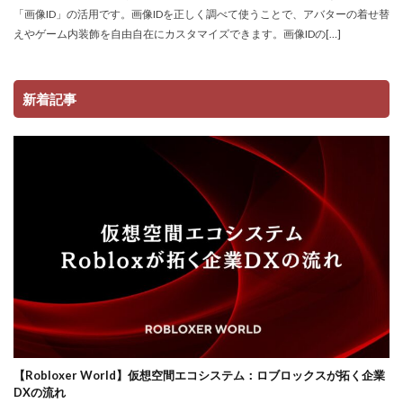
「画像ID」の活用です。画像IDを正しく調べて使うことで、アバターの着せ替
コイン価格比較
コイン消費
コイン購入手順
えやゲーム内装飾を自由自在にカスタマイズできます。画像IDの[…]
コスト
コスパ
コツ
コツ解説
コミュニケーション
コインチャージ手順
新着記事
コミュニティ
コミュニティ活用
コラボゲーム
コレクション
コレクションイベント
コレクショングッズ
コンソールFPS
コンソール版
コンソール版対応
コインチャージ方法
コイン
ゲーム自由度
ゲーム音楽
ゲーム設定
ゲーム設定ガイド
ゲーム課金
ゲーム課金決済アプリ
ゲーム課金注意点
ゲーム購入
ゲーム開発
ゲーム音声
ゲーム魅力
コード活用
ゲット
コードまとめ
コードリセット
コード一覧
コード付きグッズ
ロブロックスビジネス
コード入力
コード入門
コード支払いとは
【Robloxer World】仮想空間エコシステム：ロブロックスが拓く企業
DXの流れ
コード最新
スキン設定
スクラッチ