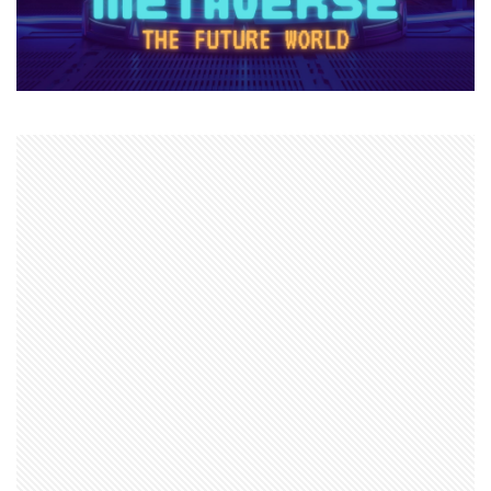
ヴァロラント課金価格
ヴァロラント魅力
ヴァロルール解説
ヴァロラントFPS
ヴァロラント Steam非対応
ヴァロ事前練習
ヴァロパッチノート
ヴァロコントロール
ヴァロサイファー
ヴァロスキン購入
ヴァロスタッツ
ヴァロスマホ版
ヴァロデータ分析
ヴァロトーナメント
ヴァロハーバー
ヴァロブリッツ
ヴァロラント Steam対応
ヴァロフレームレート
ヴァロプレミア
ヴァロヘッドショット
ヴァロマッチ履歴
ヴァロモバイル情報
ヴァロモバイル攻略
ヴァロランク上げ方
ヴァロランク攻略
ヴァロラント
ヴァロ一括解説
ヴァロ入門
ヴァロコンソール
エラーコード773
エイム安定
エイム練習
エピソード
エラーコード1001