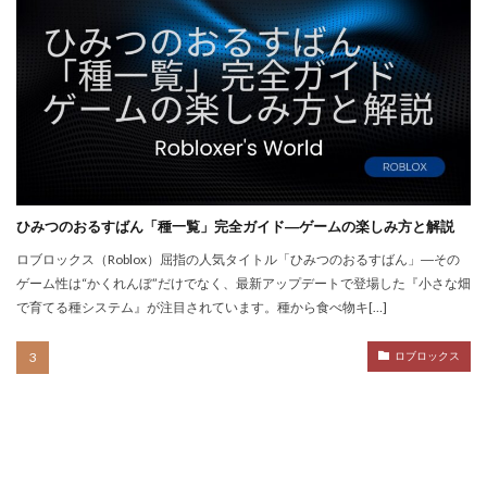
サイファー立ち回り
コンビニ端末エラー
コンビニ決済トラブル対応
サッカーゲーム
コンビニやり方
コントローラーゲーム一覧
コントローラー役
コントローラー接続
コントローラー設定
コンビニ＆Amazon購入方法
コンビニATM
コンビニATM払い
コンビニQRコード
コンビニ受取
ひみつのおるすばん「種一覧」完全ガイド―ゲームの楽しみ方と解説
コンビニ決済アプリ
コンビニ対応
コンビニ店舗
ロブロックス（Roblox）屈指の人気タイトル「ひみつのおるすばん」―その
コンビニ店舗情報
コンビニ払い
ゲーム性は“かくれんぼ”だけでなく、最新アップデートで登場した『小さな畑
で育てる種システム』が注目されています。種から食べ物キ[…]
コンビニ払い反映遅延
コンビニ払い準備
コンビニ支払い
コンビニ支払いポイント
ロブロックス
コンビニ決済
サクッと
サバイバー
コンテンツ設計
スイッチ版
じゃがりこ
ジャンル分類
ジュースパーティ
ショップセーブ
シリアルコード
スーパー
スイカキャラ