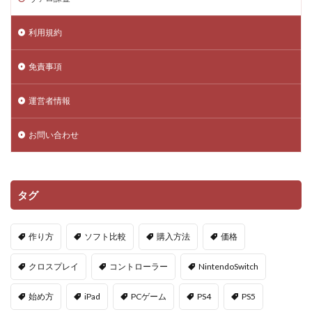
Amazon決済エラー
Amazon請求書払い
Amazon返金サポート
Android
Android設定
利用規約
Apex Coins
Apex Legends
ASSET仕入れ戦略
NFTアート仕組み
NFTアイテム
repo設定
免責事項
PS3版マインクラフト
PlayStationマイクラ
運営者情報
PlayToEarn
PLS DONATE
Polygon
Polygon比較
Premium定期購入お得度
お問い合わせ
Procreate NFT
PS3とPCの違い
PS4
PINコードチャージ方法
PS4タクティカルFPS
PS4マイクラ値段
PS4対応
PS5
PS5ヴァロ
タグ
PS5ゲーム一覧
PS5マイクラ
PS5級性能
Play to Earn
PC版 VALORANT
PVPマップ
作り方
ソフト比較
購入方法
価格
PayPay楽天ペイ
PayPay auPAY
PayPay d払い
クロスプレイ
コントローラー
NintendoSwitch
PayPay QUICPay
PayPay Suica
PayPayポイント
PayPay使えない
PayPay手順
PayPay払い
始め方
iPad
PCゲーム
PS4
PS5