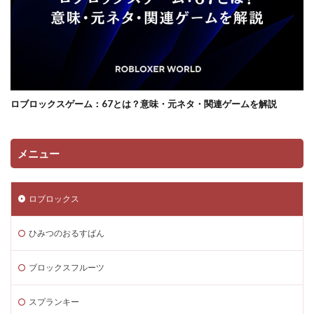
データ消去
トラップ攻略
トラブルシューティング
チャージトラブル対策
パイナップルキャラ
ノックバック
バーコード決済
バーコード決済種類
ハーバースモーク
ハーバー使い方
ハーバー初心者ガイド
パープル
ハーレー博士
ロブロックスゲーム：67とは？意味・元ネタ・関連ゲームを解説
ハギーワギー
ノーコードゲーム
パキパキのたね
パズル
パズル解き方
パスワードリセット
メニュー
パスワード忘れた
パスワード管理
ハッカー
ハッカー一覧
ノーコード実装
ネット用語
ロブロックス
トラブル回避
ナイトモード
トラブル対策
トラブル解決
トラブル防止
トランザクション
ひみつのおるすばん
トリプルパック
トレード講座
トレンドゲーム
ブロックスフルーツ
ナイトメアクリッターズ
ニュース
ネット決済
ヌーブ
ヌーブデザイン
ぬいぐるみ
スプランキー
ぬいぐるみコレクション
ネオンフューチャー