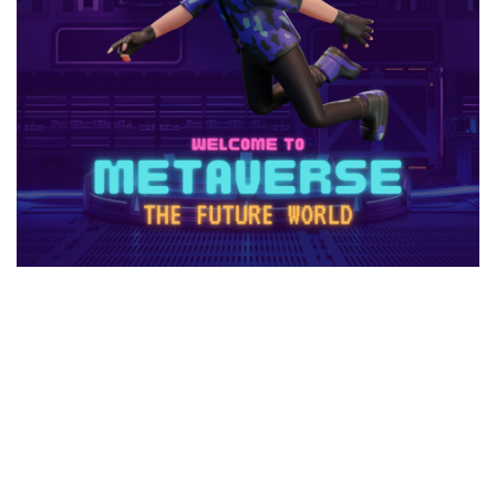
r.e.p.oセーブ
r.e.p.oロードマップ
r.e.p.o人数
r.e.p.o攻略
r.e.p.o武器
repo Switch
Realmsサーバー
Realmサーバー
Realm共有
Rebirth
Reborn
REPO
repo MOD
repo PS5
repo Steam
PayPay
Pay-easy
NFTイラスト
NFTミント
NFTバブル
NFTビットコイン違い
NFTファン作り
NFTプロジェクト
NFTブロックチェーン
NFTプロモーション
NFTマーケットプレイス
NFTマーケット比較
NFTやり方
NFTトークン
NFTユーティリティ
NFTリスク
NFTリターン
NFTロードマップ
NFTロイヤリティ
NFT不動産投資
NFT二次流通
NFT仮想通貨
NFTトークン化
NFTデジタルアート
NFT作り方
NFTゲーム
NFTウォレット
NFTウォレット連携