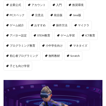
PayPay連携
PCチューニング
PCインストール画像
企業公式
アカウント
入門
推奨環境
PCゲーム
PCゲーム インストール
PCスペック
注意点
統合版
Java版
PCゲーム トラブル対応
PCゲームパフォーマンス
PCゲーム容量管理
PCゲーム快適化
ゲーム紹介
おすすめ
操作方法
マイクラ
PCコンソール連携
PCスペック
PVP
QR iD
アバター設定
STEM教育
ゲーム学習
ICT教育
PayPal
repo値段
repoコマンド
repoコントローラー
repoスマホ版
プログラミング教育
小中学生向け
マネタイズ
REPOチームプレイ
repoプレイ時間
repoベータ
初心者プログラミング
無料教材
Scratch
repoホラー
repoモンスター
repo全モンスター
repoアプデ予想
REPO初心者攻略
REPO小技集
子ども向け学習
REPO戦略テクニック
repo操作
REPO攻略
repo敵一覧
REPO生存戦略
repo紹介
repoクロスプレイ
repoアップデート
QRコード決済やり方
r.e.p.o日本語化
Quest3連携
QUICPay iD
R.E.P.O.
r.e.p.oアイテム