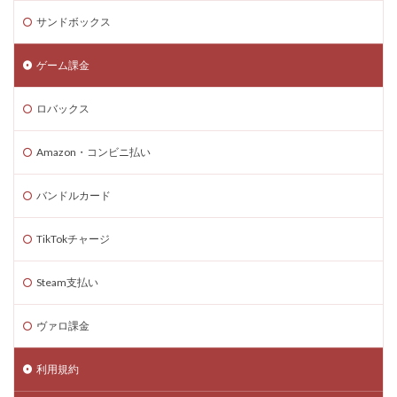
サンドボックス
ステータス変更
スケジュール
スタジオ使い方
スタジオ活用方法
スタッツ管理
スタンロール
ゲーム課金
スタン活用
ステーキングプール比較
ステージ数
ステータス
スマホガイド
スマホゲームおすすめ
ロバックス
チェックポイント
タクティカルシューター比較
Amazon・コンビニ払い
ダークオムライス
タイトルランキング
タイピング速度
タイミング
ダイヤ
バンドルカード
ダウンロード手順
ダウンロード方法
タクティカルFPSコツ
タッチ決済
ゾンビトラップ
TikTokチャージ
ダブル使い
タブレットマイクラ
Steam支払い
タワーディフェンス
タンブルアタック
チーズキャラ
チート危険性
チート対策
ヴァロ課金
チーム構成
チーム開発
ゾンビ対策
ソロ用
利用規約
スマホゲームダウンロード
セール
スマホマイクラ