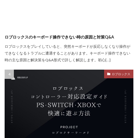
スイッチゲーム
スキル
シアン
スキル使い方
スキル習得
スキン
スキンおすすめ
スキンパック
スキン作成
スキン入手方法
スキン比較
シミュレーション
シーズン22
ロブロックスのキーボード操作できない時の原因と対策Q&A
サバイバル
サンドボックスPS4
サバイバルゲーム
ロブロックスをプレイしていると、突然キーボードが反応しなくなり操作が
サバイバルホラー
サブスク比較・評判
サポート
できなくなるトラブルに遭遇することがあります。キーボード操作できない
時の主な原因と解決策をQ&A形式で詳しく解説します。初心[…]
サポート連絡
サマーセール
サンドボックス
サンドボックス2026
サンドボックスSwitch
ロブロックス
シークレットコード
サンドボックスゲーム
サンドボックスとは
サンドボックス使い方
サンドボックス初心者
サンドボックス定義
サンドボックス無料
サンドボックス環境
サンドボックス魅力
サンプル
コントローラー
コンソール類似ゲーム
スキン選び方
ゲーム快適化
ゲーム制作初心者
ゲーム制作効率化