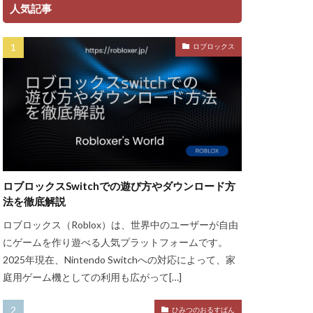
ント
人気記事
ャージ方法
ロブロックス
金
ゲーム魅力
グッズ
ッチ
ザインガイド
ティア上げ方
ザー
ロブロックスSwitchでの遊び方やダウンロード方
ューティン
法を徹底解説
チャット使い方
ロブロックス（Roblox）は、世界中のユーザーが自由
ャプター3
にゲームを作り遊べる人気プラットフォームです。
チュートリアル
2025年現在、Nintendo Switchへの対応によって、家
庭用ゲーム機としての利用も広がって[…]
ル対策
ースモーク
ひみつのおるすばん