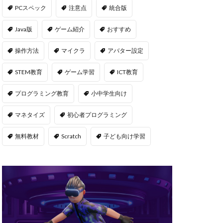
msサーバー
PCスペック
注意点
統合版
PS5
repo Steam
Java版
ゲーム紹介
おすすめ
違い
操作方法
マイクラ
アバター設定
ユーティリティ
STEM教育
ゲーム学習
ICT教育
NFT二次流通
NFTウォレット
プログラミング教育
小中学生向け
FTカード稼ぎ方
マネタイズ
初心者プログラミング
ゲームおすすめ
キン
無料教材
Scratch
子ども向け学習
管
OpenSea出品
後
NFT転売
h
orld
OpenSea
NFT分散投資