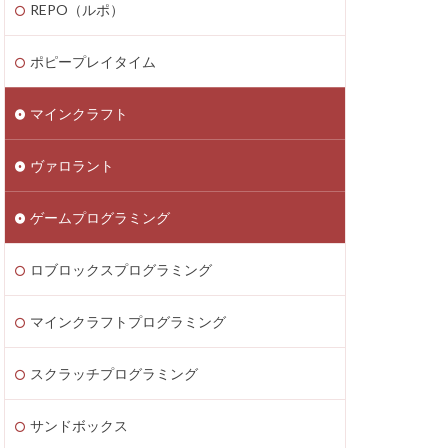
REPO（ルポ）
thereum
saken
Fortnite
ポピープレイタイム
テクニック
マインクラフト
ATIC
Decentraland
ヴァロラント
Donate Please
EA Play
ゲームプログラミング
ecoins
Lua言語
etaMask
ロブロックスプログラミング
ラッチ
MOD導入
マインクラフトプログラミング
Lua
iPad
ava Bedrock
スクラッチプログラミング
LAND賃貸運用
サンドボックス
8大サービス