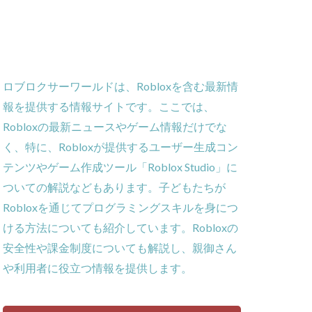
ー
ーム
義
ロブロクサーワールドは、Robloxを含む最新情
ローラー
報を提供する情報サイトです。ここでは、
作効率化
Robloxの最新ニュースやゲーム情報だけでな
ーム対策
く、特に、Robloxが提供するユーザー生成コン
攻略
テンツやゲーム作成ツール「Roblox Studio」に
貨攻略ガイド
ついての解説などもあります。子どもたちが
ームパッド使用法
Robloxを通じてプログラミングスキルを身につ
ゲーム内通貨
ける方法についても紹介しています。Robloxの
obとは
安全性や課金制度についても解説し、親御さん
ゲーム発見
や利用者に役立つ情報を提供します。
コイン消費
コインチャージ手順