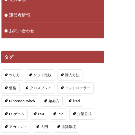
droid
NFTアイテム
運営者情報
Polygon
お問い合わせ
PS5ヴァロ
VPマップ
PayPayポイント
タグ
Cインストール画像
作り方
ソフト比較
購入方法
QR iD
PayPal
価格
クロスプレイ
コントローラー
repoアプデ予想
NintendoSwitch
始め方
iPad
repo敵一覧
PCゲーム
PS4
PS5
企業公式
やり方
アカウント
入門
推奨環境
oセーブ