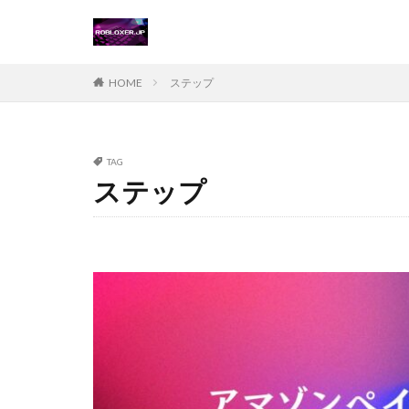
Steamチャージ戦
Steamポイント運
Steam価格変動対
HOME
ステップ
Steamコード無料
Steamおすすめゲ
Steamギフトカー
TAG
ステップ
Steamゲーム攻略
Steamコード仕入
Switch
Ste
Suica nanaco
Switch版評判
Steam購入ガイド
Steam未発売ゲー
Steam為替ヘッジ
Steam無料配布