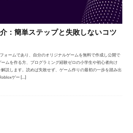
Amazon決済エラー
Amazon請求書払い
Amazon返金サポート
An
Apex Coins
Apex Legends
ASSET仕入れ戦略
NFTアート仕組み
S3版マインクラフト
PlayStationマイクラ
PlayToEarn
PLS DONATE
Premium定期購入お得度
Procreate NFT
PS3とPCの違い
PS4
介：簡単ステップと失敗しないコツ
ジ方法
PS4タクティカルFPS
PS4マイクラ値段
PS4対応
PS5
PS5マイクラ
PS5級性能
Play to Earn
PC版 VALORANT
P
PayPay auPAY
PayPay d払い
PayPay QUICPay
PayPay Suica
ラットフォームであり、自分のオリジナルゲームを無料で作成し公開で
ゲームを作る方、プログラミング経験ゼロの小学生や初心者向け
PayPay手順
PayPay払い
PayPay連携
PCチューニング
P
を解説します。読めば失敗せず、ゲーム作りの最初の一歩を踏み出
Cゲーム インストール
PCゲーム トラブル対応
PCゲームパフォーマンス
oxゲー […]
PCゲーム快適化
PCコンソール連携
PCスペック
PVP
epoコマンド
repoコントローラー
repoスマホ版
REPOチームプレイ
repoベータ
repoホラー
repoモンスター
repo全モンスター
REPO小技集
REPO戦略テクニック
repo操作
REPO攻略
repo紹介
repoクロスプレイ
repoアップデート
QRコード決済
Quest3連携
QUICPay iD
R.E.P.O.
r.e.p.oアイテム
r.e.p.