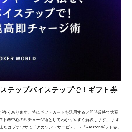
Riot Gamesランチャー
REPO類似
アイディア
FPS設定
E
ETH買い方
eスポーツ
eスポーツ展開
eスポーツ機材
For
ERC-721
GameMakerテンプレート
GameMaker使い方
GET
Google Play
Grow a Garden
Hyper Shot
ICT教育
ETH M
IDとの違い
Delta
CryptoSpells
CS版最新情報
CS版違い
DeFi運用
DeFi運用リスク
DEJP
Delta Executor
Elliot
 Japan
d払い
d払いポイント
d払い使い方
d払い選び方
ECネットショッピング
ICチップ
ID確認方法
codes
Min
ookヴァロラント
macヴァロ対応
MakeCode
Marvelコラボ
M
、ステップバイステップで！ギフト券
ュリティ
Minecraft
Luaプログラミング
minecraft噂
MITスク
OD開発
NFCタッチ決済
NFT
NFTアートとは
Lua入門
iPad最適化
iPhone
iPhone Android
IT環境
IT用語
J
い場面が多くあります。特にギフトカードを活用すると即時反映で大変
va版
John Doe
LethalCompany
JRPGSteam
JRPGおすすめ
、ギフト券中心の即チャージ術としてわかりやすく解説します。 まず
ns
K/D改善
LAND価格分析
LAND物件選定
LAND賃貸収入
リまたはブラウザで「アカウントサービス」→「Amazonギフト券」
CryptoPunks
Bキー
NFTアート作り方
Amazon d払い
7選