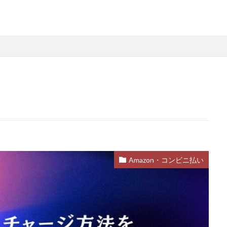
略
Steamファミリー共有
Steamファミリー機能
Steamポイント
用
Steamコード裏技
Steamライブラリ共有
Steamリファビッシュ
策
Steam円安
Steam円安対策
Steam副業
Steam効率運用
Steam安全設定
Steamギフト大量購入
Steamウォレット
St
ーム
Steamお得
Steamお得情報
Steamお得購入
Steamギフ
ド
Steamクリエイター
Steamコード最安値
Steamゲーム入手
Steamゲーム機
Steamゲーム発掘
Steamゲーム節約
Stea
れ
Steamコード卸値
Steam収益化
Steam実績ハンター
TikTok
am還元率
STEM教育
STEPN
STEPN GO
stock
Strength
Switchマイクラ
Steam購入タイミング
Switchレビュー
Switch対
Amazon・コンビニ払い
Switch視点
The Forge
The Sandbox
Thunderstore
TikTok L
Steam実績攻略
Steam海外版
Steam家族共有
Steam攻略
ム
Steam格安RPG
Steam格安ゲーム
Steam法人購入
Stea
Steam購入
Steam為替予測
Steam無料ゲーム
Steam無料チ
Steam神ゲー
Steam自作ゲーム
Steam課金
Steam課金トラブ