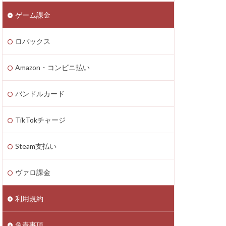
ゲーム課金
n4
zon PayPay
ロバックス
onギフト券
払いトラブル
Amazon・コンビニ払い
1つで
2025年最新
バンドルカード
TikTokチャージ
Axie Infinity
Battle Bricks
Steam支払い
ング
auユーザー
ヴァロ課金
ート連絡
ーソン
利用規約
ASSET価格調査
免責事項