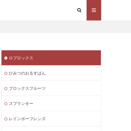
Steam価格変動
Steamコスト削減
eamウォレット送金
ト
Steamゲーム制作
ロブロックス
mゲーム販売
 Lite PayPay
ひみつのおるすばん
Studio解説
応
Switch版
ブロックスフルーツ
ite
Steam通貨
スプランキー
STEAM教育
m海外ストア
レインボーフレンズ
ャージ
ル