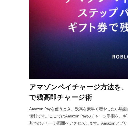
Steam資産管理
Ethereum比較
Fungible Token
Gods Unchained
Epicアカウント
DeFiステーキング
Driving Experience
Echoレジェンド
Mac
macb
アマゾンペイチャージ方法を
MetaMaskセキ
MOD活用
M
で残高即チャージ術​
JCB楽天カード
Amazon Payを使うとき、残高を素早く増やした
Java変換
Ja
便利です。ここではAmazon Payのチャージ手順を
Jujutsu Shenaniga
基本のチャージ画面へアクセスします。Amazonアプ
LAND購入方法