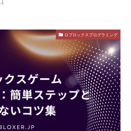
]
rest
99日生き残る
Admin Abuse
Aim Labヴァロ
AlphaSeaso
たん決済
Amazon d払いできない
5000
Amazon d払い登録
Ama
y使えない
Amazonお得な課金術
Amazonカスタマーサポート
Amaz
ロブロックスプログラミング
除
AmazonコンビニRoblox
67
50%オフ
Amazonコンビニ
1.21アップデート
1000
10選
12回払い
1x1x1x1
2025
2025年
3回払い
2025年ゲーム課金
2025年情報
2026ゲームPC
2026年
30倍
3DSマイクラ
3DS版攻略
払い
Amazonコンビニ支払い
Brilliantcrypto
Bedrockアドオン
ンク武器
BANリスク
BAN事例
BAN回避
ban復旧方法
auかんたん決済
BELLA
BESTランキング
BGM
BGMランキ
Blitz.gg使い方
bootcampヴァロラント
Bored Ape
Brainrot
Amazonコンビニ支払いトラブル
Amazon支払いエラー
Amazonサポ
カード
Amazonペイチャージ
Amazonポイント使い道
Amazonロ
Amazon分割払い手順
Amazon携帯決済
Amazon支払い方法