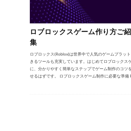
Amazon残高
Android設定
repo設定
P
Polygon比較
ロブロックスゲーム作り方ご紹
PINコードチャー
集
PS5ゲーム一覧
PayPay楽天ペイ
ロブロックス(Roblox)は世界中で人気のゲームプ
きるツールも充実しています。はじめてロブロックス
PayPay使えない
に、分かりやすく簡単なステップでゲーム制作のコツ
PCゲーム
P
せるはずです。​ ロブロックスゲーム制作に必要な準備 Robl
PCゲーム容量管理
repo値段
r
repoプレイ時間
REPO初心者攻略
REPO生存戦略
r.e.p.o日本語化