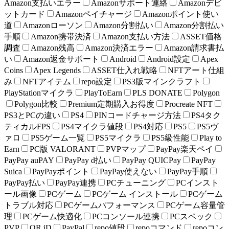
Amazon支払いエラー
Amazonサポート連絡
Amazonデビ
ットカード
Amazonペイチャージ
Amazonポイント使い
道
Amazonローソン
Amazon分割払い
Amazon分割払い
手順
Amazon携帯決済
Amazon支払い方法
ASSET価格
調査
Amazon残高
Amazon決済エラー
Amazon請求書払
い
Amazon返金サポート
Android
Android設定
Apex
Coins
Apex Legends
ASSET仕入れ戦略
NFTアート仕組
み
NFTアイテム
repo設定
PS3版マインクラフト
PlayStationマイクラ
PlayToEarn
PLS DONATE
Polygon
Polygon比較
Premium定期購入お得度
Procreate NFT
PS3とPCの違い
PS4
PINコードチャージ方法
PS4タク
ティカルFPS
PS4マイクラ値段
PS4対応
PS5
PS5ヴ
ァロ
PS5ゲーム一覧
PS5マイクラ
PS5級性能
Play to
Earn
PC版 VALORANT
PVPマップ
PayPay楽天ペイ
PayPay auPAY
PayPay d払い
PayPay QUICPay
PayPay
Suica
PayPayポイント
PayPay使えない
PayPay手順
PayPay払い
PayPay連携
PCチューニング
PCインスト
ール画像
PCゲーム
PCゲーム インストール
PCゲーム
トラブル対応
PCゲームパフォーマンス
PCゲーム容量管
理
PCゲーム快適化
PCコンソール連携
PCスペック
PVP
QR iD
PayPal
repo値段
repoコマンド
repoコン