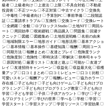
級者
上級者向け
上達法
上限
不具合対処
不動産
投資術
不正ツール
不正対策
中古マイクラ
交換先
中毒性
中級者向け
予算別PC
事前準備
二段階認
証
二重請求トラブル
互換性
交換コード
交換レート
全網羅
全貌
ロブロックスStudio
土地NFT
周回ル
ート
周回効率
呪術廻戦
商品購入
問題集
回避テ
クニック
図鑑
図鑑集め
土地投資戦略
名前の由来
地域制限エラー
地形ガイド
地形活用
基本アクショ
ン
基本情報
基本操作
基礎知識
報酬
周回コース
同期方法
報酬まとめ
友達とプレイ
危険度ランク
危険度別
危険性
即時決済
即解決
卵寿司キャラ
原因対処
厳選リスト
友達と遊ぶ
可能か
友達プ
レイ
友達招待キャンペーン
収益化
収益最大化
収穫
量アップ
口コミまとめ
口コミレビュー
口コミ比較
可愛いスキン
報酬アップ
報酬レビュー
協力ホラー
存在感
子ども向け
子ども向けゲーム
子ども向けプロ
グラミング
子ども向けプログラミング教室
子ども向け
学習
子ども学習
子供
子供アカウント
学び
子ど
もプログラミング
学びの世界
学べる
学校
学習
学習スタート
学習ステップ
学習リソース
学習効果