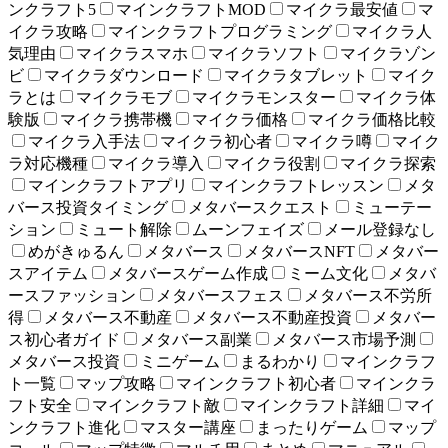
ンクラフト5
マインクラフトMOD
マイクラ最安値
マ
イクラ攻略
マインクラフトプログラミング
マイクラ人
気理由
マイクラスマホ
マイクラソフト
マイクラゾン
ビ
マイクラダウンロード
マイクラタブレット
マイク
ラとは
マイクラモブ
マイクラモンスター
マイクラ体
験版
マイクラ携帯機
マイクラ価格
マイクラ価格比較
マイクラ入手法
マイクラ初心者
マイクラ噂
マイク
ラ対応機種
マイクラ導入
マイクラ役割
マイクラ探索
マインクラフトアプリ
マインクラフトレッスン
メタ
バース投資タイミング
メタバースクエスト
ミューテー
ション
ミュート解除
ムーンフェイズ
メール登録なし
めがきゅるん
メタバース
メタバースNFT
メタバー
スアイテム
メタバースゲーム作成
ミーム文化
メタバ
ースファッション
メタバースフェス
メタバース不労所
得
メタバース不動産
メタバース不動産投資
メタバー
ス初心者ガイド
メタバース副業
メタバース市場予測
メタバース投資
ミニゲーム
まるわかり
マインクラフ
ト一覧
マップ攻略
マインクラフト初心者
マインクラ
フト安全
マインクラフト敵
マインクラフト詳細
マイ
ンクラフト進化
マスター講座
まったりゲーム
マップ