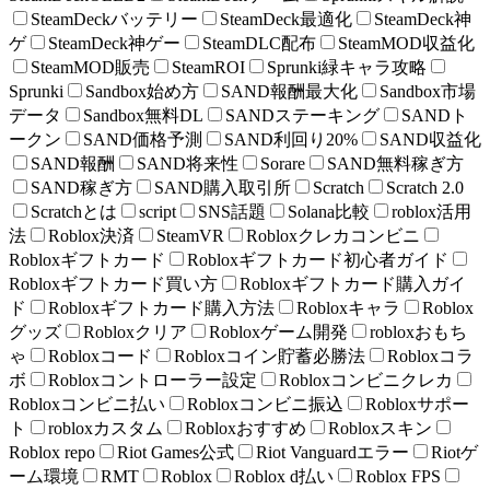
SteamDeckバッテリー
SteamDeck最適化
SteamDeck神
ゲ
SteamDeck神ゲー
SteamDLC配布
SteamMOD収益化
SteamMOD販売
SteamROI
Sprunki緑キャラ攻略
Sprunki
Sandbox始め方
SAND報酬最大化
Sandbox市場
データ
Sandbox無料DL
SANDステーキング
SANDト
ークン
SAND価格予測
SAND利回り20%
SAND収益化
SAND報酬
SAND将来性
Sorare
SAND無料稼ぎ方
SAND稼ぎ方
SAND購入取引所
Scratch
Scratch 2.0
Scratchとは
script
SNS話題
Solana比較
roblox活用
法
Roblox決済
SteamVR
Robloxクレカコンビニ
Robloxギフトカード
Robloxギフトカード初心者ガイド
Robloxギフトカード買い方
Robloxギフトカード購入ガイ
ド
Robloxギフトカード購入方法
Robloxキャラ
Roblox
グッズ
Robloxクリア
Robloxゲーム開発
robloxおもち
ゃ
Robloxコード
Robloxコイン貯蓄必勝法
Robloxコラ
ボ
Robloxコントローラー設定
Robloxコンビニクレカ
Robloxコンビニ払い
Robloxコンビニ振込
Robloxサポー
ト
robloxカスタム
Robloxおすすめ
Robloxスキン
Roblox repo
Riot Games公式
Riot Vanguardエラー
Riotゲ
ーム環境
RMT
Roblox
Roblox d払い
Roblox FPS