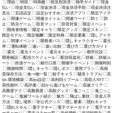
理由
特技
特殊敵
状況別決済
独学ガイド
現金
払い
現金支払い
現金決済
現金決済手段
現金決済注
意点
言語設定
設定おすすめ
決済アプリ
限定アイテ
ム
関連ゲーム
関連タイトル
関連ワード
防ぐ
防
止
防災ゲーム
防音マット
防音対策
限定イベント
開発者情報
限定キャラ
限定グッズ
限定スキン
限定モデル
限定報酬
限定特典
限定要素
隠しアイテ
ム
関連イベント
開発者パス
隠しキャラクター
還元
率
運転体験
違い
違い比較
選び方
選び方ガイド
還元
還元イベント
還元キャンペーン
都市伝説
開発秘話
配信スケジュール
配信収益化
鉄板
鉄板ル
ート
鉄道ゲーム
銀行口座
開催中イベント
開催時刻
開催時間
隠しキャラ
隠しボス
運用プラン
高画
質保存方法
食べ物一覧
餃子キャラ
騒音トラブル
高
fps 環境構築
高fps設定
高利回りプール
高収入NFT
高性能PC
高評価
顔から逃げるゲーム
高速クリア
高難度テク
高難易度
高額グッズ
鬼ごっこ
鬼ごっこ
ゲーム
鬼滅ワールド紹介
魅力
飛ばし裏技
音楽入手
方法
隠し場所
非公式グッズ
隠し要素
隠れキャラ
隠れスキル
電子マネー
電子マネーガイド
電子マネ
ーチャージ
電子マネー一覧
非代替性
非認知能力
音