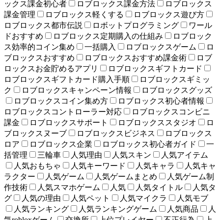
ックス課金初心者
ロブロックス課金方法
ロブロックス
課金管理
ロブロックス軽くする
ロブロックス遊び方
ロブロックス都市伝説
ロボットプログラミング
ワール
ドおすすめ
ロブロックス定期購入の仕組み
ロブロック
ス効率的コイン集め
一括購入
ロブロックスゲーム
ロ
ブロックスおすすめ
ロブロックスおすすめ課金術
ロブ
ロックスお金貯めるアプリ
ロブロックスギフトカード
ロブロックスギフトカード購入手順
ロブロックスギミッ
ク
ロブロックスキャンペーン情報
ロブロックスグッズ
ロブロックスコイン集め方
ロブロックス初心者情報
ロブロックスコントローラー対応
ロブロックスコンビニ
課金
ロブロックスサポート
ロブロックススタジオ
ロ
ブロックスヌーブ
ロブロックスビジネス
ロブロックス
ロア
ロブロックス企業
ロブロックス初心者ガイド
一
括管理
三輪車
人気理由
人気スキン
人気アイテム
人気おもちゃ
人気キーワード
人気キャラ
人気キャ
ラクター
人気ゲーム
人気ゲームまとめ
人気ゲーム制
作技術
人気スマホゲーム
人気
人気タイトル
人気タ
グ
人気の理由
人気ペット
人気マイクラ
人気モブ
人気ランキング
人気ランキングゲーム
人気商品
人
気robloxゲーム
交換所
上位プレイヤー
不正行為
上