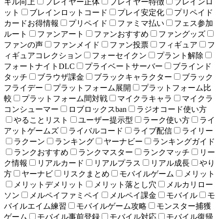
キル向上
プレイヤー正体
プレイヤー特徴
ブレインロ
ット
ブレインロットコード
プレイ安定化
プリペイド
カードお得情報
プリペイド
ファミマ払い
フェス参加
ルート
ファンアート
ファンおすすめ
ファングッズ
ファンの声
ファンメイド
ファン投票
フィギュア
フ
ィギュアコレクション
フォーセイクン
プラント解除
フォートナイトDLC
プライベートサーバー
ブラインド
タッチ
ブラウザ課金
ブラックキャラクター
ブラック
フライデー
プラットフォーム展開
プラットフォーム比
較
プラットフォーム間対戦
マイクラキャラ
マイクラ
コンシューマー
ロブロックスban
ラジオコード使い方
やることリスト
ユーザー提示型
ラーク使い方
ライ
アットゲームズ
ライバルコード
ライブ配信
ライリー
ラクーン
ランキング
ヤーナビー
ランキングガイド
ランクおすすめ
ランクマスター
ランクマッチ
リー
ク情報
リアルカード
リアルプラス
リアル成長
やり
方
ヤーナビ
リスクまとめ
モバイルゲーム
メリット
メリットデメリット
メリット落とし穴
メルカリロー
ソン
メルペイファミペイ
メルペイ課金
モバイル
モ
バイルエイム練習
モバイルゲーム攻略
モンスター捕獲
ゲーム
モバイル事前登録
モバイル対応
モバイル復帰