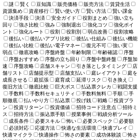
謎
賢く
豆知識
販売価格
販売方法
賃貸生活
資源集め
資産移行
賢い使い方
賢い方法
賢い課金
決済手段
決済
安全ガイド
役割まとめ
強い立ち
回り
強さ比較
強み
強制退出
強化コツ
強化ポイ
ント
強化ルート
役割
役割別
弱点改善
役割攻略
後払い
後払いアプリ比較
後払い仕組み
後払い機能
後払い比較
後払い電子マネー
復元不可
強い実
弱点
徹底攻略
序盤終盤
年齢制限
年齢確認
序盤
序盤おすすめ
序盤の立ち回り
序盤中盤終盤
序盤加
速
序盤攻略
店舗スキャン
引き落としタイミング
店
舗リスト
店舗提示型
店舗支払い
庭レイアウト
庭を
成長させる
庭拡張
庭育成
延滞リスク
引き換え
復旧方法
徹底比較
巨大ボス
払込票クレカ
戦闘支援
手数料
手数料セキュリティ
手数料無料
手順
手
順徹底
払いやり方
払込票
投げ銭
戦略
投資プラ
ン
投資リターン
投資価値
招待コード注意点
招待ミ
ス
招待方法
振込票手順
授業事例
戦績分析ツール
成長条件
必要スキル
怖い
必要スペック
必要額
必須対応
応援方法
快適な生活環境
快適プレイ
快適マイクラ
快適操作
怖さの要素
成功体験談
怖さ