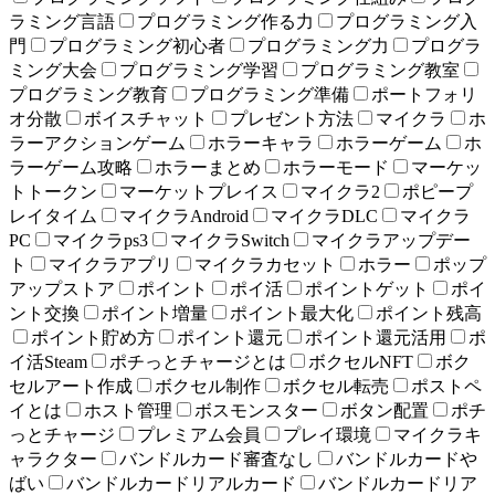
ラミング言語
プログラミング作る力
プログラミング入
門
プログラミング初心者
プログラミング力
プログラ
ミング大会
プログラミング学習
プログラミング教室
プログラミング教育
プログラミング準備
ポートフォリ
オ分散
ボイスチャット
プレゼント方法
マイクラ
ホ
ラーアクションゲーム
ホラーキャラ
ホラーゲーム
ホ
ラーゲーム攻略
ホラーまとめ
ホラーモード
マーケッ
トトークン
マーケットプレイス
マイクラ2
ポピープ
レイタイム
マイクラAndroid
マイクラDLC
マイクラ
PC
マイクラps3
マイクラSwitch
マイクラアップデー
ト
マイクラアプリ
マイクラカセット
ホラー
ポップ
アップストア
ポイント
ポイ活
ポイントゲット
ポイ
ント交換
ポイント増量
ポイント最大化
ポイント残高
ポイント貯め方
ポイント還元
ポイント還元活用
ポ
イ活Steam
ポチっとチャージとは
ボクセルNFT
ボク
セルアート作成
ボクセル制作
ボクセル転売
ポストペ
イとは
ホスト管理
ボスモンスター
ボタン配置
ポチ
っとチャージ
プレミアム会員
プレイ環境
マイクラキ
ャラクター
バンドルカード審査なし
バンドルカードや
ばい
バンドルカードリアルカード
バンドルカードリア