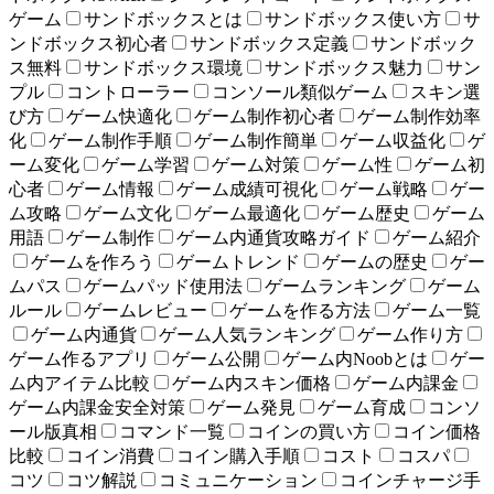
ゲーム
サンドボックスとは
サンドボックス使い方
サ
ンドボックス初心者
サンドボックス定義
サンドボック
ス無料
サンドボックス環境
サンドボックス魅力
サン
プル
コントローラー
コンソール類似ゲーム
スキン選
び方
ゲーム快適化
ゲーム制作初心者
ゲーム制作効率
化
ゲーム制作手順
ゲーム制作簡単
ゲーム収益化
ゲ
ーム変化
ゲーム学習
ゲーム対策
ゲーム性
ゲーム初
心者
ゲーム情報
ゲーム成績可視化
ゲーム戦略
ゲー
ム攻略
ゲーム文化
ゲーム最適化
ゲーム歴史
ゲーム
用語
ゲーム制作
ゲーム内通貨攻略ガイド
ゲーム紹介
ゲームを作ろう
ゲームトレンド
ゲームの歴史
ゲー
ムパス
ゲームパッド使用法
ゲームランキング
ゲーム
ルール
ゲームレビュー
ゲームを作る方法
ゲーム一覧
ゲーム内通貨
ゲーム人気ランキング
ゲーム作り方
ゲーム作るアプリ
ゲーム公開
ゲーム内Noobとは
ゲー
ム内アイテム比較
ゲーム内スキン価格
ゲーム内課金
ゲーム内課金安全対策
ゲーム発見
ゲーム育成
コンソ
ール版真相
コマンド一覧
コインの買い方
コイン価格
比較
コイン消費
コイン購入手順
コスト
コスパ
コツ
コツ解説
コミュニケーション
コインチャージ手