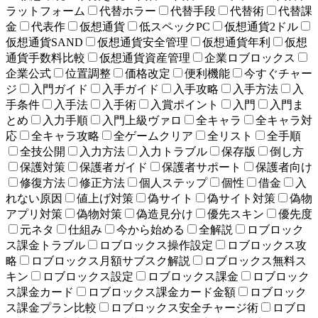
ラットフォーム
代替ホラー
代替手段
代替術
代替課
金
代表作
仮想通貨
低スペックPC
仮想通貨2ドル
仮想通貨SAND
仮想通貨安全管理
仮想通貨年利
仮想
通貨手数料比較
仮想通貨資産管理
企業ロブロックス
企業公式
位置調整
価格改定
便利機能
今すぐチャー
ジ
入門ガイド
入手ガイド
入手攻略
入手方法
入
手条件
入手法
入手術
入賞ポイント
入門
入門ま
とめ
入力手順
入門上級ヴァロ
全キャラ
全キャラ対
応
全キャラ攻略
全ゲームクリア
全リスト
全手順
全技公開
入力方法
入力トラブル
保存版
倒し方
保護対策
保護者ガイド
保護者サポート
保護者向け
修復方法
修正方法
個人ステップ
個性
借金
入
れない原因
値上げ対策
偽サイト
偽サイト対策
偽物
アプリ対策
偽物対策
偽造見分け
優先スキン
優先度
元ネタ
仕組み
今から始める
全解説
ロブロック
ス課金トラブル
ロブロックス操作設定
ロブロックス攻
略
ロブロックス月額サブスク解説
ロブロックス無料ス
キン
ロブロックス設定
ロブロックス課金
ロブロック
ス課金カード
ロブロックス課金カード金額
ロブロック
ス課金プラン比較
ロブロックス安全チャージ術
ロブロ