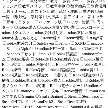
インクラフト
教材比較
教育
教育ツール
教育プログ
ラミング
教育メリット
教育事例
教育効果
教育活用
数字ミーム
新スキン
敵・武器・攻略
敵の数
敵
一覧
敵対処
敵対策
文房具
新アドオン
新キャラ
新キャラクター
パッケージ版
ハッカー対策
0円ス
タート
Robux購入
Robuxお得な買い方
robuxコード
robuxリクエスト
robux受け取り方
robux支払い履歴
robux本当にもらえる
Robux稼ぐ
Robux管理
ROI計算
roblox鬼滅の刃
SafeHaven
Sammy
SAND
sandbox
SandboxAlpha5
SandboxNFT一覧
SandboxNikeコラボ
Sandboxアセット
robux
Roblox顔認証
sandboxゲー
ム
Roblox要素
Roblox無料Robux獲得方法
Roblox版
Roblox特集
roblox画像保存
Roblox神ゲー
roblox管理
Roblox練習
Roblox考察
roblox言語設定
roblox音
Roblox課金
Roblox課金カード選び方
Roblox課金やり方
解説
Roblox課金術
Roblox購入
roblox重い
Roblox開
発ノウハウ
Roblox関連
Roblox電子マネー
Sandboxイ
ベント
Sandboxマーケット攻略
Roblox活用
SteamDeck
おすすめ
Stamina
Steal a Brainrot
Steam
Steam repo
Steam0円プレイ
SteamDeck2
SteamDeckOLED
SteamDeckOLED2
SteamDeckゲーム
Sprunkiスキル解説