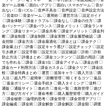
楽ゲーム攻略
面白いアプリ
面白いスマホゲーム
音が
出ない
音パズル
音声不具合
音声設定
音声設定方法
音楽ID
音楽ゲーム
運用術
運営方法
設定ガイド
課金体験
課金トラブル
課金なし
課金の仕方
課
金パッケージ
課金バランス
課金メリット
課金ランキ
ング
課金リターン
課金共有
課金デメリット
課金判
断
課金制度
課金制限
課金実態
課金履歴確認
課
金控除
課金方法
課金最適化
課金とは
課金テク
課金爆上げ
評価
設定キャラ選び
設定チェック
設定
引き継ぎ
設定手順
設定方法
設定確認
詐欺
詐欺
防止方法
評価まとめ
課金コンテンツ
話題の用語
誰
でも作れる
課金
課金1位
課金アイテム
課金お得
課金カード利用方法
課金カスタム
課金クリア
課金比
較
課金特典まとめ
運営
追加キャラ
購入方法
購
入法
超入門
超簡単
距離管理
軽くするコツ
返品
返金ポリシー
退会手続き
購入タイミング
送料
通販
通販サイト
進め方
進化一覧
進路管理
遊び
方
遊び方ガイド
運命考察
購入履歴管理
購入ガイド
課金秘密
論理的思考
課金管理
課金管理アプリ
課金編成
課金術
課金解放
課金解説
課金額
調査