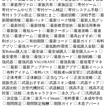
境
家庭用ヴァロ
家族共有
家族設定
寄付ゲーム
寄付ゲームやり方
寄付ゲーム検証
寄付システム手順
寄付トラブル防止
探偵たまご
接続切断
決戦予想
最
新開催情報
最新パッチ
最新リーク情報
最新人気グッ
ズ
最新対応
最新情報
最新教育技術
最新活用事例
最新版
最短ルート
最新クーポン
最速攻略
最速
方法
最適ゲーム
最適化
最適術
最高おすすめ
有
利ポジション
有効期限
最新コード
最新ガイド
有料
アプリ
最強ガーデン
最低動作環境
最低購入金額
最
安Robux購入法
最安値
最安値購入
最安購入ルート
最安運用
最強
最強コツ
最新カード
最強戦略
最
強武器
最強武器 VALORANT
最強装備
最強電子マネ
ー
最新
最新アップデート
最新アプデ
最新イベント
有料アイテム
有料パス
暗殺者vs保安官2
武器構成
正体考察
正体解説
正当なプレイ
正攻法攻略
正
規販売店
武器おすすめ
武器スキン価格
武器ティア
武器比較
次世代機対応
武器解説
残高不足
残高不足
対策
比較
水色キャラクター
永久プレイ
汎用武器
決定版
正体
楽天ペイSteam
有料要素
未成年学生
期間限定
期間限定報酬
期限ガイド
木造アパート