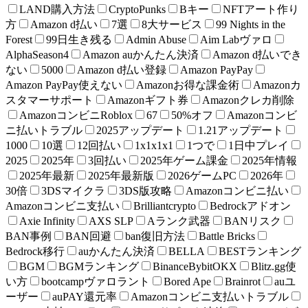
LAND購入方法
CryptoPunks
Bキー
NFTアート作り
方
Amazon d払い
7選
8大サービス
99 Nights in the
Forest
99日生き残る
Admin Abuse
Aim Labヴァロ
AlphaSeason4
Amazon auかんたん決済
Amazon d払いでき
ない
5000
Amazon d払い登録
Amazon PayPay
Amazon PayPay使えない
Amazonお得な課金術
Amazonカ
スタマーサポート
Amazonギフト券
Amazonクレカ削除
AmazonコンビニRoblox
67
50%オフ
Amazonコンビ
ニ払いトラブル
2025アップデート
1.21アップデート
1000
10選
12回払い
1x1x1x1
1つで
1日中プレイ
2025
2025年
3回払い
2025年ゲーム課金
2025年情報
2025年最新
2025年最新版
2026ゲームPC
2026年
30倍
3DSマイクラ
3DS版攻略
Amazonコンビニ払い
Amazonコンビニ支払い
Brilliantcrypto
Bedrockアドオン
Axie Infinity
AXS SLP
Aランク武器
BANリスク
BAN事例
BAN回避
ban復旧方法
Battle Bricks
Bedrock移行
auかんたん決済
BELLA
BESTランキング
BGM
BGMランキング
BinanceBybitOKX
Blitz.gg使
い方
bootcampヴァロラント
Bored Ape
Brainrot
auユ
ーザー
auPAY還元率
Amazonコンビニ支払いトラブル