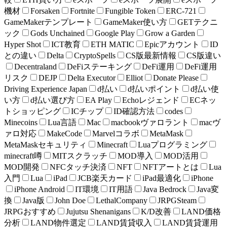
機材
Forsaken
Fortnite
Fungible Token
ERC-721
GameMakerテンプレート
GameMaker使い方
GETテクニ
ック
Gods Unchained
Google Play
Grow a Garden
Hyper Shot
ICT教育
ETH MATIC
Epicアカウント
ID
との違い
Delta
CryptoSpells
CS版最新情報
CS版違い
Decentraland
DeFiステーキング
DeFi運用
DeFi運用
リスク
DEJP
Delta Executor
Elliot
Donate Please
Driving Experience Japan
d払い
d払いポイント
d払い使
い方
d払い選び方
EA Play
Echoレジェンド
ECネッ
トショッピング
ICチップ
ID確認方法
codes
Minecoins
Lua言語
Mac
macbookヴァロラント
macヴ
ァロ対応
MakeCode
Marvelコラボ
MetaMask
MetaMaskセキュリティ
Minecraft
Luaプログラミング
minecraft噂
MITスクラッチ
MOD導入
MOD活用
MOD開発
NFCタッチ決済
NFT
NFTアートとは
Lua
入門
Lua
iPad
JCB楽天カード
iPad最適化
iPhone
iPhone Android
IT環境
IT用語
Java Bedrock
Java変
換
Java版
John Doe
LethalCompany
JRPGSteam
JRPGおすすめ
Jujutsu Shenanigans
K/D改善
LAND価格
分析
LAND物件選定
LAND賃貸収入
LAND賃貸運用