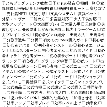
子どもプログラミング教室
子どもの騒音
報酬一覧
変
異攻略
報酬活用
報酬獲得
報酬獲得ルート
増額コツ
売れ筋NFT
変更手順
変異システム
変異ペット
外部GPUヴァロ
始め方
多言語対応
大人子供対応
大型アップデート
大画面プレイ
大量入手
天候別
失
敗しない
失敗防止
始める理由
協力ホラーゲーム
協
力プレイ
公式
初心者ヴァロ紹介
出現方法
出現条件
分割手数料
分析
初めてのRobux購入ガイド
初心者
初心者アバター
初心者インストール
初心者エージェ
ント
出現パターン
初心者エイム
初心者ガイド
初心
者キャラ
初心者ゲーム
初心者サポート
初心者プログ
ラミング
初心者プログラミング学習
初心者ルート
出
現場所
出演シーン
初心者向け
公式ニュース
公式ア
イテム
公式イベント
公式イラスト
公式ガイド
公式
キャンペーン
公式グッズ
公式コード
公式ショップ
公式プロモ
再登録
公式マイクラ
公式マイクラアプリ
公式商品
公式情報
公式設定
公式購入
共同制作
共有手順
共有方法
初心者入門
初心者向けRoblox制
作
協力サバイバル
効率的な集め方
加速させる
効率
効率アップ
効率プレイ
効率レベル上げ
効率化