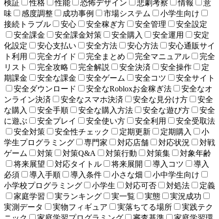
検証
性格
性能
恐怖デザイン
悲劇考察
情報
意
味
感度調整
成功事例
市場システム
小学生向け
接続トラブル
安心
安全稼ぎ方
安全管理
安全設定
安全課金
安全課金対策
安全購入
安全運用
安定
化設定
安心支払い
安全方法
安心方法
安心通販サイ
ト利用
完全ガイド
完全まとめ
完全マニュアル
完全
リスト
完全攻略
完全解説
安全決済
安全操作
定
期課金
安全な課金
安全ゲーム
安全コツ
安全サイト
安全ダウンロード
安全なRobloxお金稼ぎ法
安全なオ
ンライン決済
安全なスマホ決済
安全な見分け方
安全
な購入
安全手順
安全な購入方法
安全な遊び方
安全
に遊ぶ
安全プレイ
安全使い方
安全利用
安全受取法
安全対策
安全性チェック
定期更新
定期購入
小
学生プログラミング
専門家
対応店舗
対応状況
対戦
ゲーム
対策
対策Q&A
対策行動
対策集
対象年齢
将来展望
対応タイトル
将来展開
導入コツ
導入
必須
導入手順
導入条件
小さな畑
小中学生向け
小学校プログラミング
小学生
対応可否
対処法
定義
家庭学習
実ランキング
実一覧
実態
実況成功
実測データ
実物フィギュア
実落ちてる場所
実践テク
ニック
家庭学習プログラミング
審査基準
家庭学習環