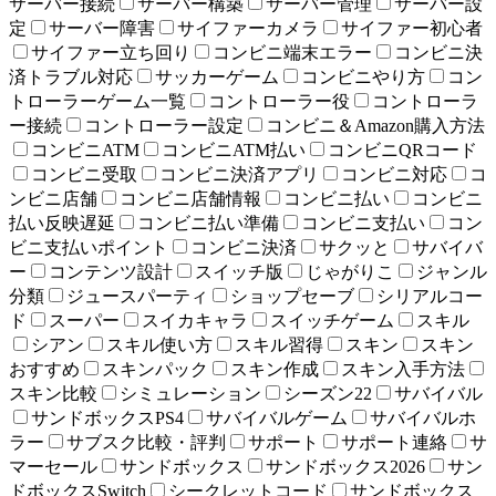
サーバー接続
サーバー構築
サーバー管理
サーバー設
定
サーバー障害
サイファーカメラ
サイファー初心者
サイファー立ち回り
コンビニ端末エラー
コンビニ決
済トラブル対応
サッカーゲーム
コンビニやり方
コン
トローラーゲーム一覧
コントローラー役
コントローラ
ー接続
コントローラー設定
コンビニ＆Amazon購入方法
コンビニATM
コンビニATM払い
コンビニQRコード
コンビニ受取
コンビニ決済アプリ
コンビニ対応
コ
ンビニ店舗
コンビニ店舗情報
コンビニ払い
コンビニ
払い反映遅延
コンビニ払い準備
コンビニ支払い
コン
ビニ支払いポイント
コンビニ決済
サクッと
サバイバ
ー
コンテンツ設計
スイッチ版
じゃがりこ
ジャンル
分類
ジュースパーティ
ショップセーブ
シリアルコー
ド
スーパー
スイカキャラ
スイッチゲーム
スキル
シアン
スキル使い方
スキル習得
スキン
スキン
おすすめ
スキンパック
スキン作成
スキン入手方法
スキン比較
シミュレーション
シーズン22
サバイバル
サンドボックスPS4
サバイバルゲーム
サバイバルホ
ラー
サブスク比較・評判
サポート
サポート連絡
サ
マーセール
サンドボックス
サンドボックス2026
サン
ドボックスSwitch
シークレットコード
サンドボックス