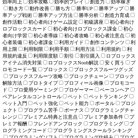
効率向上
効率攻略
効率的プレイ
創造力
効率稼ぎ
動き方
動作改善
勝ち方
勝率UP
勝率アップ
勝
率アップ戦術
勝率アップ方法
勝率分析
創造力育成
創作活動
初心者向けゲーム設定
初級講座
初心者向け
ロブロックスカード
初心者向けロブロックス課金
初心
者向け学習
初心者導線
初心者攻略
初心者注意点
初
心者装備
初心者課金
利用ガイド
創作コンテンツ
利
用上限
利用制限
利用手順
利用方法
利用規約
利
用規約違反
利用限度額
割引
割引購入
ロブロックス
アイテム消失対策
ロブロックスNoob解説
安く買う
プ
ロモコード一覧
ブロックス
ブロックスフルーツグッズ
ブロックスフルーツ攻略
ブロックチェーン
ブロック
解除方法
プロトタイプ
プロフィール画像
プロモコー
ド
プロ愛用ゲーミング
プロゲーマー
ベーコンヘア
ペアレンタルコントロール
ペット
ペットランキング
ペット入門
ペット強化
ペット能力
ポータル
プロジ
ェクト
プログラム苦手
ボーナス
プログラミングチャ
レンジ
プレミアム特典と注意点
プレミア参加条件
プ
レミア報酬
フレンドアンブロック
プログラミング
プ
ログラミングコード
プログラミングスクールランキング
プログラミングソフト
プログラミング仕組み
プログ