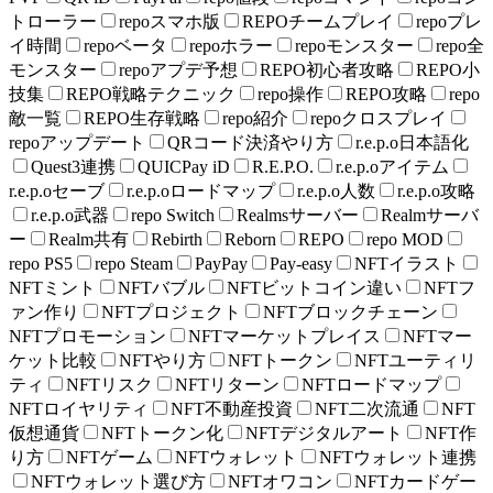
トローラー
repoスマホ版
REPOチームプレイ
repoプレ
イ時間
repoベータ
repoホラー
repoモンスター
repo全
モンスター
repoアプデ予想
REPO初心者攻略
REPO小
技集
REPO戦略テクニック
repo操作
REPO攻略
repo
敵一覧
REPO生存戦略
repo紹介
repoクロスプレイ
repoアップデート
QRコード決済やり方
r.e.p.o日本語化
Quest3連携
QUICPay iD
R.E.P.O.
r.e.p.oアイテム
r.e.p.oセーブ
r.e.p.oロードマップ
r.e.p.o人数
r.e.p.o攻略
r.e.p.o武器
repo Switch
Realmsサーバー
Realmサーバ
ー
Realm共有
Rebirth
Reborn
REPO
repo MOD
repo PS5
repo Steam
PayPay
Pay-easy
NFTイラスト
NFTミント
NFTバブル
NFTビットコイン違い
NFTフ
ァン作り
NFTプロジェクト
NFTブロックチェーン
NFTプロモーション
NFTマーケットプレイス
NFTマー
ケット比較
NFTやり方
NFTトークン
NFTユーティリ
ティ
NFTリスク
NFTリターン
NFTロードマップ
NFTロイヤリティ
NFT不動産投資
NFT二次流通
NFT
仮想通貨
NFTトークン化
NFTデジタルアート
NFT作
り方
NFTゲーム
NFTウォレット
NFTウォレット連携
NFTウォレット選び方
NFTオワコン
NFTカードゲー