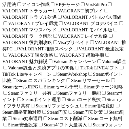
活用法
アイコン作成
VPチャージ
VoxEditPro
VALORANT トラッカー
VALORANT 初プレイ
VALORANT トラブル対処
VALORANT バトルパス価値
VALORANT プレイ環境
VALORANT プロデバイス
VALORANT マウスパッド
VALORANT モバイル版
VALORANT ラーク解説
VALORANT レイナ攻略
VALORANT 役割別攻略
Visaプリペイド
VALORANT 推
奨PC
VALORANT 推奨スペック
VALORANT 最適設定
VALORANT 課金攻略
VALORANT 起動手順
VALORANT 魅力解説
Valorantキャンペーン
Valorant課金
Valorant課金と決済アプリの関係
TikTok LIVEギフト
TikTok Liteキャンペーン
SteamWorkshop
Steamポイント
比較
Steamコスパランキング
Steamサマーセール
SteamセールJRPG
Steamセール予想
Steamチャージ戦略
Steamファミリー共有
Steamファミリー機能
Steamポ
イント
Steamポイント運用
Steamコード裏技
Steamラ
イブラリ共有
Steamリファビッシュ
Steam価格変動
Steam価格変動対策
Steam円安
Steam円安対策
Steam副
業
Steam効率運用
Steamコスト削減
Steamコード無料
Steam安全設定
Steamギフト大量購入
Steamウォレッ