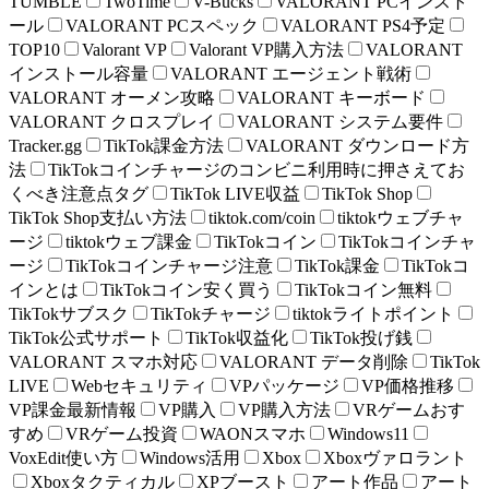
TUMBLE
TwoTime
V-Bucks
VALORANT PCインスト
ール
VALORANT PCスペック
VALORANT PS4予定
TOP10
Valorant VP
Valorant VP購入方法
VALORANT
インストール容量
VALORANT エージェント戦術
VALORANT オーメン攻略
VALORANT キーボード
VALORANT クロスプレイ
VALORANT システム要件
Tracker.gg
TikTok課金方法
VALORANT ダウンロード方
法
TikTokコインチャージのコンビニ利用時に押さえてお
くべき注意点タグ
TikTok LIVE収益
TikTok Shop
TikTok Shop支払い方法
tiktok.com/coin
tiktokウェブチャ
ージ
tiktokウェブ課金
TikTokコイン
TikTokコインチャ
ージ
TikTokコインチャージ注意
TikTok課金
TikTokコ
インとは
TikTokコイン安く買う
TikTokコイン無料
TikTokサブスク
TikTokチャージ
tiktokライトポイント
TikTok公式サポート
TikTok収益化
TikTok投げ銭
VALORANT スマホ対応
VALORANT データ削除
TikTok
LIVE
Webセキュリティ
VPパッケージ
VP価格推移
VP課金最新情報
VP購入
VP購入方法
VRゲームおす
すめ
VRゲーム投資
WAONスマホ
Windows11
VoxEdit使い方
Windows活用
Xbox
Xboxヴァロラント
Xboxタクティカル
XPブースト
アート作品
アート