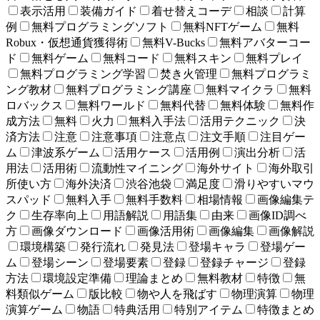
表示活用
装備ガイド
着せ替えコーデ
相談
計算
例
無料プログラミングソフト
無料NFTゲーム
無料
Robux・仮想通貨獲得術
無料V-Bucks
無料アバターコー
ド
無料ゲーム
無料コード
無料スキン
無料プレイ
無料プログラミング学習
焚き火管理
無料プログラミ
ング教材
無料プログラミング講座
無料マイクラ
無料
ロバックス
無料ワールド
無料代替
無料体験
無料作
成方法
無料
火力
無料入手法
活用テクニック
決
済方法
注意
注意事項
注意点
注文手順
注目ゲー
ム
津波系ゲーム
活用ケース
活用例
演出分析
活
用法
活用術
流動性マイニング
海外サイト
海外取引
所使い方
海外決済
渋谷池袋
満足度
滑りやすいマウ
スパッド
無料入手
無料手数料
相場情報
画像編集テ
ク
生存率向上
用語解説
用語集
由来
画像ID調べ
方
画像ダウンロード
画像活用術
画像編集
画像解説
環境構築
発行流れ
発見法
登場キャラ
登場ゲー
ム
登場シーン
登場要素
登録
登録チャージ
登録
方法
環境設定準備
理論まとめ
無料教材
特徴
無
料類似ゲーム
版比較
物や人を飛ばす
物理演算
物理
演算ゲーム
物語
特典活用
特別アイテム
特徴まとめ