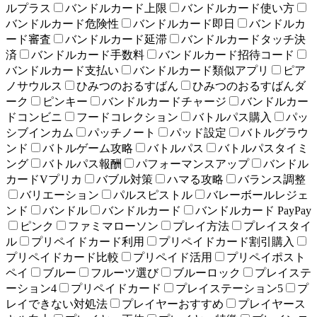
ルプラス
バンドルカード上限
バンドルカード使い方
バンドルカード危険性
バンドルカード即日
バンドルカ
ード審査
バンドルカード延滞
バンドルカードタッチ決
済
バンドルカード手数料
バンドルカード招待コード
バンドルカード支払い
バンドルカード類似アプリ
ピア
ノサウルス
ひみつのおるすばん
ひみつのおるすばんダ
ーク
ピンキー
バンドルカードチャージ
バンドルカー
ドコンビニ
フードコレクション
バトルパス購入
パッ
シブインカム
パッチノート
パッド設定
バトルグラウ
ンド
バトルゲーム攻略
バトルパス
バトルパスタイミ
ング
バトルパス報酬
パフォーマンスアップ
バンドル
カードVプリカ
バブル対策
ハマる攻略
バランス調整
バリエーション
パルスピストル
バレーボールレジェ
ンド
バンドル
バンドルカード
バンドルカード PayPay
ピンク
ファミマローソン
プレイ方法
プレイスタイ
ル
プリペイドカード利用
プリペイドカード割引購入
プリペイドカード比較
プリペイド活用
プリペイポスト
ペイ
ブルー
フルーツ選び
ブルーロック
プレイステ
ーション4
プリペイドカード
プレイステーション5
プ
レイできない対処法
プレイヤーおすすめ
プレイヤース