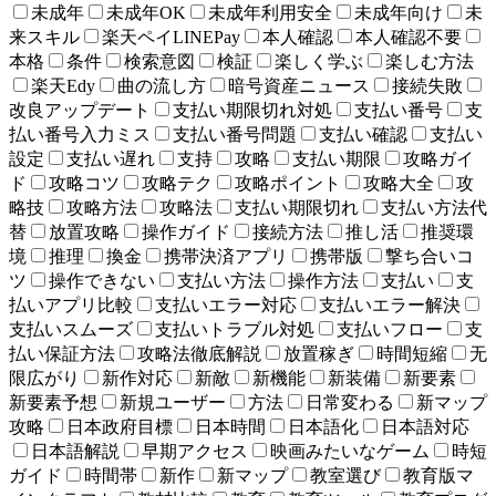
未成年
未成年OK
未成年利用安全
未成年向け
未
来スキル
楽天ペイLINEPay
本人確認
本人確認不要
本格
条件
検索意図
検証
楽しく学ぶ
楽しむ方法
楽天Edy
曲の流し方
暗号資産ニュース
接続失敗
改良アップデート
支払い期限切れ対処
支払い番号
支
払い番号入力ミス
支払い番号問題
支払い確認
支払い
設定
支払い遅れ
支持
攻略
支払い期限
攻略ガイ
ド
攻略コツ
攻略テク
攻略ポイント
攻略大全
攻
略技
攻略方法
攻略法
支払い期限切れ
支払い方法代
替
放置攻略
操作ガイド
接続方法
推し活
推奨環
境
推理
換金
携帯決済アプリ
携帯版
撃ち合いコ
ツ
操作できない
支払い方法
操作方法
支払い
支
払いアプリ比較
支払いエラー対応
支払いエラー解決
支払いスムーズ
支払いトラブル対処
支払いフロー
支
払い保証方法
攻略法徹底解説
放置稼ぎ
時間短縮
无
限広がり
新作対応
新敵
新機能
新装備
新要素
新要素予想
新規ユーザー
方法
日常変わる
新マップ
攻略
日本政府目標
日本時間
日本語化
日本語対応
日本語解説
早期アクセス
映画みたいなゲーム
時短
ガイド
時間帯
新作
新マップ
教室選び
教育版マ