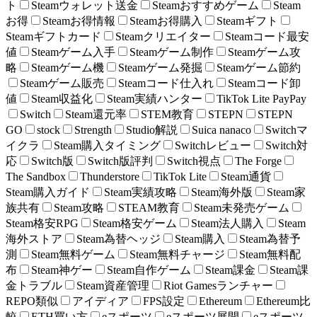
ト
Steamウォレット送金
Steamおすすめゲーム
Steam
お得
Steamお得情報
Steamお得購入
Steamギフト
Steamギフトカード
Steamクリエイター
Steamコード最安
値
Steamゲーム入手
Steamゲーム制作
Steamゲーム攻
略
Steamゲーム機
Steamゲーム発掘
Steamゲーム節約
Steamゲーム販売
Steamコード仕入れ
Steamコード卸
値
Steam収益化
Steam実績ハンター
TikTok Lite PayPay
Switch
Steam還元率
STEM教育
STEPN
STEPN
GO
stock
Strength
Studio解説
Suica nanaco
Switchマ
イクラ
Steam購入タイミング
Switchレビュー
Switch対
応
Switch版
Switch版評判
Switch視点
The Forge
The Sandbox
Thunderstore
TikTok Lite
Steam通貨
Steam購入ガイド
Steam実績攻略
Steam海外版
Steam家
族共有
Steam攻略
STEAM教育
Steam未発売ゲーム
Steam格安RPG
Steam格安ゲーム
Steam法人購入
Steam
海外ストア
Steam為替ヘッジ
Steam購入
Steam為替予
測
Steam無料ゲーム
Steam無料チャージ
Steam無料配
布
Steam神ゲー
Steam自作ゲーム
Steam課金
Steam課
金トラブル
Steam資産管理
Riot Gamesランチャー
REPO類似
アイディア
FPS設定
Ethereum
Ethereum比
較
ETH買い方
eスポーツ
eスポーツ展開
eスポーツ