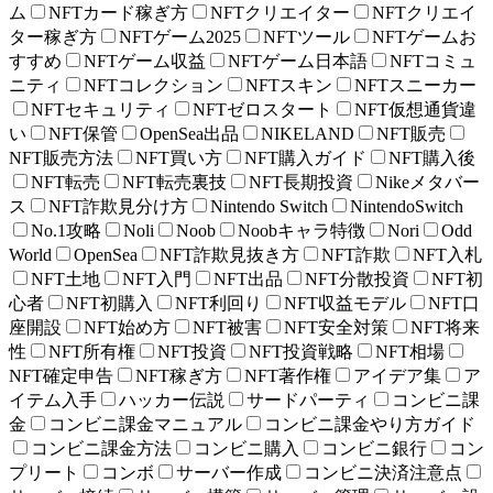
ム
NFTカード稼ぎ方
NFTクリエイター
NFTクリエイ
ター稼ぎ方
NFTゲーム2025
NFTツール
NFTゲームお
すすめ
NFTゲーム収益
NFTゲーム日本語
NFTコミュ
ニティ
NFTコレクション
NFTスキン
NFTスニーカー
NFTセキュリティ
NFTゼロスタート
NFT仮想通貨違
い
NFT保管
OpenSea出品
NIKELAND
NFT販売
NFT販売方法
NFT買い方
NFT購入ガイド
NFT購入後
NFT転売
NFT転売裏技
NFT長期投資
Nikeメタバー
ス
NFT詐欺見分け方
Nintendo Switch
NintendoSwitch
No.1攻略
Noli
Noob
Noobキャラ特徴
Nori
Odd
World
OpenSea
NFT詐欺見抜き方
NFT詐欺
NFT入札
NFT土地
NFT入門
NFT出品
NFT分散投資
NFT初
心者
NFT初購入
NFT利回り
NFT収益モデル
NFT口
座開設
NFT始め方
NFT被害
NFT安全対策
NFT将来
性
NFT所有権
NFT投資
NFT投資戦略
NFT相場
NFT確定申告
NFT稼ぎ方
NFT著作権
アイデア集
ア
イテム入手
ハッカー伝説
サードパーティ
コンビニ課
金
コンビニ課金マニュアル
コンビニ課金やり方ガイド
コンビニ課金方法
コンビニ購入
コンビニ銀行
コン
プリート
コンボ
サーバー作成
コンビニ決済注意点