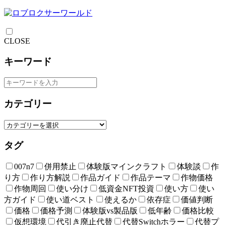
CLOSE
キーワード
カテゴリー
タグ
007n7
併用禁止
体験版マインクラフト
体験談
作
り方
作り方解説
作品ガイド
作品テーマ
作物価格
作物周回
使い分け
低資金NFT投資
使い方
使い
方ガイド
使い道ベスト
使えるか
依存症
価値判断
価格
価格予測
体験版vs製品版
低年齢
価格比較
仮想環境
代引き廃止代替
代替Switchホラー
代替プ