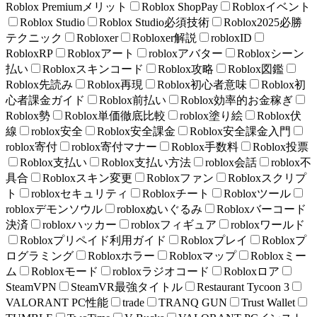
Roblox Premiumメリット
Roblox ShopPay
Robloxイベント
Roblox Studio
Roblox Studio必須技術
Roblox2025必勝
テクニック
Robloxer
Robloxer解説
robloxID
RobloxRP
Robloxアート
robloxアバター
Robloxシーン
払い
Robloxスキンコード
Roblox攻略
Roblox図鑑
Roblox先読み
Roblox再現
Roblox初心者意味
Roblox初
心者課金ガイド
Roblox前払い
Roblox効率的お金稼ぎ
Roblox勢
Roblox単価徹底比較
roblox塗り絵
Roblox伏
線
roblox安全
Roblox安全課金
Roblox安全課金入門
roblox寄付
roblox寄付マナー
Roblox手数料
Roblox投票
Roblox支払い
Roblox支払い方法
roblox会話
roblox不
具合
Robloxスキン変更
Robloxファン
Robloxスクリプ
ト
robloxセキュリティ
Robloxチート
Robloxツール
robloxデモンソウル
robloxぬいぐるみ
Robloxバーコード
決済
robloxハッカー
robloxフィギュア
robloxワールド
Robloxプリペイド利用ガイド
Robloxプレイ
Robloxプ
ログラミング
Robloxホラー
Robloxマップ
Robloxミー
ム
Robloxモード
robloxラジオコード
Robloxロア
SteamVPN
SteamVR最強タイトル
Restaurant Tycoon 3
VALORANT PC性能
trade
TRANQ GUN
Trust Wallet