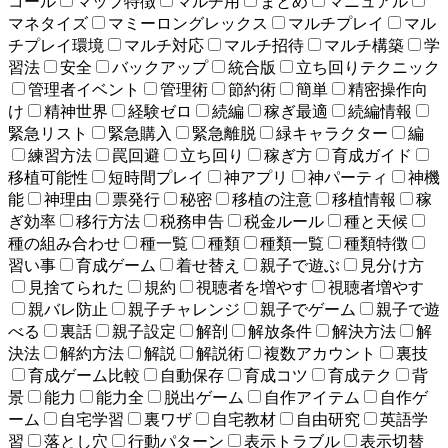
コール
マップ特徴
マルチ用
まとめ
マニュアル
マネタイズ
マミーロングレックス
マルチプレイ
マル
チプレイ環境
マルチ対応
マルチ招待
マルチ構築
学
習法
安全
バックアップ
統合版
立ち回りテクニック
管理者イベント
管理術
節約術
簡単
精密操作向
け
精神世界
経験ゼロ
続編
稼ぎ最適
続編情報
緊急リスト
緊急購入
緊急離脱
緑キャラクター
編
練習方法
罠回避
立ち回り
稼ぎ方
育成ガイド
移植可能性
短時間プレイ
神アプリ
神パーティ
神機
能
神理由
票発行
秘密
移植の注意
移植情報
稼
ぎ効率
移行方法
税務申告
税金ルール
種と天候
種の組み合わせ
種一覧
種類
種類一覧
種類特徴
習い事
育成ゲーム
着せ替え
親子で遊ぶ
見分け方
見捨てられた
規約
視聴者を増やす
視聴者増やす
親バレ防止
親子チャレンジ
親子でゲーム
親子で遊
べる
裏話
親子設定
解剖
解放条件
解決方法
解
決法
解約方法
解説
解説術
複数アカウント
裏技
育成ゲーム比較
自動保存
育成コツ
育成テク
背
景
能力
能力全
脱出ゲーム
自作アイテム
自作ゲ
ーム
自宅学習
裏ワザ
自宅教材
自由研究
英語学
習
落とし穴
行動パターン
表示トラブル
表示切替