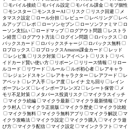
モバイル接続
モバイル設定
モバイル課金
モブ個性
モンスター
モンスターAI
リスク
リスク回避
メ
タマスク設定
ロール分担
レビュー
レベリング
レベ
ルアップ
レポ
ローソンセブン
ローソンファミマ
ロ
ーソン支払い
ロードマップ
ログアウト問題
レストラ
ン経営
ログアウト方法
ログイン問題
ロバックス
ロ
バックスカード
ロバックスチャージ
ロバックス無料
ロブロックス
ロブロックスAmazon課金カード
レッド
レシピ集
リスク対策
レアイベント
リスト
リペ
イドカード賢い使い方
リボーン
リリース情報
リロー
ルコード
リワード
ルール
ルポ初心者
レアキャラ
レジェンドスキン
レアキャラクター
レアフード
レ
アペット
レア入手
レア度
レイナ 立ち回り
レイン
ボーフレンズ
レインボーフレンズ2
レシート保管
メ
モリ不足対策
メタバース投資リスク
マイクラスイッチ
マイクラ続編
マイクラ最新
マイクラ最新情報
マイ
クラ村人
マイクラ正規版
マイクラ歴史
マイクラ比較
マイクラ無料
マイクラ無料アプリ
マイクラ解説
マ
イクラ攻略法
マイクラ設定
マイクラ購入
マイクラ遊
び方
マイクラ配信
マイク設定
マインクラフト
マイ