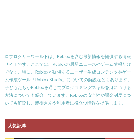
Amazon支払い方法
ASSET価格調査
Amazon残高
Amazon決済エラー
Amazon請求書払い
Amazon返金サポート
Android
Android設定
Apex Coins
Apex Legends
ASSET仕入れ戦略
NFTアート仕組み
NFTアイテム
repo設定
PS3版マインクラフト
PlayStationマイクラ
ロブロクサーワールドは、Robloxを含む最新情報を提供する情報
PlayToEarn
PLS DONATE
Polygon
サイトです。ここでは、Robloxの最新ニュースやゲーム情報だけ
でなく、特に、Robloxが提供するユーザー生成コンテンツやゲー
Polygon比較
Premium定期購入お得度
ム作成ツール「Roblox Studio」についての解説などもあります。
Procreate NFT
PS3とPCの違い
PS4
子どもたちがRobloxを通じてプログラミングスキルを身につける
PINコードチャージ方法
PS4タクティカルFPS
方法についても紹介しています。Robloxの安全性や課金制度につ
PS4マイクラ値段
PS4対応
PS5
PS5ヴァロ
いても解説し、親御さんや利用者に役立つ情報を提供します。
PS5ゲーム一覧
PS5マイクラ
PS5級性能
Play to Earn
PC版 VALORANT
PVPマップ
人気記事
PayPay楽天ペイ
PayPay auPAY
PayPay d払い
PayPay QUICPay
PayPay Suica
PayPayポイント