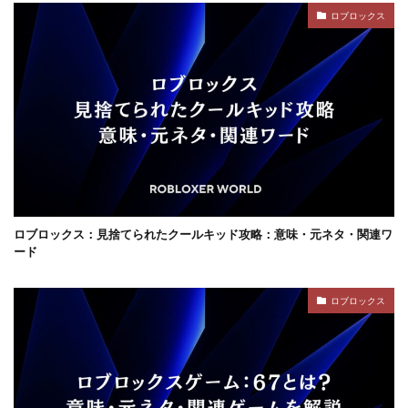
ジャンル分類
ジュースパーティ
ショップセーブ
ロブロックス
シリアルコード
スーパー
スイカキャラ
スイッチゲーム
スキル
シアン
スキル使い方
スキル習得
スキン
スキンおすすめ
スキンパック
スキン作成
スキン入手方法
スキン比較
シミュレーション
シーズン22
サバイバル
サンドボックスPS4
サバイバルゲーム
サバイバルホラー
サブスク比較・評判
サポート
サポート連絡
サマーセール
サンドボックス
ロブロックス：見捨てられたクールキッド攻略：意味・元ネタ・関連ワ
ード
サンドボックス2026
サンドボックスSwitch
シークレットコード
サンドボックスゲーム
ロブロックス
サンドボックスとは
サンドボックス使い方
サンドボックス初心者
サンドボックス定義
サンドボックス無料
サンドボックス環境
サンドボックス魅力
サンプル
コントローラー