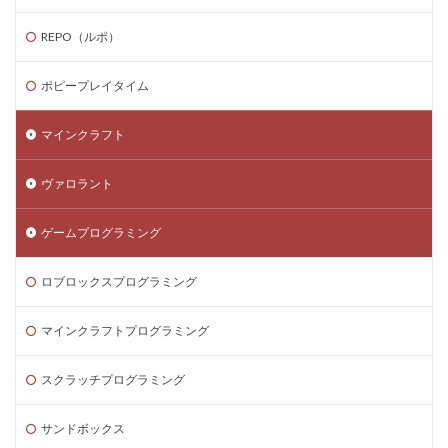
ゲーム内スキン価格
ゲーム内課金
REPO（ルポ）
ゲーム内課金安全対策
ゲーム発見
ゲーム育成
コンソール版真相
コマンド一覧
コインの買い方
ポピープレイタイム
コイン価格比較
コイン消費
コイン購入手順
マインクラフト
コスト
コスパ
コツ
コツ解説
コミュニケーション
コインチャージ手順
ヴァロラント
コミュニティ
コミュニティ活用
コラボゲーム
コレクション
コレクションイベント
ゲームプログラミング
コレクショングッズ
コンソールFPS
コンソール版
ロブロックスプログラミング
コンソール版対応
コインチャージ方法
コイン
ゲーム自由度
ゲーム音楽
ゲーム設定
マインクラフトプログラミング
ゲーム設定ガイド
ゲーム課金
ゲーム課金決済アプリ
ゲーム課金注意点
スクラッチプログラミング
ゲーム購入
ゲーム開発
ゲーム音声
サンドボックス
ゲーム魅力
コード活用
ゲット
コードまとめ