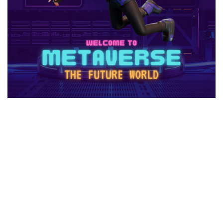
1日中プレイ
2025
2025年
3回払い
2025年ゲーム課金
2025年情報
2025年最新
2025年最新版
2026ゲームPC
2026年
30倍
3DSマイクラ
3DS版攻略
Amazonコンビニ払い
Amazonコンビニ支払い
Brilliantcrypto
Bedrockアドオン
Axie Infinity
AXS SLP
Aランク武器
BANリスク
BAN事例
BAN回避
ban復旧方法
Battle Bricks
Bedrock移行
auかんたん決済
BELLA
BESTランキング
BGM
BGMランキング
BinanceBybitOKX
Blitz.gg使い方
bootcampヴァロラント
Bored Ape
Brainrot
auユーザー
auPAY還元率
Amazonコンビニ支払いトラブル
Amazon支払いエラー
Amazonサポート連絡
Amazonデビットカード
Amazonペイチャージ
Amazonポイント使い道