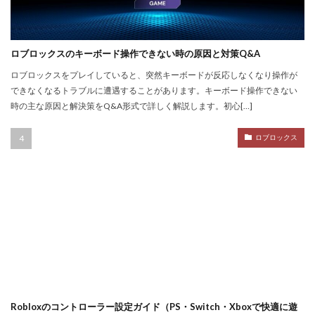
NFT不動産投資
NFT二次流通
NFT仮想通貨
NFTトークン化
NFTデジタルアート
NFT作り方
NFTゲーム
NFTウォレット
NFTウォレット連携
ロブロックスのキーボード操作できない時の原因と対策Q&A
NFTウォレット選び方
NFTオワコン
ロブロックスをプレイしていると、突然キーボードが反応しなくなり操作が
できなくなるトラブルに遭遇することがあります。キーボード操作できない
NFTカードゲーム
NFTカード稼ぎ方
時の主な原因と解決策をQ&A形式で詳しく解説します。初心[…]
NFTクリエイター
NFTクリエイター稼ぎ方
NFTゲーム2025
NFTツール
NFTゲームおすすめ
ロブロックス
NFTゲーム収益
NFTゲーム日本語
NFTコミュニティ
NFTコレクション
NFTスキン
NFTスニーカー
NFTセキュリティ
NFTゼロスタート
NFT仮想通貨違い
NFT保管
OpenSea出品
NIKELAND
NFT販売
NFT販売方法
NFT買い方
NFT購入ガイド
NFT購入後
NFT転売
NFT転売裏技
NFT長期投資
Nikeメタバース
NFT詐欺見分け方
Robloxのコントローラー設定ガイド（PS・Switch・Xboxで快適に遊