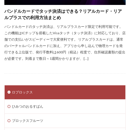
Steamサマーセール
SteamセールJRPG
バンドルカードでタッチ決済はできる？リアルカード・リア
Steamセール予想
Steamチャージ戦略
ルプラスでの利用方法まとめ
Steamファミリー共有
Steamファミリー機能
バンドルカードのタッチ決済は、リアルプラスカード限定で利用可能です。
Steamポイント
Steamポイント運用
この機能はICチップを搭載したVisaタッチ（タッチ決済）に対応しており、店
舗での支払いがスピーディーで大変便利です。 リアルプラスカードは、通常
Steamコード裏技
Steamライブラリ共有
のバーチャルバンドルカードに加え、アプリから申し込んで物理カードを発
Steamリファビッシュ
Steam価格変動
行できる上位版で、発行手数料は600円（税込）程度で、住所確認書類の提出
Steam価格変動対策
Steam円安
Steam円安対策
が必要です。到着まで数日～1週間かかりますが、 […]
Steam副業
Steam効率運用
Steamコスト削減
Steamコード無料
Steam安全設定
Steamギフト大量購入
Steamウォレット
ロブロックス
Steamウォレット送金
Steamおすすめゲーム
Steamお得
Steamお得情報
Steamお得購入
ひみつのおるすばん
Steamギフト
Steamギフトカード
Steamクリエイター
Steamコード最安値
ブロックスフルーツ
Steamゲーム入手
Steamゲーム制作