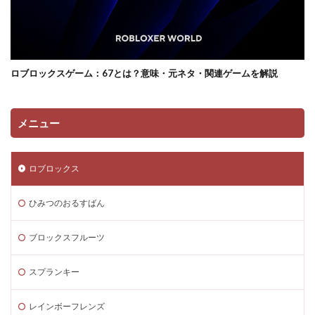
サンドボックス魅力
サンプル
コントローラー
コンソール類似ゲーム
スキン選び方
ゲーム快適化
ゲーム制作初心者
ゲーム制作効率化
ロブロックスゲーム：67とは？意味・元ネタ・関連ゲームを解説
ゲーム制作手順
ゲーム制作簡単
ゲーム収益化
ゲーム変化
ゲーム学習
ゲーム対策
ゲーム性
ゲーム初心者
ゲーム情報
ゲーム成績可視化
メニュー
ゲーム戦略
ゲーム攻略
ゲーム文化
ゲーム最適化
ゲーム歴史
ゲーム用語
ロブロックス
ゲーム制作
ゲーム内通貨攻略ガイド
ゲーム紹介
ゲームを作ろう
ゲームトレンド
ゲームの歴史
ひみつのおるすばん
ゲームパス
ゲームパッド使用法
ゲームランキング
ブロックスフルーツ
ゲームルール
ゲームレビュー
ゲームを作る方法
ゲーム一覧
ゲーム内通貨
ゲーム人気ランキング
スプランキー
ゲーム作り方
ゲーム作るアプリ
ゲーム公開
レインボーフレンズ
ゲーム内Noobとは
ゲーム内アイテム比較