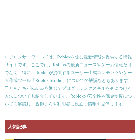
Amazonローソン
Amazon分割払い
Amazon分割払い手順
Amazon携帯決済
Amazon支払い方法
ASSET価格調査
Amazon残高
Amazon決済エラー
Amazon請求書払い
Amazon返金サポート
Android
Android設定
Apex Coins
Apex Legends
ASSET仕入れ戦略
ロブロクサーワールドは、Robloxを含む最新情報を提供する情報
NFTアート仕組み
NFTアイテム
repo設定
サイトです。ここでは、Robloxの最新ニュースやゲーム情報だけ
PS3版マインクラフト
PlayStationマイクラ
でなく、特に、Robloxが提供するユーザー生成コンテンツやゲー
PlayToEarn
PLS DONATE
Polygon
ム作成ツール「Roblox Studio」についての解説などもあります。
Polygon比較
Premium定期購入お得度
子どもたちがRobloxを通じてプログラミングスキルを身につける
Procreate NFT
PS3とPCの違い
PS4
方法についても紹介しています。Robloxの安全性や課金制度につ
いても解説し、親御さんや利用者に役立つ情報を提供します。
PINコードチャージ方法
PS4タクティカルFPS
PS4マイクラ値段
PS4対応
PS5
PS5ヴァロ
PS5ゲーム一覧
PS5マイクラ
PS5級性能
人気記事
Play to Earn
PC版 VALORANT
PVPマップ