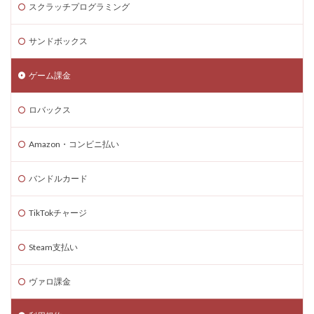
スクラッチプログラミング
Steam海外ストア
Steam為替ヘッジ
Steam購入
Steam為替予測
Steam無料ゲーム
サンドボックス
Steam無料チャージ
Steam無料配布
Steam神ゲー
ゲーム課金
Steam自作ゲーム
Steam課金
Steam課金トラブル
Steam資産管理
Riot Gamesランチャー
REPO類似
ロバックス
アイディア
FPS設定
Ethereum
Ethereum比較
ETH買い方
eスポーツ
Amazon・コンビニ払い
eスポーツ展開
eスポーツ機材
Forsaken
バンドルカード
Fortnite
Fungible Token
ERC-721
GameMakerテンプレート
GameMaker使い方
TikTokチャージ
GETテクニック
Gods Unchained
Google Play
Steam支払い
Grow a Garden
Hyper Shot
ICT教育
ETH MATIC
Epicアカウント
IDとの違い
Delta
ヴァロ課金
CryptoSpells
CS版最新情報
CS版違い
Decentraland
DeFiステーキング
DeFi運用