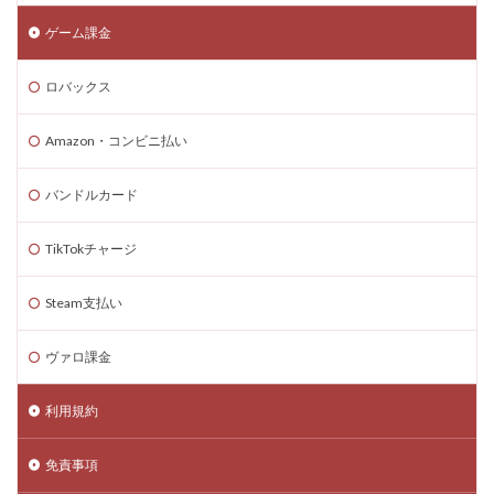
コードリセット
コード一覧
コード付きグッズ
ゲーム課金
コード入力
コード入門
コード支払いとは
ロバックス
コード最新
スキン設定
スクラッチ
ゲームで学ぶ
デビット
できるか
Amazon・コンビニ払い
テクスチャパック
テクニカルキャラ
デザインガイド
デジタル&物理カード比較
バンドルカード
デジタル絵画NFT
テスト
デバイス比較
TikTokチャージ
デメリット
ティア上げ方
デュエリストキャラ
テンプレート
ドーイ
ドーイ戦
ドーイ編
Steam支払い
ドコモユーザー
ドッグデイ
ドラゴンフルーツ
ティア設定キャラ課金
ティアリスト
ヴァロ課金
トラブルシューティン
チャプター2
利用規約
チャージ手数料
チャージ手順
チャージ方法
チャージ流れ
チャット使い方
チャット制限
免責事項
チャプター1
チャプター1-4
チャプター2-4