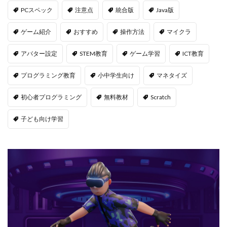
PCスペック
注意点
統合版
Java版
Jujutsu Shenanigans
K/D改善
LAND価格分析
LAND物件選定
LAND賃貸収入
LAND賃貸運用
ゲーム紹介
おすすめ
操作方法
マイクラ
LAND購入方法
CryptoPunks
Bキー
アバター設定
STEM教育
ゲーム学習
ICT教育
NFTアート作り方
Amazon d払い
7選
8大サービス
99 Nights in the Forest
99日生き残る
プログラミング教育
小中学生向け
マネタイズ
Admin Abuse
Aim Labヴァロ
AlphaSeason4
初心者プログラミング
無料教材
Scratch
Amazon auかんたん決済
Amazon d払いできない
子ども向け学習
5000
Amazon d払い登録
Amazon PayPay
Amazon PayPay使えない
Amazonお得な課金術
Amazonカスタマーサポート
Amazonギフト券
Amazonクレカ削除
AmazonコンビニRoblox
67
50%オフ
Amazonコンビニ払いトラブル
2025アップデート
1.21アップデート
1000
10選
12回払い
1x1x1x1
1つで