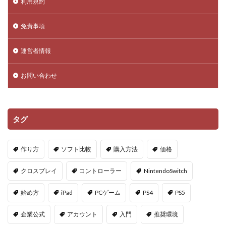
利用規約
DeFi運用リスク
DEJP
Delta Executor
Elliot
免責事項
Donate Please
Driving Experience Japan
d払い
d払いポイント
d払い使い方
d払い選び方
運営者情報
EA Play
Echoレジェンド
ECネットショッピング
ICチップ
ID確認方法
codes
Minecoins
お問い合わせ
Lua言語
Mac
macbookヴァロラント
macヴァロ対応
MakeCode
Marvelコラボ
タグ
MetaMask
MetaMaskセキュリティ
Minecraft
Luaプログラミング
minecraft噂
MITスクラッチ
作り方
ソフト比較
購入方法
価格
MOD導入
MOD活用
MOD開発
NFCタッチ決済
NFT
NFTアートとは
Lua入門
クロスプレイ
コントローラー
NintendoSwitch
Lua
iPad
JCB楽天カード
iPad最適化
始め方
iPad
PCゲーム
PS4
PS5
iPhone
iPhone Android
IT環境
IT用語
Java Bedrock
Java変換
Java版
John Doe
企業公式
アカウント
入門
推奨環境
LethalCompany
JRPGSteam
JRPGおすすめ