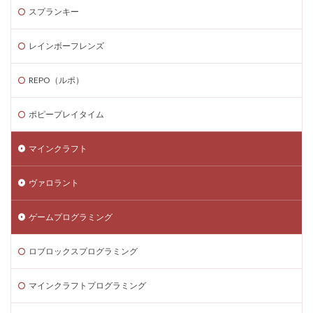
スプランキー
Steamゲーム攻略
Steamゲーム機
Steamゲーム発掘
Steamゲーム節約
レインボーフレンズ
Steamゲーム販売
Steamコード仕入れ
Steamコード卸値
Steam収益化
REPO（ルポ）
Steam実績ハンター
TikTok Lite PayPay
Switch
ポピープレイタイム
Steam還元率
STEM教育
STEPN
STEPN GO
stock
Strength
Studio解説
Suica nanaco
マインクラフト
Switchマイクラ
Steam購入タイミング
ヴァロラント
Switchレビュー
Switch対応
Switch版
Switch版評判
Switch視点
The Forge
ゲームプログラミング
The Sandbox
Thunderstore
TikTok Lite
Steam通貨
Steam購入ガイド
Steam実績攻略
ロブロックスプログラミング
Steam海外版
Steam家族共有
Steam攻略
マインクラフトプログラミング
STEAM教育
Steam未発売ゲーム
Steam格安RPG
Steam格安ゲーム
Steam法人購入