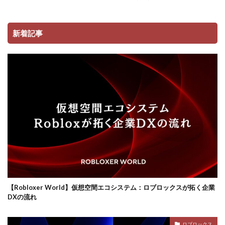
コンビニ決済注意点
サーバー接続
サーバー構築
サーバー管理
サーバー設定
サーバー障害
新着記事
サイファーカメラ
サイファー初心者
サイファー立ち回り
コンビニ端末エラー
コンビニ決済トラブル対応
サッカーゲーム
コンビニやり方
コントローラーゲーム一覧
コントローラー役
コントローラー接続
コントローラー設定
コンビニ＆Amazon購入方法
コンビニATM
コンビニATM払い
コンビニQRコード
コンビニ受取
コンビニ決済アプリ
コンビニ対応
コンビニ店舗
コンビニ店舗情報
コンビニ払い
ロブロックスビジネス
コンビニ払い反映遅延
コンビニ払い準備
【Robloxer World】仮想空間エコシステム：ロブロックスが拓く企業
DXの流れ
コンビニ支払い
コンビニ支払いポイント
コンビニ決済
サクッと
サバイバー
ロブロックス