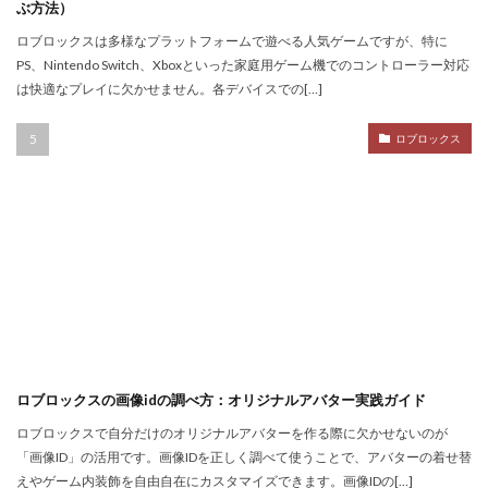
ぶ方法）
Nintendo Switch
NintendoSwitch
No.1攻略
ロブロックスは多様なプラットフォームで遊べる人気ゲームですが、特に
Noli
Noob
Noobキャラ特徴
Nori
PS、Nintendo Switch、Xboxといった家庭用ゲーム機でのコントローラー対応
Odd World
OpenSea
NFT詐欺見抜き方
は快適なプレイに欠かせません。各デバイスでの[…]
NFT詐欺
NFT入札
NFT土地
NFT入門
ロブロックス
NFT出品
NFT分散投資
NFT初心者
NFT初購入
NFT利回り
NFT収益モデル
NFT口座開設
NFT始め方
NFT被害
NFT安全対策
NFT将来性
NFT所有権
NFT投資
NFT投資戦略
NFT相場
NFT確定申告
NFT稼ぎ方
NFT著作権
アイデア集
アイテム入手
ハッカー伝説
サードパーティ
コンビニ課金
ロブロックスの画像idの調べ方：オリジナルアバター実践ガイド
コンビニ課金マニュアル
コンビニ課金やり方ガイド
ロブロックスで自分だけのオリジナルアバターを作る際に欠かせないのが
コンビニ課金方法
コンビニ購入
コンビニ銀行
「画像ID」の活用です。画像IDを正しく調べて使うことで、アバターの着せ替
コンプリート
コンボ
サーバー作成
えやゲーム内装飾を自由自在にカスタマイズできます。画像IDの[…]