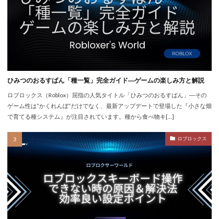
repoクロスプレイ
repoアップデート
QRコード決済やり方
r.e.p.o日本語化
Quest3連携
QUICPay iD
R.E.P.O.
r.e.p.oアイテム
r.e.p.oセーブ
r.e.p.oロードマップ
r.e.p.o人数
r.e.p.o攻略
r.e.p.o武器
repo Switch
Realmsサーバー
Realmサーバー
Realm共有
ひみつのおるすばん「種一覧」完全ガイド―ゲームの楽しみ方と解説
Rebirth
Reborn
REPO
repo MOD
ロブロックス（Roblox）屈指の人気タイトル「ひみつのおるすばん」―その
ゲーム性は“かくれんぼ”だけでなく、最新アップデートで登場した『小さな畑
repo PS5
repo Steam
PayPay
Pay-easy
で育てる種システム』が注目されています。種から食べ物キ[…]
NFTイラスト
NFTミント
NFTバブル
NFTビットコイン違い
NFTファン作り
ロブロックス
NFTプロジェクト
NFTブロックチェーン
NFTプロモーション
NFTマーケットプレイス
NFTマーケット比較
NFTやり方
NFTトークン
NFTユーティリティ
NFTリスク
NFTリターン
NFTロードマップ
NFTロイヤリティ