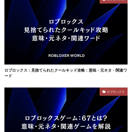
コンテンツ設計
スイッチ版
じゃがりこ
ジャンル分類
ジュースパーティ
ショップセーブ
シリアルコード
スーパー
スイカキャラ
スイッチゲーム
スキル
シアン
スキル使い方
スキル習得
スキン
スキンおすすめ
スキンパック
スキン作成
スキン入手方法
スキン比較
シミュレーション
シーズン22
サバイバル
サンドボックスPS4
サバイバルゲーム
ロブロックス：見捨てられたクールキッド攻略：意味・元ネタ・関連ワ
サバイバルホラー
サブスク比較・評判
サポート
ード
サポート連絡
サマーセール
サンドボックス
ロブロックス
サンドボックス2026
サンドボックスSwitch
シークレットコード
サンドボックスゲーム
サンドボックスとは
サンドボックス使い方
サンドボックス初心者
サンドボックス定義
サンドボックス無料
サンドボックス環境