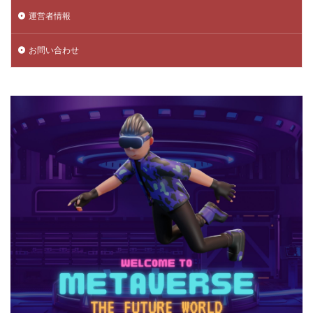
運営者情報
データ管理
チャプター3
チャプター4
チャプター5
チャプター6
チャプター一覧
お問い合わせ
チャレンジ課題
チュートリアル
データ保護
データ消去
トラップ攻略
トラブルシューティング
チャージトラブル対策
パイナップルキャラ
ノックバック
バーコード決済
バーコード決済種類
ハーバースモーク
ハーバー使い方
ハーバー初心者ガイド
パープル
ハーレー博士
ハギーワギー
ノーコードゲーム
パキパキのたね
パズル
パズル解き方
パスワードリセット
パスワード忘れた
パスワード管理
ハッカー
ハッカー一覧
ノーコード実装
ネット用語
トラブル回避
ナイトモード
トラブル対策
トラブル解決
トラブル防止
トランザクション
トリプルパック
トレード講座
トレンドゲーム