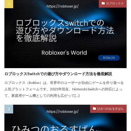
PayPay楽天ペイ
PayPay auPAY
PayPay d払い
ロブロックス
PayPay QUICPay
PayPay Suica
PayPayポイント
PayPay使えない
PayPay手順
PayPay払い
PayPay連携
PCチューニング
PCインストール画像
PCゲーム
PCゲーム インストール
PCゲーム トラブル対応
PCゲームパフォーマンス
PCゲーム容量管理
PCゲーム快適化
PCコンソール連携
PCスペック
PVP
QR iD
PayPal
repo値段
repoコマンド
ロブロックスSwitchでの遊び方やダウンロード方法を徹底解説
repoコントローラー
repoスマホ版
ロブロックス（Roblox）は、世界中のユーザーが自由にゲームを作り遊べる
人気プラットフォームです。2025年現在、Nintendo Switchへの対応によっ
REPOチームプレイ
repoプレイ時間
repoベータ
て、家庭用ゲーム機としての利用も広がって[…]
repoホラー
repoモンスター
repo全モンスター
repoアプデ予想
REPO初心者攻略
REPO小技集
ひみつのおるすばん
REPO戦略テクニック
repo操作
REPO攻略
repo敵一覧
REPO生存戦略
repo紹介