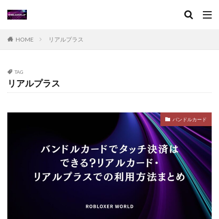
XPブースト
アート作品
アート活用法
アイコン作成
VPチャージ
VoxEditPro
VALORANT トラッカー
VALORANT 初プレイ
HOME
リアルプラス
VALORANT トラブル対処
VALORANT バトルパス価値
VALORANT プレイ環境
VALORANT プロデバイス
TAG
リアルプラス
VALORANT マウスパッド
VALORANT モバイル版
VALORANT ラーク解説
VALORANT レイナ攻略
VALORANT 役割別攻略
Visaプリペイド
バンドルカード
VALORANT 推奨PC
VALORANT 推奨スペック
VALORANT 最適設定
VALORANT 課金攻略
VALORANT 起動手順
VALORANT 魅力解説
Valorantキャンペーン
Valorant課金
Valorant課金と決済アプリの関係
TikTok LIVEギフト
TikTok Liteキャンペーン
SteamWorkshop
Steamポイント比較
Steamコスパランキング