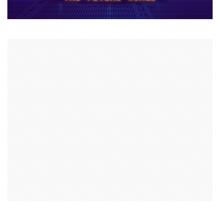
ナイトメアクリッターズ
ニュース
ネット決済
ヌーブ
ヌーブデザイン
ぬいぐるみ
ぬいぐるみコレクション
ネオンフューチャー
ネットスラング
ネットワーク
ネットワーク問題
ネット回線
チャージ制限
チェックリスト
スクラッチアプリ
スマイリングクリッターズ
ストーリー予想
ストレージ整理術
スパイク設置
スプランキー
スプランキー12
スプランキーゲーム
スポット課金
スマートペイRoblox
スマホ
ステップガイド
スマホ・PC課金方法
スマホ＆PC課金解説
スマホNFTゲーム
スマホPC
スマホRPGおすすめ
スマホRPG買い切り
スマホアプリ決済
スマホヴァロ
ストーリー
ステップ
スマホゲーム
スクラッチ実践
スクラッチゲーム
スクラッチゲーム作成