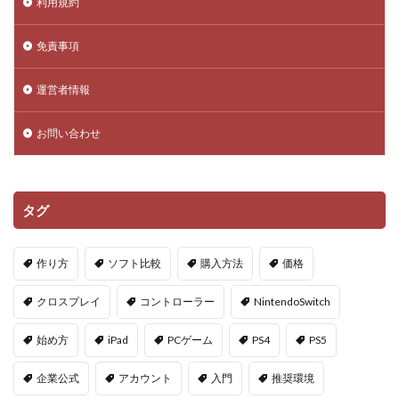
利用規約
DeFi運用リスク
DEJP
Delta Executor
Elliot
免責事項
Donate Please
Driving Experience Japan
d払い
d払いポイント
d払い使い方
d払い選び方
運営者情報
EA Play
Echoレジェンド
ECネットショッピング
ICチップ
ID確認方法
codes
Minecoins
お問い合わせ
Lua言語
Mac
macbookヴァロラント
macヴァロ対応
MakeCode
Marvelコラボ
タグ
MetaMask
MetaMaskセキュリティ
Minecraft
Luaプログラミング
minecraft噂
MITスクラッチ
作り方
ソフト比較
購入方法
価格
MOD導入
MOD活用
MOD開発
NFCタッチ決済
NFT
NFTアートとは
Lua入門
クロスプレイ
コントローラー
NintendoSwitch
Lua
iPad
JCB楽天カード
iPad最適化
始め方
iPad
PCゲーム
PS4
PS5
iPhone
iPhone Android
IT環境
IT用語
Java Bedrock
Java変換
Java版
John Doe
企業公式
アカウント
入門
推奨環境
LethalCompany
JRPGSteam
JRPGおすすめ