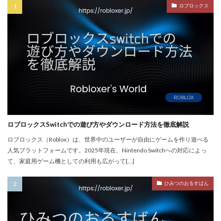
PayPay楽天ペイ
PayPay auPAY
PayPay d払い
ロブロックス
PayPay QUICPay
PayPay Suica
PayPayポイント
PayPay使えない
PayPay手順
PayPay払い
PayPay連携
PCチューニング
PCインストール画像
PCゲーム
PCゲーム インストール
PCゲーム トラブル対応
PCゲームパフォーマンス
PCゲーム容量管理
PCゲーム快適化
PCコンソール連携
PCスペック
PVP
QR iD
PayPal
repo値段
repoコマンド
ロブロックスSwitchでの遊び方やダウンロード方法を徹底解説
repoコントローラー
repoスマホ版
ロブロックス（Roblox）は、世界中のユーザーが自由にゲームを作り遊べる
人気プラットフォームです。2025年現在、Nintendo Switchへの対応によっ
REPOチームプレイ
repoプレイ時間
repoベータ
て、家庭用ゲーム機としての利用も広がって[…]
repoホラー
repoモンスター
repo全モンスター
repoアプデ予想
REPO初心者攻略
REPO小技集
ひみつのおるすばん
REPO戦略テクニック
repo操作
REPO攻略
repo敵一覧
REPO生存戦略
repo紹介