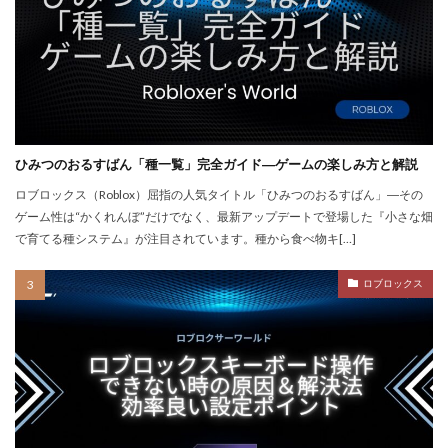
repoクロスプレイ
repoアップデート
QRコード決済やり方
r.e.p.o日本語化
Quest3連携
QUICPay iD
R.E.P.O.
r.e.p.oアイテム
r.e.p.oセーブ
r.e.p.oロードマップ
r.e.p.o人数
r.e.p.o攻略
r.e.p.o武器
repo Switch
Realmsサーバー
Realmサーバー
Realm共有
ひみつのおるすばん「種一覧」完全ガイド―ゲームの楽しみ方と解説
Rebirth
Reborn
REPO
repo MOD
ロブロックス（Roblox）屈指の人気タイトル「ひみつのおるすばん」―その
ゲーム性は“かくれんぼ”だけでなく、最新アップデートで登場した『小さな畑
repo PS5
repo Steam
PayPay
Pay-easy
で育てる種システム』が注目されています。種から食べ物キ[…]
NFTイラスト
NFTミント
NFTバブル
NFTビットコイン違い
NFTファン作り
ロブロックス
NFTプロジェクト
NFTブロックチェーン
NFTプロモーション
NFTマーケットプレイス
NFTマーケット比較
NFTやり方
NFTトークン
NFTユーティリティ
NFTリスク
NFTリターン
NFTロードマップ
NFTロイヤリティ