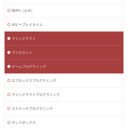
ゲーム内スキン価格
ゲーム内課金
REPO（ルポ）
ゲーム内課金安全対策
ゲーム発見
ゲーム育成
コンソール版真相
コマンド一覧
コインの買い方
ポピープレイタイム
コイン価格比較
コイン消費
コイン購入手順
マインクラフト
コスト
コスパ
コツ
コツ解説
コミュニケーション
コインチャージ手順
ヴァロラント
コミュニティ
コミュニティ活用
コラボゲーム
コレクション
コレクションイベント
ゲームプログラミング
コレクショングッズ
コンソールFPS
コンソール版
ロブロックスプログラミング
コンソール版対応
コインチャージ方法
コイン
ゲーム自由度
ゲーム音楽
ゲーム設定
マインクラフトプログラミング
ゲーム設定ガイド
ゲーム課金
ゲーム課金決済アプリ
ゲーム課金注意点
スクラッチプログラミング
ゲーム購入
ゲーム開発
ゲーム音声
サンドボックス
ゲーム魅力
コード活用
ゲット
コードまとめ