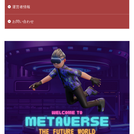
運営者情報
データ管理
チャプター3
チャプター4
チャプター5
チャプター6
チャプター一覧
お問い合わせ
チャレンジ課題
チュートリアル
データ保護
データ消去
トラップ攻略
トラブルシューティング
チャージトラブル対策
パイナップルキャラ
ノックバック
バーコード決済
バーコード決済種類
ハーバースモーク
ハーバー使い方
ハーバー初心者ガイド
パープル
ハーレー博士
ハギーワギー
ノーコードゲーム
パキパキのたね
パズル
パズル解き方
パスワードリセット
パスワード忘れた
パスワード管理
ハッカー
ハッカー一覧
ノーコード実装
ネット用語
トラブル回避
ナイトモード
トラブル対策
トラブル解決
トラブル防止
トランザクション
トリプルパック
トレード講座
トレンドゲーム