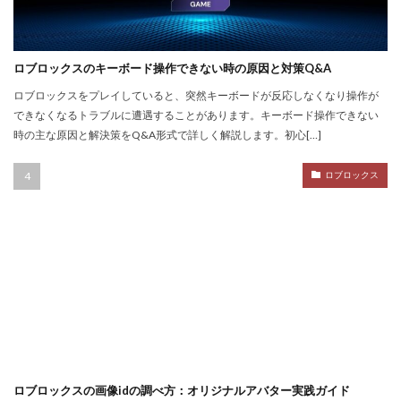
NFT不動産投資
NFT二次流通
NFT仮想通貨
NFTトークン化
NFTデジタルアート
NFT作り方
NFTゲーム
NFTウォレット
NFTウォレット連携
ロブロックスのキーボード操作できない時の原因と対策Q&A
NFTウォレット選び方
NFTオワコン
ロブロックスをプレイしていると、突然キーボードが反応しなくなり操作が
できなくなるトラブルに遭遇することがあります。キーボード操作できない
NFTカードゲーム
NFTカード稼ぎ方
時の主な原因と解決策をQ&A形式で詳しく解説します。初心[…]
NFTクリエイター
NFTクリエイター稼ぎ方
NFTゲーム2025
NFTツール
NFTゲームおすすめ
ロブロックス
NFTゲーム収益
NFTゲーム日本語
NFTコミュニティ
NFTコレクション
NFTスキン
NFTスニーカー
NFTセキュリティ
NFTゼロスタート
NFT仮想通貨違い
NFT保管
OpenSea出品
NIKELAND
NFT販売
NFT販売方法
NFT買い方
NFT購入ガイド
NFT購入後
NFT転売
NFT転売裏技
NFT長期投資
Nikeメタバース
NFT詐欺見分け方
ロブロックスの画像idの調べ方：オリジナルアバター実践ガイド