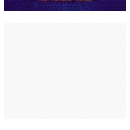
ナイトメアクリッターズ
ニュース
ネット決済
ヌーブ
ヌーブデザイン
ぬいぐるみ
ぬいぐるみコレクション
ネオンフューチャー
ネットスラング
ネットワーク
ネットワーク問題
ネット回線
チャージ制限
チェックリスト
スクラッチアプリ
スマイリングクリッターズ
ストーリー予想
ストレージ整理術
スパイク設置
スプランキー
スプランキー12
スプランキーゲーム
スポット課金
スマートペイRoblox
スマホ
ステップガイド
スマホ・PC課金方法
スマホ＆PC課金解説
スマホNFTゲーム
スマホPC
スマホRPGおすすめ
スマホRPG買い切り
スマホアプリ決済
スマホヴァロ
ストーリー
ステップ
スマホゲーム
スクラッチ実践
スクラッチゲーム
スクラッチゲーム作成