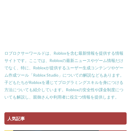
Amazonローソン
Amazon分割払い
Amazon分割払い手順
Amazon携帯決済
Amazon支払い方法
ASSET価格調査
Amazon残高
Amazon決済エラー
Amazon請求書払い
Amazon返金サポート
Android
Android設定
Apex Coins
Apex Legends
ASSET仕入れ戦略
ロブロクサーワールドは、Robloxを含む最新情報を提供する情報
NFTアート仕組み
NFTアイテム
repo設定
サイトです。ここでは、Robloxの最新ニュースやゲーム情報だけ
PS3版マインクラフト
PlayStationマイクラ
でなく、特に、Robloxが提供するユーザー生成コンテンツやゲー
PlayToEarn
PLS DONATE
Polygon
ム作成ツール「Roblox Studio」についての解説などもあります。
Polygon比較
Premium定期購入お得度
子どもたちがRobloxを通じてプログラミングスキルを身につける
Procreate NFT
PS3とPCの違い
PS4
方法についても紹介しています。Robloxの安全性や課金制度につ
いても解説し、親御さんや利用者に役立つ情報を提供します。
PINコードチャージ方法
PS4タクティカルFPS
PS4マイクラ値段
PS4対応
PS5
PS5ヴァロ
PS5ゲーム一覧
PS5マイクラ
PS5級性能
人気記事
Play to Earn
PC版 VALORANT
PVPマップ