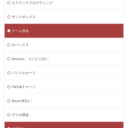
スクラッチプログラミング
Steam海外ストア
Steam為替ヘッジ
Steam購入
Steam為替予測
Steam無料ゲーム
サンドボックス
Steam無料チャージ
Steam無料配布
Steam神ゲー
ゲーム課金
Steam自作ゲーム
Steam課金
Steam課金トラブル
Steam資産管理
Riot Gamesランチャー
REPO類似
ロバックス
アイディア
FPS設定
Ethereum
Ethereum比較
ETH買い方
eスポーツ
Amazon・コンビニ払い
eスポーツ展開
eスポーツ機材
Forsaken
バンドルカード
Fortnite
Fungible Token
ERC-721
GameMakerテンプレート
GameMaker使い方
TikTokチャージ
GETテクニック
Gods Unchained
Google Play
Steam支払い
Grow a Garden
Hyper Shot
ICT教育
ETH MATIC
Epicアカウント
IDとの違い
Delta
ヴァロ課金
CryptoSpells
CS版最新情報
CS版違い
Decentraland
DeFiステーキング
DeFi運用