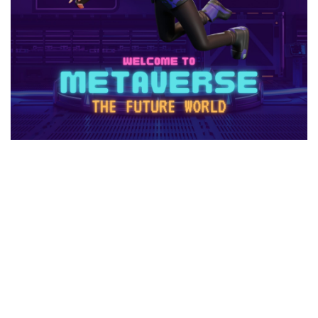
1日中プレイ
2025
2025年
3回払い
2025年ゲーム課金
2025年情報
2025年最新
2025年最新版
2026ゲームPC
2026年
30倍
3DSマイクラ
3DS版攻略
Amazonコンビニ払い
Amazonコンビニ支払い
Brilliantcrypto
Bedrockアドオン
Axie Infinity
AXS SLP
Aランク武器
BANリスク
BAN事例
BAN回避
ban復旧方法
Battle Bricks
Bedrock移行
auかんたん決済
BELLA
BESTランキング
BGM
BGMランキング
BinanceBybitOKX
Blitz.gg使い方
bootcampヴァロラント
Bored Ape
Brainrot
auユーザー
auPAY還元率
Amazonコンビニ支払いトラブル
Amazon支払いエラー
Amazonサポート連絡
Amazonデビットカード
Amazonペイチャージ
Amazonポイント使い道