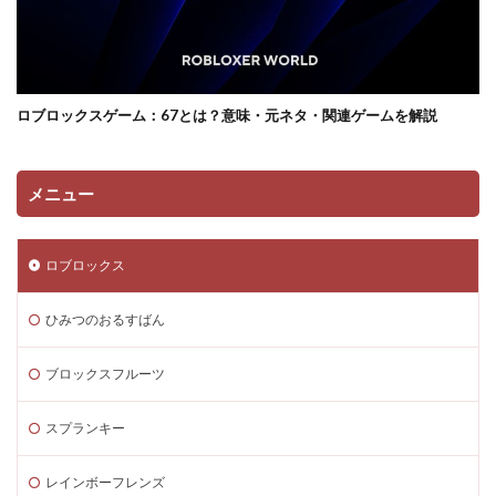
サンドボックス魅力
サンプル
コントローラー
コンソール類似ゲーム
スキン選び方
ゲーム快適化
ゲーム制作初心者
ゲーム制作効率化
ロブロックスゲーム：67とは？意味・元ネタ・関連ゲームを解説
ゲーム制作手順
ゲーム制作簡単
ゲーム収益化
ゲーム変化
ゲーム学習
ゲーム対策
ゲーム性
ゲーム初心者
ゲーム情報
ゲーム成績可視化
メニュー
ゲーム戦略
ゲーム攻略
ゲーム文化
ゲーム最適化
ゲーム歴史
ゲーム用語
ロブロックス
ゲーム制作
ゲーム内通貨攻略ガイド
ゲーム紹介
ゲームを作ろう
ゲームトレンド
ゲームの歴史
ひみつのおるすばん
ゲームパス
ゲームパッド使用法
ゲームランキング
ブロックスフルーツ
ゲームルール
ゲームレビュー
ゲームを作る方法
ゲーム一覧
ゲーム内通貨
ゲーム人気ランキング
スプランキー
ゲーム作り方
ゲーム作るアプリ
ゲーム公開
レインボーフレンズ
ゲーム内Noobとは
ゲーム内アイテム比較