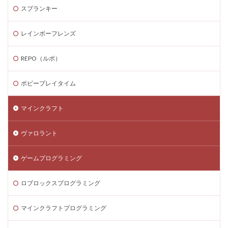
スプランキー
Steamゲーム攻略
Steamゲーム機
Steamゲーム発掘
Steamゲーム節約
レインボーフレンズ
Steamゲーム販売
Steamコード仕入れ
Steamコード卸値
Steam収益化
REPO（ルポ）
Steam実績ハンター
TikTok Lite PayPay
Switch
ポピープレイタイム
Steam還元率
STEM教育
STEPN
STEPN GO
stock
Strength
Studio解説
Suica nanaco
マインクラフト
Switchマイクラ
Steam購入タイミング
ヴァロラント
Switchレビュー
Switch対応
Switch版
Switch版評判
Switch視点
The Forge
ゲームプログラミング
The Sandbox
Thunderstore
TikTok Lite
Steam通貨
Steam購入ガイド
Steam実績攻略
ロブロックスプログラミング
Steam海外版
Steam家族共有
Steam攻略
マインクラフトプログラミング
STEAM教育
Steam未発売ゲーム
Steam格安RPG
Steam格安ゲーム
Steam法人購入