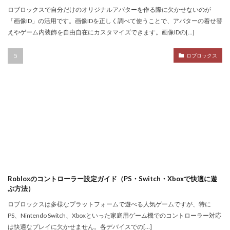
Nintendo Switch
NintendoSwitch
No.1攻略
ロブロックスで自分だけのオリジナルアバターを作る際に欠かせないのが
Noli
Noob
Noobキャラ特徴
Nori
「画像ID」の活用です。画像IDを正しく調べて使うことで、アバターの着せ替
えやゲーム内装飾を自由自在にカスタマイズできます。画像IDの[…]
Odd World
OpenSea
NFT詐欺見抜き方
NFT詐欺
NFT入札
NFT土地
NFT入門
ロブロックス
NFT出品
NFT分散投資
NFT初心者
NFT初購入
NFT利回り
NFT収益モデル
NFT口座開設
NFT始め方
NFT被害
NFT安全対策
NFT将来性
NFT所有権
NFT投資
NFT投資戦略
NFT相場
NFT確定申告
NFT稼ぎ方
NFT著作権
アイデア集
アイテム入手
ハッカー伝説
サードパーティ
コンビニ課金
Robloxのコントローラー設定ガイド（PS・Switch・Xboxで快適に遊
ぶ方法）
コンビニ課金マニュアル
コンビニ課金やり方ガイド
ロブロックスは多様なプラットフォームで遊べる人気ゲームですが、特に
コンビニ課金方法
コンビニ購入
コンビニ銀行
PS、Nintendo Switch、Xboxといった家庭用ゲーム機でのコントローラー対応
コンプリート
コンボ
サーバー作成
は快適なプレイに欠かせません。各デバイスでの[…]