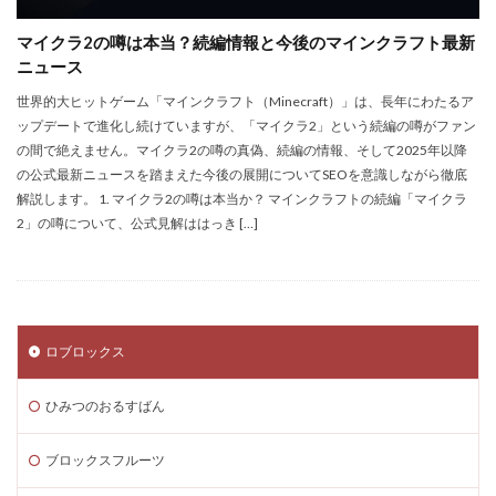
Steamサマーセール
SteamセールJRPG
マイクラ2の噂は本当？続編情報と今後のマインクラフト最新
Steamセール予想
Steamチャージ戦略
ニュース
Steamファミリー共有
Steamファミリー機能
世界的大ヒットゲーム「マインクラフト（Minecraft）」は、長年にわたるア
Steamポイント
Steamポイント運用
ップデートで進化し続けていますが、「マイクラ2」という続編の噂がファン
の間で絶えません。マイクラ2の噂の真偽、続編の情報、そして2025年以降
Steamコード裏技
Steamライブラリ共有
の公式最新ニュースを踏まえた今後の展開についてSEOを意識しながら徹底
Steamリファビッシュ
Steam価格変動
解説します。 1. マイクラ2の噂は本当か？ マインクラフトの続編「マイクラ
Steam価格変動対策
Steam円安
Steam円安対策
2」の噂について、公式見解ははっき […]
Steam副業
Steam効率運用
Steamコスト削減
Steamコード無料
Steam安全設定
Steamギフト大量購入
Steamウォレット
ロブロックス
Steamウォレット送金
Steamおすすめゲーム
Steamお得
Steamお得情報
Steamお得購入
ひみつのおるすばん
Steamギフト
Steamギフトカード
Steamクリエイター
Steamコード最安値
ブロックスフルーツ
Steamゲーム入手
Steamゲーム制作