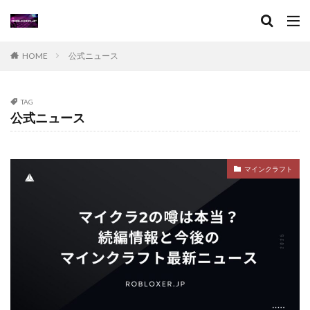
XPブースト
アート作品
アート活用法
アイコン作成
VPチャージ
VoxEditPro
VALORANT トラッカー
VALORANT 初プレイ
HOME
公式ニュース
VALORANT トラブル対処
VALORANT バトルパス価値
VALORANT プレイ環境
VALORANT プロデバイス
TAG
公式ニュース
VALORANT マウスパッド
VALORANT モバイル版
VALORANT ラーク解説
VALORANT レイナ攻略
VALORANT 役割別攻略
Visaプリペイド
マインクラフト
VALORANT 推奨PC
VALORANT 推奨スペック
VALORANT 最適設定
VALORANT 課金攻略
VALORANT 起動手順
VALORANT 魅力解説
Valorantキャンペーン
Valorant課金
Valorant課金と決済アプリの関係
TikTok LIVEギフト
TikTok Liteキャンペーン
SteamWorkshop
Steamポイント比較
Steamコスパランキング