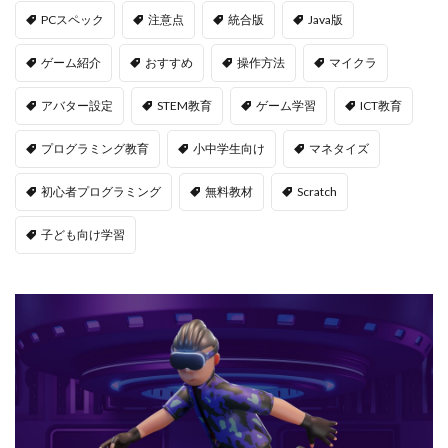
PCスペック
注意点
統合版
Java版
Jujutsu Shenanigans
K/D改善
LAND価格分析
LAND物件選定
LAND賃貸収入
LAND賃貸運用
ゲーム紹介
おすすめ
操作方法
マイクラ
LAND購入方法
CryptoPunks
Bキー
アバター設定
STEM教育
ゲーム学習
ICT教育
NFTアート作り方
Amazon d払い
7選
8大サービス
99 Nights in the Forest
99日生き残る
プログラミング教育
小中学生向け
マネタイズ
Admin Abuse
Aim Labヴァロ
AlphaSeason4
初心者プログラミング
無料教材
Scratch
Amazon auかんたん決済
Amazon d払いできない
子ども向け学習
5000
Amazon d払い登録
Amazon PayPay
Amazon PayPay使えない
Amazonお得な課金術
Amazonカスタマーサポート
Amazonギフト券
Amazonクレカ削除
AmazonコンビニRoblox
67
50%オフ
Amazonコンビニ払いトラブル
2025アップデート
1.21アップデート
1000
10選
12回払い
1x1x1x1
1つで