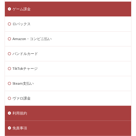
コードリセット
コード一覧
コード付きグッズ
ゲーム課金
コード入力
コード入門
コード支払いとは
ロバックス
コード最新
スキン設定
スクラッチ
ゲームで学ぶ
デビット
できるか
Amazon・コンビニ払い
テクスチャパック
テクニカルキャラ
デザインガイド
デジタル&物理カード比較
バンドルカード
デジタル絵画NFT
テスト
デバイス比較
TikTokチャージ
デメリット
ティア上げ方
デュエリストキャラ
テンプレート
ドーイ
ドーイ戦
ドーイ編
Steam支払い
ドコモユーザー
ドッグデイ
ドラゴンフルーツ
ティア設定キャラ課金
ティアリスト
ヴァロ課金
トラブルシューティン
チャプター2
利用規約
チャージ手数料
チャージ手順
チャージ方法
チャージ流れ
チャット使い方
チャット制限
免責事項
チャプター1
チャプター1-4
チャプター2-4