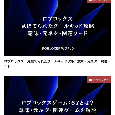
コンテンツ設計
スイッチ版
じゃがりこ
ジャンル分類
ジュースパーティ
ショップセーブ
シリアルコード
スーパー
スイカキャラ
スイッチゲーム
スキル
シアン
スキル使い方
スキル習得
スキン
スキンおすすめ
スキンパック
スキン作成
スキン入手方法
スキン比較
シミュレーション
シーズン22
サバイバル
サンドボックスPS4
サバイバルゲーム
ロブロックス：見捨てられたクールキッド攻略：意味・元ネタ・関連ワ
サバイバルホラー
サブスク比較・評判
サポート
ード
サポート連絡
サマーセール
サンドボックス
ロブロックス
サンドボックス2026
サンドボックスSwitch
シークレットコード
サンドボックスゲーム
サンドボックスとは
サンドボックス使い方
サンドボックス初心者
サンドボックス定義
サンドボックス無料
サンドボックス環境