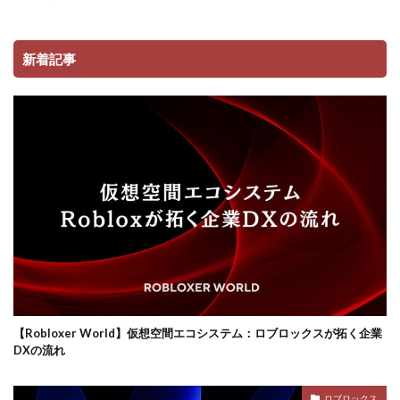
コンビニ決済注意点
サーバー接続
サーバー構築
サーバー管理
サーバー設定
サーバー障害
新着記事
サイファーカメラ
サイファー初心者
サイファー立ち回り
コンビニ端末エラー
コンビニ決済トラブル対応
サッカーゲーム
コンビニやり方
コントローラーゲーム一覧
コントローラー役
コントローラー接続
コントローラー設定
コンビニ＆Amazon購入方法
コンビニATM
コンビニATM払い
コンビニQRコード
コンビニ受取
コンビニ決済アプリ
コンビニ対応
コンビニ店舗
コンビニ店舗情報
コンビニ払い
ロブロックスビジネス
コンビニ払い反映遅延
コンビニ払い準備
【Robloxer World】仮想空間エコシステム：ロブロックスが拓く企業
DXの流れ
コンビニ支払い
コンビニ支払いポイント
コンビニ決済
サクッと
サバイバー
ロブロックス