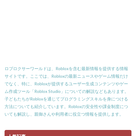
NFTウォレット選び方
NFTオワコン
NFTカードゲーム
NFTカード稼ぎ方
NFTクリエイター
NFTクリエイター稼ぎ方
NFTゲーム2025
NFTツール
NFTゲームおすすめ
NFTゲーム収益
NFTゲーム日本語
NFTコミュニティ
NFTコレクション
NFTスキン
NFTスニーカー
NFTセキュリティ
NFTゼロスタート
NFT仮想通貨違い
NFT保管
ロブロクサーワールドは、Robloxを含む最新情報を提供する情報
サイトです。ここでは、Robloxの最新ニュースやゲーム情報だけ
OpenSea出品
NIKELAND
NFT販売
でなく、特に、Robloxが提供するユーザー生成コンテンツやゲー
NFT販売方法
NFT買い方
NFT購入ガイド
ム作成ツール「Roblox Studio」についての解説などもあります。
NFT購入後
NFT転売
NFT転売裏技
子どもたちがRobloxを通じてプログラミングスキルを身につける
NFT長期投資
Nikeメタバース
NFT詐欺見分け方
方法についても紹介しています。Robloxの安全性や課金制度につ
Nintendo Switch
NintendoSwitch
No.1攻略
いても解説し、親御さんや利用者に役立つ情報を提供します。
Noli
Noob
Noobキャラ特徴
Nori
Odd World
OpenSea
NFT詐欺見抜き方