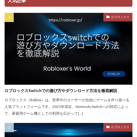
人気記事
NFT詐欺
NFT入札
NFT土地
NFT入門
NFT出品
NFT分散投資
NFT初心者
ロブロックス
NFT初購入
NFT利回り
NFT収益モデル
NFT口座開設
NFT始め方
NFT被害
NFT安全対策
NFT将来性
NFT所有権
NFT投資
NFT投資戦略
NFT相場
NFT確定申告
NFT稼ぎ方
NFT著作権
アイデア集
アイテム入手
ハッカー伝説
サードパーティ
コンビニ課金
コンビニ課金マニュアル
コンビニ課金やり方ガイド
ロブロックスSwitchでの遊び方やダウンロード方法を徹底解説
コンビニ課金方法
コンビニ購入
コンビニ銀行
ロブロックス（Roblox）は、世界中のユーザーが自由にゲームを作り遊べる
コンプリート
コンボ
サーバー作成
人気プラットフォームです。2025年現在、Nintendo Switchへの対応によっ
て、家庭用ゲーム機としての利用も広がって[…]
コンビニ決済注意点
サーバー接続
サーバー構築
サーバー管理
サーバー設定
サーバー障害
ロブロックス
サイファーカメラ
サイファー初心者