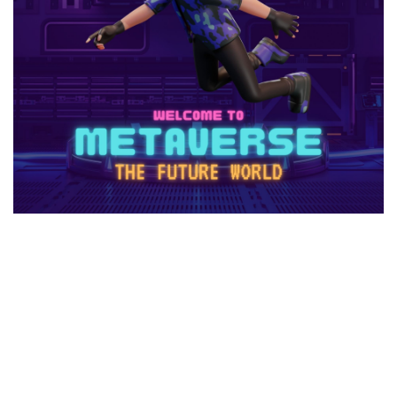
r.e.p.oセーブ
r.e.p.oロードマップ
r.e.p.o人数
r.e.p.o攻略
r.e.p.o武器
repo Switch
Realmsサーバー
Realmサーバー
Realm共有
Rebirth
Reborn
REPO
repo MOD
repo PS5
repo Steam
PayPay
Pay-easy
NFTイラスト
NFTミント
NFTバブル
NFTビットコイン違い
NFTファン作り
NFTプロジェクト
NFTブロックチェーン
NFTプロモーション
NFTマーケットプレイス
NFTマーケット比較
NFTやり方
NFTトークン
NFTユーティリティ
NFTリスク
NFTリターン
NFTロードマップ
NFTロイヤリティ
NFT不動産投資
NFT二次流通
NFT仮想通貨
NFTトークン化
NFTデジタルアート
NFT作り方
NFTゲーム
NFTウォレット
NFTウォレット連携