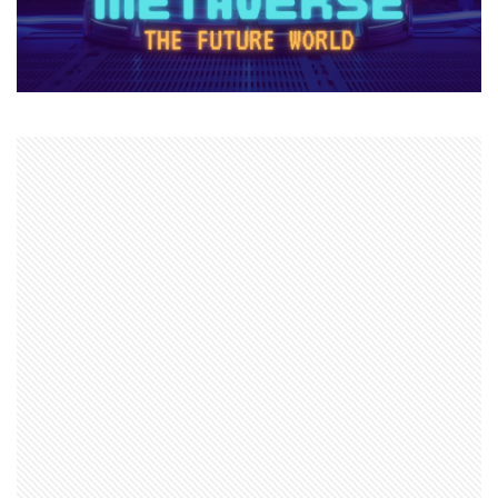
ヴァロラント課金価格
ヴァロラント魅力
ヴァロルール解説
ヴァロラントFPS
ヴァロラント Steam非対応
ヴァロ事前練習
ヴァロパッチノート
ヴァロコントロール
ヴァロサイファー
ヴァロスキン購入
ヴァロスタッツ
ヴァロスマホ版
ヴァロデータ分析
ヴァロトーナメント
ヴァロハーバー
ヴァロブリッツ
ヴァロラント Steam対応
ヴァロフレームレート
ヴァロプレミア
ヴァロヘッドショット
ヴァロマッチ履歴
ヴァロモバイル情報
ヴァロモバイル攻略
ヴァロランク上げ方
ヴァロランク攻略
ヴァロラント
ヴァロ一括解説
ヴァロ入門
ヴァロコンソール
エラーコード773
エイム安定
エイム練習
エピソード
エラーコード1001