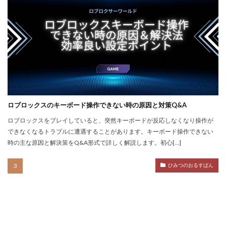
サイファー立ち回り
コンビニ端末エラー
コンビニ決済トラブル対応
サッカーゲーム
コンビニやり方
コントローラーゲーム一覧
コントローラー役
コントローラー接続
コントローラー設定
コンビニ＆Amazon購入方法
コンビニATM
コンビニATM払い
コンビニQRコード
コンビニ受取
ロブロックスのキーボード操作できない時の原因と対策Q&A
コンビニ決済アプリ
コンビニ対応
コンビニ店舗
ロブロックスをプレイしていると、突然キーボードが反応しなくなり操作が
コンビニ店舗情報
コンビニ払い
できなくなるトラブルに遭遇することがあります。キーボード操作できない
時の主な原因と解決策をQ&A形式で詳しく解説します。初心[…]
コンビニ払い反映遅延
コンビニ払い準備
コンビニ支払い
コンビニ支払いポイント
ひみつのおるすばん
コンビニ決済
サクッと
サバイバー
コンテンツ設計
スイッチ版
じゃがりこ
ジャンル分類
ジュースパーティ
ショップセーブ
シリアルコード
スーパー
スイカキャラ