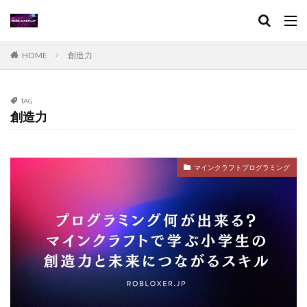
Steamコード卸値
Steam収益化
Steam実績ハンター
TikTok Lite PayPay
Switch
HOME
創造力
Steam還元率
STEM教育
STEPN
STEPN GO
stock
Strength
Studio解説
Suica nanaco
Switchマイクラ
Steam購入タイミング
TAG
創造力
Switchレビュー
Switch対応
Switch版
Switch版評判
Switch視点
The Forge
The Sandbox
Thunderstore
TikTok Lite
マインクラフトプログラミング
Steam通貨
Steam購入ガイド
Steam実績攻略
Steam海外版
Steam家族共有
Steam攻略
STEAM教育
Steam未発売ゲーム
Steam格安RPG
Steam格安ゲーム
Steam法人購入
Steam海外ストア
Steam為替ヘッジ
Steam購入
Steam為替予測
Steam無料ゲーム
Steam無料チャージ
Steam無料配布
Steam神ゲー