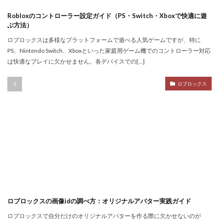
ゲーム制作手順
ゲーム制作簡単
ゲーム収益化
Robloxのコントローラー設定ガイド（PS・Switch・Xboxで快適に遊
ゲーム変化
ゲーム学習
ゲーム対策
ゲーム性
ぶ方法）
ゲーム初心者
ゲーム情報
ゲーム成績可視化
ロブロックスは多様なプラットフォームで遊べる人気ゲームですが、特に
PS、Nintendo Switch、Xboxといった家庭用ゲーム機でのコントローラー対応
ゲーム戦略
ゲーム攻略
ゲーム文化
は快適なプレイに欠かせません。各デバイスでの[…]
ゲーム最適化
ゲーム歴史
ゲーム用語
ゲーム制作
ゲーム内通貨攻略ガイド
ゲーム紹介
ロブロックス
ゲームを作ろう
ゲームトレンド
ゲームの歴史
ゲームパス
ゲームパッド使用法
ゲームランキング
ゲームルール
ゲームレビュー
ゲームを作る方法
ゲーム一覧
ゲーム内通貨
ゲーム人気ランキング
ゲーム作り方
ゲーム作るアプリ
ゲーム公開
ゲーム内Noobとは
ゲーム内アイテム比較
ゲーム内スキン価格
ゲーム内課金
ゲーム内課金安全対策
ゲーム発見
ゲーム育成
ロブロックスの画像idの調べ方：オリジナルアバター実践ガイド
コンソール版真相
コマンド一覧
コインの買い方
ロブロックスで自分だけのオリジナルアバターを作る際に欠かせないのが