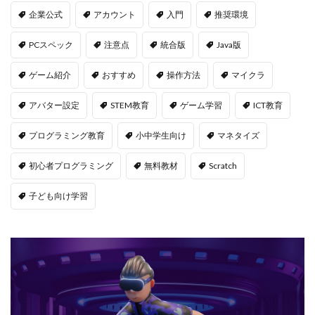
PayPay連携
PCチューニング
PCインストール画像
企業公式
アカウント
入門
推奨環境
PCゲーム
PCゲーム インストール
PCスペック
注意点
統合版
Java版
PCゲーム トラブル対応
PCゲームパフォーマンス
PCゲーム容量管理
PCゲーム快適化
ゲーム紹介
おすすめ
操作方法
マイクラ
PCコンソール連携
PCスペック
PVP
QR iD
アバター設定
STEM教育
ゲーム学習
ICT教育
PayPal
repo値段
repoコマンド
repoコントローラー
repoスマホ版
プログラミング教育
小中学生向け
マネタイズ
REPOチームプレイ
repoプレイ時間
repoベータ
初心者プログラミング
無料教材
Scratch
repoホラー
repoモンスター
repo全モンスター
repoアプデ予想
REPO初心者攻略
REPO小技集
子ども向け学習
REPO戦略テクニック
repo操作
REPO攻略
repo敵一覧
REPO生存戦略
repo紹介
repoクロスプレイ
repoアップデート
QRコード決済やり方
r.e.p.o日本語化
Quest3連携
QUICPay iD
R.E.P.O.
r.e.p.oアイテム