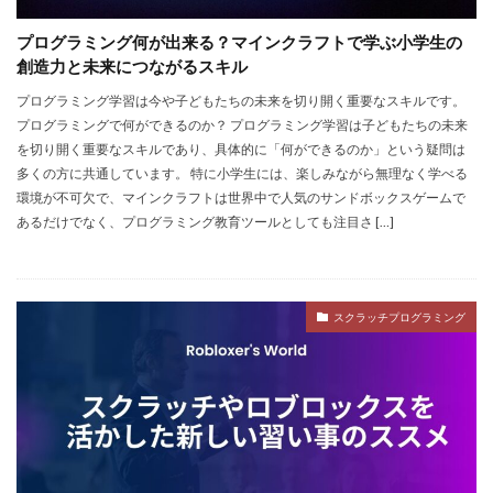
Steam自作ゲーム
Steam課金
Steam課金トラブル
プログラミング何が出来る？マインクラフトで学ぶ小学生の
Steam資産管理
Riot Gamesランチャー
REPO類似
創造力と未来につながるスキル
アイディア
FPS設定
Ethereum
プログラミング学習は今や子どもたちの未来を切り開く重要なスキルです。
プログラミングで何ができるのか？ プログラミング学習は子どもたちの未来
Ethereum比較
ETH買い方
eスポーツ
を切り開く重要なスキルであり、具体的に「何ができるのか」という疑問は
eスポーツ展開
eスポーツ機材
Forsaken
多くの方に共通しています。 特に小学生には、楽しみながら無理なく学べる
Fortnite
Fungible Token
ERC-721
環境が不可欠で、マインクラフトは世界中で人気のサンドボックスゲームで
あるだけでなく、プログラミング教育ツールとしても注目さ […]
GameMakerテンプレート
GameMaker使い方
GETテクニック
Gods Unchained
Google Play
Grow a Garden
Hyper Shot
ICT教育
スクラッチプログラミング
ETH MATIC
Epicアカウント
IDとの違い
Delta
CryptoSpells
CS版最新情報
CS版違い
Decentraland
DeFiステーキング
DeFi運用
DeFi運用リスク
DEJP
Delta Executor
Elliot
Donate Please
Driving Experience Japan
d払い
d払いポイント
d払い使い方
d払い選び方