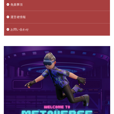
スマホ決済
スマホ決済ガイド
スマホ版設定
免責事項
スマホ術
スモーク位置
スラング
セーブ方法
セール情報
ソロマルチ対策
セール活用
運営者情報
セキュリティ
セキュリティ対策
セキュリティ強化
お問い合わせ
セキュリティ設定
セブンファミマ
セルフコントロール
ソーシャルゲーム
ソフト比較
ゲームトークン
ゲームテクニック
アイテム管理
ヴァロラントモバイル
ヴァロラントmac
ヴァロラントPC構成
ヴァロラントインストール
ヴァロラントコンソール
ヴァロラントスペック
ヴァロラントスマホ
ヴァロラントティア
ヴァロラントまとめ
ヴァロラントラグ
ヴァロラント インストール方法
ヴァロラントルール
ヴァロラント入れ方
ヴァロラント再インストール
ヴァロラント初心者
ヴァロラント設定