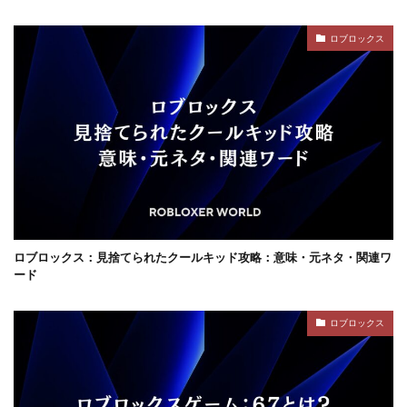
ゲームで学ぶ
デビット
できるか
ロブロックス
テクスチャパック
テクニカルキャラ
デザインガイド
デジタル&物理カード比較
デジタル絵画NFT
テスト
デバイス比較
デメリット
ティア上げ方
デュエリストキャラ
テンプレート
ドーイ
ドーイ戦
ドーイ編
ドコモユーザー
ドッグデイ
ドラゴンフルーツ
ティア設定キャラ課金
ティアリスト
トラブルシューティン
チャプター2
ロブロックス：見捨てられたクールキッド攻略：意味・元ネタ・関連ワ
チャージ手数料
チャージ手順
チャージ方法
ード
チャージ流れ
チャット使い方
チャット制限
チャプター1
チャプター1-4
チャプター2-4
ロブロックス
データ管理
チャプター3
チャプター4
チャプター5
チャプター6
チャプター一覧
チャレンジ課題
チュートリアル
データ保護