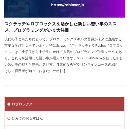
EA Play
Echoレジェンド
ECネットショッピング
ICチップ
ID確認方法
codes
Minecoins
スクラッチやロブロックスを活かした新しい習い事のスス
Lua言語
Mac
macbookヴァロラント
メ。プログラミングがいま大注目
macヴァロ対応
MakeCode
Marvelコラボ
現代の子どもたちにとって、プログラミングスキルの習得が未来に直結する
MetaMask
MetaMaskセキュリティ
Minecraft
重要な学びとなっています。特にScratch（スクラッチ）やRoblox（ロブロッ
Luaプログラミング
minecraft噂
MITスクラッチ
クス）は、小学生から中学生にかけて人気のプログラミング学習ツールであ
り、これらを活用した習い事が増えています。ScratchやRobloxを使った新し
MOD導入
MOD活用
MOD開発
い習い事の魅力と効果、選び方、具体的な教室やオンラインコースの紹介、
NFCタッチ決済
NFT
NFTアートとは
Lua入門
そして保護者が知っておきたいサポ […]
Lua
iPad
JCB楽天カード
iPad最適化
iPhone
iPhone Android
IT環境
IT用語
Java Bedrock
Java変換
Java版
John Doe
LethalCompany
JRPGSteam
JRPGおすすめ
ロブロックス
Jujutsu Shenanigans
K/D改善
LAND価格分析
ひみつのおるすばん
LAND物件選定
LAND賃貸収入
LAND賃貸運用