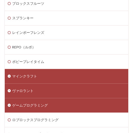
LAND購入方法
CryptoPunks
Bキー
ブロックスフルーツ
NFTアート作り方
Amazon d払い
7選
8大サービス
99 Nights in the Forest
99日生き残る
スプランキー
Admin Abuse
Aim Labヴァロ
AlphaSeason4
レインボーフレンズ
Amazon auかんたん決済
Amazon d払いできない
5000
Amazon d払い登録
Amazon PayPay
REPO（ルポ）
Amazon PayPay使えない
Amazonお得な課金術
ポピープレイタイム
Amazonカスタマーサポート
Amazonギフト券
Amazonクレカ削除
AmazonコンビニRoblox
67
マインクラフト
50%オフ
Amazonコンビニ払いトラブル
2025アップデート
1.21アップデート
1000
ヴァロラント
10選
12回払い
1x1x1x1
1つで
ゲームプログラミング
1日中プレイ
2025
2025年
3回払い
2025年ゲーム課金
2025年情報
2025年最新
ロブロックスプログラミング
2025年最新版
2026ゲームPC
2026年
30倍