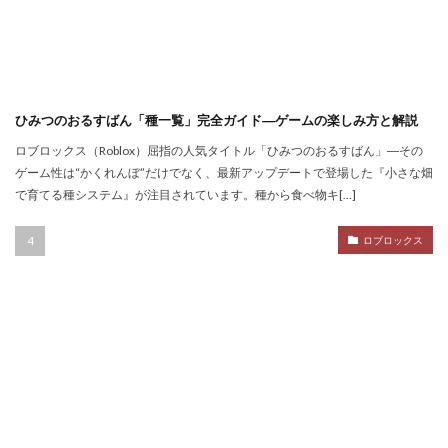
スイッチゲーム
スキル
シアン
スキル使い方
スキル習得
スキン
スキンおすすめ
スキンパック
スキン作成
スキン入手方法
スキン比較
シミュレーション
シーズン22
ひみつのおるすばん「種一覧」完全ガイド―ゲームの楽しみ方と解説
サバイバル
サンドボックスPS4
サバイバルゲーム
ロブロックス（Roblox）屈指の人気タイトル「ひみつのおるすばん」―その
サバイバルホラー
サブスク比較・評判
サポート
ゲーム性は“かくれんぼ”だけでなく、最新アップデートで登場した『小さな畑
で育てる種システム』が注目されています。種から食べ物キ[…]
サポート連絡
サマーセール
サンドボックス
サンドボックス2026
サンドボックスSwitch
ロブロックス
シークレットコード
サンドボックスゲーム
サンドボックスとは
サンドボックス使い方
サンドボックス初心者
サンドボックス定義
サンドボックス無料
サンドボックス環境
サンドボックス魅力
サンプル
コントローラー
コンソール類似ゲーム
スキン選び方
ゲーム快適化
ゲーム制作初心者
ゲーム制作効率化