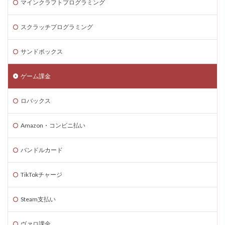
3DSマイクラ
3DS版攻略
Amazonコンビニ払い
マインクラフトプログラミング
Amazonコンビニ支払い
Brilliantcrypto
スクラッチプログラミング
Bedrockアドオン
Axie Infinity
AXS SLP
Aランク武器
BANリスク
BAN事例
BAN回避
サンドボックス
ban復旧方法
Battle Bricks
Bedrock移行
ゲーム課金
auかんたん決済
BELLA
BESTランキング
BGM
BGMランキング
BinanceBybitOKX
ロバックス
Blitz.gg使い方
bootcampヴァロラント
Bored Ape
Brainrot
auユーザー
auPAY還元率
Amazon・コンビニ払い
Amazonコンビニ支払いトラブル
Amazon支払いエラー
バンドルカード
Amazonサポート連絡
Amazonデビットカード
Amazonペイチャージ
Amazonポイント使い道
TikTokチャージ
Amazonローソン
Amazon分割払い
Amazon分割払い手順
Amazon携帯決済
Steam支払い
Amazon支払い方法
ASSET価格調査
Amazon残高
ヴァロ課金