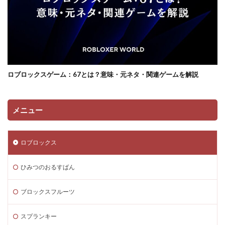
データ消去
トラップ攻略
トラブルシューティング
チャージトラブル対策
パイナップルキャラ
ノックバック
バーコード決済
バーコード決済種類
ハーバースモーク
ハーバー使い方
ハーバー初心者ガイド
パープル
ハーレー博士
ロブロックスゲーム：67とは？意味・元ネタ・関連ゲームを解説
ハギーワギー
ノーコードゲーム
パキパキのたね
パズル
パズル解き方
パスワードリセット
メニュー
パスワード忘れた
パスワード管理
ハッカー
ハッカー一覧
ノーコード実装
ネット用語
ロブロックス
トラブル回避
ナイトモード
トラブル対策
トラブル解決
トラブル防止
トランザクション
ひみつのおるすばん
トリプルパック
トレード講座
トレンドゲーム
ブロックスフルーツ
ナイトメアクリッターズ
ニュース
ネット決済
ヌーブ
ヌーブデザイン
ぬいぐるみ
スプランキー
ぬいぐるみコレクション
ネオンフューチャー