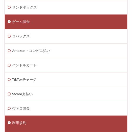
サンドボックス
ステータス変更
スケジュール
スタジオ使い方
スタジオ活用方法
スタッツ管理
スタンロール
ゲーム課金
スタン活用
ステーキングプール比較
ステージ数
ステータス
スマホガイド
スマホゲームおすすめ
ロバックス
チェックポイント
タクティカルシューター比較
Amazon・コンビニ払い
ダークオムライス
タイトルランキング
タイピング速度
タイミング
ダイヤ
バンドルカード
ダウンロード手順
ダウンロード方法
タクティカルFPSコツ
タッチ決済
ゾンビトラップ
TikTokチャージ
ダブル使い
タブレットマイクラ
Steam支払い
タワーディフェンス
タンブルアタック
チーズキャラ
チート危険性
チート対策
ヴァロ課金
チーム構成
チーム開発
ゾンビ対策
ソロ用
利用規約
スマホゲームダウンロード
セール
スマホマイクラ