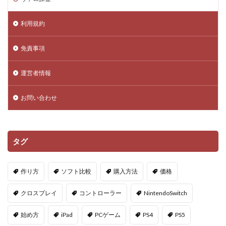
Amazon決済エラー
Amazon請求書払い
Amazon返金サポート
Android
Android設定
利用規約
Apex Coins
Apex Legends
ASSET仕入れ戦略
NFTアート仕組み
NFTアイテム
repo設定
免責事項
PS3版マインクラフト
PlayStationマイクラ
運営者情報
PlayToEarn
PLS DONATE
Polygon
Polygon比較
Premium定期購入お得度
お問い合わせ
Procreate NFT
PS3とPCの違い
PS4
PINコードチャージ方法
PS4タクティカルFPS
PS4マイクラ値段
PS4対応
PS5
PS5ヴァロ
タグ
PS5ゲーム一覧
PS5マイクラ
PS5級性能
Play to Earn
PC版 VALORANT
PVPマップ
作り方
ソフト比較
購入方法
価格
PayPay楽天ペイ
PayPay auPAY
PayPay d払い
クロスプレイ
コントローラー
NintendoSwitch
PayPay QUICPay
PayPay Suica
PayPayポイント
PayPay使えない
PayPay手順
PayPay払い
始め方
iPad
PCゲーム
PS4
PS5