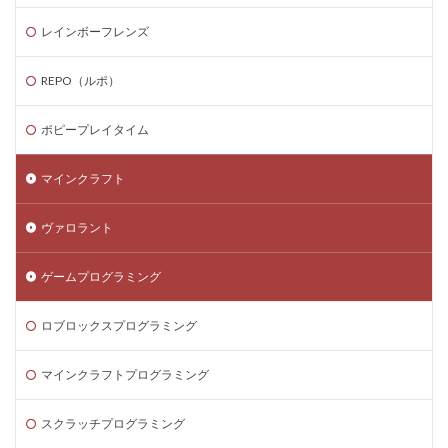
ネットスラング
ネットワーク
ネットワーク問題
レインボーフレンズ
ネット回線
チャージ制限
チェックリスト
REPO（ルポ）
スクラッチアプリ
スマイリングクリッターズ
ストーリー予想
ストレージ整理術
スパイク設置
ポピープレイタイム
スプランキー
スプランキー12
スプランキーゲーム
スポット課金
スマートペイRoblox
スマホ
マインクラフト
ステップガイド
スマホ・PC課金方法
ヴァロラント
スマホ＆PC課金解説
スマホNFTゲーム
スマホPC
スマホRPGおすすめ
スマホRPG買い切り
ゲームプログラミング
スマホアプリ決済
スマホヴァロ
ストーリー
ロブロックスプログラミング
ステップ
スマホゲーム
スクラッチ実践
スクラッチゲーム
スクラッチゲーム作成
マインクラフトプログラミング
スクラッチゲーム自作
スクラッチダウンロード
スクラッチプログラミング
スクラッチロボット
スクラッチプログラミング
スクラッチ入門
スクラッチ公式サイト
スクリプト