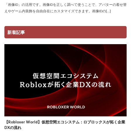
「画像ID」の活用です。画像IDを正しく調べて使うことで、アバターの着せ替
コイン価格比較
コイン消費
コイン購入手順
えやゲーム内装飾を自由自在にカスタマイズできます。画像IDの[…]
コスト
コスパ
コツ
コツ解説
コミュニケーション
コインチャージ手順
新着記事
コミュニティ
コミュニティ活用
コラボゲーム
コレクション
コレクションイベント
コレクショングッズ
コンソールFPS
コンソール版
コンソール版対応
コインチャージ方法
コイン
ゲーム自由度
ゲーム音楽
ゲーム設定
ゲーム設定ガイド
ゲーム課金
ゲーム課金決済アプリ
ゲーム課金注意点
ゲーム購入
ゲーム開発
ゲーム音声
ゲーム魅力
コード活用
ゲット
コードまとめ
コードリセット
コード一覧
コード付きグッズ
ロブロックスビジネス
コード入力
コード入門
コード支払いとは
【Robloxer World】仮想空間エコシステム：ロブロックスが拓く企業
DXの流れ
コード最新
スキン設定
スクラッチ