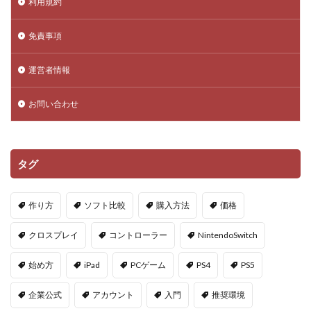
利用規約
DeFi運用リスク
DEJP
Delta Executor
Elliot
免責事項
Donate Please
Driving Experience Japan
d払い
d払いポイント
d払い使い方
d払い選び方
運営者情報
EA Play
Echoレジェンド
ECネットショッピング
ICチップ
ID確認方法
codes
Minecoins
お問い合わせ
Lua言語
Mac
macbookヴァロラント
macヴァロ対応
MakeCode
Marvelコラボ
タグ
MetaMask
MetaMaskセキュリティ
Minecraft
Luaプログラミング
minecraft噂
MITスクラッチ
作り方
ソフト比較
購入方法
価格
MOD導入
MOD活用
MOD開発
NFCタッチ決済
NFT
NFTアートとは
Lua入門
クロスプレイ
コントローラー
NintendoSwitch
Lua
iPad
JCB楽天カード
iPad最適化
始め方
iPad
PCゲーム
PS4
PS5
iPhone
iPhone Android
IT環境
IT用語
Java Bedrock
Java変換
Java版
John Doe
企業公式
アカウント
入門
推奨環境
LethalCompany
JRPGSteam
JRPGおすすめ