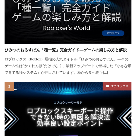
repoクロスプレイ
repoアップデート
QRコード決済やり方
r.e.p.o日本語化
Quest3連携
QUICPay iD
R.E.P.O.
r.e.p.oアイテム
r.e.p.oセーブ
r.e.p.oロードマップ
r.e.p.o人数
r.e.p.o攻略
r.e.p.o武器
repo Switch
Realmsサーバー
Realmサーバー
Realm共有
ひみつのおるすばん「種一覧」完全ガイド―ゲームの楽しみ方と解説
Rebirth
Reborn
REPO
repo MOD
ロブロックス（Roblox）屈指の人気タイトル「ひみつのおるすばん」―その
ゲーム性は“かくれんぼ”だけでなく、最新アップデートで登場した『小さな畑
repo PS5
repo Steam
PayPay
Pay-easy
で育てる種システム』が注目されています。種から食べ物キ[…]
NFTイラスト
NFTミント
NFTバブル
NFTビットコイン違い
NFTファン作り
ロブロックス
NFTプロジェクト
NFTブロックチェーン
NFTプロモーション
NFTマーケットプレイス
NFTマーケット比較
NFTやり方
NFTトークン
NFTユーティリティ
NFTリスク
NFTリターン
NFTロードマップ
NFTロイヤリティ