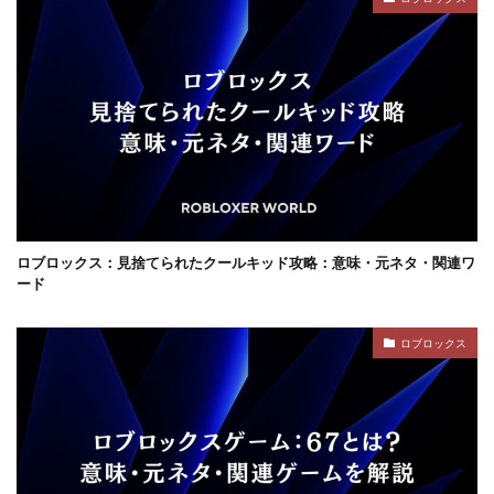
コンテンツ設計
スイッチ版
じゃがりこ
ジャンル分類
ジュースパーティ
ショップセーブ
シリアルコード
スーパー
スイカキャラ
スイッチゲーム
スキル
シアン
スキル使い方
スキル習得
スキン
スキンおすすめ
スキンパック
スキン作成
スキン入手方法
スキン比較
シミュレーション
シーズン22
サバイバル
サンドボックスPS4
サバイバルゲーム
ロブロックス：見捨てられたクールキッド攻略：意味・元ネタ・関連ワ
サバイバルホラー
サブスク比較・評判
サポート
ード
サポート連絡
サマーセール
サンドボックス
ロブロックス
サンドボックス2026
サンドボックスSwitch
シークレットコード
サンドボックスゲーム
サンドボックスとは
サンドボックス使い方
サンドボックス初心者
サンドボックス定義
サンドボックス無料
サンドボックス環境