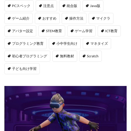
PCスペック
注意点
統合版
Java版
Jujutsu Shenanigans
K/D改善
LAND価格分析
LAND物件選定
LAND賃貸収入
LAND賃貸運用
ゲーム紹介
おすすめ
操作方法
マイクラ
LAND購入方法
CryptoPunks
Bキー
アバター設定
STEM教育
ゲーム学習
ICT教育
NFTアート作り方
Amazon d払い
7選
8大サービス
99 Nights in the Forest
99日生き残る
プログラミング教育
小中学生向け
マネタイズ
Admin Abuse
Aim Labヴァロ
AlphaSeason4
初心者プログラミング
無料教材
Scratch
Amazon auかんたん決済
Amazon d払いできない
子ども向け学習
5000
Amazon d払い登録
Amazon PayPay
Amazon PayPay使えない
Amazonお得な課金術
Amazonカスタマーサポート
Amazonギフト券
Amazonクレカ削除
AmazonコンビニRoblox
67
50%オフ
Amazonコンビニ払いトラブル
2025アップデート
1.21アップデート
1000
10選
12回払い
1x1x1x1
1つで