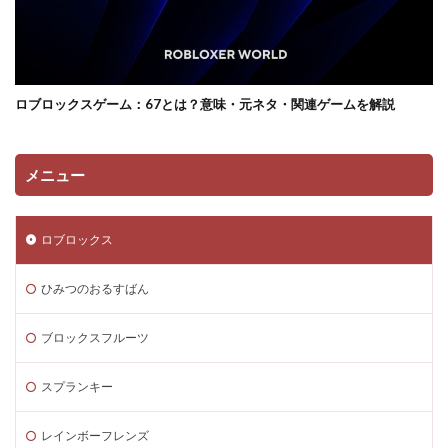
サンドボックス魅力
サンプル
コントローラー
コンソール類似ゲーム
スキン選び方
ゲーム快適化
ゲーム制作初心者
ゲーム制作効率化
ロブロックスゲーム：67とは？意味・元ネタ・関連ゲームを解説
ゲーム制作手順
ゲーム制作簡単
ゲーム収益化
ゲーム変化
ゲーム学習
ゲーム対策
ゲーム性
ゲーム初心者
ゲーム情報
ゲーム成績可視化
メニュー
ゲーム戦略
ゲーム攻略
ゲーム文化
ゲーム最適化
ゲーム歴史
ゲーム用語
ロブロックス
ゲーム制作
ゲーム内通貨攻略ガイド
ゲーム紹介
ゲームを作ろう
ゲームトレンド
ゲームの歴史
ひみつのおるすばん
ゲームパス
ゲームパッド使用法
ゲームランキング
ブロックスフルーツ
ゲームルール
ゲームレビュー
ゲームを作る方法
ゲーム一覧
ゲーム内通貨
ゲーム人気ランキング
スプランキー
ゲーム作り方
ゲーム作るアプリ
ゲーム公開
レインボーフレンズ
ゲーム内Noobとは
ゲーム内アイテム比較