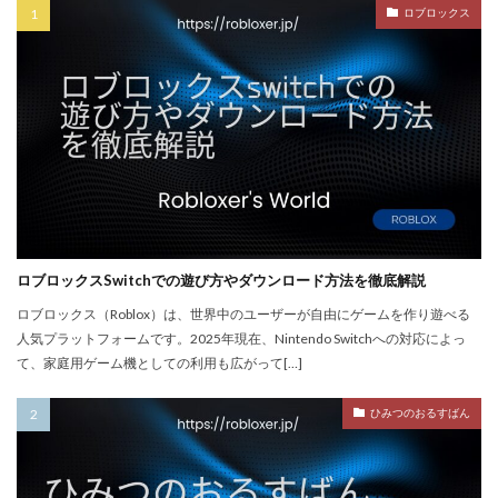
PayPay楽天ペイ
PayPay auPAY
PayPay d払い
ロブロックス
PayPay QUICPay
PayPay Suica
PayPayポイント
PayPay使えない
PayPay手順
PayPay払い
PayPay連携
PCチューニング
PCインストール画像
PCゲーム
PCゲーム インストール
PCゲーム トラブル対応
PCゲームパフォーマンス
PCゲーム容量管理
PCゲーム快適化
PCコンソール連携
PCスペック
PVP
QR iD
PayPal
repo値段
repoコマンド
ロブロックスSwitchでの遊び方やダウンロード方法を徹底解説
repoコントローラー
repoスマホ版
ロブロックス（Roblox）は、世界中のユーザーが自由にゲームを作り遊べる
人気プラットフォームです。2025年現在、Nintendo Switchへの対応によっ
REPOチームプレイ
repoプレイ時間
repoベータ
て、家庭用ゲーム機としての利用も広がって[…]
repoホラー
repoモンスター
repo全モンスター
repoアプデ予想
REPO初心者攻略
REPO小技集
ひみつのおるすばん
REPO戦略テクニック
repo操作
REPO攻略
repo敵一覧
REPO生存戦略
repo紹介