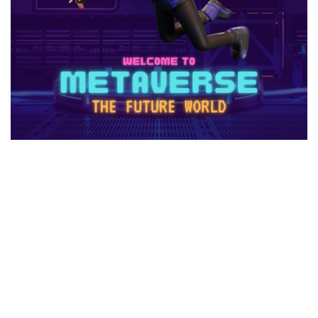
1日中プレイ
2025
2025年
3回払い
2025年ゲーム課金
2025年情報
2025年最新
2025年最新版
2026ゲームPC
2026年
30倍
3DSマイクラ
3DS版攻略
Amazonコンビニ払い
Amazonコンビニ支払い
Brilliantcrypto
Bedrockアドオン
Axie Infinity
AXS SLP
Aランク武器
BANリスク
BAN事例
BAN回避
ban復旧方法
Battle Bricks
Bedrock移行
auかんたん決済
BELLA
BESTランキング
BGM
BGMランキング
BinanceBybitOKX
Blitz.gg使い方
bootcampヴァロラント
Bored Ape
Brainrot
auユーザー
auPAY還元率
Amazonコンビニ支払いトラブル
Amazon支払いエラー
Amazonサポート連絡
Amazonデビットカード
Amazonペイチャージ
Amazonポイント使い道