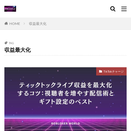
XPブースト
アート作品
アート活用法
アイコン作成
VPチャージ
VoxEditPro
VALORANT トラッカー
VALORANT 初プレイ
HOME
収益最大化
VALORANT トラブル対処
VALORANT バトルパス価値
VALORANT プレイ環境
VALORANT プロデバイス
TAG
収益最大化
VALORANT マウスパッド
VALORANT モバイル版
VALORANT ラーク解説
VALORANT レイナ攻略
VALORANT 役割別攻略
Visaプリペイド
TikTokチャージ
VALORANT 推奨PC
VALORANT 推奨スペック
VALORANT 最適設定
VALORANT 課金攻略
VALORANT 起動手順
VALORANT 魅力解説
Valorantキャンペーン
Valorant課金
Valorant課金と決済アプリの関係
TikTok LIVEギフト
TikTok Liteキャンペーン
SteamWorkshop
Steamポイント比較
Steamコスパランキング