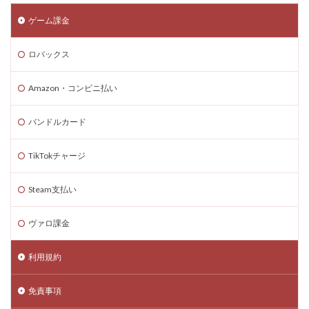
コードリセット
コード一覧
コード付きグッズ
ゲーム課金
コード入力
コード入門
コード支払いとは
ロバックス
コード最新
スキン設定
スクラッチ
ゲームで学ぶ
デビット
できるか
Amazon・コンビニ払い
テクスチャパック
テクニカルキャラ
デザインガイド
デジタル&物理カード比較
バンドルカード
デジタル絵画NFT
テスト
デバイス比較
TikTokチャージ
デメリット
ティア上げ方
デュエリストキャラ
テンプレート
ドーイ
ドーイ戦
ドーイ編
Steam支払い
ドコモユーザー
ドッグデイ
ドラゴンフルーツ
ティア設定キャラ課金
ティアリスト
ヴァロ課金
トラブルシューティン
チャプター2
利用規約
チャージ手数料
チャージ手順
チャージ方法
チャージ流れ
チャット使い方
チャット制限
免責事項
チャプター1
チャプター1-4
チャプター2-4