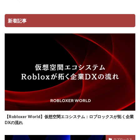
コンビニ決済注意点
サーバー接続
サーバー構築
サーバー管理
サーバー設定
サーバー障害
新着記事
サイファーカメラ
サイファー初心者
サイファー立ち回り
コンビニ端末エラー
コンビニ決済トラブル対応
サッカーゲーム
コンビニやり方
コントローラーゲーム一覧
コントローラー役
コントローラー接続
コントローラー設定
コンビニ＆Amazon購入方法
コンビニATM
コンビニATM払い
コンビニQRコード
コンビニ受取
コンビニ決済アプリ
コンビニ対応
コンビニ店舗
コンビニ店舗情報
コンビニ払い
ロブロックスビジネス
コンビニ払い反映遅延
コンビニ払い準備
【Robloxer World】仮想空間エコシステム：ロブロックスが拓く企業
DXの流れ
コンビニ支払い
コンビニ支払いポイント
コンビニ決済
サクッと
サバイバー
ロブロックス