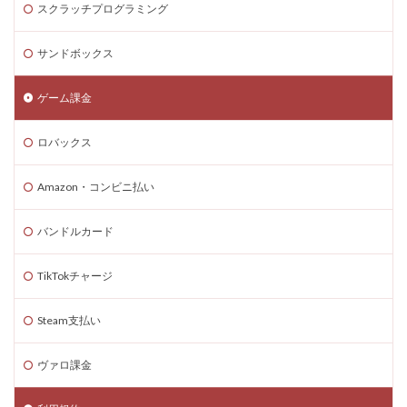
スクラッチプログラミング
Steam海外ストア
Steam為替ヘッジ
Steam購入
Steam為替予測
Steam無料ゲーム
サンドボックス
Steam無料チャージ
Steam無料配布
Steam神ゲー
ゲーム課金
Steam自作ゲーム
Steam課金
Steam課金トラブル
Steam資産管理
Riot Gamesランチャー
REPO類似
ロバックス
アイディア
FPS設定
Ethereum
Ethereum比較
ETH買い方
eスポーツ
Amazon・コンビニ払い
eスポーツ展開
eスポーツ機材
Forsaken
バンドルカード
Fortnite
Fungible Token
ERC-721
GameMakerテンプレート
GameMaker使い方
TikTokチャージ
GETテクニック
Gods Unchained
Google Play
Steam支払い
Grow a Garden
Hyper Shot
ICT教育
ETH MATIC
Epicアカウント
IDとの違い
Delta
ヴァロ課金
CryptoSpells
CS版最新情報
CS版違い
Decentraland
DeFiステーキング
DeFi運用