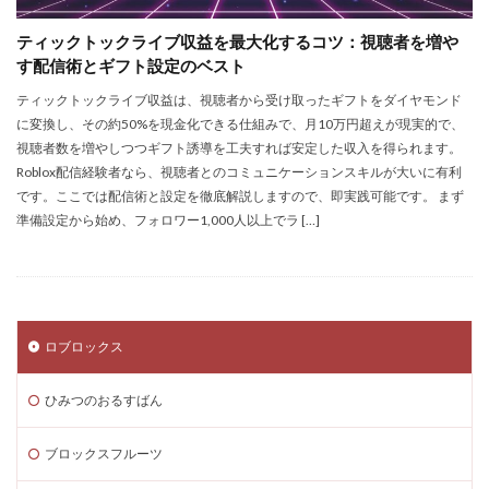
Steamサマーセール
SteamセールJRPG
ティックトックライブ収益を最大化するコツ：視聴者を増や
Steamセール予想
Steamチャージ戦略
す配信術とギフト設定のベスト
Steamファミリー共有
Steamファミリー機能
ティックトックライブ収益は、視聴者から受け取ったギフトをダイヤモンド
Steamポイント
Steamポイント運用
に変換し、その約50%を現金化できる仕組みで、月10万円超えが現実的で、
視聴者数を増やしつつギフト誘導を工夫すれば安定した収入を得られます。
Steamコード裏技
Steamライブラリ共有
Roblox配信経験者なら、視聴者とのコミュニケーションスキルが大いに有利
Steamリファビッシュ
Steam価格変動
です。ここでは配信術と設定を徹底解説しますので、即実践可能です。 まず
Steam価格変動対策
Steam円安
Steam円安対策
準備設定から始め、フォロワー1,000人以上でラ […]
Steam副業
Steam効率運用
Steamコスト削減
Steamコード無料
Steam安全設定
Steamギフト大量購入
Steamウォレット
ロブロックス
Steamウォレット送金
Steamおすすめゲーム
Steamお得
Steamお得情報
Steamお得購入
ひみつのおるすばん
Steamギフト
Steamギフトカード
Steamクリエイター
Steamコード最安値
ブロックスフルーツ
Steamゲーム入手
Steamゲーム制作