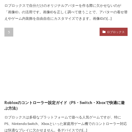
Nintendo Switch
NintendoSwitch
No.1攻略
ロブロックスで自分だけのオリジナルアバターを作る際に欠かせないのが
Noli
Noob
Noobキャラ特徴
Nori
「画像ID」の活用です。画像IDを正しく調べて使うことで、アバターの着せ替
えやゲーム内装飾を自由自在にカスタマイズできます。画像IDの[…]
Odd World
OpenSea
NFT詐欺見抜き方
NFT詐欺
NFT入札
NFT土地
NFT入門
ロブロックス
NFT出品
NFT分散投資
NFT初心者
NFT初購入
NFT利回り
NFT収益モデル
NFT口座開設
NFT始め方
NFT被害
NFT安全対策
NFT将来性
NFT所有権
NFT投資
NFT投資戦略
NFT相場
NFT確定申告
NFT稼ぎ方
NFT著作権
アイデア集
アイテム入手
ハッカー伝説
サードパーティ
コンビニ課金
Robloxのコントローラー設定ガイド（PS・Switch・Xboxで快適に遊
ぶ方法）
コンビニ課金マニュアル
コンビニ課金やり方ガイド
ロブロックスは多様なプラットフォームで遊べる人気ゲームですが、特に
コンビニ課金方法
コンビニ購入
コンビニ銀行
PS、Nintendo Switch、Xboxといった家庭用ゲーム機でのコントローラー対応
コンプリート
コンボ
サーバー作成
は快適なプレイに欠かせません。各デバイスでの[…]