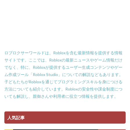
Amazonローソン
Amazon分割払い
Amazon分割払い手順
Amazon携帯決済
Amazon支払い方法
ASSET価格調査
Amazon残高
Amazon決済エラー
Amazon請求書払い
Amazon返金サポート
Android
Android設定
Apex Coins
Apex Legends
ASSET仕入れ戦略
ロブロクサーワールドは、Robloxを含む最新情報を提供する情報
NFTアート仕組み
NFTアイテム
repo設定
サイトです。ここでは、Robloxの最新ニュースやゲーム情報だけ
PS3版マインクラフト
PlayStationマイクラ
でなく、特に、Robloxが提供するユーザー生成コンテンツやゲー
PlayToEarn
PLS DONATE
Polygon
ム作成ツール「Roblox Studio」についての解説などもあります。
Polygon比較
Premium定期購入お得度
子どもたちがRobloxを通じてプログラミングスキルを身につける
Procreate NFT
PS3とPCの違い
PS4
方法についても紹介しています。Robloxの安全性や課金制度につ
いても解説し、親御さんや利用者に役立つ情報を提供します。
PINコードチャージ方法
PS4タクティカルFPS
PS4マイクラ値段
PS4対応
PS5
PS5ヴァロ
PS5ゲーム一覧
PS5マイクラ
PS5級性能
人気記事
Play to Earn
PC版 VALORANT
PVPマップ