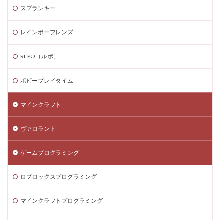
スプランキー
Steamゲーム攻略
Steamゲーム機
Steamゲーム発掘
Steamゲーム節約
レインボーフレンズ
Steamゲーム販売
Steamコード仕入れ
Steamコード卸値
Steam収益化
REPO（ルポ）
Steam実績ハンター
TikTok Lite PayPay
Switch
ポピープレイタイム
Steam還元率
STEM教育
STEPN
STEPN GO
stock
Strength
Studio解説
Suica nanaco
マインクラフト
Switchマイクラ
Steam購入タイミング
ヴァロラント
Switchレビュー
Switch対応
Switch版
Switch版評判
Switch視点
The Forge
ゲームプログラミング
The Sandbox
Thunderstore
TikTok Lite
Steam通貨
Steam購入ガイド
Steam実績攻略
ロブロックスプログラミング
Steam海外版
Steam家族共有
Steam攻略
マインクラフトプログラミング
STEAM教育
Steam未発売ゲーム
Steam格安RPG
Steam格安ゲーム
Steam法人購入