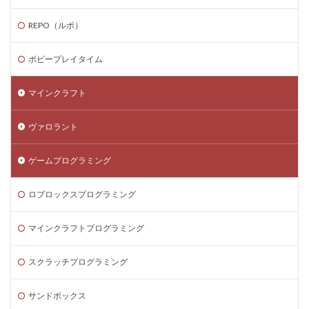
ゲーム内スキン価格
ゲーム内課金
REPO（ルポ）
ゲーム内課金安全対策
ゲーム発見
ゲーム育成
コンソール版真相
コマンド一覧
コインの買い方
ポピープレイタイム
コイン価格比較
コイン消費
コイン購入手順
マインクラフト
コスト
コスパ
コツ
コツ解説
コミュニケーション
コインチャージ手順
ヴァロラント
コミュニティ
コミュニティ活用
コラボゲーム
コレクション
コレクションイベント
ゲームプログラミング
コレクショングッズ
コンソールFPS
コンソール版
ロブロックスプログラミング
コンソール版対応
コインチャージ方法
コイン
ゲーム自由度
ゲーム音楽
ゲーム設定
マインクラフトプログラミング
ゲーム設定ガイド
ゲーム課金
ゲーム課金決済アプリ
ゲーム課金注意点
スクラッチプログラミング
ゲーム購入
ゲーム開発
ゲーム音声
サンドボックス
ゲーム魅力
コード活用
ゲット
コードまとめ