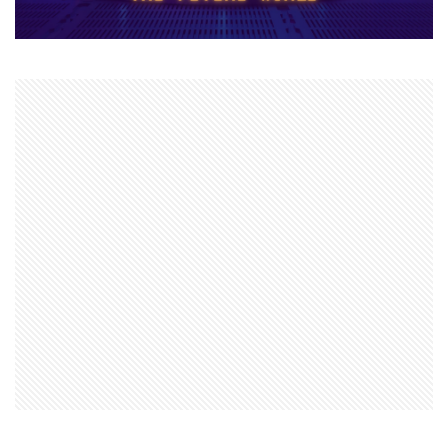
ナイトメアクリッターズ
ニュース
ネット決済
ヌーブ
ヌーブデザイン
ぬいぐるみ
ぬいぐるみコレクション
ネオンフューチャー
ネットスラング
ネットワーク
ネットワーク問題
ネット回線
チャージ制限
チェックリスト
スクラッチアプリ
スマイリングクリッターズ
ストーリー予想
ストレージ整理術
スパイク設置
スプランキー
スプランキー12
スプランキーゲーム
スポット課金
スマートペイRoblox
スマホ
ステップガイド
スマホ・PC課金方法
スマホ＆PC課金解説
スマホNFTゲーム
スマホPC
スマホRPGおすすめ
スマホRPG買い切り
スマホアプリ決済
スマホヴァロ
ストーリー
ステップ
スマホゲーム
スクラッチ実践
スクラッチゲーム
スクラッチゲーム作成