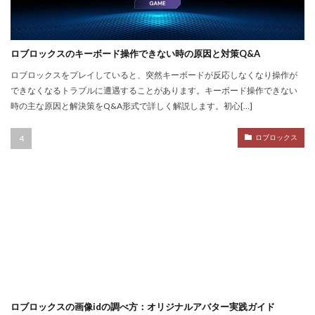
NFT不動産投資
NFT二次流通
NFT仮想通貨
NFTトークン化
NFTデジタルアート
NFT作り方
NFTゲーム
NFTウォレット
NFTウォレット連携
ロブロックスのキーボード操作できない時の原因と対策Q&A
NFTウォレット選び方
NFTオワコン
ロブロックスをプレイしていると、突然キーボードが反応しなくなり操作が
できなくなるトラブルに遭遇することがあります。キーボード操作できない
NFTカードゲーム
NFTカード稼ぎ方
時の主な原因と解決策をQ&A形式で詳しく解説します。初心[…]
NFTクリエイター
NFTクリエイター稼ぎ方
NFTゲーム2025
NFTツール
NFTゲームおすすめ
ロブロックス
NFTゲーム収益
NFTゲーム日本語
NFTコミュニティ
NFTコレクション
NFTスキン
NFTスニーカー
NFTセキュリティ
NFTゼロスタート
NFT仮想通貨違い
NFT保管
OpenSea出品
NIKELAND
NFT販売
NFT販売方法
NFT買い方
NFT購入ガイド
NFT購入後
NFT転売
NFT転売裏技
NFT長期投資
Nikeメタバース
NFT詐欺見分け方
ロブロックスの画像idの調べ方：オリジナルアバター実践ガイド