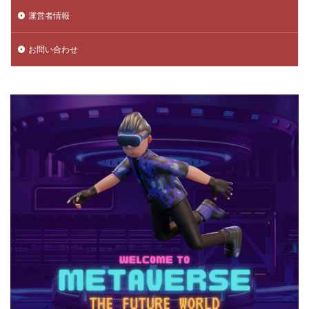
運営者情報
データ管理
チャプター3
チャプター4
チャプター5
チャプター6
チャプター一覧
お問い合わせ
チャレンジ課題
チュートリアル
データ保護
データ消去
トラップ攻略
トラブルシューティング
チャージトラブル対策
パイナップルキャラ
ノックバック
バーコード決済
バーコード決済種類
ハーバースモーク
ハーバー使い方
ハーバー初心者ガイド
パープル
ハーレー博士
ハギーワギー
ノーコードゲーム
パキパキのたね
パズル
パズル解き方
パスワードリセット
パスワード忘れた
パスワード管理
ハッカー
ハッカー一覧
ノーコード実装
ネット用語
トラブル回避
ナイトモード
トラブル対策
トラブル解決
トラブル防止
トランザクション
トリプルパック
トレード講座
トレンドゲーム