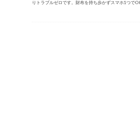
りトラブルゼロです。財布を持ち歩かずスマホ1つでOK、
99 Nights in the Fo
Amazon auかん
Amazon PayPa
Amazonクレカ削
2025アップデート
1日中プレイ
2025年最新版
Amazonコンビニ
AXS SLP
Aラ
Bedrock移行
BinanceBybitOKX
auPAY還元率
Amazonデビット
Amazon分割払い