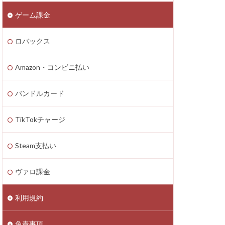
ゲーム課金
n4
zon PayPay
ロバックス
onギフト券
払いトラブル
Amazon・コンビニ払い
1つで
2025年最新
バンドルカード
TikTokチャージ
Axie Infinity
Battle Bricks
Steam支払い
ング
auユーザー
ヴァロ課金
ート連絡
ーソン
利用規約
ASSET価格調査
免責事項