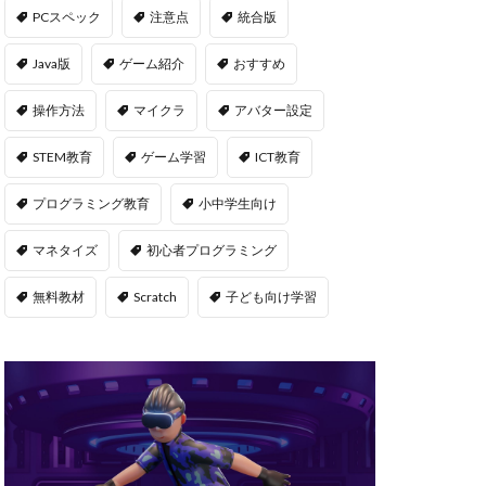
msサーバー
PCスペック
注意点
統合版
PS5
repo Steam
Java版
ゲーム紹介
おすすめ
違い
操作方法
マイクラ
アバター設定
ユーティリティ
STEM教育
ゲーム学習
ICT教育
NFT二次流通
NFTウォレット
プログラミング教育
小中学生向け
FTカード稼ぎ方
マネタイズ
初心者プログラミング
ゲームおすすめ
キン
無料教材
Scratch
子ども向け学習
管
OpenSea出品
後
NFT転売
h
orld
OpenSea
NFT分散投資