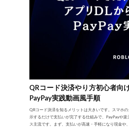
Steam資産管理
Ethereum比較
Fungible Token
Gods Unchained
Epicアカウント
DeFiステーキング
Driving Experience
Echoレジェンド
Mac
macb
QRコード決済やり方初心者向
MetaMaskセキ
MOD活用
M
PayPay実践動画風手順
JCB楽天カード
QRコード決済を知るメリットは大きいです。スマホの
Java変換
Ja
示するだけで支払いが完了する仕組みで、PayPayや楽
Jujutsu Shenaniga
ス主流です。まず、支払いが高速・手軽になり現金や
LAND購入方法