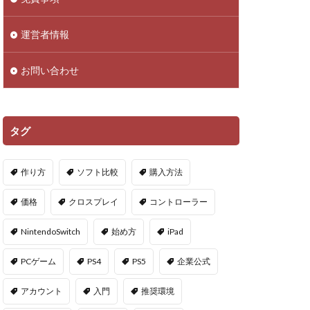
droid
NFTアイテム
運営者情報
Polygon
お問い合わせ
PS5ヴァロ
VPマップ
PayPayポイント
タグ
Cインストール画像
作り方
ソフト比較
購入方法
QR iD
PayPal
価格
クロスプレイ
コントローラー
repoアプデ予想
NintendoSwitch
始め方
iPad
repo敵一覧
PCゲーム
PS4
PS5
企業公式
やり方
アカウント
入門
推奨環境
oセーブ