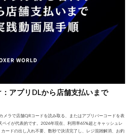
Riot Gamesランチャー
REPO類似
アイディア
FPS設定
E
ETH買い方
eスポーツ
eスポーツ展開
eスポーツ機材
For
ERC-721
GameMakerテンプレート
GameMaker使い方
GET
Google Play
Grow a Garden
Hyper Shot
ICT教育
ETH M
IDとの違い
Delta
CryptoSpells
CS版最新情報
CS版違い
DeFi運用
DeFi運用リスク
DEJP
Delta Executor
Elliot
 Japan
d払い
d払いポイント
d払い使い方
d払い選び方
ECネットショッピング
ICチップ
ID確認方法
codes
Min
ookヴァロラント
macヴァロ対応
MakeCode
Marvelコラボ
M
け：アプリDLから店舗支払いまで
ュリティ
Minecraft
Luaプログラミング
minecraft噂
MITスク
OD開発
NFCタッチ決済
NFT
NFTアートとは
Lua入門
iPad最適化
iPhone
iPhone Android
IT環境
IT用語
J
カメラで店舗QRコードを読み取る、またはアプリバーコードを表
va版
John Doe
LethalCompany
JRPGSteam
JRPGおすすめ
天ペイが代表的です。2026年現在、利用率65%超とキャッシュレ
ns
K/D改善
LAND価格分析
LAND物件選定
LAND賃貸収入
、カードの出し入れ不要、数秒で決済完了し、レジ混雑解消、お釣
CryptoPunks
Bキー
NFTアート作り方
Amazon d払い
7選