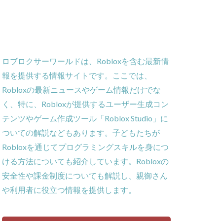
ー
ーム
義
ロブロクサーワールドは、Robloxを含む最新情
ローラー
報を提供する情報サイトです。ここでは、
作効率化
Robloxの最新ニュースやゲーム情報だけでな
ーム対策
く、特に、Robloxが提供するユーザー生成コン
攻略
テンツやゲーム作成ツール「Roblox Studio」に
貨攻略ガイド
ついての解説などもあります。子どもたちが
ームパッド使用法
Robloxを通じてプログラミングスキルを身につ
ゲーム内通貨
ける方法についても紹介しています。Robloxの
obとは
安全性や課金制度についても解説し、親御さん
ゲーム発見
や利用者に役立つ情報を提供します。
コイン消費
コインチャージ手順