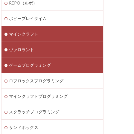
REPO（ルポ）
thereum
saken
Fortnite
ポピープレイタイム
テクニック
マインクラフト
ATIC
Decentraland
ヴァロラント
Donate Please
EA Play
ゲームプログラミング
ecoins
Lua言語
etaMask
ロブロックスプログラミング
ラッチ
MOD導入
マインクラフトプログラミング
Lua
iPad
ava Bedrock
スクラッチプログラミング
LAND賃貸運用
サンドボックス
8大サービス