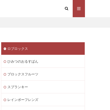
Steam価格変動
Steamコスト削減
eamウォレット送金
ト
Steamゲーム制作
ロブロックス
mゲーム販売
 Lite PayPay
ひみつのおるすばん
Studio解説
応
Switch版
ブロックスフルーツ
ite
Steam通貨
スプランキー
STEAM教育
m海外ストア
レインボーフレンズ
ャージ
ル