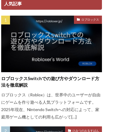
ント
人気記事
ャージ方法
ロブロックス
金
ゲーム魅力
グッズ
ッチ
ザインガイド
ティア上げ方
ザー
ロブロックスSwitchでの遊び方やダウンロード方
ューティン
法を徹底解説
チャット使い方
ロブロックス（Roblox）は、世界中のユーザーが自由
ャプター3
にゲームを作り遊べる人気プラットフォームです。
チュートリアル
2025年現在、Nintendo Switchへの対応によって、家
庭用ゲーム機としての利用も広がって[…]
ル対策
ースモーク
ひみつのおるすばん