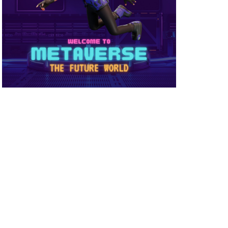
め方
NFT被害
NFT確定申告
ーティ
コンビニ購入
ーバー接続
サイファー初心者
店舗
ビニ支払い
スイッチ版
スーパー
スキン
ミュレーション