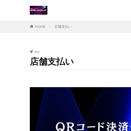
Steamチャージ戦
Steamポイント運
Steam価格変動対
HOME
店舗支払い
Steamコード無料
Steamおすすめゲ
Steamギフトカー
TAG
店舗支払い
Steamゲーム攻略
Steamコード仕入
Switch
Ste
Suica nanaco
Switch版評判
Steam購入ガイド
Steam未発売ゲー
Steam為替ヘッジ
Steam無料配布