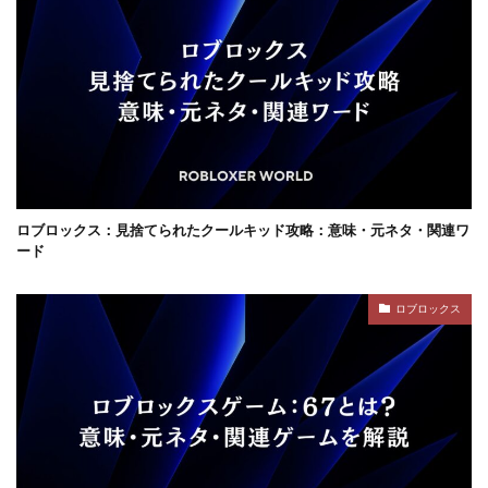
TikTok Liteキャンペーン
SteamWorkshop
Steamポイント比較
Steamコスパランキング
Steamサマーセール
SteamセールJRPG
Steamセール予想
Steamチャージ戦略
Steamファミリー共有
Steamファミリー機能
Steamポイント
Steamポイント運用
Steamコード裏技
Steamライブラリ共有
ロブロックス：見捨てられたクールキッド攻略：意味・元ネタ・関連ワ
Steamリファビッシュ
Steam価格変動
ード
Steam価格変動対策
Steam円安
Steam円安対策
ロブロックス
Steam副業
Steam効率運用
Steamコスト削減
Steamコード無料
Steam安全設定
Steamギフト大量購入
Steamウォレット
Steamウォレット送金
Steamおすすめゲーム
Steamお得
Steamお得情報
Steamお得購入
Steamギフト
Steamギフトカード