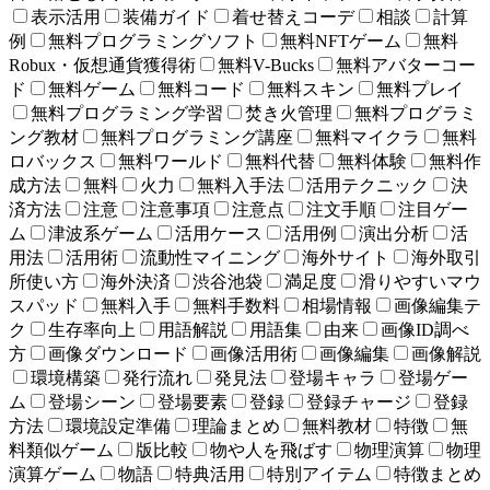
表示活用
装備ガイド
着せ替えコーデ
相談
計算
例
無料プログラミングソフト
無料NFTゲーム
無料
Robux・仮想通貨獲得術
無料V-Bucks
無料アバターコー
ド
無料ゲーム
無料コード
無料スキン
無料プレイ
無料プログラミング学習
焚き火管理
無料プログラミ
ング教材
無料プログラミング講座
無料マイクラ
無料
ロバックス
無料ワールド
無料代替
無料体験
無料作
成方法
無料
火力
無料入手法
活用テクニック
決
済方法
注意
注意事項
注意点
注文手順
注目ゲー
ム
津波系ゲーム
活用ケース
活用例
演出分析
活
用法
活用術
流動性マイニング
海外サイト
海外取引
所使い方
海外決済
渋谷池袋
満足度
滑りやすいマウ
スパッド
無料入手
無料手数料
相場情報
画像編集テ
ク
生存率向上
用語解説
用語集
由来
画像ID調べ
方
画像ダウンロード
画像活用術
画像編集
画像解説
環境構築
発行流れ
発見法
登場キャラ
登場ゲー
ム
登場シーン
登場要素
登録
登録チャージ
登録
方法
環境設定準備
理論まとめ
無料教材
特徴
無
料類似ゲーム
版比較
物や人を飛ばす
物理演算
物理
演算ゲーム
物語
特典活用
特別アイテム
特徴まとめ