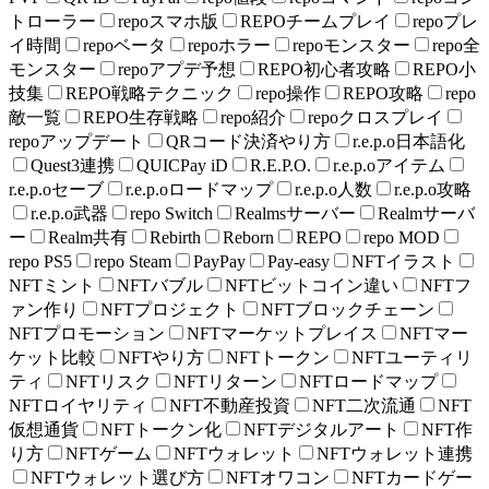
トローラー
repoスマホ版
REPOチームプレイ
repoプレ
イ時間
repoベータ
repoホラー
repoモンスター
repo全
モンスター
repoアプデ予想
REPO初心者攻略
REPO小
技集
REPO戦略テクニック
repo操作
REPO攻略
repo
敵一覧
REPO生存戦略
repo紹介
repoクロスプレイ
repoアップデート
QRコード決済やり方
r.e.p.o日本語化
Quest3連携
QUICPay iD
R.E.P.O.
r.e.p.oアイテム
r.e.p.oセーブ
r.e.p.oロードマップ
r.e.p.o人数
r.e.p.o攻略
r.e.p.o武器
repo Switch
Realmsサーバー
Realmサーバ
ー
Realm共有
Rebirth
Reborn
REPO
repo MOD
repo PS5
repo Steam
PayPay
Pay-easy
NFTイラスト
NFTミント
NFTバブル
NFTビットコイン違い
NFTフ
ァン作り
NFTプロジェクト
NFTブロックチェーン
NFTプロモーション
NFTマーケットプレイス
NFTマー
ケット比較
NFTやり方
NFTトークン
NFTユーティリ
ティ
NFTリスク
NFTリターン
NFTロードマップ
NFTロイヤリティ
NFT不動産投資
NFT二次流通
NFT
仮想通貨
NFTトークン化
NFTデジタルアート
NFT作
り方
NFTゲーム
NFTウォレット
NFTウォレット連携
NFTウォレット選び方
NFTオワコン
NFTカードゲー