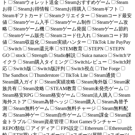
ト
Steamウォレット送金
Steamおすすめゲーム
Steam
お得
Steamお得情報
Steamお得購入
Steamギフト
Steamギフトカード
Steamクリエイター
Steamコード最安
値
Steamゲーム入手
Steamゲーム制作
Steamゲーム攻
略
Steamゲーム機
Steamゲーム発掘
Steamゲーム節約
Steamゲーム販売
Steamコード仕入れ
Steamコード卸
値
Steam収益化
Steam実績ハンター
TikTok Lite PayPay
Switch
Steam還元率
STEM教育
STEPN
STEPN
GO
stock
Strength
Studio解説
Suica nanaco
Switchマ
イクラ
Steam購入タイミング
Switchレビュー
Switch対
応
Switch版
Switch版評判
Switch視点
The Forge
The Sandbox
Thunderstore
TikTok Lite
Steam通貨
Steam購入ガイド
Steam実績攻略
Steam海外版
Steam家
族共有
Steam攻略
STEAM教育
Steam未発売ゲーム
Steam格安RPG
Steam格安ゲーム
Steam法人購入
Steam
海外ストア
Steam為替ヘッジ
Steam購入
Steam為替予
測
Steam無料ゲーム
Steam無料チャージ
Steam無料配
布
Steam神ゲー
Steam自作ゲーム
Steam課金
Steam課
金トラブル
Steam資産管理
Riot Gamesランチャー
REPO類似
アイディア
FPS設定
Ethereum
Ethereum比
較
ETH買い方
eスポーツ
eスポーツ展開
eスポーツ