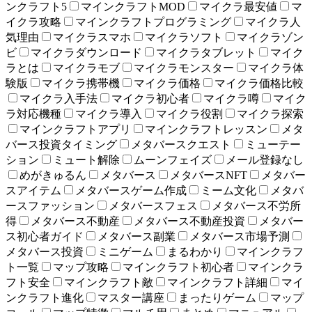
ンクラフト5
マインクラフトMOD
マイクラ最安値
マ
イクラ攻略
マインクラフトプログラミング
マイクラ人
気理由
マイクラスマホ
マイクラソフト
マイクラゾン
ビ
マイクラダウンロード
マイクラタブレット
マイク
ラとは
マイクラモブ
マイクラモンスター
マイクラ体
験版
マイクラ携帯機
マイクラ価格
マイクラ価格比較
マイクラ入手法
マイクラ初心者
マイクラ噂
マイク
ラ対応機種
マイクラ導入
マイクラ役割
マイクラ探索
マインクラフトアプリ
マインクラフトレッスン
メタ
バース投資タイミング
メタバースクエスト
ミューテー
ション
ミュート解除
ムーンフェイズ
メール登録なし
めがきゅるん
メタバース
メタバースNFT
メタバー
スアイテム
メタバースゲーム作成
ミーム文化
メタバ
ースファッション
メタバースフェス
メタバース不労所
得
メタバース不動産
メタバース不動産投資
メタバー
ス初心者ガイド
メタバース副業
メタバース市場予測
メタバース投資
ミニゲーム
まるわかり
マインクラフ
ト一覧
マップ攻略
マインクラフト初心者
マインクラ
フト安全
マインクラフト敵
マインクラフト詳細
マイ
ンクラフト進化
マスター講座
まったりゲーム
マップ