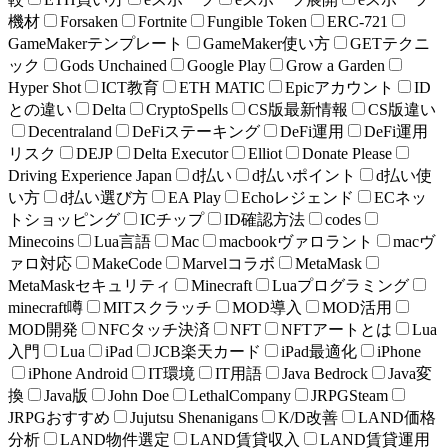
機材
Forsaken
Fortnite
Fungible Token
ERC-721
GameMakerテンプレート
GameMaker使い方
GETテクニ
ック
Gods Unchained
Google Play
Grow a Garden
Hyper Shot
ICT教育
ETH MATIC
Epicアカウント
ID
との違い
Delta
CryptoSpells
CS版最新情報
CS版違い
Decentraland
DeFiステーキング
DeFi運用
DeFi運用
リスク
DEJP
Delta Executor
Elliot
Donate Please
Driving Experience Japan
d払い
d払いポイント
d払い使
い方
d払い選び方
EA Play
Echoレジェンド
ECネッ
トショッピング
ICチップ
ID確認方法
codes
Minecoins
Lua言語
Mac
macbookヴァロラント
macヴ
ァロ対応
MakeCode
Marvelコラボ
MetaMask
MetaMaskセキュリティ
Minecraft
Luaプログラミング
minecraft噂
MITスクラッチ
MOD導入
MOD活用
MOD開発
NFCタッチ決済
NFT
NFTアートとは
Lua
入門
Lua
iPad
JCB楽天カード
iPad最適化
iPhone
iPhone Android
IT環境
IT用語
Java Bedrock
Java変
換
Java版
John Doe
LethalCompany
JRPGSteam
JRPGおすすめ
Jujutsu Shenanigans
K/D改善
LAND価格
分析
LAND物件選定
LAND賃貸収入
LAND賃貸運用