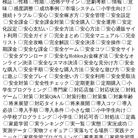
検証
性格
性能
恐怖デザイン
悲劇考察
情報
意
味
感度調整
成功事例
市場システム
小学生向け
接続トラブル
安心
安全稼ぎ方
安全管理
安全設定
安全課金
安全課金対策
安全購入
安全運用
安定
化設定
安心支払い
安全方法
安心方法
安心通販サイ
ト利用
完全ガイド
完全まとめ
完全マニュアル
完全
リスト
完全攻略
完全解説
安全決済
安全操作
定
期課金
安全な課金
安全ゲーム
安全コツ
安全サイト
安全ダウンロード
安全なRobloxお金稼ぎ法
安全なオ
ンライン決済
安全なスマホ決済
安全な見分け方
安全
な購入
安全手順
安全な購入方法
安全な遊び方
安全
に遊ぶ
安全プレイ
安全使い方
安全利用
安全受取法
安全対策
安全性チェック
定期更新
定期購入
小
学生プログラミング
専門家
対応店舗
対応状況
対戦
ゲーム
対策
対策Q&A
対策行動
対策集
対象年齢
将来展望
対応タイトル
将来展開
導入コツ
導入
必須
導入手順
導入条件
小さな畑
小中学生向け
小学校プログラミング
小学生
対応可否
対処法
定義
家庭学習
実ランキング
実一覧
実態
実況成功
実測データ
実物フィギュア
実落ちてる場所
実践テク
ニック
家庭学習プログラミング
審査基準
家庭学習環