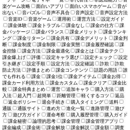
楽ゲーム攻略
面白いアプリ
面白いスマホゲーム
音が
出ない
音パズル
音声不具合
音声設定
音声設定方法
音楽ID
音楽ゲーム
運用術
運営方法
設定ガイド
課金体験
課金トラブル
課金なし
課金の仕方
課
金パッケージ
課金バランス
課金メリット
課金ランキ
ング
課金リターン
課金共有
課金デメリット
課金判
断
課金制度
課金制限
課金実態
課金履歴確認
課
金控除
課金方法
課金最適化
課金とは
課金テク
課金爆上げ
評価
設定キャラ選び
設定チェック
設定
引き継ぎ
設定手順
設定方法
設定確認
詐欺
詐欺
防止方法
評価まとめ
課金コンテンツ
話題の用語
誰
でも作れる
課金
課金1位
課金アイテム
課金お得
課金カード利用方法
課金カスタム
課金クリア
課金比
較
課金特典まとめ
運営
追加キャラ
購入方法
購
入法
超入門
超簡単
距離管理
軽くするコツ
返品
返金ポリシー
退会手続き
購入タイミング
送料
通販
通販サイト
進め方
進化一覧
進路管理
遊び
方
遊び方ガイド
運命考察
購入履歴管理
購入ガイド
課金秘密
論理的思考
課金管理
課金管理アプリ
課金編成
課金術
課金解放
課金解説
課金額
調査