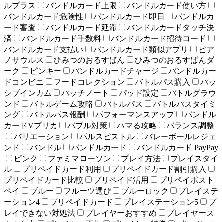
ルプラス
バンドルカード上限
バンドルカード使い方
バンドルカード危険性
バンドルカード即日
バンドルカ
ード審査
バンドルカード延滞
バンドルカードタッチ決
済
バンドルカード手数料
バンドルカード招待コード
バンドルカード支払い
バンドルカード類似アプリ
ピア
ノサウルス
ひみつのおるすばん
ひみつのおるすばんダ
ーク
ピンキー
バンドルカードチャージ
バンドルカー
ドコンビニ
フードコレクション
バトルパス購入
パッ
シブインカム
パッチノート
パッド設定
バトルグラウ
ンド
バトルゲーム攻略
バトルパス
バトルパスタイミ
ング
バトルパス報酬
パフォーマンスアップ
バンドル
カードVプリカ
バブル対策
ハマる攻略
バランス調整
バリエーション
パルスピストル
バレーボールレジェ
ンド
バンドル
バンドルカード
バンドルカード PayPay
ピンク
ファミマローソン
プレイ方法
プレイスタイ
ル
プリペイドカード利用
プリペイドカード割引購入
プリペイドカード比較
プリペイド活用
プリペイポスト
ペイ
ブルー
フルーツ選び
ブルーロック
プレイステ
ーション4
プリペイドカード
プレイステーション5
プ
レイできない対処法
プレイヤーおすすめ
プレイヤース