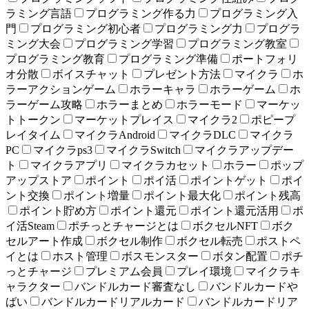
ラミング言語
プログラミング作る力
プログラミング入
門
プログラミング初心者
プログラミング力
プログラ
ミング大会
プログラミング学習
プログラミング教室
プログラミング教育
プログラミング準備
ポートフォリ
オ分散
ボイスチャット
プレゼント方法
マイクラ
ホ
ラーアクションゲーム
ホラーキャラ
ホラーゲーム
ホ
ラーゲーム攻略
ホラーまとめ
ホラーモード
マーケッ
トトークン
マーケットプレイス
マイクラ2
ポピープ
レイタイム
マイクラAndroid
マイクラDLC
マイクラ
PC
マイクラps3
マイクラSwitch
マイクラアップデー
ト
マイクラアプリ
マイクラカセット
ホラー
ポップ
アップストア
ポイント
ポイ活
ポイントゲット
ポイ
ント交換
ポイント増量
ポイント最大化
ポイント残高
ポイント貯め方
ポイント還元
ポイント還元活用
ポ
イ活Steam
ポチっとチャージとは
ボクセルNFT
ボク
セルアート作成
ボクセル制作
ボクセル転売
ポストペ
イとは
ホスト管理
ボスモンスター
ボタン配置
ポチ
っとチャージ
プレミアム会員
プレイ環境
マイクラキ
ャラクター
バンドルカード審査なし
バンドルカードや
ばい
バンドルカードリアルカード
バンドルカードリア