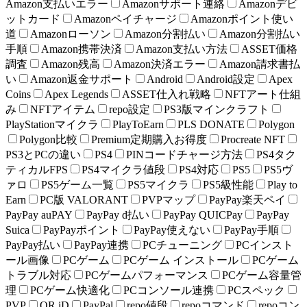
Amazon支払いエラー
Amazonサポート連絡
Amazonデビ
ットカード
Amazonペイチャージ
Amazonポイント使い
道
Amazonローソン
Amazon分割払い
Amazon分割払い
手順
Amazon携帯決済
Amazon支払い方法
ASSET価格
調査
Amazon残高
Amazon決済エラー
Amazon請求書払
い
Amazon返金サポート
Android
Android設定
Apex
Coins
Apex Legends
ASSET仕入れ戦略
NFTアート仕組
み
NFTアイテム
repo設定
PS3版マインクラフト
PlayStationマイクラ
PlayToEarn
PLS DONATE
Polygon
Polygon比較
Premium定期購入お得度
Procreate NFT
PS3とPCの違い
PS4
PINコードチャージ方法
PS4タク
ティカルFPS
PS4マイクラ値段
PS4対応
PS5
PS5ヴ
ァロ
PS5ゲーム一覧
PS5マイクラ
PS5級性能
Play to
Earn
PC版 VALORANT
PVPマップ
PayPay楽天ペイ
PayPay auPAY
PayPay d払い
PayPay QUICPay
PayPay
Suica
PayPayポイント
PayPay使えない
PayPay手順
PayPay払い
PayPay連携
PCチューニング
PCインスト
ール画像
PCゲーム
PCゲーム インストール
PCゲーム
トラブル対応
PCゲームパフォーマンス
PCゲーム容量管
理
PCゲーム快適化
PCコンソール連携
PCスペック
PVP
QR iD
PayPal
repo値段
repoコマンド
repoコン