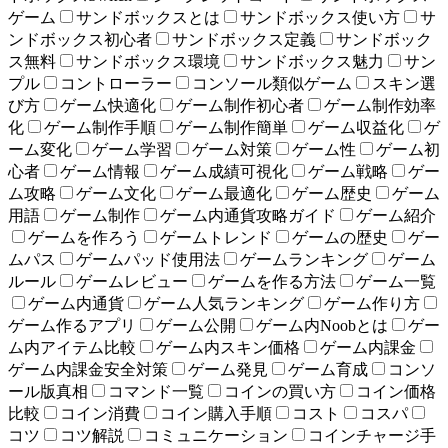
ゲーム
サンドボックスとは
サンドボックス使い方
サ
ンドボックス初心者
サンドボックス定義
サンドボック
ス無料
サンドボックス環境
サンドボックス魅力
サン
プル
コントローラー
コンソール類似ゲーム
スキン選
び方
ゲーム快適化
ゲーム制作初心者
ゲーム制作効率
化
ゲーム制作手順
ゲーム制作簡単
ゲーム収益化
ゲ
ーム変化
ゲーム学習
ゲーム対策
ゲーム性
ゲーム初
心者
ゲーム情報
ゲーム成績可視化
ゲーム戦略
ゲー
ム攻略
ゲーム文化
ゲーム最適化
ゲーム歴史
ゲーム
用語
ゲーム制作
ゲーム内通貨攻略ガイド
ゲーム紹介
ゲームを作ろう
ゲームトレンド
ゲームの歴史
ゲー
ムパス
ゲームパッド使用法
ゲームランキング
ゲーム
ルール
ゲームレビュー
ゲームを作る方法
ゲーム一覧
ゲーム内通貨
ゲーム人気ランキング
ゲーム作り方
ゲーム作るアプリ
ゲーム公開
ゲーム内Noobとは
ゲー
ム内アイテム比較
ゲーム内スキン価格
ゲーム内課金
ゲーム内課金安全対策
ゲーム発見
ゲーム育成
コンソ
ール版真相
コマンド一覧
コインの買い方
コイン価格
比較
コイン消費
コイン購入手順
コスト
コスパ
コツ
コツ解説
コミュニケーション
コインチャージ手