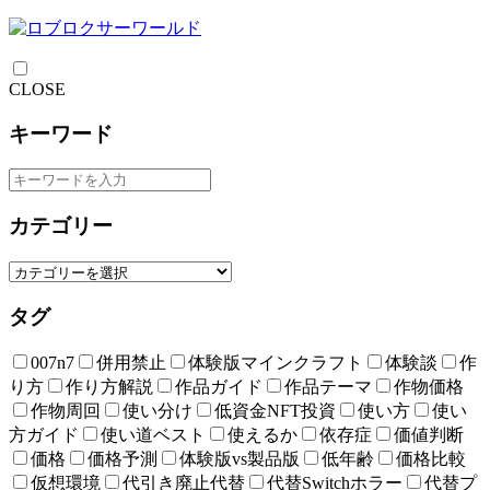
CLOSE
キーワード
カテゴリー
タグ
007n7
併用禁止
体験版マインクラフト
体験談
作
り方
作り方解説
作品ガイド
作品テーマ
作物価格
作物周回
使い分け
低資金NFT投資
使い方
使い
方ガイド
使い道ベスト
使えるか
依存症
価値判断
価格
価格予測
体験版vs製品版
低年齢
価格比較
仮想環境
代引き廃止代替
代替Switchホラー
代替プ