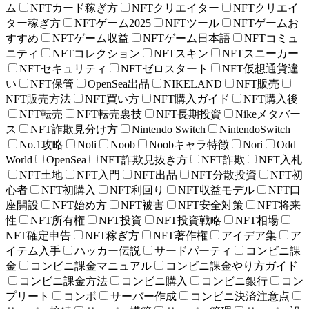
ム
NFTカード稼ぎ方
NFTクリエイター
NFTクリエイ
ター稼ぎ方
NFTゲーム2025
NFTツール
NFTゲームお
すすめ
NFTゲーム収益
NFTゲーム日本語
NFTコミュ
ニティ
NFTコレクション
NFTスキン
NFTスニーカー
NFTセキュリティ
NFTゼロスタート
NFT仮想通貨違
い
NFT保管
OpenSea出品
NIKELAND
NFT販売
NFT販売方法
NFT買い方
NFT購入ガイド
NFT購入後
NFT転売
NFT転売裏技
NFT長期投資
Nikeメタバー
ス
NFT詐欺見分け方
Nintendo Switch
NintendoSwitch
No.1攻略
Noli
Noob
Noobキャラ特徴
Nori
Odd
World
OpenSea
NFT詐欺見抜き方
NFT詐欺
NFT入札
NFT土地
NFT入門
NFT出品
NFT分散投資
NFT初
心者
NFT初購入
NFT利回り
NFT収益モデル
NFT口
座開設
NFT始め方
NFT被害
NFT安全対策
NFT将来
性
NFT所有権
NFT投資
NFT投資戦略
NFT相場
NFT確定申告
NFT稼ぎ方
NFT著作権
アイデア集
ア
イテム入手
ハッカー伝説
サードパーティ
コンビニ課
金
コンビニ課金マニュアル
コンビニ課金やり方ガイド
コンビニ課金方法
コンビニ購入
コンビニ銀行
コン
プリート
コンボ
サーバー作成
コンビニ決済注意点