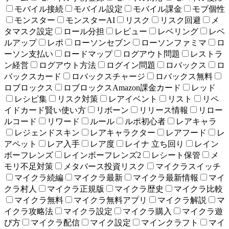
モバイル接続
モバイル設定
モバイル課金
モブ個性
モンスター
モンスターAI
リスク
リスク回避
メ
タマスク設定
ロール分担
レビュー
レベリング
レベ
ルアップ
レポ
ローソンセブン
ローソンファミマ
ロ
ーソン支払い
ロードマップ
ログアウト問題
レストラ
ン経営
ログアウト方法
ログイン問題
ロバックス
ロ
バックスカード
ロバックスチャージ
ロバックス無料
ロブロックス
ロブロックスAmazon課金カード
レッド
レシピ集
リスク対策
レアイベント
リスト
リペ
イドカード賢い使い方
リボーン
リリース情報
リロー
ルコード
リワード
ルール
ルポ初心者
レアキャラ
レジェンドスキン
レアキャラクター
レアフード
レ
アペット
レア入手
レア度
レイナ 立ち回り
レイン
ボーフレンズ
レインボーフレンズ2
レシート保管
メ
モリ不足対策
メタバース投資リスク
マイクラスイッチ
マイクラ続編
マイクラ最新
マイクラ最新情報
マイ
クラ村人
マイクラ正規版
マイクラ歴史
マイクラ比較
マイクラ無料
マイクラ無料アプリ
マイクラ解説
マ
イクラ攻略法
マイクラ設定
マイクラ購入
マイクラ遊
び方
マイクラ配信
マイク設定
マインクラフト
マイ