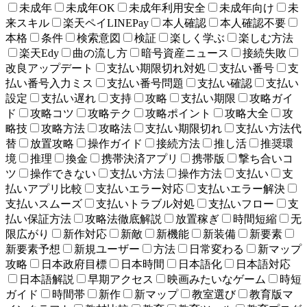
未成年
未成年OK
未成年利用安全
未成年向け
未
来スキル
楽天ペイLINEPay
本人確認
本人確認不要
本格
条件
検索意図
検証
楽しく学ぶ
楽しむ方法
楽天Edy
曲の流し方
暗号資産ニュース
接続失敗
改良アップデート
支払い期限切れ対処
支払い番号
支
払い番号入力ミス
支払い番号問題
支払い確認
支払い
設定
支払い遅れ
支持
攻略
支払い期限
攻略ガイ
ド
攻略コツ
攻略テク
攻略ポイント
攻略大全
攻
略技
攻略方法
攻略法
支払い期限切れ
支払い方法代
替
放置攻略
操作ガイド
接続方法
推し活
推奨環
境
推理
換金
携帯決済アプリ
携帯版
撃ち合いコ
ツ
操作できない
支払い方法
操作方法
支払い
支
払いアプリ比較
支払いエラー対応
支払いエラー解決
支払いスムーズ
支払いトラブル対処
支払いフロー
支
払い保証方法
攻略法徹底解説
放置稼ぎ
時間短縮
无
限広がり
新作対応
新敵
新機能
新装備
新要素
新要素予想
新規ユーザー
方法
日常変わる
新マップ
攻略
日本政府目標
日本時間
日本語化
日本語対応
日本語解説
早期アクセス
映画みたいなゲーム
時短
ガイド
時間帯
新作
新マップ
教室選び
教育版マ