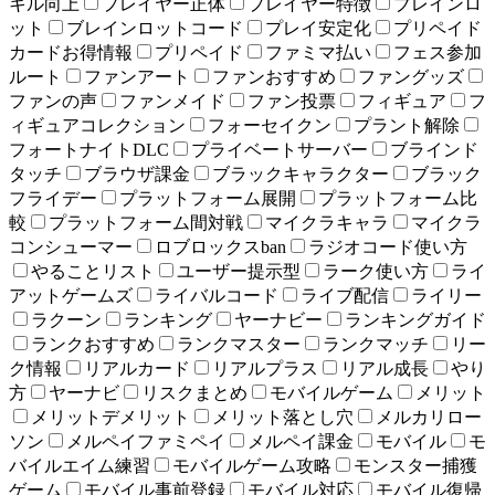
キル向上
プレイヤー正体
プレイヤー特徴
ブレインロ
ット
ブレインロットコード
プレイ安定化
プリペイド
カードお得情報
プリペイド
ファミマ払い
フェス参加
ルート
ファンアート
ファンおすすめ
ファングッズ
ファンの声
ファンメイド
ファン投票
フィギュア
フ
ィギュアコレクション
フォーセイクン
プラント解除
フォートナイトDLC
プライベートサーバー
ブラインド
タッチ
ブラウザ課金
ブラックキャラクター
ブラック
フライデー
プラットフォーム展開
プラットフォーム比
較
プラットフォーム間対戦
マイクラキャラ
マイクラ
コンシューマー
ロブロックスban
ラジオコード使い方
やることリスト
ユーザー提示型
ラーク使い方
ライ
アットゲームズ
ライバルコード
ライブ配信
ライリー
ラクーン
ランキング
ヤーナビー
ランキングガイド
ランクおすすめ
ランクマスター
ランクマッチ
リー
ク情報
リアルカード
リアルプラス
リアル成長
やり
方
ヤーナビ
リスクまとめ
モバイルゲーム
メリット
メリットデメリット
メリット落とし穴
メルカリロー
ソン
メルペイファミペイ
メルペイ課金
モバイル
モ
バイルエイム練習
モバイルゲーム攻略
モンスター捕獲
ゲーム
モバイル事前登録
モバイル対応
モバイル復帰