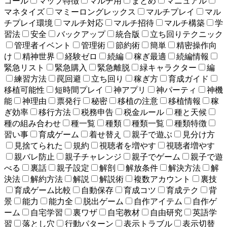
コール
マップ特徴
マルチ用
まとめ
マニュアル
マネタイズ
マミーロングレックス
マルチプレイ
マル
チプレイ環境
マルチ対応
マルチ招待
マルチ構築
学
習法
安全
バックアップ
統合版
立ち回りテクニック
管理者イベント
管理術
節約術
簡単
精密操作向
け
精神世界
経験ゼロ
続編
稼ぎ最適
続編情報
緊急リスト
緊急購入
緊急離脱
緑キャラクター
編
練習方法
罠回避
立ち回り
稼ぎ方
育成ガイド
移植可能性
短時間プレイ
神アプリ
神パーティ
神機
能
神理由
票発行
秘密
移植の注意
移植情報
稼
ぎ効率
移行方法
税務申告
税金ルール
種と天候
種の組み合わせ
種一覧
種類
種類一覧
種類特徴
習い事
育成ゲーム
着せ替え
親子で遊ぶ
見分け方
見捨てられた
規約
視聴者を増やす
視聴者増やす
親バレ防止
親子チャレンジ
親子でゲーム
親子で遊
べる
裏話
親子設定
解剖
解放条件
解決方法
解
決法
解約方法
解説
解説術
複数アカウント
裏技
育成ゲーム比較
自動保存
育成コツ
育成テク
背
景
能力
能力全
脱出ゲーム
自作アイテム
自作ゲ
ーム
自宅学習
裏ワザ
自宅教材
自由研究
英語学
習
落とし穴
行動パターン
表示トラブル
表示切替