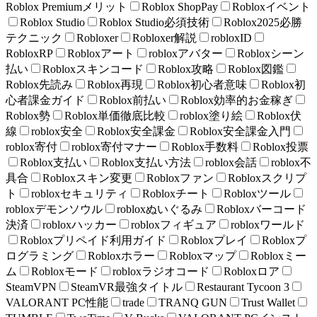
Roblox Premiumメリット
Roblox ShopPay
Robloxイベント
Roblox Studio
Roblox Studio必須技術
Roblox2025必勝
テクニック
Robloxer
Robloxer解説
robloxID
RobloxRP
Robloxアート
robloxアバター
Robloxシーン
払い
Robloxスキンコード
Roblox攻略
Roblox図鑑
Roblox先読み
Roblox再現
Roblox初心者意味
Roblox初
心者課金ガイド
Roblox前払い
Roblox効率的お金稼ぎ
Roblox勢
Roblox単価徹底比較
roblox塗り絵
Roblox伏
線
roblox安全
Roblox安全課金
Roblox安全課金入門
roblox寄付
roblox寄付マナー
Roblox手数料
Roblox投票
Roblox支払い
Roblox支払い方法
roblox会話
roblox不
具合
Robloxスキン変更
Robloxファン
Robloxスクリプ
ト
robloxセキュリティ
Robloxチート
Robloxツール
robloxデモンソウル
robloxぬいぐるみ
Robloxバーコード
決済
robloxハッカー
robloxフィギュア
robloxワールド
Robloxプリペイド利用ガイド
Robloxプレイ
Robloxプ
ログラミング
Robloxホラー
Robloxマップ
Robloxミー
ム
Robloxモード
robloxラジオコード
Robloxロア
SteamVPN
SteamVR最強タイトル
Restaurant Tycoon 3
VALORANT PC性能
trade
TRANQ GUN
Trust Wallet