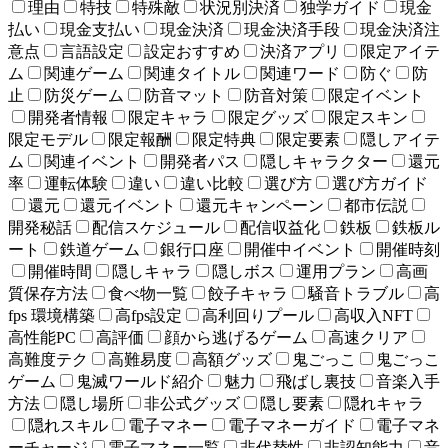
理由
特技
特殊敵
状況別決済
独学ガイド
現金
払い
現金支払い
現金決済
現金決済手段
現金決済注
意点
言語設定
設定おすすめ
決済アプリ
限定アイテ
ム
関連ゲーム
関連タイトル
関連ワード
防ぐ
防
止
防災ゲーム
防音マット
防音対策
限定イベント
開発者情報
限定キャラ
限定グッズ
限定スキン
限定モデル
限定報酬
限定特典
限定要素
隠しアイテ
ム
関連イベント
開発者パス
隠しキャラクター
還元
率
運転体験
違い
違い比較
選び方
選び方ガイド
還元
還元イベント
還元キャンペーン
都市伝説
開発秘話
配信スケジュール
配信収益化
鉄板
鉄板ル
ート
鉄道ゲーム
銀行口座
開催中イベント
開催時刻
開催時間
隠しキャラ
隠しボス
運用プラン
高画
質保存方法
食べ物一覧
餃子キャラ
騒音トラブル
高
fps 環境構築
高fps設定
高利回りプール
高収入NFT
高性能PC
高評価
顔から逃げるゲーム
高速クリア
高難度テク
高難易度
高額グッズ
鬼ごっこ
鬼ごっこ
ゲーム
鬼滅ワールド紹介
魅力
飛ばし裏技
音楽入手
方法
隠し場所
非公式グッズ
隠し要素
隠れキャラ
隠れスキル
電子マネー
電子マネーガイド
電子マネ
ーチャージ
電子マネー一覧
非代替性
非認知能力
音