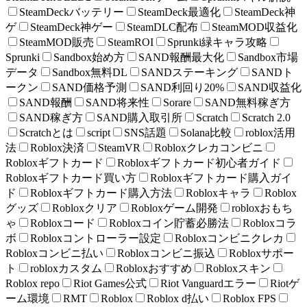
SteamDeckバッテリー
SteamDeck最適化
SteamDeck神
ゲ
SteamDeck神ゲー
SteamDLC配布
SteamMOD収益化
SteamMOD販売
SteamROI
Sprunki緑キャラ攻略
Sprunki
Sandbox始め方
SAND報酬最大化
Sandbox市場
データ
Sandbox無料DL
SANDステーキング
SANDト
ークン
SAND価格予測
SAND利回り20%
SAND収益化
SAND報酬
SAND将来性
Sorare
SAND無料稼ぎ方
SAND稼ぎ方
SAND購入取引所
Scratch
Scratch 2.0
Scratchとは
script
SNS話題
Solana比較
roblox活用
法
Roblox決済
SteamVR
Robloxクレカコンビニ
Robloxギフトカード
Robloxギフトカード初心者ガイド
Robloxギフトカード買い方
Robloxギフトカード購入ガイ
ド
Robloxギフトカード購入方法
Robloxキャラ
Roblox
グッズ
Robloxクリア
Robloxゲーム開発
robloxおもち
ゃ
Robloxコード
Robloxコイン貯蓄必勝法
Robloxコラ
ボ
Robloxコントローラー設定
Robloxコンビニクレカ
Robloxコンビニ払い
Robloxコンビニ振込
Robloxサポー
ト
robloxカスタム
Robloxおすすめ
Robloxスキン
Roblox repo
Riot Games公式
Riot Vanguardエラー
Riotゲ
ーム環境
RMT
Roblox
Roblox d払い
Roblox FPS