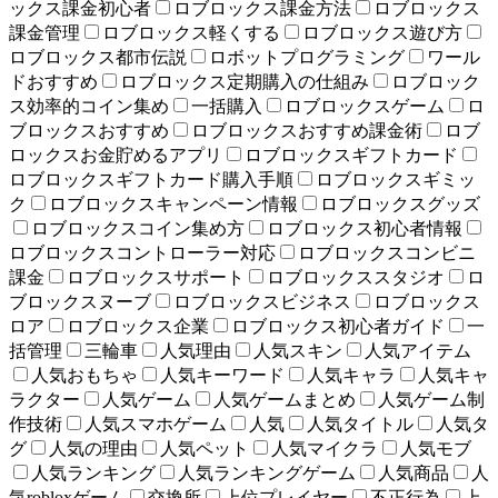
ックス課金初心者
ロブロックス課金方法
ロブロックス
課金管理
ロブロックス軽くする
ロブロックス遊び方
ロブロックス都市伝説
ロボットプログラミング
ワール
ドおすすめ
ロブロックス定期購入の仕組み
ロブロック
ス効率的コイン集め
一括購入
ロブロックスゲーム
ロ
ブロックスおすすめ
ロブロックスおすすめ課金術
ロブ
ロックスお金貯めるアプリ
ロブロックスギフトカード
ロブロックスギフトカード購入手順
ロブロックスギミッ
ク
ロブロックスキャンペーン情報
ロブロックスグッズ
ロブロックスコイン集め方
ロブロックス初心者情報
ロブロックスコントローラー対応
ロブロックスコンビニ
課金
ロブロックスサポート
ロブロックススタジオ
ロ
ブロックスヌーブ
ロブロックスビジネス
ロブロックス
ロア
ロブロックス企業
ロブロックス初心者ガイド
一
括管理
三輪車
人気理由
人気スキン
人気アイテム
人気おもちゃ
人気キーワード
人気キャラ
人気キャ
ラクター
人気ゲーム
人気ゲームまとめ
人気ゲーム制
作技術
人気スマホゲーム
人気
人気タイトル
人気タ
グ
人気の理由
人気ペット
人気マイクラ
人気モブ
人気ランキング
人気ランキングゲーム
人気商品
人
気robloxゲーム
交換所
上位プレイヤー
不正行為
上