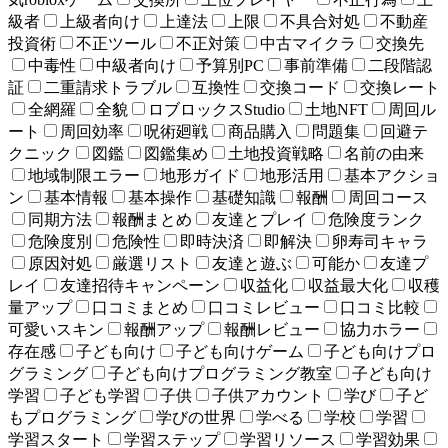
級者
上級者向け
上達法
上限
不具合対処
不動産
投資術
不正ツール
不正対策
中古マイクラ
交換先
中毒性
中級者向け
予算別PC
事前準備
二段階認
証
二重請求トラブル
互換性
交換コード
交換レート
全網羅
全貌
ロブロックスStudio
土地NFT
周回ル
ート
周回効率
呪術廻戦
商品購入
問題集
回避テ
クニック
図鑑
図鑑集め
土地投資戦略
名前の由来
地域制限エラー
地形ガイド
地形活用
基本アクショ
ン
基本情報
基本操作
基礎知識
報酬
周回コース
同期方法
報酬まとめ
友達とプレイ
危険度ランク
危険度別
危険性
即時決済
即解決
卵寿司キャラ
原因対処
厳選リスト
友達と遊ぶ
可能か
友達プ
レイ
友達招待キャンペーン
収益化
収益最大化
収穫
量アップ
口コミまとめ
口コミレビュー
口コミ比較
可愛いスキン
報酬アップ
報酬レビュー
協力ホラー
存在感
子ども向け
子ども向けゲーム
子ども向けプロ
グラミング
子ども向けプログラミング教室
子ども向け
学習
子ども学習
子供
子供アカウント
学び
子ど
もプログラミング
学びの世界
学べる
学校
学習
学習スタート
学習ステップ
学習リソース
学習効果