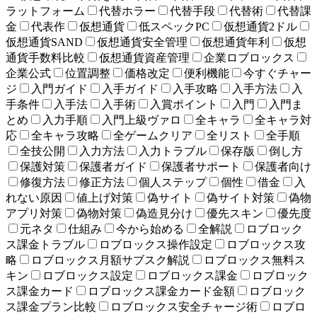
ラットフォーム
代替ホラー
代替手段
代替術
代替課
金
代表作
仮想通貨
低スペックPC
仮想通貨2ドル
仮想通貨SAND
仮想通貨安全管理
仮想通貨年利
仮想
通貨手数料比較
仮想通貨資産管理
企業ロブロックス
企業公式
位置調整
価格改定
便利機能
今すぐチャー
ジ
入門ガイド
入手ガイド
入手攻略
入手方法
入
手条件
入手法
入手術
入賞ポイント
入門
入門ま
とめ
入力手順
入門上級ヴァロ
全キャラ
全キャラ対
応
全キャラ攻略
全ゲームクリア
全リスト
全手順
全技公開
入力方法
入力トラブル
保存版
倒し方
保護対策
保護者ガイド
保護者サポート
保護者向け
修復方法
修正方法
個人ステップ
個性
借金
入
れない原因
値上げ対策
偽サイト
偽サイト対策
偽物
アプリ対策
偽物対策
偽造見分け
優先スキン
優先度
元ネタ
仕組み
今から始める
全解説
ロブロック
ス課金トラブル
ロブロックス操作設定
ロブロックス攻
略
ロブロックス月額サブスク解説
ロブロックス無料ス
キン
ロブロックス設定
ロブロックス課金
ロブロック
ス課金カード
ロブロックス課金カード金額
ロブロック
ス課金プラン比較
ロブロックス安全チャージ術
ロブロ