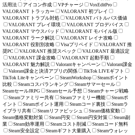
活用法
アイコン作成
VPチャージ
VoxEditPro
VALORANT トラッカー
VALORANT 初プレイ
VALORANT トラブル対処
VALORANT バトルパス価値
VALORANT プレイ環境
VALORANT プロデバイス
VALORANT マウスパッド
VALORANT モバイル版
VALORANT ラーク解説
VALORANT レイナ攻略
VALORANT 役割別攻略
Visaプリペイド
VALORANT 推
奨PC
VALORANT 推奨スペック
VALORANT 最適設定
VALORANT 課金攻略
VALORANT 起動手順
VALORANT 魅力解説
Valorantキャンペーン
Valorant課金
Valorant課金と決済アプリの関係
TikTok LIVEギフト
TikTok Liteキャンペーン
SteamWorkshop
Steamポイント
比較
Steamコスパランキング
Steamサマーセール
SteamセールJRPG
Steamセール予想
Steamチャージ戦略
Steamファミリー共有
Steamファミリー機能
Steamポ
イント
Steamポイント運用
Steamコード裏技
Steamラ
イブラリ共有
Steamリファビッシュ
Steam価格変動
Steam価格変動対策
Steam円安
Steam円安対策
Steam副
業
Steam効率運用
Steamコスト削減
Steamコード無料
Steam安全設定
Steamギフト大量購入
Steamウォレッ