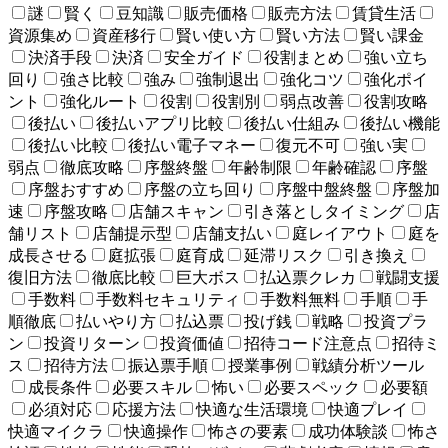
謎
賢く
豆知識
販売価格
販売方法
賃貸生活
資源集め
資産移行
賢い使い方
賢い方法
賢い課金
決済手段
決済
安全ガイド
役割まとめ
強い立ち
回り
強さ比較
強み
強制退出
強化コツ
強化ポイ
ント
強化ルート
役割
役割別
弱点改善
役割攻略
後払い
後払いアプリ比較
後払い仕組み
後払い機能
後払い比較
後払い電子マネー
復元不可
強い実
弱点
徹底攻略
序盤終盤
年齢制限
年齢確認
序盤
序盤おすすめ
序盤の立ち回り
序盤中盤終盤
序盤加
速
序盤攻略
店舗スキャン
引き落としタイミング
店
舗リスト
店舗提示型
店舗支払い
庭レイアウト
庭を
成長させる
庭拡張
庭育成
延滞リスク
引き換え
復旧方法
徹底比較
巨大ボス
払込票クレカ
戦闘支援
手数料
手数料セキュリティ
手数料無料
手順
手
順徹底
払いやり方
払込票
投げ銭
戦略
投資プラ
ン
投資リターン
投資価値
招待コード注意点
招待ミ
ス
招待方法
振込票手順
授業事例
戦績分析ツール
成長条件
必要スキル
怖い
必要スペック
必要額
必須対応
応援方法
快適な生活環境
快適プレイ
快適マイクラ
快適操作
怖さの要素
成功体験談
怖さ