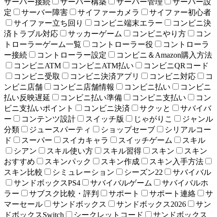
サーバー接続
サーバー構築
サーバー管理
サーバー設
定
サーバー障害
サイファーカメラ
サイファー初心者
サイファー立ち回り
コンビニ端末エラー
コンビニ決
済トラブル対応
サッカーゲーム
コンビニやり方
コン
トローラーゲーム一覧
コントローラー役
コントローラ
ー接続
コントローラー設定
コンビニ＆Amazon購入方法
コンビニATM
コンビニATM払い
コンビニQRコード
コンビニ受取
コンビニ決済アプリ
コンビニ対応
コ
ンビニ店舗
コンビニ店舗情報
コンビニ払い
コンビニ
払い反映遅延
コンビニ払い準備
コンビニ支払い
コン
ビニ支払いポイント
コンビニ決済
サクッと
サバイバ
ー
コンテンツ設計
スイッチ版
じゃがりこ
ジャンル
分類
ジュースパーティ
ショップセーブ
シリアルコー
ド
スーパー
スイカキャラ
スイッチゲーム
スキル
シアン
スキル使い方
スキル習得
スキン
スキン
おすすめ
スキンパック
スキン作成
スキン入手方法
スキン比較
シミュレーション
シーズン22
サバイバル
サンドボックスPS4
サバイバルゲーム
サバイバルホ
ラー
サブスク比較・評判
サポート
サポート連絡
サ
マーセール
サンドボックス
サンドボックス2026
サン
ドボックスSwitch
シークレットコード
サンドボックス