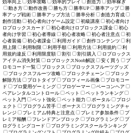
効率向上
効率攻略
効率的プレイ
創造力
効率稼ぎ
動き方
動作改善
勝ち方
勝率UP
勝率アップ
勝
率アップ戦術
勝率アップ方法
勝率分析
創造力育成
創作活動
初心者向けゲーム設定
初級講座
初心者向け
ロブロックスカード
初心者向けロブロックス課金
初心
者向け学習
初心者導線
初心者攻略
初心者注意点
初
心者装備
初心者課金
利用ガイド
創作コンテンツ
利
用上限
利用制限
利用手順
利用方法
利用規約
利
用規約違反
利用限度額
割引
割引購入
ロブロックス
アイテム消失対策
ロブロックスNoob解説
安く買う
プ
ロモコード一覧
ブロックス
ブロックスフルーツグッズ
ブロックスフルーツ攻略
ブロックチェーン
ブロック
解除方法
プロトタイプ
プロフィール画像
プロモコー
ド
プロ愛用ゲーミング
プロゲーマー
ベーコンヘア
ペアレンタルコントロール
ペット
ペットランキング
ペット入門
ペット強化
ペット能力
ポータル
プロジ
ェクト
プログラム苦手
ボーナス
プログラミングチャ
レンジ
プレミアム特典と注意点
プレミア参加条件
プ
レミア報酬
フレンドアンブロック
プログラミング
プ
ログラミングコード
プログラミングスクールランキング
プログラミングソフト
プログラミング仕組み
プログ