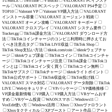
TUMBLE
TwoTime
V-Bucks
VALORANT PCインスト
ール
VALORANT PCスペック
VALORANT PS4予定
TOP10
Valorant VP
Valorant VP購入方法
VALORANT
インストール容量
VALORANT エージェント戦術
VALORANT オーメン攻略
VALORANT キーボード
VALORANT クロスプレイ
VALORANT システム要件
Tracker.gg
TikTok課金方法
VALORANT ダウンロード方
法
TikTokコインチャージのコンビニ利用時に押さえてお
くべき注意点タグ
TikTok LIVE収益
TikTok Shop
TikTok Shop支払い方法
tiktok.com/coin
tiktokウェブチャ
ージ
tiktokウェブ課金
TikTokコイン
TikTokコインチャ
ージ
TikTokコインチャージ注意
TikTok課金
TikTokコ
インとは
TikTokコイン安く買う
TikTokコイン無料
TikTokサブスク
TikTokチャージ
tiktokライトポイント
TikTok公式サポート
TikTok収益化
TikTok投げ銭
VALORANT スマホ対応
VALORANT データ削除
TikTok
LIVE
Webセキュリティ
VPパッケージ
VP価格推移
VP課金最新情報
VP購入
VP購入方法
VRゲームおす
すめ
VRゲーム投資
WAONスマホ
Windows11
VoxEdit使い方
Windows活用
Xbox
Xboxヴァロラント
Xboxタクティカル
XPブースト
アート作品
アート