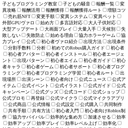
子どもプログラミング教室
子どもの騒音
報酬一覧
変
異攻略
報酬活用
報酬獲得
報酬獲得ルート
増額コツ
売れ筋NFT
変更手順
変異システム
変異ペット
外部GPUヴァロ
始め方
多言語対応
大人子供対応
大型アップデート
大画面プレイ
大量入手
天候別
失
敗しない
失敗防止
始める理由
協力ホラーゲーム
協
力プレイ
公式
初心者ヴァロ紹介
出現方法
出現条件
分割手数料
分析
初めてのRobux購入ガイド
初心者
初心者アバター
初心者インストール
初心者エージェ
ント
出現パターン
初心者エイム
初心者ガイド
初心
者キャラ
初心者ゲーム
初心者サポート
初心者プログ
ラミング
初心者プログラミング学習
初心者ルート
出
現場所
出演シーン
初心者向け
公式ニュース
公式ア
イテム
公式イベント
公式イラスト
公式ガイド
公式
キャンペーン
公式グッズ
公式コード
公式ショップ
公式プロモ
再登録
公式マイクラ
公式マイクラアプリ
公式商品
公式情報
公式設定
公式購入
共同制作
共有手順
共有方法
初心者入門
初心者向けRoblox制
作
協力サバイバル
効率的な集め方
加速させる
効率
効率アップ
効率プレイ
効率レベル上げ
効率化