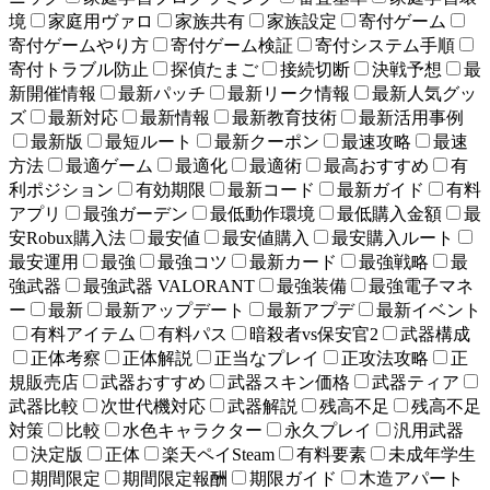
境
家庭用ヴァロ
家族共有
家族設定
寄付ゲーム
寄付ゲームやり方
寄付ゲーム検証
寄付システム手順
寄付トラブル防止
探偵たまご
接続切断
決戦予想
最
新開催情報
最新パッチ
最新リーク情報
最新人気グッ
ズ
最新対応
最新情報
最新教育技術
最新活用事例
最新版
最短ルート
最新クーポン
最速攻略
最速
方法
最適ゲーム
最適化
最適術
最高おすすめ
有
利ポジション
有効期限
最新コード
最新ガイド
有料
アプリ
最強ガーデン
最低動作環境
最低購入金額
最
安Robux購入法
最安値
最安値購入
最安購入ルート
最安運用
最強
最強コツ
最新カード
最強戦略
最
強武器
最強武器 VALORANT
最強装備
最強電子マネ
ー
最新
最新アップデート
最新アプデ
最新イベント
有料アイテム
有料パス
暗殺者vs保安官2
武器構成
正体考察
正体解説
正当なプレイ
正攻法攻略
正
規販売店
武器おすすめ
武器スキン価格
武器ティア
武器比較
次世代機対応
武器解説
残高不足
残高不足
対策
比較
水色キャラクター
永久プレイ
汎用武器
決定版
正体
楽天ペイSteam
有料要素
未成年学生
期間限定
期間限定報酬
期限ガイド
木造アパート