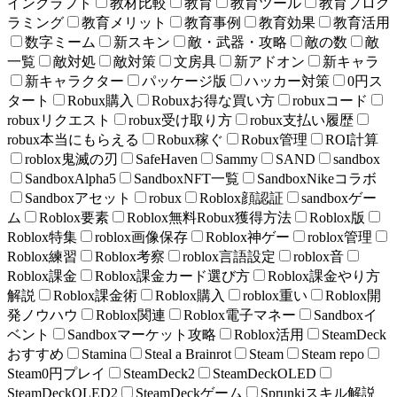
インクラフト
教材比較
教育
教育ツール
教育プログ
ラミング
教育メリット
教育事例
教育効果
教育活用
数字ミーム
新スキン
敵・武器・攻略
敵の数
敵
一覧
敵対処
敵対策
文房具
新アドオン
新キャラ
新キャラクター
パッケージ版
ハッカー対策
0円ス
タート
Robux購入
Robuxお得な買い方
robuxコード
robuxリクエスト
robux受け取り方
robux支払い履歴
robux本当にもらえる
Robux稼ぐ
Robux管理
ROI計算
roblox鬼滅の刃
SafeHaven
Sammy
SAND
sandbox
SandboxAlpha5
SandboxNFT一覧
SandboxNikeコラボ
Sandboxアセット
robux
Roblox顔認証
sandboxゲー
ム
Roblox要素
Roblox無料Robux獲得方法
Roblox版
Roblox特集
roblox画像保存
Roblox神ゲー
roblox管理
Roblox練習
Roblox考察
roblox言語設定
roblox音
Roblox課金
Roblox課金カード選び方
Roblox課金やり方
解説
Roblox課金術
Roblox購入
roblox重い
Roblox開
発ノウハウ
Roblox関連
Roblox電子マネー
Sandboxイ
ベント
Sandboxマーケット攻略
Roblox活用
SteamDeck
おすすめ
Stamina
Steal a Brainrot
Steam
Steam repo
Steam0円プレイ
SteamDeck2
SteamDeckOLED
SteamDeckOLED2
SteamDeckゲーム
Sprunkiスキル解説