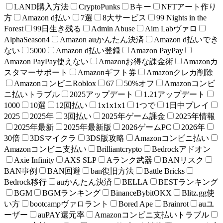
LAND購入方法
CryptoPunks
Bキー
NFTアート作り
方
Amazon d払い
7選
8大サービス
99 Nights in the
Forest
99日生き残る
Admin Abuse
Aim Labヴァロ
AlphaSeason4
Amazon auかんたん決済
Amazon d払いでき
ない
5000
Amazon d払い登録
Amazon PayPay
Amazon PayPay使えない
Amazonお得な課金術
Amazonカ
スタマーサポート
Amazonギフト券
Amazonクレカ削除
AmazonコンビニRoblox
67
50%オフ
Amazonコンビ
ニ払いトラブル
2025アップデート
1.21アップデート
1000
10選
12回払い
1x1x1x1
1つで
1日中プレイ
2025
2025年
3回払い
2025年ゲーム課金
2025年情報
2025年最新
2025年最新版
2026ゲームPC
2026年
30倍
3DSマイクラ
3DS版攻略
Amazonコンビニ払い
Amazonコンビニ支払い
Brilliantcrypto
Bedrockアドオン
Axie Infinity
AXS SLP
Aランク武器
BANリスク
BAN事例
BAN回避
ban復旧方法
Battle Bricks
Bedrock移行
auかんたん決済
BELLA
BESTランキング
BGM
BGMランキング
BinanceBybitOKX
Blitz.gg使
い方
bootcampヴァロラント
Bored Ape
Brainrot
auユ
ーザー
auPAY還元率
Amazonコンビニ支払いトラブル