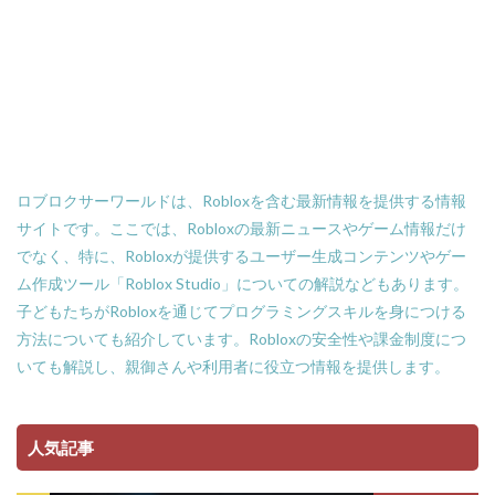
Amazonローソン
Amazon分割払い
Amazon分割払い手順
Amazon携帯決済
Amazon支払い方法
ASSET価格調査
Amazon残高
Amazon決済エラー
Amazon請求書払い
Amazon返金サポート
Android
Android設定
Apex Coins
Apex Legends
ASSET仕入れ戦略
ロブロクサーワールドは、Robloxを含む最新情報を提供する情報
NFTアート仕組み
NFTアイテム
repo設定
サイトです。ここでは、Robloxの最新ニュースやゲーム情報だけ
PS3版マインクラフト
PlayStationマイクラ
でなく、特に、Robloxが提供するユーザー生成コンテンツやゲー
PlayToEarn
PLS DONATE
Polygon
ム作成ツール「Roblox Studio」についての解説などもあります。
Polygon比較
Premium定期購入お得度
子どもたちがRobloxを通じてプログラミングスキルを身につける
Procreate NFT
PS3とPCの違い
PS4
方法についても紹介しています。Robloxの安全性や課金制度につ
いても解説し、親御さんや利用者に役立つ情報を提供します。
PINコードチャージ方法
PS4タクティカルFPS
PS4マイクラ値段
PS4対応
PS5
PS5ヴァロ
PS5ゲーム一覧
PS5マイクラ
PS5級性能
人気記事
Play to Earn
PC版 VALORANT
PVPマップ