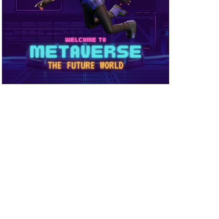
め方
NFT被害
NFT確定申告
ーティ
コンビニ購入
ーバー接続
サイファー初心者
店舗
ビニ支払い
スイッチ版
スーパー
スキン
ミュレーション