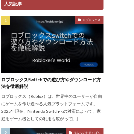
ント
人気記事
ャージ方法
ロブロックス
金
ゲーム魅力
グッズ
ッチ
ザインガイド
ティア上げ方
ザー
ロブロックスSwitchでの遊び方やダウンロード方
ューティン
法を徹底解説
チャット使い方
ロブロックス（Roblox）は、世界中のユーザーが自由
ャプター3
にゲームを作り遊べる人気プラットフォームです。
チュートリアル
2025年現在、Nintendo Switchへの対応によって、家
庭用ゲーム機としての利用も広がって[…]
ル対策
ースモーク
ひみつのおるすばん