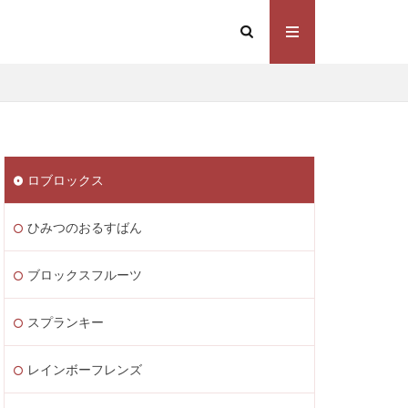
Steam価格変動
Steamコスト削減
eamウォレット送金
ト
Steamゲーム制作
ロブロックス
mゲーム販売
 Lite PayPay
ひみつのおるすばん
Studio解説
応
Switch版
ブロックスフルーツ
ite
Steam通貨
スプランキー
STEAM教育
m海外ストア
レインボーフレンズ
ャージ
ル