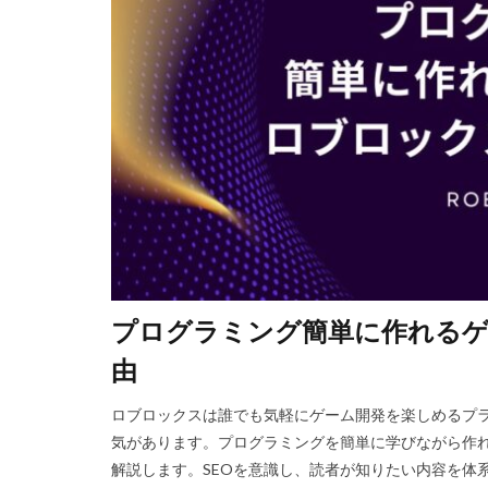
Steam資産管理
Ethereum比較
Fungible Token
Gods Unchained
Epicアカウント
DeFiステーキング
Driving Experience
Echoレジェンド
Mac
macb
プログラミング簡単に作れるゲ
MetaMaskセキ
MOD活用
M
由
JCB楽天カード
ロブロックスは誰でも気軽にゲーム開発を楽しめるプ
Java変換
Ja
気があります。プログラミングを簡単に学びながら作れ
Jujutsu Shenaniga
解説します。SEOを意識し、読者が知りたい内容を体
LAND購入方法