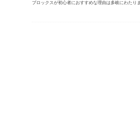
ブロックスが初心者におすすめな理由は多岐にわたります
99 Nights in the Fo
Amazon auかん
Amazon PayPa
Amazonクレカ削
2025アップデート
1日中プレイ
2025年最新版
Amazonコンビニ
AXS SLP
Aラ
Bedrock移行
BinanceBybitOKX
auPAY還元率
Amazonデビット
Amazon分割払い