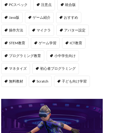
msサーバー
PCスペック
注意点
統合版
PS5
repo Steam
Java版
ゲーム紹介
おすすめ
違い
操作方法
マイクラ
アバター設定
ユーティリティ
STEM教育
ゲーム学習
ICT教育
NFT二次流通
NFTウォレット
プログラミング教育
小中学生向け
FTカード稼ぎ方
マネタイズ
初心者プログラミング
ゲームおすすめ
キン
無料教材
Scratch
子ども向け学習
管
OpenSea出品
後
NFT転売
h
orld
OpenSea
NFT分散投資