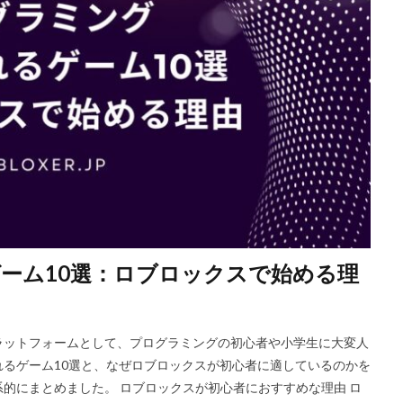
Riot Gamesランチャー
REPO類似
アイディア
FPS設定
E
ETH買い方
eスポーツ
eスポーツ展開
eスポーツ機材
For
ERC-721
GameMakerテンプレート
GameMaker使い方
GET
Google Play
Grow a Garden
Hyper Shot
ICT教育
ETH M
IDとの違い
Delta
CryptoSpells
CS版最新情報
CS版違い
DeFi運用
DeFi運用リスク
DEJP
Delta Executor
Elliot
 Japan
d払い
d払いポイント
d払い使い方
d払い選び方
ECネットショッピング
ICチップ
ID確認方法
codes
Min
ookヴァロラント
macヴァロ対応
MakeCode
Marvelコラボ
M
ーム10選：ロブロックスで始める理
ュリティ
Minecraft
Luaプログラミング
minecraft噂
MITスク
OD開発
NFCタッチ決済
NFT
NFTアートとは
Lua入門
iPad最適化
iPhone
iPhone Android
IT環境
IT用語
J
ラットフォームとして、プログラミングの初心者や小学生に大変人
va版
John Doe
LethalCompany
JRPGSteam
JRPGおすすめ
るゲーム10選と、なぜロブロックスが初心者に適しているのかを
ns
K/D改善
LAND価格分析
LAND物件選定
LAND賃貸収入
系的にまとめました。 ロブロックスが初心者におすすめな理由 ロ
CryptoPunks
Bキー
NFTアート作り方
Amazon d払い
7選