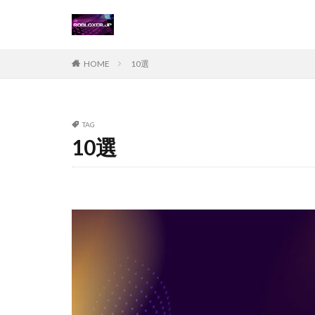
Steamチャージ戦
Steamポイント運
Steam価格変動対
HOME
10選
Steamコード無料
Steamおすすめゲ
Steamギフトカー
TAG
10選
Steamゲーム攻略
Steamコード仕入
Switch
Ste
Suica nanaco
Switch版評判
Steam購入ガイド
Steam未発売ゲー
Steam為替ヘッジ
Steam無料配布