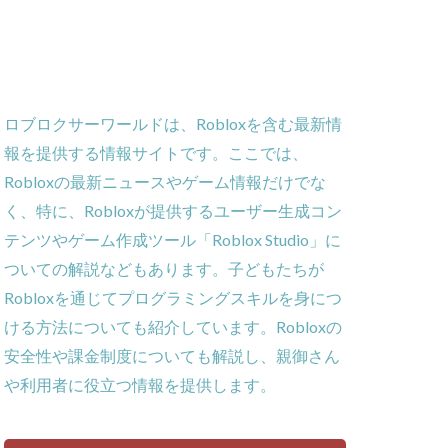
ー
ーム
義
ロブロクサーワールドは、Robloxを含む最新情
ローラー
報を提供する情報サイトです。ここでは、
作効率化
Robloxの最新ニュースやゲーム情報だけでな
ーム対策
く、特に、Robloxが提供するユーザー生成コン
攻略
テンツやゲーム作成ツール「Roblox Studio」に
貨攻略ガイド
ついての解説などもあります。子どもたちが
ームパッド使用法
Robloxを通じてプログラミングスキルを身につ
ゲーム内通貨
ける方法についても紹介しています。Robloxの
obとは
安全性や課金制度についても解説し、親御さん
ゲーム発見
や利用者に役立つ情報を提供します。
コイン消費
コインチャージ手順