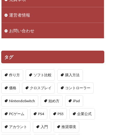
droid
NFTアイテム
運営者情報
Polygon
お問い合わせ
PS5ヴァロ
VPマップ
PayPayポイント
タグ
Cインストール画像
作り方
ソフト比較
購入方法
QR iD
PayPal
価格
クロスプレイ
コントローラー
repoアプデ予想
NintendoSwitch
始め方
iPad
repo敵一覧
PCゲーム
PS4
PS5
企業公式
やり方
アカウント
入門
推奨環境
oセーブ