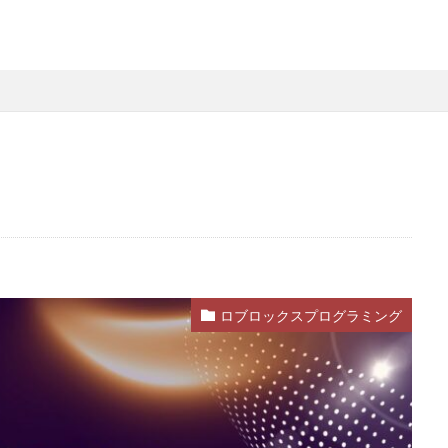
略
Steamファミリー共有
Steamファミリー機能
Steamポイント
用
Steamコード裏技
Steamライブラリ共有
Steamリファビッシュ
策
Steam円安
Steam円安対策
Steam副業
Steam効率運用
Steam安全設定
Steamギフト大量購入
Steamウォレット
St
ーム
Steamお得
Steamお得情報
Steamお得購入
Steamギフ
ド
Steamクリエイター
Steamコード最安値
Steamゲーム入手
Steamゲーム機
Steamゲーム発掘
Steamゲーム節約
Stea
れ
Steamコード卸値
Steam収益化
Steam実績ハンター
TikTok
am還元率
STEM教育
STEPN
STEPN GO
stock
Strength
Switchマイクラ
Steam購入タイミング
Switchレビュー
Switch対
ロブロックスプログラミング
Switch視点
The Forge
The Sandbox
Thunderstore
TikTok L
Steam実績攻略
Steam海外版
Steam家族共有
Steam攻略
ム
Steam格安RPG
Steam格安ゲーム
Steam法人購入
Stea
Steam購入
Steam為替予測
Steam無料ゲーム
Steam無料チ
Steam神ゲー
Steam自作ゲーム
Steam課金
Steam課金トラブ