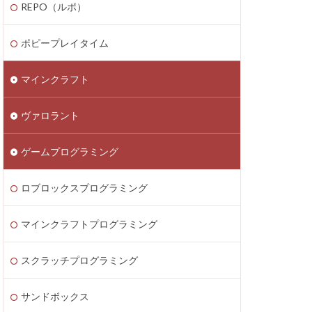
REPO（ルポ）
thereum
saken
Fortnite
ポピープレイタイム
テクニック
マインクラフト
ATIC
Decentraland
ヴァロラント
Donate Please
EA Play
ゲームプログラミング
ecoins
Lua言語
etaMask
ロブロックスプログラミング
ラッチ
MOD導入
マインクラフトプログラミング
Lua
iPad
ava Bedrock
スクラッチプログラミング
LAND賃貸運用
サンドボックス
8大サービス