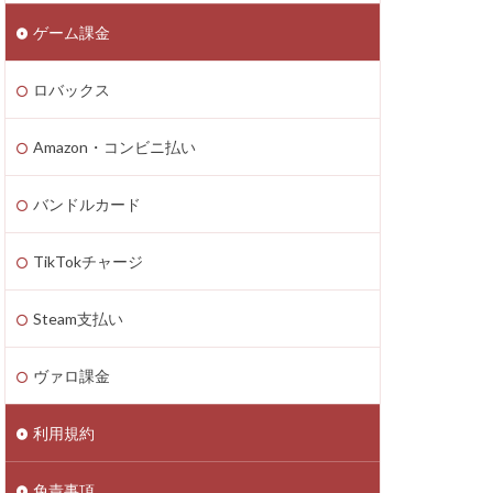
ゲーム課金
n4
zon PayPay
ロバックス
onギフト券
払いトラブル
Amazon・コンビニ払い
1つで
2025年最新
バンドルカード
TikTokチャージ
Axie Infinity
Battle Bricks
Steam支払い
ング
auユーザー
ヴァロ課金
ート連絡
ーソン
利用規約
ASSET価格調査
免責事項