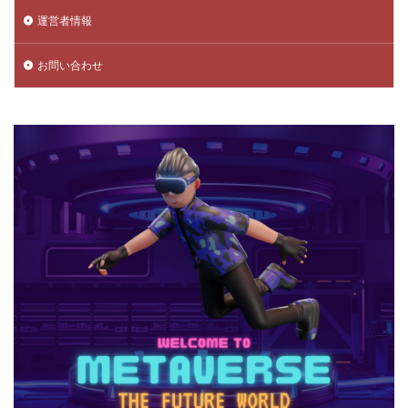
運営者情報
データ管理
チャプター3
チャプター4
チャプター5
チャプター6
チャプター一覧
お問い合わせ
チャレンジ課題
チュートリアル
データ保護
データ消去
トラップ攻略
トラブルシューティング
チャージトラブル対策
パイナップルキャラ
ノックバック
バーコード決済
バーコード決済種類
ハーバースモーク
ハーバー使い方
ハーバー初心者ガイド
パープル
ハーレー博士
ハギーワギー
ノーコードゲーム
パキパキのたね
パズル
パズル解き方
パスワードリセット
パスワード忘れた
パスワード管理
ハッカー
ハッカー一覧
ノーコード実装
ネット用語
トラブル回避
ナイトモード
トラブル対策
トラブル解決
トラブル防止
トランザクション
トリプルパック
トレード講座
トレンドゲーム