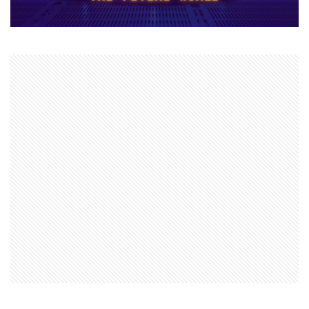
ナイトメアクリッターズ
ニュース
ネット決済
ヌーブ
ヌーブデザイン
ぬいぐるみ
ぬいぐるみコレクション
ネオンフューチャー
ネットスラング
ネットワーク
ネットワーク問題
ネット回線
チャージ制限
チェックリスト
スクラッチアプリ
スマイリングクリッターズ
ストーリー予想
ストレージ整理術
スパイク設置
スプランキー
スプランキー12
スプランキーゲーム
スポット課金
スマートペイRoblox
スマホ
ステップガイド
スマホ・PC課金方法
スマホ＆PC課金解説
スマホNFTゲーム
スマホPC
スマホRPGおすすめ
スマホRPG買い切り
スマホアプリ決済
スマホヴァロ
ストーリー
ステップ
スマホゲーム
スクラッチ実践
スクラッチゲーム
スクラッチゲーム作成