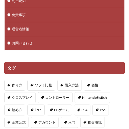
利用規約
DeFi運用リスク
DEJP
Delta Executor
Elliot
免責事項
Donate Please
Driving Experience Japan
d払い
d払いポイント
d払い使い方
d払い選び方
運営者情報
EA Play
Echoレジェンド
ECネットショッピング
ICチップ
ID確認方法
codes
Minecoins
お問い合わせ
Lua言語
Mac
macbookヴァロラント
macヴァロ対応
MakeCode
Marvelコラボ
タグ
MetaMask
MetaMaskセキュリティ
Minecraft
Luaプログラミング
minecraft噂
MITスクラッチ
作り方
ソフト比較
購入方法
価格
MOD導入
MOD活用
MOD開発
NFCタッチ決済
NFT
NFTアートとは
Lua入門
クロスプレイ
コントローラー
NintendoSwitch
Lua
iPad
JCB楽天カード
iPad最適化
始め方
iPad
PCゲーム
PS4
PS5
iPhone
iPhone Android
IT環境
IT用語
Java Bedrock
Java変換
Java版
John Doe
企業公式
アカウント
入門
推奨環境
LethalCompany
JRPGSteam
JRPGおすすめ