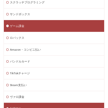
スクラッチプログラミング
Steam海外ストア
Steam為替ヘッジ
Steam購入
Steam為替予測
Steam無料ゲーム
サンドボックス
Steam無料チャージ
Steam無料配布
Steam神ゲー
ゲーム課金
Steam自作ゲーム
Steam課金
Steam課金トラブル
Steam資産管理
Riot Gamesランチャー
REPO類似
ロバックス
アイディア
FPS設定
Ethereum
Ethereum比較
ETH買い方
eスポーツ
Amazon・コンビニ払い
eスポーツ展開
eスポーツ機材
Forsaken
バンドルカード
Fortnite
Fungible Token
ERC-721
GameMakerテンプレート
GameMaker使い方
TikTokチャージ
GETテクニック
Gods Unchained
Google Play
Steam支払い
Grow a Garden
Hyper Shot
ICT教育
ETH MATIC
Epicアカウント
IDとの違い
Delta
ヴァロ課金
CryptoSpells
CS版最新情報
CS版違い
Decentraland
DeFiステーキング
DeFi運用