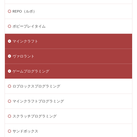
ゲーム内スキン価格
ゲーム内課金
REPO（ルポ）
ゲーム内課金安全対策
ゲーム発見
ゲーム育成
コンソール版真相
コマンド一覧
コインの買い方
ポピープレイタイム
コイン価格比較
コイン消費
コイン購入手順
マインクラフト
コスト
コスパ
コツ
コツ解説
コミュニケーション
コインチャージ手順
ヴァロラント
コミュニティ
コミュニティ活用
コラボゲーム
コレクション
コレクションイベント
ゲームプログラミング
コレクショングッズ
コンソールFPS
コンソール版
ロブロックスプログラミング
コンソール版対応
コインチャージ方法
コイン
ゲーム自由度
ゲーム音楽
ゲーム設定
マインクラフトプログラミング
ゲーム設定ガイド
ゲーム課金
ゲーム課金決済アプリ
ゲーム課金注意点
スクラッチプログラミング
ゲーム購入
ゲーム開発
ゲーム音声
サンドボックス
ゲーム魅力
コード活用
ゲット
コードまとめ