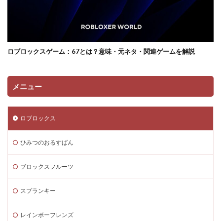
サンドボックス魅力
サンプル
コントローラー
コンソール類似ゲーム
スキン選び方
ゲーム快適化
ゲーム制作初心者
ゲーム制作効率化
ロブロックスゲーム：67とは？意味・元ネタ・関連ゲームを解説
ゲーム制作手順
ゲーム制作簡単
ゲーム収益化
ゲーム変化
ゲーム学習
ゲーム対策
ゲーム性
ゲーム初心者
ゲーム情報
ゲーム成績可視化
メニュー
ゲーム戦略
ゲーム攻略
ゲーム文化
ゲーム最適化
ゲーム歴史
ゲーム用語
ロブロックス
ゲーム制作
ゲーム内通貨攻略ガイド
ゲーム紹介
ゲームを作ろう
ゲームトレンド
ゲームの歴史
ひみつのおるすばん
ゲームパス
ゲームパッド使用法
ゲームランキング
ブロックスフルーツ
ゲームルール
ゲームレビュー
ゲームを作る方法
ゲーム一覧
ゲーム内通貨
ゲーム人気ランキング
スプランキー
ゲーム作り方
ゲーム作るアプリ
ゲーム公開
レインボーフレンズ
ゲーム内Noobとは
ゲーム内アイテム比較