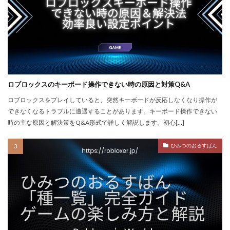
repoクロスプレイ
repoアップデート
QRコード決済やり方
r.e.p.o日本語化
Quest3連携
QUICPay iD
R.E.P.O.
r.e.p.oアイテム
r.e.p.oセーブ
r.e.p.oロードマップ
r.e.p.o人数
r.e.p.o攻略
r.e.p.o武器
repo Switch
Realmsサーバー
Realmサーバー
Realm共有
ロブロックスのキーボード操作できない時の原因と対策Q&A
Rebirth
Reborn
REPO
repo MOD
ロブロックスをプレイしていると、突然キーボードが反応しなくなり操作が
できなくなるトラブルに遭遇することがあります。キーボード操作できない
repo PS5
repo Steam
PayPay
Pay-easy
時の主な原因と解決策をQ&A形式で詳しく解説します。初心[…]
NFTイラスト
NFTミント
NFTバブル
NFTビットコイン違い
NFTファン作り
ひみつのおるすばん
NFTプロジェクト
NFTブロックチェーン
NFTプロモーション
NFTマーケットプレイス
NFTマーケット比較
NFTやり方
NFTトークン
NFTユーティリティ
NFTリスク
NFTリターン
NFTロードマップ
NFTロイヤリティ