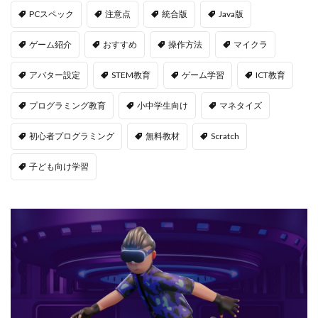
PCスペック
注意点
統合版
Java版
Jujutsu Shenanigans
K/D改善
LAND価格分析
LAND物件選定
LAND賃貸収入
LAND賃貸運用
ゲーム紹介
おすすめ
操作方法
マイクラ
LAND購入方法
CryptoPunks
Bキー
アバター設定
STEM教育
ゲーム学習
ICT教育
NFTアート作り方
Amazon d払い
7選
8大サービス
99 Nights in the Forest
99日生き残る
プログラミング教育
小中学生向け
マネタイズ
Admin Abuse
Aim Labヴァロ
AlphaSeason4
初心者プログラミング
無料教材
Scratch
Amazon auかんたん決済
Amazon d払いできない
子ども向け学習
5000
Amazon d払い登録
Amazon PayPay
Amazon PayPay使えない
Amazonお得な課金術
Amazonカスタマーサポート
Amazonギフト券
Amazonクレカ削除
AmazonコンビニRoblox
67
50%オフ
Amazonコンビニ払いトラブル
2025アップデート
1.21アップデート
1000
10選
12回払い
1x1x1x1
1つで