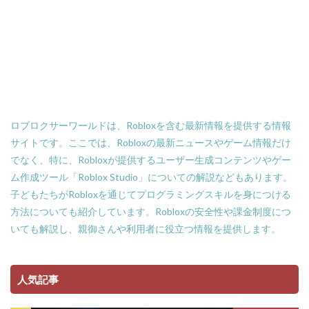
Amazonローソン
Amazon分割払い
Amazon分割払い手順
Amazon携帯決済
Amazon支払い方法
ASSET価格調査
Amazon残高
Amazon決済エラー
Amazon請求書払い
Amazon返金サポート
Android
Android設定
Apex Coins
Apex Legends
ASSET仕入れ戦略
ロブロクサーワールドは、Robloxを含む最新情報を提供する情報
NFTアート仕組み
NFTアイテム
repo設定
サイトです。ここでは、Robloxの最新ニュースやゲーム情報だけ
PS3版マインクラフト
PlayStationマイクラ
でなく、特に、Robloxが提供するユーザー生成コンテンツやゲー
PlayToEarn
PLS DONATE
Polygon
ム作成ツール「Roblox Studio」についての解説などもあります。
Polygon比較
Premium定期購入お得度
子どもたちがRobloxを通じてプログラミングスキルを身につける
Procreate NFT
PS3とPCの違い
PS4
方法についても紹介しています。Robloxの安全性や課金制度につ
いても解説し、親御さんや利用者に役立つ情報を提供します。
PINコードチャージ方法
PS4タクティカルFPS
PS4マイクラ値段
PS4対応
PS5
PS5ヴァロ
PS5ゲーム一覧
PS5マイクラ
PS5級性能
人気記事
Play to Earn
PC版 VALORANT
PVPマップ