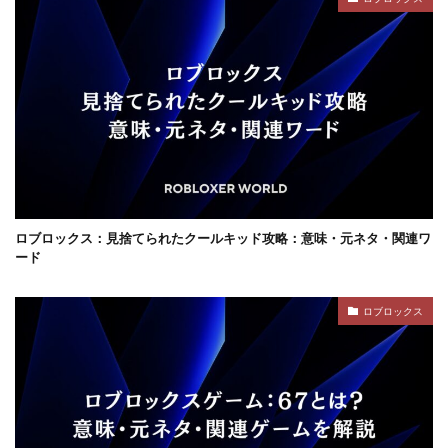
コンテンツ設計
スイッチ版
じゃがりこ
ジャンル分類
ジュースパーティ
ショップセーブ
シリアルコード
スーパー
スイカキャラ
スイッチゲーム
スキル
シアン
スキル使い方
スキル習得
スキン
スキンおすすめ
スキンパック
スキン作成
スキン入手方法
スキン比較
シミュレーション
シーズン22
サバイバル
サンドボックスPS4
サバイバルゲーム
ロブロックス：見捨てられたクールキッド攻略：意味・元ネタ・関連ワ
サバイバルホラー
サブスク比較・評判
サポート
ード
サポート連絡
サマーセール
サンドボックス
ロブロックス
サンドボックス2026
サンドボックスSwitch
シークレットコード
サンドボックスゲーム
サンドボックスとは
サンドボックス使い方
サンドボックス初心者
サンドボックス定義
サンドボックス無料
サンドボックス環境