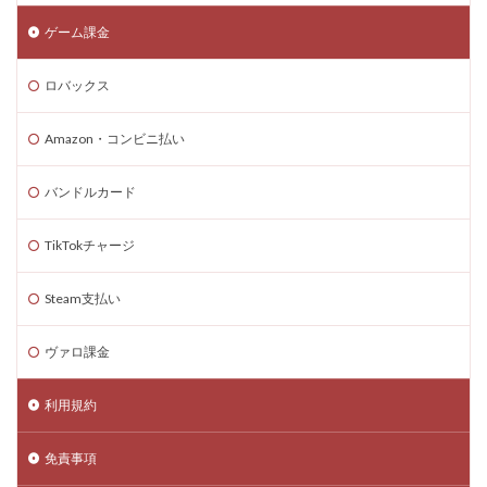
コードリセット
コード一覧
コード付きグッズ
ゲーム課金
コード入力
コード入門
コード支払いとは
ロバックス
コード最新
スキン設定
スクラッチ
ゲームで学ぶ
デビット
できるか
Amazon・コンビニ払い
テクスチャパック
テクニカルキャラ
デザインガイド
デジタル&物理カード比較
バンドルカード
デジタル絵画NFT
テスト
デバイス比較
TikTokチャージ
デメリット
ティア上げ方
デュエリストキャラ
テンプレート
ドーイ
ドーイ戦
ドーイ編
Steam支払い
ドコモユーザー
ドッグデイ
ドラゴンフルーツ
ティア設定キャラ課金
ティアリスト
ヴァロ課金
トラブルシューティン
チャプター2
利用規約
チャージ手数料
チャージ手順
チャージ方法
チャージ流れ
チャット使い方
チャット制限
免責事項
チャプター1
チャプター1-4
チャプター2-4