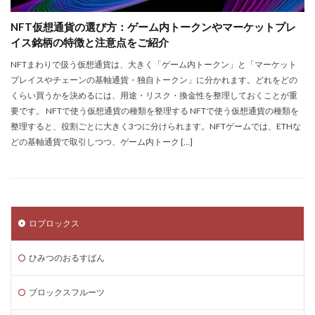
Steamサマーセール
SteamセールJRPG
NFT仮想通貨の選び方：ゲーム内トークンやマーケットプレ
Steamセール予想
Steamチャージ戦略
イス銘柄の特徴と注意点をご紹介
Steamファミリー共有
Steamファミリー機能
NFTまわりで扱う仮想通貨は、大きく「ゲーム内トークン」と「マーケット
Steamポイント
Steamポイント運用
プレイスやチェーンの基軸通貨・独自トークン」に分かれます。​どれをどの
くらい買うかを決めるには、用途・リスク・換金性を整理しておくことが重
Steamコード裏技
Steamライブラリ共有
要です。​ NFTで使う仮想通貨の種類を整理する NFTで使う仮想通貨の種類を
Steamリファビッシュ
Steam価格変動
整理すると、役割ごとに大きく3つに分けられます。NFTゲームでは、ETHな
Steam価格変動対策
Steam円安
Steam円安対策
どの基軸通貨で取引しつつ、ゲーム内トーク […]
Steam副業
Steam効率運用
Steamコスト削減
Steamコード無料
Steam安全設定
Steamギフト大量購入
Steamウォレット
ロブロックス
Steamウォレット送金
Steamおすすめゲーム
Steamお得
Steamお得情報
Steamお得購入
ひみつのおるすばん
Steamギフト
Steamギフトカード
Steamクリエイター
Steamコード最安値
ブロックスフルーツ
Steamゲーム入手
Steamゲーム制作