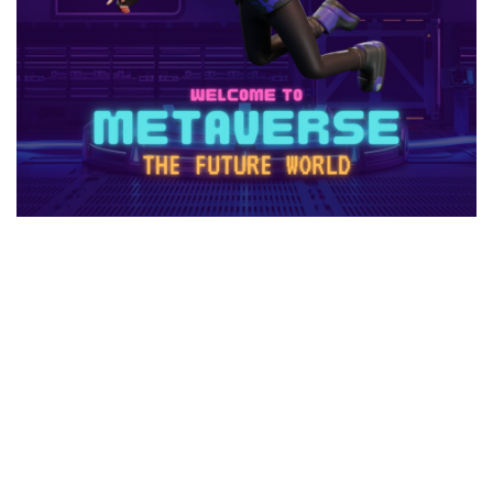
1日中プレイ
2025
2025年
3回払い
2025年ゲーム課金
2025年情報
2025年最新
2025年最新版
2026ゲームPC
2026年
30倍
3DSマイクラ
3DS版攻略
Amazonコンビニ払い
Amazonコンビニ支払い
Brilliantcrypto
Bedrockアドオン
Axie Infinity
AXS SLP
Aランク武器
BANリスク
BAN事例
BAN回避
ban復旧方法
Battle Bricks
Bedrock移行
auかんたん決済
BELLA
BESTランキング
BGM
BGMランキング
BinanceBybitOKX
Blitz.gg使い方
bootcampヴァロラント
Bored Ape
Brainrot
auユーザー
auPAY還元率
Amazonコンビニ支払いトラブル
Amazon支払いエラー
Amazonサポート連絡
Amazonデビットカード
Amazonペイチャージ
Amazonポイント使い道