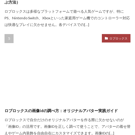
ぶ方法）
Nintendo Switch
NintendoSwitch
No.1攻略
ロブロックスは多様なプラットフォームで遊べる人気ゲームですが、特に
Noli
Noob
Noobキャラ特徴
Nori
PS、Nintendo Switch、Xboxといった家庭用ゲーム機でのコントローラー対応
Odd World
OpenSea
NFT詐欺見抜き方
は快適なプレイに欠かせません。各デバイスでの[…]
NFT詐欺
NFT入札
NFT土地
NFT入門
ロブロックス
NFT出品
NFT分散投資
NFT初心者
NFT初購入
NFT利回り
NFT収益モデル
NFT口座開設
NFT始め方
NFT被害
NFT安全対策
NFT将来性
NFT所有権
NFT投資
NFT投資戦略
NFT相場
NFT確定申告
NFT稼ぎ方
NFT著作権
アイデア集
アイテム入手
ハッカー伝説
サードパーティ
コンビニ課金
ロブロックスの画像idの調べ方：オリジナルアバター実践ガイド
コンビニ課金マニュアル
コンビニ課金やり方ガイド
ロブロックスで自分だけのオリジナルアバターを作る際に欠かせないのが
コンビニ課金方法
コンビニ購入
コンビニ銀行
「画像ID」の活用です。画像IDを正しく調べて使うことで、アバターの着せ替
コンプリート
コンボ
サーバー作成
えやゲーム内装飾を自由自在にカスタマイズできます。画像IDの[…]