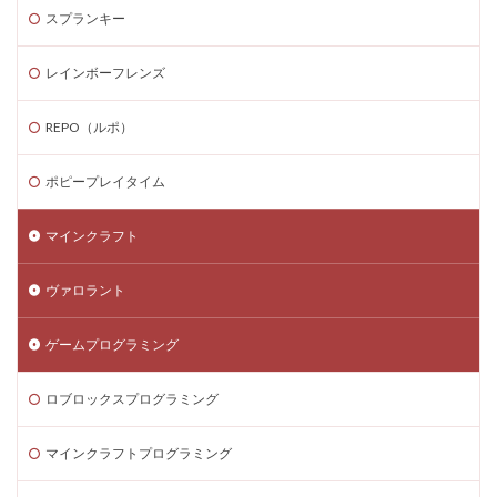
スプランキー
Steamゲーム攻略
Steamゲーム機
Steamゲーム発掘
Steamゲーム節約
レインボーフレンズ
Steamゲーム販売
Steamコード仕入れ
Steamコード卸値
Steam収益化
REPO（ルポ）
Steam実績ハンター
TikTok Lite PayPay
Switch
ポピープレイタイム
Steam還元率
STEM教育
STEPN
STEPN GO
stock
Strength
Studio解説
Suica nanaco
マインクラフト
Switchマイクラ
Steam購入タイミング
ヴァロラント
Switchレビュー
Switch対応
Switch版
Switch版評判
Switch視点
The Forge
ゲームプログラミング
The Sandbox
Thunderstore
TikTok Lite
Steam通貨
Steam購入ガイド
Steam実績攻略
ロブロックスプログラミング
Steam海外版
Steam家族共有
Steam攻略
マインクラフトプログラミング
STEAM教育
Steam未発売ゲーム
Steam格安RPG
Steam格安ゲーム
Steam法人購入