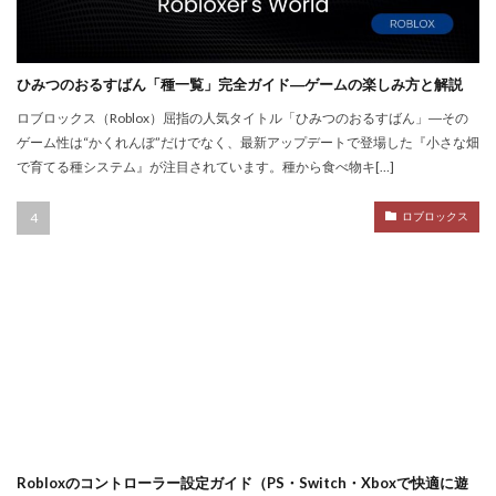
NFT不動産投資
NFT二次流通
NFT仮想通貨
NFTトークン化
NFTデジタルアート
NFT作り方
NFTゲーム
NFTウォレット
NFTウォレット連携
ひみつのおるすばん「種一覧」完全ガイド―ゲームの楽しみ方と解説
NFTウォレット選び方
NFTオワコン
ロブロックス（Roblox）屈指の人気タイトル「ひみつのおるすばん」―その
ゲーム性は“かくれんぼ”だけでなく、最新アップデートで登場した『小さな畑
NFTカードゲーム
NFTカード稼ぎ方
で育てる種システム』が注目されています。種から食べ物キ[…]
NFTクリエイター
NFTクリエイター稼ぎ方
NFTゲーム2025
NFTツール
NFTゲームおすすめ
ロブロックス
NFTゲーム収益
NFTゲーム日本語
NFTコミュニティ
NFTコレクション
NFTスキン
NFTスニーカー
NFTセキュリティ
NFTゼロスタート
NFT仮想通貨違い
NFT保管
OpenSea出品
NIKELAND
NFT販売
NFT販売方法
NFT買い方
NFT購入ガイド
NFT購入後
NFT転売
NFT転売裏技
NFT長期投資
Nikeメタバース
NFT詐欺見分け方
Robloxのコントローラー設定ガイド（PS・Switch・Xboxで快適に遊