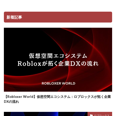
コンビニ決済注意点
サーバー接続
サーバー構築
サーバー管理
サーバー設定
サーバー障害
新着記事
サイファーカメラ
サイファー初心者
サイファー立ち回り
コンビニ端末エラー
コンビニ決済トラブル対応
サッカーゲーム
コンビニやり方
コントローラーゲーム一覧
コントローラー役
コントローラー接続
コントローラー設定
コンビニ＆Amazon購入方法
コンビニATM
コンビニATM払い
コンビニQRコード
コンビニ受取
コンビニ決済アプリ
コンビニ対応
コンビニ店舗
コンビニ店舗情報
コンビニ払い
ロブロックスビジネス
コンビニ払い反映遅延
コンビニ払い準備
【Robloxer World】仮想空間エコシステム：ロブロックスが拓く企業
DXの流れ
コンビニ支払い
コンビニ支払いポイント
コンビニ決済
サクッと
サバイバー
ロブロックス