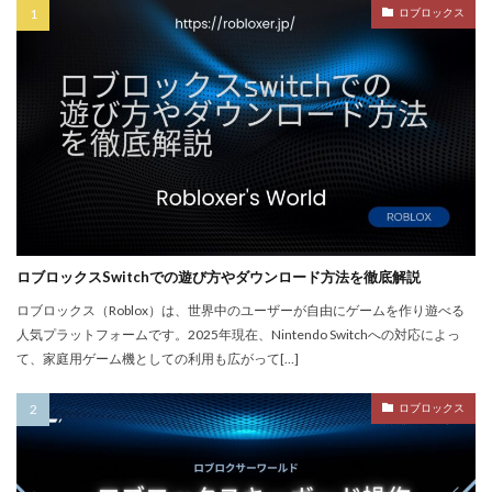
PayPay楽天ペイ
PayPay auPAY
PayPay d払い
ロブロックス
PayPay QUICPay
PayPay Suica
PayPayポイント
PayPay使えない
PayPay手順
PayPay払い
PayPay連携
PCチューニング
PCインストール画像
PCゲーム
PCゲーム インストール
PCゲーム トラブル対応
PCゲームパフォーマンス
PCゲーム容量管理
PCゲーム快適化
PCコンソール連携
PCスペック
PVP
QR iD
PayPal
repo値段
repoコマンド
ロブロックスSwitchでの遊び方やダウンロード方法を徹底解説
repoコントローラー
repoスマホ版
ロブロックス（Roblox）は、世界中のユーザーが自由にゲームを作り遊べる
人気プラットフォームです。2025年現在、Nintendo Switchへの対応によっ
REPOチームプレイ
repoプレイ時間
repoベータ
て、家庭用ゲーム機としての利用も広がって[…]
repoホラー
repoモンスター
repo全モンスター
repoアプデ予想
REPO初心者攻略
REPO小技集
ロブロックス
REPO戦略テクニック
repo操作
REPO攻略
repo敵一覧
REPO生存戦略
repo紹介