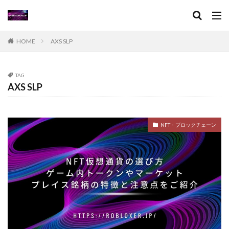
XPブースト
アート作品
アート活用法
アイコン作成
VPチャージ
VoxEditPro
VALORANT トラッカー
VALORANT 初プレイ
HOME
AXS SLP
VALORANT トラブル対処
VALORANT バトルパス価値
VALORANT プレイ環境
VALORANT プロデバイス
TAG
AXS SLP
VALORANT マウスパッド
VALORANT モバイル版
VALORANT ラーク解説
VALORANT レイナ攻略
VALORANT 役割別攻略
Visaプリペイド
NFT・ブロックチェーン
VALORANT 推奨PC
VALORANT 推奨スペック
VALORANT 最適設定
VALORANT 課金攻略
VALORANT 起動手順
VALORANT 魅力解説
Valorantキャンペーン
Valorant課金
Valorant課金と決済アプリの関係
TikTok LIVEギフト
TikTok Liteキャンペーン
SteamWorkshop
Steamポイント比較
Steamコスパランキング