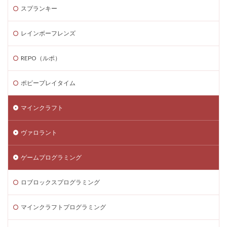
Steamゲーム発掘
Steamゲーム節約
スプランキー
Steamゲーム販売
Steamコード仕入れ
レインボーフレンズ
Steamコード卸値
Steam収益化
Steam実績ハンター
TikTok Lite PayPay
Switch
REPO（ルポ）
Steam還元率
STEM教育
STEPN
STEPN GO
ポピープレイタイム
stock
Strength
Studio解説
Suica nanaco
Switchマイクラ
Steam購入タイミング
マインクラフト
Switchレビュー
Switch対応
Switch版
Switch版評判
Switch視点
The Forge
ヴァロラント
The Sandbox
Thunderstore
TikTok Lite
ゲームプログラミング
Steam通貨
Steam購入ガイド
Steam実績攻略
Steam海外版
Steam家族共有
Steam攻略
ロブロックスプログラミング
STEAM教育
Steam未発売ゲーム
Steam格安RPG
Steam格安ゲーム
Steam法人購入
マインクラフトプログラミング
Steam海外ストア
Steam為替ヘッジ
Steam購入