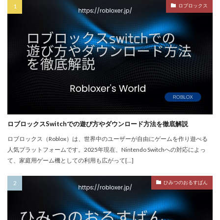
ロブロックス
PayPay使えない
PayPay手順
PayPay払い
PayPay連携
PCチューニング
PCインストール画像
PCゲーム
PCゲーム インストール
PCゲーム トラブル対応
PCゲームパフォーマンス
PCゲーム容量管理
PCゲーム快適化
PCコンソール連携
PCスペック
PVP
QR iD
PayPal
repo値段
repoコマンド
repoコントローラー
repoスマホ版
ロブロックスSwitchでの遊び方やダウンロード方法を徹底解説
REPOチームプレイ
repoプレイ時間
repoベータ
ロブロックス（Roblox）は、世界中のユーザーが自由にゲームを作り遊べる
repoホラー
repoモンスター
repo全モンスター
人気プラットフォームです。2025年現在、Nintendo Switchへの対応によっ
て、家庭用ゲーム機としての利用も広がって[…]
repoアプデ予想
REPO初心者攻略
REPO小技集
REPO戦略テクニック
repo操作
REPO攻略
ひみつのおるすばん
repo敵一覧
REPO生存戦略
repo紹介
repoクロスプレイ
repoアップデート
QRコード決済やり方
r.e.p.o日本語化
Quest3連携