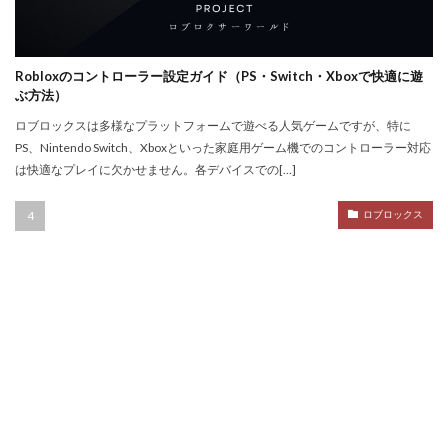
NFTトークン化
NFTデジタルアート
NFT作り方
NFTゲーム
NFTウォレット
NFTウォレット連携
NFTウォレット選び方
NFTオワコン
Robloxのコントローラー設定ガイド（PS・Switch・Xboxで快適に遊
NFTカードゲーム
NFTカード稼ぎ方
ぶ方法）
NFTクリエイター
NFTクリエイター稼ぎ方
ロブロックスは多様なプラットフォームで遊べる人気ゲームですが、特に
PS、Nintendo Switch、Xboxといった家庭用ゲーム機でのコントローラー対応
NFTゲーム2025
NFTツール
NFTゲームおすすめ
は快適なプレイに欠かせません。各デバイスでの[…]
NFTゲーム収益
NFTゲーム日本語
NFTコミュニティ
NFTコレクション
NFTスキン
ロブロックス
NFTスニーカー
NFTセキュリティ
NFTゼロスタート
NFT仮想通貨違い
NFT保管
OpenSea出品
NIKELAND
NFT販売
NFT販売方法
NFT買い方
NFT購入ガイド
NFT購入後
NFT転売
NFT転売裏技
NFT長期投資
Nikeメタバース
NFT詐欺見分け方
Nintendo Switch
NintendoSwitch
No.1攻略