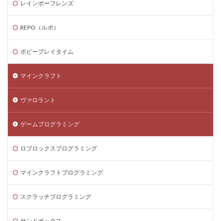
レインボーフレンズ
ゲーム内課金安全対策
ゲーム発見
ゲーム育成
コンソール版真相
コマンド一覧
コインの買い方
REPO（ルポ）
コイン価格比較
コイン消費
コイン購入手順
コスト
コスパ
コツ
コツ解説
ポピープレイタイム
コミュニケーション
コインチャージ手順
マインクラフト
コミュニティ
コミュニティ活用
コラボゲーム
コレクション
コレクションイベント
ヴァロラント
コレクショングッズ
コンソールFPS
コンソール版
コンソール版対応
コインチャージ方法
コイン
ゲームプログラミング
ゲーム自由度
ゲーム音楽
ゲーム設定
ロブロックスプログラミング
ゲーム設定ガイド
ゲーム課金
ゲーム課金決済アプリ
ゲーム課金注意点
マインクラフトプログラミング
ゲーム購入
ゲーム開発
ゲーム音声
スクラッチプログラミング
ゲーム魅力
コード活用
ゲット
コードまとめ
コードリセット
コード一覧
コード付きグッズ
サンドボックス