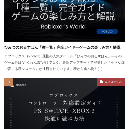
QUICPay iD
R.E.P.O.
r.e.p.oアイテム
r.e.p.oセーブ
r.e.p.oロードマップ
r.e.p.o人数
r.e.p.o攻略
r.e.p.o武器
repo Switch
Realmsサーバー
Realmサーバー
Realm共有
Rebirth
Reborn
REPO
repo MOD
ひみつのおるすばん「種一覧」完全ガイド―ゲームの楽しみ方と解説
repo PS5
repo Steam
PayPay
Pay-easy
ロブロックス（Roblox）屈指の人気タイトル「ひみつのおるすばん」―その
NFTイラスト
NFTミント
NFTバブル
ゲーム性は“かくれんぼ”だけでなく、最新アップデートで登場した『小さな畑
で育てる種システム』が注目されています。種から食べ物キ[…]
NFTビットコイン違い
NFTファン作り
NFTプロジェクト
NFTブロックチェーン
ロブロックス
NFTプロモーション
NFTマーケットプレイス
NFTマーケット比較
NFTやり方
NFTトークン
NFTユーティリティ
NFTリスク
NFTリターン
NFTロードマップ
NFTロイヤリティ
NFT不動産投資
NFT二次流通
NFT仮想通貨