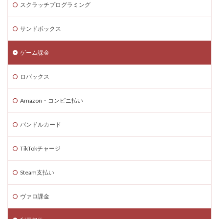
スクラッチプログラミング
Steam為替予測
Steam無料ゲーム
Steam無料チャージ
Steam無料配布
Steam神ゲー
サンドボックス
Steam自作ゲーム
Steam課金
Steam課金トラブル
Steam資産管理
Riot Gamesランチャー
REPO類似
ゲーム課金
アイディア
FPS設定
Ethereum
ロバックス
Ethereum比較
ETH買い方
eスポーツ
eスポーツ展開
eスポーツ機材
Forsaken
Amazon・コンビニ払い
Fortnite
Fungible Token
ERC-721
バンドルカード
GameMakerテンプレート
GameMaker使い方
GETテクニック
Gods Unchained
Google Play
TikTokチャージ
Grow a Garden
Hyper Shot
ICT教育
ETH MATIC
Epicアカウント
IDとの違い
Delta
Steam支払い
CryptoSpells
CS版最新情報
CS版違い
ヴァロ課金
Decentraland
DeFiステーキング
DeFi運用
DeFi運用リスク
DEJP
Delta Executor
Elliot