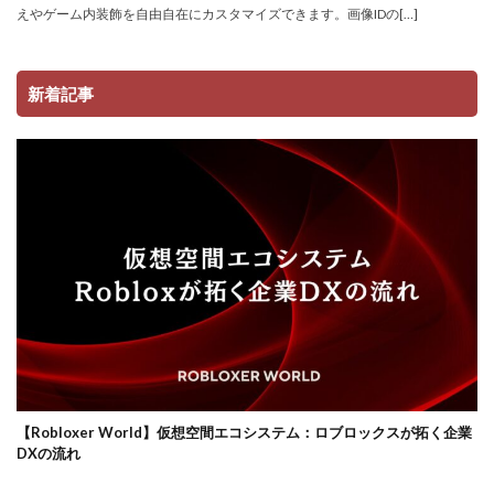
サーバー管理
サーバー設定
サーバー障害
えやゲーム内装飾を自由自在にカスタマイズできます。画像IDの[…]
サイファーカメラ
サイファー初心者
サイファー立ち回り
コンビニ端末エラー
新着記事
コンビニ決済トラブル対応
サッカーゲーム
コンビニやり方
コントローラーゲーム一覧
コントローラー役
コントローラー接続
コントローラー設定
コンビニ＆Amazon購入方法
コンビニATM
コンビニATM払い
コンビニQRコード
コンビニ受取
コンビニ決済アプリ
コンビニ対応
コンビニ店舗
コンビニ店舗情報
コンビニ払い
コンビニ払い反映遅延
コンビニ払い準備
コンビニ支払い
コンビニ支払いポイント
ロブロックスビジネス
【Robloxer World】仮想空間エコシステム：ロブロックスが拓く企業
コンビニ決済
サクッと
サバイバー
DXの流れ
コンテンツ設計
スイッチ版
じゃがりこ