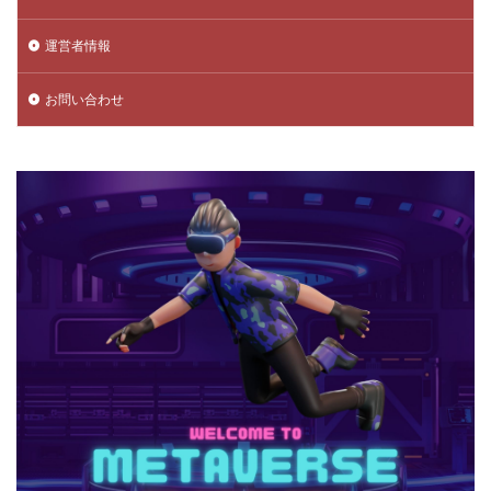
チャプター5
チャプター6
チャプター一覧
運営者情報
チャレンジ課題
チュートリアル
データ保護
データ消去
トラップ攻略
トラブルシューティング
お問い合わせ
チャージトラブル対策
パイナップルキャラ
ノックバック
バーコード決済
バーコード決済種類
ハーバースモーク
ハーバー使い方
ハーバー初心者ガイド
パープル
ハーレー博士
ハギーワギー
ノーコードゲーム
パキパキのたね
パズル
パズル解き方
パスワードリセット
パスワード忘れた
パスワード管理
ハッカー
ハッカー一覧
ノーコード実装
ネット用語
トラブル回避
ナイトモード
トラブル対策
トラブル解決
トラブル防止
トランザクション
トリプルパック
トレード講座
トレンドゲーム
ナイトメアクリッターズ
ニュース
ネット決済