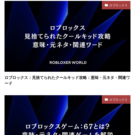
ジャンル分類
ジュースパーティ
ショップセーブ
ロブロックス
シリアルコード
スーパー
スイカキャラ
スイッチゲーム
スキル
シアン
スキル使い方
スキル習得
スキン
スキンおすすめ
スキンパック
スキン作成
スキン入手方法
スキン比較
シミュレーション
シーズン22
サバイバル
サンドボックスPS4
サバイバルゲーム
サバイバルホラー
サブスク比較・評判
サポート
サポート連絡
サマーセール
サンドボックス
ロブロックス：見捨てられたクールキッド攻略：意味・元ネタ・関連ワ
ード
サンドボックス2026
サンドボックスSwitch
シークレットコード
サンドボックスゲーム
ロブロックス
サンドボックスとは
サンドボックス使い方
サンドボックス初心者
サンドボックス定義
サンドボックス無料
サンドボックス環境
サンドボックス魅力
サンプル
コントローラー