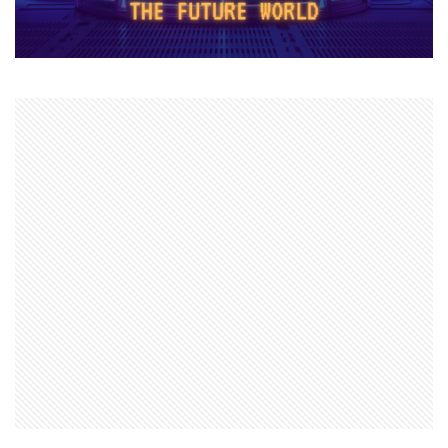
ヌーブ
ヌーブデザイン
ぬいぐるみ
ぬいぐるみコレクション
ネオンフューチャー
ネットスラング
ネットワーク
ネットワーク問題
ネット回線
チャージ制限
チェックリスト
スクラッチアプリ
スマイリングクリッターズ
ストーリー予想
ストレージ整理術
スパイク設置
スプランキー
スプランキー12
スプランキーゲーム
スポット課金
スマートペイRoblox
スマホ
ステップガイド
スマホ・PC課金方法
スマホ＆PC課金解説
スマホNFTゲーム
スマホPC
スマホRPGおすすめ
スマホRPG買い切り
スマホアプリ決済
スマホヴァロ
ストーリー
ステップ
スマホゲーム
スクラッチ実践
スクラッチゲーム
スクラッチゲーム作成
スクラッチゲーム自作
スクラッチダウンロード