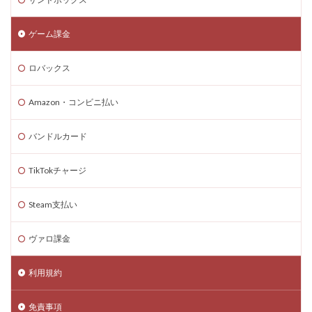
コード入力
コード入門
コード支払いとは
コード最新
スキン設定
スクラッチ
ゲーム課金
ゲームで学ぶ
デビット
できるか
ロバックス
テクスチャパック
テクニカルキャラ
デザインガイド
デジタル&物理カード比較
Amazon・コンビニ払い
デジタル絵画NFT
テスト
デバイス比較
デメリット
ティア上げ方
デュエリストキャラ
バンドルカード
テンプレート
ドーイ
ドーイ戦
ドーイ編
TikTokチャージ
ドコモユーザー
ドッグデイ
ドラゴンフルーツ
ティア設定キャラ課金
ティアリスト
Steam支払い
トラブルシューティン
チャプター2
ヴァロ課金
チャージ手数料
チャージ手順
チャージ方法
チャージ流れ
チャット使い方
チャット制限
利用規約
チャプター1
チャプター1-4
チャプター2-4
データ管理
チャプター3
チャプター4
免責事項