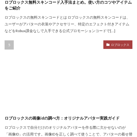
Noli
Noob
Noobキャラ特徴
Nori
ロブロックス無料スキンコード入手法まとめ。使い方のコツやアイテム
をご紹介
Odd World
OpenSea
NFT詐欺見抜き方
ロブロックスの無料スキンコードとは ロブロックスの無料スキンコードは、
NFT詐欺
NFT入札
NFT土地
NFT入門
ユーザーがアバターの衣装やアクセサリー、特定のエフェクト付きアイテム
NFT出品
NFT分散投資
NFT初心者
などをRobux課金なしで入手できる公式プロモーションコードで[…]
NFT初購入
NFT利回り
NFT収益モデル
ロブロックス
NFT口座開設
NFT始め方
NFT被害
NFT安全対策
NFT将来性
NFT所有権
NFT投資
NFT投資戦略
NFT相場
NFT確定申告
NFT稼ぎ方
NFT著作権
アイデア集
アイテム入手
ハッカー伝説
サードパーティ
コンビニ課金
コンビニ課金マニュアル
コンビニ課金やり方ガイド
コンビニ課金方法
コンビニ購入
コンビニ銀行
ロブロックスの画像idの調べ方：オリジナルアバター実践ガイド
コンプリート
コンボ
サーバー作成
ロブロックスで自分だけのオリジナルアバターを作る際に欠かせないのが
コンビニ決済注意点
サーバー接続
サーバー構築
「画像ID」の活用です。画像IDを正しく調べて使うことで、アバターの着せ替