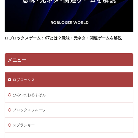
コンソール類似ゲーム
スキン選び方
ゲーム快適化
ゲーム制作初心者
ゲーム制作効率化
ゲーム制作手順
ゲーム制作簡単
ゲーム収益化
ゲーム変化
ゲーム学習
ゲーム対策
ゲーム性
ロブロックスゲーム：67とは？意味・元ネタ・関連ゲームを解説
ゲーム初心者
ゲーム情報
ゲーム成績可視化
ゲーム戦略
ゲーム攻略
ゲーム文化
ゲーム最適化
ゲーム歴史
ゲーム用語
メニュー
ゲーム制作
ゲーム内通貨攻略ガイド
ゲーム紹介
ゲームを作ろう
ゲームトレンド
ゲームの歴史
ロブロックス
ゲームパス
ゲームパッド使用法
ゲームランキング
ひみつのおるすばん
ゲームルール
ゲームレビュー
ゲームを作る方法
ゲーム一覧
ゲーム内通貨
ゲーム人気ランキング
ブロックスフルーツ
ゲーム作り方
ゲーム作るアプリ
ゲーム公開
ゲーム内Noobとは
ゲーム内アイテム比較
スプランキー
ゲーム内スキン価格
ゲーム内課金