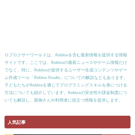
Amazon支払い方法
ASSET価格調査
Amazon残高
Amazon決済エラー
Amazon請求書払い
Amazon返金サポート
Android
Android設定
Apex Coins
Apex Legends
ASSET仕入れ戦略
NFTアート仕組み
NFTアイテム
repo設定
PS3版マインクラフト
PlayStationマイクラ
ロブロクサーワールドは、Robloxを含む最新情報を提供する情報
PlayToEarn
PLS DONATE
Polygon
サイトです。ここでは、Robloxの最新ニュースやゲーム情報だけ
でなく、特に、Robloxが提供するユーザー生成コンテンツやゲー
Polygon比較
Premium定期購入お得度
ム作成ツール「Roblox Studio」についての解説などもあります。
Procreate NFT
PS3とPCの違い
PS4
子どもたちがRobloxを通じてプログラミングスキルを身につける
PINコードチャージ方法
PS4タクティカルFPS
方法についても紹介しています。Robloxの安全性や課金制度につ
PS4マイクラ値段
PS4対応
PS5
PS5ヴァロ
いても解説し、親御さんや利用者に役立つ情報を提供します。
PS5ゲーム一覧
PS5マイクラ
PS5級性能
Play to Earn
PC版 VALORANT
PVPマップ
人気記事
PayPay楽天ペイ
PayPay auPAY
PayPay d払い
PayPay QUICPay
PayPay Suica
PayPayポイント