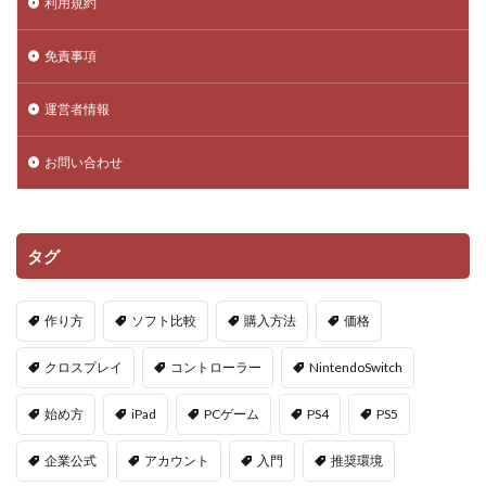
利用規約
Donate Please
Driving Experience Japan
d払い
d払いポイント
d払い使い方
d払い選び方
免責事項
EA Play
Echoレジェンド
ECネットショッピング
運営者情報
ICチップ
ID確認方法
codes
Minecoins
Lua言語
Mac
macbookヴァロラント
お問い合わせ
macヴァロ対応
MakeCode
Marvelコラボ
MetaMask
MetaMaskセキュリティ
Minecraft
Luaプログラミング
minecraft噂
MITスクラッチ
タグ
MOD導入
MOD活用
MOD開発
NFCタッチ決済
NFT
NFTアートとは
Lua入門
作り方
ソフト比較
購入方法
価格
Lua
iPad
JCB楽天カード
iPad最適化
クロスプレイ
コントローラー
NintendoSwitch
iPhone
iPhone Android
IT環境
IT用語
Java Bedrock
Java変換
Java版
John Doe
始め方
iPad
PCゲーム
PS4
PS5
LethalCompany
JRPGSteam
JRPGおすすめ
企業公式
アカウント
入門
推奨環境
Jujutsu Shenanigans
K/D改善
LAND価格分析