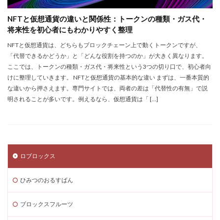
Steamセール予想
Steamチャージ戦略
NFTと仮想通貨の違いと関係性：トークンの種類・ガス代・
Steamファミリー共有
Steamファミリー機能
将来性を初心者にもわかりやすく整理
Steamポイント
Steamポイント運用
NFTと仮想通貨は、どちらもブロックチェーン上で動くトークンですが、
Steamコード裏技
Steamライブラリ共有
「代替できるかどうか」と「どんな役割を持つのか」が大きく異なります。​
Steamリファビッシュ
Steam価格変動
ここでは、トークンの種類・ガス代・将来性という3つの切り口で、初心者向
けに整理していきます。​ NFTと仮想通貨の基本的な違い まずは、一番本質的
Steam価格変動対策
Steam円安
Steam円安対策
な違いから押さえます。専門サイトでは、両者の差は「代替性の有無」で説
Steam副業
Steam効率運用
Steamコスト削減
明されることが多いです。例えるなら、仮想通貨は「 […]
Steamコード無料
Steam安全設定
Steamギフト大量購入
Steamウォレット
Steamウォレット送金
Steamおすすめゲーム
Steamお得
Steamお得情報
Steamお得購入
ロブロックス
Steamギフト
Steamギフトカード
ひみつのおるすばん
Steamクリエイター
Steamコード最安値
Steamゲーム入手
Steamゲーム制作
ブロックスフルーツ
Steamゲーム攻略
Steamゲーム機