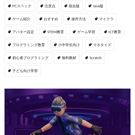
PCスペック
注意点
統合版
Java版
LAND物件選定
LAND賃貸収入
LAND賃貸運用
LAND購入方法
CryptoPunks
Bキー
ゲーム紹介
おすすめ
操作方法
マイクラ
NFTアート作り方
Amazon d払い
7選
アバター設定
STEM教育
ゲーム学習
ICT教育
8大サービス
99 Nights in the Forest
99日生き残る
Admin Abuse
Aim Labヴァロ
AlphaSeason4
プログラミング教育
小中学生向け
マネタイズ
Amazon auかんたん決済
Amazon d払いできない
初心者プログラミング
無料教材
Scratch
5000
Amazon d払い登録
Amazon PayPay
Amazon PayPay使えない
Amazonお得な課金術
子ども向け学習
Amazonカスタマーサポート
Amazonギフト券
Amazonクレカ削除
AmazonコンビニRoblox
67
50%オフ
Amazonコンビニ払いトラブル
2025アップデート
1.21アップデート
1000
10選
12回払い
1x1x1x1
1つで
1日中プレイ
2025
2025年
3回払い
2025年ゲーム課金
2025年情報
2025年最新