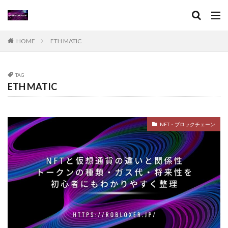
アイコン作成
VPチャージ
VoxEditPro
VALORANT トラッカー
VALORANT 初プレイ
VALORANT トラブル対処
VALORANT バトルパス価値
HOME
ETH MATIC
VALORANT プレイ環境
VALORANT プロデバイス
VALORANT マウスパッド
VALORANT モバイル版
TAG
VALORANT ラーク解説
VALORANT レイナ攻略
ETH MATIC
VALORANT 役割別攻略
Visaプリペイド
VALORANT 推奨PC
VALORANT 推奨スペック
NFT・ブロックチェーン
VALORANT 最適設定
VALORANT 課金攻略
VALORANT 起動手順
VALORANT 魅力解説
Valorantキャンペーン
Valorant課金
Valorant課金と決済アプリの関係
TikTok LIVEギフト
TikTok Liteキャンペーン
SteamWorkshop
Steamポイント比較
Steamコスパランキング
Steamサマーセール
SteamセールJRPG