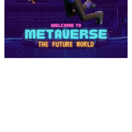
2025年最新版
2026ゲームPC
2026年
30倍
3DSマイクラ
3DS版攻略
Amazonコンビニ払い
Amazonコンビニ支払い
Brilliantcrypto
Bedrockアドオン
Axie Infinity
AXS SLP
Aランク武器
BANリスク
BAN事例
BAN回避
ban復旧方法
Battle Bricks
Bedrock移行
auかんたん決済
BELLA
BESTランキング
BGM
BGMランキング
BinanceBybitOKX
Blitz.gg使い方
bootcampヴァロラント
Bored Ape
Brainrot
auユーザー
auPAY還元率
Amazonコンビニ支払いトラブル
Amazon支払いエラー
Amazonサポート連絡
Amazonデビットカード
Amazonペイチャージ
Amazonポイント使い道
Amazonローソン
Amazon分割払い
Amazon分割払い手順
Amazon携帯決済