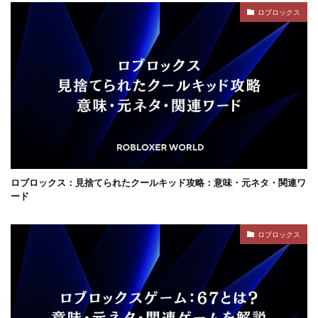
ジャンル分類
ジュースパーティ
ショップセーブ
ロブロックス
シリアルコード
スーパー
スイカキャラ
スイッチゲーム
スキル
シアン
スキル使い方
スキル習得
スキン
スキンおすすめ
スキンパック
スキン作成
スキン入手方法
スキン比較
シミュレーション
シーズン22
サバイバル
サンドボックスPS4
サバイバルゲーム
サバイバルホラー
サブスク比較・評判
サポート
サポート連絡
サマーセール
サンドボックス
ロブロックス：見捨てられたクールキッド攻略：意味・元ネタ・関連ワ
ード
サンドボックス2026
サンドボックスSwitch
シークレットコード
サンドボックスゲーム
ロブロックス
サンドボックスとは
サンドボックス使い方
サンドボックス初心者
サンドボックス定義
サンドボックス無料
サンドボックス環境
サンドボックス魅力
サンプル
コントローラー