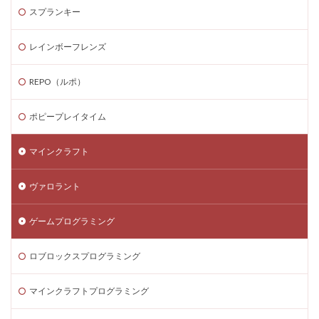
スプランキー
Steamゲーム攻略
Steamゲーム機
Steamゲーム発掘
Steamゲーム節約
レインボーフレンズ
Steamゲーム販売
Steamコード仕入れ
Steamコード卸値
Steam収益化
REPO（ルポ）
Steam実績ハンター
TikTok Lite PayPay
Switch
ポピープレイタイム
Steam還元率
STEM教育
STEPN
STEPN GO
stock
Strength
Studio解説
Suica nanaco
マインクラフト
Switchマイクラ
Steam購入タイミング
ヴァロラント
Switchレビュー
Switch対応
Switch版
Switch版評判
Switch視点
The Forge
ゲームプログラミング
The Sandbox
Thunderstore
TikTok Lite
Steam通貨
Steam購入ガイド
Steam実績攻略
ロブロックスプログラミング
Steam海外版
Steam家族共有
Steam攻略
マインクラフトプログラミング
STEAM教育
Steam未発売ゲーム
Steam格安RPG
Steam格安ゲーム
Steam法人購入