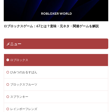
サンドボックス魅力
サンプル
コントローラー
コンソール類似ゲーム
スキン選び方
ゲーム快適化
ゲーム制作初心者
ゲーム制作効率化
ロブロックスゲーム：67とは？意味・元ネタ・関連ゲームを解説
ゲーム制作手順
ゲーム制作簡単
ゲーム収益化
ゲーム変化
ゲーム学習
ゲーム対策
ゲーム性
ゲーム初心者
ゲーム情報
ゲーム成績可視化
メニュー
ゲーム戦略
ゲーム攻略
ゲーム文化
ゲーム最適化
ゲーム歴史
ゲーム用語
ロブロックス
ゲーム制作
ゲーム内通貨攻略ガイド
ゲーム紹介
ゲームを作ろう
ゲームトレンド
ゲームの歴史
ひみつのおるすばん
ゲームパス
ゲームパッド使用法
ゲームランキング
ブロックスフルーツ
ゲームルール
ゲームレビュー
ゲームを作る方法
ゲーム一覧
ゲーム内通貨
ゲーム人気ランキング
スプランキー
ゲーム作り方
ゲーム作るアプリ
ゲーム公開
レインボーフレンズ
ゲーム内Noobとは
ゲーム内アイテム比較