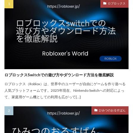
PayPay楽天ペイ
PayPay auPAY
PayPay d払い
ロブロックス
PayPay QUICPay
PayPay Suica
PayPayポイント
PayPay使えない
PayPay手順
PayPay払い
PayPay連携
PCチューニング
PCインストール画像
PCゲーム
PCゲーム インストール
PCゲーム トラブル対応
PCゲームパフォーマンス
PCゲーム容量管理
PCゲーム快適化
PCコンソール連携
PCスペック
PVP
QR iD
PayPal
repo値段
repoコマンド
ロブロックスSwitchでの遊び方やダウンロード方法を徹底解説
repoコントローラー
repoスマホ版
ロブロックス（Roblox）は、世界中のユーザーが自由にゲームを作り遊べる
人気プラットフォームです。2025年現在、Nintendo Switchへの対応によっ
REPOチームプレイ
repoプレイ時間
repoベータ
て、家庭用ゲーム機としての利用も広がって[…]
repoホラー
repoモンスター
repo全モンスター
repoアプデ予想
REPO初心者攻略
REPO小技集
ひみつのおるすばん
REPO戦略テクニック
repo操作
REPO攻略
repo敵一覧
REPO生存戦略
repo紹介