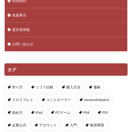
利用規約
DeFi運用リスク
DEJP
Delta Executor
Elliot
免責事項
Donate Please
Driving Experience Japan
d払い
d払いポイント
d払い使い方
d払い選び方
運営者情報
EA Play
Echoレジェンド
ECネットショッピング
ICチップ
ID確認方法
codes
Minecoins
お問い合わせ
Lua言語
Mac
macbookヴァロラント
macヴァロ対応
MakeCode
Marvelコラボ
タグ
MetaMask
MetaMaskセキュリティ
Minecraft
Luaプログラミング
minecraft噂
MITスクラッチ
作り方
ソフト比較
購入方法
価格
MOD導入
MOD活用
MOD開発
NFCタッチ決済
NFT
NFTアートとは
Lua入門
クロスプレイ
コントローラー
NintendoSwitch
Lua
iPad
JCB楽天カード
iPad最適化
始め方
iPad
PCゲーム
PS4
PS5
iPhone
iPhone Android
IT環境
IT用語
Java Bedrock
Java変換
Java版
John Doe
企業公式
アカウント
入門
推奨環境
LethalCompany
JRPGSteam
JRPGおすすめ