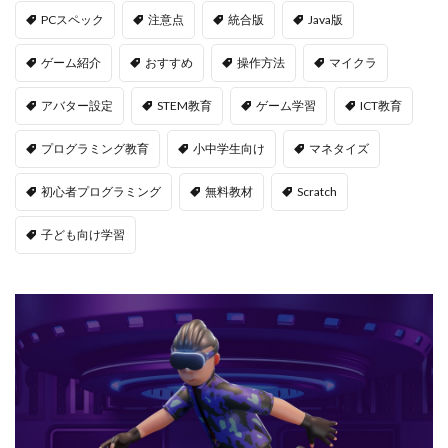
PCスペック
注意点
統合版
Java版
Jujutsu Shenanigans
K/D改善
LAND価格分析
LAND物件選定
LAND賃貸収入
LAND賃貸運用
ゲーム紹介
おすすめ
操作方法
マイクラ
LAND購入方法
CryptoPunks
Bキー
アバター設定
STEM教育
ゲーム学習
ICT教育
NFTアート作り方
Amazon d払い
7選
8大サービス
99 Nights in the Forest
99日生き残る
プログラミング教育
小中学生向け
マネタイズ
Admin Abuse
Aim Labヴァロ
AlphaSeason4
初心者プログラミング
無料教材
Scratch
Amazon auかんたん決済
Amazon d払いできない
子ども向け学習
5000
Amazon d払い登録
Amazon PayPay
Amazon PayPay使えない
Amazonお得な課金術
Amazonカスタマーサポート
Amazonギフト券
Amazonクレカ削除
AmazonコンビニRoblox
67
50%オフ
Amazonコンビニ払いトラブル
2025アップデート
1.21アップデート
1000
10選
12回払い
1x1x1x1
1つで