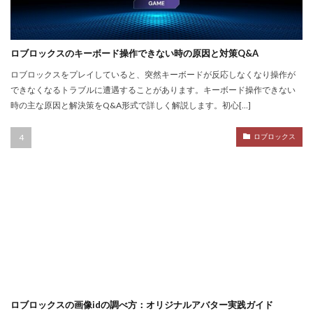
NFT不動産投資
NFT二次流通
NFT仮想通貨
NFTトークン化
NFTデジタルアート
NFT作り方
NFTゲーム
NFTウォレット
NFTウォレット連携
ロブロックスのキーボード操作できない時の原因と対策Q&A
NFTウォレット選び方
NFTオワコン
ロブロックスをプレイしていると、突然キーボードが反応しなくなり操作が
できなくなるトラブルに遭遇することがあります。キーボード操作できない
NFTカードゲーム
NFTカード稼ぎ方
時の主な原因と解決策をQ&A形式で詳しく解説します。初心[…]
NFTクリエイター
NFTクリエイター稼ぎ方
NFTゲーム2025
NFTツール
NFTゲームおすすめ
ロブロックス
NFTゲーム収益
NFTゲーム日本語
NFTコミュニティ
NFTコレクション
NFTスキン
NFTスニーカー
NFTセキュリティ
NFTゼロスタート
NFT仮想通貨違い
NFT保管
OpenSea出品
NIKELAND
NFT販売
NFT販売方法
NFT買い方
NFT購入ガイド
NFT購入後
NFT転売
NFT転売裏技
NFT長期投資
Nikeメタバース
NFT詐欺見分け方
ロブロックスの画像idの調べ方：オリジナルアバター実践ガイド