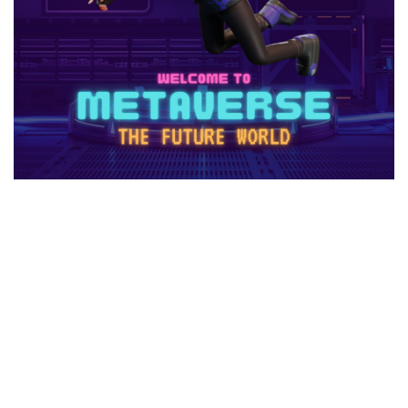
1日中プレイ
2025
2025年
3回払い
2025年ゲーム課金
2025年情報
2025年最新
2025年最新版
2026ゲームPC
2026年
30倍
3DSマイクラ
3DS版攻略
Amazonコンビニ払い
Amazonコンビニ支払い
Brilliantcrypto
Bedrockアドオン
Axie Infinity
AXS SLP
Aランク武器
BANリスク
BAN事例
BAN回避
ban復旧方法
Battle Bricks
Bedrock移行
auかんたん決済
BELLA
BESTランキング
BGM
BGMランキング
BinanceBybitOKX
Blitz.gg使い方
bootcampヴァロラント
Bored Ape
Brainrot
auユーザー
auPAY還元率
Amazonコンビニ支払いトラブル
Amazon支払いエラー
Amazonサポート連絡
Amazonデビットカード
Amazonペイチャージ
Amazonポイント使い道