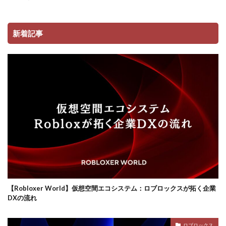
コンビニ決済注意点
サーバー接続
サーバー構築
サーバー管理
サーバー設定
サーバー障害
新着記事
サイファーカメラ
サイファー初心者
サイファー立ち回り
コンビニ端末エラー
コンビニ決済トラブル対応
サッカーゲーム
コンビニやり方
コントローラーゲーム一覧
コントローラー役
コントローラー接続
コントローラー設定
コンビニ＆Amazon購入方法
コンビニATM
コンビニATM払い
コンビニQRコード
コンビニ受取
コンビニ決済アプリ
コンビニ対応
コンビニ店舗
コンビニ店舗情報
コンビニ払い
ロブロックスビジネス
コンビニ払い反映遅延
コンビニ払い準備
【Robloxer World】仮想空間エコシステム：ロブロックスが拓く企業
DXの流れ
コンビニ支払い
コンビニ支払いポイント
コンビニ決済
サクッと
サバイバー
ロブロックス