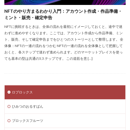
Steamサマーセール
SteamセールJRPG
NFTのやり方まるわかり入門：アカウント作成・作品準備・
Steamセール予想
Steamチャージ戦略
ミント・販売・確定申告
Steamファミリー共有
Steamファミリー機能
NFTに挑戦するときは、全体の流れを最初にイメージしておくと、途中で迷
Steamポイント
Steamポイント運用
わずに進めやすくなります。ここでは、アカウント作成から作品準備、ミン
ト、販売、そして確定申告までをひとつのストーリーとして整理します。 全
Steamコード裏技
Steamライブラリ共有
体像：NFTの一連の流れをつかむ NFTの一連の流れを全体像として把握して
Steamリファビッシュ
Steam価格変動
おくと、各ステップで迷わず進められます。どのマーケットプレイスを使っ
Steam価格変動対策
Steam円安
Steam円安対策
ても基本の型は共通の5ステップです。 この道筋を意 […]
Steam副業
Steam効率運用
Steamコスト削減
Steamコード無料
Steam安全設定
Steamギフト大量購入
Steamウォレット
ロブロックス
Steamウォレット送金
Steamおすすめゲーム
Steamお得
Steamお得情報
Steamお得購入
ひみつのおるすばん
Steamギフト
Steamギフトカード
Steamクリエイター
Steamコード最安値
ブロックスフルーツ
Steamゲーム入手
Steamゲーム制作