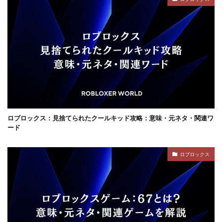
コンテンツ設計
スイッチ版
じゃがりこ
ジャンル分類
ジュースパーティ
ショップセーブ
シリアルコード
スーパー
スイカキャラ
スイッチゲーム
スキル
シアン
スキル使い方
スキル習得
スキン
スキンおすすめ
スキンパック
スキン作成
スキン入手方法
スキン比較
シミュレーション
シーズン22
サバイバル
サンドボックスPS4
サバイバルゲーム
ロブロックス：見捨てられたクールキッド攻略：意味・元ネタ・関連ワ
サバイバルホラー
サブスク比較・評判
サポート
ード
サポート連絡
サマーセール
サンドボックス
ロブロックス
サンドボックス2026
サンドボックスSwitch
シークレットコード
サンドボックスゲーム
サンドボックスとは
サンドボックス使い方
サンドボックス初心者
サンドボックス定義
サンドボックス無料
サンドボックス環境