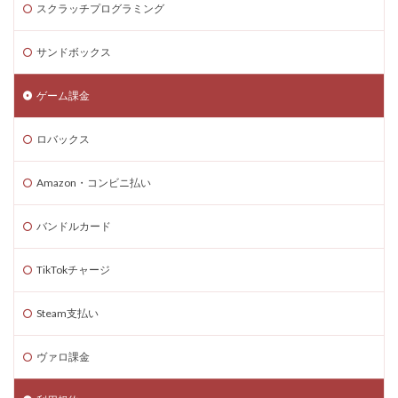
スクラッチプログラミング
Steam海外ストア
Steam為替ヘッジ
Steam購入
Steam為替予測
Steam無料ゲーム
サンドボックス
Steam無料チャージ
Steam無料配布
Steam神ゲー
ゲーム課金
Steam自作ゲーム
Steam課金
Steam課金トラブル
Steam資産管理
Riot Gamesランチャー
REPO類似
ロバックス
アイディア
FPS設定
Ethereum
Ethereum比較
ETH買い方
eスポーツ
Amazon・コンビニ払い
eスポーツ展開
eスポーツ機材
Forsaken
バンドルカード
Fortnite
Fungible Token
ERC-721
GameMakerテンプレート
GameMaker使い方
TikTokチャージ
GETテクニック
Gods Unchained
Google Play
Steam支払い
Grow a Garden
Hyper Shot
ICT教育
ETH MATIC
Epicアカウント
IDとの違い
Delta
ヴァロ課金
CryptoSpells
CS版最新情報
CS版違い
Decentraland
DeFiステーキング
DeFi運用