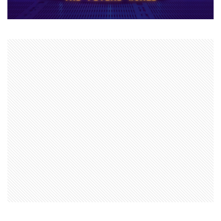
ナイトメアクリッターズ
ニュース
ネット決済
ヌーブ
ヌーブデザイン
ぬいぐるみ
ぬいぐるみコレクション
ネオンフューチャー
ネットスラング
ネットワーク
ネットワーク問題
ネット回線
チャージ制限
チェックリスト
スクラッチアプリ
スマイリングクリッターズ
ストーリー予想
ストレージ整理術
スパイク設置
スプランキー
スプランキー12
スプランキーゲーム
スポット課金
スマートペイRoblox
スマホ
ステップガイド
スマホ・PC課金方法
スマホ＆PC課金解説
スマホNFTゲーム
スマホPC
スマホRPGおすすめ
スマホRPG買い切り
スマホアプリ決済
スマホヴァロ
ストーリー
ステップ
スマホゲーム
スクラッチ実践
スクラッチゲーム
スクラッチゲーム作成