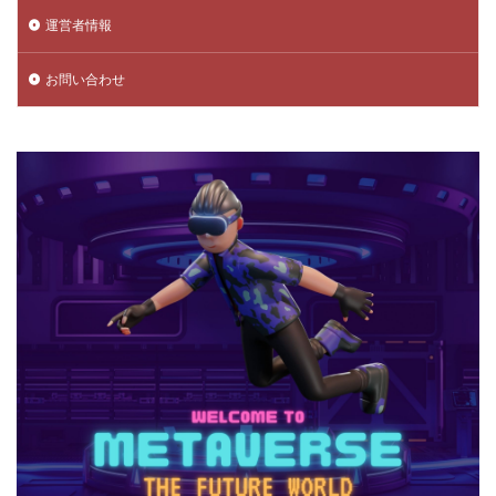
運営者情報
データ管理
チャプター3
チャプター4
チャプター5
チャプター6
チャプター一覧
お問い合わせ
チャレンジ課題
チュートリアル
データ保護
データ消去
トラップ攻略
トラブルシューティング
チャージトラブル対策
パイナップルキャラ
ノックバック
バーコード決済
バーコード決済種類
ハーバースモーク
ハーバー使い方
ハーバー初心者ガイド
パープル
ハーレー博士
ハギーワギー
ノーコードゲーム
パキパキのたね
パズル
パズル解き方
パスワードリセット
パスワード忘れた
パスワード管理
ハッカー
ハッカー一覧
ノーコード実装
ネット用語
トラブル回避
ナイトモード
トラブル対策
トラブル解決
トラブル防止
トランザクション
トリプルパック
トレード講座
トレンドゲーム