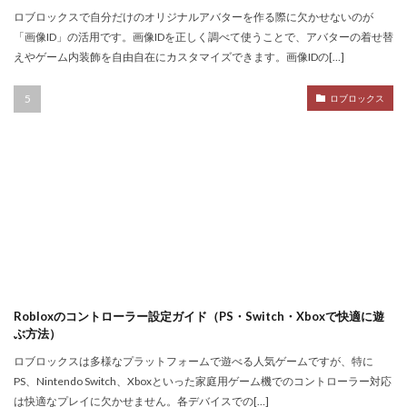
Nintendo Switch
NintendoSwitch
No.1攻略
ロブロックスで自分だけのオリジナルアバターを作る際に欠かせないのが
Noli
Noob
Noobキャラ特徴
Nori
「画像ID」の活用です。画像IDを正しく調べて使うことで、アバターの着せ替
えやゲーム内装飾を自由自在にカスタマイズできます。画像IDの[…]
Odd World
OpenSea
NFT詐欺見抜き方
NFT詐欺
NFT入札
NFT土地
NFT入門
ロブロックス
NFT出品
NFT分散投資
NFT初心者
NFT初購入
NFT利回り
NFT収益モデル
NFT口座開設
NFT始め方
NFT被害
NFT安全対策
NFT将来性
NFT所有権
NFT投資
NFT投資戦略
NFT相場
NFT確定申告
NFT稼ぎ方
NFT著作権
アイデア集
アイテム入手
ハッカー伝説
サードパーティ
コンビニ課金
Robloxのコントローラー設定ガイド（PS・Switch・Xboxで快適に遊
ぶ方法）
コンビニ課金マニュアル
コンビニ課金やり方ガイド
ロブロックスは多様なプラットフォームで遊べる人気ゲームですが、特に
コンビニ課金方法
コンビニ購入
コンビニ銀行
PS、Nintendo Switch、Xboxといった家庭用ゲーム機でのコントローラー対応
コンプリート
コンボ
サーバー作成
は快適なプレイに欠かせません。各デバイスでの[…]