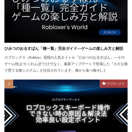
repoクロスプレイ
repoアップデート
QRコード決済やり方
r.e.p.o日本語化
Quest3連携
QUICPay iD
R.E.P.O.
r.e.p.oアイテム
r.e.p.oセーブ
r.e.p.oロードマップ
r.e.p.o人数
r.e.p.o攻略
r.e.p.o武器
repo Switch
Realmsサーバー
Realmサーバー
Realm共有
ひみつのおるすばん「種一覧」完全ガイド―ゲームの楽しみ方と解説
Rebirth
Reborn
REPO
repo MOD
ロブロックス（Roblox）屈指の人気タイトル「ひみつのおるすばん」―その
ゲーム性は“かくれんぼ”だけでなく、最新アップデートで登場した『小さな畑
repo PS5
repo Steam
PayPay
Pay-easy
で育てる種システム』が注目されています。種から食べ物キ[…]
NFTイラスト
NFTミント
NFTバブル
NFTビットコイン違い
NFTファン作り
ロブロックス
NFTプロジェクト
NFTブロックチェーン
NFTプロモーション
NFTマーケットプレイス
NFTマーケット比較
NFTやり方
NFTトークン
NFTユーティリティ
NFTリスク
NFTリターン
NFTロードマップ
NFTロイヤリティ