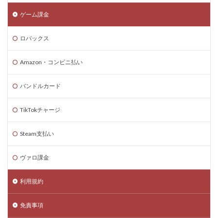
コードリセット
コード一覧
コード付きグッズ
ゲーム課金
コード入力
コード入門
コード支払いとは
ロバックス
コード最新
スキン設定
スクラッチ
ゲームで学ぶ
デビット
できるか
Amazon・コンビニ払い
テクスチャパック
テクニカルキャラ
デザインガイド
デジタル&物理カード比較
バンドルカード
デジタル絵画NFT
テスト
デバイス比較
TikTokチャージ
デメリット
ティア上げ方
デュエリストキャラ
テンプレート
ドーイ
ドーイ戦
ドーイ編
Steam支払い
ドコモユーザー
ドッグデイ
ドラゴンフルーツ
ティア設定キャラ課金
ティアリスト
ヴァロ課金
トラブルシューティン
チャプター2
利用規約
チャージ手数料
チャージ手順
チャージ方法
チャージ流れ
チャット使い方
チャット制限
免責事項
チャプター1
チャプター1-4
チャプター2-4