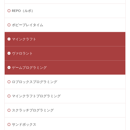
ゲーム内スキン価格
ゲーム内課金
REPO（ルポ）
ゲーム内課金安全対策
ゲーム発見
ゲーム育成
コンソール版真相
コマンド一覧
コインの買い方
ポピープレイタイム
コイン価格比較
コイン消費
コイン購入手順
マインクラフト
コスト
コスパ
コツ
コツ解説
コミュニケーション
コインチャージ手順
ヴァロラント
コミュニティ
コミュニティ活用
コラボゲーム
コレクション
コレクションイベント
ゲームプログラミング
コレクショングッズ
コンソールFPS
コンソール版
ロブロックスプログラミング
コンソール版対応
コインチャージ方法
コイン
ゲーム自由度
ゲーム音楽
ゲーム設定
マインクラフトプログラミング
ゲーム設定ガイド
ゲーム課金
ゲーム課金決済アプリ
ゲーム課金注意点
スクラッチプログラミング
ゲーム購入
ゲーム開発
ゲーム音声
サンドボックス
ゲーム魅力
コード活用
ゲット
コードまとめ