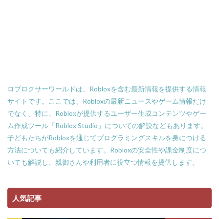
Amazonローソン
Amazon分割払い
Amazon分割払い手順
Amazon携帯決済
Amazon支払い方法
ASSET価格調査
Amazon残高
Amazon決済エラー
Amazon請求書払い
Amazon返金サポート
Android
Android設定
Apex Coins
Apex Legends
ASSET仕入れ戦略
ロブロクサーワールドは、Robloxを含む最新情報を提供する情報
NFTアート仕組み
NFTアイテム
repo設定
サイトです。ここでは、Robloxの最新ニュースやゲーム情報だけ
PS3版マインクラフト
PlayStationマイクラ
でなく、特に、Robloxが提供するユーザー生成コンテンツやゲー
PlayToEarn
PLS DONATE
Polygon
ム作成ツール「Roblox Studio」についての解説などもあります。
Polygon比較
Premium定期購入お得度
子どもたちがRobloxを通じてプログラミングスキルを身につける
Procreate NFT
PS3とPCの違い
PS4
方法についても紹介しています。Robloxの安全性や課金制度につ
いても解説し、親御さんや利用者に役立つ情報を提供します。
PINコードチャージ方法
PS4タクティカルFPS
PS4マイクラ値段
PS4対応
PS5
PS5ヴァロ
PS5ゲーム一覧
PS5マイクラ
PS5級性能
人気記事
Play to Earn
PC版 VALORANT
PVPマップ