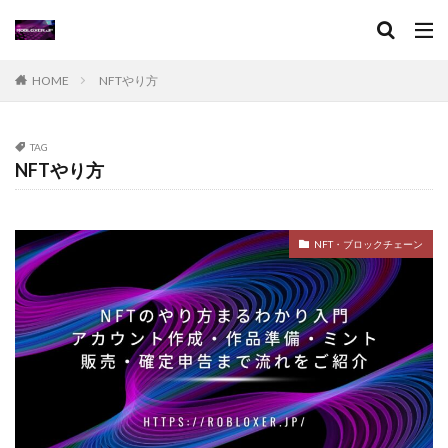
XPブースト
アート作品
アート活用法
アイコン作成
VPチャージ
VoxEditPro
VALORANT トラッカー
VALORANT 初プレイ
HOME
NFTやり方
VALORANT トラブル対処
VALORANT バトルパス価値
VALORANT プレイ環境
VALORANT プロデバイス
TAG
NFTやり方
VALORANT マウスパッド
VALORANT モバイル版
VALORANT ラーク解説
VALORANT レイナ攻略
VALORANT 役割別攻略
Visaプリペイド
NFT・ブロックチェーン
VALORANT 推奨PC
VALORANT 推奨スペック
VALORANT 最適設定
VALORANT 課金攻略
VALORANT 起動手順
VALORANT 魅力解説
Valorantキャンペーン
Valorant課金
Valorant課金と決済アプリの関係
TikTok LIVEギフト
TikTok Liteキャンペーン
SteamWorkshop
Steamポイント比較
Steamコスパランキング